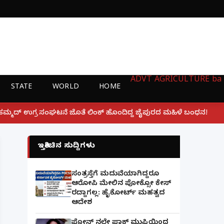
ADVT
AGRICULTURE
ba
STATE
WORLD
HOME
|
ಂಕ್ ಹೊಂದಿದ್ದ ಜೈಪುರದ ಮಹಿಳೆ ಬಂಧನ!
ಲಕ್ನೋ ಗೇಮಿಂಗ್ ಜ
ಇತ್ತೀಚಿನ ಸುದ್ದಿಗಳು
ಸಂತ್ರಸ್ತೆಗೆ ಮದುವೆಯಾಗಿದ್ದರೂ
ಆರೋಪಿ ಮೇಲಿನ ಪೋಕ್ಸೋ ಕೇಸ್
ರದ್ದಾಗಲ್ಲ: ಹೈಕೋರ್ಟ್ ಮಹತ್ವದ
ಆದೇಶ
ಫೋನ್ ನಲ್ಲೇ ಪಾಕ್ ಮುಫ್ತಿಯಿಂದ