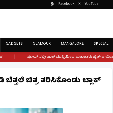
🏠
Facebook
X
YouTube
GADGETS
GLAMOUR
MANGALORE
SPECIAL
 ಪಾಕ್ ಮುಫ್ತಿಯಿಂದ ಮತಾಂತರ: ಜೈಶ್-ಎ-ಮೊಹಮ್ಮದ್ ಉಗ್ರ ಸಂಘಟನೆ ಜೊತೆ ಲಿ
ಬೆತ್ತಲೆ ಚಿತ್ರ ತರಿಸಿಕೊಂಡು ಬ್ಲಾಕ್