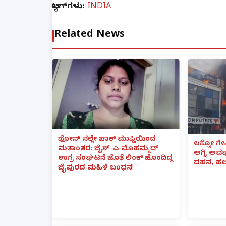
ಟ್ಯಾಗ್‌ಗಳು:
INDIA
Related News
ಫೋನ್ ನಲ್ಲೇ ಪಾಕ್ ಮುಫ್ತಿಯಿಂದ
ಲಕ್ನೋ ಗೇ
ಮತಾಂತರ: ಜೈಶ್-ಎ-ಮೊಹಮ್ಮದ್
ಅಗ್ನಿ ಅ
ಉಗ್ರ ಸಂಘಟನೆ ಜೊತೆ ಲಿಂಕ್ ಹೊಂದಿದ್ದ
ದಹನ, ಹಲ
ಜೈಪುರದ ಮಹಿಳೆ ಬಂಧನ!