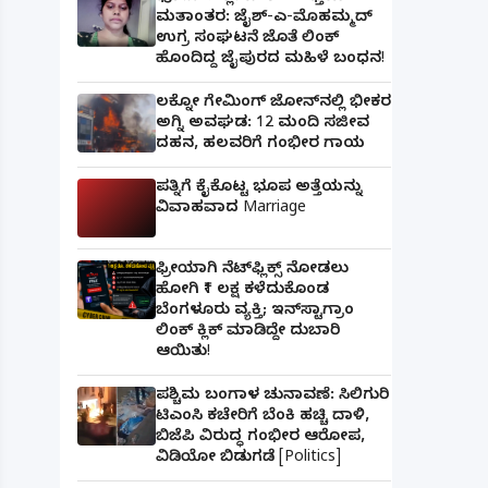
ಮತಾಂತರ: ಜೈಶ್-ಎ-ಮೊಹಮ್ಮದ್
ಉಗ್ರ ಸಂಘಟನೆ ಜೊತೆ ಲಿಂಕ್
ಹೊಂದಿದ್ದ ಜೈಪುರದ ಮಹಿಳೆ ಬಂಧನ!
ಲಕ್ನೋ ಗೇಮಿಂಗ್ ಜೋನ್‌ನಲ್ಲಿ ಭೀಕರ
ಅಗ್ನಿ ಅವಘಡ: 12 ಮಂದಿ ಸಜೀವ
ದಹನ, ಹಲವರಿಗೆ ಗಂಭೀರ ಗಾಯ
ಪತ್ನಿಗೆ ಕೈಕೊಟ್ಟ ಭೂಪ ಅತ್ತೆಯನ್ನು
ವಿವಾಹವಾದ Marriage
ಫ್ರೀಯಾಗಿ ನೆಟ್‌ಫ್ಲಿಕ್ಸ್ ನೋಡಲು
ಹೋಗಿ ₹1 ಲಕ್ಷ ಕಳೆದುಕೊಂಡ
ಬೆಂಗಳೂರು ವ್ಯಕ್ತಿ; ಇನ್‌ಸ್ಟಾಗ್ರಾಂ
ಲಿಂಕ್ ಕ್ಲಿಕ್ ಮಾಡಿದ್ದೇ ದುಬಾರಿ
ಆಯಿತು!
ಪಶ್ಚಿಮ ಬಂಗಾಳ ಚುನಾವಣೆ: ಸಿಲಿಗುರಿ
ಟಿಎಂಸಿ ಕಚೇರಿಗೆ ಬೆಂಕಿ ಹಚ್ಚಿ ದಾಳಿ,
ಬಿಜೆಪಿ ವಿರುದ್ಧ ಗಂಭೀರ ಆರೋಪ,
ವಿಡಿಯೋ ಬಿಡುಗಡೆ [Politics]