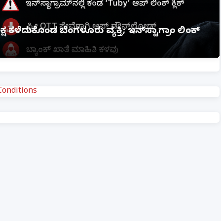
ಮೇಲಿನ ಪೋಕ್ಸೋ ಕೇಸ್ ರದ್ದಾಗಲ್ಲ: ಹೈಕೋರ್ಟ್ ಮಹತ್ವದ
onditions