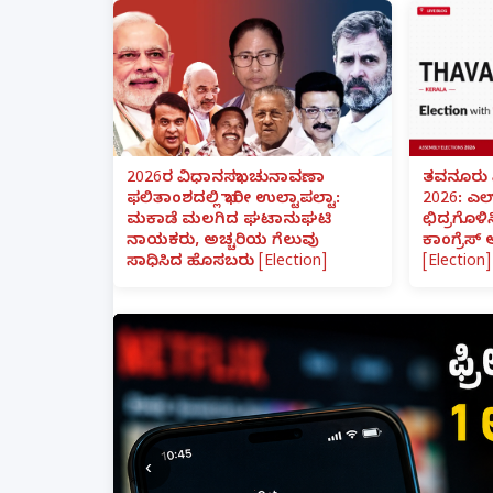
2026ರ ವಿಧಾನಸಭಾ ಚುನಾವಣಾ
ತವನೂರು 
ಫಲಿತಾಂಶದಲ್ಲಿ ಭಾರೀ ಉಲ್ಟಾಪಲ್ಟಾ:
2026: ಎಲ
ಮಕಾಡೆ ಮಲಗಿದ ಘಟಾನುಘಟಿ
ಛಿದ್ರಗೊಳಿ
ನಾಯಕರು, ಅಚ್ಚರಿಯ ಗೆಲುವು
ಕಾಂಗ್ರೆಸ್
ಸಾಧಿಸಿದ ಹೊಸಬರು [Election]
[Election]
‹