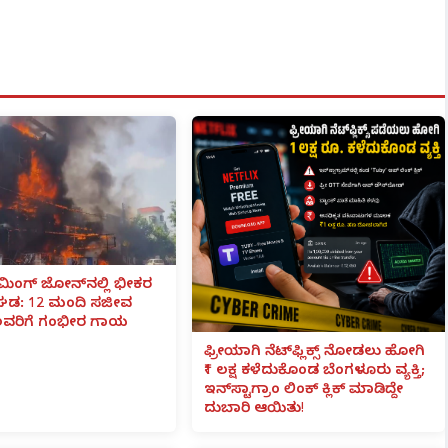
ಮಿಂಗ್ ಜೋನ್‌ನಲ್ಲಿ ಭೀಕರ
ವಘಡ: 12 ಮಂದಿ ಸಜೀವ
ವರಿಗೆ ಗಂಭೀರ ಗಾಯ
ಫ್ರೀಯಾಗಿ ನೆಟ್‌ಫ್ಲಿಕ್ಸ್ ನೋಡಲು ಹೋಗಿ
₹1 ಲಕ್ಷ ಕಳೆದುಕೊಂಡ ಬೆಂಗಳೂರು ವ್ಯಕ್ತಿ;
ಇನ್‌ಸ್ಟಾಗ್ರಾಂ ಲಿಂಕ್ ಕ್ಲಿಕ್ ಮಾಡಿದ್ದೇ
ದುಬಾರಿ ಆಯಿತು!