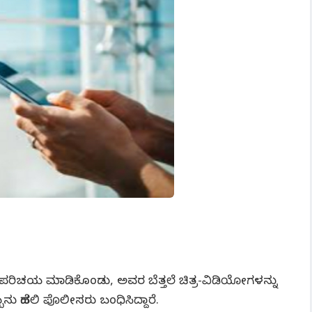
ರಿಚಯ ಮಾಡಿಕೊಂಡು, ಅವರ ಬೆತ್ತಲೆ ಚಿತ್ರ-ವಿಡಿಯೋಗಳನ್ನು
ಬನು ದೆಹಲಿ ಪೊಲೀಸರು ಬಂಧಿಸಿದ್ದಾರೆ.