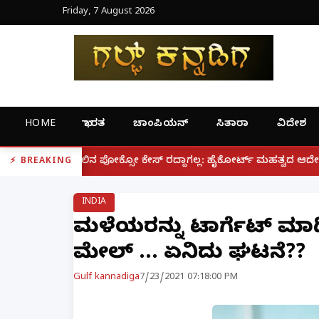
Friday, 7 August 2026
HOME
ಭಾರತ
ಚಾಂಪಿಯನ್
ಸಿತಾರಾ
ವಿದೇಶ
|
ೋ ಕೇಸ್ ರದ್ದಾಗಲ್ಲ: ಹೈಕೋರ್ಟ್ ಮಹತ್ವದ ಆದೇಶ
ಫೋನ್ ನಲ್ಲೇ
BREAKING
INDIA
ಮಹಿಳೆಯರನ್ನು ಟಾರ್ಗೆಟ್ ಮಾಡಿ 
ಮೇಲ್ ... ಏನಿದು ಘಟನೆ??
Gulf kannadiga
7/23/2021 07:18:00 PM