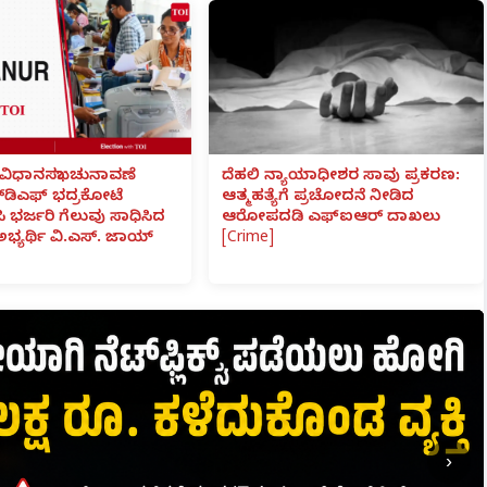
ವಿಧಾನಸಭಾ ಚುನಾವಣೆ
ದೆಹಲಿ ನ್ಯಾಯಾಧೀಶರ ಸಾವು ಪ್ರಕರಣ:
್‌ಡಿಎಫ್ ಭದ್ರಕೋಟೆ
ಆತ್ಮಹತ್ಯೆಗೆ ಪ್ರಚೋದನೆ ನೀಡಿದ
ಸಿ ಭರ್ಜರಿ ಗೆಲುವು ಸಾಧಿಸಿದ
ಆರೋಪದಡಿ ಎಫ್‌ಐಆರ್ ದಾಖಲು
 ಅಭ್ಯರ್ಥಿ ವಿ.ಎಸ್. ಜಾಯ್
[Crime]
›