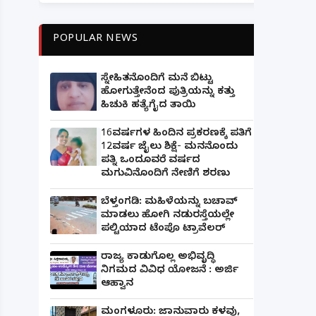
POPULAR NEWS
ಸ್ನೇಹಿತನೊಂದಿಗೆ ಮನೆ ಬಿಟ್ಟು
ಹೋಗುತ್ತೇನೆಂದ ಪುತ್ರಿಯನ್ನು ಕತ್ತು
ಹಿಚುಕಿ ಹತ್ಯೆಗೈದ ತಾಯಿ
16ವರ್ಷಗಳ ಹಿಂದಿನ ಪ್ರಕರಣಕ್ಕೆ ಪತಿಗೆ
12ವರ್ಷ ಜೈಲು ಶಿಕ್ಷೆ- ಮನನೊಂದು
ಪತ್ನಿ ಒಂದೂವರೆ ವರ್ಷದ
ಮಗುವಿನೊಂದಿಗೆ ನೇಣಿಗೆ ಶರಣು
ಬೆಳ್ತಂಗಡಿ: ಮಹಿಳೆಯನ್ನು ಬಚಾವ್
ಮಾಡಲು ಹೋಗಿ ನಡುರಸ್ತೆಯಲ್ಲೇ
ಪಲ್ಟಿಯಾದ ಟೆಂಪೊ ಟ್ರಾವೆಲರ್
ರಾಜ್ಯ ಕಾಡುಗೊಲ್ಲ ಅಭಿವೃದ್ಧಿ
ನಿಗಮದ ವಿವಿಧ ಯೋಜನೆ : ಅರ್ಜಿ
ಆಹ್ವಾನ
ಮಂಗಳೂರು: ಜಾನುವಾರು ಕಳವು,