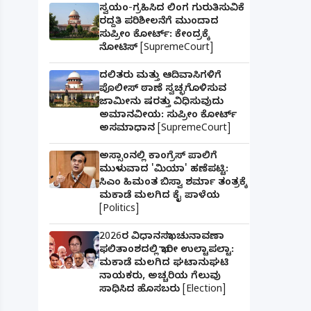
ಸ್ವಯಂ-ಗ್ರಹಿಸಿದ ಲಿಂಗ ಗುರುತಿಸುವಿಕೆ
ರದ್ದತಿ ಪರಿಶೀಲನೆಗೆ ಮುಂದಾದ
ಸುಪ್ರೀಂ ಕೋರ್ಟ್: ಕೇಂದ್ರಕ್ಕೆ
ನೋಟಿಸ್ [SupremeCourt]
ದಲಿತರು ಮತ್ತು ಆದಿವಾಸಿಗಳಿಗೆ
ಪೊಲೀಸ್ ಠಾಣೆ ಸ್ವಚ್ಛಗೊಳಿಸುವ
ಜಾಮೀನು ಷರತ್ತು ವಿಧಿಸುವುದು
ಅಮಾನವೀಯ: ಸುಪ್ರೀಂ ಕೋರ್ಟ್
ಅಸಮಾಧಾನ [SupremeCourt]
ಅಸ್ಸಾಂನಲ್ಲಿ ಕಾಂಗ್ರೆಸ್ ಪಾಲಿಗೆ
ಮುಳುವಾದ 'ಮಿಯಾ' ಹಣೆಪಟ್ಟಿ:
ಸಿಎಂ ಹಿಮಂತ ಬಿಸ್ವಾ ಶರ್ಮಾ ತಂತ್ರಕ್ಕೆ
ಮಕಾಡೆ ಮಲಗಿದ ಕೈ ಪಾಳೆಯ
[Politics]
2026ರ ವಿಧಾನಸಭಾ ಚುನಾವಣಾ
ಫಲಿತಾಂಶದಲ್ಲಿ ಭಾರೀ ಉಲ್ಟಾಪಲ್ಟಾ:
ಮಕಾಡೆ ಮಲಗಿದ ಘಟಾನುಘಟಿ
ನಾಯಕರು, ಅಚ್ಚರಿಯ ಗೆಲುವು
ಸಾಧಿಸಿದ ಹೊಸಬರು [Election]