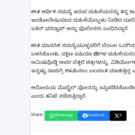
ಈತ ಆರ್ಥಿಕ ಸಮಸ್ಯೆ ಇರುವ ಮಹಿಳೆಯರನ್ನು ತನ್ನ ಕಾಮದಾಹಕ
ಇಂಡೋನೇಷಿಯಾದ ಮಹಿಳೆಯೊಬ್ಬಳು ನೀಡಿದ ದೂರಿನ 
ಜತಿನ್​ ಭರದ್ವಾಜ್​ ಅನ್ನು ಪೊಲೀಸರು ಬಂಧಿಸಿದ್ದಾರೆ.
ಈತ ಮಾನಸಿಕ ಸಮಸ್ಯೆಯುಳ್ಳವರಿಗೆ ಬೆಂಬಲ ಒದಗಿಸುವ ವ
ಬಳಸಿಕೊಂಡು, ದಕ್ಷಿಣ ಏಷಿಯಾ ದೇಶಗಳ ಮಹಿಳೆಯರನ್ನು
ಆಮಿಷವೊಡ್ಡಿ ಅವರ ಬೆತ್ತಲೆ ಚಿತ್ರಗಳನ್ನು, ವಿಡಿಯೋಗಳನ
ಇನ್ನಷ್ಟು ಸಾಮಗ್ರಿ ಕಳುಹಿಸಲು ಬಲವಂತ ಮಾಡುತ್ತಿದ್ದ ಎನ
ಆರೋಪಿಯ ಮೊಬೈಲ್​ ಫೋನನ್ನು ಜಪ್ತಿಪಡಿಸಿಕೊಂಡಿರ
ಎಂದು ತನಿಖೆ ನಡೆಸುತ್ತಿದ್ದಾರೆ.
Share:
WhatsApp
Facebook
X