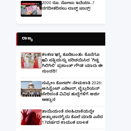
2000 ರೂ. ನೋಟು ಇದೆಯಾ..?
ನಗದೀಕರಿಸಲು ಲಾಸ್ಟ್‌ ಚಾನ್ಸ್‌!
ರಾಜ್ಯ
ಕಂಕಣ ಭಾಗ್ಯ ಕೂಡಿಬಂತು: ಕೊನೆಗೂ
ಭಾವಿ ಪತ್ನಿಯನ್ನು ಪರಿಚಯಿಸಿದ 'ಗಿಚ್ಚಿ
ಗಿಲಿಗಿಲಿ' ಪ್ರಶಾಂತ್ ಗೌಡ! ಯಾರು ಈ
ಸುಂದರಿ?
ಸುಪ್ರೀಂ ಕೋರ್ಟ್ ನೇಮಕಾತಿ 2026:
ಅಸಿಸ್ಟೆಂಟ್ ಎಡಿಟರ್, ಲೈಬ್ರರಿಯನ್
ಸೇರಿದಂತೆ ವಿವಿಧ ಹುದ್ದೆಗಳಿಗೆ ಅರ್ಜಿ
ಆಹ್ವಾನ
ತಾಯಿಯಂತೆ ಸಲಹಿದಾಕೆಯನ್ನೇ
ಅತ್ಯಾಚಾರಗೈದು ಕೊಲೆ ಮಾಡಿ ಎಸೆದ
17ವರ್ಷದ ಕಾಮುಕ ಬಾಲಕ