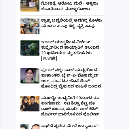
ಗೋಹತ್ಯೆ ಆರೋಪಿ ಮನೆ - ಅಕ್ರಮ
ಕಸಾಯಿಖಾನೆ ಮುಟ್ಟುಗೋಲು
ಕ್ರಾಕ್ಸ್ ಚಪ್ಪಲಿಯಲ್ಲಿ ಅಡಗಿದ್ದ ಕೊಳಕು
ಮಂಡಲ ಹಾವು ಕಚ್ಚಿ ವ್ಯಕ್ತಿ ಸಾವು
ಇರಾನ್ ಯುದ್ಧದಿಂದ ವಿಳಂಬ:
ಕುವೈತ್‌ನಿಂದ ತಾಯ್ನಾಡಿಗೆ ತಲುಪಿದ
20 ಭಾರತೀಯರ ಮೃತದೇಹಗಳು
[Kuwait]
ಫೋನ್ ನಲ್ಲೇ ಪಾಕ್ ಮುಫ್ತಿಯಿಂದ
ಮತಾಂತರ: ಜೈಶ್-ಎ-ಮೊಹಮ್ಮದ್
ಉಗ್ರ ಸಂಘಟನೆ ಜೊತೆ ಲಿಂಕ್
ಹೊಂದಿದ್ದ ಜೈಪುರದ ಮಹಿಳೆ ಬಂಧನ!
ಮುಂಬೈ: ಉದ್ಯಮಿಗೆ 60ಕೋಟಿ ರೂ.
ಪಂಗನಾಮ- ನಟಿ ಶಿಲ್ಪಾ ಶೆಟ್ಟಿ ಪತಿ
ರಾಜ್ ಕುಂದ್ರಾ ಪರಾರಿ- ಲುಕ್ ಔಟ್
ನೊಟೀಸ್ ಜಾರಿಗೊಳಿಸಿದ ಪೊಲೀಸ್
ಎಫ್‌ಬಿ ಸ್ನೇಹಿತೆ ಮೇಲೆ ಅತ್ಯಾಚಾರ -