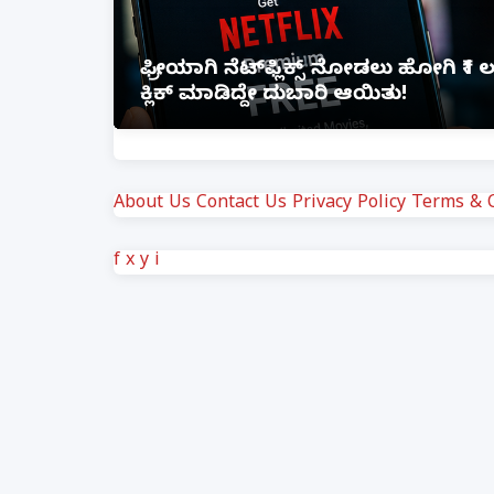
ಸಂತ್ರಸ್ತೆಗೆ ಮದುವೆಯಾಗಿದ್ದರೂ ಆರೋಪಿ 
ಆದೇಶ
About Us
Contact Us
Privacy Policy
Terms & C
f
x
y
i