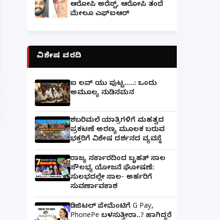
ಆರೋಪಿ ಅರೆಸ್ಟ್, ಆರೋಪಿ ತಂದೆ
ಮೇಲೂ ಎಫ್ಐಆರ್
ಫೋನ್ ನಲ್ಲೇ ಪಾಕ್ ಮುಫ್ತಿಯಿಂದ ಮತಾಂತರ: ಜೈಶ್-ಎ-
ಹೊಂದಿದ್ದ ಜೈಪುರದ ಮಹಿಳೆ ಬಂಧನ!
ವಿಶೇಷ ವರದಿ
ಐ ಲವ್ ಯು ಪುಟ್ಟ.....: ಒಂದು
ಅಮೂಲ್ಯ ನುಡಿನಮನ
ಶಬರಿಮಲೆ ಯಾತ್ರಿಗಳಿಗೆ ಮಹತ್ವದ
ಪ್ರಕಟಣೆ ಅರಣ್ಯ ಮೂಲಕ ಬರುವ
ಭಕ್ತರಿಗೆ ವಿಶೇಷ ದರ್ಶನದ ವ್ಯವಸ್ಥೆ
ರಾಜ್ಯ ಸರ್ಕಾರದಿಂದ ಬೃಹತ್ ಸಾಲ
ಸೌಲಭ್ಯ ಯೋಜನೆ ಘೋಷಣೆ:
ಸುಲಭದಲ್ಲೇ ಸಾಲ- ಅರ್ಹರಿಗೆ
ಸುವರ್ಣಾವಕಾಶ
ಡಿಜಿಟಲ್ ಪೇಮೆಂಟಿಗೆ G Pay,
PhonePe ಬಳಸುತ್ತೀರಾ..? ಹಾಗಿದ್ದರೆ