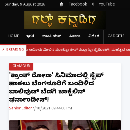
Sunday, 9 August 2026
🏠
Facebook
X
YouTube
HOME
ಭಾರತ
ಚಾಂಪಿಯನ್
ಸಿತಾರಾ
ವಿದೇಶ
GADGETS
|
 ಆರೋಪಿ ಮೇಲಿನ ಪೋಕ್ಸೋ ಕೇಸ್ ರದ್ದಾಗಲ್ಲ: ಹೈಕೋರ್ಟ್ ಮಹತ್ವದ ಆದೇಶ
ಫೋನ್ ನಲ
BREAKING
GLAMOUR
'ವಿಕ್ರಾಂತ್ ರೋಣ' ಸಿನಿಮಾದಲ್ಲಿ ಸ್ಟೆಪ್
ಹಾಕಲು ಬೆಂಗಳೂರಿಗೆ ಬಂದಿಳಿದ
ಬಾಲಿವುಡ್​ ಬೆಡಗಿ ಜಾಕ್ವೆಲಿನ್​
ಫರ್ನಾಂಡೀಸ್!
Senior Editor
7/10/2021 09:44:00 PM