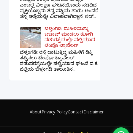
ಕಾನ್ಪುರ: ಉತ್ತರ ಪ್ರದೇಶದ ಕಾನ್ಪುರ
ಎಂಬಲ್ಲಿ ವಿಲಕ್ಷಣ ಘಟನೆಯೊಂದು ನಡೆದಿದೆ.
ವ್ಯಕ್ತಿಯೊಬ್ಬನು ತನ್ನ ಪತ್ನಿಯ ತಾಯಿ ಅಂದರೆ
ತನ್ನ ಅತ್ತೆಯನ್ನೇ ವಿವಾಹವಾಗಿದ್ದಾನೆ. ಸದ್...
ಬೆಳ್ತಂಗಡಿ: ಮಹಿಳೆಯನ್ನು
ಬಚಾವ್ ಮಾಡಲು ಹೋಗಿ
ನಡುರಸ್ತೆಯಲ್ಲೇ ಪಲ್ಟಿಯಾದ
ಟೆಂಪೊ ಟ್ರಾವೆಲರ್
ಬೆಳ್ತಂಗಡಿ: ರಸ್ತೆ ದಾಟುತ್ತಿದ್ದ ಮಹಿಳೆಗೆ ಡಿಕ್ಕಿ
ತಪ್ಪಿಸಲು ಟೆಂಪೋ ಟ್ರಾವೆಲರ್
ನಡುವರಸ್ತೆಯಲ್ಲೇ ಪಲ್ಟಿಯಾದ ಘಟನೆ ದ.ಕ.
ಜಿಲ್ಲೆಯ ಬೆಳ್ತಂಗಡಿ ತಾಲೂಕಿನ...
×
📢 ನಮ್ಮ WhatsApp ಗ್ರೂಪ್‌ಗೆ ಸೇರಿ — ತಕ್ಷಣದ
ಬ್ರೇಕಿಂಗ್ ನ್ಯೂಸ್ ಪಡೆಯಿರಿ!
About
Privacy Policy
Contact
Disclaimer
ಗ್ರೂಪ್‌ಗೆ ಸೇರಿ