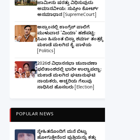
ಜಾಮೀನು ಷರತ್ತು ವಿಧಿಸುವುದು
ಅಮಾನವೀಯ: ಸುಪ್ರೀಂ ಕೋರ್ಟ್
ಅಸಮಾಧಾನ [SupremeCourt]
ಅಸ್ಸಾಂನಲ್ಲಿ ಕಾಂಗ್ರೆಸ್ ಪಾಲಿಗೆ
ಮುಳುವಾದ 'ಮಿಯಾ' ಹಣೆಪಟ್ಟಿ:
ಸಿಎಂ ಹಿಮಂತ ಬಿಸ್ವಾ ಶರ್ಮಾ ತಂತ್ರಕ್ಕೆ
ಮಕಾಡೆ ಮಲಗಿದ ಕೈ ಪಾಳೆಯ
[Politics]
2026ರ ವಿಧಾನಸಭಾ ಚುನಾವಣಾ
ಫಲಿತಾಂಶದಲ್ಲಿ ಭಾರೀ ಉಲ್ಟಾಪಲ್ಟಾ:
ಮಕಾಡೆ ಮಲಗಿದ ಘಟಾನುಘಟಿ
ನಾಯಕರು, ಅಚ್ಚರಿಯ ಗೆಲುವು
ಸಾಧಿಸಿದ ಹೊಸಬರು [Election]
POPULAR NEWS
ಸ್ನೇಹಿತನೊಂದಿಗೆ ಮನೆ ಬಿಟ್ಟು
ಹೋಗುತ್ತೇನೆಂದ ಪುತ್ರಿಯನ್ನು ಕತ್ತು