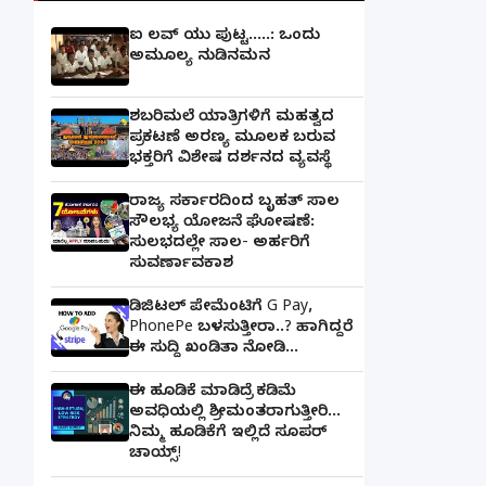
ಐ ಲವ್ ಯು ಪುಟ್ಟ.....: ಒಂದು
ಅಮೂಲ್ಯ ನುಡಿನಮನ
ಶಬರಿಮಲೆ ಯಾತ್ರಿಗಳಿಗೆ ಮಹತ್ವದ
ಪ್ರಕಟಣೆ ಅರಣ್ಯ ಮೂಲಕ ಬರುವ
ಭಕ್ತರಿಗೆ ವಿಶೇಷ ದರ್ಶನದ ವ್ಯವಸ್ಥೆ
ರಾಜ್ಯ ಸರ್ಕಾರದಿಂದ ಬೃಹತ್ ಸಾಲ
ಸೌಲಭ್ಯ ಯೋಜನೆ ಘೋಷಣೆ:
ಸುಲಭದಲ್ಲೇ ಸಾಲ- ಅರ್ಹರಿಗೆ
ಸುವರ್ಣಾವಕಾಶ
ಡಿಜಿಟಲ್ ಪೇಮೆಂಟಿಗೆ G Pay,
PhonePe ಬಳಸುತ್ತೀರಾ..? ಹಾಗಿದ್ದರೆ
ಈ ಸುದ್ದಿ ಖಂಡಿತಾ ನೋಡಿ...
ಈ ಹೂಡಿಕೆ ಮಾಡಿದ್ರೆ ಕಡಿಮೆ
ಅವಧಿಯಲ್ಲಿ ಶ್ರೀಮಂತರಾಗುತ್ತೀರಿ...
ನಿಮ್ಮ ಹೂಡಿಕೆಗೆ ಇಲ್ಲಿದೆ ಸೂಪರ್
ಚಾಯ್ಸ್‌!