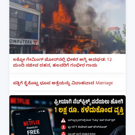
ಲಕ್ನೋ ಗೇಮಿಂಗ್ ಜೋನ್‌ನಲ್ಲಿ ಭೀಕರ ಅಗ್ನಿ ಅವಘಡ: 12
ಮಂದಿ ಸಜೀವ ದಹನ, ಹಲವರಿಗೆ ಗಂಭೀರ ಗಾಯ
ಪತ್ನಿಗೆ ಕೈಕೊಟ್ಟ ಭೂಪ ಅತ್ತೆಯನ್ನು ವಿವಾಹವಾದ Marriage