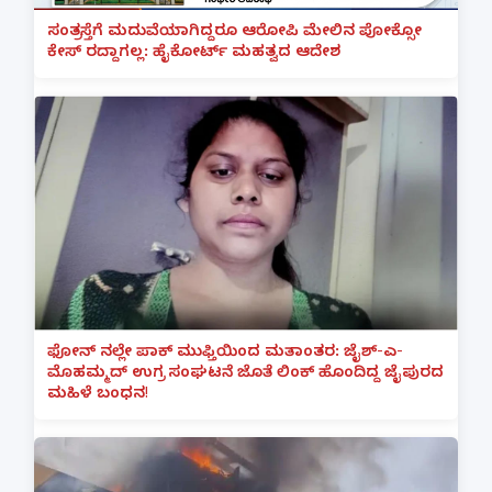
ಸಂತ್ರಸ್ತೆಗೆ ಮದುವೆಯಾಗಿದ್ದರೂ ಆರೋಪಿ ಮೇಲಿನ ಪೋಕ್ಸೋ
ಕೇಸ್ ರದ್ದಾಗಲ್ಲ: ಹೈಕೋರ್ಟ್ ಮಹತ್ವದ ಆದೇಶ
ಫೋನ್ ನಲ್ಲೇ ಪಾಕ್ ಮುಫ್ತಿಯಿಂದ ಮತಾಂತರ: ಜೈಶ್-ಎ-
ಮೊಹಮ್ಮದ್ ಉಗ್ರ ಸಂಘಟನೆ ಜೊತೆ ಲಿಂಕ್ ಹೊಂದಿದ್ದ ಜೈಪುರದ
ಮಹಿಳೆ ಬಂಧನ!