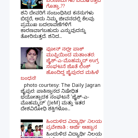
ಪರಿಣಾಮಗಳು ಎದುರಾಗುತ್ತವೆ
ಗೊತ್ತಾ..??
ಶನಿ ದೇವರಿಗೆ ಸಂಬಂಧಿಸಿದ ಕನಸುಗಳು
ಬಿದ್ದರೆ, ಅದು ನಿಮ್ಮ ಜೀವನದಲ್ಲಿ ಕೆಲವು
ಪ್ರಮುಖ ಬದಲಾವಣೆಗಳಿಗೆ
ಕಾರಣವಾಗಬಹುದು ಎನ್ನುವುದನ್ನು
ತೋರಿಸುತ್ತದೆ. ಶನಿದ...
ಫೋನ್ ನಲ್ಲೇ ಪಾಕ್
ಮುಫ್ತಿಯಿಂದ ಮತಾಂತರ:
ಜೈಶ್-ಎ-ಮೊಹಮ್ಮದ್ ಉಗ್ರ
ಸಂಘಟನೆ ಜೊತೆ ಲಿಂಕ್
ಹೊಂದಿದ್ದ ಜೈಪುರದ ಮಹಿಳೆ
ಬಂಧನ!
photo courtesy: The Daily Jagran
ಜೈಪುರ: ಪಾಕಿಸ್ತಾನದ ನಿಷೇಧಿತ
ಭಯೋತ್ಪಾದಕ ಸಂಘಟನೆ 'ಜೈಶ್-ಎ-
ಮೊಹಮ್ಮದ್' (JeM) ಮತ್ತು ಇತರ
ದೇಶವಿರೋಧಿ ಶಕ್ತಿಗಳೊಂ...
ಹಿಂದುಳಿದ ವಿದ್ಯಾರ್ಥಿ ನಿಲಯ
ಪ್ರವೇಶಾತಿ : ಅರ್ಜಿ ಆಹ್ವಾನ
ಹಿಂದುಳಿದ ವಿದ್ಯಾರ್ಥಿ ನಿಲಯ