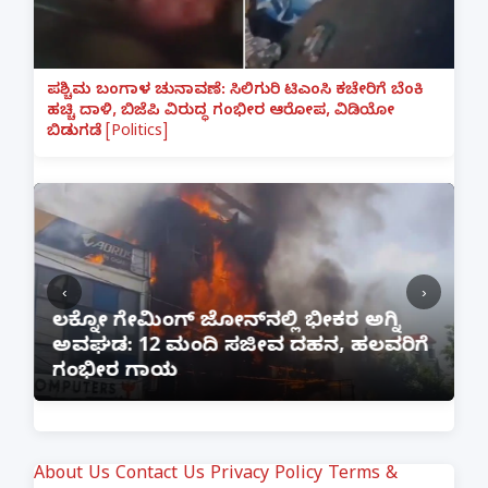
ಪಶ್ಚಿಮ ಬಂಗಾಳ ಚುನಾವಣೆ: ಸಿಲಿಗುರಿ ಟಿಎಂಸಿ ಕಚೇರಿಗೆ ಬೆಂಕಿ
ಹಚ್ಚಿ ದಾಳಿ, ಬಿಜೆಪಿ ವಿರುದ್ಧ ಗಂಭೀರ ಆರೋಪ, ವಿಡಿಯೋ
ಬಿಡುಗಡೆ [Politics]
‹
›
:
ಲಕ್ನೋ ಗೇಮಿಂಗ್ ಜೋನ್‌ನಲ್ಲಿ ಭೀಕರ ಅಗ್ನಿ
ಅವಘಡ: 12 ಮಂದಿ ಸಜೀವ ದಹನ, ಹಲವರಿಗೆ
ಪ
ಗಂಭೀರ ಗಾಯ
M
About Us
Contact Us
Privacy Policy
Terms &