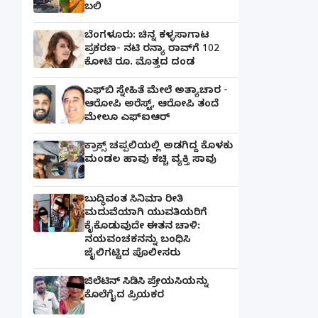
ಬಲಿ
ಬೆಂಗಳೂರು: ಚಿನ್ನ ಕಳ್ಳಸಾಗಾಟ
ಪ್ರಕರಣ- ನಟಿ ರನ್ಯಾ ರಾವ್‌ಗೆ 102
ಕೋಟಿ ರೂ. ಮೊತ್ತದ ದಂಡ
ಎಫ್‌ಬಿ ಸ್ನೇಹಿತೆ ಮೇಲೆ ಅತ್ಯಾಚಾರ -
ಆರೋಪಿ ಅರೆಸ್ಟ್, ಆರೋಪಿ ತಂದೆ
ಮೇಲೂ ಎಫ್ಐಆರ್
ಕ್ರಾಕ್ಸ್ ಚಪ್ಪಲಿಯಲ್ಲಿ ಅಡಗಿದ್ದ ಕೊಳಕು
ಮಂಡಲ ಹಾವು ಕಚ್ಚಿ ವ್ಯಕ್ತಿ ಸಾವು
ಬುದ್ಧಿವಂತ ಸಿನಿಮಾ ರೀತಿ
ಮದುವೆಯಾಗಿ ಯುವತಿಯರಿಗೆ
ಕೈಕೊಡುವುದೇ ಈತನ ಚಾಳಿ:
ನಯವಂಚಕನನ್ನು ಬಂಧಿಸಿ
ಜೈಲಿಗಟ್ಟಿದ ಪೊಲೀಸರು
ಜಿಲೆಟಿನ್ ಸಿಡಿಸಿ ಪ್ರೇಯಸಿಯನ್ನು
ಕೊಲೆಗೈದ ಪ್ರಿಯಕರ