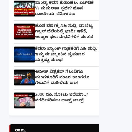
ಮಂಡ್ಯ ಕದನ ಕುತೂಹಲ: ಎಚ್‌ಡಿಕೆ
Vs ಸುಮಲತಾ ಸ್ಪರ್ಧೆ? ಹೊಸ
ರಾಜಕೀಯ ಸಮೀಕರಣ
ಹೊಸ ವರ್ಷಕ್ಕೆ ಸಿಹಿ ಸುದ್ದಿ: ವಾಣಿಜ್ಯ
ಗ್ಯಾಸ್‌ ಬೆಲೆಯಲ್ಲಿ ಭಾರೀ ಇಳಿಕೆ,
ಉಜ್ವಲ ಫಲಾನುಭವಿಗಳಿಗೆ ಸಂತಸ
ಕೆನರಾ ಬ್ಯಾಂಕ್‌ ಗ್ರಾಹಕರಿಗೆ ಸಿಹಿ ಸುದ್ದಿ:
ಇನ್ನು ಈ ಬ್ಯಾಂಕಿನ ವ್ಯವಹಾರ
ಮತ್ತಷ್ಟು ಸುಲಭ!
ಆಸೀಸ್ ವಿಶ್ವಕಪ್ ಗೆಲುವಿಗೂ
ಮಂಗಳೂರಿಗೆ ನಂಟು! ಕಾಂಗರೂ
ಗೆಲುವಿಗೆ ಮಹಿಳೆಯ ಬಲ!
2000 ರೂ. ನೋಟು ಇದೆಯಾ..?
ನಗದೀಕರಿಸಲು ಲಾಸ್ಟ್‌ ಚಾನ್ಸ್‌!
ರಾಜ್ಯ