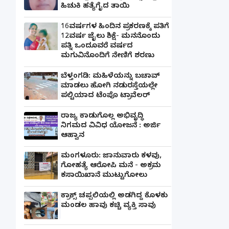
ಹಿಚುಕಿ ಹತ್ಯೆಗೈದ ತಾಯಿ
16ವರ್ಷಗಳ ಹಿಂದಿನ ಪ್ರಕರಣಕ್ಕೆ ಪತಿಗೆ
12ವರ್ಷ ಜೈಲು ಶಿಕ್ಷೆ- ಮನನೊಂದು
ಪತ್ನಿ ಒಂದೂವರೆ ವರ್ಷದ
ಮಗುವಿನೊಂದಿಗೆ ನೇಣಿಗೆ ಶರಣು
ಬೆಳ್ತಂಗಡಿ: ಮಹಿಳೆಯನ್ನು ಬಚಾವ್
ಮಾಡಲು ಹೋಗಿ ನಡುರಸ್ತೆಯಲ್ಲೇ
ಪಲ್ಟಿಯಾದ ಟೆಂಪೊ ಟ್ರಾವೆಲರ್
ರಾಜ್ಯ ಕಾಡುಗೊಲ್ಲ ಅಭಿವೃದ್ಧಿ
ನಿಗಮದ ವಿವಿಧ ಯೋಜನೆ : ಅರ್ಜಿ
ಆಹ್ವಾನ
ಮಂಗಳೂರು: ಜಾನುವಾರು ಕಳವು,
ಗೋಹತ್ಯೆ ಆರೋಪಿ ಮನೆ - ಅಕ್ರಮ
ಕಸಾಯಿಖಾನೆ ಮುಟ್ಟುಗೋಲು
ಕ್ರಾಕ್ಸ್ ಚಪ್ಪಲಿಯಲ್ಲಿ ಅಡಗಿದ್ದ ಕೊಳಕು
ಮಂಡಲ ಹಾವು ಕಚ್ಚಿ ವ್ಯಕ್ತಿ ಸಾವು