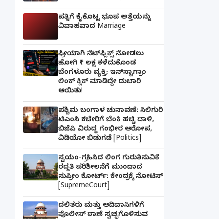
ಪತ್ನಿಗೆ ಕೈಕೊಟ್ಟ ಭೂಪ ಅತ್ತೆಯನ್ನು
ವಿವಾಹವಾದ Marriage
ಫ್ರೀಯಾಗಿ ನೆಟ್‌ಫ್ಲಿಕ್ಸ್ ನೋಡಲು
ಹೋಗಿ ₹1 ಲಕ್ಷ ಕಳೆದುಕೊಂಡ
ಬೆಂಗಳೂರು ವ್ಯಕ್ತಿ; ಇನ್‌ಸ್ಟಾಗ್ರಾಂ
ಲಿಂಕ್ ಕ್ಲಿಕ್ ಮಾಡಿದ್ದೇ ದುಬಾರಿ
ಆಯಿತು!
ಪಶ್ಚಿಮ ಬಂಗಾಳ ಚುನಾವಣೆ: ಸಿಲಿಗುರಿ
ಟಿಎಂಸಿ ಕಚೇರಿಗೆ ಬೆಂಕಿ ಹಚ್ಚಿ ದಾಳಿ,
ಬಿಜೆಪಿ ವಿರುದ್ಧ ಗಂಭೀರ ಆರೋಪ,
ವಿಡಿಯೋ ಬಿಡುಗಡೆ [Politics]
ಸ್ವಯಂ-ಗ್ರಹಿಸಿದ ಲಿಂಗ ಗುರುತಿಸುವಿಕೆ
ರದ್ದತಿ ಪರಿಶೀಲನೆಗೆ ಮುಂದಾದ
ಸುಪ್ರೀಂ ಕೋರ್ಟ್: ಕೇಂದ್ರಕ್ಕೆ ನೋಟಿಸ್
[SupremeCourt]
ದಲಿತರು ಮತ್ತು ಆದಿವಾಸಿಗಳಿಗೆ
ಪೊಲೀಸ್ ಠಾಣೆ ಸ್ವಚ್ಛಗೊಳಿಸುವ