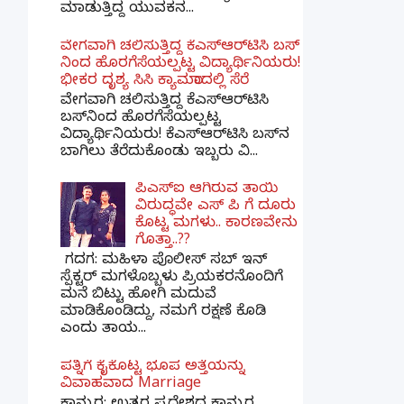
ಮಾಡುತ್ತಿದ್ದ ಯುವಕನ...
ವೇಗವಾಗಿ ಚಲಿಸುತ್ತಿದ್ದ ಕೆಎಸ್​ಆರ್​ಟಿಸಿ ಬಸ್​
ನಿಂದ ಹೊರಗೆಸೆಯಲ್ಪಟ್ಟ ವಿದ್ಯಾರ್ಥಿನಿಯರು!
ಭೀಕರ ದೃಶ್ಯ ಸಿಸಿ ಕ್ಯಾಮರಾದಲ್ಲಿ ಸೆರೆ
ವೇಗವಾಗಿ ಚಲಿಸುತ್ತಿದ್ದ ಕೆಎಸ್‌ಆರ್‌ಟಿಸಿ
ಬಸ್‌ನಿಂದ ಹೊರಗೆಸೆಯಲ್ಪಟ್ಟ
ವಿದ್ಯಾರ್ಥಿನಿಯರು! ಕೆಎಸ್‌ಆರ್‌ಟಿಸಿ ಬಸ್‌ನ
ಬಾಗಿಲು ತೆರೆದುಕೊಂಡು ಇಬ್ಬರು ವಿ...
ಪಿಎಸ್​ಐ ಆಗಿರುವ ತಾಯಿ
ವಿರುದ್ಧವೇ ಎಸ್ ಪಿ ಗೆ ದೂರು
ಕೊಟ್ಟ ಮಗಳು.. ಕಾರಣವೇನು
ಗೊತ್ತಾ..??
ಗದಗ​: ಮಹಿಳಾ ಪೊಲೀಸ್​ ಸಬ್ ​ಇನ್​
ಸ್ಪೆಕ್ಟರ್​ ಮಗಳೊಬ್ಬಳು ಪ್ರಿಯಕರನೊಂದಿಗೆ
ಮನೆ ಬಿಟ್ಟು ಹೋಗಿ ಮದುವೆ
ಮಾಡಿಕೊಂಡಿದ್ದು, ನಮಗೆ ರಕ್ಷಣೆ ಕೊಡಿ
ಎಂದು ತಾಯ...
ಪತ್ನಿಗೆ ಕೈಕೊಟ್ಟ ಭೂಪ ಅತ್ತೆಯನ್ನು
ವಿವಾಹವಾದ Marriage