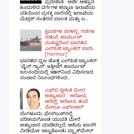
ಪ್ರವೇಶಾತಿ : ಅರ್ಜಿ ಆಹ್ವಾನ
ಹಿಂದುಳಿದ ವರ್ಗಗಳ ಕಲ್ಯಾಣ ಇಲಾಖೆಯ
ವತಿಯಿಂದ ಪ್ರಸಕ್ತ ಸಾಲಿನಲ್ಲಿ ಇಲಾಖೆಯ
ಮೆಟ್ರಿಕ್ ನಂತರದ ಬಾಲಕ ಮತ್ತು ಬ...
ಕ್ಷಿಪಣಿಗಳ ನೆರಳಲ್ಲಿ, ಗಣಿಗಳ
ನಡುವೆ: ಹಾರ್ಮುಜ್
ಸಂಕಷ್ಟದಿಂದ ಭಾರತದ
ಎಲ್‌ಪಿಜಿ ಟ್ಯಾಂಕರ್ ಪಾರು
[Hormuz]
ಭಾರತದ ಧ್ವಜ ಹೊತ್ತ ಎಲ್‌ಪಿಜಿ ಟ್ಯಾಂಕರ್
'ಪೈನ್ ಗ್ಯಾಸ್' ಇತ್ತೀಚೆಗೆ ಹಾರ್ಮುಜ್
ಜಲಸಂಧಿಯಲ್ಲಿ ಇರಾನ್‌ನಿಂದ ವಿಧಿಸಲಾದ
ಸಂಚಾರ ನಿರ್ಬಂಧಗಳಿಂದ...
ಎಫ್‌ಬಿ ಸ್ನೇಹಿತೆ ಮೇಲೆ
ಅತ್ಯಾಚಾರ - ಆರೋಪಿ
ಅರೆಸ್ಟ್, ಆರೋಪಿ ತಂದೆ
ಮೇಲೂ ಎಫ್ಐಆರ್
ಬೆಂಗಳೂರು: ಫೇಸ್‌ಬುಕ್‌ನಲ್ಲಿ
ಪರಿಚಯಗೊಂಡ ಯುವತಿ ಮೇಲೆ
ಅತ್ಯಾಚಾರ ಮಾಡಿದಲ್ಲದೆ, ಆಕೆಯ ಖಾಸಗಿ
ವೀಡಿಯೋ ಇಟ್ಟುಕೊಂಡು ಬ್ಲ್ಯಾಕ್‌ಮೇಲ್