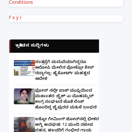
Conditions
f
x
y
i
ಇತ್ತೀಚಿನ ಸುದ್ದಿಗಳು
ಸಂತ್ರಸ್ತೆಗೆ ಮದುವೆಯಾಗಿದ್ದರೂ
ಆರೋಪಿ ಮೇಲಿನ ಪೋಕ್ಸೋ ಕೇಸ್
ರದ್ದಾಗಲ್ಲ: ಹೈಕೋರ್ಟ್ ಮಹತ್ವದ
ಆದೇಶ
ಫೋನ್ ನಲ್ಲೇ ಪಾಕ್ ಮುಫ್ತಿಯಿಂದ
ಮತಾಂತರ: ಜೈಶ್-ಎ-ಮೊಹಮ್ಮದ್
ಉಗ್ರ ಸಂಘಟನೆ ಜೊತೆ ಲಿಂಕ್
ಹೊಂದಿದ್ದ ಜೈಪುರದ ಮಹಿಳೆ ಬಂಧನ!
ಲಕ್ನೋ ಗೇಮಿಂಗ್ ಜೋನ್‌ನಲ್ಲಿ ಭೀಕರ
ಅಗ್ನಿ ಅವಘಡ: 12 ಮಂದಿ ಸಜೀವ
ದಹನ, ಹಲವರಿಗೆ ಗಂಭೀರ ಗಾಯ