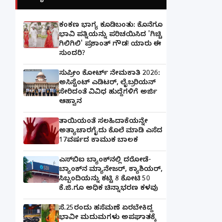
ಕಂಕಣ ಭಾಗ್ಯ ಕೂಡಿಬಂತು: ಕೊನೆಗೂ
ಭಾವಿ ಪತ್ನಿಯನ್ನು ಪರಿಚಯಿಸಿದ 'ಗಿಚ್ಚಿ
ಗಿಲಿಗಿಲಿ' ಪ್ರಶಾಂತ್ ಗೌಡ! ಯಾರು ಈ
ಸುಂದರಿ?
ಸುಪ್ರೀಂ ಕೋರ್ಟ್ ನೇಮಕಾತಿ 2026:
ಅಸಿಸ್ಟೆಂಟ್ ಎಡಿಟರ್, ಲೈಬ್ರರಿಯನ್
ಸೇರಿದಂತೆ ವಿವಿಧ ಹುದ್ದೆಗಳಿಗೆ ಅರ್ಜಿ
ಆಹ್ವಾನ
ತಾಯಿಯಂತೆ ಸಲಹಿದಾಕೆಯನ್ನೇ
ಅತ್ಯಾಚಾರಗೈದು ಕೊಲೆ ಮಾಡಿ ಎಸೆದ
17ವರ್ಷದ ಕಾಮುಕ ಬಾಲಕ
ಎಸ್‌ಬಿಐ ಬ್ಯಾಂಕ್‌ನಲ್ಲಿ‌ ದರೋಡೆ-
ಬ್ಯಾಂಕ್​ನ ಮ್ಯಾನೇಜರ್‌, ಕ್ಯಾಶಿಯರ್‌,
ಸಿಬ್ಬಂದಿಯನ್ನು ಕಟ್ಟಿ 8 ಕೋಟಿ 50
ಕೆ.ಜಿ.ಗೂ ಅಧಿಕ ಚಿನ್ನಾಭರಣ ಕಳವು
ಸೆ.25ರಂದು ಹಸೆಮಣೆ ಏರಬೇಕಿದ್ದ
ಭಾವೀ ಮದುಮಗಳು ಅಪಘಾತಕ್ಕೆ