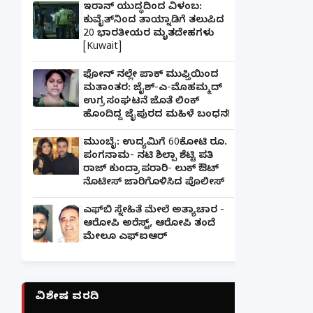
ಇರಾನ್ ಯುದ್ಧದಿಂದ ವಿಳಂಬ:
ಕುವೈತ್‌ನಿಂದ ತಾಯ್ನಾಡಿಗೆ ತಲುಪಿದ
20 ಭಾರತೀಯರ ಮೃತದೇಹಗಳು
[Kuwait]
ಫೋನ್ ನಲ್ಲೇ ಪಾಕ್ ಮುಫ್ತಿಯಿಂದ
ಮತಾಂತರ: ಜೈಶ್-ಎ-ಮೊಹಮ್ಮದ್
ಉಗ್ರ ಸಂಘಟನೆ ಜೊತೆ ಲಿಂಕ್
ಹೊಂದಿದ್ದ ಜೈಪುರದ ಮಹಿಳೆ ಬಂಧನ!
ಮುಂಬೈ: ಉದ್ಯಮಿಗೆ 60ಕೋಟಿ ರೂ.
ಪಂಗನಾಮ- ನಟಿ ಶಿಲ್ಪಾ ಶೆಟ್ಟಿ ಪತಿ
ರಾಜ್ ಕುಂದ್ರಾ ಪರಾರಿ- ಲುಕ್ ಔಟ್
ನೊಟೀಸ್ ಜಾರಿಗೊಳಿಸಿದ ಪೊಲೀಸ್
ಎಫ್‌ಬಿ ಸ್ನೇಹಿತೆ ಮೇಲೆ ಅತ್ಯಾಚಾರ -
ಆರೋಪಿ ಅರೆಸ್ಟ್, ಆರೋಪಿ ತಂದೆ
ಮೇಲೂ ಎಫ್ಐಆರ್
ವಿಶೇಷ ವರದಿ