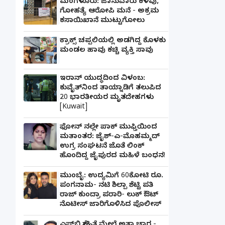
ಮಂಗಳೂರು: ಜಾನುವಾರು ಕಳವು,
ಗೋಹತ್ಯೆ ಆರೋಪಿ ಮನೆ - ಅಕ್ರಮ
ಕಸಾಯಿಖಾನೆ ಮುಟ್ಟುಗೋಲು
ಕ್ರಾಕ್ಸ್ ಚಪ್ಪಲಿಯಲ್ಲಿ ಅಡಗಿದ್ದ ಕೊಳಕು
ಮಂಡಲ ಹಾವು ಕಚ್ಚಿ ವ್ಯಕ್ತಿ ಸಾವು
ಇರಾನ್ ಯುದ್ಧದಿಂದ ವಿಳಂಬ:
ಕುವೈತ್‌ನಿಂದ ತಾಯ್ನಾಡಿಗೆ ತಲುಪಿದ
20 ಭಾರತೀಯರ ಮೃತದೇಹಗಳು
[Kuwait]
ಫೋನ್ ನಲ್ಲೇ ಪಾಕ್ ಮುಫ್ತಿಯಿಂದ
ಮತಾಂತರ: ಜೈಶ್-ಎ-ಮೊಹಮ್ಮದ್
ಉಗ್ರ ಸಂಘಟನೆ ಜೊತೆ ಲಿಂಕ್
ಹೊಂದಿದ್ದ ಜೈಪುರದ ಮಹಿಳೆ ಬಂಧನ!
ಮುಂಬೈ: ಉದ್ಯಮಿಗೆ 60ಕೋಟಿ ರೂ.
ಪಂಗನಾಮ- ನಟಿ ಶಿಲ್ಪಾ ಶೆಟ್ಟಿ ಪತಿ
ರಾಜ್ ಕುಂದ್ರಾ ಪರಾರಿ- ಲುಕ್ ಔಟ್
ನೊಟೀಸ್ ಜಾರಿಗೊಳಿಸಿದ ಪೊಲೀಸ್