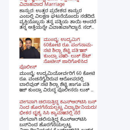
ವಿವಾಹವಾದ Marriage
ಕಾನ್ಪುರ: ಉತ್ತರ ಪ್ರದೇಶದ ಕಾನ್ಪುರ
ಎಂಬಲ್ಲಿ ವಿಲಕ್ಷಣ ಘಟನೆಯೊಂದು ನಡೆದಿದೆ.
ವ್ಯಕ್ತಿಯೊಬ್ಬನು ತನ್ನ ಪತ್ನಿಯ ತಾಯಿ ಅಂದರೆ
ತನ್ನ ಅತ್ತೆಯನ್ನೇ ವಿವಾಹವಾಗಿದ್ದಾನೆ. ಸದ್...
ಮುಂಬೈ: ಉದ್ಯಮಿಗೆ
60ಕೋಟಿ ರೂ. ಪಂಗನಾಮ-
ನಟಿ ಶಿಲ್ಪಾ ಶೆಟ್ಟಿ ಪತಿ ರಾಜ್
ಕುಂದ್ರಾ ಪರಾರಿ- ಲುಕ್ ಔಟ್
ನೊಟೀಸ್ ಜಾರಿಗೊಳಿಸಿದ
ಪೊಲೀಸ್
ಮುಂಬೈ: ಉದ್ಯಮಿಯೋರ್ವರಿಗೆ 60 ಕೋಟಿ
ರೂ. ವಂಚನೆಗೈದಿರುವ ಆರೋಪದಲ್ಲಿ
ಬಾಲಿವುಡ್ ನಟಿ ಶಿಲ್ಪಾ ಶೆಟ್ಟಿ ಹಾಗೂ ಪತಿ
ರಾಜ್ ಕುಂದ್ರಾ ವಿರುದ್ಧ ಪೊಲೀಸರು ಲುಕ್ ...
ವೇಗವಾಗಿ ಚಲಿಸುತ್ತಿದ್ದ ಕೆಎಸ್​ಆರ್​ಟಿಸಿ ಬಸ್​
ನಿಂದ ಹೊರಗೆಸೆಯಲ್ಪಟ್ಟ ವಿದ್ಯಾರ್ಥಿನಿಯರು!
ಭೀಕರ ದೃಶ್ಯ ಸಿಸಿ ಕ್ಯಾಮರಾದಲ್ಲಿ ಸೆರೆ
ವೇಗವಾಗಿ ಚಲಿಸುತ್ತಿದ್ದ ಕೆಎಸ್‌ಆರ್‌ಟಿಸಿ
ಬಸ್‌ನಿಂದ ಹೊರಗೆಸೆಯಲ್ಪಟ್ಟ