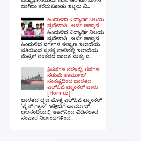
ವಿದ್ಯಾರ್ಥಿನಿಯರು! ಕೆಎಸ್‌ಆರ್‌ಟಿಸಿ ಬಸ್‌ನ
ಬಾಗಿಲು ತೆರೆದುಕೊಂಡು ಇಬ್ಬರು ವಿ...
ಹಿಂದುಳಿದ ವಿದ್ಯಾರ್ಥಿ ನಿಲಯ
ಪ್ರವೇಶಾತಿ : ಅರ್ಜಿ ಆಹ್ವಾನ
ಹಿಂದುಳಿದ ವಿದ್ಯಾರ್ಥಿ ನಿಲಯ
ಪ್ರವೇಶಾತಿ : ಅರ್ಜಿ ಆಹ್ವಾನ
ಹಿಂದುಳಿದ ವರ್ಗಗಳ ಕಲ್ಯಾಣ ಇಲಾಖೆಯ
ವತಿಯಿಂದ ಪ್ರಸಕ್ತ ಸಾಲಿನಲ್ಲಿ ಇಲಾಖೆಯ
ಮೆಟ್ರಿಕ್ ನಂತರದ ಬಾಲಕ ಮತ್ತು ಬ...
ಕ್ಷಿಪಣಿಗಳ ನೆರಳಲ್ಲಿ, ಗಣಿಗಳ
ನಡುವೆ: ಹಾರ್ಮುಜ್
ಸಂಕಷ್ಟದಿಂದ ಭಾರತದ
ಎಲ್‌ಪಿಜಿ ಟ್ಯಾಂಕರ್ ಪಾರು
[Hormuz]
ಭಾರತದ ಧ್ವಜ ಹೊತ್ತ ಎಲ್‌ಪಿಜಿ ಟ್ಯಾಂಕರ್
'ಪೈನ್ ಗ್ಯಾಸ್' ಇತ್ತೀಚೆಗೆ ಹಾರ್ಮುಜ್
ಜಲಸಂಧಿಯಲ್ಲಿ ಇರಾನ್‌ನಿಂದ ವಿಧಿಸಲಾದ
ಸಂಚಾರ ನಿರ್ಬಂಧಗಳಿಂದ...