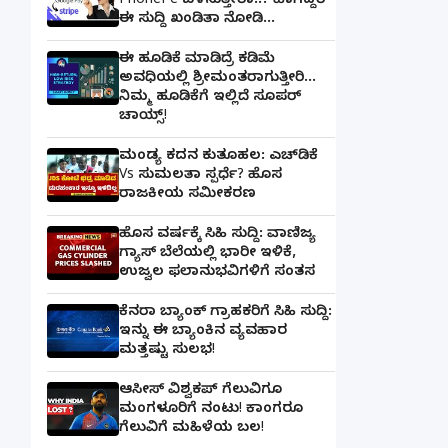
PhonePe ಬಳಸುತ್ತೀರಾ..? ಹಾಗಿದ್ದರೆ
ಈ ಸುದ್ದಿ ಖಂಡಿತಾ ನೋಡಿ...
ಈ ಹೂಡಿಕೆ ಮಾಡಿದ್ರೆ ಕಡಿಮೆ
ಅವಧಿಯಲ್ಲಿ ಶ್ರೀಮಂತರಾಗುತ್ತೀರಿ...
ನಿಮ್ಮ ಹೂಡಿಕೆಗೆ ಇಲ್ಲಿದೆ ಸೂಪರ್
ಚಾಯ್ಸ್‌!
ಮಂಡ್ಯ ಕದನ ಕುತೂಹಲ: ಎಚ್‌ಡಿಕೆ
Vs ಸುಮಲತಾ ಸ್ಪರ್ಧೆ? ಹೊಸ
ರಾಜಕೀಯ ಸಮೀಕರಣ
ಹೊಸ ವರ್ಷಕ್ಕೆ ಸಿಹಿ ಸುದ್ದಿ: ವಾಣಿಜ್ಯ
ಗ್ಯಾಸ್‌ ಬೆಲೆಯಲ್ಲಿ ಭಾರೀ ಇಳಿಕೆ,
ಉಜ್ವಲ ಫಲಾನುಭವಿಗಳಿಗೆ ಸಂತಸ
ಕೆನರಾ ಬ್ಯಾಂಕ್‌ ಗ್ರಾಹಕರಿಗೆ ಸಿಹಿ ಸುದ್ದಿ:
ಇನ್ನು ಈ ಬ್ಯಾಂಕಿನ ವ್ಯವಹಾರ
ಮತ್ತಷ್ಟು ಸುಲಭ!
ಆಸೀಸ್ ವಿಶ್ವಕಪ್ ಗೆಲುವಿಗೂ
ಮಂಗಳೂರಿಗೆ ನಂಟು! ಕಾಂಗರೂ
ಗೆಲುವಿಗೆ ಮಹಿಳೆಯ ಬಲ!