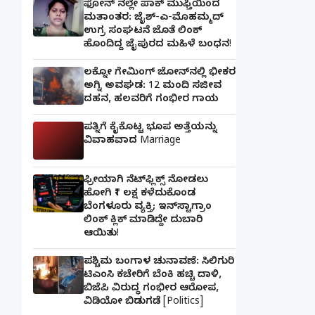
ಫೋನ್ ನಲ್ಲೇ ಪಾಕ್ ಮುಫ್ತಿಯಿಂದ
ಮತಾಂತರ: ಜೈಶ್-ಎ-ಮೊಹಮ್ಮದ್
ಉಗ್ರ ಸಂಘಟನೆ ಜೊತೆ ಲಿಂಕ್
ಹೊಂದಿದ್ದ ಜೈಪುರದ ಮಹಿಳೆ ಬಂಧನ!
ಲಕ್ನೋ ಗೇಮಿಂಗ್ ಜೋನ್‌ನಲ್ಲಿ ಭೀಕರ
ಅಗ್ನಿ ಅವಘಡ: 12 ಮಂದಿ ಸಜೀವ
ದಹನ, ಹಲವರಿಗೆ ಗಂಭೀರ ಗಾಯ
ಪತ್ನಿಗೆ ಕೈಕೊಟ್ಟ ಭೂಪ ಅತ್ತೆಯನ್ನು
ವಿವಾಹವಾದ Marriage
ಫ್ರೀಯಾಗಿ ನೆಟ್‌ಫ್ಲಿಕ್ಸ್ ನೋಡಲು
ಹೋಗಿ ₹1 ಲಕ್ಷ ಕಳೆದುಕೊಂಡ
ಬೆಂಗಳೂರು ವ್ಯಕ್ತಿ; ಇನ್‌ಸ್ಟಾಗ್ರಾಂ
ಲಿಂಕ್ ಕ್ಲಿಕ್ ಮಾಡಿದ್ದೇ ದುಬಾರಿ
ಆಯಿತು!
ಪಶ್ಚಿಮ ಬಂಗಾಳ ಚುನಾವಣೆ: ಸಿಲಿಗುರಿ
ಟಿಎಂಸಿ ಕಚೇರಿಗೆ ಬೆಂಕಿ ಹಚ್ಚಿ ದಾಳಿ,
ಬಿಜೆಪಿ ವಿರುದ್ಧ ಗಂಭೀರ ಆರೋಪ,
ವಿಡಿಯೋ ಬಿಡುಗಡೆ [Politics]