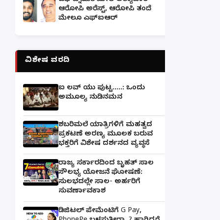
ಎಫ್‌ಬಿ ಸ್ನೇಹಿತೆ ಮೇಲೆ ಅತ್ಯಾಚಾರ -
ಆರೋಪಿ ಅರೆಸ್ಟ್, ಆರೋಪಿ ತಂದೆ
ಮೇಲೂ ಎಫ್ಐಆರ್
ವಿಶೇಷ ವರದಿ
ಐ ಲವ್ ಯು ಪುಟ್ಟ.....: ಒಂದು
ಅಮೂಲ್ಯ ನುಡಿನಮನ
ಶಬರಿಮಲೆ ಯಾತ್ರಿಗಳಿಗೆ ಮಹತ್ವದ
ಪ್ರಕಟಣೆ ಅರಣ್ಯ ಮೂಲಕ ಬರುವ
ಭಕ್ತರಿಗೆ ವಿಶೇಷ ದರ್ಶನದ ವ್ಯವಸ್ಥೆ
ರಾಜ್ಯ ಸರ್ಕಾರದಿಂದ ಬೃಹತ್ ಸಾಲ
ಸೌಲಭ್ಯ ಯೋಜನೆ ಘೋಷಣೆ:
ಸುಲಭದಲ್ಲೇ ಸಾಲ- ಅರ್ಹರಿಗೆ
ಸುವರ್ಣಾವಕಾಶ
ಡಿಜಿಟಲ್ ಪೇಮೆಂಟಿಗೆ G Pay,