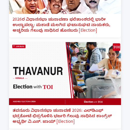
2026ರ ವಿಧಾನಸಭಾ ಚುನಾವಣಾ ಫಲಿತಾಂಶದಲ್ಲಿ ಭಾರೀ
ಉಲ್ಟಾಪಲ್ಟಾ: ಮಕಾಡೆ ಮಲಗಿದ ಘಟಾನುಘಟಿ ನಾಯಕರು,
ಅಚ್ಚರಿಯ ಗೆಲುವು ಸಾಧಿಸಿದ ಹೊಸಬರು [Election]
ತವನೂರು ವಿಧಾನಸಭಾ ಚುನಾವಣೆ 2026: ಎಲ್‌ಡಿಎಫ್
ಭದ್ರಕೋಟೆ ಛಿದ್ರಗೊಳಿಸಿ ಭರ್ಜರಿ ಗೆಲುವು ಸಾಧಿಸಿದ ಕಾಂಗ್ರೆಸ್
ಅಭ್ಯರ್ಥಿ ವಿ.ಎಸ್. ಜಾಯ್ [Election]