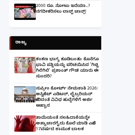
2000 ರೂ. ನೋಟು ಇದೆಯಾ..?
ನಗದೀಕರಿಸಲು ಲಾಸ್ಟ್‌ ಚಾನ್ಸ್‌!
ರಾಜ್ಯ
ಕಂಕಣ ಭಾಗ್ಯ ಕೂಡಿಬಂತು: ಕೊನೆಗೂ
ಭಾವಿ ಪತ್ನಿಯನ್ನು ಪರಿಚಯಿಸಿದ 'ಗಿಚ್ಚಿ
ಗಿಲಿಗಿಲಿ' ಪ್ರಶಾಂತ್ ಗೌಡ! ಯಾರು ಈ
ಸುಂದರಿ?
ಸುಪ್ರೀಂ ಕೋರ್ಟ್ ನೇಮಕಾತಿ 2026:
ಅಸಿಸ್ಟೆಂಟ್ ಎಡಿಟರ್, ಲೈಬ್ರರಿಯನ್
ಸೇರಿದಂತೆ ವಿವಿಧ ಹುದ್ದೆಗಳಿಗೆ ಅರ್ಜಿ
ಆಹ್ವಾನ
ತಾಯಿಯಂತೆ ಸಲಹಿದಾಕೆಯನ್ನೇ
ಅತ್ಯಾಚಾರಗೈದು ಕೊಲೆ ಮಾಡಿ ಎಸೆದ
17ವರ್ಷದ ಕಾಮುಕ ಬಾಲಕ