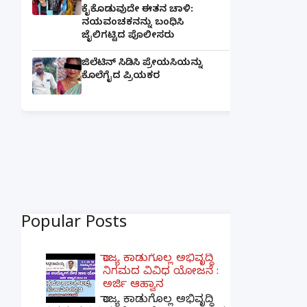
ಕೈಕೊಡುವುದೇ ಈತನ ಚಾಳಿ:
ನಯವಂಚಕನನ್ನು ಬಂಧಿಸಿ
ಜೈಲಿಗಟ್ಟಿದ ಪೊಲೀಸರು
ಜಿಲೆಟಿನ್ ಸಿಡಿಸಿ ಪ್ರೇಯಸಿಯನ್ನು
ಕೊಲೆಗೈದ ಪ್ರಿಯಕರ
Popular Posts
ರಾಜ್ಯ ಕಾಡುಗೊಲ್ಲ ಅಭಿವೃದ್ಧಿ
ನಿಗಮದ ವಿವಿಧ ಯೋಜನೆ :
ಅರ್ಜಿ ಆಹ್ವಾನ
ರಾಜ್ಯ ಕಾಡುಗೊಲ್ಲ ಅಭಿವೃದ್ಧಿ