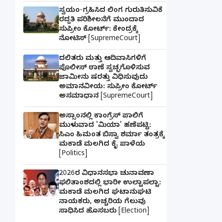
ಸ್ವಯಂ-ಗ್ರಹಿಸಿದ ಲಿಂಗ ಗುರುತಿಸುವಿಕೆ
ರದ್ದತಿ ಪರಿಶೀಲನೆಗೆ ಮುಂದಾದ
ಸುಪ್ರೀಂ ಕೋರ್ಟ್: ಕೇಂದ್ರಕ್ಕೆ
ನೋಟಿಸ್ [SupremeCourt]
ದಲಿತರು ಮತ್ತು ಆದಿವಾಸಿಗಳಿಗೆ
ಪೊಲೀಸ್ ಠಾಣೆ ಸ್ವಚ್ಛಗೊಳಿಸುವ
ಜಾಮೀನು ಷರತ್ತು ವಿಧಿಸುವುದು
ಅಮಾನವೀಯ: ಸುಪ್ರೀಂ ಕೋರ್ಟ್
ಅಸಮಾಧಾನ [SupremeCourt]
ಅಸ್ಸಾಂನಲ್ಲಿ ಕಾಂಗ್ರೆಸ್ ಪಾಲಿಗೆ
ಮುಳುವಾದ 'ಮಿಯಾ' ಹಣೆಪಟ್ಟಿ:
ಸಿಎಂ ಹಿಮಂತ ಬಿಸ್ವಾ ಶರ್ಮಾ ತಂತ್ರಕ್ಕೆ
ಮಕಾಡೆ ಮಲಗಿದ ಕೈ ಪಾಳೆಯ
[Politics]
2026ರ ವಿಧಾನಸಭಾ ಚುನಾವಣಾ
ಫಲಿತಾಂಶದಲ್ಲಿ ಭಾರೀ ಉಲ್ಟಾಪಲ್ಟಾ:
ಮಕಾಡೆ ಮಲಗಿದ ಘಟಾನುಘಟಿ
ನಾಯಕರು, ಅಚ್ಚರಿಯ ಗೆಲುವು
ಸಾಧಿಸಿದ ಹೊಸಬರು [Election]