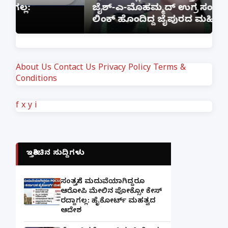
ಮೇಲಿನ ಪೋಕ್ಸೋ ಕೇಸ್ ರದ್ದಾಗಲ್ಲ:
ಜ
ಹೈಕೋರ್ಟ್ ಮಹತ್ವದ ಆದೇಶ
ಲ
About Us
Contact Us
Privacy Policy
Terms &
Conditions
f
x
y
i
ಇತ್ತೀಚಿನ ಸುದ್ದಿಗಳು
ಸಂತ್ರಸ್ತೆಗೆ ಮದುವೆಯಾಗಿದ್ದರೂ
ಆರೋಪಿ ಮೇಲಿನ ಪೋಕ್ಸೋ ಕೇಸ್
ರದ್ದಾಗಲ್ಲ: ಹೈಕೋರ್ಟ್ ಮಹತ್ವದ
ಆದೇಶ