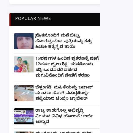
POPULAR NEWS
ಸ್ನೇಹಿತನೊಂದಿಗೆ ಮನೆ ಬಿಟ್ಟು
ಹೋಗುತ್ತೇನೆಂದ ಪುತ್ರಿಯನ್ನು ಕತ್ತು
ಹಿಚುಕಿ ಹತ್ಯೆಗೈದ ತಾಯಿ
16ವರ್ಷಗಳ ಹಿಂದಿನ ಪ್ರಕರಣಕ್ಕೆ ಪತಿಗೆ
12ವರ್ಷ ಜೈಲು ಶಿಕ್ಷೆ- ಮನನೊಂದು
ಪತ್ನಿ ಒಂದೂವರೆ ವರ್ಷದ
ಮಗುವಿನೊಂದಿಗೆ ನೇಣಿಗೆ ಶರಣು
ಬೆಳ್ತಂಗಡಿ: ಮಹಿಳೆಯನ್ನು ಬಚಾವ್
ಮಾಡಲು ಹೋಗಿ ನಡುರಸ್ತೆಯಲ್ಲೇ
ಪಲ್ಟಿಯಾದ ಟೆಂಪೊ ಟ್ರಾವೆಲರ್
ರಾಜ್ಯ ಕಾಡುಗೊಲ್ಲ ಅಭಿವೃದ್ಧಿ
ನಿಗಮದ ವಿವಿಧ ಯೋಜನೆ : ಅರ್ಜಿ
ಆಹ್ವಾನ