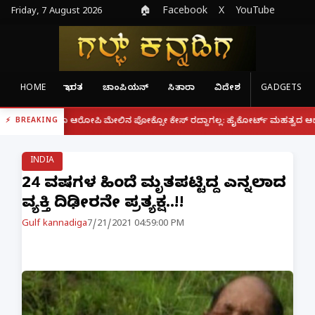
Friday, 7 August 2026
🏠
Facebook
X
YouTube
HOME
ಭಾರತ
ಚಾಂಪಿಯನ್
ಸಿತಾರಾ
ವಿದೇಶ
GADGETS
|
್ದರೂ ಆರೋಪಿ ಮೇಲಿನ ಪೋಕ್ಸೋ ಕೇಸ್ ರದ್ದಾಗಲ್ಲ: ಹೈಕೋರ್ಟ್ ಮಹತ್ವದ ಆದೇಶ
ಫೋನ್
BREAKING
INDIA
24 ವರ್ಷಗಳ ಹಿಂದೆ ಮೃತಪಟ್ಟಿದ್ದ ಎನ್ನಲಾದ
ವ್ಯಕ್ತಿ ದಿಢೀರನೇ ಪ್ರತ್ಯಕ್ಷ..!!
Gulf kannadiga
7/21/2021 04:59:00 PM