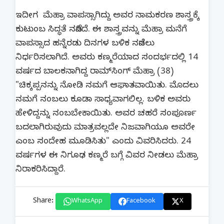
ಇದೀಗ ಮೆಹ್ರಾ ವಾಪಸ್ಸಾಗಿದ್ದು ಅವರ ನಾಮಕರಣ ಶಾಸ್ತ್ರಕ್ಕೆ
ಕುಟುಂಬ ಸಿದ್ಧತೆ ನಡೆಸಿದೆ. ಈ ಶಾಸ್ತ್ರವನ್ನು ಮೆಹ್ರಾ ಮನೆಗೆ
ವಾಪಸ್ಸಾದ ಹನ್ನೆರಡು ದಿನಗಳ ಬಳಿಕ ನಡೆಸಲು
ನಿರ್ಧರಿಸಲಾಗಿದೆ. ಅವರು ಕಣ್ಮರೆಯಾದ ಸಂದರ್ಭದಲ್ಲಿ 14
ವರ್ಷದ ಬಾಲಕನಾಗಿದ್ದ ರಾಮ್‍ಸಿಂಗ್ ಮೆಹ್ರಾ (38)
"ಚಿಕ್ಕಪ್ಪನನ್ನು ನೋಡಿ ನಮಗೆ ಆಘಾತವಾಯಿತು. ಮೊದಲು
ನಮಗೆ ನಂಬಲು ಕೂಡಾ ಸಾಧ್ಯವಾಗಲಿಲ್ಲ. ಬಳಿಕ ಅವರು
ಹೇಳಿದ್ದನ್ನು ನಂಬಬೇಕಾಯಿತು. ಅವರ ಚಹರೆ ಸಂಪೂರ್ಣ
ಬದಲಾಗಿರುವುದು ಮಾತ್ರವಲ್ಲದೇ ನಿಜವಾಗಿಯೂ ಅವರೇ
ಎಂಬ ಸಂದೇಹ ಮೂಡಿಸಿತು" ಎಂದು ವಿವರಿಸಿದರು. 24
ವರ್ಷಗಳ ಈ ನಿಗೂಢ ಕಣ್ಮರೆ ಬಗ್ಗೆ ವಿವರ ನೀಡಲು ಮೆಹ್ರಾ
ನಿರಾಕರಿಸಿದ್ದಾರೆ.
Share:
WhatsApp
Facebook
X