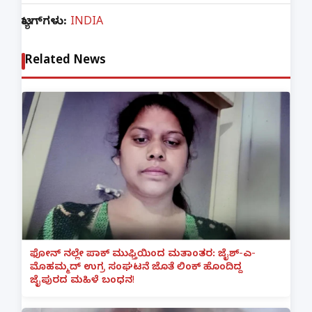
ಟ್ಯಾಗ್‌ಗಳು:
INDIA
Related News
ಫೋನ್ ನಲ್ಲೇ ಪಾಕ್ ಮುಫ್ತಿಯಿಂದ ಮತಾಂತರ: ಜೈಶ್-ಎ-
ಮೊಹಮ್ಮದ್ ಉಗ್ರ ಸಂಘಟನೆ ಜೊತೆ ಲಿಂಕ್ ಹೊಂದಿದ್ದ
ಜೈಪುರದ ಮಹಿಳೆ ಬಂಧನ!