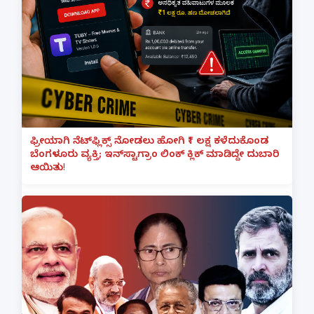
ಫ್ರೀಯಾಗಿ ನೆಟ್‌ಫ್ಲಿಕ್ಸ್ ನೋಡಲು ಹೋಗಿ ₹1 ಲಕ್ಷ ಕಳೆದುಕೊಂಡ
ಬೆಂಗಳೂರು ವ್ಯಕ್ತಿ; ಇನ್‌ಸ್ಟಾಗ್ರಾಂ ಲಿಂಕ್ ಕ್ಲಿಕ್ ಮಾಡಿದ್ದೇ ದುಬಾರಿ
ಆಯಿತು!