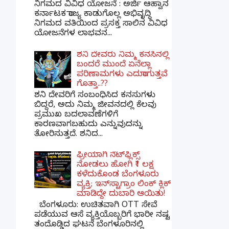
ನಿಗಮದ ವಿವಿಧ ಯೋಜನೆ : ಅರ್ಜಿ ಆಹ್ವಾನ
ಕರ್ನಾಟಕ ರಾಜ್ಯ ಕಾಡುಗೊಲ್ಲ ಅಭಿವೃದ್ಧಿ
ನಿಗಮದ ವತಿಯಿಂದ ಪ್ರಸಕ್ತ ಸಾಲಿನ ವಿವಿಧ
ಯೋಜನೆಗಳ ಲಾಭವನ...
ಶನಿ ದೇವರು ನಿಮ್ಮ ಕನಸಿನಲ್ಲಿ
ಬಂದರೆ ಮುಂದೆ ಏನೆಲ್ಲಾ
ಪರಿಣಾಮಗಳು ಎದುರಾಗುತ್ತವೆ
ಗೊತ್ತಾ..??
ಶನಿ ದೇವರಿಗೆ ಸಂಬಂಧಿಸಿದ ಕನಸುಗಳು
ಬಿದ್ದರೆ, ಅದು ನಿಮ್ಮ ಜೀವನದಲ್ಲಿ ಕೆಲವು
ಪ್ರಮುಖ ಬದಲಾವಣೆಗಳಿಗೆ
ಕಾರಣವಾಗಬಹುದು ಎನ್ನುವುದನ್ನು
ತೋರಿಸುತ್ತದೆ. ಶನಿದ...
ಫ್ರೀಯಾಗಿ ನೆಟ್‌ಫ್ಲಿಕ್ಸ್
ನೋಡಲು ಹೋಗಿ ₹1 ಲಕ್ಷ
ಕಳೆದುಕೊಂಡ ಬೆಂಗಳೂರು
ವ್ಯಕ್ತಿ; ಇನ್‌ಸ್ಟಾಗ್ರಾಂ ಲಿಂಕ್ ಕ್ಲಿಕ್
ಮಾಡಿದ್ದೇ ದುಬಾರಿ ಆಯಿತು!
ಬೆಂಗಳೂರು: ಉಚಿತವಾಗಿ OTT ಸೇವೆ
ಪಡೆಯುವ ಆಸೆ ವ್ಯಕ್ತಿಯೊಬ್ಬರಿಗೆ ಭಾರೀ ನಷ್ಟ
ತಂದೊಡ್ಡಿದ ಘಟನೆ ಬೆಂಗಳೂರಿನಲ್ಲಿ