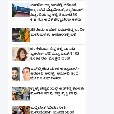
ಎಸ್‌ಬಿಐ ಬ್ಯಾಂಕ್‌ನಲ್ಲಿ‌ ದರೋಡೆ-
ಬ್ಯಾಂಕ್​ನ ಮ್ಯಾನೇಜರ್‌, ಕ್ಯಾಶಿಯರ್‌,
ಸಿಬ್ಬಂದಿಯನ್ನು ಕಟ್ಟಿ 8 ಕೋಟಿ 50
ಕೆ.ಜಿ.ಗೂ ಅಧಿಕ ಚಿನ್ನಾಭರಣ ಕಳವು
ಸೆ.25ರಂದು ಹಸೆಮಣೆ ಏರಬೇಕಿದ್ದ ಭಾವೀ
ಮದುಮಗಳು ಅಪಘಾತಕ್ಕೆ ಬಲಿ
ಬೆಂಗಳೂರು: ಚಿನ್ನ ಕಳ್ಳಸಾಗಾಟ
ಪ್ರಕರಣ- ನಟಿ ರನ್ಯಾ ರಾವ್‌ಗೆ 102
ಕೋಟಿ ರೂ. ಮೊತ್ತದ ದಂಡ
ಎಫ್‌ಬಿ ಸ್ನೇಹಿತೆ ಮೇಲೆ ಅತ್ಯಾಚಾರ -
ಆರೋಪಿ ಅರೆಸ್ಟ್, ಆರೋಪಿ ತಂದೆ
ಮೇಲೂ ಎಫ್ಐಆರ್
ಕ್ರಾಕ್ಸ್ ಚಪ್ಪಲಿಯಲ್ಲಿ ಅಡಗಿದ್ದ ಕೊಳಕು
ಮಂಡಲ ಹಾವು ಕಚ್ಚಿ ವ್ಯಕ್ತಿ ಸಾವು
ಬುದ್ಧಿವಂತ ಸಿನಿಮಾ ರೀತಿ
ಮದುವೆಯಾಗಿ ಯುವತಿಯರಿಗೆ