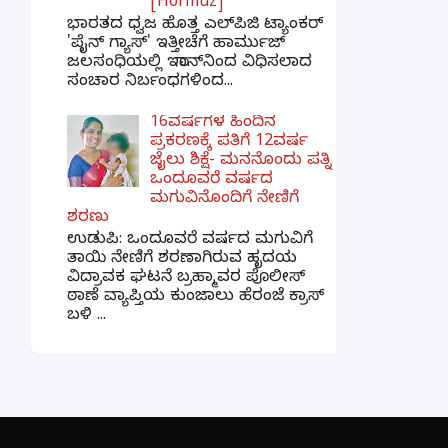
[Hormuz]
ಭಾರತದ ಧ್ವಜ ಹೊತ್ತ ಎಲ್‌ಪಿಜಿ ಟ್ಯಾಂಕರ್
'ಪೈನ್ ಗ್ಯಾಸ್' ಇತ್ತೀಚೆಗೆ ಹಾರ್ಮುಜ್
ಜಲಸಂಧಿಯಲ್ಲಿ ಇರಾನ್‌ನಿಂದ ವಿಧಿಸಲಾದ
ಸಂಚಾರ ನಿರ್ಬಂಧಗಳಿಂದ...
16ವರ್ಷಗಳ ಹಿಂದಿನ
ಪ್ರಕರಣಕ್ಕೆ ಪತಿಗೆ 12ವರ್ಷ
ಜೈಲು ಶಿಕ್ಷೆ- ಮನನೊಂದು ಪತ್ನಿ
ಒಂದೂವರೆ ವರ್ಷದ
ಮಗುವಿನೊಂದಿಗೆ ನೇಣಿಗೆ
ಶರಣು
ಉಡುಪಿ: ಒಂದೂವರೆ ವರ್ಷದ ಮಗುವಿಗೆ
ತಾಯಿ ನೇಣಿಗೆ ಶರಣಾಗಿರುವ ಹೃದಯ
ವಿದ್ರಾವಕ ಘಟನೆ ಬ್ರಹ್ಮಾವರ ಪೊಲೀಸ್
ಠಾಣೆ ವ್ಯಾಪ್ತಿಯ ಕುಂಜಾಲು ಹೆರಂಜೆ ಕ್ರಾಸ್
ಬಳಿ ...
×
📢 ನಮ್ಮ WhatsApp ಗ್ರೂಪ್‌ಗೆ ಸೇರಿ — ತಕ್ಷಣದ
ಬ್ರೇಕಿಂಗ್ ನ್ಯೂಸ್ ಪಡೆಯಿರಿ!