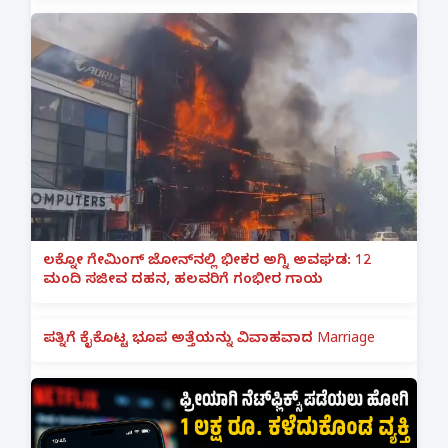
ಲಕ್ನೋ ಗೇಮಿಂಗ್ ಜೋನ್‌ನಲ್ಲಿ ಭೀಕರ ಅಗ್ನಿ ಅವಘಡ: 12
ಮಂದಿ ಸಜೀವ ದಹನ, ಹಲವರಿಗೆ ಗಂಭೀರ ಗಾಯ
ಪತ್ನಿಗೆ ಕೈಕೊಟ್ಟ ಭೂಪ ಅತ್ತೆಯನ್ನು ವಿವಾಹವಾದ Marriage