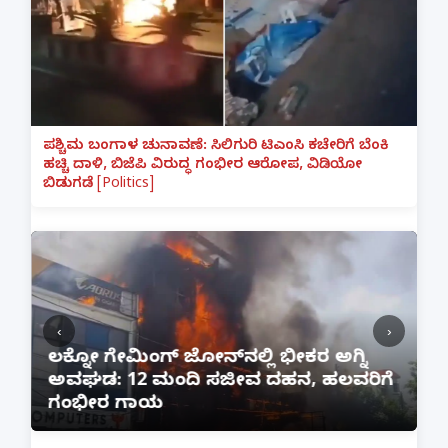
ಪಶ್ಚಿಮ ಬಂಗಾಳ ಚುನಾವಣೆ: ಸಿಲಿಗುರಿ ಟಿಎಂಸಿ ಕಚೇರಿಗೆ ಬೆಂಕಿ
ಹಚ್ಚಿ ದಾಳಿ, ಬಿಜೆಪಿ ವಿರುದ್ಧ ಗಂಭೀರ ಆರೋಪ, ವಿಡಿಯೋ
ಬಿಡುಗಡೆ [Politics]
‹
›
:
ಲಕ್ನೋ ಗೇಮಿಂಗ್ ಜೋನ್‌ನಲ್ಲಿ ಭೀಕರ ಅಗ್ನಿ
ಅವಘಡ: 12 ಮಂದಿ ಸಜೀವ ದಹನ, ಹಲವರಿಗೆ
ಪ
ಗಂಭೀರ ಗಾಯ
M