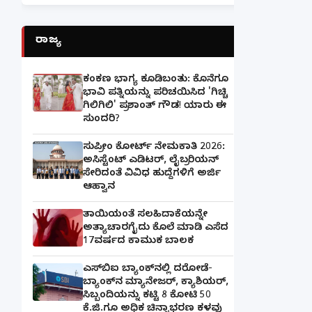
ರಾಜ್ಯ
ಕಂಕಣ ಭಾಗ್ಯ ಕೂಡಿಬಂತು: ಕೊನೆಗೂ
ಭಾವಿ ಪತ್ನಿಯನ್ನು ಪರಿಚಯಿಸಿದ 'ಗಿಚ್ಚಿ
ಗಿಲಿಗಿಲಿ' ಪ್ರಶಾಂತ್ ಗೌಡ! ಯಾರು ಈ
ಸುಂದರಿ?
ಸುಪ್ರೀಂ ಕೋರ್ಟ್ ನೇಮಕಾತಿ 2026:
ಅಸಿಸ್ಟೆಂಟ್ ಎಡಿಟರ್, ಲೈಬ್ರರಿಯನ್
ಸೇರಿದಂತೆ ವಿವಿಧ ಹುದ್ದೆಗಳಿಗೆ ಅರ್ಜಿ
ಆಹ್ವಾನ
ತಾಯಿಯಂತೆ ಸಲಹಿದಾಕೆಯನ್ನೇ
ಅತ್ಯಾಚಾರಗೈದು ಕೊಲೆ ಮಾಡಿ ಎಸೆದ
17ವರ್ಷದ ಕಾಮುಕ ಬಾಲಕ
ಎಸ್‌ಬಿಐ ಬ್ಯಾಂಕ್‌ನಲ್ಲಿ‌ ದರೋಡೆ-
ಬ್ಯಾಂಕ್​ನ ಮ್ಯಾನೇಜರ್‌, ಕ್ಯಾಶಿಯರ್‌,
ಸಿಬ್ಬಂದಿಯನ್ನು ಕಟ್ಟಿ 8 ಕೋಟಿ 50
ಕೆ.ಜಿ.ಗೂ ಅಧಿಕ ಚಿನ್ನಾಭರಣ ಕಳವು