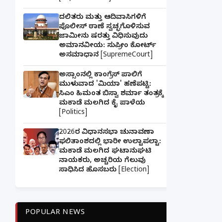
ದಲಿತರು ಮತ್ತು ಆದಿವಾಸಿಗಳಿಗೆ
ಪೊಲೀಸ್ ಠಾಣೆ ಸ್ವಚ್ಛಗೊಳಿಸುವ
ಜಾಮೀನು ಷರತ್ತು ವಿಧಿಸುವುದು
ಅಮಾನವೀಯ: ಸುಪ್ರೀಂ ಕೋರ್ಟ್
ಅಸಮಾಧಾನ [SupremeCourt]
ಅಸ್ಸಾಂನಲ್ಲಿ ಕಾಂಗ್ರೆಸ್ ಪಾಲಿಗೆ
ಮುಳುವಾದ 'ಮಿಯಾ' ಹಣೆಪಟ್ಟಿ:
ಸಿಎಂ ಹಿಮಂತ ಬಿಸ್ವಾ ಶರ್ಮಾ ತಂತ್ರಕ್ಕೆ
ಮಕಾಡೆ ಮಲಗಿದ ಕೈ ಪಾಳೆಯ
[Politics]
2026ರ ವಿಧಾನಸಭಾ ಚುನಾವಣಾ
ಫಲಿತಾಂಶದಲ್ಲಿ ಭಾರೀ ಉಲ್ಟಾಪಲ್ಟಾ:
ಮಕಾಡೆ ಮಲಗಿದ ಘಟಾನುಘಟಿ
ನಾಯಕರು, ಅಚ್ಚರಿಯ ಗೆಲುವು
ಸಾಧಿಸಿದ ಹೊಸಬರು [Election]
POPULAR NEWS