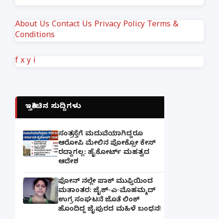
About Us
Contact Us
Privacy Policy
Terms &
Conditions
f
x
y
i
ಇತ್ತೀಚಿನ ಸುದ್ದಿಗಳು
ಸಂತ್ರಸ್ತೆಗೆ ಮದುವೆಯಾಗಿದ್ದರೂ
ಆರೋಪಿ ಮೇಲಿನ ಪೋಕ್ಸೋ ಕೇಸ್
ರದ್ದಾಗಲ್ಲ: ಹೈಕೋರ್ಟ್ ಮಹತ್ವದ
ಆದೇಶ
ಫೋನ್ ನಲ್ಲೇ ಪಾಕ್ ಮುಫ್ತಿಯಿಂದ
ಮತಾಂತರ: ಜೈಶ್-ಎ-ಮೊಹಮ್ಮದ್
ಉಗ್ರ ಸಂಘಟನೆ ಜೊತೆ ಲಿಂಕ್
ಹೊಂದಿದ್ದ ಜೈಪುರದ ಮಹಿಳೆ ಬಂಧನ!