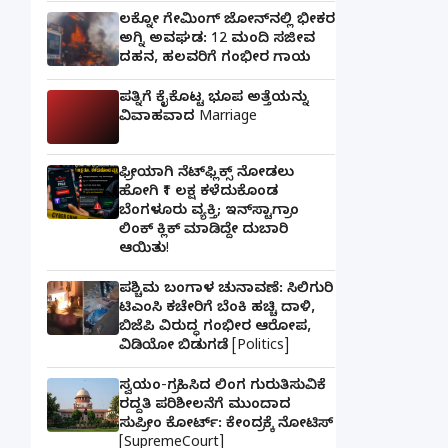
ಲಕ್ನೋ ಗೇಮಿಂಗ್ ಜೋನ್‌ನಲ್ಲಿ ಭೀಕರ
ಅಗ್ನಿ ಅವಘಡ: 12 ಮಂದಿ ಸಜೀವ
ದಹನ, ಹಲವರಿಗೆ ಗಂಭೀರ ಗಾಯ
ಪತ್ನಿಗೆ ಕೈಕೊಟ್ಟ ಭೂಪ ಅತ್ತೆಯನ್ನು
ವಿವಾಹವಾದ Marriage
ಫ್ರೀಯಾಗಿ ನೆಟ್‌ಫ್ಲಿಕ್ಸ್ ನೋಡಲು
ಹೋಗಿ ₹1 ಲಕ್ಷ ಕಳೆದುಕೊಂಡ
ಬೆಂಗಳೂರು ವ್ಯಕ್ತಿ; ಇನ್‌ಸ್ಟಾಗ್ರಾಂ
ಲಿಂಕ್ ಕ್ಲಿಕ್ ಮಾಡಿದ್ದೇ ದುಬಾರಿ
ಆಯಿತು!
ಪಶ್ಚಿಮ ಬಂಗಾಳ ಚುನಾವಣೆ: ಸಿಲಿಗುರಿ
ಟಿಎಂಸಿ ಕಚೇರಿಗೆ ಬೆಂಕಿ ಹಚ್ಚಿ ದಾಳಿ,
ಬಿಜೆಪಿ ವಿರುದ್ಧ ಗಂಭೀರ ಆರೋಪ,
ವಿಡಿಯೋ ಬಿಡುಗಡೆ [Politics]
ಸ್ವಯಂ-ಗ್ರಹಿಸಿದ ಲಿಂಗ ಗುರುತಿಸುವಿಕೆ
ರದ್ದತಿ ಪರಿಶೀಲನೆಗೆ ಮುಂದಾದ
ಸುಪ್ರೀಂ ಕೋರ್ಟ್: ಕೇಂದ್ರಕ್ಕೆ ನೋಟಿಸ್
[SupremeCourt]