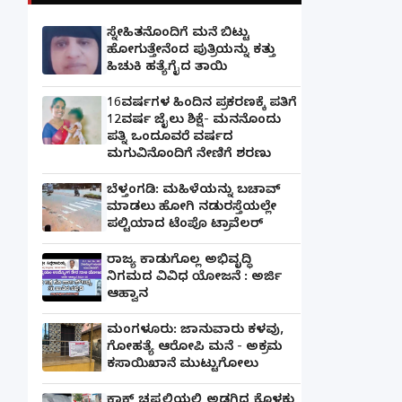
ಸ್ನೇಹಿತನೊಂದಿಗೆ ಮನೆ ಬಿಟ್ಟು
ಹೋಗುತ್ತೇನೆಂದ ಪುತ್ರಿಯನ್ನು ಕತ್ತು
ಹಿಚುಕಿ ಹತ್ಯೆಗೈದ ತಾಯಿ
16ವರ್ಷಗಳ ಹಿಂದಿನ ಪ್ರಕರಣಕ್ಕೆ ಪತಿಗೆ
12ವರ್ಷ ಜೈಲು ಶಿಕ್ಷೆ- ಮನನೊಂದು
ಪತ್ನಿ ಒಂದೂವರೆ ವರ್ಷದ
ಮಗುವಿನೊಂದಿಗೆ ನೇಣಿಗೆ ಶರಣು
ಬೆಳ್ತಂಗಡಿ: ಮಹಿಳೆಯನ್ನು ಬಚಾವ್
ಮಾಡಲು ಹೋಗಿ ನಡುರಸ್ತೆಯಲ್ಲೇ
ಪಲ್ಟಿಯಾದ ಟೆಂಪೊ ಟ್ರಾವೆಲರ್
ರಾಜ್ಯ ಕಾಡುಗೊಲ್ಲ ಅಭಿವೃದ್ಧಿ
ನಿಗಮದ ವಿವಿಧ ಯೋಜನೆ : ಅರ್ಜಿ
ಆಹ್ವಾನ
ಮಂಗಳೂರು: ಜಾನುವಾರು ಕಳವು,
ಗೋಹತ್ಯೆ ಆರೋಪಿ ಮನೆ - ಅಕ್ರಮ
ಕಸಾಯಿಖಾನೆ ಮುಟ್ಟುಗೋಲು
ಕ್ರಾಕ್ಸ್ ಚಪ್ಪಲಿಯಲ್ಲಿ ಅಡಗಿದ್ದ ಕೊಳಕು