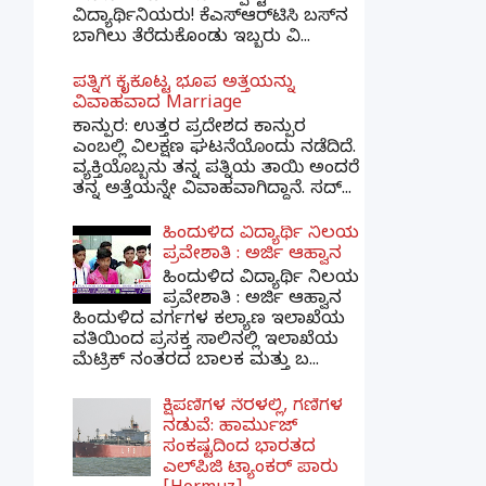
ವಿದ್ಯಾರ್ಥಿನಿಯರು! ಕೆಎಸ್‌ಆರ್‌ಟಿಸಿ ಬಸ್‌ನ
ಬಾಗಿಲು ತೆರೆದುಕೊಂಡು ಇಬ್ಬರು ವಿ...
ಪತ್ನಿಗೆ ಕೈಕೊಟ್ಟ ಭೂಪ ಅತ್ತೆಯನ್ನು
ವಿವಾಹವಾದ Marriage
ಕಾನ್ಪುರ: ಉತ್ತರ ಪ್ರದೇಶದ ಕಾನ್ಪುರ
ಎಂಬಲ್ಲಿ ವಿಲಕ್ಷಣ ಘಟನೆಯೊಂದು ನಡೆದಿದೆ.
ವ್ಯಕ್ತಿಯೊಬ್ಬನು ತನ್ನ ಪತ್ನಿಯ ತಾಯಿ ಅಂದರೆ
ತನ್ನ ಅತ್ತೆಯನ್ನೇ ವಿವಾಹವಾಗಿದ್ದಾನೆ. ಸದ್...
ಹಿಂದುಳಿದ ವಿದ್ಯಾರ್ಥಿ ನಿಲಯ
ಪ್ರವೇಶಾತಿ : ಅರ್ಜಿ ಆಹ್ವಾನ
ಹಿಂದುಳಿದ ವಿದ್ಯಾರ್ಥಿ ನಿಲಯ
ಪ್ರವೇಶಾತಿ : ಅರ್ಜಿ ಆಹ್ವಾನ
ಹಿಂದುಳಿದ ವರ್ಗಗಳ ಕಲ್ಯಾಣ ಇಲಾಖೆಯ
ವತಿಯಿಂದ ಪ್ರಸಕ್ತ ಸಾಲಿನಲ್ಲಿ ಇಲಾಖೆಯ
ಮೆಟ್ರಿಕ್ ನಂತರದ ಬಾಲಕ ಮತ್ತು ಬ...
ಕ್ಷಿಪಣಿಗಳ ನೆರಳಲ್ಲಿ, ಗಣಿಗಳ
ನಡುವೆ: ಹಾರ್ಮುಜ್
ಸಂಕಷ್ಟದಿಂದ ಭಾರತದ
ಎಲ್‌ಪಿಜಿ ಟ್ಯಾಂಕರ್ ಪಾರು