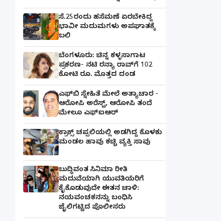
ಸೆ.25ರಂದು ಹಸೆಮಣೆ ಏರಬೇಕಿದ್ದ
ಭಾವೀ ಮದುಮಗಳು ಅಪಘಾತಕ್ಕೆ
ಬಲಿ
ಬೆಂಗಳೂರು: ಚಿನ್ನ ಕಳ್ಳಸಾಗಾಟ
ಪ್ರಕರಣ- ನಟಿ ರನ್ಯಾ ರಾವ್‌ಗೆ 102
ಕೋಟಿ ರೂ. ಮೊತ್ತದ ದಂಡ
ಎಫ್‌ಬಿ ಸ್ನೇಹಿತೆ ಮೇಲೆ ಅತ್ಯಾಚಾರ -
ಆರೋಪಿ ಅರೆಸ್ಟ್, ಆರೋಪಿ ತಂದೆ
ಮೇಲೂ ಎಫ್ಐಆರ್
ಕ್ರಾಕ್ಸ್ ಚಪ್ಪಲಿಯಲ್ಲಿ ಅಡಗಿದ್ದ ಕೊಳಕು
ಮಂಡಲ ಹಾವು ಕಚ್ಚಿ ವ್ಯಕ್ತಿ ಸಾವು
ಬುದ್ಧಿವಂತ ಸಿನಿಮಾ ರೀತಿ
ಮದುವೆಯಾಗಿ ಯುವತಿಯರಿಗೆ
ಕೈಕೊಡುವುದೇ ಈತನ ಚಾಳಿ:
ನಯವಂಚಕನನ್ನು ಬಂಧಿಸಿ
ಜೈಲಿಗಟ್ಟಿದ ಪೊಲೀಸರು