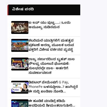
ವಿಶೇಷ ವರದಿ
ಐ ಲವ್ ಯು ಪುಟ್ಟ.....: ಒಂದು
ಅಮೂಲ್ಯ ನುಡಿನಮನ
ಶಬರಿಮಲೆ ಯಾತ್ರಿಗಳಿಗೆ ಮಹತ್ವದ
ಪ್ರಕಟಣೆ ಅರಣ್ಯ ಮೂಲಕ ಬರುವ
ಭಕ್ತರಿಗೆ ವಿಶೇಷ ದರ್ಶನದ ವ್ಯವಸ್ಥೆ
ರಾಜ್ಯ ಸರ್ಕಾರದಿಂದ ಬೃಹತ್ ಸಾಲ
ಸೌಲಭ್ಯ ಯೋಜನೆ ಘೋಷಣೆ:
ಸುಲಭದಲ್ಲೇ ಸಾಲ- ಅರ್ಹರಿಗೆ
ಸುವರ್ಣಾವಕಾಶ
ಡಿಜಿಟಲ್ ಪೇಮೆಂಟಿಗೆ G Pay,
PhonePe ಬಳಸುತ್ತೀರಾ..? ಹಾಗಿದ್ದರೆ
ಈ ಸುದ್ದಿ ಖಂಡಿತಾ ನೋಡಿ...
ಈ ಹೂಡಿಕೆ ಮಾಡಿದ್ರೆ ಕಡಿಮೆ
ಅವಧಿಯಲ್ಲಿ ಶ್ರೀಮಂತರಾಗುತ್ತೀರಿ...