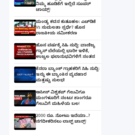
ನಿಮ್ಮ ಹೂಡಿಕೆಗೆ ಇಲ್ಲಿದೆ ಸೂಪರ್
ಚಾಯ್ಸ್‌!
ಮಂಡ್ಯ ಕದನ ಕುತೂಹಲ: ಎಚ್‌ಡಿಕೆ
Vs ಸುಮಲತಾ ಸ್ಪರ್ಧೆ? ಹೊಸ
ರಾಜಕೀಯ ಸಮೀಕರಣ
ಹೊಸ ವರ್ಷಕ್ಕೆ ಸಿಹಿ ಸುದ್ದಿ: ವಾಣಿಜ್ಯ
ಗ್ಯಾಸ್‌ ಬೆಲೆಯಲ್ಲಿ ಭಾರೀ ಇಳಿಕೆ,
ಉಜ್ವಲ ಫಲಾನುಭವಿಗಳಿಗೆ ಸಂತಸ
ಕೆನರಾ ಬ್ಯಾಂಕ್‌ ಗ್ರಾಹಕರಿಗೆ ಸಿಹಿ ಸುದ್ದಿ:
ಇನ್ನು ಈ ಬ್ಯಾಂಕಿನ ವ್ಯವಹಾರ
ಮತ್ತಷ್ಟು ಸುಲಭ!
ಆಸೀಸ್ ವಿಶ್ವಕಪ್ ಗೆಲುವಿಗೂ
ಮಂಗಳೂರಿಗೆ ನಂಟು! ಕಾಂಗರೂ
ಗೆಲುವಿಗೆ ಮಹಿಳೆಯ ಬಲ!
2000 ರೂ. ನೋಟು ಇದೆಯಾ..?
ನಗದೀಕರಿಸಲು ಲಾಸ್ಟ್‌ ಚಾನ್ಸ್‌!