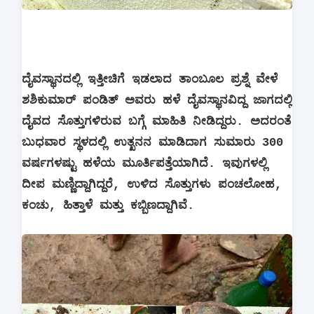
ದೈವಸ್ಥಾನದಲ್ಲಿ ಇತ್ತೀಚಿಗೆ ಇಡಲಾದ ತಾಂಬೂಲ ಪ್ರಶ್ನೆ ವೇಳೆ
ಶಶಿಕುಮಾರ್ ಪಂಡಿತ್ ಅವರು ಹಳೆ ದೈವಸ್ಥಾನವಿದ್ದ ಜಾಗದಲ್ಲಿ
ದೈವದ ಸೊತ್ತುಗಳಿರುವ ಬಗ್ಗೆ ಮಾಹಿತಿ ನೀಡಿದ್ದರು. ಅದರಂತೆ
ಬುಧವಾರ ಸ್ಥಳದಲ್ಲಿ ಉತ್ಖನನ ಮಾಡಿದಾಗ ಸುಮಾರು 300
ವರ್ಷಗಳಷ್ಟು ಹಳೆಯ ಮೂರ್ತಿಪತ್ತೆಯಾಗಿದೆ. ಇವುಗಳಲ್ಲಿ
ದೀಪ ಮಣ್ಣಿದ್ದಾಗಿದ್ದರೆ, ಉಳಿದ ಸೊತ್ತುಗಳು ಪಂಚಲೋಹ,
ಕಂಚು, ಹಿತ್ತಾಳೆ ಮತ್ತು ಕಬ್ಬಿಣದ್ದಾಗಿವೆ.