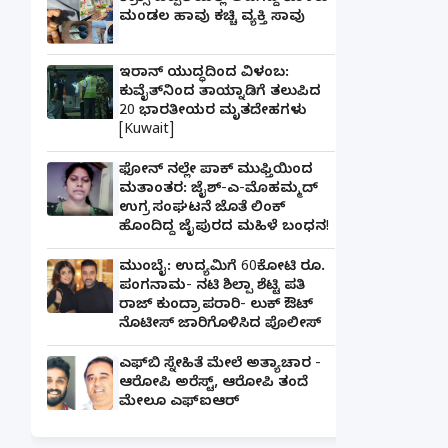
ಮಂಡಲ ಹಾವು ಕಚ್ಚಿ ವ್ಯಕ್ತಿ ಸಾವು
ಇರಾನ್ ಯುದ್ಧದಿಂದ ವಿಳಂಬ:
ಕುವೈತ್‌ನಿಂದ ತಾಯ್ನಾಡಿಗೆ ತಲುಪಿದ
20 ಭಾರತೀಯರ ಮೃತದೇಹಗಳು
[Kuwait]
ಫೋನ್ ನಲ್ಲೇ ಪಾಕ್ ಮುಫ್ತಿಯಿಂದ
ಮತಾಂತರ: ಜೈಶ್-ಎ-ಮೊಹಮ್ಮದ್
ಉಗ್ರ ಸಂಘಟನೆ ಜೊತೆ ಲಿಂಕ್
ಹೊಂದಿದ್ದ ಜೈಪುರದ ಮಹಿಳೆ ಬಂಧನ!
ಮುಂಬೈ: ಉದ್ಯಮಿಗೆ 60ಕೋಟಿ ರೂ.
ಪಂಗನಾಮ- ನಟಿ ಶಿಲ್ಪಾ ಶೆಟ್ಟಿ ಪತಿ
ರಾಜ್ ಕುಂದ್ರಾ ಪರಾರಿ- ಲುಕ್ ಔಟ್
ನೊಟೀಸ್ ಜಾರಿಗೊಳಿಸಿದ ಪೊಲೀಸ್
ಎಫ್‌ಬಿ ಸ್ನೇಹಿತೆ ಮೇಲೆ ಅತ್ಯಾಚಾರ -
ಆರೋಪಿ ಅರೆಸ್ಟ್, ಆರೋಪಿ ತಂದೆ
ಮೇಲೂ ಎಫ್ಐಆರ್