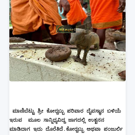
ಮಾಣಿಬೆಟ್ಟು ಶ್ರೀ ಕೋರ‌್ದಬ್ಬು ಪರಿವಾರ ದೈವಸ್ಥಾನ ಬಳಿಯೆ
ಇರುವ ಮೂಲ ಸಾನ್ನಿಧ್ಯವಿದ್ದ ಜಾಗದಲ್ಲಿ ಉತ್ಖನನ
ಮಾಡಿದಾಗ ಇದು ದೊರೆತಿದೆ.ಕೋರ‌್ದಬ್ಬು ಅಥವಾ ಪಂಜುರ್ಲಿ