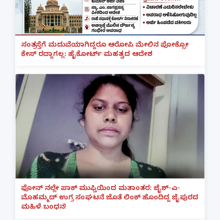
ಸಂತ್ರಸ್ತೆಗೆ ಮದುವೆಯಾಗಿದ್ದರೂ ಆರೋಪಿ ಮೇಲಿನ ಪೋಕ್ಸೋ
ಕೇಸ್ ರದ್ದಾಗಲ್ಲ: ಹೈಕೋರ್ಟ್ ಮಹತ್ವದ ಆದೇಶ
ಫೋನ್ ನಲ್ಲೇ ಪಾಕ್ ಮುಫ್ತಿಯಿಂದ ಮತಾಂತರ: ಜೈಶ್-ಎ-
ಮೊಹಮ್ಮದ್ ಉಗ್ರ ಸಂಘಟನೆ ಜೊತೆ ಲಿಂಕ್ ಹೊಂದಿದ್ದ ಜೈಪುರದ
ಮಹಿಳೆ ಬಂಧನ!