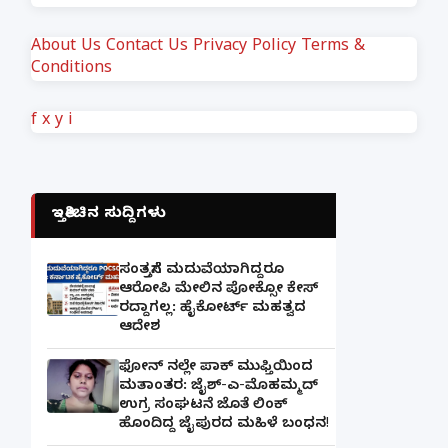
About Us
Contact Us
Privacy Policy
Terms &
Conditions
f
x
y
i
ಇತ್ತೀಚಿನ ಸುದ್ದಿಗಳು
ಸಂತ್ರಸ್ತೆಗೆ ಮದುವೆಯಾಗಿದ್ದರೂ
ಆರೋಪಿ ಮೇಲಿನ ಪೋಕ್ಸೋ ಕೇಸ್
ರದ್ದಾಗಲ್ಲ: ಹೈಕೋರ್ಟ್ ಮಹತ್ವದ
ಆದೇಶ
ಫೋನ್ ನಲ್ಲೇ ಪಾಕ್ ಮುಫ್ತಿಯಿಂದ
ಮತಾಂತರ: ಜೈಶ್-ಎ-ಮೊಹಮ್ಮದ್
ಉಗ್ರ ಸಂಘಟನೆ ಜೊತೆ ಲಿಂಕ್
ಹೊಂದಿದ್ದ ಜೈಪುರದ ಮಹಿಳೆ ಬಂಧನ!