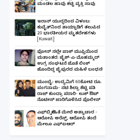
ಮಂಡಲ ಹಾವು ಕಚ್ಚಿ ವ್ಯಕ್ತಿ ಸಾವು
ಇರಾನ್ ಯುದ್ಧದಿಂದ ವಿಳಂಬ:
ಕುವೈತ್‌ನಿಂದ ತಾಯ್ನಾಡಿಗೆ ತಲುಪಿದ
20 ಭಾರತೀಯರ ಮೃತದೇಹಗಳು
[Kuwait]
ಫೋನ್ ನಲ್ಲೇ ಪಾಕ್ ಮುಫ್ತಿಯಿಂದ
ಮತಾಂತರ: ಜೈಶ್-ಎ-ಮೊಹಮ್ಮದ್
ಉಗ್ರ ಸಂಘಟನೆ ಜೊತೆ ಲಿಂಕ್
ಹೊಂದಿದ್ದ ಜೈಪುರದ ಮಹಿಳೆ ಬಂಧನ!
ಮುಂಬೈ: ಉದ್ಯಮಿಗೆ 60ಕೋಟಿ ರೂ.
ಪಂಗನಾಮ- ನಟಿ ಶಿಲ್ಪಾ ಶೆಟ್ಟಿ ಪತಿ
ರಾಜ್ ಕುಂದ್ರಾ ಪರಾರಿ- ಲುಕ್ ಔಟ್
ನೊಟೀಸ್ ಜಾರಿಗೊಳಿಸಿದ ಪೊಲೀಸ್
ಎಫ್‌ಬಿ ಸ್ನೇಹಿತೆ ಮೇಲೆ ಅತ್ಯಾಚಾರ -
ಆರೋಪಿ ಅರೆಸ್ಟ್, ಆರೋಪಿ ತಂದೆ
ಮೇಲೂ ಎಫ್ಐಆರ್