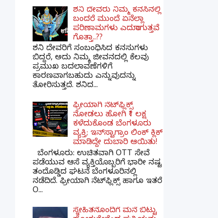
ಶನಿ ದೇವರು ನಿಮ್ಮ ಕನಸಿನಲ್ಲಿ
ಬಂದರೆ ಮುಂದೆ ಏನೆಲ್ಲಾ
ಪರಿಣಾಮಗಳು ಎದುರಾಗುತ್ತವೆ
ಗೊತ್ತಾ..??
ಶನಿ ದೇವರಿಗೆ ಸಂಬಂಧಿಸಿದ ಕನಸುಗಳು
ಬಿದ್ದರೆ, ಅದು ನಿಮ್ಮ ಜೀವನದಲ್ಲಿ ಕೆಲವು
ಪ್ರಮುಖ ಬದಲಾವಣೆಗಳಿಗೆ
ಕಾರಣವಾಗಬಹುದು ಎನ್ನುವುದನ್ನು
ತೋರಿಸುತ್ತದೆ. ಶನಿದ...
ಫ್ರೀಯಾಗಿ ನೆಟ್‌ಫ್ಲಿಕ್ಸ್
ನೋಡಲು ಹೋಗಿ ₹1 ಲಕ್ಷ
ಕಳೆದುಕೊಂಡ ಬೆಂಗಳೂರು
ವ್ಯಕ್ತಿ; ಇನ್‌ಸ್ಟಾಗ್ರಾಂ ಲಿಂಕ್ ಕ್ಲಿಕ್
ಮಾಡಿದ್ದೇ ದುಬಾರಿ ಆಯಿತು!
ಬೆಂಗಳೂರು: ಉಚಿತವಾಗಿ OTT ಸೇವೆ
ಪಡೆಯುವ ಆಸೆ ವ್ಯಕ್ತಿಯೊಬ್ಬರಿಗೆ ಭಾರೀ ನಷ್ಟ
ತಂದೊಡ್ಡಿದ ಘಟನೆ ಬೆಂಗಳೂರಿನಲ್ಲಿ
ನಡೆದಿದೆ. ಫ್ರೀಯಾಗಿ ನೆಟ್‌ಫ್ಲಿಕ್ಸ್ ಹಾಗೂ ಇತರೆ
O...
ಸ್ನೇಹಿತನೊಂದಿಗೆ ಮನೆ ಬಿಟ್ಟು