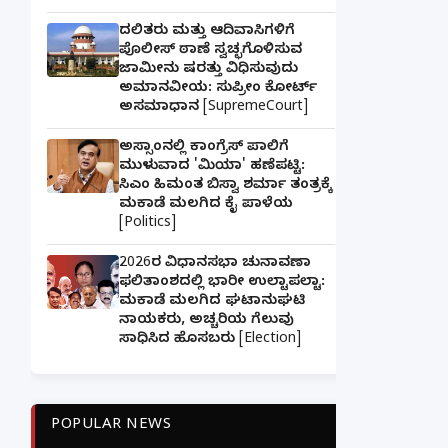
ದಲಿತರು ಮತ್ತು ಆದಿವಾಸಿಗಳಿಗೆ
ಪೊಲೀಸ್ ಠಾಣೆ ಸ್ವಚ್ಛಗೊಳಿಸುವ
ಜಾಮೀನು ಷರತ್ತು ವಿಧಿಸುವುದು
ಅಮಾನವೀಯ: ಸುಪ್ರೀಂ ಕೋರ್ಟ್
ಅಸಮಾಧಾನ [SupremeCourt]
ಅಸ್ಸಾಂನಲ್ಲಿ ಕಾಂಗ್ರೆಸ್ ಪಾಲಿಗೆ
ಮುಳುವಾದ 'ಮಿಯಾ' ಹಣೆಪಟ್ಟಿ:
ಸಿಎಂ ಹಿಮಂತ ಬಿಸ್ವಾ ಶರ್ಮಾ ತಂತ್ರಕ್ಕೆ
ಮಕಾಡೆ ಮಲಗಿದ ಕೈ ಪಾಳೆಯ
[Politics]
2026ರ ವಿಧಾನಸಭಾ ಚುನಾವಣಾ
ಫಲಿತಾಂಶದಲ್ಲಿ ಭಾರೀ ಉಲ್ಟಾಪಲ್ಟಾ:
ಮಕಾಡೆ ಮಲಗಿದ ಘಟಾನುಘಟಿ
ನಾಯಕರು, ಅಚ್ಚರಿಯ ಗೆಲುವು
ಸಾಧಿಸಿದ ಹೊಸಬರು [Election]
POPULAR NEWS