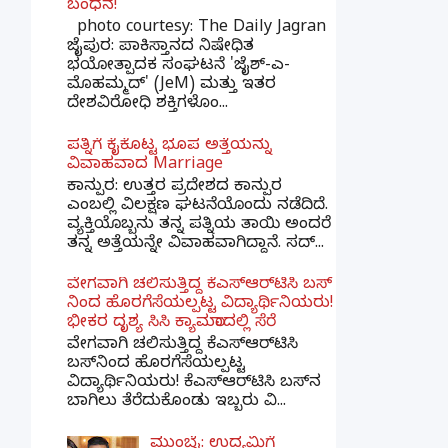
ಬಂಧನ!
photo courtesy: The Daily Jagran
ಜೈಪುರ: ಪಾಕಿಸ್ತಾನದ ನಿಷೇಧಿತ
ಭಯೋತ್ಪಾದಕ ಸಂಘಟನೆ 'ಜೈಶ್-ಎ-
ಮೊಹಮ್ಮದ್' (JeM) ಮತ್ತು ಇತರ
ದೇಶವಿರೋಧಿ ಶಕ್ತಿಗಳೊಂ...
ಪತ್ನಿಗೆ ಕೈಕೊಟ್ಟ ಭೂಪ ಅತ್ತೆಯನ್ನು
ವಿವಾಹವಾದ Marriage
ಕಾನ್ಪುರ: ಉತ್ತರ ಪ್ರದೇಶದ ಕಾನ್ಪುರ
ಎಂಬಲ್ಲಿ ವಿಲಕ್ಷಣ ಘಟನೆಯೊಂದು ನಡೆದಿದೆ.
ವ್ಯಕ್ತಿಯೊಬ್ಬನು ತನ್ನ ಪತ್ನಿಯ ತಾಯಿ ಅಂದರೆ
ತನ್ನ ಅತ್ತೆಯನ್ನೇ ವಿವಾಹವಾಗಿದ್ದಾನೆ. ಸದ್...
ವೇಗವಾಗಿ ಚಲಿಸುತ್ತಿದ್ದ ಕೆಎಸ್​ಆರ್​ಟಿಸಿ ಬಸ್​
ನಿಂದ ಹೊರಗೆಸೆಯಲ್ಪಟ್ಟ ವಿದ್ಯಾರ್ಥಿನಿಯರು!
ಭೀಕರ ದೃಶ್ಯ ಸಿಸಿ ಕ್ಯಾಮರಾದಲ್ಲಿ ಸೆರೆ
ವೇಗವಾಗಿ ಚಲಿಸುತ್ತಿದ್ದ ಕೆಎಸ್‌ಆರ್‌ಟಿಸಿ
ಬಸ್‌ನಿಂದ ಹೊರಗೆಸೆಯಲ್ಪಟ್ಟ
ವಿದ್ಯಾರ್ಥಿನಿಯರು! ಕೆಎಸ್‌ಆರ್‌ಟಿಸಿ ಬಸ್‌ನ
ಬಾಗಿಲು ತೆರೆದುಕೊಂಡು ಇಬ್ಬರು ವಿ...
ಮುಂಬೈ: ಉದ್ಯಮಿಗೆ