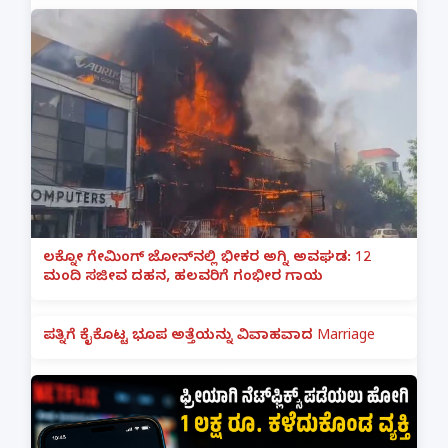
ಲಕ್ನೋ ಗೇಮಿಂಗ್ ಜೋನ್‌ನಲ್ಲಿ ಭೀಕರ ಅಗ್ನಿ ಅವಘಡ: 12
ಮಂದಿ ಸಜೀವ ದಹನ, ಹಲವರಿಗೆ ಗಂಭೀರ ಗಾಯ
ಪತ್ನಿಗೆ ಕೈಕೊಟ್ಟ ಭೂಪ ಅತ್ತೆಯನ್ನು ವಿವಾಹವಾದ Marriage