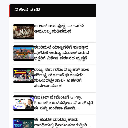
ವಿಶೇಷ ವರದಿ
ಐ ಲವ್ ಯು ಪುಟ್ಟ.....: ಒಂದು
ಅಮೂಲ್ಯ ನುಡಿನಮನ
ಶಬರಿಮಲೆ ಯಾತ್ರಿಗಳಿಗೆ ಮಹತ್ವದ
ಪ್ರಕಟಣೆ ಅರಣ್ಯ ಮೂಲಕ ಬರುವ
ಭಕ್ತರಿಗೆ ವಿಶೇಷ ದರ್ಶನದ ವ್ಯವಸ್ಥೆ
ರಾಜ್ಯ ಸರ್ಕಾರದಿಂದ ಬೃಹತ್ ಸಾಲ
ಸೌಲಭ್ಯ ಯೋಜನೆ ಘೋಷಣೆ:
ಸುಲಭದಲ್ಲೇ ಸಾಲ- ಅರ್ಹರಿಗೆ
ಸುವರ್ಣಾವಕಾಶ
ಡಿಜಿಟಲ್ ಪೇಮೆಂಟಿಗೆ G Pay,
PhonePe ಬಳಸುತ್ತೀರಾ..? ಹಾಗಿದ್ದರೆ
ಈ ಸುದ್ದಿ ಖಂಡಿತಾ ನೋಡಿ...
ಈ ಹೂಡಿಕೆ ಮಾಡಿದ್ರೆ ಕಡಿಮೆ
ಅವಧಿಯಲ್ಲಿ ಶ್ರೀಮಂತರಾಗುತ್ತೀರಿ...