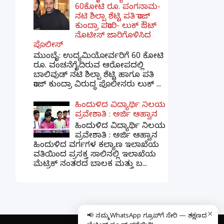
60ಕೋಟಿ ರೂ. ಪಂಗನಾಮ-
ನಟಿ ಶಿಲ್ಪಾ ಶೆಟ್ಟಿ ಪತಿ ರಾಜ್
ಕುಂದ್ರಾ ಪರಾರಿ- ಲುಕ್ ಔಟ್
ನೊಟೀಸ್ ಜಾರಿಗೊಳಿಸಿದ
ಪೊಲೀಸ್
ಮುಂಬೈ: ಉದ್ಯಮಿಯೋರ್ವರಿಗೆ 60 ಕೋಟಿ
ರೂ. ವಂಚನೆಗೈದಿರುವ ಆರೋಪದಲ್ಲಿ
ಬಾಲಿವುಡ್ ನಟಿ ಶಿಲ್ಪಾ ಶೆಟ್ಟಿ ಹಾಗೂ ಪತಿ
ರಾಜ್ ಕುಂದ್ರಾ ವಿರುದ್ಧ ಪೊಲೀಸರು ಲುಕ್ ...
ಹಿಂದುಳಿದ ವಿದ್ಯಾರ್ಥಿ ನಿಲಯ
ಪ್ರವೇಶಾತಿ : ಅರ್ಜಿ ಆಹ್ವಾನ
ಹಿಂದುಳಿದ ವಿದ್ಯಾರ್ಥಿ ನಿಲಯ
ಪ್ರವೇಶಾತಿ : ಅರ್ಜಿ ಆಹ್ವಾನ
ಹಿಂದುಳಿದ ವರ್ಗಗಳ ಕಲ್ಯಾಣ ಇಲಾಖೆಯ
ವತಿಯಿಂದ ಪ್ರಸಕ್ತ ಸಾಲಿನಲ್ಲಿ ಇಲಾಖೆಯ
ಮೆಟ್ರಿಕ್ ನಂತರದ ಬಾಲಕ ಮತ್ತು ಬ...
×
📢 ನಮ್ಮ WhatsApp ಗ್ರೂಪ್‌ಗೆ ಸೇರಿ — ತಕ್ಷಣದ