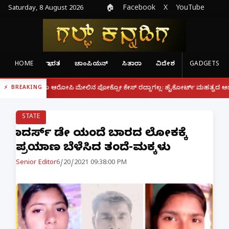
Saturday, 8 August 2026
🏠
Facebook
X
YouTube
HOME
ಭಾರತ
ಚಾಂಪಿಯನ್
ಸಿತಾರಾ
ವಿದೇಶ
GADGETS
|
್ದರೂ ಆರೋಪಿ ಮೇಲಿನ ಪೋಕ್ಸೋ ಕೇಸ್ ರದ್ದಾಗಲ್ಲ: ಹೈಕೋರ್ಟ್ ಮಹತ್ವದ ಆದೇಶ
ಫೋನ
BREAKING
STATE
ಫಾದರ್ಸ್ ಡೇ ಯಂದೆ ಬಾರದ ಲೋಕಕ್ಕೆ
ಪ್ರಯಾಣ ಬೆಳೆಸಿದ ತಂದೆ-ಮಕ್ಕಳು
Senior Editor
6/20/2021 09:38:00 PM