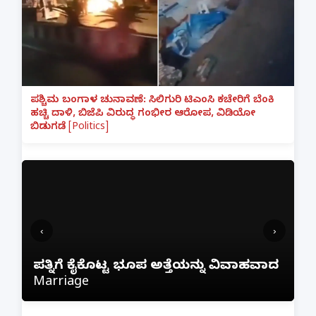
ಪಶ್ಚಿಮ ಬಂಗಾಳ ಚುನಾವಣೆ: ಸಿಲಿಗುರಿ ಟಿಎಂಸಿ ಕಚೇರಿಗೆ ಬೆಂಕಿ
ಹಚ್ಚಿ ದಾಳಿ, ಬಿಜೆಪಿ ವಿರುದ್ಧ ಗಂಭೀರ ಆರೋಪ, ವಿಡಿಯೋ
ಬಿಡುಗಡೆ [Politics]
‹
›
ಫ್ರೀ
ಪತ್ನಿಗೆ ಕೈಕೊಟ್ಟ ಭೂಪ ಅತ್ತೆಯನ್ನು ವಿವಾಹವಾದ
ಕಳೆದ
Marriage
ಲಿಂಕ