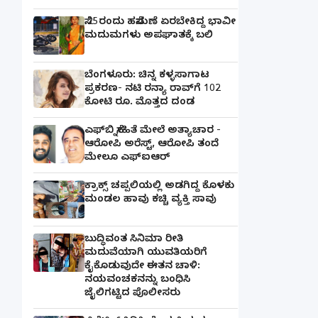
ಸೆ.25ರಂದು ಹಸೆಮಣೆ ಏರಬೇಕಿದ್ದ ಭಾವೀ
ಮದುಮಗಳು ಅಪಘಾತಕ್ಕೆ ಬಲಿ
ಬೆಂಗಳೂರು: ಚಿನ್ನ ಕಳ್ಳಸಾಗಾಟ
ಪ್ರಕರಣ- ನಟಿ ರನ್ಯಾ ರಾವ್‌ಗೆ 102
ಕೋಟಿ ರೂ. ಮೊತ್ತದ ದಂಡ
ಎಫ್‌ಬಿ ಸ್ನೇಹಿತೆ ಮೇಲೆ ಅತ್ಯಾಚಾರ -
ಆರೋಪಿ ಅರೆಸ್ಟ್, ಆರೋಪಿ ತಂದೆ
ಮೇಲೂ ಎಫ್ಐಆರ್
ಕ್ರಾಕ್ಸ್ ಚಪ್ಪಲಿಯಲ್ಲಿ ಅಡಗಿದ್ದ ಕೊಳಕು
ಮಂಡಲ ಹಾವು ಕಚ್ಚಿ ವ್ಯಕ್ತಿ ಸಾವು
ಬುದ್ಧಿವಂತ ಸಿನಿಮಾ ರೀತಿ
ಮದುವೆಯಾಗಿ ಯುವತಿಯರಿಗೆ
ಕೈಕೊಡುವುದೇ ಈತನ ಚಾಳಿ:
ನಯವಂಚಕನನ್ನು ಬಂಧಿಸಿ
ಜೈಲಿಗಟ್ಟಿದ ಪೊಲೀಸರು