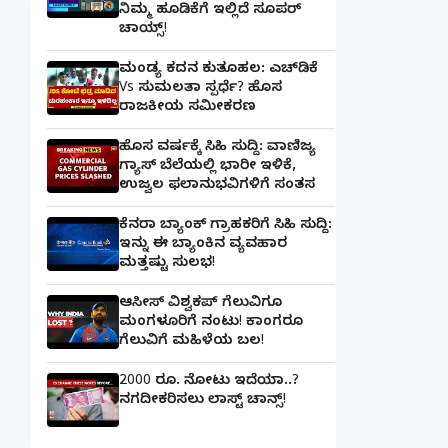
ನಿಮ್ಮ ಹೂಡಿಕೆಗೆ ಇಲ್ಲಿದೆ ಸೂಪರ್
ಚಾಯ್ಸ್‌!
ಮಂಡ್ಯ ಕದನ ಕುತೂಹಲ: ಎಚ್‌ಡಿಕೆ
Vs ಸುಮಲತಾ ಸ್ಪರ್ಧೆ? ಹೊಸ
ರಾಜಕೀಯ ಸಮೀಕರಣ
ಹೊಸ ವರ್ಷಕ್ಕೆ ಸಿಹಿ ಸುದ್ದಿ: ವಾಣಿಜ್ಯ
ಗ್ಯಾಸ್‌ ಬೆಲೆಯಲ್ಲಿ ಭಾರೀ ಇಳಿಕೆ,
ಉಜ್ವಲ ಫಲಾನುಭವಿಗಳಿಗೆ ಸಂತಸ
ಕೆನರಾ ಬ್ಯಾಂಕ್‌ ಗ್ರಾಹಕರಿಗೆ ಸಿಹಿ ಸುದ್ದಿ:
ಇನ್ನು ಈ ಬ್ಯಾಂಕಿನ ವ್ಯವಹಾರ
ಮತ್ತಷ್ಟು ಸುಲಭ!
ಆಸೀಸ್ ವಿಶ್ವಕಪ್ ಗೆಲುವಿಗೂ
ಮಂಗಳೂರಿಗೆ ನಂಟು! ಕಾಂಗರೂ
ಗೆಲುವಿಗೆ ಮಹಿಳೆಯ ಬಲ!
2000 ರೂ. ನೋಟು ಇದೆಯಾ..?
ನಗದೀಕರಿಸಲು ಲಾಸ್ಟ್‌ ಚಾನ್ಸ್‌!