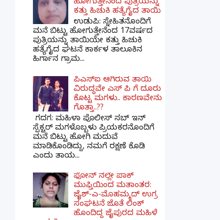
ಹೋಗುತ್ತೇನೆಂದ ಪುತ್ರಿಯನ್ನು
ಕತ್ತು ಹಿಚುಕಿ ಹತ್ಯೆಗೈದ ತಾಯಿ
ಉಡುಪಿ: ಸ್ನೇಹಿತನೊಂದಿಗೆ
ಮನೆ ಬಿಟ್ಟು ಹೋಗುತ್ತೇನೆಂದ 17ವರ್ಷದ
ಪುತ್ರಿಯನ್ನು ತಾಯಿಯೇ ಕತ್ತು ಹಿಚುಕಿ
ಹತ್ಯೆಗೈದ ಘಟನೆ ಕಾರ್ಕಳ ತಾಲೂಕಿನ
ಹಿರ್ಗಾನ ಗ್ರಾಮ...
ಪಿಎಸ್​ಐ ಆಗಿರುವ ತಾಯಿ
ವಿರುದ್ಧವೇ ಎಸ್ ಪಿ ಗೆ ದೂರು
ಕೊಟ್ಟ ಮಗಳು.. ಕಾರಣವೇನು
ಗೊತ್ತಾ..??
ಗದಗ​: ಮಹಿಳಾ ಪೊಲೀಸ್​ ಸಬ್ ​ಇನ್​
ಸ್ಪೆಕ್ಟರ್​ ಮಗಳೊಬ್ಬಳು ಪ್ರಿಯಕರನೊಂದಿಗೆ
ಮನೆ ಬಿಟ್ಟು ಹೋಗಿ ಮದುವೆ
ಮಾಡಿಕೊಂಡಿದ್ದು, ನಮಗೆ ರಕ್ಷಣೆ ಕೊಡಿ
ಎಂದು ತಾಯ...
ಫೋನ್ ನಲ್ಲೇ ಪಾಕ್
ಮುಫ್ತಿಯಿಂದ ಮತಾಂತರ:
ಜೈಶ್-ಎ-ಮೊಹಮ್ಮದ್ ಉಗ್ರ
ಸಂಘಟನೆ ಜೊತೆ ಲಿಂಕ್
ಹೊಂದಿದ್ದ ಜೈಪುರದ ಮಹಿಳೆ