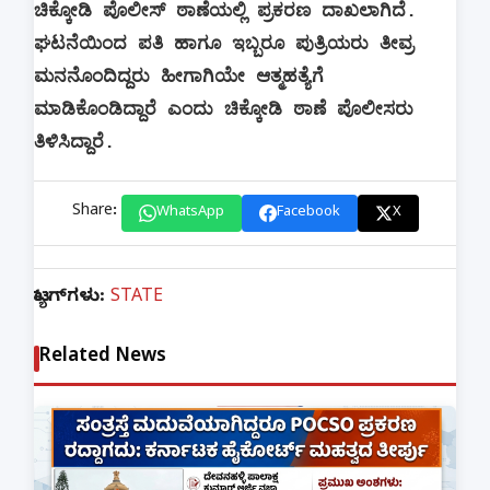
ಚಿಕ್ಕೋಡಿ ಪೊಲೀಸ್ ಠಾಣೆಯಲ್ಲಿ ಪ್ರಕರಣ ದಾಖಲಾಗಿದೆ.
ಘಟನೆಯಿಂದ ಪತಿ ಹಾಗೂ ಇಬ್ಬರೂ ಪುತ್ರಿಯರು ತೀವ್ರ
ಮನನೊಂದಿದ್ದರು ಹೀಗಾಗಿಯೇ ಆತ್ಮಹತ್ಯೆಗೆ
ಮಾಡಿಕೊಂಡಿದ್ದಾರೆ ಎಂದು ಚಿಕ್ಕೋಡಿ ಠಾಣೆ ಪೊಲೀಸರು
ತಿಳಿಸಿದ್ದಾರೆ.
Share:
WhatsApp
Facebook
X
ಟ್ಯಾಗ್‌ಗಳು:
STATE
Related News