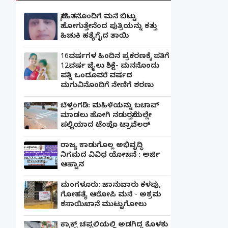
ಸ್ನೇಹಿತನೊಂದಿಗೆ ಮನೆ ಬಿಟ್ಟು
ಹೋಗುತ್ತೇನೆಂದ ಪುತ್ರಿಯನ್ನು ಕತ್ತು
ಹಿಚುಕಿ ಹತ್ಯೆಗೈದ ತಾಯಿ
16ವರ್ಷಗಳ ಹಿಂದಿನ ಪ್ರಕರಣಕ್ಕೆ ಪತಿಗೆ
12ವರ್ಷ ಜೈಲು ಶಿಕ್ಷೆ- ಮನನೊಂದು
ಪತ್ನಿ ಒಂದೂವರೆ ವರ್ಷದ
ಮಗುವಿನೊಂದಿಗೆ ನೇಣಿಗೆ ಶರಣು
ಬೆಳ್ತಂಗಡಿ: ಮಹಿಳೆಯನ್ನು ಬಚಾವ್
ಮಾಡಲು ಹೋಗಿ ನಡುರಸ್ತೆಯಲ್ಲೇ
ಪಲ್ಟಿಯಾದ ಟೆಂಪೊ ಟ್ರಾವೆಲರ್
ರಾಜ್ಯ ಕಾಡುಗೊಲ್ಲ ಅಭಿವೃದ್ಧಿ
ನಿಗಮದ ವಿವಿಧ ಯೋಜನೆ : ಅರ್ಜಿ
ಆಹ್ವಾನ
ಮಂಗಳೂರು: ಜಾನುವಾರು ಕಳವು,
ಗೋಹತ್ಯೆ ಆರೋಪಿ ಮನೆ - ಅಕ್ರಮ
ಕಸಾಯಿಖಾನೆ ಮುಟ್ಟುಗೋಲು
ಕ್ರಾಕ್ಸ್ ಚಪ್ಪಲಿಯಲ್ಲಿ ಅಡಗಿದ್ದ ಕೊಳಕು