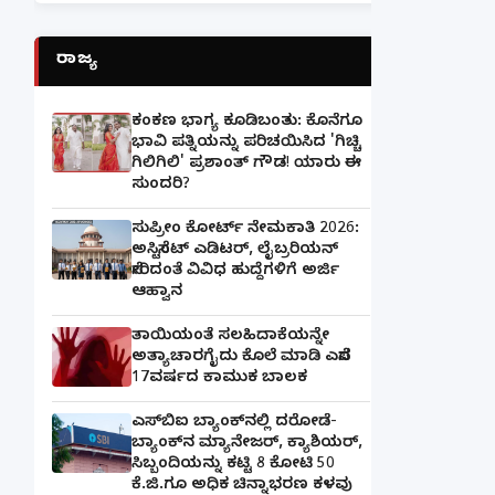
ರಾಜ್ಯ
ಕಂಕಣ ಭಾಗ್ಯ ಕೂಡಿಬಂತು: ಕೊನೆಗೂ
ಭಾವಿ ಪತ್ನಿಯನ್ನು ಪರಿಚಯಿಸಿದ 'ಗಿಚ್ಚಿ
ಗಿಲಿಗಿಲಿ' ಪ್ರಶಾಂತ್ ಗೌಡ! ಯಾರು ಈ
ಸುಂದರಿ?
ಸುಪ್ರೀಂ ಕೋರ್ಟ್ ನೇಮಕಾತಿ 2026:
ಅಸಿಸ್ಟೆಂಟ್ ಎಡಿಟರ್, ಲೈಬ್ರರಿಯನ್
ಸೇರಿದಂತೆ ವಿವಿಧ ಹುದ್ದೆಗಳಿಗೆ ಅರ್ಜಿ
ಆಹ್ವಾನ
ತಾಯಿಯಂತೆ ಸಲಹಿದಾಕೆಯನ್ನೇ
ಅತ್ಯಾಚಾರಗೈದು ಕೊಲೆ ಮಾಡಿ ಎಸೆದ
17ವರ್ಷದ ಕಾಮುಕ ಬಾಲಕ
ಎಸ್‌ಬಿಐ ಬ್ಯಾಂಕ್‌ನಲ್ಲಿ‌ ದರೋಡೆ-
ಬ್ಯಾಂಕ್​ನ ಮ್ಯಾನೇಜರ್‌, ಕ್ಯಾಶಿಯರ್‌,
ಸಿಬ್ಬಂದಿಯನ್ನು ಕಟ್ಟಿ 8 ಕೋಟಿ 50
ಕೆ.ಜಿ.ಗೂ ಅಧಿಕ ಚಿನ್ನಾಭರಣ ಕಳವು