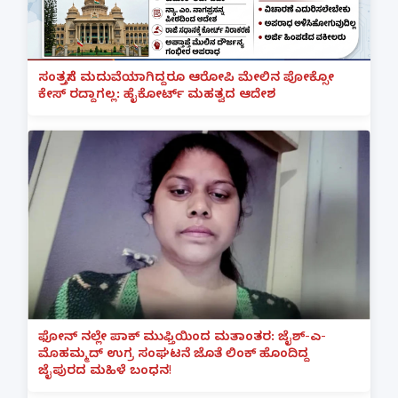
ಸಂತ್ರಸ್ತೆಗೆ ಮದುವೆಯಾಗಿದ್ದರೂ ಆರೋಪಿ ಮೇಲಿನ ಪೋಕ್ಸೋ
ಕೇಸ್ ರದ್ದಾಗಲ್ಲ: ಹೈಕೋರ್ಟ್ ಮಹತ್ವದ ಆದೇಶ
ಫೋನ್ ನಲ್ಲೇ ಪಾಕ್ ಮುಫ್ತಿಯಿಂದ ಮತಾಂತರ: ಜೈಶ್-ಎ-
ಮೊಹಮ್ಮದ್ ಉಗ್ರ ಸಂಘಟನೆ ಜೊತೆ ಲಿಂಕ್ ಹೊಂದಿದ್ದ
ಜೈಪುರದ ಮಹಿಳೆ ಬಂಧನ!