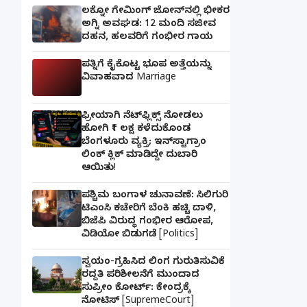
ಲಕ್ನೋ ಗೇಮಿಂಗ್ ಜೋನ್‌ನಲ್ಲಿ ಭೀಕರ
ಅಗ್ನಿ ಅವಘಡ: 12 ಮಂದಿ ಸಜೀವ
ದಹನ, ಹಲವರಿಗೆ ಗಂಭೀರ ಗಾಯ
ಪತ್ನಿಗೆ ಕೈಕೊಟ್ಟ ಭೂಪ ಅತ್ತೆಯನ್ನು
ವಿವಾಹವಾದ Marriage
ಫ್ರೀಯಾಗಿ ನೆಟ್‌ಫ್ಲಿಕ್ಸ್ ನೋಡಲು
ಹೋಗಿ ₹1 ಲಕ್ಷ ಕಳೆದುಕೊಂಡ
ಬೆಂಗಳೂರು ವ್ಯಕ್ತಿ; ಇನ್‌ಸ್ಟಾಗ್ರಾಂ
ಲಿಂಕ್ ಕ್ಲಿಕ್ ಮಾಡಿದ್ದೇ ದುಬಾರಿ
ಆಯಿತು!
ಪಶ್ಚಿಮ ಬಂಗಾಳ ಚುನಾವಣೆ: ಸಿಲಿಗುರಿ
ಟಿಎಂಸಿ ಕಚೇರಿಗೆ ಬೆಂಕಿ ಹಚ್ಚಿ ದಾಳಿ,
ಬಿಜೆಪಿ ವಿರುದ್ಧ ಗಂಭೀರ ಆರೋಪ,
ವಿಡಿಯೋ ಬಿಡುಗಡೆ [Politics]
ಸ್ವಯಂ-ಗ್ರಹಿಸಿದ ಲಿಂಗ ಗುರುತಿಸುವಿಕೆ
ರದ್ದತಿ ಪರಿಶೀಲನೆಗೆ ಮುಂದಾದ
ಸುಪ್ರೀಂ ಕೋರ್ಟ್: ಕೇಂದ್ರಕ್ಕೆ
ನೋಟಿಸ್ [SupremeCourt]