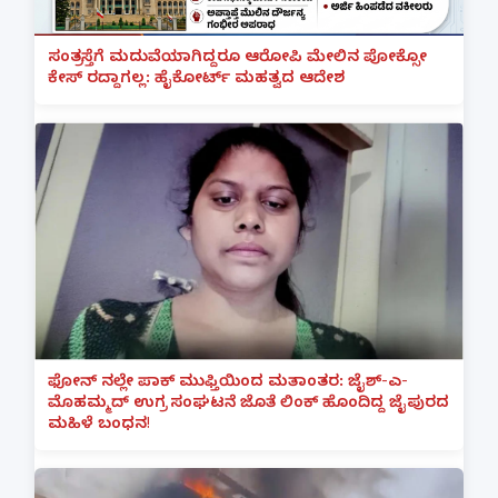
ಸಂತ್ರಸ್ತೆಗೆ ಮದುವೆಯಾಗಿದ್ದರೂ ಆರೋಪಿ ಮೇಲಿನ ಪೋಕ್ಸೋ
ಕೇಸ್ ರದ್ದಾಗಲ್ಲ: ಹೈಕೋರ್ಟ್ ಮಹತ್ವದ ಆದೇಶ
ಫೋನ್ ನಲ್ಲೇ ಪಾಕ್ ಮುಫ್ತಿಯಿಂದ ಮತಾಂತರ: ಜೈಶ್-ಎ-
ಮೊಹಮ್ಮದ್ ಉಗ್ರ ಸಂಘಟನೆ ಜೊತೆ ಲಿಂಕ್ ಹೊಂದಿದ್ದ ಜೈಪುರದ
ಮಹಿಳೆ ಬಂಧನ!