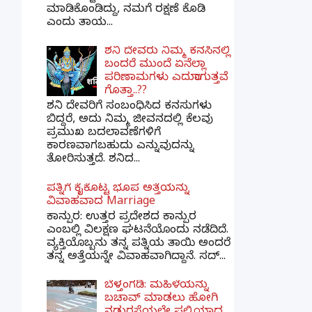
ಮಾಡಿಕೊಂಡಿದ್ದು, ನಮಗೆ ರಕ್ಷಣೆ ಕೊಡಿ
ಎಂದು ತಾಯ...
ಶನಿ ದೇವರು ನಿಮ್ಮ ಕನಸಿನಲ್ಲಿ
ಬಂದರೆ ಮುಂದೆ ಏನೆಲ್ಲಾ
ಪರಿಣಾಮಗಳು ಎದುರಾಗುತ್ತವೆ
ಗೊತ್ತಾ..??
ಶನಿ ದೇವರಿಗೆ ಸಂಬಂಧಿಸಿದ ಕನಸುಗಳು
ಬಿದ್ದರೆ, ಅದು ನಿಮ್ಮ ಜೀವನದಲ್ಲಿ ಕೆಲವು
ಪ್ರಮುಖ ಬದಲಾವಣೆಗಳಿಗೆ
ಕಾರಣವಾಗಬಹುದು ಎನ್ನುವುದನ್ನು
ತೋರಿಸುತ್ತದೆ. ಶನಿದ...
ಪತ್ನಿಗೆ ಕೈಕೊಟ್ಟ ಭೂಪ ಅತ್ತೆಯನ್ನು
ವಿವಾಹವಾದ Marriage
ಕಾನ್ಪುರ: ಉತ್ತರ ಪ್ರದೇಶದ ಕಾನ್ಪುರ
ಎಂಬಲ್ಲಿ ವಿಲಕ್ಷಣ ಘಟನೆಯೊಂದು ನಡೆದಿದೆ.
ವ್ಯಕ್ತಿಯೊಬ್ಬನು ತನ್ನ ಪತ್ನಿಯ ತಾಯಿ ಅಂದರೆ
ತನ್ನ ಅತ್ತೆಯನ್ನೇ ವಿವಾಹವಾಗಿದ್ದಾನೆ. ಸದ್...
ಬೆಳ್ತಂಗಡಿ: ಮಹಿಳೆಯನ್ನು
ಬಚಾವ್ ಮಾಡಲು ಹೋಗಿ