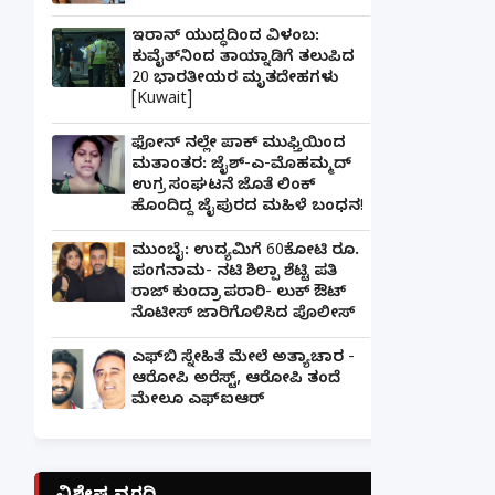
ಇರಾನ್ ಯುದ್ಧದಿಂದ ವಿಳಂಬ:
ಕುವೈತ್‌ನಿಂದ ತಾಯ್ನಾಡಿಗೆ ತಲುಪಿದ
20 ಭಾರತೀಯರ ಮೃತದೇಹಗಳು
[Kuwait]
ಫೋನ್ ನಲ್ಲೇ ಪಾಕ್ ಮುಫ್ತಿಯಿಂದ
ಮತಾಂತರ: ಜೈಶ್-ಎ-ಮೊಹಮ್ಮದ್
ಉಗ್ರ ಸಂಘಟನೆ ಜೊತೆ ಲಿಂಕ್
ಹೊಂದಿದ್ದ ಜೈಪುರದ ಮಹಿಳೆ ಬಂಧನ!
ಮುಂಬೈ: ಉದ್ಯಮಿಗೆ 60ಕೋಟಿ ರೂ.
ಪಂಗನಾಮ- ನಟಿ ಶಿಲ್ಪಾ ಶೆಟ್ಟಿ ಪತಿ
ರಾಜ್ ಕುಂದ್ರಾ ಪರಾರಿ- ಲುಕ್ ಔಟ್
ನೊಟೀಸ್ ಜಾರಿಗೊಳಿಸಿದ ಪೊಲೀಸ್
ಎಫ್‌ಬಿ ಸ್ನೇಹಿತೆ ಮೇಲೆ ಅತ್ಯಾಚಾರ -
ಆರೋಪಿ ಅರೆಸ್ಟ್, ಆರೋಪಿ ತಂದೆ
ಮೇಲೂ ಎಫ್ಐಆರ್