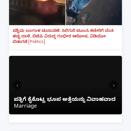
ಪಶ್ಚಿಮ ಬಂಗಾಳ ಚುನಾವಣೆ: ಸಿಲಿಗುರಿ ಟಿಎಂಸಿ ಕಚೇರಿಗೆ ಬೆಂಕಿ
ಹಚ್ಚಿ ದಾಳಿ, ಬಿಜೆಪಿ ವಿರುದ್ಧ ಗಂಭೀರ ಆರೋಪ, ವಿಡಿಯೋ
ಬಿಡುಗಡೆ [Politics]
‹
›
ಫ್ರೀಯಾಗಿ ನೆಟ್‌ಫ್ಲಿಕ್ಸ್ ನೋಡಲು ಹೋಗಿ ₹1 ಲಕ್ಷ
ಾದ
ಕಳೆದುಕೊಂಡ ಬೆಂಗಳೂರು ವ್ಯಕ್ತಿ; ಇನ್‌ಸ್ಟಾಗ್ರಾಂ
ಲಿಂಕ್ ಕ್ಲಿಕ್ ಮಾಡಿದ್ದೇ ದುಬಾರಿ ಆಯಿತು!