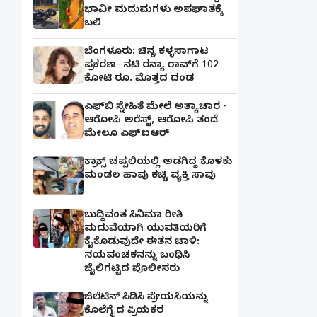
ಭಾವೀ ಮದುಮಗಳು ಅಪಘಾತಕ್ಕೆ
ಬಲಿ
ಬೆಂಗಳೂರು: ಚಿನ್ನ ಕಳ್ಳಸಾಗಾಟ
ಪ್ರಕರಣ- ನಟಿ ರನ್ಯಾ ರಾವ್‌ಗೆ 102
ಕೋಟಿ ರೂ. ಮೊತ್ತದ ದಂಡ
ಎಫ್‌ಬಿ ಸ್ನೇಹಿತೆ ಮೇಲೆ ಅತ್ಯಾಚಾರ -
ಆರೋಪಿ ಅರೆಸ್ಟ್, ಆರೋಪಿ ತಂದೆ
ಮೇಲೂ ಎಫ್ಐಆರ್
ಕ್ರಾಕ್ಸ್ ಚಪ್ಪಲಿಯಲ್ಲಿ ಅಡಗಿದ್ದ ಕೊಳಕು
ಮಂಡಲ ಹಾವು ಕಚ್ಚಿ ವ್ಯಕ್ತಿ ಸಾವು
ಬುದ್ಧಿವಂತ ಸಿನಿಮಾ ರೀತಿ
ಮದುವೆಯಾಗಿ ಯುವತಿಯರಿಗೆ
ಕೈಕೊಡುವುದೇ ಈತನ ಚಾಳಿ:
ನಯವಂಚಕನನ್ನು ಬಂಧಿಸಿ
ಜೈಲಿಗಟ್ಟಿದ ಪೊಲೀಸರು
ಜಿಲೆಟಿನ್ ಸಿಡಿಸಿ ಪ್ರೇಯಸಿಯನ್ನು
ಕೊಲೆಗೈದ ಪ್ರಿಯಕರ