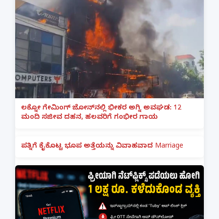
ಲಕ್ನೋ ಗೇಮಿಂಗ್ ಜೋನ್‌ನಲ್ಲಿ ಭೀಕರ ಅಗ್ನಿ ಅವಘಡ: 12
ಮಂದಿ ಸಜೀವ ದಹನ, ಹಲವರಿಗೆ ಗಂಭೀರ ಗಾಯ
ಪತ್ನಿಗೆ ಕೈಕೊಟ್ಟ ಭೂಪ ಅತ್ತೆಯನ್ನು ವಿವಾಹವಾದ Marriage