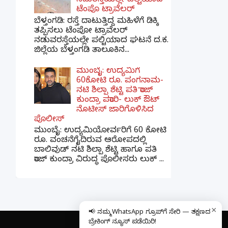
ನಡುರಸ್ತೆಯಲ್ಲೇ ಪಲ್ಟಿಯಾದ
ಟೆಂಪೊ ಟ್ರಾವೆಲರ್
ಬೆಳ್ತಂಗಡಿ: ರಸ್ತೆ ದಾಟುತ್ತಿದ್ದ ಮಹಿಳೆಗೆ ಡಿಕ್ಕಿ
ತಪ್ಪಿಸಲು ಟೆಂಪೋ ಟ್ರಾವೆಲರ್
ನಡುವರಸ್ತೆಯಲ್ಲೇ ಪಲ್ಟಿಯಾದ ಘಟನೆ ದ.ಕ.
ಜಿಲ್ಲೆಯ ಬೆಳ್ತಂಗಡಿ ತಾಲೂಕಿನ...
ಮುಂಬೈ: ಉದ್ಯಮಿಗೆ
60ಕೋಟಿ ರೂ. ಪಂಗನಾಮ-
ನಟಿ ಶಿಲ್ಪಾ ಶೆಟ್ಟಿ ಪತಿ ರಾಜ್
ಕುಂದ್ರಾ ಪರಾರಿ- ಲುಕ್ ಔಟ್
ನೊಟೀಸ್ ಜಾರಿಗೊಳಿಸಿದ
ಪೊಲೀಸ್
ಮುಂಬೈ: ಉದ್ಯಮಿಯೋರ್ವರಿಗೆ 60 ಕೋಟಿ
ರೂ. ವಂಚನೆಗೈದಿರುವ ಆರೋಪದಲ್ಲಿ
ಬಾಲಿವುಡ್ ನಟಿ ಶಿಲ್ಪಾ ಶೆಟ್ಟಿ ಹಾಗೂ ಪತಿ
ರಾಜ್ ಕುಂದ್ರಾ ವಿರುದ್ಧ ಪೊಲೀಸರು ಲುಕ್ ...
×
📢 ನಮ್ಮ WhatsApp ಗ್ರೂಪ್‌ಗೆ ಸೇರಿ — ತಕ್ಷಣದ
ಬ್ರೇಕಿಂಗ್ ನ್ಯೂಸ್ ಪಡೆಯಿರಿ!