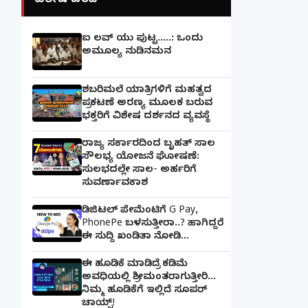
ವಿಶೇಷ ವರದಿ
ಐ ಲವ್ ಯು ಪುಟ್ಟ.....: ಒಂದು
ಅಮೂಲ್ಯ ನುಡಿನಮನ
ಶಬರಿಮಲೆ ಯಾತ್ರಿಗಳಿಗೆ ಮಹತ್ವದ
ಪ್ರಕಟಣೆ ಅರಣ್ಯ ಮೂಲಕ ಬರುವ
ಭಕ್ತರಿಗೆ ವಿಶೇಷ ದರ್ಶನದ ವ್ಯವಸ್ಥೆ
ರಾಜ್ಯ ಸರ್ಕಾರದಿಂದ ಬೃಹತ್ ಸಾಲ
ಸೌಲಭ್ಯ ಯೋಜನೆ ಘೋಷಣೆ:
ಸುಲಭದಲ್ಲೇ ಸಾಲ- ಅರ್ಹರಿಗೆ
ಸುವರ್ಣಾವಕಾಶ
ಡಿಜಿಟಲ್ ಪೇಮೆಂಟಿಗೆ G Pay,
PhonePe ಬಳಸುತ್ತೀರಾ..? ಹಾಗಿದ್ದರೆ
ಈ ಸುದ್ದಿ ಖಂಡಿತಾ ನೋಡಿ...
ಈ ಹೂಡಿಕೆ ಮಾಡಿದ್ರೆ ಕಡಿಮೆ
ಅವಧಿಯಲ್ಲಿ ಶ್ರೀಮಂತರಾಗುತ್ತೀರಿ...
ನಿಮ್ಮ ಹೂಡಿಕೆಗೆ ಇಲ್ಲಿದೆ ಸೂಪರ್
ಚಾಯ್ಸ್‌!