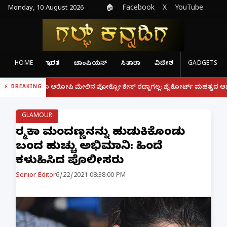
Monday, 10 August 2026
🏠
Facebook
X
YouTube
HOME
ಭಾರತ
ಚಾಂಪಿಯನ್
ಸಿತಾರಾ
ವಿದೇಶ
GADGETS
|
್ದರೂ ಆರೋಪಿ ಮೇಲಿನ ಪೋಕ್ಸೋ ಕೇಸ್ ರದ್ದಾಗಲ್ಲ: ಹೈಕೋರ್ಟ್ ಮಹತ್ವದ ಆದೇಶ
ಫೋನ್
BREAKING
GLAMOUR
ರಶ್ಮಿಕಾ ಮಂದಣ್ಣನನ್ನು ಹುಡುಕಿಕೊಂಡು
ಬಂದ ಹುಚ್ಚು ಅಭಿಮಾನಿ: ಹಿಂದೆ
ಕಳುಹಿಸಿದ ಪೊಲೀಸರು
Senior Editor
6/22/2021 08:38:00 PM