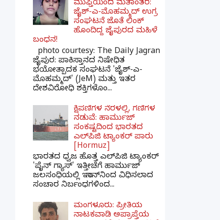
ಮುಫ್ತಿಯಿಂದ ಮತಾಂತರ:
ಜೈಶ್-ಎ-ಮೊಹಮ್ಮದ್ ಉಗ್ರ
ಸಂಘಟನೆ ಜೊತೆ ಲಿಂಕ್
ಹೊಂದಿದ್ದ ಜೈಪುರದ ಮಹಿಳೆ
ಬಂಧನ!
photo courtesy: The Daily Jagran
ಜೈಪುರ: ಪಾಕಿಸ್ತಾನದ ನಿಷೇಧಿತ
ಭಯೋತ್ಪಾದಕ ಸಂಘಟನೆ 'ಜೈಶ್-ಎ-
ಮೊಹಮ್ಮದ್' (JeM) ಮತ್ತು ಇತರ
ದೇಶವಿರೋಧಿ ಶಕ್ತಿಗಳೊಂ...
ಕ್ಷಿಪಣಿಗಳ ನೆರಳಲ್ಲಿ, ಗಣಿಗಳ
ನಡುವೆ: ಹಾರ್ಮುಜ್
ಸಂಕಷ್ಟದಿಂದ ಭಾರತದ
ಎಲ್‌ಪಿಜಿ ಟ್ಯಾಂಕರ್ ಪಾರು
[Hormuz]
ಭಾರತದ ಧ್ವಜ ಹೊತ್ತ ಎಲ್‌ಪಿಜಿ ಟ್ಯಾಂಕರ್
'ಪೈನ್ ಗ್ಯಾಸ್' ಇತ್ತೀಚೆಗೆ ಹಾರ್ಮುಜ್
ಜಲಸಂಧಿಯಲ್ಲಿ ಇರಾನ್‌ನಿಂದ ವಿಧಿಸಲಾದ
ಸಂಚಾರ ನಿರ್ಬಂಧಗಳಿಂದ...
ಮಂಗಳೂರು: ಪ್ರೀತಿಯ
ನಾಟಕವಾಡಿ ಅಪ್ರಾಪ್ತೆಯ