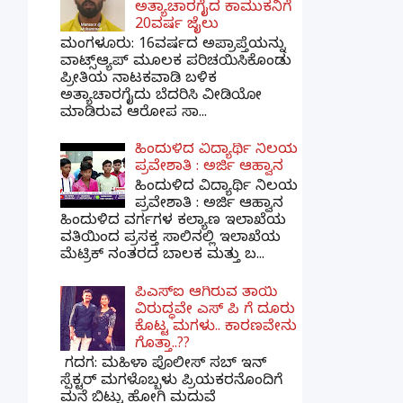
ಅತ್ಯಾಚಾರಗೈದ ಕಾಮುಕನಿಗೆ
20ವರ್ಷ ಜೈಲು
ಮಂಗಳೂರು: 16ವರ್ಷದ ಅಪ್ರಾಪ್ತೆಯನ್ನು
ವಾಟ್ಸ್ಆ್ಯಪ್ ಮೂಲಕ ಪರಿಚಯಿಸಿಕೊಂಡು
ಪ್ರೀತಿಯ ನಾಟಕವಾಡಿ ಬಳಿಕ
ಅತ್ಯಾಚಾರಗೈದು ಬೆದರಿಸಿ ವೀಡಿಯೋ
ಮಾಡಿರುವ ಆರೋಪ ಸಾ...
ಹಿಂದುಳಿದ ವಿದ್ಯಾರ್ಥಿ ನಿಲಯ
ಪ್ರವೇಶಾತಿ : ಅರ್ಜಿ ಆಹ್ವಾನ
ಹಿಂದುಳಿದ ವಿದ್ಯಾರ್ಥಿ ನಿಲಯ
ಪ್ರವೇಶಾತಿ : ಅರ್ಜಿ ಆಹ್ವಾನ
ಹಿಂದುಳಿದ ವರ್ಗಗಳ ಕಲ್ಯಾಣ ಇಲಾಖೆಯ
ವತಿಯಿಂದ ಪ್ರಸಕ್ತ ಸಾಲಿನಲ್ಲಿ ಇಲಾಖೆಯ
ಮೆಟ್ರಿಕ್ ನಂತರದ ಬಾಲಕ ಮತ್ತು ಬ...
ಪಿಎಸ್​ಐ ಆಗಿರುವ ತಾಯಿ
ವಿರುದ್ಧವೇ ಎಸ್ ಪಿ ಗೆ ದೂರು
ಕೊಟ್ಟ ಮಗಳು.. ಕಾರಣವೇನು
ಗೊತ್ತಾ..??
ಗದಗ​: ಮಹಿಳಾ ಪೊಲೀಸ್​ ಸಬ್ ​ಇನ್​
ಸ್ಪೆಕ್ಟರ್​ ಮಗಳೊಬ್ಬಳು ಪ್ರಿಯಕರನೊಂದಿಗೆ
ಮನೆ ಬಿಟ್ಟು ಹೋಗಿ ಮದುವೆ