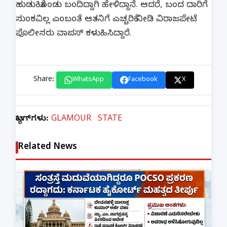
ಹುಡುಕಿಕೊಂಡು ಬಂದಿದ್ದಾಗಿ ಹೇಳಿದ್ದಾನೆ. ಆದರೆ, ಬಂದ ದಾರಿಗೆ
ಸುಂಕವಿಲ್ಲ ಎಂಬಂತೆ ಆತನಿಗೆ ಎಚ್ಚರಿಕೆ ನೀಡಿ ವಿರಾಜಪೇಟೆ
ಪೊಲೀಸರು ವಾಪಸ್ ಕಳುಹಿಸಿದ್ದಾರೆ.
Share:
WhatsApp
Facebook
X
ಟ್ಯಾಗ್‌ಗಳು:
GLAMOUR
STATE
Related News