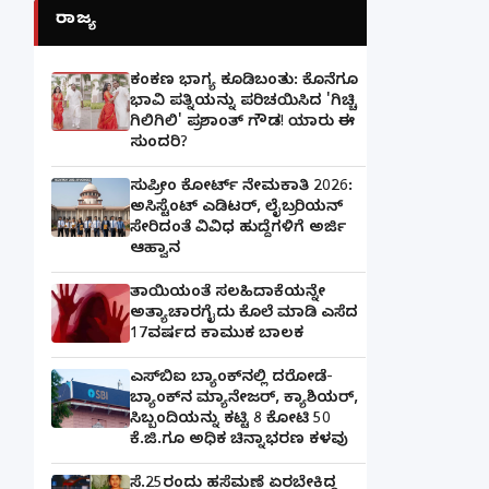
ರಾಜ್ಯ
ಕಂಕಣ ಭಾಗ್ಯ ಕೂಡಿಬಂತು: ಕೊನೆಗೂ
ಭಾವಿ ಪತ್ನಿಯನ್ನು ಪರಿಚಯಿಸಿದ 'ಗಿಚ್ಚಿ
ಗಿಲಿಗಿಲಿ' ಪ್ರಶಾಂತ್ ಗೌಡ! ಯಾರು ಈ
ಸುಂದರಿ?
ಸುಪ್ರೀಂ ಕೋರ್ಟ್ ನೇಮಕಾತಿ 2026:
ಅಸಿಸ್ಟೆಂಟ್ ಎಡಿಟರ್, ಲೈಬ್ರರಿಯನ್
ಸೇರಿದಂತೆ ವಿವಿಧ ಹುದ್ದೆಗಳಿಗೆ ಅರ್ಜಿ
ಆಹ್ವಾನ
ತಾಯಿಯಂತೆ ಸಲಹಿದಾಕೆಯನ್ನೇ
ಅತ್ಯಾಚಾರಗೈದು ಕೊಲೆ ಮಾಡಿ ಎಸೆದ
17ವರ್ಷದ ಕಾಮುಕ ಬಾಲಕ
ಎಸ್‌ಬಿಐ ಬ್ಯಾಂಕ್‌ನಲ್ಲಿ‌ ದರೋಡೆ-
ಬ್ಯಾಂಕ್​ನ ಮ್ಯಾನೇಜರ್‌, ಕ್ಯಾಶಿಯರ್‌,
ಸಿಬ್ಬಂದಿಯನ್ನು ಕಟ್ಟಿ 8 ಕೋಟಿ 50
ಕೆ.ಜಿ.ಗೂ ಅಧಿಕ ಚಿನ್ನಾಭರಣ ಕಳವು
ಸೆ.25ರಂದು ಹಸೆಮಣೆ ಏರಬೇಕಿದ್ದ