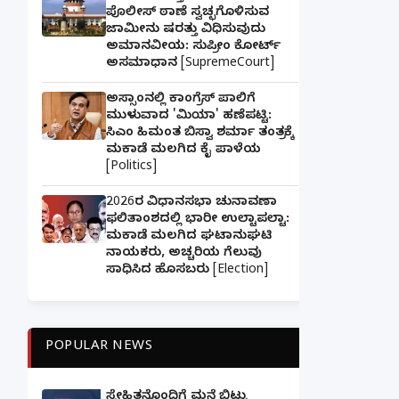
ಪೊಲೀಸ್ ಠಾಣೆ ಸ್ವಚ್ಛಗೊಳಿಸುವ
ಜಾಮೀನು ಷರತ್ತು ವಿಧಿಸುವುದು
ಅಮಾನವೀಯ: ಸುಪ್ರೀಂ ಕೋರ್ಟ್
ಅಸಮಾಧಾನ [SupremeCourt]
ಅಸ್ಸಾಂನಲ್ಲಿ ಕಾಂಗ್ರೆಸ್ ಪಾಲಿಗೆ
ಮುಳುವಾದ 'ಮಿಯಾ' ಹಣೆಪಟ್ಟಿ:
ಸಿಎಂ ಹಿಮಂತ ಬಿಸ್ವಾ ಶರ್ಮಾ ತಂತ್ರಕ್ಕೆ
ಮಕಾಡೆ ಮಲಗಿದ ಕೈ ಪಾಳೆಯ
[Politics]
2026ರ ವಿಧಾನಸಭಾ ಚುನಾವಣಾ
ಫಲಿತಾಂಶದಲ್ಲಿ ಭಾರೀ ಉಲ್ಟಾಪಲ್ಟಾ:
ಮಕಾಡೆ ಮಲಗಿದ ಘಟಾನುಘಟಿ
ನಾಯಕರು, ಅಚ್ಚರಿಯ ಗೆಲುವು
ಸಾಧಿಸಿದ ಹೊಸಬರು [Election]
POPULAR NEWS
ಸ್ನೇಹಿತನೊಂದಿಗೆ ಮನೆ ಬಿಟ್ಟು