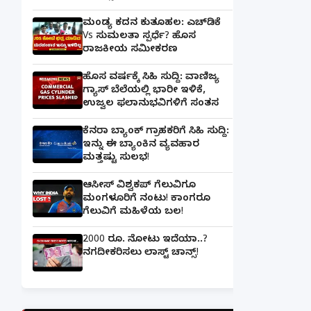
ಮಂಡ್ಯ ಕದನ ಕುತೂಹಲ: ಎಚ್‌ಡಿಕೆ
Vs ಸುಮಲತಾ ಸ್ಪರ್ಧೆ? ಹೊಸ
ರಾಜಕೀಯ ಸಮೀಕರಣ
ಹೊಸ ವರ್ಷಕ್ಕೆ ಸಿಹಿ ಸುದ್ದಿ: ವಾಣಿಜ್ಯ
ಗ್ಯಾಸ್‌ ಬೆಲೆಯಲ್ಲಿ ಭಾರೀ ಇಳಿಕೆ,
ಉಜ್ವಲ ಫಲಾನುಭವಿಗಳಿಗೆ ಸಂತಸ
ಕೆನರಾ ಬ್ಯಾಂಕ್‌ ಗ್ರಾಹಕರಿಗೆ ಸಿಹಿ ಸುದ್ದಿ:
ಇನ್ನು ಈ ಬ್ಯಾಂಕಿನ ವ್ಯವಹಾರ
ಮತ್ತಷ್ಟು ಸುಲಭ!
ಆಸೀಸ್ ವಿಶ್ವಕಪ್ ಗೆಲುವಿಗೂ
ಮಂಗಳೂರಿಗೆ ನಂಟು! ಕಾಂಗರೂ
ಗೆಲುವಿಗೆ ಮಹಿಳೆಯ ಬಲ!
2000 ರೂ. ನೋಟು ಇದೆಯಾ..?
ನಗದೀಕರಿಸಲು ಲಾಸ್ಟ್‌ ಚಾನ್ಸ್‌!