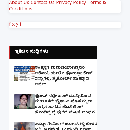
About Us
Contact Us
Privacy Policy
Terms &
Conditions
f
x
y
i
ಇತ್ತೀಚಿನ ಸುದ್ದಿಗಳು
ಸಂತ್ರಸ್ತೆಗೆ ಮದುವೆಯಾಗಿದ್ದರೂ
ಆರೋಪಿ ಮೇಲಿನ ಪೋಕ್ಸೋ ಕೇಸ್
ರದ್ದಾಗಲ್ಲ: ಹೈಕೋರ್ಟ್ ಮಹತ್ವದ
ಆದೇಶ
ಫೋನ್ ನಲ್ಲೇ ಪಾಕ್ ಮುಫ್ತಿಯಿಂದ
ಮತಾಂತರ: ಜೈಶ್-ಎ-ಮೊಹಮ್ಮದ್
ಉಗ್ರ ಸಂಘಟನೆ ಜೊತೆ ಲಿಂಕ್
ಹೊಂದಿದ್ದ ಜೈಪುರದ ಮಹಿಳೆ ಬಂಧನ!
ಲಕ್ನೋ ಗೇಮಿಂಗ್ ಜೋನ್‌ನಲ್ಲಿ ಭೀಕರ