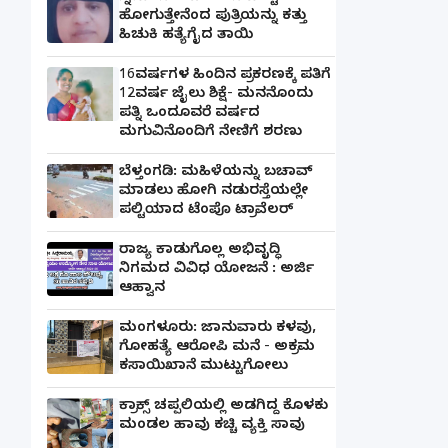
ಹೋಗುತ್ತೇನೆಂದ ಪುತ್ರಿಯನ್ನು ಕತ್ತು
ಹಿಚುಕಿ ಹತ್ಯೆಗೈದ ತಾಯಿ
16ವರ್ಷಗಳ ಹಿಂದಿನ ಪ್ರಕರಣಕ್ಕೆ ಪತಿಗೆ
12ವರ್ಷ ಜೈಲು ಶಿಕ್ಷೆ- ಮನನೊಂದು
ಪತ್ನಿ ಒಂದೂವರೆ ವರ್ಷದ
ಮಗುವಿನೊಂದಿಗೆ ನೇಣಿಗೆ ಶರಣು
ಬೆಳ್ತಂಗಡಿ: ಮಹಿಳೆಯನ್ನು ಬಚಾವ್
ಮಾಡಲು ಹೋಗಿ ನಡುರಸ್ತೆಯಲ್ಲೇ
ಪಲ್ಟಿಯಾದ ಟೆಂಪೊ ಟ್ರಾವೆಲರ್
ರಾಜ್ಯ ಕಾಡುಗೊಲ್ಲ ಅಭಿವೃದ್ಧಿ
ನಿಗಮದ ವಿವಿಧ ಯೋಜನೆ : ಅರ್ಜಿ
ಆಹ್ವಾನ
ಮಂಗಳೂರು: ಜಾನುವಾರು ಕಳವು,
ಗೋಹತ್ಯೆ ಆರೋಪಿ ಮನೆ - ಅಕ್ರಮ
ಕಸಾಯಿಖಾನೆ ಮುಟ್ಟುಗೋಲು
ಕ್ರಾಕ್ಸ್ ಚಪ್ಪಲಿಯಲ್ಲಿ ಅಡಗಿದ್ದ ಕೊಳಕು
ಮಂಡಲ ಹಾವು ಕಚ್ಚಿ ವ್ಯಕ್ತಿ ಸಾವು