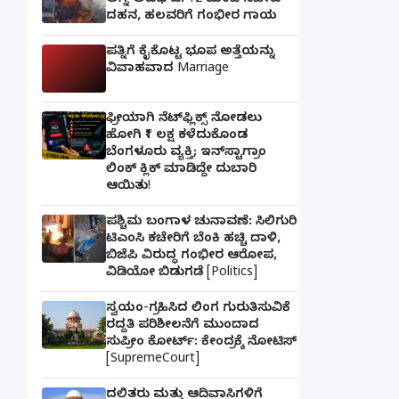
ಅಗ್ನಿ ಅವಘಡ: 12 ಮಂದಿ ಸಜೀವ
ದಹನ, ಹಲವರಿಗೆ ಗಂಭೀರ ಗಾಯ
ಪತ್ನಿಗೆ ಕೈಕೊಟ್ಟ ಭೂಪ ಅತ್ತೆಯನ್ನು
ವಿವಾಹವಾದ Marriage
ಫ್ರೀಯಾಗಿ ನೆಟ್‌ಫ್ಲಿಕ್ಸ್ ನೋಡಲು
ಹೋಗಿ ₹1 ಲಕ್ಷ ಕಳೆದುಕೊಂಡ
ಬೆಂಗಳೂರು ವ್ಯಕ್ತಿ; ಇನ್‌ಸ್ಟಾಗ್ರಾಂ
ಲಿಂಕ್ ಕ್ಲಿಕ್ ಮಾಡಿದ್ದೇ ದುಬಾರಿ
ಆಯಿತು!
ಪಶ್ಚಿಮ ಬಂಗಾಳ ಚುನಾವಣೆ: ಸಿಲಿಗುರಿ
ಟಿಎಂಸಿ ಕಚೇರಿಗೆ ಬೆಂಕಿ ಹಚ್ಚಿ ದಾಳಿ,
ಬಿಜೆಪಿ ವಿರುದ್ಧ ಗಂಭೀರ ಆರೋಪ,
ವಿಡಿಯೋ ಬಿಡುಗಡೆ [Politics]
ಸ್ವಯಂ-ಗ್ರಹಿಸಿದ ಲಿಂಗ ಗುರುತಿಸುವಿಕೆ
ರದ್ದತಿ ಪರಿಶೀಲನೆಗೆ ಮುಂದಾದ
ಸುಪ್ರೀಂ ಕೋರ್ಟ್: ಕೇಂದ್ರಕ್ಕೆ ನೋಟಿಸ್
[SupremeCourt]
ದಲಿತರು ಮತ್ತು ಆದಿವಾಸಿಗಳಿಗೆ