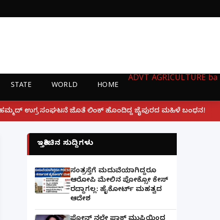
ADVT
AGRICULTURE
ba
STATE
WORLD
HOME
|
ಂಕ್ ಹೊಂದಿದ್ದ ಜೈಪುರದ ಮಹಿಳೆ ಬಂಧನ!
ಲಕ್ನೋ ಗೇಮಿಂಗ್ ಜ
ಇತ್ತೀಚಿನ ಸುದ್ದಿಗಳು
ಸಂತ್ರಸ್ತೆಗೆ ಮದುವೆಯಾಗಿದ್ದರೂ
ಆರೋಪಿ ಮೇಲಿನ ಪೋಕ್ಸೋ ಕೇಸ್
ರದ್ದಾಗಲ್ಲ: ಹೈಕೋರ್ಟ್ ಮಹತ್ವದ
ಆದೇಶ
ಫೋನ್ ನಲ್ಲೇ ಪಾಕ್ ಮುಫ್ತಿಯಿಂದ