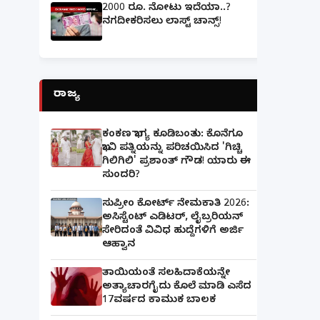
2000 ರೂ. ನೋಟು ಇದೆಯಾ..?
ನಗದೀಕರಿಸಲು ಲಾಸ್ಟ್‌ ಚಾನ್ಸ್‌!
ರಾಜ್ಯ
ಕಂಕಣ ಭಾಗ್ಯ ಕೂಡಿಬಂತು: ಕೊನೆಗೂ
ಭಾವಿ ಪತ್ನಿಯನ್ನು ಪರಿಚಯಿಸಿದ 'ಗಿಚ್ಚಿ
ಗಿಲಿಗಿಲಿ' ಪ್ರಶಾಂತ್ ಗೌಡ! ಯಾರು ಈ
ಸುಂದರಿ?
ಸುಪ್ರೀಂ ಕೋರ್ಟ್ ನೇಮಕಾತಿ 2026:
ಅಸಿಸ್ಟೆಂಟ್ ಎಡಿಟರ್, ಲೈಬ್ರರಿಯನ್
ಸೇರಿದಂತೆ ವಿವಿಧ ಹುದ್ದೆಗಳಿಗೆ ಅರ್ಜಿ
ಆಹ್ವಾನ
ತಾಯಿಯಂತೆ ಸಲಹಿದಾಕೆಯನ್ನೇ
ಅತ್ಯಾಚಾರಗೈದು ಕೊಲೆ ಮಾಡಿ ಎಸೆದ
17ವರ್ಷದ ಕಾಮುಕ ಬಾಲಕ