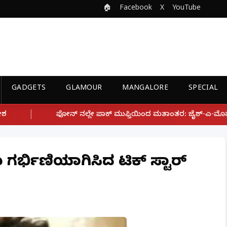
🏠
Facebook
X
YouTube
GADGETS
GLAMOUR
MANGALORE
SPECIAL
 ಪಾಕ್ ಮುಫ್ತಿಯಿಂದ ಮತಾಂತರ: ಜೈಶ್-ಎ-ಮೊಹಮ್ಮದ್ ಉಗ್ರ ಸಂಘಟನೆ ಜೊತೆ ಲಿ
ು ಗರ್ಭಿಣಿಯಾಗಿಸಿದ ಟಿಕ್ ಸ್ಟಾರ್