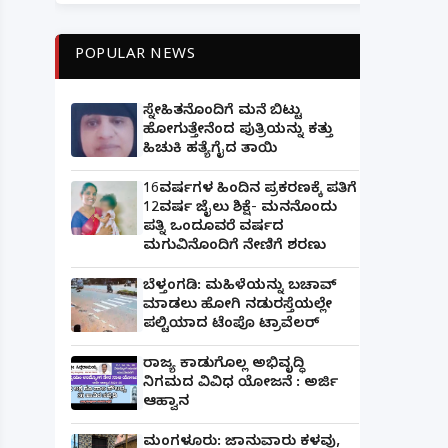
POPULAR NEWS
ಸ್ನೇಹಿತನೊಂದಿಗೆ ಮನೆ ಬಿಟ್ಟು
ಹೋಗುತ್ತೇನೆಂದ ಪುತ್ರಿಯನ್ನು ಕತ್ತು
ಹಿಚುಕಿ ಹತ್ಯೆಗೈದ ತಾಯಿ
16ವರ್ಷಗಳ ಹಿಂದಿನ ಪ್ರಕರಣಕ್ಕೆ ಪತಿಗೆ
12ವರ್ಷ ಜೈಲು ಶಿಕ್ಷೆ- ಮನನೊಂದು
ಪತ್ನಿ ಒಂದೂವರೆ ವರ್ಷದ
ಮಗುವಿನೊಂದಿಗೆ ನೇಣಿಗೆ ಶರಣು
ಬೆಳ್ತಂಗಡಿ: ಮಹಿಳೆಯನ್ನು ಬಚಾವ್
ಮಾಡಲು ಹೋಗಿ ನಡುರಸ್ತೆಯಲ್ಲೇ
ಪಲ್ಟಿಯಾದ ಟೆಂಪೊ ಟ್ರಾವೆಲರ್
ರಾಜ್ಯ ಕಾಡುಗೊಲ್ಲ ಅಭಿವೃದ್ಧಿ
ನಿಗಮದ ವಿವಿಧ ಯೋಜನೆ : ಅರ್ಜಿ
ಆಹ್ವಾನ
ಮಂಗಳೂರು: ಜಾನುವಾರು ಕಳವು,