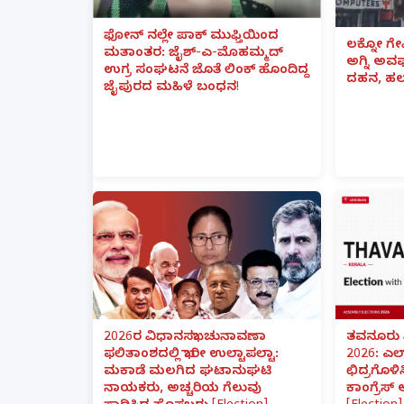
ಫೋನ್ ನಲ್ಲೇ ಪಾಕ್ ಮುಫ್ತಿಯಿಂದ
ಲಕ್ನೋ ಗೇ
ಮತಾಂತರ: ಜೈಶ್-ಎ-ಮೊಹಮ್ಮದ್
ಅಗ್ನಿ ಅ
ಉಗ್ರ ಸಂಘಟನೆ ಜೊತೆ ಲಿಂಕ್ ಹೊಂದಿದ್ದ
ದಹನ, ಹಲ
ಜೈಪುರದ ಮಹಿಳೆ ಬಂಧನ!
2026ರ ವಿಧಾನಸಭಾ ಚುನಾವಣಾ
ತವನೂರು 
ಫಲಿತಾಂಶದಲ್ಲಿ ಭಾರೀ ಉಲ್ಟಾಪಲ್ಟಾ:
2026: ಎಲ
ಮಕಾಡೆ ಮಲಗಿದ ಘಟಾನುಘಟಿ
ಛಿದ್ರಗೊಳಿ
ನಾಯಕರು, ಅಚ್ಚರಿಯ ಗೆಲುವು
ಕಾಂಗ್ರೆಸ್