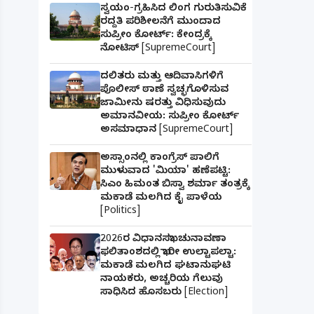
ಸ್ವಯಂ-ಗ್ರಹಿಸಿದ ಲಿಂಗ ಗುರುತಿಸುವಿಕೆ
ರದ್ದತಿ ಪರಿಶೀಲನೆಗೆ ಮುಂದಾದ
ಸುಪ್ರೀಂ ಕೋರ್ಟ್: ಕೇಂದ್ರಕ್ಕೆ
ನೋಟಿಸ್ [SupremeCourt]
ದಲಿತರು ಮತ್ತು ಆದಿವಾಸಿಗಳಿಗೆ
ಪೊಲೀಸ್ ಠಾಣೆ ಸ್ವಚ್ಛಗೊಳಿಸುವ
ಜಾಮೀನು ಷರತ್ತು ವಿಧಿಸುವುದು
ಅಮಾನವೀಯ: ಸುಪ್ರೀಂ ಕೋರ್ಟ್
ಅಸಮಾಧಾನ [SupremeCourt]
ಅಸ್ಸಾಂನಲ್ಲಿ ಕಾಂಗ್ರೆಸ್ ಪಾಲಿಗೆ
ಮುಳುವಾದ 'ಮಿಯಾ' ಹಣೆಪಟ್ಟಿ:
ಸಿಎಂ ಹಿಮಂತ ಬಿಸ್ವಾ ಶರ್ಮಾ ತಂತ್ರಕ್ಕೆ
ಮಕಾಡೆ ಮಲಗಿದ ಕೈ ಪಾಳೆಯ
[Politics]
2026ರ ವಿಧಾನಸಭಾ ಚುನಾವಣಾ
ಫಲಿತಾಂಶದಲ್ಲಿ ಭಾರೀ ಉಲ್ಟಾಪಲ್ಟಾ:
ಮಕಾಡೆ ಮಲಗಿದ ಘಟಾನುಘಟಿ
ನಾಯಕರು, ಅಚ್ಚರಿಯ ಗೆಲುವು
ಸಾಧಿಸಿದ ಹೊಸಬರು [Election]