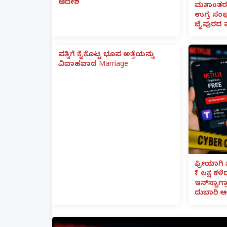
ಆದೇಶ
ಮತಾಂತರ:
ಉಗ್ರ ಸಂಘ
ಜೈಪುರದ 
ಪತ್ನಿಗೆ ಕೈಕೊಟ್ಟ ಭೂಪ ಅತ್ತೆಯನ್ನು
ವಿವಾಹವಾದ Marriage
ಫ್ರೀಯಾಗಿ 
₹1 ಲಕ್ಷ ಕಳ
ಇನ್‌ಸ್ಟಾಗ್ರ
ದುಬಾರಿ ಆ