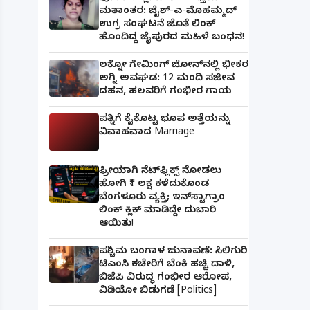
ಮತಾಂತರ: ಜೈಶ್-ಎ-ಮೊಹಮ್ಮದ್
ಉಗ್ರ ಸಂಘಟನೆ ಜೊತೆ ಲಿಂಕ್
ಹೊಂದಿದ್ದ ಜೈಪುರದ ಮಹಿಳೆ ಬಂಧನ!
ಲಕ್ನೋ ಗೇಮಿಂಗ್ ಜೋನ್‌ನಲ್ಲಿ ಭೀಕರ
ಅಗ್ನಿ ಅವಘಡ: 12 ಮಂದಿ ಸಜೀವ
ದಹನ, ಹಲವರಿಗೆ ಗಂಭೀರ ಗಾಯ
ಪತ್ನಿಗೆ ಕೈಕೊಟ್ಟ ಭೂಪ ಅತ್ತೆಯನ್ನು
ವಿವಾಹವಾದ Marriage
ಫ್ರೀಯಾಗಿ ನೆಟ್‌ಫ್ಲಿಕ್ಸ್ ನೋಡಲು
ಹೋಗಿ ₹1 ಲಕ್ಷ ಕಳೆದುಕೊಂಡ
ಬೆಂಗಳೂರು ವ್ಯಕ್ತಿ; ಇನ್‌ಸ್ಟಾಗ್ರಾಂ
ಲಿಂಕ್ ಕ್ಲಿಕ್ ಮಾಡಿದ್ದೇ ದುಬಾರಿ
ಆಯಿತು!
ಪಶ್ಚಿಮ ಬಂಗಾಳ ಚುನಾವಣೆ: ಸಿಲಿಗುರಿ
ಟಿಎಂಸಿ ಕಚೇರಿಗೆ ಬೆಂಕಿ ಹಚ್ಚಿ ದಾಳಿ,
ಬಿಜೆಪಿ ವಿರುದ್ಧ ಗಂಭೀರ ಆರೋಪ,
ವಿಡಿಯೋ ಬಿಡುಗಡೆ [Politics]