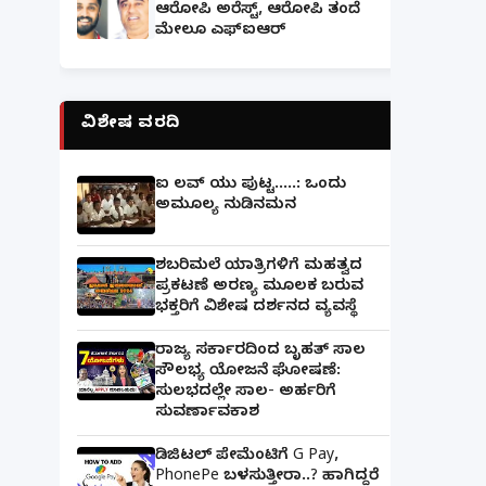
ಆರೋಪಿ ಅರೆಸ್ಟ್, ಆರೋಪಿ ತಂದೆ
ಮೇಲೂ ಎಫ್ಐಆರ್
ವಿಶೇಷ ವರದಿ
ಐ ಲವ್ ಯು ಪುಟ್ಟ.....: ಒಂದು
ಅಮೂಲ್ಯ ನುಡಿನಮನ
ಶಬರಿಮಲೆ ಯಾತ್ರಿಗಳಿಗೆ ಮಹತ್ವದ
ಪ್ರಕಟಣೆ ಅರಣ್ಯ ಮೂಲಕ ಬರುವ
ಭಕ್ತರಿಗೆ ವಿಶೇಷ ದರ್ಶನದ ವ್ಯವಸ್ಥೆ
ರಾಜ್ಯ ಸರ್ಕಾರದಿಂದ ಬೃಹತ್ ಸಾಲ
ಸೌಲಭ್ಯ ಯೋಜನೆ ಘೋಷಣೆ:
ಸುಲಭದಲ್ಲೇ ಸಾಲ- ಅರ್ಹರಿಗೆ
ಸುವರ್ಣಾವಕಾಶ
ಡಿಜಿಟಲ್ ಪೇಮೆಂಟಿಗೆ G Pay,
PhonePe ಬಳಸುತ್ತೀರಾ..? ಹಾಗಿದ್ದರೆ