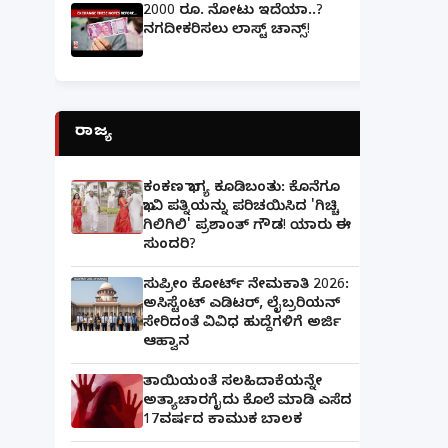
2000 ರೂ. ನೋಟು ಇದೆಯಾ..?
ನಗದೀಕರಿಸಲು ಲಾಸ್ಟ್‌ ಚಾನ್ಸ್‌!
ರಾಜ್ಯ
ಕಂಕಣ ಭಾಗ್ಯ ಕೂಡಿಬಂತು: ಕೊನೆಗೂ
ಭಾವಿ ಪತ್ನಿಯನ್ನು ಪರಿಚಯಿಸಿದ 'ಗಿಚ್ಚಿ
ಗಿಲಿಗಿಲಿ' ಪ್ರಶಾಂತ್ ಗೌಡ! ಯಾರು ಈ
ಸುಂದರಿ?
ಸುಪ್ರೀಂ ಕೋರ್ಟ್ ನೇಮಕಾತಿ 2026:
ಅಸಿಸ್ಟೆಂಟ್ ಎಡಿಟರ್, ಲೈಬ್ರರಿಯನ್
ಸೇರಿದಂತೆ ವಿವಿಧ ಹುದ್ದೆಗಳಿಗೆ ಅರ್ಜಿ
ಆಹ್ವಾನ
ತಾಯಿಯಂತೆ ಸಲಹಿದಾಕೆಯನ್ನೇ
ಅತ್ಯಾಚಾರಗೈದು ಕೊಲೆ ಮಾಡಿ ಎಸೆದ
17ವರ್ಷದ ಕಾಮುಕ ಬಾಲಕ