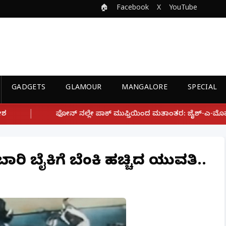
🏠
Facebook
X
YouTube
GADGETS
GLAMOUR
MANGALORE
SPECIAL
ೇ ಪಾಕ್ ಮುಫ್ತಿಯಿಂದ ಮತಾಂತರ: ಜೈಶ್-ಎ-ಮೊಹಮ್ಮದ್ ಉಗ್ರ ಸಂಘಟನೆ ಜೊತೆ ಲ
ುಬಾರಿ ಬೈಕಿಗೆ ಬೆಂಕಿ ಹಚ್ಚಿದ ಯುವತಿ..