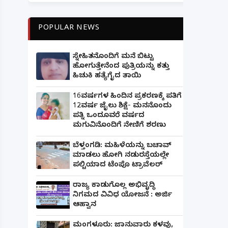
POPULAR NEWS
ಸ್ನೇಹಿತನೊಂದಿಗೆ ಮನೆ ಬಿಟ್ಟು
ಹೋಗುತ್ತೇನೆಂದ ಪುತ್ರಿಯನ್ನು ಕತ್ತು
ಹಿಚುಕಿ ಹತ್ಯೆಗೈದ ತಾಯಿ
16ವರ್ಷಗಳ ಹಿಂದಿನ ಪ್ರಕರಣಕ್ಕೆ ಪತಿಗೆ
12ವರ್ಷ ಜೈಲು ಶಿಕ್ಷೆ- ಮನನೊಂದು
ಪತ್ನಿ ಒಂದೂವರೆ ವರ್ಷದ
ಮಗುವಿನೊಂದಿಗೆ ನೇಣಿಗೆ ಶರಣು
ಬೆಳ್ತಂಗಡಿ: ಮಹಿಳೆಯನ್ನು ಬಚಾವ್
ಮಾಡಲು ಹೋಗಿ ನಡುರಸ್ತೆಯಲ್ಲೇ
ಪಲ್ಟಿಯಾದ ಟೆಂಪೊ ಟ್ರಾವೆಲರ್
ರಾಜ್ಯ ಕಾಡುಗೊಲ್ಲ ಅಭಿವೃದ್ಧಿ
ನಿಗಮದ ವಿವಿಧ ಯೋಜನೆ : ಅರ್ಜಿ
ಆಹ್ವಾನ
ಮಂಗಳೂರು: ಜಾನುವಾರು ಕಳವು,