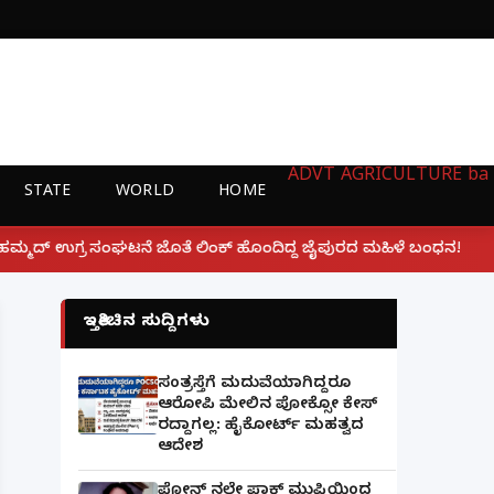
ADVT
AGRICULTURE
ba
STATE
WORLD
HOME
|
ಿಂಕ್ ಹೊಂದಿದ್ದ ಜೈಪುರದ ಮಹಿಳೆ ಬಂಧನ!
ಲಕ್ನೋ ಗೇಮಿಂಗ್ 
ಇತ್ತೀಚಿನ ಸುದ್ದಿಗಳು
ಸಂತ್ರಸ್ತೆಗೆ ಮದುವೆಯಾಗಿದ್ದರೂ
ಆರೋಪಿ ಮೇಲಿನ ಪೋಕ್ಸೋ ಕೇಸ್
ರದ್ದಾಗಲ್ಲ: ಹೈಕೋರ್ಟ್ ಮಹತ್ವದ
ಆದೇಶ
ಫೋನ್ ನಲ್ಲೇ ಪಾಕ್ ಮುಫ್ತಿಯಿಂದ