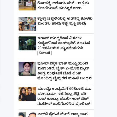
ಗೋಹತ್ಯೆ ಆರೋಪಿ ಮನೆ - ಅಕ್ರಮ
ಕಸಾಯಿಖಾನೆ ಮುಟ್ಟುಗೋಲು
ಕ್ರಾಕ್ಸ್ ಚಪ್ಪಲಿಯಲ್ಲಿ ಅಡಗಿದ್ದ ಕೊಳಕು
ಮಂಡಲ ಹಾವು ಕಚ್ಚಿ ವ್ಯಕ್ತಿ ಸಾವು
ಇರಾನ್ ಯುದ್ಧದಿಂದ ವಿಳಂಬ:
ಕುವೈತ್‌ನಿಂದ ತಾಯ್ನಾಡಿಗೆ ತಲುಪಿದ
20 ಭಾರತೀಯರ ಮೃತದೇಹಗಳು
ಫ್ರೀಯಾಗಿ ನೆಟ್‌ಫ್ಲಿಕ್ಸ್ ನೋಡಲು ಹ
[Kuwait]
ಕ್ಲಿಕ್ ಮಾಡಿದ್ದೇ ದುಬಾರಿ ಆಯಿತು!
ಫೋನ್ ನಲ್ಲೇ ಪಾಕ್ ಮುಫ್ತಿಯಿಂದ
ಮತಾಂತರ: ಜೈಶ್-ಎ-ಮೊಹಮ್ಮದ್
ಉಗ್ರ ಸಂಘಟನೆ ಜೊತೆ ಲಿಂಕ್
ಹೊಂದಿದ್ದ ಜೈಪುರದ ಮಹಿಳೆ ಬಂಧನ!
ಮುಂಬೈ: ಉದ್ಯಮಿಗೆ 60ಕೋಟಿ ರೂ.
ಪಂಗನಾಮ- ನಟಿ ಶಿಲ್ಪಾ ಶೆಟ್ಟಿ ಪತಿ
ರಾಜ್ ಕುಂದ್ರಾ ಪರಾರಿ- ಲುಕ್ ಔಟ್
ನೊಟೀಸ್ ಜಾರಿಗೊಳಿಸಿದ ಪೊಲೀಸ್
ಎಫ್‌ಬಿ ಸ್ನೇಹಿತೆ ಮೇಲೆ ಅತ್ಯಾಚಾರ -