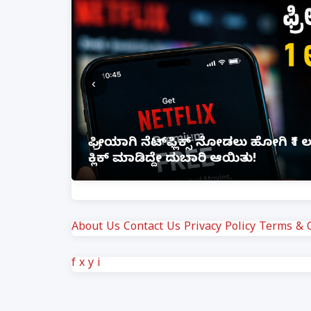
‹
ದಿ ಸಜೀವ ದಹನ, ಹಲವರಿಗೆ ಗಂಭೀರ
ಪತ್ನಿಗೆ ಕೈಕೊಟ್ಟ
About Us
Contact Us
Privacy Policy
Terms & C
f
x
y
i