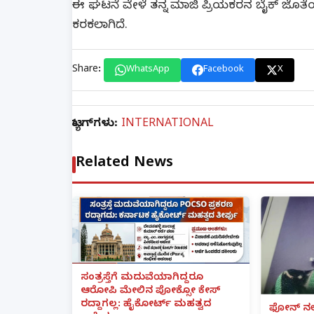
ಈ ಘಟನೆ ವೇಳೆ ತನ್ನ ಮಾಜಿ ಪ್ರಿಯಕರನ ಬೈಕ್ ಜೊತೆಯಲ್ಲಿ
ಕರಕಲಾಗಿದೆ.
Share:
WhatsApp
Facebook
X
ಟ್ಯಾಗ್‌ಗಳು:
INTERNATIONAL
Related News
ಸಂತ್ರಸ್ತೆಗೆ ಮದುವೆಯಾಗಿದ್ದರೂ
ಆರೋಪಿ ಮೇಲಿನ ಪೋಕ್ಸೋ ಕೇಸ್
ರದ್ದಾಗಲ್ಲ: ಹೈಕೋರ್ಟ್ ಮಹತ್ವದ
ಫೋನ್ ನಲ್