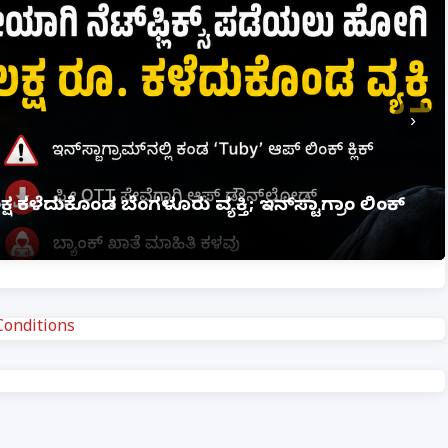
›
 ಭೂಪ ಅತ್ತೆಯನ್ನು ವಿವಾಹವಾದ Marriage
onditions