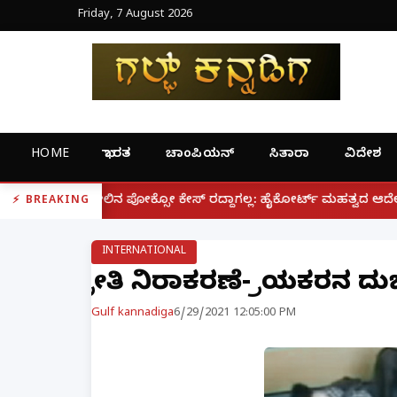
Friday, 7 August 2026
HOME
ಭಾರತ
ಚಾಂಪಿಯನ್
ಸಿತಾರಾ
ವಿದೇಶ
|
ಸೋ ಕೇಸ್ ರದ್ದಾಗಲ್ಲ: ಹೈಕೋರ್ಟ್ ಮಹತ್ವದ ಆದೇಶ
ಫೋನ್ ನಲ್ಲ
BREAKING
INTERNATIONAL
ಪ್ರೀತಿ ನಿರಾಕರಣೆ- ಪ್ರಿಯಕರನ ದ
Gulf kannadiga
6/29/2021 12:05:00 PM