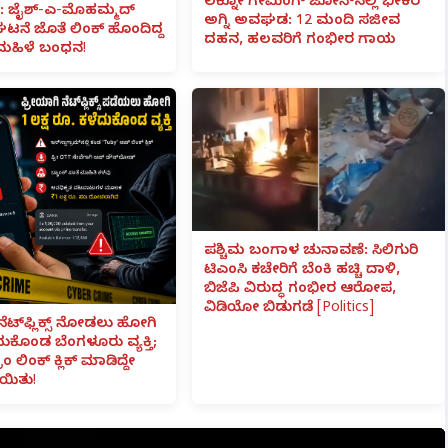
ಲಕ್ನೋ ಗೇಮಿಂಗ್ ಜೋನ್‌ನಲ್ಲಿ ಭೀಕರ
 ಜೈಶ್-ಎ-ಮೊಹಮ್ಮದ್
ಅಗ್ನಿ ಅವಘಡ: 12 ಮಂದಿ ಸಜೀವ
ಟನೆ ಜೊತೆ ಲಿಂಕ್ ಹೊಂದಿದ್ದ
ದಹನ, ಹಲವರಿಗೆ ಗಂಭೀರ ಗಾಯ
ಮಹಿಳೆ ಬಂಧನ!
ಪಶ್ಚಿಮ ಬಂಗಾಳ ಚುನಾವಣೆ: ಸಿಲಿಗುರಿ
ಟಿಎಂಸಿ ಕಚೇರಿಗೆ ಬೆಂಕಿ ಹಚ್ಚಿ ದಾಳಿ,
ಬಿಜೆಪಿ ವಿರುದ್ಧ ಗಂಭೀರ ಆರೋಪ,
ವಿಡಿಯೋ ಬಿಡುಗಡೆ [Politics]
ನೆಟ್‌ಫ್ಲಿಕ್ಸ್ ನೋಡಲು ಹೋಗಿ
ೆದುಕೊಂಡ ಬೆಂಗಳೂರು ವ್ಯಕ್ತಿ;
ಾಂ ಲಿಂಕ್ ಕ್ಲಿಕ್ ಮಾಡಿದ್ದೇ
ಯಿತು!