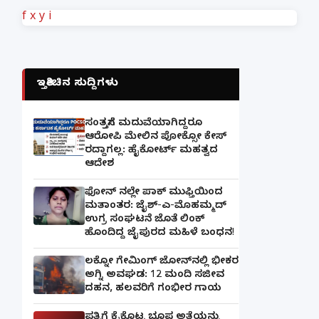
f
x
y
i
ಇತ್ತೀಚಿನ ಸುದ್ದಿಗಳು
ಸಂತ್ರಸ್ತೆಗೆ ಮದುವೆಯಾಗಿದ್ದರೂ
ಆರೋಪಿ ಮೇಲಿನ ಪೋಕ್ಸೋ ಕೇಸ್
ರದ್ದಾಗಲ್ಲ: ಹೈಕೋರ್ಟ್ ಮಹತ್ವದ
ಆದೇಶ
ಫೋನ್ ನಲ್ಲೇ ಪಾಕ್ ಮುಫ್ತಿಯಿಂದ
ಮತಾಂತರ: ಜೈಶ್-ಎ-ಮೊಹಮ್ಮದ್
ಉಗ್ರ ಸಂಘಟನೆ ಜೊತೆ ಲಿಂಕ್
ಹೊಂದಿದ್ದ ಜೈಪುರದ ಮಹಿಳೆ ಬಂಧನ!
ಲಕ್ನೋ ಗೇಮಿಂಗ್ ಜೋನ್‌ನಲ್ಲಿ ಭೀಕರ
ಅಗ್ನಿ ಅವಘಡ: 12 ಮಂದಿ ಸಜೀವ
ದಹನ, ಹಲವರಿಗೆ ಗಂಭೀರ ಗಾಯ
ಪತ್ನಿಗೆ ಕೈಕೊಟ್ಟ ಭೂಪ ಅತ್ತೆಯನ್ನು