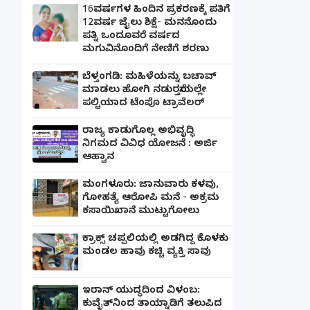
16ವರ್ಷಗಳ ಹಿಂದಿನ ಪ್ರಕರಣಕ್ಕೆ ಪತಿಗೆ
12ವರ್ಷ ಜೈಲು ಶಿಕ್ಷೆ- ಮನನೊಂದು
ಪತ್ನಿ ಒಂದೂವರೆ ವರ್ಷದ
ಮಗುವಿನೊಂದಿಗೆ ನೇಣಿಗೆ ಶರಣು
ಬೆಳ್ತಂಗಡಿ: ಮಹಿಳೆಯನ್ನು ಬಚಾವ್
ಮಾಡಲು ಹೋಗಿ ನಡುರಸ್ತೆಯಲ್ಲೇ
ಪಲ್ಟಿಯಾದ ಟೆಂಪೊ ಟ್ರಾವೆಲರ್
ರಾಜ್ಯ ಕಾಡುಗೊಲ್ಲ ಅಭಿವೃದ್ಧಿ
ನಿಗಮದ ವಿವಿಧ ಯೋಜನೆ : ಅರ್ಜಿ
ಆಹ್ವಾನ
ಮಂಗಳೂರು: ಜಾನುವಾರು ಕಳವು,
ಗೋಹತ್ಯೆ ಆರೋಪಿ ಮನೆ - ಅಕ್ರಮ
ಕಸಾಯಿಖಾನೆ ಮುಟ್ಟುಗೋಲು
ಕ್ರಾಕ್ಸ್ ಚಪ್ಪಲಿಯಲ್ಲಿ ಅಡಗಿದ್ದ ಕೊಳಕು
ಮಂಡಲ ಹಾವು ಕಚ್ಚಿ ವ್ಯಕ್ತಿ ಸಾವು
ಇರಾನ್ ಯುದ್ಧದಿಂದ ವಿಳಂಬ:
ಕುವೈತ್‌ನಿಂದ ತಾಯ್ನಾಡಿಗೆ ತಲುಪಿದ