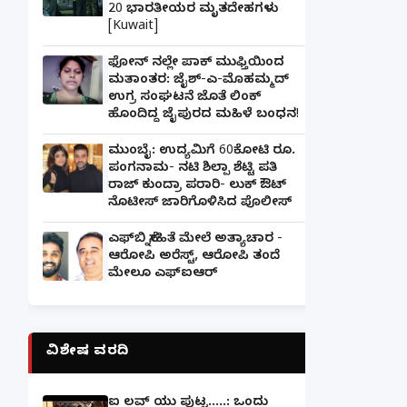
20 ಭಾರತೀಯರ ಮೃತದೇಹಗಳು
[Kuwait]
ಫೋನ್ ನಲ್ಲೇ ಪಾಕ್ ಮುಫ್ತಿಯಿಂದ
ಮತಾಂತರ: ಜೈಶ್-ಎ-ಮೊಹಮ್ಮದ್
ಉಗ್ರ ಸಂಘಟನೆ ಜೊತೆ ಲಿಂಕ್
ಹೊಂದಿದ್ದ ಜೈಪುರದ ಮಹಿಳೆ ಬಂಧನ!
ಮುಂಬೈ: ಉದ್ಯಮಿಗೆ 60ಕೋಟಿ ರೂ.
ಪಂಗನಾಮ- ನಟಿ ಶಿಲ್ಪಾ ಶೆಟ್ಟಿ ಪತಿ
ರಾಜ್ ಕುಂದ್ರಾ ಪರಾರಿ- ಲುಕ್ ಔಟ್
ನೊಟೀಸ್ ಜಾರಿಗೊಳಿಸಿದ ಪೊಲೀಸ್
ಎಫ್‌ಬಿ ಸ್ನೇಹಿತೆ ಮೇಲೆ ಅತ್ಯಾಚಾರ -
ಆರೋಪಿ ಅರೆಸ್ಟ್, ಆರೋಪಿ ತಂದೆ
ಮೇಲೂ ಎಫ್ಐಆರ್
ವಿಶೇಷ ವರದಿ
ಐ ಲವ್ ಯು ಪುಟ್ಟ.....: ಒಂದು