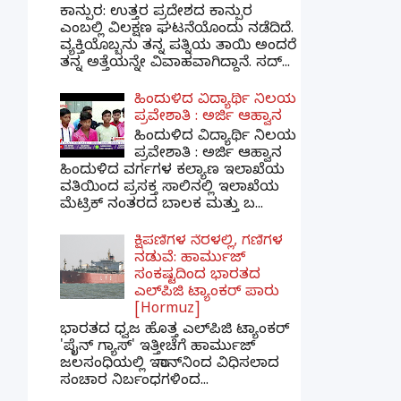
ಕಾನ್ಪುರ: ಉತ್ತರ ಪ್ರದೇಶದ ಕಾನ್ಪುರ
ಎಂಬಲ್ಲಿ ವಿಲಕ್ಷಣ ಘಟನೆಯೊಂದು ನಡೆದಿದೆ.
ವ್ಯಕ್ತಿಯೊಬ್ಬನು ತನ್ನ ಪತ್ನಿಯ ತಾಯಿ ಅಂದರೆ
ತನ್ನ ಅತ್ತೆಯನ್ನೇ ವಿವಾಹವಾಗಿದ್ದಾನೆ. ಸದ್...
ಹಿಂದುಳಿದ ವಿದ್ಯಾರ್ಥಿ ನಿಲಯ
ಪ್ರವೇಶಾತಿ : ಅರ್ಜಿ ಆಹ್ವಾನ
ಹಿಂದುಳಿದ ವಿದ್ಯಾರ್ಥಿ ನಿಲಯ
ಪ್ರವೇಶಾತಿ : ಅರ್ಜಿ ಆಹ್ವಾನ
ಹಿಂದುಳಿದ ವರ್ಗಗಳ ಕಲ್ಯಾಣ ಇಲಾಖೆಯ
ವತಿಯಿಂದ ಪ್ರಸಕ್ತ ಸಾಲಿನಲ್ಲಿ ಇಲಾಖೆಯ
ಮೆಟ್ರಿಕ್ ನಂತರದ ಬಾಲಕ ಮತ್ತು ಬ...
ಕ್ಷಿಪಣಿಗಳ ನೆರಳಲ್ಲಿ, ಗಣಿಗಳ
ನಡುವೆ: ಹಾರ್ಮುಜ್
ಸಂಕಷ್ಟದಿಂದ ಭಾರತದ
ಎಲ್‌ಪಿಜಿ ಟ್ಯಾಂಕರ್ ಪಾರು
[Hormuz]
ಭಾರತದ ಧ್ವಜ ಹೊತ್ತ ಎಲ್‌ಪಿಜಿ ಟ್ಯಾಂಕರ್
'ಪೈನ್ ಗ್ಯಾಸ್' ಇತ್ತೀಚೆಗೆ ಹಾರ್ಮುಜ್
ಜಲಸಂಧಿಯಲ್ಲಿ ಇರಾನ್‌ನಿಂದ ವಿಧಿಸಲಾದ
ಸಂಚಾರ ನಿರ್ಬಂಧಗಳಿಂದ...