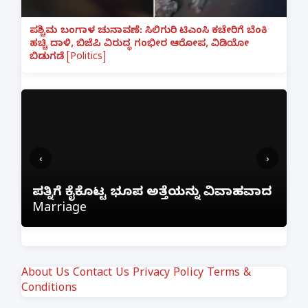
ಪಶ್ಚಿಮ ಬಂಗಾಳ ಚುನಾವಣೆ: ಸಿಲಿಗುರಿ ಟಿಎಂಸಿ ಕಚೇರಿಗೆ ಬೆಂಕಿ
ಹಚ್ಚಿ ದಾಳಿ, ಬಿಜೆಪಿ ವಿರುದ್ಧ ಗಂಭೀರ ಆರೋಪ, ವಿಡಿಯೋ
ಬಿಡುಗಡೆ [Politics]
‹
›
ಫ್ರೀಯಾಗಿ ನೆಟ್‌ಫ್ಲಿಕ್ಸ್ ನೋಡಲು ಹೋಗಿ ₹1 ಲಕ್ಷ
ಾದ
ಕಳೆದುಕೊಂಡ ಬೆಂಗಳೂರು ವ್ಯಕ್ತಿ; ಇನ್‌ಸ್ಟಾಗ್ರಾಂ
ಲಿಂಕ್ ಕ್ಲಿಕ್ ಮಾಡಿದ್ದೇ ದುಬಾರಿ ಆಯಿತು!
About Us
Contact Us
Privacy Policy
Terms &
Conditions