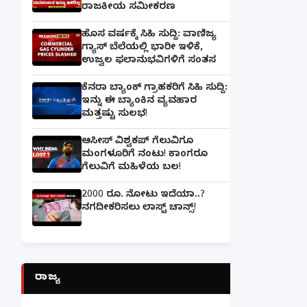
ರಾಜಕೀಯ ಸಮೀಕರಣ
ಹೊಸ ವರ್ಷಕ್ಕೆ ಸಿಹಿ ಸುದ್ದಿ: ವಾಣಿಜ್ಯ
ಗ್ಯಾಸ್‌ ಬೆಲೆಯಲ್ಲಿ ಭಾರೀ ಇಳಿಕೆ,
ಉಜ್ವಲ ಫಲಾನುಭವಿಗಳಿಗೆ ಸಂತಸ
ಕೆನರಾ ಬ್ಯಾಂಕ್‌ ಗ್ರಾಹಕರಿಗೆ ಸಿಹಿ ಸುದ್ದಿ:
ಇನ್ನು ಈ ಬ್ಯಾಂಕಿನ ವ್ಯವಹಾರ
ಮತ್ತಷ್ಟು ಸುಲಭ!
ಆಸೀಸ್ ವಿಶ್ವಕಪ್ ಗೆಲುವಿಗೂ
ಮಂಗಳೂರಿಗೆ ನಂಟು! ಕಾಂಗರೂ
ಗೆಲುವಿಗೆ ಮಹಿಳೆಯ ಬಲ!
2000 ರೂ. ನೋಟು ಇದೆಯಾ..?
ನಗದೀಕರಿಸಲು ಲಾಸ್ಟ್‌ ಚಾನ್ಸ್‌!
ರಾಜ್ಯ