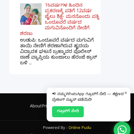
16ವರ್ಷಗಳ ಹಿಂದಿನ
ಪ್ರಕರಣಕ್ಕೆ ಪತಿಗೆ 12ವರ್ಷ
ಜೈಲು ಶಿಕ್ಷೆ- ಮನನೊಂದು ಪತ್ನಿ
ಒಂದೂವರೆ ವರ್ಷದ
ಮಗುವಿನೊಂದಿಗೆ ನೇಣಿಗೆ
ಶರಣು
ಉಡುಪಿ: ಒಂದೂವರೆ ವರ್ಷದ ಮಗುವಿಗೆ
ತಾಯಿ ನೇಣಿಗೆ ಶರಣಾಗಿರುವ ಹೃದಯ
ವಿದ್ರಾವಕ ಘಟನೆ ಬ್ರಹ್ಮಾವರ ಪೊಲೀಸ್
ಠಾಣೆ ವ್ಯಾಪ್ತಿಯ ಕುಂಜಾಲು ಹೆರಂಜೆ ಕ್ರಾಸ್
ಬಳಿ ...
×
📢 ನಮ್ಮ WhatsApp ಗ್ರೂಪ್‌ಗೆ ಸೇರಿ — ತಕ್ಷಣದ
ಬ್ರೇಕಿಂಗ್ ನ್ಯೂಸ್ ಪಡೆಯಿರಿ!
About
Privacy Policy
Contact
Disclaimer
ಗ್ರೂಪ್‌ಗೆ ಸೇರಿ
Powered By :
Online Pudu