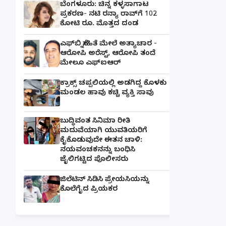
ಬೆಂಗಳೂರು: ಚಿನ್ನ ಕಳ್ಳಸಾಗಾಟ
ಪ್ರಕರಣ- ನಟಿ ರನ್ಯಾ ರಾವ್‌ಗೆ 102
ಕೋಟಿ ರೂ. ಮೊತ್ತದ ದಂಡ
ಎಫ್‌ಬಿ ಸ್ನೇಹಿತೆ ಮೇಲೆ ಅತ್ಯಾಚಾರ -
ಆರೋಪಿ ಅರೆಸ್ಟ್, ಆರೋಪಿ ತಂದೆ
ಮೇಲೂ ಎಫ್ಐಆರ್
ಕ್ರಾಕ್ಸ್ ಚಪ್ಪಲಿಯಲ್ಲಿ ಅಡಗಿದ್ದ ಕೊಳಕು
ಮಂಡಲ ಹಾವು ಕಚ್ಚಿ ವ್ಯಕ್ತಿ ಸಾವು
ಬುದ್ಧಿವಂತ ಸಿನಿಮಾ ರೀತಿ
ಮದುವೆಯಾಗಿ ಯುವತಿಯರಿಗೆ
ಕೈಕೊಡುವುದೇ ಈತನ ಚಾಳಿ:
ನಯವಂಚಕನನ್ನು ಬಂಧಿಸಿ
ಜೈಲಿಗಟ್ಟಿದ ಪೊಲೀಸರು
ಜಿಲೆಟಿನ್ ಸಿಡಿಸಿ ಪ್ರೇಯಸಿಯನ್ನು
ಕೊಲೆಗೈದ ಪ್ರಿಯಕರ