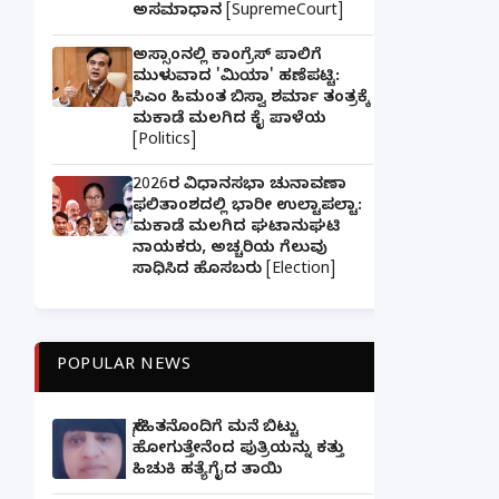
ಅಸಮಾಧಾನ [SupremeCourt]
ಅಸ್ಸಾಂನಲ್ಲಿ ಕಾಂಗ್ರೆಸ್ ಪಾಲಿಗೆ
ಮುಳುವಾದ 'ಮಿಯಾ' ಹಣೆಪಟ್ಟಿ:
ಸಿಎಂ ಹಿಮಂತ ಬಿಸ್ವಾ ಶರ್ಮಾ ತಂತ್ರಕ್ಕೆ
ಮಕಾಡೆ ಮಲಗಿದ ಕೈ ಪಾಳೆಯ
[Politics]
2026ರ ವಿಧಾನಸಭಾ ಚುನಾವಣಾ
ಫಲಿತಾಂಶದಲ್ಲಿ ಭಾರೀ ಉಲ್ಟಾಪಲ್ಟಾ:
ಮಕಾಡೆ ಮಲಗಿದ ಘಟಾನುಘಟಿ
ನಾಯಕರು, ಅಚ್ಚರಿಯ ಗೆಲುವು
ಸಾಧಿಸಿದ ಹೊಸಬರು [Election]
POPULAR NEWS
ಸ್ನೇಹಿತನೊಂದಿಗೆ ಮನೆ ಬಿಟ್ಟು
ಹೋಗುತ್ತೇನೆಂದ ಪುತ್ರಿಯನ್ನು ಕತ್ತು
ಹಿಚುಕಿ ಹತ್ಯೆಗೈದ ತಾಯಿ