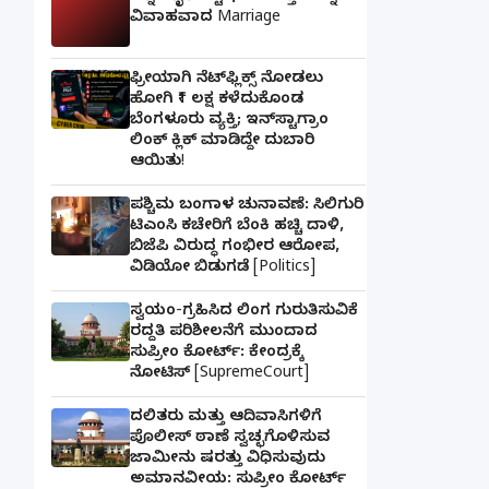
ವಿವಾಹವಾದ Marriage
ಫ್ರೀಯಾಗಿ ನೆಟ್‌ಫ್ಲಿಕ್ಸ್ ನೋಡಲು
ಹೋಗಿ ₹1 ಲಕ್ಷ ಕಳೆದುಕೊಂಡ
ಬೆಂಗಳೂರು ವ್ಯಕ್ತಿ; ಇನ್‌ಸ್ಟಾಗ್ರಾಂ
ಲಿಂಕ್ ಕ್ಲಿಕ್ ಮಾಡಿದ್ದೇ ದುಬಾರಿ
ಆಯಿತು!
ಪಶ್ಚಿಮ ಬಂಗಾಳ ಚುನಾವಣೆ: ಸಿಲಿಗುರಿ
ಟಿಎಂಸಿ ಕಚೇರಿಗೆ ಬೆಂಕಿ ಹಚ್ಚಿ ದಾಳಿ,
ಬಿಜೆಪಿ ವಿರುದ್ಧ ಗಂಭೀರ ಆರೋಪ,
ವಿಡಿಯೋ ಬಿಡುಗಡೆ [Politics]
ಸ್ವಯಂ-ಗ್ರಹಿಸಿದ ಲಿಂಗ ಗುರುತಿಸುವಿಕೆ
ರದ್ದತಿ ಪರಿಶೀಲನೆಗೆ ಮುಂದಾದ
ಸುಪ್ರೀಂ ಕೋರ್ಟ್: ಕೇಂದ್ರಕ್ಕೆ
ನೋಟಿಸ್ [SupremeCourt]
ದಲಿತರು ಮತ್ತು ಆದಿವಾಸಿಗಳಿಗೆ
ಪೊಲೀಸ್ ಠಾಣೆ ಸ್ವಚ್ಛಗೊಳಿಸುವ
ಜಾಮೀನು ಷರತ್ತು ವಿಧಿಸುವುದು
ಅಮಾನವೀಯ: ಸುಪ್ರೀಂ ಕೋರ್ಟ್