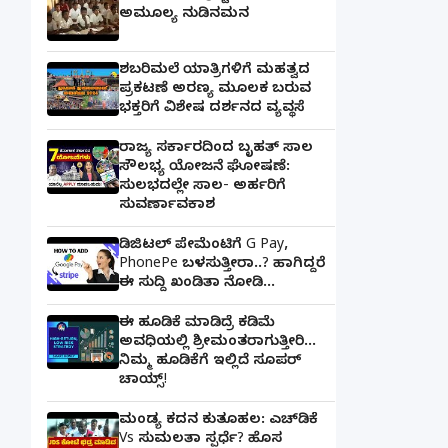
ಅಮೂಲ್ಯ ನುಡಿನಮನ
ಶಬರಿಮಲೆ ಯಾತ್ರಿಗಳಿಗೆ ಮಹತ್ವದ
ಪ್ರಕಟಣೆ ಅರಣ್ಯ ಮೂಲಕ ಬರುವ
ಭಕ್ತರಿಗೆ ವಿಶೇಷ ದರ್ಶನದ ವ್ಯವಸ್ಥೆ
ರಾಜ್ಯ ಸರ್ಕಾರದಿಂದ ಬೃಹತ್ ಸಾಲ
ಸೌಲಭ್ಯ ಯೋಜನೆ ಘೋಷಣೆ:
ಸುಲಭದಲ್ಲೇ ಸಾಲ- ಅರ್ಹರಿಗೆ
ಸುವರ್ಣಾವಕಾಶ
ಡಿಜಿಟಲ್ ಪೇಮೆಂಟಿಗೆ G Pay,
PhonePe ಬಳಸುತ್ತೀರಾ..? ಹಾಗಿದ್ದರೆ
ಈ ಸುದ್ದಿ ಖಂಡಿತಾ ನೋಡಿ...
ಈ ಹೂಡಿಕೆ ಮಾಡಿದ್ರೆ ಕಡಿಮೆ
ಅವಧಿಯಲ್ಲಿ ಶ್ರೀಮಂತರಾಗುತ್ತೀರಿ...
ನಿಮ್ಮ ಹೂಡಿಕೆಗೆ ಇಲ್ಲಿದೆ ಸೂಪರ್
ಚಾಯ್ಸ್‌!
ಮಂಡ್ಯ ಕದನ ಕುತೂಹಲ: ಎಚ್‌ಡಿಕೆ
Vs ಸುಮಲತಾ ಸ್ಪರ್ಧೆ? ಹೊಸ