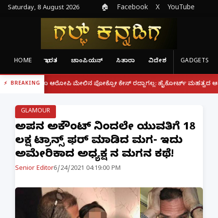
Saturday, 8 August 2026
🏠
Facebook
X
YouTube
HOME
ಭಾರತ
ಚಾಂಪಿಯನ್
ಸಿತಾರಾ
ವಿದೇಶ
GADGETS
|
ದರೂ ಆರೋಪಿ ಮೇಲಿನ ಪೋಕ್ಸೋ ಕೇಸ್ ರದ್ದಾಗಲ್ಲ: ಹೈಕೋರ್ಟ್ ಮಹತ್ವದ ಆದೇಶ
ಫೋನ್
BREAKING
GLAMOUR
ಅಪ್ಪನ ಅಕೌಂಟ್ ನಿಂದಲೇ ಯುವತಿಗೆ 18
ಲಕ್ಷ ಟ್ರಾನ್ಸ್ ಫರ್ ಮಾಡಿದ ಮಗ- ಇದು
ಅಮೇರಿಕಾದ ಅಧ್ಯಕ್ಷ ನ ಮಗನ ಕಥೆ!
Senior Editor
6/24/2021 04:19:00 PM