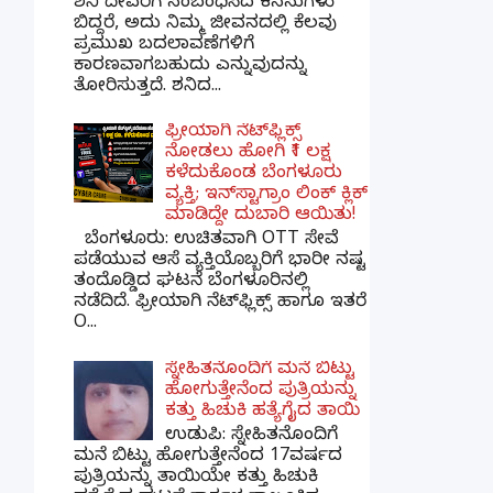
ಶನಿ ದೇವರಿಗೆ ಸಂಬಂಧಿಸಿದ ಕನಸುಗಳು
ಬಿದ್ದರೆ, ಅದು ನಿಮ್ಮ ಜೀವನದಲ್ಲಿ ಕೆಲವು
ಪ್ರಮುಖ ಬದಲಾವಣೆಗಳಿಗೆ
ಕಾರಣವಾಗಬಹುದು ಎನ್ನುವುದನ್ನು
ತೋರಿಸುತ್ತದೆ. ಶನಿದ...
ಫ್ರೀಯಾಗಿ ನೆಟ್‌ಫ್ಲಿಕ್ಸ್
ನೋಡಲು ಹೋಗಿ ₹1 ಲಕ್ಷ
ಕಳೆದುಕೊಂಡ ಬೆಂಗಳೂರು
ವ್ಯಕ್ತಿ; ಇನ್‌ಸ್ಟಾಗ್ರಾಂ ಲಿಂಕ್ ಕ್ಲಿಕ್
ಮಾಡಿದ್ದೇ ದುಬಾರಿ ಆಯಿತು!
ಬೆಂಗಳೂರು: ಉಚಿತವಾಗಿ OTT ಸೇವೆ
ಪಡೆಯುವ ಆಸೆ ವ್ಯಕ್ತಿಯೊಬ್ಬರಿಗೆ ಭಾರೀ ನಷ್ಟ
ತಂದೊಡ್ಡಿದ ಘಟನೆ ಬೆಂಗಳೂರಿನಲ್ಲಿ
ನಡೆದಿದೆ. ಫ್ರೀಯಾಗಿ ನೆಟ್‌ಫ್ಲಿಕ್ಸ್ ಹಾಗೂ ಇತರೆ
O...
ಸ್ನೇಹಿತನೊಂದಿಗೆ ಮನೆ ಬಿಟ್ಟು
ಹೋಗುತ್ತೇನೆಂದ ಪುತ್ರಿಯನ್ನು
ಕತ್ತು ಹಿಚುಕಿ ಹತ್ಯೆಗೈದ ತಾಯಿ
ಉಡುಪಿ: ಸ್ನೇಹಿತನೊಂದಿಗೆ
ಮನೆ ಬಿಟ್ಟು ಹೋಗುತ್ತೇನೆಂದ 17ವರ್ಷದ
ಪುತ್ರಿಯನ್ನು ತಾಯಿಯೇ ಕತ್ತು ಹಿಚುಕಿ