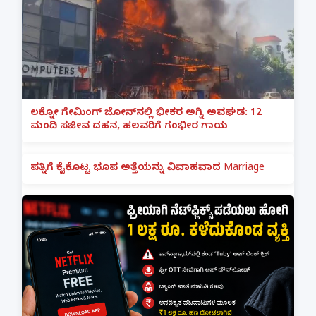
ಲಕ್ನೋ ಗೇಮಿಂಗ್ ಜೋನ್‌ನಲ್ಲಿ ಭೀಕರ ಅಗ್ನಿ ಅವಘಡ: 12
ಮಂದಿ ಸಜೀವ ದಹನ, ಹಲವರಿಗೆ ಗಂಭೀರ ಗಾಯ
ಪತ್ನಿಗೆ ಕೈಕೊಟ್ಟ ಭೂಪ ಅತ್ತೆಯನ್ನು ವಿವಾಹವಾದ Marriage