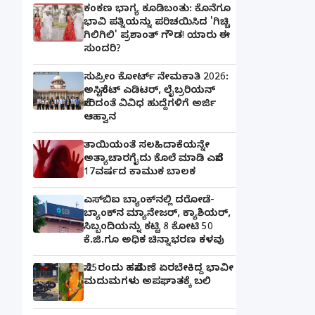
ಕಂಕಣ ಭಾಗ್ಯ ಕೂಡಿಬಂತು: ಕೊನೆಗೂ
ಭಾವಿ ಪತ್ನಿಯನ್ನು ಪರಿಚಯಿಸಿದ 'ಗಿಚ್ಚಿ
ಗಿಲಿಗಿಲಿ' ಪ್ರಶಾಂತ್ ಗೌಡ! ಯಾರು ಈ
ಸುಂದರಿ?
ಸುಪ್ರೀಂ ಕೋರ್ಟ್ ನೇಮಕಾತಿ 2026:
ಅಸಿಸ್ಟೆಂಟ್ ಎಡಿಟರ್, ಲೈಬ್ರರಿಯನ್
ಸೇರಿದಂತೆ ವಿವಿಧ ಹುದ್ದೆಗಳಿಗೆ ಅರ್ಜಿ
ಆಹ್ವಾನ
ತಾಯಿಯಂತೆ ಸಲಹಿದಾಕೆಯನ್ನೇ
ಅತ್ಯಾಚಾರಗೈದು ಕೊಲೆ ಮಾಡಿ ಎಸೆದ
17ವರ್ಷದ ಕಾಮುಕ ಬಾಲಕ
ಎಸ್‌ಬಿಐ ಬ್ಯಾಂಕ್‌ನಲ್ಲಿ‌ ದರೋಡೆ-
ಬ್ಯಾಂಕ್​ನ ಮ್ಯಾನೇಜರ್‌, ಕ್ಯಾಶಿಯರ್‌,
ಸಿಬ್ಬಂದಿಯನ್ನು ಕಟ್ಟಿ 8 ಕೋಟಿ 50
ಕೆ.ಜಿ.ಗೂ ಅಧಿಕ ಚಿನ್ನಾಭರಣ ಕಳವು
ಸೆ.25ರಂದು ಹಸೆಮಣೆ ಏರಬೇಕಿದ್ದ ಭಾವೀ
ಮದುಮಗಳು ಅಪಘಾತಕ್ಕೆ ಬಲಿ