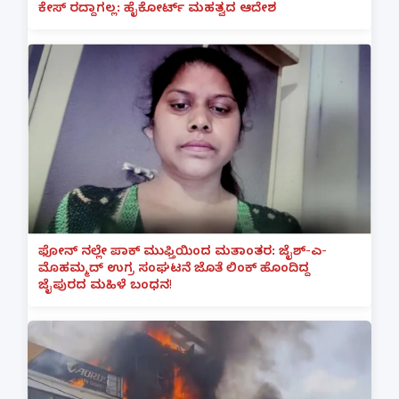
ಕೇಸ್ ರದ್ದಾಗಲ್ಲ: ಹೈಕೋರ್ಟ್ ಮಹತ್ವದ ಆದೇಶ
ಫೋನ್ ನಲ್ಲೇ ಪಾಕ್ ಮುಫ್ತಿಯಿಂದ ಮತಾಂತರ: ಜೈಶ್-ಎ-
ಮೊಹಮ್ಮದ್ ಉಗ್ರ ಸಂಘಟನೆ ಜೊತೆ ಲಿಂಕ್ ಹೊಂದಿದ್ದ
ಜೈಪುರದ ಮಹಿಳೆ ಬಂಧನ!