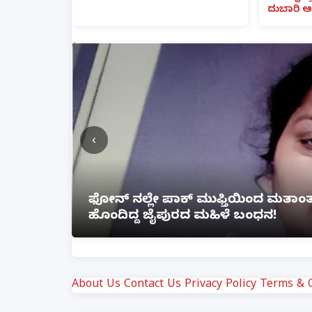
ದುಬಾರಿ ಆ
‹
ೆ ಲಿಂಕ್
ಲಕ್ನೋ ಗೇಮಿಂಗ್ ಜೋನ್‌ನಲ್ಲಿ ಭೀಕರ ಅ
ಗಾಯ
About Us
Contact Us
Privacy Policy
Terms & C