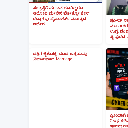
ಸಂತ್ರಸ್ತೆಗೆ ಮದುವೆಯಾಗಿದ್ದರೂ
ಆರೋಪಿ ಮೇಲಿನ ಪೋಕ್ಸೋ ಕೇಸ್
ರದ್ದಾಗಲ್ಲ: ಹೈಕೋರ್ಟ್ ಮಹತ್ವದ
ಫೋನ್ ನಲ್
ಆದೇಶ
ಮತಾಂತರ:
ಉಗ್ರ ಸಂಘ
ಜೈಪುರದ 
ಪತ್ನಿಗೆ ಕೈಕೊಟ್ಟ ಭೂಪ ಅತ್ತೆಯನ್ನು
ವಿವಾಹವಾದ Marriage
ಫ್ರೀಯಾಗಿ 
₹1 ಲಕ್ಷ ಕಳ
ಇನ್‌ಸ್ಟಾಗ್ರ