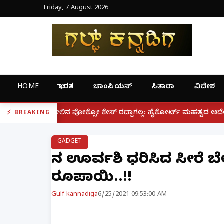
Friday, 7 August 2026
HOME
ಭಾರತ
ಚಾಂಪಿಯನ್
ಸಿತಾರಾ
ವಿದೇಶ
|
ಕೇಸ್ ರದ್ದಾಗಲ್ಲ: ಹೈಕೋರ್ಟ್ ಮಹತ್ವದ ಆದೇಶ
ಫೋನ್ ನಲ್ಲೇ ಪ
BREAKING
GADGET
ನಟಿ ಊರ್ವಶಿ ಧರಿಸಿದ ಸೀರೆ ಬೆ
ರೂಪಾಯಿ..!!
Gulf kannadiga
6/25/2021 09:53:00 AM