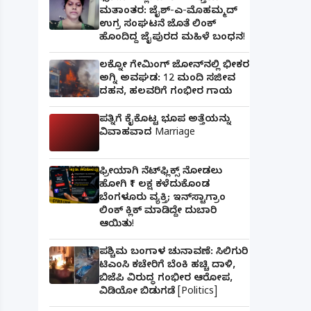
ಮತಾಂತರ: ಜೈಶ್-ಎ-ಮೊಹಮ್ಮದ್
ಉಗ್ರ ಸಂಘಟನೆ ಜೊತೆ ಲಿಂಕ್
ಹೊಂದಿದ್ದ ಜೈಪುರದ ಮಹಿಳೆ ಬಂಧನ!
ಲಕ್ನೋ ಗೇಮಿಂಗ್ ಜೋನ್‌ನಲ್ಲಿ ಭೀಕರ
ಅಗ್ನಿ ಅವಘಡ: 12 ಮಂದಿ ಸಜೀವ
ದಹನ, ಹಲವರಿಗೆ ಗಂಭೀರ ಗಾಯ
ಪತ್ನಿಗೆ ಕೈಕೊಟ್ಟ ಭೂಪ ಅತ್ತೆಯನ್ನು
ವಿವಾಹವಾದ Marriage
ಫ್ರೀಯಾಗಿ ನೆಟ್‌ಫ್ಲಿಕ್ಸ್ ನೋಡಲು
ಹೋಗಿ ₹1 ಲಕ್ಷ ಕಳೆದುಕೊಂಡ
ಬೆಂಗಳೂರು ವ್ಯಕ್ತಿ; ಇನ್‌ಸ್ಟಾಗ್ರಾಂ
ಲಿಂಕ್ ಕ್ಲಿಕ್ ಮಾಡಿದ್ದೇ ದುಬಾರಿ
ಆಯಿತು!
ಪಶ್ಚಿಮ ಬಂಗಾಳ ಚುನಾವಣೆ: ಸಿಲಿಗುರಿ
ಟಿಎಂಸಿ ಕಚೇರಿಗೆ ಬೆಂಕಿ ಹಚ್ಚಿ ದಾಳಿ,
ಬಿಜೆಪಿ ವಿರುದ್ಧ ಗಂಭೀರ ಆರೋಪ,
ವಿಡಿಯೋ ಬಿಡುಗಡೆ [Politics]