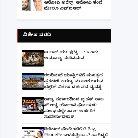
ಆರೋಪಿ ಅರೆಸ್ಟ್, ಆರೋಪಿ ತಂದೆ
ಮೇಲೂ ಎಫ್ಐಆರ್
ವಿಶೇಷ ವರದಿ
ಐ ಲವ್ ಯು ಪುಟ್ಟ.....: ಒಂದು
ಅಮೂಲ್ಯ ನುಡಿನಮನ
ಶಬರಿಮಲೆ ಯಾತ್ರಿಗಳಿಗೆ ಮಹತ್ವದ
ಪ್ರಕಟಣೆ ಅರಣ್ಯ ಮೂಲಕ ಬರುವ
ಭಕ್ತರಿಗೆ ವಿಶೇಷ ದರ್ಶನದ ವ್ಯವಸ್ಥೆ
ರಾಜ್ಯ ಸರ್ಕಾರದಿಂದ ಬೃಹತ್ ಸಾಲ
ಸೌಲಭ್ಯ ಯೋಜನೆ ಘೋಷಣೆ:
ಸುಲಭದಲ್ಲೇ ಸಾಲ- ಅರ್ಹರಿಗೆ
ಸುವರ್ಣಾವಕಾಶ
ಡಿಜಿಟಲ್ ಪೇಮೆಂಟಿಗೆ G Pay,
PhonePe ಬಳಸುತ್ತೀರಾ..? ಹಾಗಿದ್ದರೆ