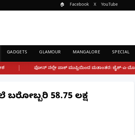
🏠
Facebook
X
YouTube
GADGETS
GLAMOUR
MANGALORE
SPECIAL
ಾಕ್ ಮುಫ್ತಿಯಿಂದ ಮತಾಂತರ: ಜೈಶ್-ಎ-ಮೊಹಮ್ಮದ್ ಉಗ್ರ ಸಂಘಟನೆ ಜೊತೆ ಲಿಂಕ
ಲೆ ಬರೋಬ್ಬರಿ 58.75 ಲಕ್ಷ