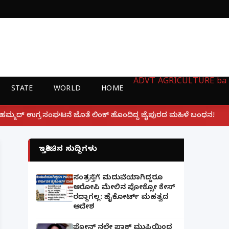
ADVT
AGRICULTURE
ba
STATE
WORLD
HOME
|
್ ಹೊಂದಿದ್ದ ಜೈಪುರದ ಮಹಿಳೆ ಬಂಧನ!
ಲಕ್ನೋ ಗೇಮಿಂಗ್ ಜೋನ
ಇತ್ತೀಚಿನ ಸುದ್ದಿಗಳು
ಸಂತ್ರಸ್ತೆಗೆ ಮದುವೆಯಾಗಿದ್ದರೂ
ಆರೋಪಿ ಮೇಲಿನ ಪೋಕ್ಸೋ ಕೇಸ್
ರದ್ದಾಗಲ್ಲ: ಹೈಕೋರ್ಟ್ ಮಹತ್ವದ
ಆದೇಶ
ಫೋನ್ ನಲ್ಲೇ ಪಾಕ್ ಮುಫ್ತಿಯಿಂದ