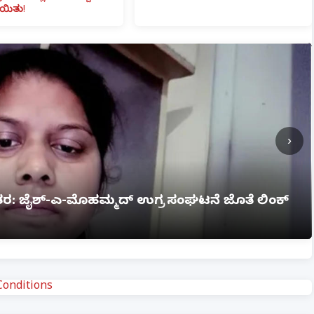
ಯಿತು!
›
ಗ್ನಿ ಅವಘಡ: 12 ಮಂದಿ ಸಜೀವ ದಹನ, ಹಲವರಿಗೆ ಗಂಭೀರ
onditions