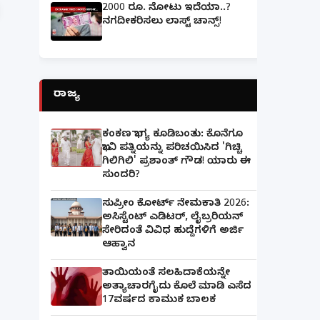
2000 ರೂ. ನೋಟು ಇದೆಯಾ..?
ನಗದೀಕರಿಸಲು ಲಾಸ್ಟ್‌ ಚಾನ್ಸ್‌!
ರಾಜ್ಯ
ಕಂಕಣ ಭಾಗ್ಯ ಕೂಡಿಬಂತು: ಕೊನೆಗೂ
ಭಾವಿ ಪತ್ನಿಯನ್ನು ಪರಿಚಯಿಸಿದ 'ಗಿಚ್ಚಿ
ಗಿಲಿಗಿಲಿ' ಪ್ರಶಾಂತ್ ಗೌಡ! ಯಾರು ಈ
ಸುಂದರಿ?
ಸುಪ್ರೀಂ ಕೋರ್ಟ್ ನೇಮಕಾತಿ 2026:
ಅಸಿಸ್ಟೆಂಟ್ ಎಡಿಟರ್, ಲೈಬ್ರರಿಯನ್
ಸೇರಿದಂತೆ ವಿವಿಧ ಹುದ್ದೆಗಳಿಗೆ ಅರ್ಜಿ
ಆಹ್ವಾನ
ತಾಯಿಯಂತೆ ಸಲಹಿದಾಕೆಯನ್ನೇ
ಅತ್ಯಾಚಾರಗೈದು ಕೊಲೆ ಮಾಡಿ ಎಸೆದ
17ವರ್ಷದ ಕಾಮುಕ ಬಾಲಕ