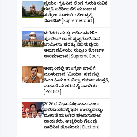
ಸ್ವಯಂ-ಗ್ರಹಿಸಿದ ಲಿಂಗ ಗುರುತಿಸುವಿಕೆ
ರದ್ದತಿ ಪರಿಶೀಲನೆಗೆ ಮುಂದಾದ
ಸುಪ್ರೀಂ ಕೋರ್ಟ್: ಕೇಂದ್ರಕ್ಕೆ
ನೋಟಿಸ್ [SupremeCourt]
ದಲಿತರು ಮತ್ತು ಆದಿವಾಸಿಗಳಿಗೆ
ಪೊಲೀಸ್ ಠಾಣೆ ಸ್ವಚ್ಛಗೊಳಿಸುವ
ಜಾಮೀನು ಷರತ್ತು ವಿಧಿಸುವುದು
ಅಮಾನವೀಯ: ಸುಪ್ರೀಂ ಕೋರ್ಟ್
ಅಸಮಾಧಾನ [SupremeCourt]
ಅಸ್ಸಾಂನಲ್ಲಿ ಕಾಂಗ್ರೆಸ್ ಪಾಲಿಗೆ
ಮುಳುವಾದ 'ಮಿಯಾ' ಹಣೆಪಟ್ಟಿ:
ಸಿಎಂ ಹಿಮಂತ ಬಿಸ್ವಾ ಶರ್ಮಾ ತಂತ್ರಕ್ಕೆ
ಮಕಾಡೆ ಮಲಗಿದ ಕೈ ಪಾಳೆಯ
[Politics]
2026ರ ವಿಧಾನಸಭಾ ಚುನಾವಣಾ
ಫಲಿತಾಂಶದಲ್ಲಿ ಭಾರೀ ಉಲ್ಟಾಪಲ್ಟಾ:
ಮಕಾಡೆ ಮಲಗಿದ ಘಟಾನುಘಟಿ
ನಾಯಕರು, ಅಚ್ಚರಿಯ ಗೆಲುವು
ಸಾಧಿಸಿದ ಹೊಸಬರು [Election]