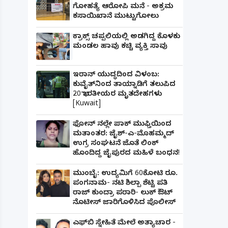
ಗೋಹತ್ಯೆ ಆರೋಪಿ ಮನೆ - ಅಕ್ರಮ
ಕಸಾಯಿಖಾನೆ ಮುಟ್ಟುಗೋಲು
ಕ್ರಾಕ್ಸ್ ಚಪ್ಪಲಿಯಲ್ಲಿ ಅಡಗಿದ್ದ ಕೊಳಕು
ಮಂಡಲ ಹಾವು ಕಚ್ಚಿ ವ್ಯಕ್ತಿ ಸಾವು
ಇರಾನ್ ಯುದ್ಧದಿಂದ ವಿಳಂಬ:
ಕುವೈತ್‌ನಿಂದ ತಾಯ್ನಾಡಿಗೆ ತಲುಪಿದ
20 ಭಾರತೀಯರ ಮೃತದೇಹಗಳು
[Kuwait]
ಫೋನ್ ನಲ್ಲೇ ಪಾಕ್ ಮುಫ್ತಿಯಿಂದ
ಮತಾಂತರ: ಜೈಶ್-ಎ-ಮೊಹಮ್ಮದ್
ಉಗ್ರ ಸಂಘಟನೆ ಜೊತೆ ಲಿಂಕ್
ಹೊಂದಿದ್ದ ಜೈಪುರದ ಮಹಿಳೆ ಬಂಧನ!
ಮುಂಬೈ: ಉದ್ಯಮಿಗೆ 60ಕೋಟಿ ರೂ.
ಪಂಗನಾಮ- ನಟಿ ಶಿಲ್ಪಾ ಶೆಟ್ಟಿ ಪತಿ
ರಾಜ್ ಕುಂದ್ರಾ ಪರಾರಿ- ಲುಕ್ ಔಟ್
ನೊಟೀಸ್ ಜಾರಿಗೊಳಿಸಿದ ಪೊಲೀಸ್
ಎಫ್‌ಬಿ ಸ್ನೇಹಿತೆ ಮೇಲೆ ಅತ್ಯಾಚಾರ -