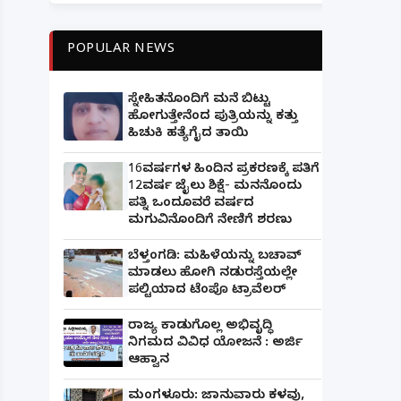
POPULAR NEWS
ಸ್ನೇಹಿತನೊಂದಿಗೆ ಮನೆ ಬಿಟ್ಟು
ಹೋಗುತ್ತೇನೆಂದ ಪುತ್ರಿಯನ್ನು ಕತ್ತು
ಹಿಚುಕಿ ಹತ್ಯೆಗೈದ ತಾಯಿ
16ವರ್ಷಗಳ ಹಿಂದಿನ ಪ್ರಕರಣಕ್ಕೆ ಪತಿಗೆ
12ವರ್ಷ ಜೈಲು ಶಿಕ್ಷೆ- ಮನನೊಂದು
ಪತ್ನಿ ಒಂದೂವರೆ ವರ್ಷದ
ಮಗುವಿನೊಂದಿಗೆ ನೇಣಿಗೆ ಶರಣು
ಬೆಳ್ತಂಗಡಿ: ಮಹಿಳೆಯನ್ನು ಬಚಾವ್
ಮಾಡಲು ಹೋಗಿ ನಡುರಸ್ತೆಯಲ್ಲೇ
ಪಲ್ಟಿಯಾದ ಟೆಂಪೊ ಟ್ರಾವೆಲರ್
ರಾಜ್ಯ ಕಾಡುಗೊಲ್ಲ ಅಭಿವೃದ್ಧಿ
ನಿಗಮದ ವಿವಿಧ ಯೋಜನೆ : ಅರ್ಜಿ
ಆಹ್ವಾನ
ಮಂಗಳೂರು: ಜಾನುವಾರು ಕಳವು,