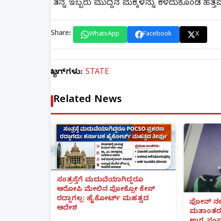
ತನ್ನ ಇಬ್ಬರು ಮುದ್ದಿನ ಮಕ್ಕಳನ್ನು ಕಳೆದುಕೊಂಡ ಹೆತ್
Share:
WhatsApp
Facebook
X
ಟ್ಯಾಗ್‌ಗಳು:
STATE
Related News
ಸಂತ್ರಸ್ತೆಗೆ ಮದುವೆಯಾಗಿದ್ದರೂ
ಆರೋಪಿ ಮೇಲಿನ ಪೋಕ್ಸೋ ಕೇಸ್
ರದ್ದಾಗಲ್ಲ: ಹೈಕೋರ್ಟ್ ಮಹತ್ವದ
ಫೋನ್ ನಲ್
ಆದೇಶ
ಮತಾಂತರ: