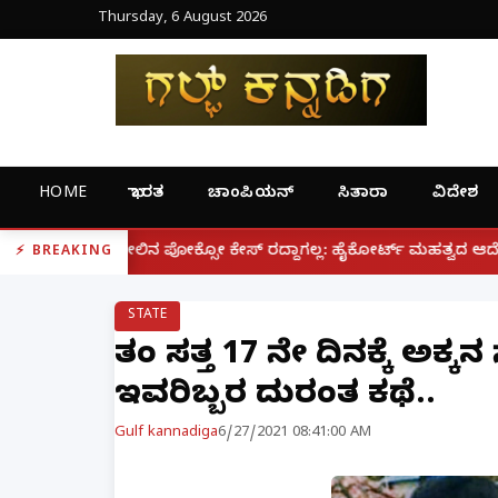
Thursday, 6 August 2026
HOME
ಭಾರತ
ಚಾಂಪಿಯನ್
ಸಿತಾರಾ
ವಿದೇಶ
|
್ಸೋ ಕೇಸ್ ರದ್ದಾಗಲ್ಲ: ಹೈಕೋರ್ಟ್ ಮಹತ್ವದ ಆದೇಶ
ಫೋನ್ ನಲ್
BREAKING
STATE
ತಂಗಿ ಸತ್ತ 17 ನೇ ದಿನಕ್ಕೆ ಅಕ
ಇವರಿಬ್ಬರ ದುರಂತ ಕಥೆ..
Gulf kannadiga
6/27/2021 08:41:00 AM