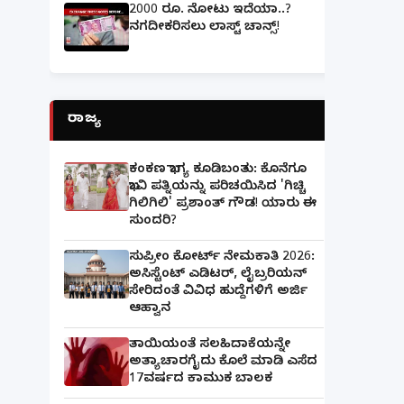
2000 ರೂ. ನೋಟು ಇದೆಯಾ..?
ನಗದೀಕರಿಸಲು ಲಾಸ್ಟ್‌ ಚಾನ್ಸ್‌!
ರಾಜ್ಯ
ಕಂಕಣ ಭಾಗ್ಯ ಕೂಡಿಬಂತು: ಕೊನೆಗೂ
ಭಾವಿ ಪತ್ನಿಯನ್ನು ಪರಿಚಯಿಸಿದ 'ಗಿಚ್ಚಿ
ಗಿಲಿಗಿಲಿ' ಪ್ರಶಾಂತ್ ಗೌಡ! ಯಾರು ಈ
ಸುಂದರಿ?
ಸುಪ್ರೀಂ ಕೋರ್ಟ್ ನೇಮಕಾತಿ 2026:
ಅಸಿಸ್ಟೆಂಟ್ ಎಡಿಟರ್, ಲೈಬ್ರರಿಯನ್
ಸೇರಿದಂತೆ ವಿವಿಧ ಹುದ್ದೆಗಳಿಗೆ ಅರ್ಜಿ
ಆಹ್ವಾನ
ತಾಯಿಯಂತೆ ಸಲಹಿದಾಕೆಯನ್ನೇ
ಅತ್ಯಾಚಾರಗೈದು ಕೊಲೆ ಮಾಡಿ ಎಸೆದ
17ವರ್ಷದ ಕಾಮುಕ ಬಾಲಕ