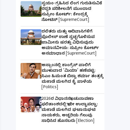
ಸ್ವಯಂ-ಗ್ರಹಿಸಿದ ಲಿಂಗ ಗುರುತಿಸುವಿಕೆ
ರದ್ದತಿ ಪರಿಶೀಲನೆಗೆ ಮುಂದಾದ
ಸುಪ್ರೀಂ ಕೋರ್ಟ್: ಕೇಂದ್ರಕ್ಕೆ
ನೋಟಿಸ್ [SupremeCourt]
ದಲಿತರು ಮತ್ತು ಆದಿವಾಸಿಗಳಿಗೆ
ಪೊಲೀಸ್ ಠಾಣೆ ಸ್ವಚ್ಛಗೊಳಿಸುವ
ಜಾಮೀನು ಷರತ್ತು ವಿಧಿಸುವುದು
ಅಮಾನವೀಯ: ಸುಪ್ರೀಂ ಕೋರ್ಟ್
ಅಸಮಾಧಾನ [SupremeCourt]
ಅಸ್ಸಾಂನಲ್ಲಿ ಕಾಂಗ್ರೆಸ್ ಪಾಲಿಗೆ
ಮುಳುವಾದ 'ಮಿಯಾ' ಹಣೆಪಟ್ಟಿ:
ಸಿಎಂ ಹಿಮಂತ ಬಿಸ್ವಾ ಶರ್ಮಾ ತಂತ್ರಕ್ಕೆ
ಮಕಾಡೆ ಮಲಗಿದ ಕೈ ಪಾಳೆಯ
[Politics]
2026ರ ವಿಧಾನಸಭಾ ಚುನಾವಣಾ
ಫಲಿತಾಂಶದಲ್ಲಿ ಭಾರೀ ಉಲ್ಟಾಪಲ್ಟಾ:
ಮಕಾಡೆ ಮಲಗಿದ ಘಟಾನುಘಟಿ
ನಾಯಕರು, ಅಚ್ಚರಿಯ ಗೆಲುವು
ಸಾಧಿಸಿದ ಹೊಸಬರು [Election]