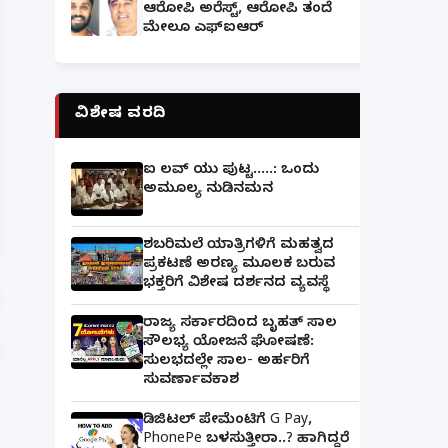
ಆರೋಪಿ ಅರೆಸ್ಟ್, ಆರೋಪಿ ತಂದೆ
ಮೇಲೂ ಎಫ್ಐಆರ್
ವಿಶೇಷ ವರದಿ
ಐ ಲವ್ ಯು ಪುಟ್ಟ.....: ಒಂದು
ಅಮೂಲ್ಯ ನುಡಿನಮನ
ಪತ್ನಿಗೆ ಕೈಕೊಟ್ಟ ಭೂಪ ಅತ್ತೆಯನ್ನು ವಿವಾಹವಾದ Marriag
ಶಬರಿಮಲೆ ಯಾತ್ರಿಗಳಿಗೆ ಮಹತ್ವದ
ಪ್ರಕಟಣೆ ಅರಣ್ಯ ಮೂಲಕ ಬರುವ
ಭಕ್ತರಿಗೆ ವಿಶೇಷ ದರ್ಶನದ ವ್ಯವಸ್ಥೆ
ರಾಜ್ಯ ಸರ್ಕಾರದಿಂದ ಬೃಹತ್ ಸಾಲ
ಸೌಲಭ್ಯ ಯೋಜನೆ ಘೋಷಣೆ:
ಸುಲಭದಲ್ಲೇ ಸಾಲ- ಅರ್ಹರಿಗೆ
ಸುವರ್ಣಾವಕಾಶ
ಡಿಜಿಟಲ್ ಪೇಮೆಂಟಿಗೆ G Pay,
PhonePe ಬಳಸುತ್ತೀರಾ..? ಹಾಗಿದ್ದರೆ