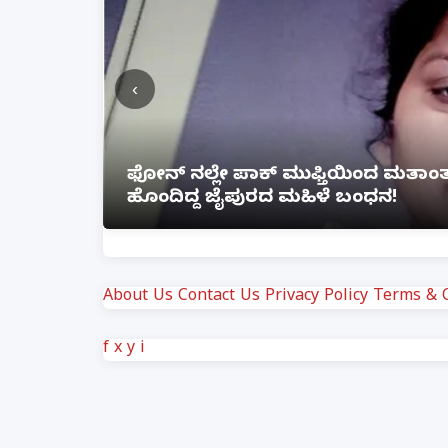
‹
ೆ ಲಿಂಕ್
ಲಕ್ನೋ ಗೇಮಿಂಗ್ ಜೋನ್‌ನಲ್ಲಿ ಭೀಕರ ಅ
ಗಾಯ
About Us
Contact Us
Privacy Policy
Terms & C
f
x
y
i