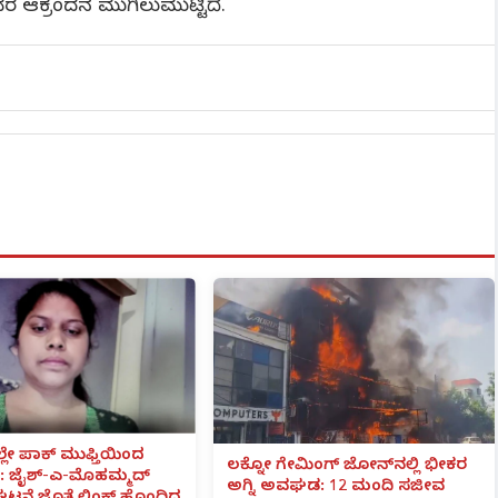
ತವರ ಆಕ್ರಂದನ ಮುಗಿಲುಮುಟ್ಟಿದೆ.
ಲೇ ಪಾಕ್ ಮುಫ್ತಿಯಿಂದ
ಲಕ್ನೋ ಗೇಮಿಂಗ್ ಜೋನ್‌ನಲ್ಲಿ ಭೀಕರ
 ಜೈಶ್-ಎ-ಮೊಹಮ್ಮದ್
ಅಗ್ನಿ ಅವಘಡ: 12 ಮಂದಿ ಸಜೀವ