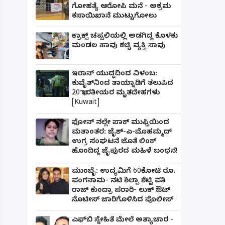
ಗೋಹತ್ಯೆ ಆರೋಪಿ ಮನೆ - ಅಕ್ರಮ
ಕಸಾಯಿಖಾನೆ ಮುಟ್ಟುಗೋಲು
ಕ್ರಾಕ್ಸ್ ಚಪ್ಪಲಿಯಲ್ಲಿ ಅಡಗಿದ್ದ ಕೊಳಕು
ಮಂಡಲ ಹಾವು ಕಚ್ಚಿ ವ್ಯಕ್ತಿ ಸಾವು
ಇರಾನ್ ಯುದ್ಧದಿಂದ ವಿಳಂಬ:
ಕುವೈತ್‌ನಿಂದ ತಾಯ್ನಾಡಿಗೆ ತಲುಪಿದ
20 ಭಾರತೀಯರ ಮೃತದೇಹಗಳು
[Kuwait]
ಫೋನ್ ನಲ್ಲೇ ಪಾಕ್ ಮುಫ್ತಿಯಿಂದ
ಮತಾಂತರ: ಜೈಶ್-ಎ-ಮೊಹಮ್ಮದ್
ಉಗ್ರ ಸಂಘಟನೆ ಜೊತೆ ಲಿಂಕ್
ಹೊಂದಿದ್ದ ಜೈಪುರದ ಮಹಿಳೆ ಬಂಧನ!
ಮುಂಬೈ: ಉದ್ಯಮಿಗೆ 60ಕೋಟಿ ರೂ.
ಪಂಗನಾಮ- ನಟಿ ಶಿಲ್ಪಾ ಶೆಟ್ಟಿ ಪತಿ
ರಾಜ್ ಕುಂದ್ರಾ ಪರಾರಿ- ಲುಕ್ ಔಟ್
ನೊಟೀಸ್ ಜಾರಿಗೊಳಿಸಿದ ಪೊಲೀಸ್
ಎಫ್‌ಬಿ ಸ್ನೇಹಿತೆ ಮೇಲೆ ಅತ್ಯಾಚಾರ -