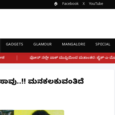
🏠
Facebook
X
YouTube
GADGETS
GLAMOUR
MANGALORE
SPECIAL
ಲೇ ಪಾಕ್ ಮುಫ್ತಿಯಿಂದ ಮತಾಂತರ: ಜೈಶ್-ಎ-ಮೊಹಮ್ಮದ್ ಉಗ್ರ ಸಂಘಟನೆ ಜೊತೆ 
್ಕನ ಸಾವು..!! ಮನಕಲಕುವಂತಿದೆ