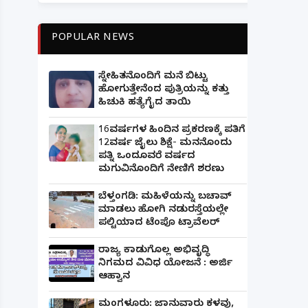
POPULAR NEWS
ಸ್ನೇಹಿತನೊಂದಿಗೆ ಮನೆ ಬಿಟ್ಟು
ಹೋಗುತ್ತೇನೆಂದ ಪುತ್ರಿಯನ್ನು ಕತ್ತು
ಹಿಚುಕಿ ಹತ್ಯೆಗೈದ ತಾಯಿ
16ವರ್ಷಗಳ ಹಿಂದಿನ ಪ್ರಕರಣಕ್ಕೆ ಪತಿಗೆ
12ವರ್ಷ ಜೈಲು ಶಿಕ್ಷೆ- ಮನನೊಂದು
ಪತ್ನಿ ಒಂದೂವರೆ ವರ್ಷದ
ಮಗುವಿನೊಂದಿಗೆ ನೇಣಿಗೆ ಶರಣು
ಬೆಳ್ತಂಗಡಿ: ಮಹಿಳೆಯನ್ನು ಬಚಾವ್
ಮಾಡಲು ಹೋಗಿ ನಡುರಸ್ತೆಯಲ್ಲೇ
ಪಲ್ಟಿಯಾದ ಟೆಂಪೊ ಟ್ರಾವೆಲರ್
ರಾಜ್ಯ ಕಾಡುಗೊಲ್ಲ ಅಭಿವೃದ್ಧಿ
ನಿಗಮದ ವಿವಿಧ ಯೋಜನೆ : ಅರ್ಜಿ
ಆಹ್ವಾನ
ಮಂಗಳೂರು: ಜಾನುವಾರು ಕಳವು,