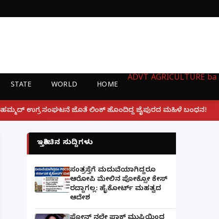
ADVT
AGRICULTURE
ba
STATE
WORLD
HOME
|
ಲಿಂಕ್ ಹೊಂದಿದ್ದ ಜೈಪುರದ ಮಹಿಳೆ ಬಂಧನ!
ಲಕ್ನೋ ಗೇಮಿಂಗ್
ಇತ್ತೀಚಿನ ಸುದ್ದಿಗಳು
ಸಂತ್ರಸ್ತೆಗೆ ಮದುವೆಯಾಗಿದ್ದರೂ
ಆರೋಪಿ ಮೇಲಿನ ಪೋಕ್ಸೋ ಕೇಸ್
ರದ್ದಾಗಲ್ಲ: ಹೈಕೋರ್ಟ್ ಮಹತ್ವದ
ಆದೇಶ
ಫೋನ್ ನಲ್ಲೇ ಪಾಕ್ ಮುಫ್ತಿಯಿಂದ