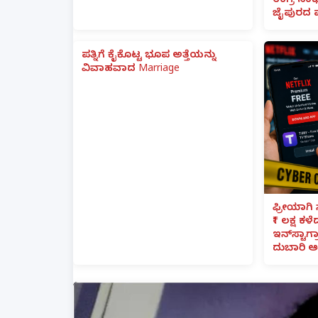
ಉಗ್ರ ಸಂಘ
ಜೈಪುರದ 
ಪತ್ನಿಗೆ ಕೈಕೊಟ್ಟ ಭೂಪ ಅತ್ತೆಯನ್ನು
ವಿವಾಹವಾದ Marriage
ಫ್ರೀಯಾಗಿ 
₹1 ಲಕ್ಷ ಕಳ
ಇನ್‌ಸ್ಟಾಗ್ರ
ದುಬಾರಿ ಆ