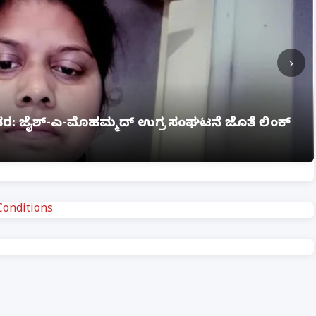
›
ಗ್ನಿ ಅವಘಡ: 12 ಮಂದಿ ಸಜೀವ ದಹನ, ಹಲವರಿಗೆ ಗಂಭೀರ
onditions