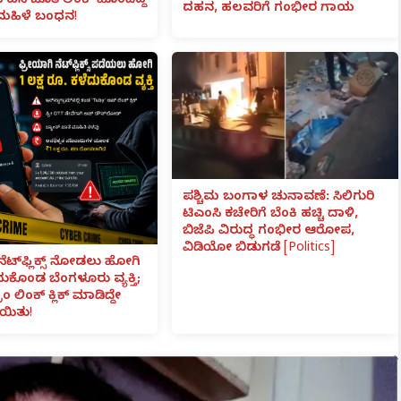
ಟನೆ ಜೊತೆ ಲಿಂಕ್ ಹೊಂದಿದ್ದ
ದಹನ, ಹಲವರಿಗೆ ಗಂಭೀರ ಗಾಯ
ಮಹಿಳೆ ಬಂಧನ!
ಪಶ್ಚಿಮ ಬಂಗಾಳ ಚುನಾವಣೆ: ಸಿಲಿಗುರಿ
ಟಿಎಂಸಿ ಕಚೇರಿಗೆ ಬೆಂಕಿ ಹಚ್ಚಿ ದಾಳಿ,
ಬಿಜೆಪಿ ವಿರುದ್ಧ ಗಂಭೀರ ಆರೋಪ,
ವಿಡಿಯೋ ಬಿಡುಗಡೆ [Politics]
ನೆಟ್‌ಫ್ಲಿಕ್ಸ್ ನೋಡಲು ಹೋಗಿ
ೆದುಕೊಂಡ ಬೆಂಗಳೂರು ವ್ಯಕ್ತಿ;
ಾಂ ಲಿಂಕ್ ಕ್ಲಿಕ್ ಮಾಡಿದ್ದೇ
ಯಿತು!