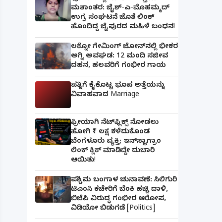
ಮತಾಂತರ: ಜೈಶ್-ಎ-ಮೊಹಮ್ಮದ್
ಉಗ್ರ ಸಂಘಟನೆ ಜೊತೆ ಲಿಂಕ್
ಹೊಂದಿದ್ದ ಜೈಪುರದ ಮಹಿಳೆ ಬಂಧನ!
ಲಕ್ನೋ ಗೇಮಿಂಗ್ ಜೋನ್‌ನಲ್ಲಿ ಭೀಕರ
ಅಗ್ನಿ ಅವಘಡ: 12 ಮಂದಿ ಸಜೀವ
ದಹನ, ಹಲವರಿಗೆ ಗಂಭೀರ ಗಾಯ
ಪತ್ನಿಗೆ ಕೈಕೊಟ್ಟ ಭೂಪ ಅತ್ತೆಯನ್ನು
ವಿವಾಹವಾದ Marriage
ಫ್ರೀಯಾಗಿ ನೆಟ್‌ಫ್ಲಿಕ್ಸ್ ನೋಡಲು
ಹೋಗಿ ₹1 ಲಕ್ಷ ಕಳೆದುಕೊಂಡ
ಬೆಂಗಳೂರು ವ್ಯಕ್ತಿ; ಇನ್‌ಸ್ಟಾಗ್ರಾಂ
ಲಿಂಕ್ ಕ್ಲಿಕ್ ಮಾಡಿದ್ದೇ ದುಬಾರಿ
ಆಯಿತು!
ಪಶ್ಚಿಮ ಬಂಗಾಳ ಚುನಾವಣೆ: ಸಿಲಿಗುರಿ
ಟಿಎಂಸಿ ಕಚೇರಿಗೆ ಬೆಂಕಿ ಹಚ್ಚಿ ದಾಳಿ,
ಬಿಜೆಪಿ ವಿರುದ್ಧ ಗಂಭೀರ ಆರೋಪ,
ವಿಡಿಯೋ ಬಿಡುಗಡೆ [Politics]