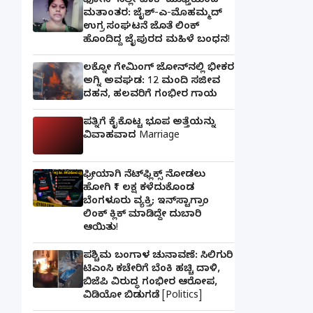
ಫೋನ್ ನಲ್ಲೇ ಪಾಕ್ ಮುಫ್ತಿಯಿಂದ
ಮತಾಂತರ: ಜೈಶ್-ಎ-ಮೊಹಮ್ಮದ್
ಉಗ್ರ ಸಂಘಟನೆ ಜೊತೆ ಲಿಂಕ್
ಹೊಂದಿದ್ದ ಜೈಪುರದ ಮಹಿಳೆ ಬಂಧನ!
ಲಕ್ನೋ ಗೇಮಿಂಗ್ ಜೋನ್‌ನಲ್ಲಿ ಭೀಕರ
ಅಗ್ನಿ ಅವಘಡ: 12 ಮಂದಿ ಸಜೀವ
ದಹನ, ಹಲವರಿಗೆ ಗಂಭೀರ ಗಾಯ
ಪತ್ನಿಗೆ ಕೈಕೊಟ್ಟ ಭೂಪ ಅತ್ತೆಯನ್ನು
ವಿವಾಹವಾದ Marriage
ಫ್ರೀಯಾಗಿ ನೆಟ್‌ಫ್ಲಿಕ್ಸ್ ನೋಡಲು
ಹೋಗಿ ₹1 ಲಕ್ಷ ಕಳೆದುಕೊಂಡ
ಬೆಂಗಳೂರು ವ್ಯಕ್ತಿ; ಇನ್‌ಸ್ಟಾಗ್ರಾಂ
ಲಿಂಕ್ ಕ್ಲಿಕ್ ಮಾಡಿದ್ದೇ ದುಬಾರಿ
ಆಯಿತು!
ಪಶ್ಚಿಮ ಬಂಗಾಳ ಚುನಾವಣೆ: ಸಿಲಿಗುರಿ
ಟಿಎಂಸಿ ಕಚೇರಿಗೆ ಬೆಂಕಿ ಹಚ್ಚಿ ದಾಳಿ,
ಬಿಜೆಪಿ ವಿರುದ್ಧ ಗಂಭೀರ ಆರೋಪ,
ವಿಡಿಯೋ ಬಿಡುಗಡೆ [Politics]