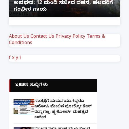
ಅವಘಡ: 12 ಮಂದಿ ಸಜೀವ ದಹನ, ಹಲವರಿಗೆ
ಪ
ಗಂಭೀರ ಗಾಯ
M
About Us
Contact Us
Privacy Policy
Terms &
Conditions
f
x
y
i
ಇತ್ತೀಚಿನ ಸುದ್ದಿಗಳು
ಸಂತ್ರಸ್ತೆಗೆ ಮದುವೆಯಾಗಿದ್ದರೂ
ಆರೋಪಿ ಮೇಲಿನ ಪೋಕ್ಸೋ ಕೇಸ್
ರದ್ದಾಗಲ್ಲ: ಹೈಕೋರ್ಟ್ ಮಹತ್ವದ
ಆದೇಶ