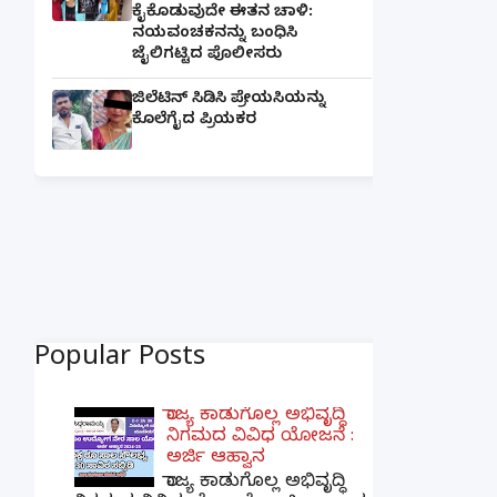
ಕೈಕೊಡುವುದೇ ಈತನ ಚಾಳಿ:
ನಯವಂಚಕನನ್ನು ಬಂಧಿಸಿ
ಜೈಲಿಗಟ್ಟಿದ ಪೊಲೀಸರು
ಜಿಲೆಟಿನ್ ಸಿಡಿಸಿ ಪ್ರೇಯಸಿಯನ್ನು
ಕೊಲೆಗೈದ ಪ್ರಿಯಕರ
Popular Posts
ರಾಜ್ಯ ಕಾಡುಗೊಲ್ಲ ಅಭಿವೃದ್ಧಿ
ನಿಗಮದ ವಿವಿಧ ಯೋಜನೆ :
ಅರ್ಜಿ ಆಹ್ವಾನ
ರಾಜ್ಯ ಕಾಡುಗೊಲ್ಲ ಅಭಿವೃದ್ಧಿ