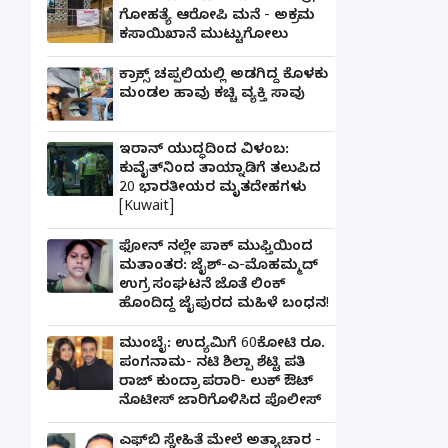
ಗೋಹತ್ಯೆ ಆರೋಪಿ ಮನೆ - ಅಕ್ರಮ
ಕಸಾಯಿಖಾನೆ ಮುಟ್ಟುಗೋಲು
ಕ್ರಾಕ್ಸ್ ಚಪ್ಪಲಿಯಲ್ಲಿ ಅಡಗಿದ್ದ ಕೊಳಕು
ಮಂಡಲ ಹಾವು ಕಚ್ಚಿ ವ್ಯಕ್ತಿ ಸಾವು
ಇರಾನ್ ಯುದ್ಧದಿಂದ ವಿಳಂಬ:
ಕುವೈತ್‌ನಿಂದ ತಾಯ್ನಾಡಿಗೆ ತಲುಪಿದ
20 ಭಾರತೀಯರ ಮೃತದೇಹಗಳು
[Kuwait]
ಫೋನ್ ನಲ್ಲೇ ಪಾಕ್ ಮುಫ್ತಿಯಿಂದ
ಮತಾಂತರ: ಜೈಶ್-ಎ-ಮೊಹಮ್ಮದ್
ಉಗ್ರ ಸಂಘಟನೆ ಜೊತೆ ಲಿಂಕ್
ಹೊಂದಿದ್ದ ಜೈಪುರದ ಮಹಿಳೆ ಬಂಧನ!
ಮುಂಬೈ: ಉದ್ಯಮಿಗೆ 60ಕೋಟಿ ರೂ.
ಪಂಗನಾಮ- ನಟಿ ಶಿಲ್ಪಾ ಶೆಟ್ಟಿ ಪತಿ
ರಾಜ್ ಕುಂದ್ರಾ ಪರಾರಿ- ಲುಕ್ ಔಟ್
ನೊಟೀಸ್ ಜಾರಿಗೊಳಿಸಿದ ಪೊಲೀಸ್
ಎಫ್‌ಬಿ ಸ್ನೇಹಿತೆ ಮೇಲೆ ಅತ್ಯಾಚಾರ -