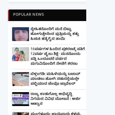
POPULAR NEWS
ಸ್ನೇಹಿತನೊಂದಿಗೆ ಮನೆ ಬಿಟ್ಟು
ಹೋಗುತ್ತೇನೆಂದ ಪುತ್ರಿಯನ್ನು ಕತ್ತು
ಹಿಚುಕಿ ಹತ್ಯೆಗೈದ ತಾಯಿ
16ವರ್ಷಗಳ ಹಿಂದಿನ ಪ್ರಕರಣಕ್ಕೆ ಪತಿಗೆ
12ವರ್ಷ ಜೈಲು ಶಿಕ್ಷೆ- ಮನನೊಂದು
ಪತ್ನಿ ಒಂದೂವರೆ ವರ್ಷದ
ಮಗುವಿನೊಂದಿಗೆ ನೇಣಿಗೆ ಶರಣು
ಬೆಳ್ತಂಗಡಿ: ಮಹಿಳೆಯನ್ನು ಬಚಾವ್
ಮಾಡಲು ಹೋಗಿ ನಡುರಸ್ತೆಯಲ್ಲೇ
ಪಲ್ಟಿಯಾದ ಟೆಂಪೊ ಟ್ರಾವೆಲರ್
ರಾಜ್ಯ ಕಾಡುಗೊಲ್ಲ ಅಭಿವೃದ್ಧಿ
ನಿಗಮದ ವಿವಿಧ ಯೋಜನೆ : ಅರ್ಜಿ
ಆಹ್ವಾನ
ಮಂಗಳೂರು: ಜಾನುವಾರು ಕಳವು,