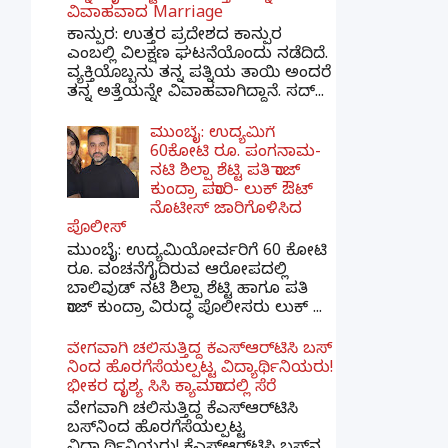
ವಿವಾಹವಾದ Marriage
ಕಾನ್ಪುರ: ಉತ್ತರ ಪ್ರದೇಶದ ಕಾನ್ಪುರ
ಎಂಬಲ್ಲಿ ವಿಲಕ್ಷಣ ಘಟನೆಯೊಂದು ನಡೆದಿದೆ.
ವ್ಯಕ್ತಿಯೊಬ್ಬನು ತನ್ನ ಪತ್ನಿಯ ತಾಯಿ ಅಂದರೆ
ತನ್ನ ಅತ್ತೆಯನ್ನೇ ವಿವಾಹವಾಗಿದ್ದಾನೆ. ಸದ್...
ಮುಂಬೈ: ಉದ್ಯಮಿಗೆ
60ಕೋಟಿ ರೂ. ಪಂಗನಾಮ-
ನಟಿ ಶಿಲ್ಪಾ ಶೆಟ್ಟಿ ಪತಿ ರಾಜ್
ಕುಂದ್ರಾ ಪರಾರಿ- ಲುಕ್ ಔಟ್
ನೊಟೀಸ್ ಜಾರಿಗೊಳಿಸಿದ
ಪೊಲೀಸ್
ಮುಂಬೈ: ಉದ್ಯಮಿಯೋರ್ವರಿಗೆ 60 ಕೋಟಿ
ರೂ. ವಂಚನೆಗೈದಿರುವ ಆರೋಪದಲ್ಲಿ
ಬಾಲಿವುಡ್ ನಟಿ ಶಿಲ್ಪಾ ಶೆಟ್ಟಿ ಹಾಗೂ ಪತಿ
ರಾಜ್ ಕುಂದ್ರಾ ವಿರುದ್ಧ ಪೊಲೀಸರು ಲುಕ್ ...
ವೇಗವಾಗಿ ಚಲಿಸುತ್ತಿದ್ದ ಕೆಎಸ್​ಆರ್​ಟಿಸಿ ಬಸ್​
ನಿಂದ ಹೊರಗೆಸೆಯಲ್ಪಟ್ಟ ವಿದ್ಯಾರ್ಥಿನಿಯರು!
ಭೀಕರ ದೃಶ್ಯ ಸಿಸಿ ಕ್ಯಾಮರಾದಲ್ಲಿ ಸೆರೆ
ವೇಗವಾಗಿ ಚಲಿಸುತ್ತಿದ್ದ ಕೆಎಸ್‌ಆರ್‌ಟಿಸಿ
ಬಸ್‌ನಿಂದ ಹೊರಗೆಸೆಯಲ್ಪಟ್ಟ