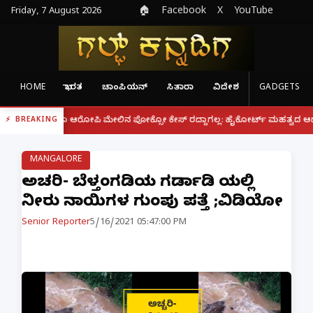
Friday, 7 August 2026
🏠
Facebook
X
YouTube
HOME
ಭಾರತ
ಚಾಂಪಿಯನ್
ಸಿತಾರಾ
ವಿದೇಶ
GADGETS
|
ದರೂ ಆರೋಪಿ ಮೇಲಿನ ಪೋಕ್ಸೋ ಕೇಸ್ ರದ್ದಾಗಲ್ಲ: ಹೈಕೋರ್ಟ್ ಮಹತ್ವದ ಆದೇಶ
ಫೋನ್
BREAKING
MANGALORE
ಅಚ್ಚರಿ- ಬೆಳ್ತಂಗಡಿಯ ಗರ್ಡಾಡಿ ಯಲ್ಲಿ
ನೀರು ನಾಯಿಗಳ ಗುಂಪು ಪತ್ತೆ ;ವಿಡಿಯೋ
Senior Reporter
5/16/2021 05:47:00 PM