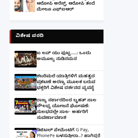
ಆರೋಪಿ ಅರೆಸ್ಟ್, ಆರೋಪಿ ತಂದೆ
ಮೇಲೂ ಎಫ್ಐಆರ್
ವಿಶೇಷ ವರದಿ
ಐ ಲವ್ ಯು ಪುಟ್ಟ.....: ಒಂದು
ಅಮೂಲ್ಯ ನುಡಿನಮನ
ಶಬರಿಮಲೆ ಯಾತ್ರಿಗಳಿಗೆ ಮಹತ್ವದ
ಪ್ರಕಟಣೆ ಅರಣ್ಯ ಮೂಲಕ ಬರುವ
ಭಕ್ತರಿಗೆ ವಿಶೇಷ ದರ್ಶನದ ವ್ಯವಸ್ಥೆ
ರಾಜ್ಯ ಸರ್ಕಾರದಿಂದ ಬೃಹತ್ ಸಾಲ
ಸೌಲಭ್ಯ ಯೋಜನೆ ಘೋಷಣೆ:
ಸುಲಭದಲ್ಲೇ ಸಾಲ- ಅರ್ಹರಿಗೆ
ಸುವರ್ಣಾವಕಾಶ
ಡಿಜಿಟಲ್ ಪೇಮೆಂಟಿಗೆ G Pay,
PhonePe ಬಳಸುತ್ತೀರಾ..? ಹಾಗಿದ್ದರೆ