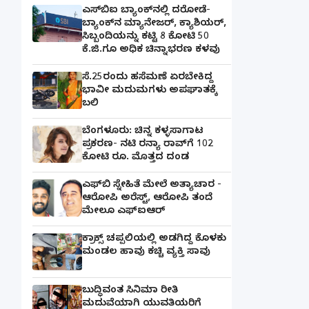
ಎಸ್‌ಬಿಐ ಬ್ಯಾಂಕ್‌ನಲ್ಲಿ‌ ದರೋಡೆ-
ಬ್ಯಾಂಕ್​ನ ಮ್ಯಾನೇಜರ್‌, ಕ್ಯಾಶಿಯರ್‌,
ಸಿಬ್ಬಂದಿಯನ್ನು ಕಟ್ಟಿ 8 ಕೋಟಿ 50
ಕೆ.ಜಿ.ಗೂ ಅಧಿಕ ಚಿನ್ನಾಭರಣ ಕಳವು
ಸೆ.25ರಂದು ಹಸೆಮಣೆ ಏರಬೇಕಿದ್ದ
ಭಾವೀ ಮದುಮಗಳು ಅಪಘಾತಕ್ಕೆ
ಬಲಿ
ಬೆಂಗಳೂರು: ಚಿನ್ನ ಕಳ್ಳಸಾಗಾಟ
ಪ್ರಕರಣ- ನಟಿ ರನ್ಯಾ ರಾವ್‌ಗೆ 102
ಕೋಟಿ ರೂ. ಮೊತ್ತದ ದಂಡ
ಎಫ್‌ಬಿ ಸ್ನೇಹಿತೆ ಮೇಲೆ ಅತ್ಯಾಚಾರ -
ಆರೋಪಿ ಅರೆಸ್ಟ್, ಆರೋಪಿ ತಂದೆ
ಮೇಲೂ ಎಫ್ಐಆರ್
ಕ್ರಾಕ್ಸ್ ಚಪ್ಪಲಿಯಲ್ಲಿ ಅಡಗಿದ್ದ ಕೊಳಕು
ಮಂಡಲ ಹಾವು ಕಚ್ಚಿ ವ್ಯಕ್ತಿ ಸಾವು
ಬುದ್ಧಿವಂತ ಸಿನಿಮಾ ರೀತಿ
ಮದುವೆಯಾಗಿ ಯುವತಿಯರಿಗೆ