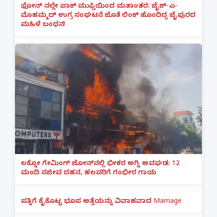
ಫೋನ್ ನಲ್ಲೇ ಪಾಕ್ ಮುಫ್ತಿಯಿಂದ ಮತಾಂತರ: ಜೈಶ್-ಎ-
ಮೊಹಮ್ಮದ್ ಉಗ್ರ ಸಂಘಟನೆ ಜೊತೆ ಲಿಂಕ್ ಹೊಂದಿದ್ದ ಜೈಪುರದ
ಮಹಿಳೆ ಬಂಧನ!
ಲಕ್ನೋ ಗೇಮಿಂಗ್ ಜೋನ್‌ನಲ್ಲಿ ಭೀಕರ ಅಗ್ನಿ ಅವಘಡ: 12
ಮಂದಿ ಸಜೀವ ದಹನ, ಹಲವರಿಗೆ ಗಂಭೀರ ಗಾಯ
ಪತ್ನಿಗೆ ಕೈಕೊಟ್ಟ ಭೂಪ ಅತ್ತೆಯನ್ನು ವಿವಾಹವಾದ Marriage