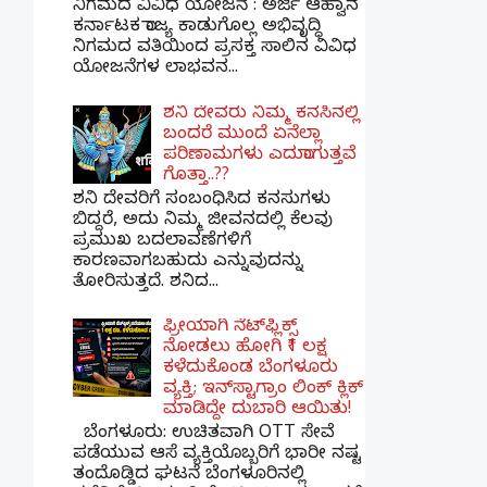
ನಿಗಮದ ವಿವಿಧ ಯೋಜನೆ : ಅರ್ಜಿ ಆಹ್ವಾನ
ಕರ್ನಾಟಕ ರಾಜ್ಯ ಕಾಡುಗೊಲ್ಲ ಅಭಿವೃದ್ಧಿ
ನಿಗಮದ ವತಿಯಿಂದ ಪ್ರಸಕ್ತ ಸಾಲಿನ ವಿವಿಧ
ಯೋಜನೆಗಳ ಲಾಭವನ...
ಶನಿ ದೇವರು ನಿಮ್ಮ ಕನಸಿನಲ್ಲಿ
ಬಂದರೆ ಮುಂದೆ ಏನೆಲ್ಲಾ
ಪರಿಣಾಮಗಳು ಎದುರಾಗುತ್ತವೆ
ಗೊತ್ತಾ..??
ಶನಿ ದೇವರಿಗೆ ಸಂಬಂಧಿಸಿದ ಕನಸುಗಳು
ಬಿದ್ದರೆ, ಅದು ನಿಮ್ಮ ಜೀವನದಲ್ಲಿ ಕೆಲವು
ಪ್ರಮುಖ ಬದಲಾವಣೆಗಳಿಗೆ
ಕಾರಣವಾಗಬಹುದು ಎನ್ನುವುದನ್ನು
ತೋರಿಸುತ್ತದೆ. ಶನಿದ...
ಫ್ರೀಯಾಗಿ ನೆಟ್‌ಫ್ಲಿಕ್ಸ್
ನೋಡಲು ಹೋಗಿ ₹1 ಲಕ್ಷ
ಕಳೆದುಕೊಂಡ ಬೆಂಗಳೂರು
ವ್ಯಕ್ತಿ; ಇನ್‌ಸ್ಟಾಗ್ರಾಂ ಲಿಂಕ್ ಕ್ಲಿಕ್
ಮಾಡಿದ್ದೇ ದುಬಾರಿ ಆಯಿತು!
ಬೆಂಗಳೂರು: ಉಚಿತವಾಗಿ OTT ಸೇವೆ
ಪಡೆಯುವ ಆಸೆ ವ್ಯಕ್ತಿಯೊಬ್ಬರಿಗೆ ಭಾರೀ ನಷ್ಟ
ತಂದೊಡ್ಡಿದ ಘಟನೆ ಬೆಂಗಳೂರಿನಲ್ಲಿ