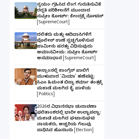
ಸ್ವಯಂ-ಗ್ರಹಿಸಿದ ಲಿಂಗ ಗುರುತಿಸುವಿಕೆ
ರದ್ದತಿ ಪರಿಶೀಲನೆಗೆ ಮುಂದಾದ
ಸುಪ್ರೀಂ ಕೋರ್ಟ್: ಕೇಂದ್ರಕ್ಕೆ ನೋಟಿಸ್
[SupremeCourt]
ದಲಿತರು ಮತ್ತು ಆದಿವಾಸಿಗಳಿಗೆ
ಪೊಲೀಸ್ ಠಾಣೆ ಸ್ವಚ್ಛಗೊಳಿಸುವ
ಜಾಮೀನು ಷರತ್ತು ವಿಧಿಸುವುದು
ಅಮಾನವೀಯ: ಸುಪ್ರೀಂ ಕೋರ್ಟ್
ಅಸಮಾಧಾನ [SupremeCourt]
ಅಸ್ಸಾಂನಲ್ಲಿ ಕಾಂಗ್ರೆಸ್ ಪಾಲಿಗೆ
ಮುಳುವಾದ 'ಮಿಯಾ' ಹಣೆಪಟ್ಟಿ:
ಸಿಎಂ ಹಿಮಂತ ಬಿಸ್ವಾ ಶರ್ಮಾ ತಂತ್ರಕ್ಕೆ
ಮಕಾಡೆ ಮಲಗಿದ ಕೈ ಪಾಳೆಯ
[Politics]
2026ರ ವಿಧಾನಸಭಾ ಚುನಾವಣಾ
ಫಲಿತಾಂಶದಲ್ಲಿ ಭಾರೀ ಉಲ್ಟಾಪಲ್ಟಾ:
ಮಕಾಡೆ ಮಲಗಿದ ಘಟಾನುಘಟಿ
ನಾಯಕರು, ಅಚ್ಚರಿಯ ಗೆಲುವು
ಸಾಧಿಸಿದ ಹೊಸಬರು [Election]