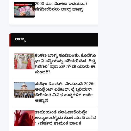
2000 ರೂ. ನೋಟು ಇದೆಯಾ..?
ನಗದೀಕರಿಸಲು ಲಾಸ್ಟ್‌ ಚಾನ್ಸ್‌!
ರಾಜ್ಯ
ಕಂಕಣ ಭಾಗ್ಯ ಕೂಡಿಬಂತು: ಕೊನೆಗೂ
ಭಾವಿ ಪತ್ನಿಯನ್ನು ಪರಿಚಯಿಸಿದ 'ಗಿಚ್ಚಿ
ಗಿಲಿಗಿಲಿ' ಪ್ರಶಾಂತ್ ಗೌಡ! ಯಾರು ಈ
ಸುಂದರಿ?
ಸುಪ್ರೀಂ ಕೋರ್ಟ್ ನೇಮಕಾತಿ 2026:
ಅಸಿಸ್ಟೆಂಟ್ ಎಡಿಟರ್, ಲೈಬ್ರರಿಯನ್
ಸೇರಿದಂತೆ ವಿವಿಧ ಹುದ್ದೆಗಳಿಗೆ ಅರ್ಜಿ
ಆಹ್ವಾನ
ತಾಯಿಯಂತೆ ಸಲಹಿದಾಕೆಯನ್ನೇ
ಅತ್ಯಾಚಾರಗೈದು ಕೊಲೆ ಮಾಡಿ ಎಸೆದ
17ವರ್ಷದ ಕಾಮುಕ ಬಾಲಕ