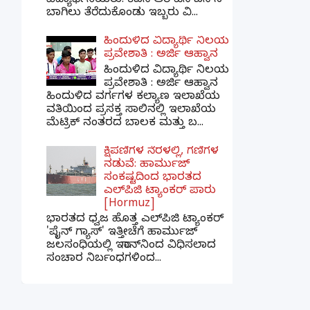
ವಿದ್ಯಾರ್ಥಿನಿಯರು! ಕೆಎಸ್‌ಆರ್‌ಟಿಸಿ ಬಸ್‌ನ
ಬಾಗಿಲು ತೆರೆದುಕೊಂಡು ಇಬ್ಬರು ವಿ...
ಹಿಂದುಳಿದ ವಿದ್ಯಾರ್ಥಿ ನಿಲಯ
ಪ್ರವೇಶಾತಿ : ಅರ್ಜಿ ಆಹ್ವಾನ
ಹಿಂದುಳಿದ ವಿದ್ಯಾರ್ಥಿ ನಿಲಯ
ಪ್ರವೇಶಾತಿ : ಅರ್ಜಿ ಆಹ್ವಾನ
ಹಿಂದುಳಿದ ವರ್ಗಗಳ ಕಲ್ಯಾಣ ಇಲಾಖೆಯ
ವತಿಯಿಂದ ಪ್ರಸಕ್ತ ಸಾಲಿನಲ್ಲಿ ಇಲಾಖೆಯ
ಮೆಟ್ರಿಕ್ ನಂತರದ ಬಾಲಕ ಮತ್ತು ಬ...
ಕ್ಷಿಪಣಿಗಳ ನೆರಳಲ್ಲಿ, ಗಣಿಗಳ
ನಡುವೆ: ಹಾರ್ಮುಜ್
ಸಂಕಷ್ಟದಿಂದ ಭಾರತದ
ಎಲ್‌ಪಿಜಿ ಟ್ಯಾಂಕರ್ ಪಾರು
[Hormuz]
ಭಾರತದ ಧ್ವಜ ಹೊತ್ತ ಎಲ್‌ಪಿಜಿ ಟ್ಯಾಂಕರ್
'ಪೈನ್ ಗ್ಯಾಸ್' ಇತ್ತೀಚೆಗೆ ಹಾರ್ಮುಜ್
ಜಲಸಂಧಿಯಲ್ಲಿ ಇರಾನ್‌ನಿಂದ ವಿಧಿಸಲಾದ
ಸಂಚಾರ ನಿರ್ಬಂಧಗಳಿಂದ...