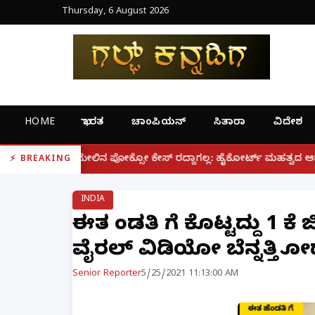
Thursday, 6 August 2026
HOME
ಭಾರತ
ಚಾಂಪಿಯನ್
ಸಿತಾರಾ
ವಿದೇಶ
|
ಕ್ಸೋ ಕೇಸ್ ರದ್ದಾಗಲ್ಲ: ಹೈಕೋರ್ಟ್ ಮಹತ್ವದ ಆದೇಶ
ಫೋನ್ ನಲ
BREAKING
INDIA
ಈತ ಹೆಂಡತಿ ಗೆ ಕೊಟ್ಟದ್ದು 1 ಕ
ವೈರಲ್ ವಿಡಿಯೋ ಬೆನ್ನತ್ತಿ ಹೋ
Senior Reporter
5/25/2021 11:13:00 AM