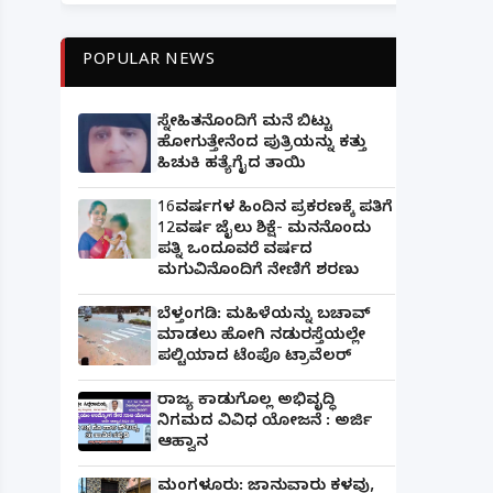
POPULAR NEWS
ಸ್ನೇಹಿತನೊಂದಿಗೆ ಮನೆ ಬಿಟ್ಟು
ಹೋಗುತ್ತೇನೆಂದ ಪುತ್ರಿಯನ್ನು ಕತ್ತು
ಹಿಚುಕಿ ಹತ್ಯೆಗೈದ ತಾಯಿ
16ವರ್ಷಗಳ ಹಿಂದಿನ ಪ್ರಕರಣಕ್ಕೆ ಪತಿಗೆ
12ವರ್ಷ ಜೈಲು ಶಿಕ್ಷೆ- ಮನನೊಂದು
ಪತ್ನಿ ಒಂದೂವರೆ ವರ್ಷದ
ಮಗುವಿನೊಂದಿಗೆ ನೇಣಿಗೆ ಶರಣು
ಬೆಳ್ತಂಗಡಿ: ಮಹಿಳೆಯನ್ನು ಬಚಾವ್
ಮಾಡಲು ಹೋಗಿ ನಡುರಸ್ತೆಯಲ್ಲೇ
ಪಲ್ಟಿಯಾದ ಟೆಂಪೊ ಟ್ರಾವೆಲರ್
ರಾಜ್ಯ ಕಾಡುಗೊಲ್ಲ ಅಭಿವೃದ್ಧಿ
ನಿಗಮದ ವಿವಿಧ ಯೋಜನೆ : ಅರ್ಜಿ
ಆಹ್ವಾನ
ಮಂಗಳೂರು: ಜಾನುವಾರು ಕಳವು,