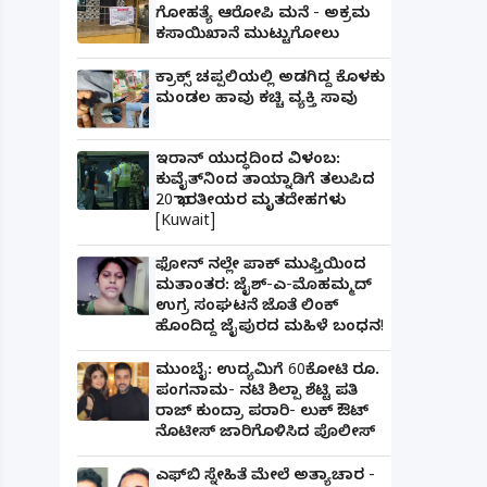
ಗೋಹತ್ಯೆ ಆರೋಪಿ ಮನೆ - ಅಕ್ರಮ
ಕಸಾಯಿಖಾನೆ ಮುಟ್ಟುಗೋಲು
ಕ್ರಾಕ್ಸ್ ಚಪ್ಪಲಿಯಲ್ಲಿ ಅಡಗಿದ್ದ ಕೊಳಕು
ಮಂಡಲ ಹಾವು ಕಚ್ಚಿ ವ್ಯಕ್ತಿ ಸಾವು
ಇರಾನ್ ಯುದ್ಧದಿಂದ ವಿಳಂಬ:
ಕುವೈತ್‌ನಿಂದ ತಾಯ್ನಾಡಿಗೆ ತಲುಪಿದ
20 ಭಾರತೀಯರ ಮೃತದೇಹಗಳು
[Kuwait]
ಫೋನ್ ನಲ್ಲೇ ಪಾಕ್ ಮುಫ್ತಿಯಿಂದ
ಮತಾಂತರ: ಜೈಶ್-ಎ-ಮೊಹಮ್ಮದ್
ಉಗ್ರ ಸಂಘಟನೆ ಜೊತೆ ಲಿಂಕ್
ಹೊಂದಿದ್ದ ಜೈಪುರದ ಮಹಿಳೆ ಬಂಧನ!
ಮುಂಬೈ: ಉದ್ಯಮಿಗೆ 60ಕೋಟಿ ರೂ.
ಪಂಗನಾಮ- ನಟಿ ಶಿಲ್ಪಾ ಶೆಟ್ಟಿ ಪತಿ
ರಾಜ್ ಕುಂದ್ರಾ ಪರಾರಿ- ಲುಕ್ ಔಟ್
ನೊಟೀಸ್ ಜಾರಿಗೊಳಿಸಿದ ಪೊಲೀಸ್
ಎಫ್‌ಬಿ ಸ್ನೇಹಿತೆ ಮೇಲೆ ಅತ್ಯಾಚಾರ -