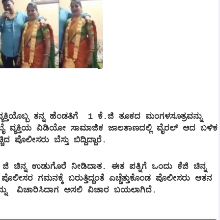
ಕ್ತಿಯೊಬ್ಬ ತನ್ನ ಹೆಂಡತಿಗೆ 1 ಕೆ.ಜಿ ತೂಕದ ಮಂಗಳಸೂತ್ರವನ್ನು
ೈ ವ್ಯಕ್ತಿಯ ವಿಡಿಯೋ ಸಾಮಾಜಿಕ ಜಾಲತಾಣದಲ್ಲಿ ವೈರಲ್​ ಆದ ಬಳಿಕ
ಚಿದ ಪೊಲೀಸರು ಬೆಸ್ತು ಬಿದ್ದಿದ್ದಾರೆ.
 ಜಿ ಚಿನ್ನ ಉಡುಗೊರೆ ನೀಡಿದಾತ. ಈತ ಪತ್ನಿಗೆ ಒಂದು ಕೆಜಿ ಚಿನ್ನ
ಲೀಸರ ಗಮನಕ್ಕೆ ಬರುತ್ತಿದ್ದಂತೆ ಎಚ್ಚೆತ್ತುಕೊಂಡ ಪೊಲೀಸರು ಆತನ
ನನ್ನು ವಿಚಾರಿಸಿದಾಗ ಅಸಲಿ ವಿಚಾರ ಬಯಲಾಗಿದೆ.