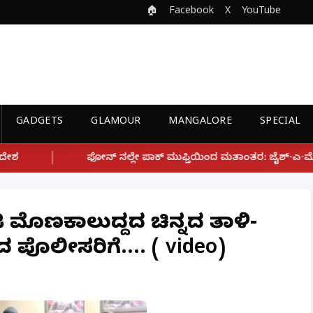
🏠
Facebook
X
YouTube
GADGETS
GLAMOUR
MANGALORE
SPECIAL
್ಲೇ ಪಾಕ್ ಮುಫ್ತಿಯಿಂದ ಮತಾಂತರ: ಜೈಶ್-ಎ-ಮೊಹಮ್ಮದ್ ಉಗ್ರ ಸಂಘಟನೆ ಜೊತೆ
ೆ ಜಿ ಮೊಣಕಾಲುದ್ದದ ಚಿನ್ನದ ತಾಳಿ-
ದ ಪೊಲೀಸರಿಗೆ.... ( video)