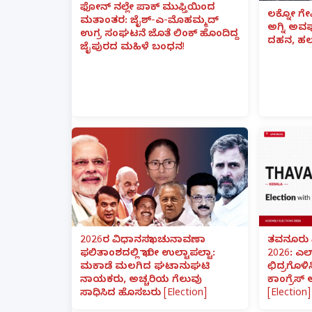
ಫೋನ್ ನಲ್ಲೇ ಪಾಕ್ ಮುಫ್ತಿಯಿಂದ
ಲಕ್ನೋ ಗೇ
ಮತಾಂತರ: ಜೈಶ್-ಎ-ಮೊಹಮ್ಮದ್
ಅಗ್ನಿ ಅ
ಉಗ್ರ ಸಂಘಟನೆ ಜೊತೆ ಲಿಂಕ್ ಹೊಂದಿದ್ದ
ದಹನ, ಹಲ
ಜೈಪುರದ ಮಹಿಳೆ ಬಂಧನ!
2026ರ ವಿಧಾನಸಭಾ ಚುನಾವಣಾ
ತವನೂರು 
ಫಲಿತಾಂಶದಲ್ಲಿ ಭಾರೀ ಉಲ್ಟಾಪಲ್ಟಾ:
2026: ಎಲ
ಮಕಾಡೆ ಮಲಗಿದ ಘಟಾನುಘಟಿ
ಛಿದ್ರಗೊಳಿ
ನಾಯಕರು, ಅಚ್ಚರಿಯ ಗೆಲುವು
ಕಾಂಗ್ರೆಸ್
ಸಾಧಿಸಿದ ಹೊಸಬರು [Election]
[Election]