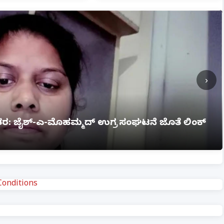
›
ಗ್ನಿ ಅವಘಡ: 12 ಮಂದಿ ಸಜೀವ ದಹನ, ಹಲವರಿಗೆ ಗಂಭೀರ
onditions