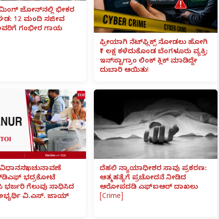
ಮಿಂಗ್ ಜೋನ್‌ನಲ್ಲಿ ಭೀಕರ
ವಘಡ: 12 ಮಂದಿ ಸಜೀವ
ವರಿಗೆ ಗಂಭೀರ ಗಾಯ
ಫ್ರೀಯಾಗಿ ನೆಟ್‌ಫ್ಲಿಕ್ಸ್ ನೋಡಲು ಹೋಗಿ
₹1 ಲಕ್ಷ ಕಳೆದುಕೊಂಡ ಬೆಂಗಳೂರು ವ್ಯಕ್ತಿ;
ಇನ್‌ಸ್ಟಾಗ್ರಾಂ ಲಿಂಕ್ ಕ್ಲಿಕ್ ಮಾಡಿದ್ದೇ
ದುಬಾರಿ ಆಯಿತು!
ವಿಧಾನಸಭಾ ಚುನಾವಣೆ
ದೆಹಲಿ ನ್ಯಾಯಾಧೀಶರ ಸಾವು ಪ್ರಕರಣ:
್‌ಡಿಎಫ್ ಭದ್ರಕೋಟೆ
ಆತ್ಮಹತ್ಯೆಗೆ ಪ್ರಚೋದನೆ ನೀಡಿದ
ಸಿ ಭರ್ಜರಿ ಗೆಲುವು ಸಾಧಿಸಿದ
ಆರೋಪದಡಿ ಎಫ್‌ಐಆರ್ ದಾಖಲು
 ಅಭ್ಯರ್ಥಿ ವಿ.ಎಸ್. ಜಾಯ್
[Crime]