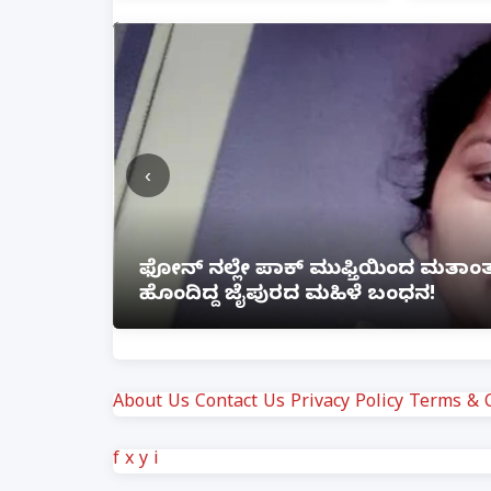
‹
ೆ ಲಿಂಕ್
ಲಕ್ನೋ ಗೇಮಿಂಗ್ ಜೋನ್‌ನಲ್ಲಿ ಭೀಕರ ಅ
ಗಾಯ
About Us
Contact Us
Privacy Policy
Terms & C
f
x
y
i