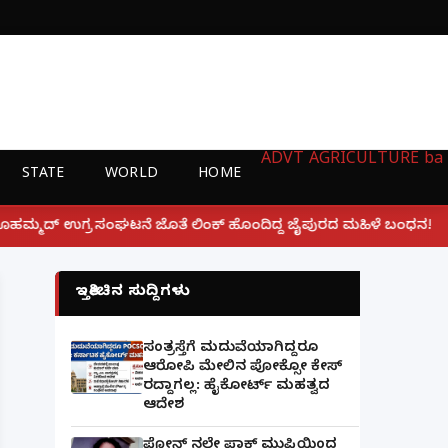
ADVT
AGRICULTURE
ba
STATE
WORLD
HOME
|
 ಲಿಂಕ್ ಹೊಂದಿದ್ದ ಜೈಪುರದ ಮಹಿಳೆ ಬಂಧನ!
ಲಕ್ನೋ ಗೇಮಿಂಗ
ಇತ್ತೀಚಿನ ಸುದ್ದಿಗಳು
ಸಂತ್ರಸ್ತೆಗೆ ಮದುವೆಯಾಗಿದ್ದರೂ
ಆರೋಪಿ ಮೇಲಿನ ಪೋಕ್ಸೋ ಕೇಸ್
ರದ್ದಾಗಲ್ಲ: ಹೈಕೋರ್ಟ್ ಮಹತ್ವದ
ಆದೇಶ
ಫೋನ್ ನಲ್ಲೇ ಪಾಕ್ ಮುಫ್ತಿಯಿಂದ