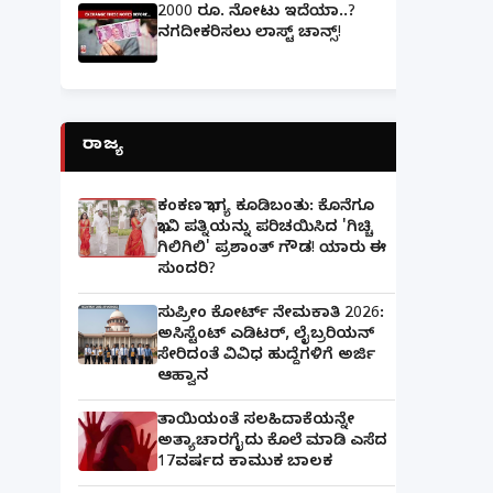
2000 ರೂ. ನೋಟು ಇದೆಯಾ..?
ನಗದೀಕರಿಸಲು ಲಾಸ್ಟ್‌ ಚಾನ್ಸ್‌!
ರಾಜ್ಯ
ಕಂಕಣ ಭಾಗ್ಯ ಕೂಡಿಬಂತು: ಕೊನೆಗೂ
ಭಾವಿ ಪತ್ನಿಯನ್ನು ಪರಿಚಯಿಸಿದ 'ಗಿಚ್ಚಿ
ಗಿಲಿಗಿಲಿ' ಪ್ರಶಾಂತ್ ಗೌಡ! ಯಾರು ಈ
ಸುಂದರಿ?
ಸುಪ್ರೀಂ ಕೋರ್ಟ್ ನೇಮಕಾತಿ 2026:
ಅಸಿಸ್ಟೆಂಟ್ ಎಡಿಟರ್, ಲೈಬ್ರರಿಯನ್
ಸೇರಿದಂತೆ ವಿವಿಧ ಹುದ್ದೆಗಳಿಗೆ ಅರ್ಜಿ
ಆಹ್ವಾನ
ತಾಯಿಯಂತೆ ಸಲಹಿದಾಕೆಯನ್ನೇ
ಅತ್ಯಾಚಾರಗೈದು ಕೊಲೆ ಮಾಡಿ ಎಸೆದ
17ವರ್ಷದ ಕಾಮುಕ ಬಾಲಕ