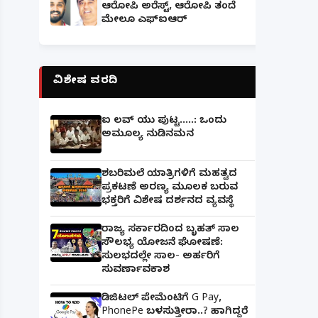
ಆರೋಪಿ ಅರೆಸ್ಟ್, ಆರೋಪಿ ತಂದೆ
ಮೇಲೂ ಎಫ್ಐಆರ್
ವಿಶೇಷ ವರದಿ
ಐ ಲವ್ ಯು ಪುಟ್ಟ.....: ಒಂದು
ಅಮೂಲ್ಯ ನುಡಿನಮನ
ಶಬರಿಮಲೆ ಯಾತ್ರಿಗಳಿಗೆ ಮಹತ್ವದ
ಪ್ರಕಟಣೆ ಅರಣ್ಯ ಮೂಲಕ ಬರುವ
ಭಕ್ತರಿಗೆ ವಿಶೇಷ ದರ್ಶನದ ವ್ಯವಸ್ಥೆ
ರಾಜ್ಯ ಸರ್ಕಾರದಿಂದ ಬೃಹತ್ ಸಾಲ
ಸೌಲಭ್ಯ ಯೋಜನೆ ಘೋಷಣೆ:
ಸುಲಭದಲ್ಲೇ ಸಾಲ- ಅರ್ಹರಿಗೆ
ಸುವರ್ಣಾವಕಾಶ
ಡಿಜಿಟಲ್ ಪೇಮೆಂಟಿಗೆ G Pay,
PhonePe ಬಳಸುತ್ತೀರಾ..? ಹಾಗಿದ್ದರೆ