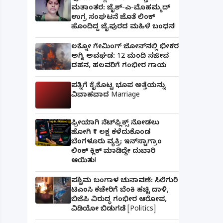
ಮತಾಂತರ: ಜೈಶ್-ಎ-ಮೊಹಮ್ಮದ್
ಉಗ್ರ ಸಂಘಟನೆ ಜೊತೆ ಲಿಂಕ್
ಹೊಂದಿದ್ದ ಜೈಪುರದ ಮಹಿಳೆ ಬಂಧನ!
ಲಕ್ನೋ ಗೇಮಿಂಗ್ ಜೋನ್‌ನಲ್ಲಿ ಭೀಕರ
ಅಗ್ನಿ ಅವಘಡ: 12 ಮಂದಿ ಸಜೀವ
ದಹನ, ಹಲವರಿಗೆ ಗಂಭೀರ ಗಾಯ
ಪತ್ನಿಗೆ ಕೈಕೊಟ್ಟ ಭೂಪ ಅತ್ತೆಯನ್ನು
ವಿವಾಹವಾದ Marriage
ಫ್ರೀಯಾಗಿ ನೆಟ್‌ಫ್ಲಿಕ್ಸ್ ನೋಡಲು
ಹೋಗಿ ₹1 ಲಕ್ಷ ಕಳೆದುಕೊಂಡ
ಬೆಂಗಳೂರು ವ್ಯಕ್ತಿ; ಇನ್‌ಸ್ಟಾಗ್ರಾಂ
ಲಿಂಕ್ ಕ್ಲಿಕ್ ಮಾಡಿದ್ದೇ ದುಬಾರಿ
ಆಯಿತು!
ಪಶ್ಚಿಮ ಬಂಗಾಳ ಚುನಾವಣೆ: ಸಿಲಿಗುರಿ
ಟಿಎಂಸಿ ಕಚೇರಿಗೆ ಬೆಂಕಿ ಹಚ್ಚಿ ದಾಳಿ,
ಬಿಜೆಪಿ ವಿರುದ್ಧ ಗಂಭೀರ ಆರೋಪ,
ವಿಡಿಯೋ ಬಿಡುಗಡೆ [Politics]