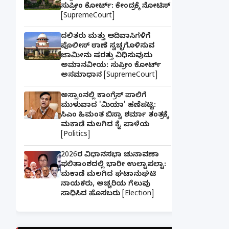
ಸುಪ್ರೀಂ ಕೋರ್ಟ್: ಕೇಂದ್ರಕ್ಕೆ ನೋಟಿಸ್
[SupremeCourt]
ದಲಿತರು ಮತ್ತು ಆದಿವಾಸಿಗಳಿಗೆ
ಪೊಲೀಸ್ ಠಾಣೆ ಸ್ವಚ್ಛಗೊಳಿಸುವ
ಜಾಮೀನು ಷರತ್ತು ವಿಧಿಸುವುದು
ಅಮಾನವೀಯ: ಸುಪ್ರೀಂ ಕೋರ್ಟ್
ಅಸಮಾಧಾನ [SupremeCourt]
ಅಸ್ಸಾಂನಲ್ಲಿ ಕಾಂಗ್ರೆಸ್ ಪಾಲಿಗೆ
ಮುಳುವಾದ 'ಮಿಯಾ' ಹಣೆಪಟ್ಟಿ:
ಸಿಎಂ ಹಿಮಂತ ಬಿಸ್ವಾ ಶರ್ಮಾ ತಂತ್ರಕ್ಕೆ
ಮಕಾಡೆ ಮಲಗಿದ ಕೈ ಪಾಳೆಯ
[Politics]
2026ರ ವಿಧಾನಸಭಾ ಚುನಾವಣಾ
ಫಲಿತಾಂಶದಲ್ಲಿ ಭಾರೀ ಉಲ್ಟಾಪಲ್ಟಾ:
ಮಕಾಡೆ ಮಲಗಿದ ಘಟಾನುಘಟಿ
ನಾಯಕರು, ಅಚ್ಚರಿಯ ಗೆಲುವು
ಸಾಧಿಸಿದ ಹೊಸಬರು [Election]