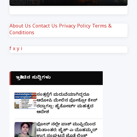
About Us
Contact Us
Privacy Policy
Terms &
Conditions
f
x
y
i
ಇತ್ತೀಚಿನ ಸುದ್ದಿಗಳು
ಸಂತ್ರಸ್ತೆಗೆ ಮದುವೆಯಾಗಿದ್ದರೂ
ಆರೋಪಿ ಮೇಲಿನ ಪೋಕ್ಸೋ ಕೇಸ್
ರದ್ದಾಗಲ್ಲ: ಹೈಕೋರ್ಟ್ ಮಹತ್ವದ
ಆದೇಶ
ಫೋನ್ ನಲ್ಲೇ ಪಾಕ್ ಮುಫ್ತಿಯಿಂದ
ಮತಾಂತರ: ಜೈಶ್-ಎ-ಮೊಹಮ್ಮದ್
ಉಗ್ರ ಸಂಘಟನೆ ಜೊತೆ ಲಿಂಕ್