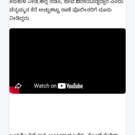
ಕಿರುಕುಳ ನೀಡಿ,ಹಲ್ಲೆ ನಡೆಸಿ, ಜೀವ ಬೆದರಿಕೆಯೊಡ್ಡಿದ್ದಾರೆ ಎಂದು
ಚೆನ್ನಮ್ಮನ ಕೆರೆ ಅಚ್ಚುಕಟ್ಟು ಠಾಣೆ ಪೊಲೀಸರಿಗೆ ದೂರು
ನೀಡಿದ್ದರು.