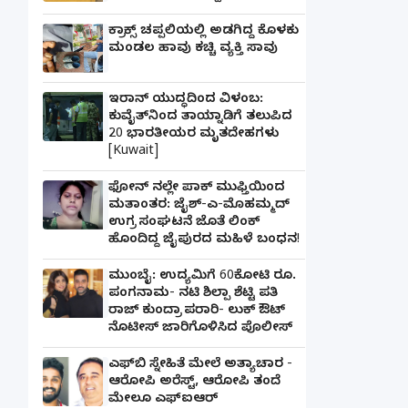
ಕ್ರಾಕ್ಸ್ ಚಪ್ಪಲಿಯಲ್ಲಿ ಅಡಗಿದ್ದ ಕೊಳಕು
ಮಂಡಲ ಹಾವು ಕಚ್ಚಿ ವ್ಯಕ್ತಿ ಸಾವು
ಇರಾನ್ ಯುದ್ಧದಿಂದ ವಿಳಂಬ:
ಕುವೈತ್‌ನಿಂದ ತಾಯ್ನಾಡಿಗೆ ತಲುಪಿದ
20 ಭಾರತೀಯರ ಮೃತದೇಹಗಳು
[Kuwait]
ಫೋನ್ ನಲ್ಲೇ ಪಾಕ್ ಮುಫ್ತಿಯಿಂದ
ಮತಾಂತರ: ಜೈಶ್-ಎ-ಮೊಹಮ್ಮದ್
ಉಗ್ರ ಸಂಘಟನೆ ಜೊತೆ ಲಿಂಕ್
ಹೊಂದಿದ್ದ ಜೈಪುರದ ಮಹಿಳೆ ಬಂಧನ!
ಮುಂಬೈ: ಉದ್ಯಮಿಗೆ 60ಕೋಟಿ ರೂ.
ಪಂಗನಾಮ- ನಟಿ ಶಿಲ್ಪಾ ಶೆಟ್ಟಿ ಪತಿ
ರಾಜ್ ಕುಂದ್ರಾ ಪರಾರಿ- ಲುಕ್ ಔಟ್
ನೊಟೀಸ್ ಜಾರಿಗೊಳಿಸಿದ ಪೊಲೀಸ್
ಎಫ್‌ಬಿ ಸ್ನೇಹಿತೆ ಮೇಲೆ ಅತ್ಯಾಚಾರ -
ಆರೋಪಿ ಅರೆಸ್ಟ್, ಆರೋಪಿ ತಂದೆ
ಮೇಲೂ ಎಫ್ಐಆರ್