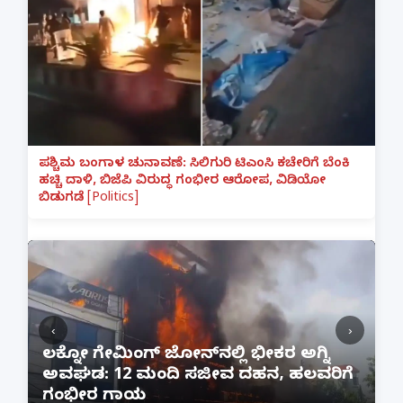
ಪಶ್ಚಿಮ ಬಂಗಾಳ ಚುನಾವಣೆ: ಸಿಲಿಗುರಿ ಟಿಎಂಸಿ ಕಚೇರಿಗೆ ಬೆಂಕಿ
ಹಚ್ಚಿ ದಾಳಿ, ಬಿಜೆಪಿ ವಿರುದ್ಧ ಗಂಭೀರ ಆರೋಪ, ವಿಡಿಯೋ
ಬಿಡುಗಡೆ [Politics]
‹
›
:
ಲಕ್ನೋ ಗೇಮಿಂಗ್ ಜೋನ್‌ನಲ್ಲಿ ಭೀಕರ ಅಗ್ನಿ
ಅವಘಡ: 12 ಮಂದಿ ಸಜೀವ ದಹನ, ಹಲವರಿಗೆ
ಪ
ಗಂಭೀರ ಗಾಯ
M