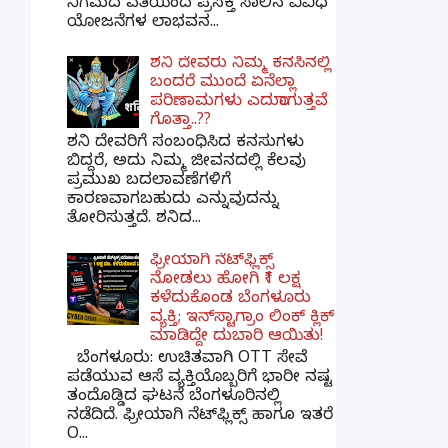
ನಿಗಮದ ವತಿಯಿಂದ ಪ್ರಸಕ್ತ ಸಾಲಿನ ವಿವಿಧ
ಯೋಜನೆಗಳ ಲಾಭವನ...
ಶನಿ ದೇವರು ನಿಮ್ಮ ಕನಸಿನಲ್ಲಿ
ಬಂದರೆ ಮುಂದೆ ಏನೆಲ್ಲಾ
ಪರಿಣಾಮಗಳು ಎದುರಾಗುತ್ತವೆ
ಗೊತ್ತಾ..??
ಶನಿ ದೇವರಿಗೆ ಸಂಬಂಧಿಸಿದ ಕನಸುಗಳು
ಬಿದ್ದರೆ, ಅದು ನಿಮ್ಮ ಜೀವನದಲ್ಲಿ ಕೆಲವು
ಪ್ರಮುಖ ಬದಲಾವಣೆಗಳಿಗೆ
ಕಾರಣವಾಗಬಹುದು ಎನ್ನುವುದನ್ನು
ತೋರಿಸುತ್ತದೆ. ಶನಿದ...
ಫ್ರೀಯಾಗಿ ನೆಟ್‌ಫ್ಲಿಕ್ಸ್
ನೋಡಲು ಹೋಗಿ ₹1 ಲಕ್ಷ
ಕಳೆದುಕೊಂಡ ಬೆಂಗಳೂರು
ವ್ಯಕ್ತಿ; ಇನ್‌ಸ್ಟಾಗ್ರಾಂ ಲಿಂಕ್ ಕ್ಲಿಕ್
ಮಾಡಿದ್ದೇ ದುಬಾರಿ ಆಯಿತು!
ಬೆಂಗಳೂರು: ಉಚಿತವಾಗಿ OTT ಸೇವೆ
ಪಡೆಯುವ ಆಸೆ ವ್ಯಕ್ತಿಯೊಬ್ಬರಿಗೆ ಭಾರೀ ನಷ್ಟ
ತಂದೊಡ್ಡಿದ ಘಟನೆ ಬೆಂಗಳೂರಿನಲ್ಲಿ
ನಡೆದಿದೆ. ಫ್ರೀಯಾಗಿ ನೆಟ್‌ಫ್ಲಿಕ್ಸ್ ಹಾಗೂ ಇತರೆ
O...