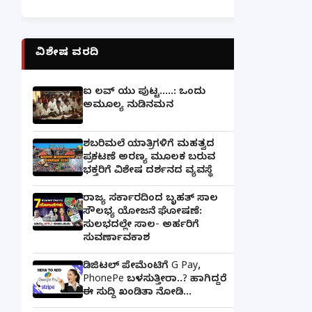
ವಿಶೇಷ ವರದಿ
ಐ ಲವ್ ಯು ಪುಟ್ಟ.....: ಒಂದು
ಅಮೂಲ್ಯ ನುಡಿನಮನ
ಶಬರಿಮಲೆ ಯಾತ್ರಿಗಳಿಗೆ ಮಹತ್ವದ
ಪ್ರಕಟಣೆ ಅರಣ್ಯ ಮೂಲಕ ಬರುವ
ಭಕ್ತರಿಗೆ ವಿಶೇಷ ದರ್ಶನದ ವ್ಯವಸ್ಥೆ
ರಾಜ್ಯ ಸರ್ಕಾರದಿಂದ ಬೃಹತ್ ಸಾಲ
ಸೌಲಭ್ಯ ಯೋಜನೆ ಘೋಷಣೆ:
ಸುಲಭದಲ್ಲೇ ಸಾಲ- ಅರ್ಹರಿಗೆ
ಸುವರ್ಣಾವಕಾಶ
ಡಿಜಿಟಲ್ ಪೇಮೆಂಟಿಗೆ G Pay,
PhonePe ಬಳಸುತ್ತೀರಾ..? ಹಾಗಿದ್ದರೆ
ಈ ಸುದ್ದಿ ಖಂಡಿತಾ ನೋಡಿ...