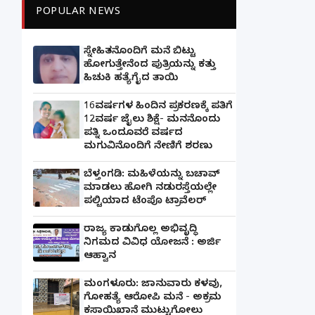
POPULAR NEWS
ಸ್ನೇಹಿತನೊಂದಿಗೆ ಮನೆ ಬಿಟ್ಟು
ಹೋಗುತ್ತೇನೆಂದ ಪುತ್ರಿಯನ್ನು ಕತ್ತು
ಹಿಚುಕಿ ಹತ್ಯೆಗೈದ ತಾಯಿ
16ವರ್ಷಗಳ ಹಿಂದಿನ ಪ್ರಕರಣಕ್ಕೆ ಪತಿಗೆ
12ವರ್ಷ ಜೈಲು ಶಿಕ್ಷೆ- ಮನನೊಂದು
ಪತ್ನಿ ಒಂದೂವರೆ ವರ್ಷದ
ಮಗುವಿನೊಂದಿಗೆ ನೇಣಿಗೆ ಶರಣು
ಬೆಳ್ತಂಗಡಿ: ಮಹಿಳೆಯನ್ನು ಬಚಾವ್
ಮಾಡಲು ಹೋಗಿ ನಡುರಸ್ತೆಯಲ್ಲೇ
ಪಲ್ಟಿಯಾದ ಟೆಂಪೊ ಟ್ರಾವೆಲರ್
ರಾಜ್ಯ ಕಾಡುಗೊಲ್ಲ ಅಭಿವೃದ್ಧಿ
ನಿಗಮದ ವಿವಿಧ ಯೋಜನೆ : ಅರ್ಜಿ
ಆಹ್ವಾನ
ಮಂಗಳೂರು: ಜಾನುವಾರು ಕಳವು,
ಗೋಹತ್ಯೆ ಆರೋಪಿ ಮನೆ - ಅಕ್ರಮ
ಕಸಾಯಿಖಾನೆ ಮುಟ್ಟುಗೋಲು