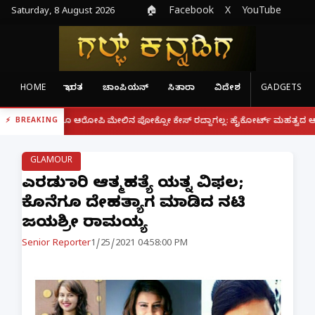
Saturday, 8 August 2026
🏠
Facebook
X
YouTube
HOME
ಭಾರತ
ಚಾಂಪಿಯನ್
ಸಿತಾರಾ
ವಿದೇಶ
GADGETS
|
್ದರೂ ಆರೋಪಿ ಮೇಲಿನ ಪೋಕ್ಸೋ ಕೇಸ್ ರದ್ದಾಗಲ್ಲ: ಹೈಕೋರ್ಟ್ ಮಹತ್ವದ ಆದೇಶ
ಫೋನ್
BREAKING
GLAMOUR
ಎರಡು ಬಾರಿ ಆತ್ಮಹತ್ಯೆ ಯತ್ನ ವಿಫಲ;
ಕೊನೆಗೂ ದೇಹತ್ಯಾಗ ಮಾಡಿದ ನಟಿ
ಜಯಶ್ರೀ ರಾಮಯ್ಯ
Senior Reporter
1/25/2021 04:58:00 PM