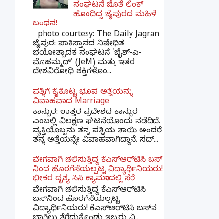
ಸಂಘಟನೆ ಜೊತೆ ಲಿಂಕ್
ಹೊಂದಿದ್ದ ಜೈಪುರದ ಮಹಿಳೆ
ಬಂಧನ!
photo courtesy: The Daily Jagran
ಜೈಪುರ: ಪಾಕಿಸ್ತಾನದ ನಿಷೇಧಿತ
ಭಯೋತ್ಪಾದಕ ಸಂಘಟನೆ 'ಜೈಶ್-ಎ-
ಮೊಹಮ್ಮದ್' (JeM) ಮತ್ತು ಇತರ
ದೇಶವಿರೋಧಿ ಶಕ್ತಿಗಳೊಂ...
ಪತ್ನಿಗೆ ಕೈಕೊಟ್ಟ ಭೂಪ ಅತ್ತೆಯನ್ನು
ವಿವಾಹವಾದ Marriage
ಕಾನ್ಪುರ: ಉತ್ತರ ಪ್ರದೇಶದ ಕಾನ್ಪುರ
ಎಂಬಲ್ಲಿ ವಿಲಕ್ಷಣ ಘಟನೆಯೊಂದು ನಡೆದಿದೆ.
ವ್ಯಕ್ತಿಯೊಬ್ಬನು ತನ್ನ ಪತ್ನಿಯ ತಾಯಿ ಅಂದರೆ
ತನ್ನ ಅತ್ತೆಯನ್ನೇ ವಿವಾಹವಾಗಿದ್ದಾನೆ. ಸದ್...
ವೇಗವಾಗಿ ಚಲಿಸುತ್ತಿದ್ದ ಕೆಎಸ್​ಆರ್​ಟಿಸಿ ಬಸ್​
ನಿಂದ ಹೊರಗೆಸೆಯಲ್ಪಟ್ಟ ವಿದ್ಯಾರ್ಥಿನಿಯರು!
ಭೀಕರ ದೃಶ್ಯ ಸಿಸಿ ಕ್ಯಾಮರಾದಲ್ಲಿ ಸೆರೆ
ವೇಗವಾಗಿ ಚಲಿಸುತ್ತಿದ್ದ ಕೆಎಸ್‌ಆರ್‌ಟಿಸಿ
ಬಸ್‌ನಿಂದ ಹೊರಗೆಸೆಯಲ್ಪಟ್ಟ
ವಿದ್ಯಾರ್ಥಿನಿಯರು! ಕೆಎಸ್‌ಆರ್‌ಟಿಸಿ ಬಸ್‌ನ
ಬಾಗಿಲು ತೆರೆದುಕೊಂಡು ಇಬ್ಬರು ವಿ...