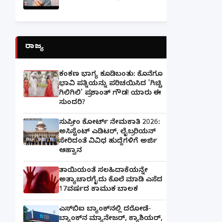
ರಾಜ್ಯ
ಕಂಕಣ ಭಾಗ್ಯ ಕೂಡಿಬಂತು: ಕೊನೆಗೂ
ಭಾವಿ ಪತ್ನಿಯನ್ನು ಪರಿಚಯಿಸಿದ 'ಗಿಚ್ಚಿ
ಗಿಲಿಗಿಲಿ' ಪ್ರಶಾಂತ್ ಗೌಡ! ಯಾರು ಈ
ಸುಂದರಿ?
ಸುಪ್ರೀಂ ಕೋರ್ಟ್ ನೇಮಕಾತಿ 2026:
ಅಸಿಸ್ಟೆಂಟ್ ಎಡಿಟರ್, ಲೈಬ್ರರಿಯನ್
ಸೇರಿದಂತೆ ವಿವಿಧ ಹುದ್ದೆಗಳಿಗೆ ಅರ್ಜಿ
ಆಹ್ವಾನ
ತಾಯಿಯಂತೆ ಸಲಹಿದಾಕೆಯನ್ನೇ
ಅತ್ಯಾಚಾರಗೈದು ಕೊಲೆ ಮಾಡಿ ಎಸೆದ
17ವರ್ಷದ ಕಾಮುಕ ಬಾಲಕ
ಎಸ್‌ಬಿಐ ಬ್ಯಾಂಕ್‌ನಲ್ಲಿ‌ ದರೋಡೆ-
ಬ್ಯಾಂಕ್​ನ ಮ್ಯಾನೇಜರ್‌, ಕ್ಯಾಶಿಯರ್‌,