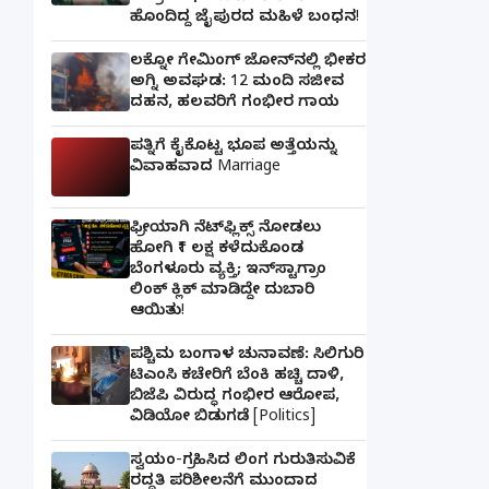
ಹೊಂದಿದ್ದ ಜೈಪುರದ ಮಹಿಳೆ ಬಂಧನ!
ಲಕ್ನೋ ಗೇಮಿಂಗ್ ಜೋನ್‌ನಲ್ಲಿ ಭೀಕರ
ಅಗ್ನಿ ಅವಘಡ: 12 ಮಂದಿ ಸಜೀವ
ದಹನ, ಹಲವರಿಗೆ ಗಂಭೀರ ಗಾಯ
ಪತ್ನಿಗೆ ಕೈಕೊಟ್ಟ ಭೂಪ ಅತ್ತೆಯನ್ನು
ವಿವಾಹವಾದ Marriage
ಫ್ರೀಯಾಗಿ ನೆಟ್‌ಫ್ಲಿಕ್ಸ್ ನೋಡಲು
ಹೋಗಿ ₹1 ಲಕ್ಷ ಕಳೆದುಕೊಂಡ
ಬೆಂಗಳೂರು ವ್ಯಕ್ತಿ; ಇನ್‌ಸ್ಟಾಗ್ರಾಂ
ಲಿಂಕ್ ಕ್ಲಿಕ್ ಮಾಡಿದ್ದೇ ದುಬಾರಿ
ಆಯಿತು!
ಪಶ್ಚಿಮ ಬಂಗಾಳ ಚುನಾವಣೆ: ಸಿಲಿಗುರಿ
ಟಿಎಂಸಿ ಕಚೇರಿಗೆ ಬೆಂಕಿ ಹಚ್ಚಿ ದಾಳಿ,
ಬಿಜೆಪಿ ವಿರುದ್ಧ ಗಂಭೀರ ಆರೋಪ,
ವಿಡಿಯೋ ಬಿಡುಗಡೆ [Politics]
ಸ್ವಯಂ-ಗ್ರಹಿಸಿದ ಲಿಂಗ ಗುರುತಿಸುವಿಕೆ
ರದ್ದತಿ ಪರಿಶೀಲನೆಗೆ ಮುಂದಾದ