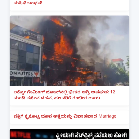
ಮಹಿಳೆ ಬಂಧನ!
ಲಕ್ನೋ ಗೇಮಿಂಗ್ ಜೋನ್‌ನಲ್ಲಿ ಭೀಕರ ಅಗ್ನಿ ಅವಘಡ: 12
ಮಂದಿ ಸಜೀವ ದಹನ, ಹಲವರಿಗೆ ಗಂಭೀರ ಗಾಯ
ಪತ್ನಿಗೆ ಕೈಕೊಟ್ಟ ಭೂಪ ಅತ್ತೆಯನ್ನು ವಿವಾಹವಾದ Marriage