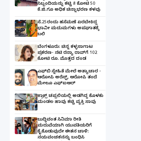
ಸಿಬ್ಬಂದಿಯನ್ನು ಕಟ್ಟಿ 8 ಕೋಟಿ 50
ಕೆ.ಜಿ.ಗೂ ಅಧಿಕ ಚಿನ್ನಾಭರಣ ಕಳವು
ಸೆ.25ರಂದು ಹಸೆಮಣೆ ಏರಬೇಕಿದ್ದ
ಭಾವೀ ಮದುಮಗಳು ಅಪಘಾತಕ್ಕೆ
ಬಲಿ
ಬೆಂಗಳೂರು: ಚಿನ್ನ ಕಳ್ಳಸಾಗಾಟ
ಪ್ರಕರಣ- ನಟಿ ರನ್ಯಾ ರಾವ್‌ಗೆ 102
ಕೋಟಿ ರೂ. ಮೊತ್ತದ ದಂಡ
ಎಫ್‌ಬಿ ಸ್ನೇಹಿತೆ ಮೇಲೆ ಅತ್ಯಾಚಾರ -
ಆರೋಪಿ ಅರೆಸ್ಟ್, ಆರೋಪಿ ತಂದೆ
ಮೇಲೂ ಎಫ್ಐಆರ್
ಕ್ರಾಕ್ಸ್ ಚಪ್ಪಲಿಯಲ್ಲಿ ಅಡಗಿದ್ದ ಕೊಳಕು
ಮಂಡಲ ಹಾವು ಕಚ್ಚಿ ವ್ಯಕ್ತಿ ಸಾವು
ಬುದ್ಧಿವಂತ ಸಿನಿಮಾ ರೀತಿ
ಮದುವೆಯಾಗಿ ಯುವತಿಯರಿಗೆ
ಕೈಕೊಡುವುದೇ ಈತನ ಚಾಳಿ:
ನಯವಂಚಕನನ್ನು ಬಂಧಿಸಿ