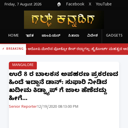
Friday, 7 August 2026
🏠
Facebook
X
YouTube
HOME
ಭಾರತ
ಚಾಂಪಿಯನ್
ಸಿತಾರಾ
ವಿದೇಶ
GADGETS
|
ೂ ಆರೋಪಿ ಮೇಲಿನ ಪೋಕ್ಸೋ ಕೇಸ್ ರದ್ದಾಗಲ್ಲ: ಹೈಕೋರ್ಟ್ ಮಹತ್ವದ ಆದೇಶ
ಫೋನ್ ನಲ
BREAKING
MANGALORE
ಉಜಿರೆ 8 ರ ಬಾಲಕನ ಅಪಹರಣ ಪ್ರಕರಣದ
ಹಿಂದೆ ಇದ್ದಾನೆ ಡಾನ್: ಸುಫಾರಿ ನೀಡಿದ
ಖದೀಮ ಕಿಡ್ನ್ಯಾಪ್ ಗೆ ಜಾಲ ಹೆಣೆದದ್ದು
ಹೀಗೆ...
Senior Reporter
12/19/2020 08:13:00 PM