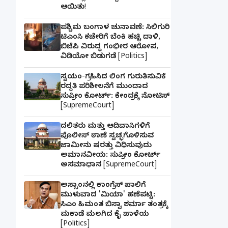
ಆಯಿತು!
ಪಶ್ಚಿಮ ಬಂಗಾಳ ಚುನಾವಣೆ: ಸಿಲಿಗುರಿ
ಟಿಎಂಸಿ ಕಚೇರಿಗೆ ಬೆಂಕಿ ಹಚ್ಚಿ ದಾಳಿ,
ಬಿಜೆಪಿ ವಿರುದ್ಧ ಗಂಭೀರ ಆರೋಪ,
ವಿಡಿಯೋ ಬಿಡುಗಡೆ [Politics]
ಸ್ವಯಂ-ಗ್ರಹಿಸಿದ ಲಿಂಗ ಗುರುತಿಸುವಿಕೆ
ರದ್ದತಿ ಪರಿಶೀಲನೆಗೆ ಮುಂದಾದ
ಸುಪ್ರೀಂ ಕೋರ್ಟ್: ಕೇಂದ್ರಕ್ಕೆ ನೋಟಿಸ್
[SupremeCourt]
ದಲಿತರು ಮತ್ತು ಆದಿವಾಸಿಗಳಿಗೆ
ಪೊಲೀಸ್ ಠಾಣೆ ಸ್ವಚ್ಛಗೊಳಿಸುವ
ಜಾಮೀನು ಷರತ್ತು ವಿಧಿಸುವುದು
ಅಮಾನವೀಯ: ಸುಪ್ರೀಂ ಕೋರ್ಟ್
ಅಸಮಾಧಾನ [SupremeCourt]
ಅಸ್ಸಾಂನಲ್ಲಿ ಕಾಂಗ್ರೆಸ್ ಪಾಲಿಗೆ
ಮುಳುವಾದ 'ಮಿಯಾ' ಹಣೆಪಟ್ಟಿ:
ಸಿಎಂ ಹಿಮಂತ ಬಿಸ್ವಾ ಶರ್ಮಾ ತಂತ್ರಕ್ಕೆ
ಮಕಾಡೆ ಮಲಗಿದ ಕೈ ಪಾಳೆಯ
[Politics]