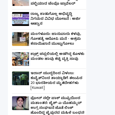
ಪಲ್ಟಿಯಾದ ಟೆಂಪೊ ಟ್ರಾವೆಲರ್
ರಾಜ್ಯ ಕಾಡುಗೊಲ್ಲ ಅಭಿವೃದ್ಧಿ
ನಿಗಮದ ವಿವಿಧ ಯೋಜನೆ : ಅರ್ಜಿ
ಆಹ್ವಾನ
ಮಂಗಳೂರು: ಜಾನುವಾರು ಕಳವು,
ಗೋಹತ್ಯೆ ಆರೋಪಿ ಮನೆ - ಅಕ್ರಮ
ಕಸಾಯಿಖಾನೆ ಮುಟ್ಟುಗೋಲು
ಕ್ರಾಕ್ಸ್ ಚಪ್ಪಲಿಯಲ್ಲಿ ಅಡಗಿದ್ದ ಕೊಳಕು
ಮಂಡಲ ಹಾವು ಕಚ್ಚಿ ವ್ಯಕ್ತಿ ಸಾವು
ಇರಾನ್ ಯುದ್ಧದಿಂದ ವಿಳಂಬ:
ಕುವೈತ್‌ನಿಂದ ತಾಯ್ನಾಡಿಗೆ ತಲುಪಿದ
20 ಭಾರತೀಯರ ಮೃತದೇಹಗಳು
[Kuwait]
ಫೋನ್ ನಲ್ಲೇ ಪಾಕ್ ಮುಫ್ತಿಯಿಂದ
ಮತಾಂತರ: ಜೈಶ್-ಎ-ಮೊಹಮ್ಮದ್
ಉಗ್ರ ಸಂಘಟನೆ ಜೊತೆ ಲಿಂಕ್
ಹೊಂದಿದ್ದ ಜೈಪುರದ ಮಹಿಳೆ ಬಂಧನ!