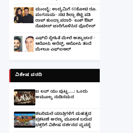
ಮುಂಬೈ: ಉದ್ಯಮಿಗೆ 60ಕೋಟಿ ರೂ.
ಪಂಗನಾಮ- ನಟಿ ಶಿಲ್ಪಾ ಶೆಟ್ಟಿ ಪತಿ
ರಾಜ್ ಕುಂದ್ರಾ ಪರಾರಿ- ಲುಕ್ ಔಟ್
ನೊಟೀಸ್ ಜಾರಿಗೊಳಿಸಿದ ಪೊಲೀಸ್
ಎಫ್‌ಬಿ ಸ್ನೇಹಿತೆ ಮೇಲೆ ಅತ್ಯಾಚಾರ -
ಆರೋಪಿ ಅರೆಸ್ಟ್, ಆರೋಪಿ ತಂದೆ
ಮೇಲೂ ಎಫ್ಐಆರ್
ವಿಶೇಷ ವರದಿ
ಐ ಲವ್ ಯು ಪುಟ್ಟ.....: ಒಂದು
ಅಮೂಲ್ಯ ನುಡಿನಮನ
ಶಬರಿಮಲೆ ಯಾತ್ರಿಗಳಿಗೆ ಮಹತ್ವದ
ಪ್ರಕಟಣೆ ಅರಣ್ಯ ಮೂಲಕ ಬರುವ
ಭಕ್ತರಿಗೆ ವಿಶೇಷ ದರ್ಶನದ ವ್ಯವಸ್ಥೆ