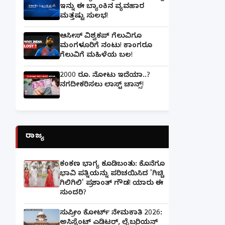
ಇನ್ನು ಈ ಬ್ಯಾಂಕಿನ ವ್ಯವಹಾರ
ಮತ್ತಷ್ಟು ಸುಲಭ!
ಆಸೀಸ್ ವಿಶ್ವಕಪ್ ಗೆಲುವಿಗೂ
ಮಂಗಳೂರಿಗೆ ನಂಟು! ಕಾಂಗರೂ
ಗೆಲುವಿಗೆ ಮಹಿಳೆಯ ಬಲ!
2000 ರೂ. ನೋಟು ಇದೆಯಾ..?
ನಗದೀಕರಿಸಲು ಲಾಸ್ಟ್‌ ಚಾನ್ಸ್‌!
ರಾಜ್ಯ
ಕಂಕಣ ಭಾಗ್ಯ ಕೂಡಿಬಂತು: ಕೊನೆಗೂ
ಭಾವಿ ಪತ್ನಿಯನ್ನು ಪರಿಚಯಿಸಿದ 'ಗಿಚ್ಚಿ
ಗಿಲಿಗಿಲಿ' ಪ್ರಶಾಂತ್ ಗೌಡ! ಯಾರು ಈ
ಸುಂದರಿ?
ಸುಪ್ರೀಂ ಕೋರ್ಟ್ ನೇಮಕಾತಿ 2026:
ಅಸಿಸ್ಟೆಂಟ್ ಎಡಿಟರ್, ಲೈಬ್ರರಿಯನ್