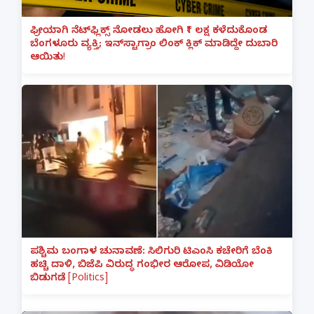
ಫ್ರೀಯಾಗಿ ನೆಟ್‌ಫ್ಲಿಕ್ಸ್ ನೋಡಲು ಹೋಗಿ ₹1 ಲಕ್ಷ ಕಳೆದುಕೊಂಡ
ಬೆಂಗಳೂರು ವ್ಯಕ್ತಿ; ಇನ್‌ಸ್ಟಾಗ್ರಾಂ ಲಿಂಕ್ ಕ್ಲಿಕ್ ಮಾಡಿದ್ದೇ ದುಬಾರಿ
ಆಯಿತು!
ಪಶ್ಚಿಮ ಬಂಗಾಳ ಚುನಾವಣೆ: ಸಿಲಿಗುರಿ ಟಿಎಂಸಿ ಕಚೇರಿಗೆ ಬೆಂಕಿ
ಹಚ್ಚಿ ದಾಳಿ, ಬಿಜೆಪಿ ವಿರುದ್ಧ ಗಂಭೀರ ಆರೋಪ, ವಿಡಿಯೋ
ಬಿಡುಗಡೆ [Politics]