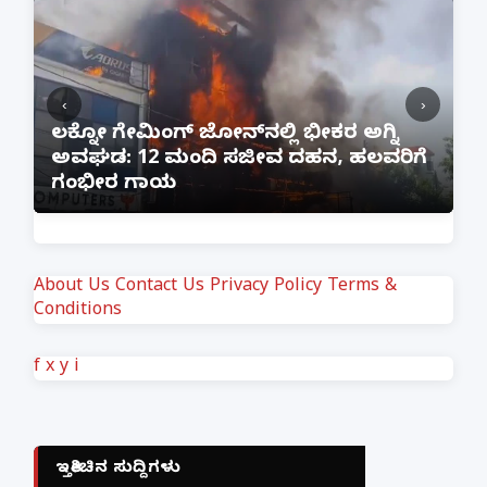
‹
›
:
ಲಕ್ನೋ ಗೇಮಿಂಗ್ ಜೋನ್‌ನಲ್ಲಿ ಭೀಕರ ಅಗ್ನಿ
ಅವಘಡ: 12 ಮಂದಿ ಸಜೀವ ದಹನ, ಹಲವರಿಗೆ
ಪ
ಗಂಭೀರ ಗಾಯ
M
About Us
Contact Us
Privacy Policy
Terms &
Conditions
f
x
y
i
ಇತ್ತೀಚಿನ ಸುದ್ದಿಗಳು