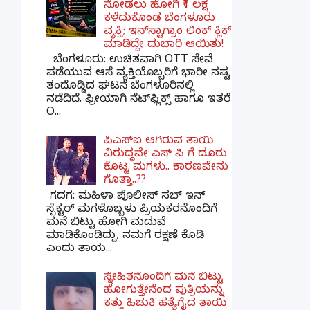
ನೋಡಲು ಹೋಗಿ ₹1 ಲಕ್ಷ
ಕಳೆದುಕೊಂಡ ಬೆಂಗಳೂರು
ವ್ಯಕ್ತಿ; ಇನ್‌ಸ್ಟಾಗ್ರಾಂ ಲಿಂಕ್ ಕ್ಲಿಕ್
ಮಾಡಿದ್ದೇ ದುಬಾರಿ ಆಯಿತು!
ಬೆಂಗಳೂರು: ಉಚಿತವಾಗಿ OTT ಸೇವೆ
ಪಡೆಯುವ ಆಸೆ ವ್ಯಕ್ತಿಯೊಬ್ಬರಿಗೆ ಭಾರೀ ನಷ್ಟ
ತಂದೊಡ್ಡಿದ ಘಟನೆ ಬೆಂಗಳೂರಿನಲ್ಲಿ
ನಡೆದಿದೆ. ಫ್ರೀಯಾಗಿ ನೆಟ್‌ಫ್ಲಿಕ್ಸ್ ಹಾಗೂ ಇತರೆ
O...
ಪಿಎಸ್​ಐ ಆಗಿರುವ ತಾಯಿ
ವಿರುದ್ಧವೇ ಎಸ್ ಪಿ ಗೆ ದೂರು
ಕೊಟ್ಟ ಮಗಳು.. ಕಾರಣವೇನು
ಗೊತ್ತಾ..??
ಗದಗ​: ಮಹಿಳಾ ಪೊಲೀಸ್​ ಸಬ್ ​ಇನ್​
ಸ್ಪೆಕ್ಟರ್​ ಮಗಳೊಬ್ಬಳು ಪ್ರಿಯಕರನೊಂದಿಗೆ
ಮನೆ ಬಿಟ್ಟು ಹೋಗಿ ಮದುವೆ
ಮಾಡಿಕೊಂಡಿದ್ದು, ನಮಗೆ ರಕ್ಷಣೆ ಕೊಡಿ
ಎಂದು ತಾಯ...
ಸ್ನೇಹಿತನೊಂದಿಗೆ ಮನೆ ಬಿಟ್ಟು
ಹೋಗುತ್ತೇನೆಂದ ಪುತ್ರಿಯನ್ನು
ಕತ್ತು ಹಿಚುಕಿ ಹತ್ಯೆಗೈದ ತಾಯಿ