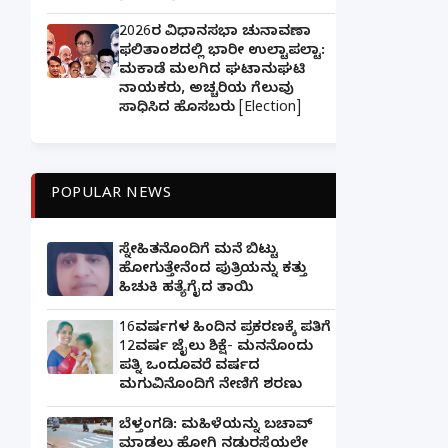
2026ರ ವಿಧಾನಸಭಾ ಚುನಾವಣಾ
ಫಲಿತಾಂಶದಲ್ಲಿ ಭಾರೀ ಉಲ್ಟಾಪಲ್ಟಾ:
ಮಕಾಡೆ ಮಲಗಿದ ಘಟಾನುಘಟಿ
ನಾಯಕರು, ಅಚ್ಚರಿಯ ಗೆಲುವು
ಸಾಧಿಸಿದ ಹೊಸಬರು [Election]
POPULAR NEWS
ಸ್ನೇಹಿತನೊಂದಿಗೆ ಮನೆ ಬಿಟ್ಟು
ಹೋಗುತ್ತೇನೆಂದ ಪುತ್ರಿಯನ್ನು ಕತ್ತು
ಹಿಚುಕಿ ಹತ್ಯೆಗೈದ ತಾಯಿ
16ವರ್ಷಗಳ ಹಿಂದಿನ ಪ್ರಕರಣಕ್ಕೆ ಪತಿಗೆ
12ವರ್ಷ ಜೈಲು ಶಿಕ್ಷೆ- ಮನನೊಂದು
ಪತ್ನಿ ಒಂದೂವರೆ ವರ್ಷದ
ಮಗುವಿನೊಂದಿಗೆ ನೇಣಿಗೆ ಶರಣು
ಬೆಳ್ತಂಗಡಿ: ಮಹಿಳೆಯನ್ನು ಬಚಾವ್
ಮಾಡಲು ಹೋಗಿ ನಡುರಸ್ತೆಯಲ್ಲೇ