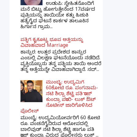
ಉಡುಪಿ: ಸ್ನೇಹಿತನೊಂದಿಗೆ
ಮನೆ ಬಿಟ್ಟು ಹೋಗುತ್ತೇನೆಂದ 17ವರ್ಷದ
ಪುತ್ರಿಯನ್ನು ತಾಯಿಯೇ ಕತ್ತು ಹಿಚುಕಿ
ಹತ್ಯೆಗೈದ ಘಟನೆ ಕಾರ್ಕಳ ತಾಲೂಕಿನ
ಹಿರ್ಗಾನ ಗ್ರಾಮ...
ಪತ್ನಿಗೆ ಕೈಕೊಟ್ಟ ಭೂಪ ಅತ್ತೆಯನ್ನು
ವಿವಾಹವಾದ Marriage
ಕಾನ್ಪುರ: ಉತ್ತರ ಪ್ರದೇಶದ ಕಾನ್ಪುರ
ಎಂಬಲ್ಲಿ ವಿಲಕ್ಷಣ ಘಟನೆಯೊಂದು ನಡೆದಿದೆ.
ವ್ಯಕ್ತಿಯೊಬ್ಬನು ತನ್ನ ಪತ್ನಿಯ ತಾಯಿ ಅಂದರೆ
ತನ್ನ ಅತ್ತೆಯನ್ನೇ ವಿವಾಹವಾಗಿದ್ದಾನೆ. ಸದ್...
ಮುಂಬೈ: ಉದ್ಯಮಿಗೆ
60ಕೋಟಿ ರೂ. ಪಂಗನಾಮ-
ನಟಿ ಶಿಲ್ಪಾ ಶೆಟ್ಟಿ ಪತಿ ರಾಜ್
ಕುಂದ್ರಾ ಪರಾರಿ- ಲುಕ್ ಔಟ್
ನೊಟೀಸ್ ಜಾರಿಗೊಳಿಸಿದ
ಪೊಲೀಸ್
ಮುಂಬೈ: ಉದ್ಯಮಿಯೋರ್ವರಿಗೆ 60 ಕೋಟಿ
ರೂ. ವಂಚನೆಗೈದಿರುವ ಆರೋಪದಲ್ಲಿ
ಬಾಲಿವುಡ್ ನಟಿ ಶಿಲ್ಪಾ ಶೆಟ್ಟಿ ಹಾಗೂ ಪತಿ
ರಾಜ್ ಕುಂದ್ರಾ ವಿರುದ್ಧ ಪೊಲೀಸರು ಲುಕ್ ...