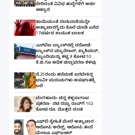
ಸೇರಿದಂತೆ ವಿವಿಧ ಹುದ್ದೆಗಳಿಗೆ ಅರ್ಜಿ
ಆಹ್ವಾನ
ತಾಯಿಯಂತೆ ಸಲಹಿದಾಕೆಯನ್ನೇ
ಅತ್ಯಾಚಾರಗೈದು ಕೊಲೆ ಮಾಡಿ ಎಸೆದ
17ವರ್ಷದ ಕಾಮುಕ ಬಾಲಕ
ಎಸ್‌ಬಿಐ ಬ್ಯಾಂಕ್‌ನಲ್ಲಿ‌ ದರೋಡೆ-
ಬ್ಯಾಂಕ್​ನ ಮ್ಯಾನೇಜರ್‌, ಕ್ಯಾಶಿಯರ್‌,
ಸಿಬ್ಬಂದಿಯನ್ನು ಕಟ್ಟಿ 8 ಕೋಟಿ 50
ಕೆ.ಜಿ.ಗೂ ಅಧಿಕ ಚಿನ್ನಾಭರಣ ಕಳವು
ಸೆ.25ರಂದು ಹಸೆಮಣೆ ಏರಬೇಕಿದ್ದ
ಭಾವೀ ಮದುಮಗಳು ಅಪಘಾತಕ್ಕೆ
ಬಲಿ
ಬೆಂಗಳೂರು: ಚಿನ್ನ ಕಳ್ಳಸಾಗಾಟ
ಪ್ರಕರಣ- ನಟಿ ರನ್ಯಾ ರಾವ್‌ಗೆ 102
ಕೋಟಿ ರೂ. ಮೊತ್ತದ ದಂಡ
ಎಫ್‌ಬಿ ಸ್ನೇಹಿತೆ ಮೇಲೆ ಅತ್ಯಾಚಾರ -
ಆರೋಪಿ ಅರೆಸ್ಟ್, ಆರೋಪಿ ತಂದೆ
ಮೇಲೂ ಎಫ್ಐಆರ್