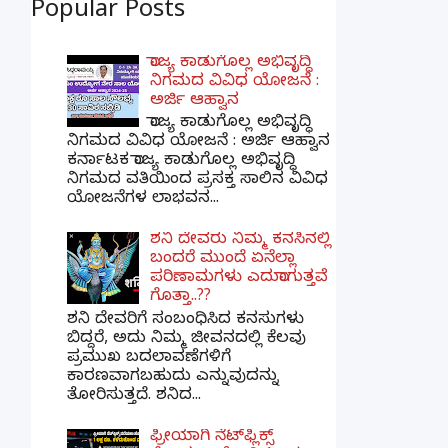
Popular Posts
ರಾಜ್ಯ ಕಾಡುಗೊಲ್ಲ ಅಭಿವೃದ್ಧಿ
ನಿಗಮದ ವಿವಿಧ ಯೋಜನೆ :
ಅರ್ಜಿ ಆಹ್ವಾನ
ರಾಜ್ಯ ಕಾಡುಗೊಲ್ಲ ಅಭಿವೃದ್ಧಿ
ನಿಗಮದ ವಿವಿಧ ಯೋಜನೆ : ಅರ್ಜಿ ಆಹ್ವಾನ
ಕರ್ನಾಟಕ ರಾಜ್ಯ ಕಾಡುಗೊಲ್ಲ ಅಭಿವೃದ್ಧಿ
ನಿಗಮದ ವತಿಯಿಂದ ಪ್ರಸಕ್ತ ಸಾಲಿನ ವಿವಿಧ
ಯೋಜನೆಗಳ ಲಾಭವನ...
ಶನಿ ದೇವರು ನಿಮ್ಮ ಕನಸಿನಲ್ಲಿ
ಬಂದರೆ ಮುಂದೆ ಏನೆಲ್ಲಾ
ಪರಿಣಾಮಗಳು ಎದುರಾಗುತ್ತವೆ
ಗೊತ್ತಾ..??
ಶನಿ ದೇವರಿಗೆ ಸಂಬಂಧಿಸಿದ ಕನಸುಗಳು
ಬಿದ್ದರೆ, ಅದು ನಿಮ್ಮ ಜೀವನದಲ್ಲಿ ಕೆಲವು
ಪ್ರಮುಖ ಬದಲಾವಣೆಗಳಿಗೆ
ಕಾರಣವಾಗಬಹುದು ಎನ್ನುವುದನ್ನು
ತೋರಿಸುತ್ತದೆ. ಶನಿದ...
ಫ್ರೀಯಾಗಿ ನೆಟ್‌ಫ್ಲಿಕ್ಸ್