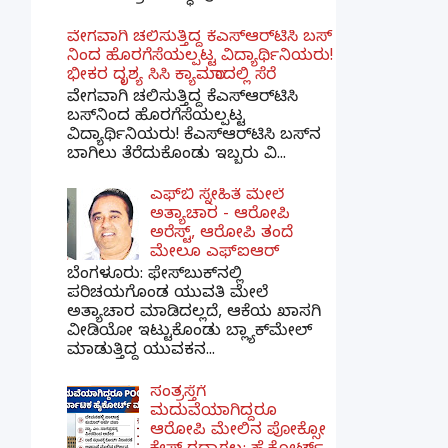
ವೇಗವಾಗಿ ಚಲಿಸುತ್ತಿದ್ದ ಕೆಎಸ್​ಆರ್​ಟಿಸಿ ಬಸ್​
ನಿಂದ ಹೊರಗೆಸೆಯಲ್ಪಟ್ಟ ವಿದ್ಯಾರ್ಥಿನಿಯರು!
ಭೀಕರ ದೃಶ್ಯ ಸಿಸಿ ಕ್ಯಾಮರಾದಲ್ಲಿ ಸೆರೆ
ವೇಗವಾಗಿ ಚಲಿಸುತ್ತಿದ್ದ ಕೆಎಸ್‌ಆರ್‌ಟಿಸಿ
ಬಸ್‌ನಿಂದ ಹೊರಗೆಸೆಯಲ್ಪಟ್ಟ
ವಿದ್ಯಾರ್ಥಿನಿಯರು! ಕೆಎಸ್‌ಆರ್‌ಟಿಸಿ ಬಸ್‌ನ
ಬಾಗಿಲು ತೆರೆದುಕೊಂಡು ಇಬ್ಬರು ವಿ...
ಎಫ್‌ಬಿ ಸ್ನೇಹಿತೆ ಮೇಲೆ
ಅತ್ಯಾಚಾರ - ಆರೋಪಿ
ಅರೆಸ್ಟ್, ಆರೋಪಿ ತಂದೆ
ಮೇಲೂ ಎಫ್ಐಆರ್
ಬೆಂಗಳೂರು: ಫೇಸ್‌ಬುಕ್‌ನಲ್ಲಿ
ಪರಿಚಯಗೊಂಡ ಯುವತಿ ಮೇಲೆ
ಅತ್ಯಾಚಾರ ಮಾಡಿದಲ್ಲದೆ, ಆಕೆಯ ಖಾಸಗಿ
ವೀಡಿಯೋ ಇಟ್ಟುಕೊಂಡು ಬ್ಲ್ಯಾಕ್‌ಮೇಲ್
ಮಾಡುತ್ತಿದ್ದ ಯುವಕನ...
ಸಂತ್ರಸ್ತೆಗೆ
ಮದುವೆಯಾಗಿದ್ದರೂ
ಆರೋಪಿ ಮೇಲಿನ ಪೋಕ್ಸೋ