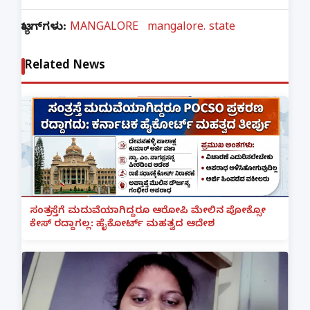
ಟ್ಯಾಗ್‌ಗಳು:
MANGALORE
mangalore. state
Related News
ಸಂತ್ರಸ್ತೆಗೆ ಮದುವೆಯಾಗಿದ್ದರೂ ಆರೋಪಿ ಮೇಲಿನ ಪೋಕ್ಸೋ
ಕೇಸ್ ರದ್ದಾಗಲ್ಲ: ಹೈಕೋರ್ಟ್ ಮಹತ್ವದ ಆದೇಶ