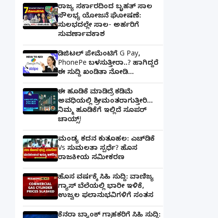
ರಾಜ್ಯ ಸರ್ಕಾರದಿಂದ ಬೃಹತ್ ಸಾಲ
ಸೌಲಭ್ಯ ಯೋಜನೆ ಘೋಷಣೆ:
ಸುಲಭದಲ್ಲೇ ಸಾಲ- ಅರ್ಹರಿಗೆ
ಸುವರ್ಣಾವಕಾಶ
ಡಿಜಿಟಲ್ ಪೇಮೆಂಟಿಗೆ G Pay,
PhonePe ಬಳಸುತ್ತೀರಾ..? ಹಾಗಿದ್ದರೆ
ಈ ಸುದ್ದಿ ಖಂಡಿತಾ ನೋಡಿ...
ಈ ಹೂಡಿಕೆ ಮಾಡಿದ್ರೆ ಕಡಿಮೆ
ಅವಧಿಯಲ್ಲಿ ಶ್ರೀಮಂತರಾಗುತ್ತೀರಿ...
ನಿಮ್ಮ ಹೂಡಿಕೆಗೆ ಇಲ್ಲಿದೆ ಸೂಪರ್
ಚಾಯ್ಸ್‌!
ಮಂಡ್ಯ ಕದನ ಕುತೂಹಲ: ಎಚ್‌ಡಿಕೆ
Vs ಸುಮಲತಾ ಸ್ಪರ್ಧೆ? ಹೊಸ
ರಾಜಕೀಯ ಸಮೀಕರಣ
ಹೊಸ ವರ್ಷಕ್ಕೆ ಸಿಹಿ ಸುದ್ದಿ: ವಾಣಿಜ್ಯ
ಗ್ಯಾಸ್‌ ಬೆಲೆಯಲ್ಲಿ ಭಾರೀ ಇಳಿಕೆ,
ಉಜ್ವಲ ಫಲಾನುಭವಿಗಳಿಗೆ ಸಂತಸ
ಕೆನರಾ ಬ್ಯಾಂಕ್‌ ಗ್ರಾಹಕರಿಗೆ ಸಿಹಿ ಸುದ್ದಿ: