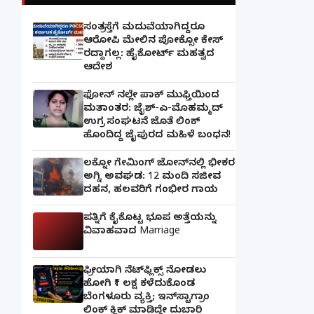
ಸಂತ್ರಸ್ತೆಗೆ ಮದುವೆಯಾಗಿದ್ದರೂ
ಆರೋಪಿ ಮೇಲಿನ ಪೋಕ್ಸೋ ಕೇಸ್
ರದ್ದಾಗಲ್ಲ: ಹೈಕೋರ್ಟ್ ಮಹತ್ವದ
ಆದೇಶ
ಫೋನ್ ನಲ್ಲೇ ಪಾಕ್ ಮುಫ್ತಿಯಿಂದ
ಮತಾಂತರ: ಜೈಶ್-ಎ-ಮೊಹಮ್ಮದ್
ಉಗ್ರ ಸಂಘಟನೆ ಜೊತೆ ಲಿಂಕ್
ಹೊಂದಿದ್ದ ಜೈಪುರದ ಮಹಿಳೆ ಬಂಧನ!
ಲಕ್ನೋ ಗೇಮಿಂಗ್ ಜೋನ್‌ನಲ್ಲಿ ಭೀಕರ
ಅಗ್ನಿ ಅವಘಡ: 12 ಮಂದಿ ಸಜೀವ
ದಹನ, ಹಲವರಿಗೆ ಗಂಭೀರ ಗಾಯ
ಪತ್ನಿಗೆ ಕೈಕೊಟ್ಟ ಭೂಪ ಅತ್ತೆಯನ್ನು
ವಿವಾಹವಾದ Marriage
ಫ್ರೀಯಾಗಿ ನೆಟ್‌ಫ್ಲಿಕ್ಸ್ ನೋಡಲು
ಹೋಗಿ ₹1 ಲಕ್ಷ ಕಳೆದುಕೊಂಡ
ಬೆಂಗಳೂರು ವ್ಯಕ್ತಿ; ಇನ್‌ಸ್ಟಾಗ್ರಾಂ
ಲಿಂಕ್ ಕ್ಲಿಕ್ ಮಾಡಿದ್ದೇ ದುಬಾರಿ