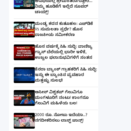
ಅವಧಿಯಲ್ಲಿ ಶ್ರೀಮಂತರಾಗುತ್ತೀರಿ...
ನಿಮ್ಮ ಹೂಡಿಕೆಗೆ ಇಲ್ಲಿದೆ ಸೂಪರ್
ಚಾಯ್ಸ್‌!
ಮಂಡ್ಯ ಕದನ ಕುತೂಹಲ: ಎಚ್‌ಡಿಕೆ
Vs ಸುಮಲತಾ ಸ್ಪರ್ಧೆ? ಹೊಸ
ರಾಜಕೀಯ ಸಮೀಕರಣ
ಹೊಸ ವರ್ಷಕ್ಕೆ ಸಿಹಿ ಸುದ್ದಿ: ವಾಣಿಜ್ಯ
ಗ್ಯಾಸ್‌ ಬೆಲೆಯಲ್ಲಿ ಭಾರೀ ಇಳಿಕೆ,
ಉಜ್ವಲ ಫಲಾನುಭವಿಗಳಿಗೆ ಸಂತಸ
ಕೆನರಾ ಬ್ಯಾಂಕ್‌ ಗ್ರಾಹಕರಿಗೆ ಸಿಹಿ ಸುದ್ದಿ:
ಇನ್ನು ಈ ಬ್ಯಾಂಕಿನ ವ್ಯವಹಾರ
ಮತ್ತಷ್ಟು ಸುಲಭ!
ಆಸೀಸ್ ವಿಶ್ವಕಪ್ ಗೆಲುವಿಗೂ
ಮಂಗಳೂರಿಗೆ ನಂಟು! ಕಾಂಗರೂ
ಗೆಲುವಿಗೆ ಮಹಿಳೆಯ ಬಲ!
2000 ರೂ. ನೋಟು ಇದೆಯಾ..?
ನಗದೀಕರಿಸಲು ಲಾಸ್ಟ್‌ ಚಾನ್ಸ್‌!