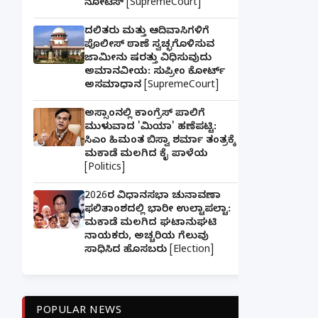
ನೋಟಿಸ್ [SupremeCourt]
ದಲಿತರು ಮತ್ತು ಆದಿವಾಸಿಗಳಿಗೆ
ಪೊಲೀಸ್ ಠಾಣೆ ಸ್ವಚ್ಛಗೊಳಿಸುವ
ಜಾಮೀನು ಷರತ್ತು ವಿಧಿಸುವುದು
ಅಮಾನವೀಯ: ಸುಪ್ರೀಂ ಕೋರ್ಟ್
ಅಸಮಾಧಾನ [SupremeCourt]
ಅಸ್ಸಾಂನಲ್ಲಿ ಕಾಂಗ್ರೆಸ್ ಪಾಲಿಗೆ
ಮುಳುವಾದ 'ಮಿಯಾ' ಹಣೆಪಟ್ಟಿ:
ಸಿಎಂ ಹಿಮಂತ ಬಿಸ್ವಾ ಶರ್ಮಾ ತಂತ್ರಕ್ಕೆ
ಮಕಾಡೆ ಮಲಗಿದ ಕೈ ಪಾಳೆಯ
[Politics]
2026ರ ವಿಧಾನಸಭಾ ಚುನಾವಣಾ
ಫಲಿತಾಂಶದಲ್ಲಿ ಭಾರೀ ಉಲ್ಟಾಪಲ್ಟಾ:
ಮಕಾಡೆ ಮಲಗಿದ ಘಟಾನುಘಟಿ
ನಾಯಕರು, ಅಚ್ಚರಿಯ ಗೆಲುವು
ಸಾಧಿಸಿದ ಹೊಸಬರು [Election]
POPULAR NEWS