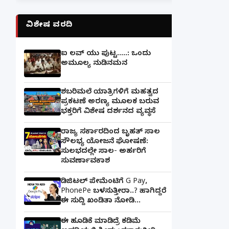
ವಿಶೇಷ ವರದಿ
ಐ ಲವ್ ಯು ಪುಟ್ಟ.....: ಒಂದು
ಅಮೂಲ್ಯ ನುಡಿನಮನ
ಶಬರಿಮಲೆ ಯಾತ್ರಿಗಳಿಗೆ ಮಹತ್ವದ
ಪ್ರಕಟಣೆ ಅರಣ್ಯ ಮೂಲಕ ಬರುವ
ಭಕ್ತರಿಗೆ ವಿಶೇಷ ದರ್ಶನದ ವ್ಯವಸ್ಥೆ
ರಾಜ್ಯ ಸರ್ಕಾರದಿಂದ ಬೃಹತ್ ಸಾಲ
ಸೌಲಭ್ಯ ಯೋಜನೆ ಘೋಷಣೆ:
ಸುಲಭದಲ್ಲೇ ಸಾಲ- ಅರ್ಹರಿಗೆ
ಸುವರ್ಣಾವಕಾಶ
ಡಿಜಿಟಲ್ ಪೇಮೆಂಟಿಗೆ G Pay,
PhonePe ಬಳಸುತ್ತೀರಾ..? ಹಾಗಿದ್ದರೆ
ಈ ಸುದ್ದಿ ಖಂಡಿತಾ ನೋಡಿ...
ಈ ಹೂಡಿಕೆ ಮಾಡಿದ್ರೆ ಕಡಿಮೆ