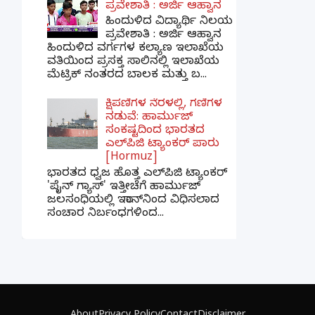
ಪ್ರವೇಶಾತಿ : ಅರ್ಜಿ ಆಹ್ವಾನ
ಹಿಂದುಳಿದ ವಿದ್ಯಾರ್ಥಿ ನಿಲಯ
ಪ್ರವೇಶಾತಿ : ಅರ್ಜಿ ಆಹ್ವಾನ
ಹಿಂದುಳಿದ ವರ್ಗಗಳ ಕಲ್ಯಾಣ ಇಲಾಖೆಯ
ವತಿಯಿಂದ ಪ್ರಸಕ್ತ ಸಾಲಿನಲ್ಲಿ ಇಲಾಖೆಯ
ಮೆಟ್ರಿಕ್ ನಂತರದ ಬಾಲಕ ಮತ್ತು ಬ...
ಕ್ಷಿಪಣಿಗಳ ನೆರಳಲ್ಲಿ, ಗಣಿಗಳ
ನಡುವೆ: ಹಾರ್ಮುಜ್
ಸಂಕಷ್ಟದಿಂದ ಭಾರತದ
ಎಲ್‌ಪಿಜಿ ಟ್ಯಾಂಕರ್ ಪಾರು
[Hormuz]
ಭಾರತದ ಧ್ವಜ ಹೊತ್ತ ಎಲ್‌ಪಿಜಿ ಟ್ಯಾಂಕರ್
'ಪೈನ್ ಗ್ಯಾಸ್' ಇತ್ತೀಚೆಗೆ ಹಾರ್ಮುಜ್
ಜಲಸಂಧಿಯಲ್ಲಿ ಇರಾನ್‌ನಿಂದ ವಿಧಿಸಲಾದ
ಸಂಚಾರ ನಿರ್ಬಂಧಗಳಿಂದ...