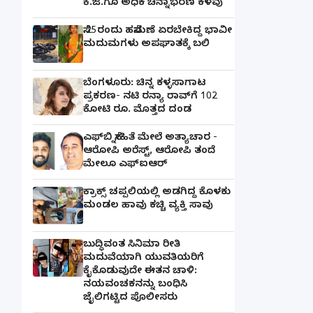
ಕೆ.ಜಿ.ಗೂ ಅಧಿಕ ಚಿನ್ನಾಭರಣ ಕಳವು
ಸೆ.25ರಂದು ಹಸೆಮಣೆ ಏರಬೇಕಿದ್ದ ಭಾವೀ
ಮದುಮಗಳು ಅಪಘಾತಕ್ಕೆ ಬಲಿ
ಬೆಂಗಳೂರು: ಚಿನ್ನ ಕಳ್ಳಸಾಗಾಟ
ಪ್ರಕರಣ- ನಟಿ ರನ್ಯಾ ರಾವ್‌ಗೆ 102
ಕೋಟಿ ರೂ. ಮೊತ್ತದ ದಂಡ
ಎಫ್‌ಬಿ ಸ್ನೇಹಿತೆ ಮೇಲೆ ಅತ್ಯಾಚಾರ -
ಆರೋಪಿ ಅರೆಸ್ಟ್, ಆರೋಪಿ ತಂದೆ
ಮೇಲೂ ಎಫ್ಐಆರ್
ಕ್ರಾಕ್ಸ್ ಚಪ್ಪಲಿಯಲ್ಲಿ ಅಡಗಿದ್ದ ಕೊಳಕು
ಮಂಡಲ ಹಾವು ಕಚ್ಚಿ ವ್ಯಕ್ತಿ ಸಾವು
ಬುದ್ಧಿವಂತ ಸಿನಿಮಾ ರೀತಿ
ಮದುವೆಯಾಗಿ ಯುವತಿಯರಿಗೆ
ಕೈಕೊಡುವುದೇ ಈತನ ಚಾಳಿ:
ನಯವಂಚಕನನ್ನು ಬಂಧಿಸಿ
ಜೈಲಿಗಟ್ಟಿದ ಪೊಲೀಸರು