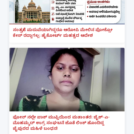
ಸಂತ್ರಸ್ತೆಗೆ ಮದುವೆಯಾಗಿದ್ದರೂ ಆರೋಪಿ ಮೇಲಿನ ಪೋಕ್ಸೋ
ಕೇಸ್ ರದ್ದಾಗಲ್ಲ: ಹೈಕೋರ್ಟ್ ಮಹತ್ವದ ಆದೇಶ
ಫೋನ್ ನಲ್ಲೇ ಪಾಕ್ ಮುಫ್ತಿಯಿಂದ ಮತಾಂತರ: ಜೈಶ್-ಎ-
ಮೊಹಮ್ಮದ್ ಉಗ್ರ ಸಂಘಟನೆ ಜೊತೆ ಲಿಂಕ್ ಹೊಂದಿದ್ದ
ಜೈಪುರದ ಮಹಿಳೆ ಬಂಧನ!