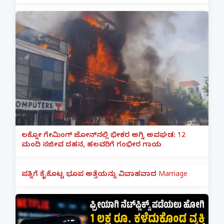
ಲಕ್ನೋ ಗೇಮಿಂಗ್ ಜೋನ್‌ನಲ್ಲಿ ಭೀಕರ ಅಗ್ನಿ ಅವಘಡ: 12
ಮಂದಿ ಸಜೀವ ದಹನ, ಹಲವರಿಗೆ ಗಂಭೀರ ಗಾಯ
ಪತ್ನಿಗೆ ಕೈಕೊಟ್ಟ ಭೂಪ ಅತ್ತೆಯನ್ನು ವಿವಾಹವಾದ Marriage