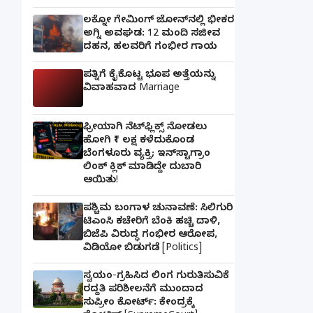
ಲಕ್ನೋ ಗೇಮಿಂಗ್ ಜೋನ್‌ನಲ್ಲಿ ಭೀಕರ
ಅಗ್ನಿ ಅವಘಡ: 12 ಮಂದಿ ಸಜೀವ
ದಹನ, ಹಲವರಿಗೆ ಗಂಭೀರ ಗಾಯ
ಪತ್ನಿಗೆ ಕೈಕೊಟ್ಟ ಭೂಪ ಅತ್ತೆಯನ್ನು
ವಿವಾಹವಾದ Marriage
ಫ್ರೀಯಾಗಿ ನೆಟ್‌ಫ್ಲಿಕ್ಸ್ ನೋಡಲು
ಹೋಗಿ ₹1 ಲಕ್ಷ ಕಳೆದುಕೊಂಡ
ಬೆಂಗಳೂರು ವ್ಯಕ್ತಿ; ಇನ್‌ಸ್ಟಾಗ್ರಾಂ
ಲಿಂಕ್ ಕ್ಲಿಕ್ ಮಾಡಿದ್ದೇ ದುಬಾರಿ
ಆಯಿತು!
ಪಶ್ಚಿಮ ಬಂಗಾಳ ಚುನಾವಣೆ: ಸಿಲಿಗುರಿ
ಟಿಎಂಸಿ ಕಚೇರಿಗೆ ಬೆಂಕಿ ಹಚ್ಚಿ ದಾಳಿ,
ಬಿಜೆಪಿ ವಿರುದ್ಧ ಗಂಭೀರ ಆರೋಪ,
ವಿಡಿಯೋ ಬಿಡುಗಡೆ [Politics]
ಸ್ವಯಂ-ಗ್ರಹಿಸಿದ ಲಿಂಗ ಗುರುತಿಸುವಿಕೆ
ರದ್ದತಿ ಪರಿಶೀಲನೆಗೆ ಮುಂದಾದ
ಸುಪ್ರೀಂ ಕೋರ್ಟ್: ಕೇಂದ್ರಕ್ಕೆ