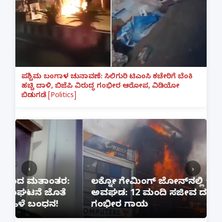
ಪಶ್ಚಿಮ ಬಂಗಾಳ ಚುನಾವಣೆ: ಸಿಲಿಗುರಿ ಟಿಎಂಸಿ ಕಚೇರಿಗೆ ಬೆಂಕಿ
ಹಚ್ಚಿ ದಾಳಿ, ಬಿಜೆಪಿ ವಿರುದ್ಧ ಗಂಭೀರ ಆರೋಪ, ವಿಡಿಯೋ
ಬಿಡುಗಡೆ [Politics]
‹
›
:
ಲಕ್ನೋ ಗೇಮಿಂಗ್ ಜೋನ್‌ನಲ್ಲಿ ಭೀಕರ ಅಗ್ನಿ
ಅವಘಡ: 12 ಮಂದಿ ಸಜೀವ ದಹನ, ಹಲವರಿಗೆ
ಪ
ಗಂಭೀರ ಗಾಯ
M