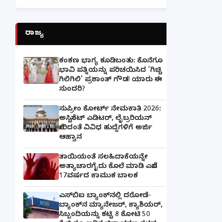
ರಾಜ್ಯ
ಕಂಕಣ ಭಾಗ್ಯ ಕೂಡಿಬಂತು: ಕೊನೆಗೂ
ಭಾವಿ ಪತ್ನಿಯನ್ನು ಪರಿಚಯಿಸಿದ 'ಗಿಚ್ಚಿ
ಗಿಲಿಗಿಲಿ' ಪ್ರಶಾಂತ್ ಗೌಡ! ಯಾರು ಈ
ಸುಂದರಿ?
ಸುಪ್ರೀಂ ಕೋರ್ಟ್ ನೇಮಕಾತಿ 2026:
ಅಸಿಸ್ಟೆಂಟ್ ಎಡಿಟರ್, ಲೈಬ್ರರಿಯನ್
ಸೇರಿದಂತೆ ವಿವಿಧ ಹುದ್ದೆಗಳಿಗೆ ಅರ್ಜಿ
ಆಹ್ವಾನ
ತಾಯಿಯಂತೆ ಸಲಹಿದಾಕೆಯನ್ನೇ
ಅತ್ಯಾಚಾರಗೈದು ಕೊಲೆ ಮಾಡಿ ಎಸೆದ
17ವರ್ಷದ ಕಾಮುಕ ಬಾಲಕ
ಎಸ್‌ಬಿಐ ಬ್ಯಾಂಕ್‌ನಲ್ಲಿ‌ ದರೋಡೆ-
ಬ್ಯಾಂಕ್​ನ ಮ್ಯಾನೇಜರ್‌, ಕ್ಯಾಶಿಯರ್‌,
ಸಿಬ್ಬಂದಿಯನ್ನು ಕಟ್ಟಿ 8 ಕೋಟಿ 50