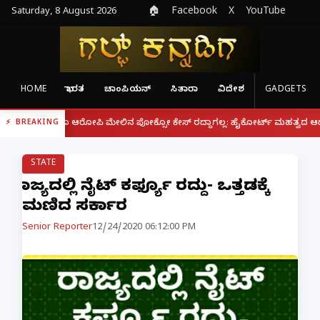
Saturday, 8 August 2026
🏠
Facebook
X
YouTube
HOME
ಭಾರತ
ಚಾಂಪಿಯನ್
ಸಿತಾರಾ
ವಿದೇಶ
GADGETS
|
್ದರೂ ಆರೋಪಿ ಮೇಲಿನ ಪೋಕ್ಸೋ ಕೇಸ್ ರದ್ದಾಗಲ್ಲ: ಹೈಕೋರ್ಟ್ ಮಹತ್ವದ ಆದೇಶ
ಫೋನ
BREAKING
STATE
ರಾಜ್ಯದಲ್ಲಿ ನೈಟ್ ಕರ್ಫ್ಯೂ ರದ್ದು- ಒತ್ತಡಕ್ಕೆ
ಮಣಿದ ಸರ್ಕಾರ
Senior Reporter
12/24/2020 06:12:00 PM