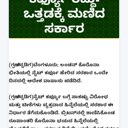
(ಗಲ್ಫ್ ಕನ್ನಡಿಗ)ಬೆಂಗಳೂರು; ಲಂಡನ್ ಕೊರೊನಾ
ಭೀತಿಯಲ್ಲಿ ನೈಟ್ ಕರ್ಫೂ ಹೇರಿದ ಸರಕಾರ ಒಂದೇ
ದಿನದಲ್ಲಿ ಆದೇಶ ವಾಪಾಸು ಪಡೆದಿದೆ.
(ಗಲ್ಫ್ ಕನ್ನಡಿಗ)ನೈಟ್ ಕರ್ಫ್ಯೂ ಬಗ್ಗೆ ಸಾಕಷ್ಟು ವಿರೋಧ
ಮತ್ತು ಟೀಕೆಗಳು ವ್ಯಕ್ತವಾದ ಹಿನ್ನೆಲೆಯಲ್ಲಿ ಸರಕಾರ ಈ
ನಿರ್ಧಾರ ತೆಗೆದುಕೊಂಡಿದೆ. ಬ್ರಿಟನ್‌ನಲ್ಲಿ ಕಾಣಿಸಿಕೊಂಡ
ರೂಪಾಂತರಿ ಕೊರೊನಾ ಭಯದ ಹಿನ್ನೆಲೆಯಲ್ಲಿ