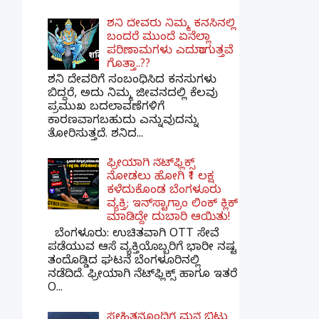
ಶನಿ ದೇವರು ನಿಮ್ಮ ಕನಸಿನಲ್ಲಿ
ಬಂದರೆ ಮುಂದೆ ಏನೆಲ್ಲಾ
ಪರಿಣಾಮಗಳು ಎದುರಾಗುತ್ತವೆ
ಗೊತ್ತಾ..??
ಶನಿ ದೇವರಿಗೆ ಸಂಬಂಧಿಸಿದ ಕನಸುಗಳು
ಬಿದ್ದರೆ, ಅದು ನಿಮ್ಮ ಜೀವನದಲ್ಲಿ ಕೆಲವು
ಪ್ರಮುಖ ಬದಲಾವಣೆಗಳಿಗೆ
ಕಾರಣವಾಗಬಹುದು ಎನ್ನುವುದನ್ನು
ತೋರಿಸುತ್ತದೆ. ಶನಿದ...
ಫ್ರೀಯಾಗಿ ನೆಟ್‌ಫ್ಲಿಕ್ಸ್
ನೋಡಲು ಹೋಗಿ ₹1 ಲಕ್ಷ
ಕಳೆದುಕೊಂಡ ಬೆಂಗಳೂರು
ವ್ಯಕ್ತಿ; ಇನ್‌ಸ್ಟಾಗ್ರಾಂ ಲಿಂಕ್ ಕ್ಲಿಕ್
ಮಾಡಿದ್ದೇ ದುಬಾರಿ ಆಯಿತು!
ಬೆಂಗಳೂರು: ಉಚಿತವಾಗಿ OTT ಸೇವೆ
ಪಡೆಯುವ ಆಸೆ ವ್ಯಕ್ತಿಯೊಬ್ಬರಿಗೆ ಭಾರೀ ನಷ್ಟ
ತಂದೊಡ್ಡಿದ ಘಟನೆ ಬೆಂಗಳೂರಿನಲ್ಲಿ
ನಡೆದಿದೆ. ಫ್ರೀಯಾಗಿ ನೆಟ್‌ಫ್ಲಿಕ್ಸ್ ಹಾಗೂ ಇತರೆ
O...
ಸ್ನೇಹಿತನೊಂದಿಗೆ ಮನೆ ಬಿಟ್ಟು