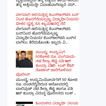
ವ್ಯಕ್ತಿಯೊಬ್ಬನು ತನ್ನ ಪತ್ನಿಯ ತಾಯಿ ಅಂದರೆ
ತನ್ನ ಅತ್ತೆಯನ್ನೇ ವಿವಾಹವಾಗಿದ್ದಾನೆ. ಸದ್...
ವೇಗವಾಗಿ ಚಲಿಸುತ್ತಿದ್ದ ಕೆಎಸ್​ಆರ್​ಟಿಸಿ ಬಸ್​
ನಿಂದ ಹೊರಗೆಸೆಯಲ್ಪಟ್ಟ ವಿದ್ಯಾರ್ಥಿನಿಯರು!
ಭೀಕರ ದೃಶ್ಯ ಸಿಸಿ ಕ್ಯಾಮರಾದಲ್ಲಿ ಸೆರೆ
ವೇಗವಾಗಿ ಚಲಿಸುತ್ತಿದ್ದ ಕೆಎಸ್‌ಆರ್‌ಟಿಸಿ
ಬಸ್‌ನಿಂದ ಹೊರಗೆಸೆಯಲ್ಪಟ್ಟ
ವಿದ್ಯಾರ್ಥಿನಿಯರು! ಕೆಎಸ್‌ಆರ್‌ಟಿಸಿ ಬಸ್‌ನ
ಬಾಗಿಲು ತೆರೆದುಕೊಂಡು ಇಬ್ಬರು ವಿ...
ಮುಂಬೈ: ಉದ್ಯಮಿಗೆ
60ಕೋಟಿ ರೂ. ಪಂಗನಾಮ-
ನಟಿ ಶಿಲ್ಪಾ ಶೆಟ್ಟಿ ಪತಿ ರಾಜ್
ಕುಂದ್ರಾ ಪರಾರಿ- ಲುಕ್ ಔಟ್
ನೊಟೀಸ್ ಜಾರಿಗೊಳಿಸಿದ
ಪೊಲೀಸ್
ಮುಂಬೈ: ಉದ್ಯಮಿಯೋರ್ವರಿಗೆ 60 ಕೋಟಿ
ರೂ. ವಂಚನೆಗೈದಿರುವ ಆರೋಪದಲ್ಲಿ
ಬಾಲಿವುಡ್ ನಟಿ ಶಿಲ್ಪಾ ಶೆಟ್ಟಿ ಹಾಗೂ ಪತಿ
ರಾಜ್ ಕುಂದ್ರಾ ವಿರುದ್ಧ ಪೊಲೀಸರು ಲುಕ್ ...
ಹಿಂದುಳಿದ ವಿದ್ಯಾರ್ಥಿ ನಿಲಯ