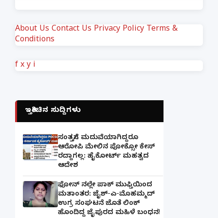
About Us
Contact Us
Privacy Policy
Terms &
Conditions
f
x
y
i
ಇತ್ತೀಚಿನ ಸುದ್ದಿಗಳು
ಸಂತ್ರಸ್ತೆಗೆ ಮದುವೆಯಾಗಿದ್ದರೂ
ಆರೋಪಿ ಮೇಲಿನ ಪೋಕ್ಸೋ ಕೇಸ್
ರದ್ದಾಗಲ್ಲ: ಹೈಕೋರ್ಟ್ ಮಹತ್ವದ
ಆದೇಶ
ಫೋನ್ ನಲ್ಲೇ ಪಾಕ್ ಮುಫ್ತಿಯಿಂದ
ಮತಾಂತರ: ಜೈಶ್-ಎ-ಮೊಹಮ್ಮದ್
ಉಗ್ರ ಸಂಘಟನೆ ಜೊತೆ ಲಿಂಕ್
ಹೊಂದಿದ್ದ ಜೈಪುರದ ಮಹಿಳೆ ಬಂಧನ!