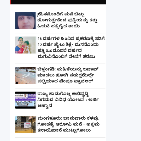
ಸ್ನೇಹಿತನೊಂದಿಗೆ ಮನೆ ಬಿಟ್ಟು
ಹೋಗುತ್ತೇನೆಂದ ಪುತ್ರಿಯನ್ನು ಕತ್ತು
ಹಿಚುಕಿ ಹತ್ಯೆಗೈದ ತಾಯಿ
16ವರ್ಷಗಳ ಹಿಂದಿನ ಪ್ರಕರಣಕ್ಕೆ ಪತಿಗೆ
12ವರ್ಷ ಜೈಲು ಶಿಕ್ಷೆ- ಮನನೊಂದು
ಪತ್ನಿ ಒಂದೂವರೆ ವರ್ಷದ
ಮಗುವಿನೊಂದಿಗೆ ನೇಣಿಗೆ ಶರಣು
ಬೆಳ್ತಂಗಡಿ: ಮಹಿಳೆಯನ್ನು ಬಚಾವ್
ಮಾಡಲು ಹೋಗಿ ನಡುರಸ್ತೆಯಲ್ಲೇ
ಪಲ್ಟಿಯಾದ ಟೆಂಪೊ ಟ್ರಾವೆಲರ್
ರಾಜ್ಯ ಕಾಡುಗೊಲ್ಲ ಅಭಿವೃದ್ಧಿ
ನಿಗಮದ ವಿವಿಧ ಯೋಜನೆ : ಅರ್ಜಿ
ಆಹ್ವಾನ
ಮಂಗಳೂರು: ಜಾನುವಾರು ಕಳವು,
ಗೋಹತ್ಯೆ ಆರೋಪಿ ಮನೆ - ಅಕ್ರಮ
ಕಸಾಯಿಖಾನೆ ಮುಟ್ಟುಗೋಲು