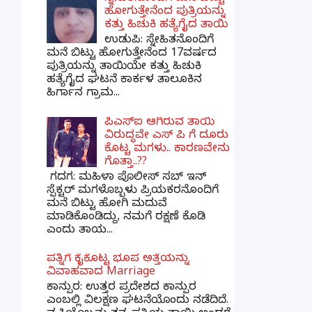
ಹೋಗುತ್ತೇನೆಂದ ಪುತ್ರಿಯನ್ನು
ಕತ್ತು ಹಿಚುಕಿ ಹತ್ಯೆಗೈದ ತಾಯಿ
ಉಡುಪಿ: ಸ್ನೇಹಿತನೊಂದಿಗೆ
ಮನೆ ಬಿಟ್ಟು ಹೋಗುತ್ತೇನೆಂದ 17ವರ್ಷದ
ಪುತ್ರಿಯನ್ನು ತಾಯಿಯೇ ಕತ್ತು ಹಿಚುಕಿ
ಹತ್ಯೆಗೈದ ಘಟನೆ ಕಾರ್ಕಳ ತಾಲೂಕಿನ
ಹಿರ್ಗಾನ ಗ್ರಾಮ...
ಪಿಎಸ್​ಐ ಆಗಿರುವ ತಾಯಿ
ವಿರುದ್ಧವೇ ಎಸ್ ಪಿ ಗೆ ದೂರು
ಕೊಟ್ಟ ಮಗಳು.. ಕಾರಣವೇನು
ಗೊತ್ತಾ..??
ಗದಗ​: ಮಹಿಳಾ ಪೊಲೀಸ್​ ಸಬ್ ​ಇನ್​
ಸ್ಪೆಕ್ಟರ್​ ಮಗಳೊಬ್ಬಳು ಪ್ರಿಯಕರನೊಂದಿಗೆ
ಮನೆ ಬಿಟ್ಟು ಹೋಗಿ ಮದುವೆ
ಮಾಡಿಕೊಂಡಿದ್ದು, ನಮಗೆ ರಕ್ಷಣೆ ಕೊಡಿ
ಎಂದು ತಾಯ...
ಪತ್ನಿಗೆ ಕೈಕೊಟ್ಟ ಭೂಪ ಅತ್ತೆಯನ್ನು
ವಿವಾಹವಾದ Marriage
ಕಾನ್ಪುರ: ಉತ್ತರ ಪ್ರದೇಶದ ಕಾನ್ಪುರ
ಎಂಬಲ್ಲಿ ವಿಲಕ್ಷಣ ಘಟನೆಯೊಂದು ನಡೆದಿದೆ.