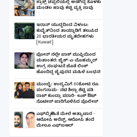
ಕ್ರಾಕ್ಸ್ ಚಪ್ಪಲಿಯಲ್ಲಿ ಅಡಗಿದ್ದ ಕೊಳಕು
ಮಂಡಲ ಹಾವು ಕಚ್ಚಿ ವ್ಯಕ್ತಿ ಸಾವು
ಇರಾನ್ ಯುದ್ಧದಿಂದ ವಿಳಂಬ:
ಕುವೈತ್‌ನಿಂದ ತಾಯ್ನಾಡಿಗೆ ತಲುಪಿದ
20 ಭಾರತೀಯರ ಮೃತದೇಹಗಳು
[Kuwait]
ಫೋನ್ ನಲ್ಲೇ ಪಾಕ್ ಮುಫ್ತಿಯಿಂದ
ಮತಾಂತರ: ಜೈಶ್-ಎ-ಮೊಹಮ್ಮದ್
ಉಗ್ರ ಸಂಘಟನೆ ಜೊತೆ ಲಿಂಕ್
ಹೊಂದಿದ್ದ ಜೈಪುರದ ಮಹಿಳೆ ಬಂಧನ!
ಮುಂಬೈ: ಉದ್ಯಮಿಗೆ 60ಕೋಟಿ ರೂ.
ಪಂಗನಾಮ- ನಟಿ ಶಿಲ್ಪಾ ಶೆಟ್ಟಿ ಪತಿ
ರಾಜ್ ಕುಂದ್ರಾ ಪರಾರಿ- ಲುಕ್ ಔಟ್
ನೊಟೀಸ್ ಜಾರಿಗೊಳಿಸಿದ ಪೊಲೀಸ್
ಎಫ್‌ಬಿ ಸ್ನೇಹಿತೆ ಮೇಲೆ ಅತ್ಯಾಚಾರ -
ಆರೋಪಿ ಅರೆಸ್ಟ್, ಆರೋಪಿ ತಂದೆ
ಮೇಲೂ ಎಫ್ಐಆರ್