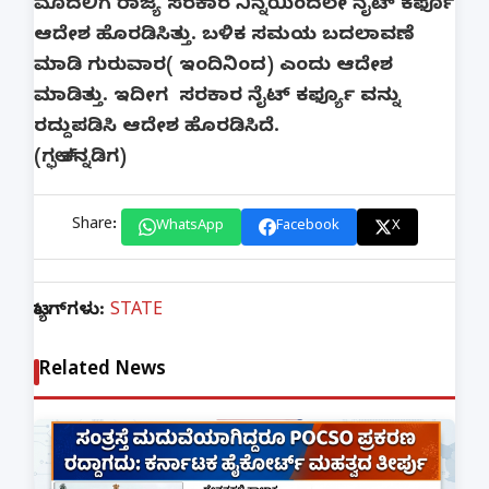
ಮೊದಲಿಗೆ ರಾಜ್ಯ ಸರಕಾರ ನಿನ್ನೆಯಿಂದಲೇ ನೈಟ್ ಕರ್ಫೂ
ಆದೇಶ ಹೊರಡಿಸಿತ್ತು. ಬಳಿಕ ಸಮಯ ಬದಲಾವಣೆ
ಮಾಡಿ ಗುರುವಾರ( ಇಂದಿನಿಂದ) ಎಂದು ಆದೇಶ
ಮಾಡಿತ್ತು. ಇದೀಗ ಸರಕಾರ ನೈಟ್ ಕರ್ಫ್ಯೂ ವನ್ನು
ರದ್ದುಪಡಿಸಿ ಆದೇಶ ಹೊರಡಿಸಿದೆ.
(ಗಲ್ಫ್ ಕನ್ನಡಿಗ)
Share:
WhatsApp
Facebook
X
ಟ್ಯಾಗ್‌ಗಳು:
STATE
Related News