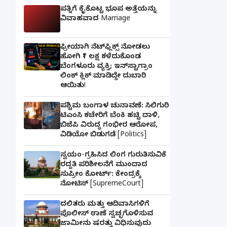
ಪತ್ನಿಗೆ ಕೈಕೊಟ್ಟ ಭೂಪ ಅತ್ತೆಯನ್ನು
ವಿವಾಹವಾದ Marriage
ಫ್ರೀಯಾಗಿ ನೆಟ್‌ಫ್ಲಿಕ್ಸ್ ನೋಡಲು
ಹೋಗಿ ₹1 ಲಕ್ಷ ಕಳೆದುಕೊಂಡ
ಬೆಂಗಳೂರು ವ್ಯಕ್ತಿ; ಇನ್‌ಸ್ಟಾಗ್ರಾಂ
ಲಿಂಕ್ ಕ್ಲಿಕ್ ಮಾಡಿದ್ದೇ ದುಬಾರಿ
ಆಯಿತು!
ಪಶ್ಚಿಮ ಬಂಗಾಳ ಚುನಾವಣೆ: ಸಿಲಿಗುರಿ
ಟಿಎಂಸಿ ಕಚೇರಿಗೆ ಬೆಂಕಿ ಹಚ್ಚಿ ದಾಳಿ,
ಬಿಜೆಪಿ ವಿರುದ್ಧ ಗಂಭೀರ ಆರೋಪ,
ವಿಡಿಯೋ ಬಿಡುಗಡೆ [Politics]
ಸ್ವಯಂ-ಗ್ರಹಿಸಿದ ಲಿಂಗ ಗುರುತಿಸುವಿಕೆ
ರದ್ದತಿ ಪರಿಶೀಲನೆಗೆ ಮುಂದಾದ
ಸುಪ್ರೀಂ ಕೋರ್ಟ್: ಕೇಂದ್ರಕ್ಕೆ
ನೋಟಿಸ್ [SupremeCourt]
ದಲಿತರು ಮತ್ತು ಆದಿವಾಸಿಗಳಿಗೆ
ಪೊಲೀಸ್ ಠಾಣೆ ಸ್ವಚ್ಛಗೊಳಿಸುವ
ಜಾಮೀನು ಷರತ್ತು ವಿಧಿಸುವುದು