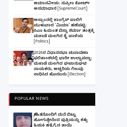
ಅಮಾನವೀಯ: ಸುಪ್ರೀಂ ಕೋರ್ಟ್
ಅಸಮಾಧಾನ [SupremeCourt]
ಅಸ್ಸಾಂನಲ್ಲಿ ಕಾಂಗ್ರೆಸ್ ಪಾಲಿಗೆ
ಮುಳುವಾದ 'ಮಿಯಾ' ಹಣೆಪಟ್ಟಿ:
ಸಿಎಂ ಹಿಮಂತ ಬಿಸ್ವಾ ಶರ್ಮಾ ತಂತ್ರಕ್ಕೆ
ಮಕಾಡೆ ಮಲಗಿದ ಕೈ ಪಾಳೆಯ
[Politics]
2026ರ ವಿಧಾನಸಭಾ ಚುನಾವಣಾ
ಫಲಿತಾಂಶದಲ್ಲಿ ಭಾರೀ ಉಲ್ಟಾಪಲ್ಟಾ:
ಮಕಾಡೆ ಮಲಗಿದ ಘಟಾನುಘಟಿ
ನಾಯಕರು, ಅಚ್ಚರಿಯ ಗೆಲುವು
ಸಾಧಿಸಿದ ಹೊಸಬರು [Election]
POPULAR NEWS
ಸ್ನೇಹಿತನೊಂದಿಗೆ ಮನೆ ಬಿಟ್ಟು
ಹೋಗುತ್ತೇನೆಂದ ಪುತ್ರಿಯನ್ನು ಕತ್ತು
ಹಿಚುಕಿ ಹತ್ಯೆಗೈದ ತಾಯಿ