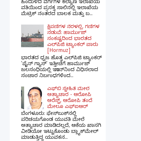
ಹಿಂದುಳಿದ ವರ್ಗಗಳ ಕಲ್ಯಾಣ ಇಲಾಖೆಯ
ವತಿಯಿಂದ ಪ್ರಸಕ್ತ ಸಾಲಿನಲ್ಲಿ ಇಲಾಖೆಯ
ಮೆಟ್ರಿಕ್ ನಂತರದ ಬಾಲಕ ಮತ್ತು ಬ...
ಕ್ಷಿಪಣಿಗಳ ನೆರಳಲ್ಲಿ, ಗಣಿಗಳ
ನಡುವೆ: ಹಾರ್ಮುಜ್
ಸಂಕಷ್ಟದಿಂದ ಭಾರತದ
ಎಲ್‌ಪಿಜಿ ಟ್ಯಾಂಕರ್ ಪಾರು
[Hormuz]
ಭಾರತದ ಧ್ವಜ ಹೊತ್ತ ಎಲ್‌ಪಿಜಿ ಟ್ಯಾಂಕರ್
'ಪೈನ್ ಗ್ಯಾಸ್' ಇತ್ತೀಚೆಗೆ ಹಾರ್ಮುಜ್
ಜಲಸಂಧಿಯಲ್ಲಿ ಇರಾನ್‌ನಿಂದ ವಿಧಿಸಲಾದ
ಸಂಚಾರ ನಿರ್ಬಂಧಗಳಿಂದ...
ಎಫ್‌ಬಿ ಸ್ನೇಹಿತೆ ಮೇಲೆ
ಅತ್ಯಾಚಾರ - ಆರೋಪಿ
ಅರೆಸ್ಟ್, ಆರೋಪಿ ತಂದೆ
ಮೇಲೂ ಎಫ್ಐಆರ್
ಬೆಂಗಳೂರು: ಫೇಸ್‌ಬುಕ್‌ನಲ್ಲಿ
ಪರಿಚಯಗೊಂಡ ಯುವತಿ ಮೇಲೆ
ಅತ್ಯಾಚಾರ ಮಾಡಿದಲ್ಲದೆ, ಆಕೆಯ ಖಾಸಗಿ
ವೀಡಿಯೋ ಇಟ್ಟುಕೊಂಡು ಬ್ಲ್ಯಾಕ್‌ಮೇಲ್
ಮಾಡುತ್ತಿದ್ದ ಯುವಕನ...