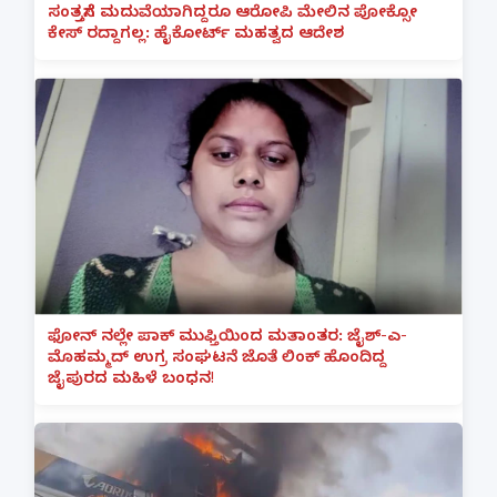
ಸಂತ್ರಸ್ತೆಗೆ ಮದುವೆಯಾಗಿದ್ದರೂ ಆರೋಪಿ ಮೇಲಿನ ಪೋಕ್ಸೋ
ಕೇಸ್ ರದ್ದಾಗಲ್ಲ: ಹೈಕೋರ್ಟ್ ಮಹತ್ವದ ಆದೇಶ
ಫೋನ್ ನಲ್ಲೇ ಪಾಕ್ ಮುಫ್ತಿಯಿಂದ ಮತಾಂತರ: ಜೈಶ್-ಎ-
ಮೊಹಮ್ಮದ್ ಉಗ್ರ ಸಂಘಟನೆ ಜೊತೆ ಲಿಂಕ್ ಹೊಂದಿದ್ದ
ಜೈಪುರದ ಮಹಿಳೆ ಬಂಧನ!