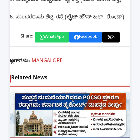
5. ಅಮ್ಮೆಂಬಳ ಸುಬ್ಬರಾವ್ ಪೈ ರಸ್ತೆ (ಡೊ೦ಗರಕೇರಿ ರಸ್ತೆ)
6. ಸುಂದರರಾಮ ಶೆಟ್ಟಿ ರಸ್ತೆ (ಲೈಟ್ ಹೌಸ್ ಹಿಲ್‌ ರೋಡ್)
Share:
WhatsApp
Facebook
X
ಟ್ಯಾಗ್‌ಗಳು:
MANGALORE
Related News