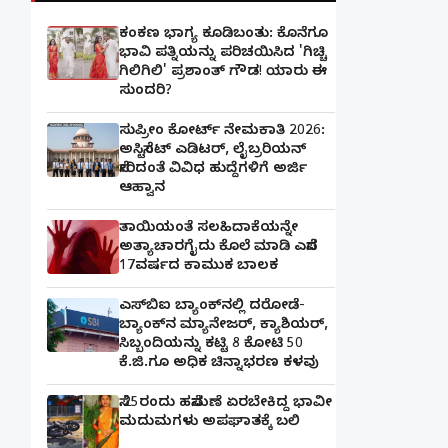
ಕಂಕಣ ಭಾಗ್ಯ ಕೂಡಿಬಂತು: ಕೊನೆಗೂ
ಭಾವಿ ಪತ್ನಿಯನ್ನು ಪರಿಚಯಿಸಿದ 'ಗಿಚ್ಚಿ
ಗಿಲಿಗಿಲಿ' ಪ್ರಶಾಂತ್ ಗೌಡ! ಯಾರು ಈ
ಸುಂದರಿ?
ಸುಪ್ರೀಂ ಕೋರ್ಟ್ ನೇಮಕಾತಿ 2026:
ಅಸಿಸ್ಟೆಂಟ್ ಎಡಿಟರ್, ಲೈಬ್ರರಿಯನ್
ಸೇರಿದಂತೆ ವಿವಿಧ ಹುದ್ದೆಗಳಿಗೆ ಅರ್ಜಿ
ಆಹ್ವಾನ
ತಾಯಿಯಂತೆ ಸಲಹಿದಾಕೆಯನ್ನೇ
ಅತ್ಯಾಚಾರಗೈದು ಕೊಲೆ ಮಾಡಿ ಎಸೆದ
17ವರ್ಷದ ಕಾಮುಕ ಬಾಲಕ
ಎಸ್‌ಬಿಐ ಬ್ಯಾಂಕ್‌ನಲ್ಲಿ‌ ದರೋಡೆ-
ಬ್ಯಾಂಕ್​ನ ಮ್ಯಾನೇಜರ್‌, ಕ್ಯಾಶಿಯರ್‌,
ಸಿಬ್ಬಂದಿಯನ್ನು ಕಟ್ಟಿ 8 ಕೋಟಿ 50
ಕೆ.ಜಿ.ಗೂ ಅಧಿಕ ಚಿನ್ನಾಭರಣ ಕಳವು
ಸೆ.25ರಂದು ಹಸೆಮಣೆ ಏರಬೇಕಿದ್ದ ಭಾವೀ
ಮದುಮಗಳು ಅಪಘಾತಕ್ಕೆ ಬಲಿ