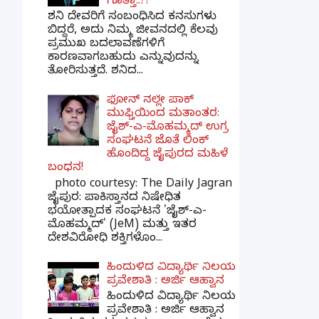
ಗೊತ್ತಾ..??
ಶನಿ ದೇವರಿಗೆ ಸಂಬಂಧಿಸಿದ ಕನಸುಗಳು
ಬಿದ್ದರೆ, ಅದು ನಿಮ್ಮ ಜೀವನದಲ್ಲಿ ಕೆಲವು
ಪ್ರಮುಖ ಬದಲಾವಣೆಗಳಿಗೆ
ಕಾರಣವಾಗಬಹುದು ಎನ್ನುವುದನ್ನು
ತೋರಿಸುತ್ತದೆ. ಶನಿದ...
ಫೋನ್ ನಲ್ಲೇ ಪಾಕ್
ಮುಫ್ತಿಯಿಂದ ಮತಾಂತರ:
ಜೈಶ್-ಎ-ಮೊಹಮ್ಮದ್ ಉಗ್ರ
ಸಂಘಟನೆ ಜೊತೆ ಲಿಂಕ್
ಹೊಂದಿದ್ದ ಜೈಪುರದ ಮಹಿಳೆ
ಬಂಧನ!
photo courtesy: The Daily Jagran
ಜೈಪುರ: ಪಾಕಿಸ್ತಾನದ ನಿಷೇಧಿತ
ಭಯೋತ್ಪಾದಕ ಸಂಘಟನೆ 'ಜೈಶ್-ಎ-
ಮೊಹಮ್ಮದ್' (JeM) ಮತ್ತು ಇತರ
ದೇಶವಿರೋಧಿ ಶಕ್ತಿಗಳೊಂ...
ಹಿಂದುಳಿದ ವಿದ್ಯಾರ್ಥಿ ನಿಲಯ
ಪ್ರವೇಶಾತಿ : ಅರ್ಜಿ ಆಹ್ವಾನ
ಹಿಂದುಳಿದ ವಿದ್ಯಾರ್ಥಿ ನಿಲಯ
ಪ್ರವೇಶಾತಿ : ಅರ್ಜಿ ಆಹ್ವಾನ