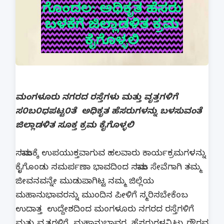
ಮಂಗಳೂರು ನಗರದ ರಸ್ತೆಗಳು ಮತ್ತು ವೃತ್ತಗಳಿಗೆ
ಸ೦ಬ೦ಧಪಟ್ಟ೦ತೆ ಅಧಿಕೃತ ಹೆಸರುಗಳನ್ನು ಬಳಸುವಂತೆ
ಜಿಲ್ಲಾಡಳಿತ ಸೂಕ್ತ ಕ್ರಮ ಕೈಗೊಳ್ಳಲಿ
ಸಮಾಜಕ್ಕೆ ಉಪಯುಕ್ತವಾಗುವ ಹಲವಾರು ಕಾರ್ಯಕ್ರಮಗಳನ್ನು
ಕೈಗೊಂಡು ಸಮರ್ಪಣಾ ಭಾವದಿಂದ ಸಮಾಜ ಸೇವೆಗಾಗಿ ತಮ್ಮ
ಜೀವನವನ್ನೇ ಮುಡುಪಾಗಿಟ್ಟ ನಮ್ಮ ಜಿಲ್ಲೆಯ
ಮಹಾನುಭಾವರನ್ನು ಮುಂದಿನ ಪೀಳಿಗೆ ಸ್ಮರಿಸಬೇಕೆಂಬ
ಉದಾತ್ತ ಉದ್ದೇಶದಿಂದ ಮಂಗಳೂರು ನಗರದ ರಸ್ತೆಗಳಿಗೆ