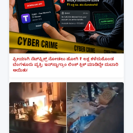
ಫ್ರೀಯಾಗಿ ನೆಟ್‌ಫ್ಲಿಕ್ಸ್ ನೋಡಲು ಹೋಗಿ ₹1 ಲಕ್ಷ ಕಳೆದುಕೊಂಡ
ಬೆಂಗಳೂರು ವ್ಯಕ್ತಿ; ಇನ್‌ಸ್ಟಾಗ್ರಾಂ ಲಿಂಕ್ ಕ್ಲಿಕ್ ಮಾಡಿದ್ದೇ ದುಬಾರಿ
ಆಯಿತು!