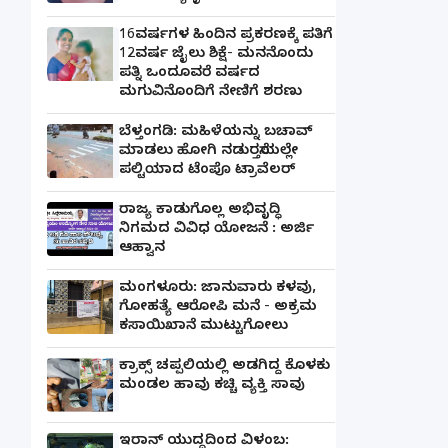
16ವರ್ಷಗಳ ಹಿಂದಿನ ಪ್ರಕರಣಕ್ಕೆ ಪತಿಗೆ
12ವರ್ಷ ಜೈಲು ಶಿಕ್ಷೆ- ಮನನೊಂದು
ಪತ್ನಿ ಒಂದೂವರೆ ವರ್ಷದ
ಮಗುವಿನೊಂದಿಗೆ ನೇಣಿಗೆ ಶರಣು
ಬೆಳ್ತಂಗಡಿ: ಮಹಿಳೆಯನ್ನು ಬಚಾವ್
ಮಾಡಲು ಹೋಗಿ ನಡುರಸ್ತೆಯಲ್ಲೇ
ಪಲ್ಟಿಯಾದ ಟೆಂಪೊ ಟ್ರಾವೆಲರ್
ರಾಜ್ಯ ಕಾಡುಗೊಲ್ಲ ಅಭಿವೃದ್ಧಿ
ನಿಗಮದ ವಿವಿಧ ಯೋಜನೆ : ಅರ್ಜಿ
ಆಹ್ವಾನ
ಮಂಗಳೂರು: ಜಾನುವಾರು ಕಳವು,
ಗೋಹತ್ಯೆ ಆರೋಪಿ ಮನೆ - ಅಕ್ರಮ
ಕಸಾಯಿಖಾನೆ ಮುಟ್ಟುಗೋಲು
ಕ್ರಾಕ್ಸ್ ಚಪ್ಪಲಿಯಲ್ಲಿ ಅಡಗಿದ್ದ ಕೊಳಕು
ಮಂಡಲ ಹಾವು ಕಚ್ಚಿ ವ್ಯಕ್ತಿ ಸಾವು
ಇರಾನ್ ಯುದ್ಧದಿಂದ ವಿಳಂಬ: