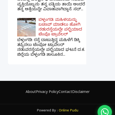
ವ್ಯಕ್ತಿಯೊಬ್ಬನು ತನ್ನ ಪತ್ನಿಯ ತಾಯಿ ಅಂದರೆ
ತನ್ನ ಅತ್ತೆಯನ್ನೇ ವಿವಾಹವಾಗಿದ್ದಾನೆ. ಸದ್...
ಬೆಳ್ತಂಗಡಿ: ಮಹಿಳೆಯನ್ನು
ಬಚಾವ್ ಮಾಡಲು ಹೋಗಿ
ನಡುರಸ್ತೆಯಲ್ಲೇ ಪಲ್ಟಿಯಾದ
ಟೆಂಪೊ ಟ್ರಾವೆಲರ್
ಬೆಳ್ತಂಗಡಿ: ರಸ್ತೆ ದಾಟುತ್ತಿದ್ದ ಮಹಿಳೆಗೆ ಡಿಕ್ಕಿ
ತಪ್ಪಿಸಲು ಟೆಂಪೋ ಟ್ರಾವೆಲರ್
ನಡುವರಸ್ತೆಯಲ್ಲೇ ಪಲ್ಟಿಯಾದ ಘಟನೆ ದ.ಕ.
ಜಿಲ್ಲೆಯ ಬೆಳ್ತಂಗಡಿ ತಾಲೂಕಿನ...
×
📢 ನಮ್ಮ WhatsApp ಗ್ರೂಪ್‌ಗೆ ಸೇರಿ — ತಕ್ಷಣದ
ಬ್ರೇಕಿಂಗ್ ನ್ಯೂಸ್ ಪಡೆಯಿರಿ!
About
Privacy Policy
Contact
Disclaimer
ಗ್ರೂಪ್‌ಗೆ ಸೇರಿ
Powered By :
Online Pudu