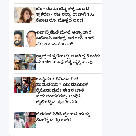
ಬೆಂಗಳೂರು: ಚಿನ್ನ ಕಳ್ಳಸಾಗಾಟ
ಪ್ರಕರಣ- ನಟಿ ರನ್ಯಾ ರಾವ್‌ಗೆ 102
ಕೋಟಿ ರೂ. ಮೊತ್ತದ ದಂಡ
ಎಫ್‌ಬಿ ಸ್ನೇಹಿತೆ ಮೇಲೆ ಅತ್ಯಾಚಾರ -
ಆರೋಪಿ ಅರೆಸ್ಟ್, ಆರೋಪಿ ತಂದೆ
ಮೇಲೂ ಎಫ್ಐಆರ್
ಕ್ರಾಕ್ಸ್ ಚಪ್ಪಲಿಯಲ್ಲಿ ಅಡಗಿದ್ದ ಕೊಳಕು
ಮಂಡಲ ಹಾವು ಕಚ್ಚಿ ವ್ಯಕ್ತಿ ಸಾವು
ಬುದ್ಧಿವಂತ ಸಿನಿಮಾ ರೀತಿ
ಮದುವೆಯಾಗಿ ಯುವತಿಯರಿಗೆ
ಕೈಕೊಡುವುದೇ ಈತನ ಚಾಳಿ:
ನಯವಂಚಕನನ್ನು ಬಂಧಿಸಿ
ಜೈಲಿಗಟ್ಟಿದ ಪೊಲೀಸರು
ಜಿಲೆಟಿನ್ ಸಿಡಿಸಿ ಪ್ರೇಯಸಿಯನ್ನು
ಕೊಲೆಗೈದ ಪ್ರಿಯಕರ