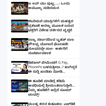
ಐ ಲವ್ ಯು ಪುಟ್ಟ.....: ಒಂದು
ಅಮೂಲ್ಯ ನುಡಿನಮನ
ಶಬರಿಮಲೆ ಯಾತ್ರಿಗಳಿಗೆ ಮಹತ್ವದ
ಪ್ರಕಟಣೆ ಅರಣ್ಯ ಮೂಲಕ ಬರುವ
ಭಕ್ತರಿಗೆ ವಿಶೇಷ ದರ್ಶನದ ವ್ಯವಸ್ಥೆ
ರಾಜ್ಯ ಸರ್ಕಾರದಿಂದ ಬೃಹತ್ ಸಾಲ
ಸೌಲಭ್ಯ ಯೋಜನೆ ಘೋಷಣೆ:
ಸುಲಭದಲ್ಲೇ ಸಾಲ- ಅರ್ಹರಿಗೆ
ಸುವರ್ಣಾವಕಾಶ
ಡಿಜಿಟಲ್ ಪೇಮೆಂಟಿಗೆ G Pay,
PhonePe ಬಳಸುತ್ತೀರಾ..? ಹಾಗಿದ್ದರೆ
ಈ ಸುದ್ದಿ ಖಂಡಿತಾ ನೋಡಿ...
ಈ ಹೂಡಿಕೆ ಮಾಡಿದ್ರೆ ಕಡಿಮೆ
ಅವಧಿಯಲ್ಲಿ ಶ್ರೀಮಂತರಾಗುತ್ತೀರಿ...
ನಿಮ್ಮ ಹೂಡಿಕೆಗೆ ಇಲ್ಲಿದೆ ಸೂಪರ್
ಚಾಯ್ಸ್‌!
ಮಂಡ್ಯ ಕದನ ಕುತೂಹಲ: ಎಚ್‌ಡಿಕೆ