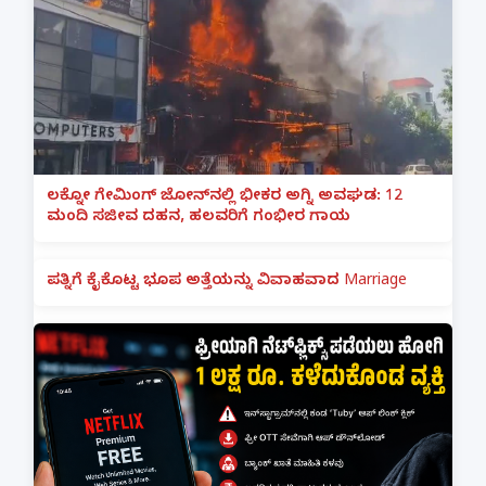
ಲಕ್ನೋ ಗೇಮಿಂಗ್ ಜೋನ್‌ನಲ್ಲಿ ಭೀಕರ ಅಗ್ನಿ ಅವಘಡ: 12
ಮಂದಿ ಸಜೀವ ದಹನ, ಹಲವರಿಗೆ ಗಂಭೀರ ಗಾಯ
ಪತ್ನಿಗೆ ಕೈಕೊಟ್ಟ ಭೂಪ ಅತ್ತೆಯನ್ನು ವಿವಾಹವಾದ Marriage