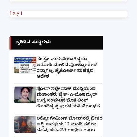
f
x
y
i
ಇತ್ತೀಚಿನ ಸುದ್ದಿಗಳು
ಸಂತ್ರಸ್ತೆಗೆ ಮದುವೆಯಾಗಿದ್ದರೂ
ಆರೋಪಿ ಮೇಲಿನ ಪೋಕ್ಸೋ ಕೇಸ್
ರದ್ದಾಗಲ್ಲ: ಹೈಕೋರ್ಟ್ ಮಹತ್ವದ
ಆದೇಶ
ಫೋನ್ ನಲ್ಲೇ ಪಾಕ್ ಮುಫ್ತಿಯಿಂದ
ಮತಾಂತರ: ಜೈಶ್-ಎ-ಮೊಹಮ್ಮದ್
ಉಗ್ರ ಸಂಘಟನೆ ಜೊತೆ ಲಿಂಕ್
ಹೊಂದಿದ್ದ ಜೈಪುರದ ಮಹಿಳೆ ಬಂಧನ!
ಲಕ್ನೋ ಗೇಮಿಂಗ್ ಜೋನ್‌ನಲ್ಲಿ ಭೀಕರ
ಅಗ್ನಿ ಅವಘಡ: 12 ಮಂದಿ ಸಜೀವ
ದಹನ, ಹಲವರಿಗೆ ಗಂಭೀರ ಗಾಯ