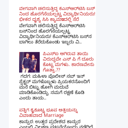
ವೇಗವಾಗಿ ಚಲಿಸುತ್ತಿದ್ದ ಕೆಎಸ್​ಆರ್​ಟಿಸಿ ಬಸ್​
ನಿಂದ ಹೊರಗೆಸೆಯಲ್ಪಟ್ಟ ವಿದ್ಯಾರ್ಥಿನಿಯರು!
ಭೀಕರ ದೃಶ್ಯ ಸಿಸಿ ಕ್ಯಾಮರಾದಲ್ಲಿ ಸೆರೆ
ವೇಗವಾಗಿ ಚಲಿಸುತ್ತಿದ್ದ ಕೆಎಸ್‌ಆರ್‌ಟಿಸಿ
ಬಸ್‌ನಿಂದ ಹೊರಗೆಸೆಯಲ್ಪಟ್ಟ
ವಿದ್ಯಾರ್ಥಿನಿಯರು! ಕೆಎಸ್‌ಆರ್‌ಟಿಸಿ ಬಸ್‌ನ
ಬಾಗಿಲು ತೆರೆದುಕೊಂಡು ಇಬ್ಬರು ವಿ...
ಪಿಎಸ್​ಐ ಆಗಿರುವ ತಾಯಿ
ವಿರುದ್ಧವೇ ಎಸ್ ಪಿ ಗೆ ದೂರು
ಕೊಟ್ಟ ಮಗಳು.. ಕಾರಣವೇನು
ಗೊತ್ತಾ..??
ಗದಗ​: ಮಹಿಳಾ ಪೊಲೀಸ್​ ಸಬ್ ​ಇನ್​
ಸ್ಪೆಕ್ಟರ್​ ಮಗಳೊಬ್ಬಳು ಪ್ರಿಯಕರನೊಂದಿಗೆ
ಮನೆ ಬಿಟ್ಟು ಹೋಗಿ ಮದುವೆ
ಮಾಡಿಕೊಂಡಿದ್ದು, ನಮಗೆ ರಕ್ಷಣೆ ಕೊಡಿ
ಎಂದು ತಾಯ...
ಪತ್ನಿಗೆ ಕೈಕೊಟ್ಟ ಭೂಪ ಅತ್ತೆಯನ್ನು
ವಿವಾಹವಾದ Marriage
ಕಾನ್ಪುರ: ಉತ್ತರ ಪ್ರದೇಶದ ಕಾನ್ಪುರ
ಎಂಬಲ್ಲಿ ವಿಲಕ್ಷಣ ಘಟನೆಯೊಂದು ನಡೆದಿದೆ.