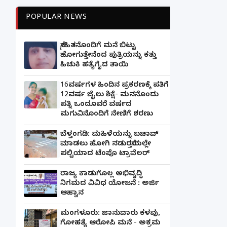
POPULAR NEWS
ಸ್ನೇಹಿತನೊಂದಿಗೆ ಮನೆ ಬಿಟ್ಟು
ಹೋಗುತ್ತೇನೆಂದ ಪುತ್ರಿಯನ್ನು ಕತ್ತು
ಹಿಚುಕಿ ಹತ್ಯೆಗೈದ ತಾಯಿ
16ವರ್ಷಗಳ ಹಿಂದಿನ ಪ್ರಕರಣಕ್ಕೆ ಪತಿಗೆ
12ವರ್ಷ ಜೈಲು ಶಿಕ್ಷೆ- ಮನನೊಂದು
ಪತ್ನಿ ಒಂದೂವರೆ ವರ್ಷದ
ಮಗುವಿನೊಂದಿಗೆ ನೇಣಿಗೆ ಶರಣು
ಬೆಳ್ತಂಗಡಿ: ಮಹಿಳೆಯನ್ನು ಬಚಾವ್
ಮಾಡಲು ಹೋಗಿ ನಡುರಸ್ತೆಯಲ್ಲೇ
ಪಲ್ಟಿಯಾದ ಟೆಂಪೊ ಟ್ರಾವೆಲರ್
ರಾಜ್ಯ ಕಾಡುಗೊಲ್ಲ ಅಭಿವೃದ್ಧಿ
ನಿಗಮದ ವಿವಿಧ ಯೋಜನೆ : ಅರ್ಜಿ
ಆಹ್ವಾನ
ಮಂಗಳೂರು: ಜಾನುವಾರು ಕಳವು,
ಗೋಹತ್ಯೆ ಆರೋಪಿ ಮನೆ - ಅಕ್ರಮ