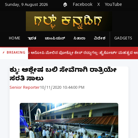
Sunday, 9 August 2026
🏠
Facebook
X
YouTube
HOME
ಭಾರತ
ಚಾಂಪಿಯನ್
ಸಿತಾರಾ
ವಿದೇಶ
GADGETS
|
ದರೂ ಆರೋಪಿ ಮೇಲಿನ ಪೋಕ್ಸೋ ಕೇಸ್ ರದ್ದಾಗಲ್ಲ: ಹೈಕೋರ್ಟ್ ಮಹತ್ವದ ಆದೇಶ
ಫೋನ್
BREAKING
ಕುಕ್ಕೆ: ಆಶ್ಲೇಷ ಬಲಿ‌ ಸೇವೆಗಾಗಿ ರಾತ್ರಿಯೇ
ಸರತಿ ಸಾಲು
Senior Reporter
10/11/2020 10:44:00 PM