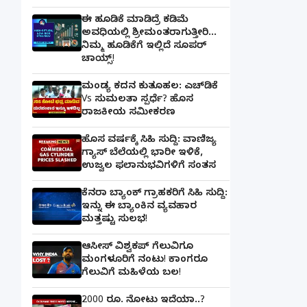
ಈ ಹೂಡಿಕೆ ಮಾಡಿದ್ರೆ ಕಡಿಮೆ
ಅವಧಿಯಲ್ಲಿ ಶ್ರೀಮಂತರಾಗುತ್ತೀರಿ...
ನಿಮ್ಮ ಹೂಡಿಕೆಗೆ ಇಲ್ಲಿದೆ ಸೂಪರ್
ಚಾಯ್ಸ್‌!
ಮಂಡ್ಯ ಕದನ ಕುತೂಹಲ: ಎಚ್‌ಡಿಕೆ
Vs ಸುಮಲತಾ ಸ್ಪರ್ಧೆ? ಹೊಸ
ರಾಜಕೀಯ ಸಮೀಕರಣ
ಹೊಸ ವರ್ಷಕ್ಕೆ ಸಿಹಿ ಸುದ್ದಿ: ವಾಣಿಜ್ಯ
ಗ್ಯಾಸ್‌ ಬೆಲೆಯಲ್ಲಿ ಭಾರೀ ಇಳಿಕೆ,
ಉಜ್ವಲ ಫಲಾನುಭವಿಗಳಿಗೆ ಸಂತಸ
ಕೆನರಾ ಬ್ಯಾಂಕ್‌ ಗ್ರಾಹಕರಿಗೆ ಸಿಹಿ ಸುದ್ದಿ:
ಇನ್ನು ಈ ಬ್ಯಾಂಕಿನ ವ್ಯವಹಾರ
ಮತ್ತಷ್ಟು ಸುಲಭ!
ಆಸೀಸ್ ವಿಶ್ವಕಪ್ ಗೆಲುವಿಗೂ
ಮಂಗಳೂರಿಗೆ ನಂಟು! ಕಾಂಗರೂ
ಗೆಲುವಿಗೆ ಮಹಿಳೆಯ ಬಲ!
2000 ರೂ. ನೋಟು ಇದೆಯಾ..?