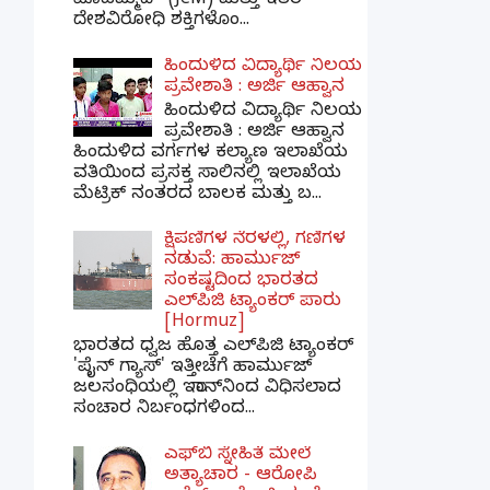
ಮೊಹಮ್ಮದ್' (JeM) ಮತ್ತು ಇತರ
ದೇಶವಿರೋಧಿ ಶಕ್ತಿಗಳೊಂ...
ಹಿಂದುಳಿದ ವಿದ್ಯಾರ್ಥಿ ನಿಲಯ
ಪ್ರವೇಶಾತಿ : ಅರ್ಜಿ ಆಹ್ವಾನ
ಹಿಂದುಳಿದ ವಿದ್ಯಾರ್ಥಿ ನಿಲಯ
ಪ್ರವೇಶಾತಿ : ಅರ್ಜಿ ಆಹ್ವಾನ
ಹಿಂದುಳಿದ ವರ್ಗಗಳ ಕಲ್ಯಾಣ ಇಲಾಖೆಯ
ವತಿಯಿಂದ ಪ್ರಸಕ್ತ ಸಾಲಿನಲ್ಲಿ ಇಲಾಖೆಯ
ಮೆಟ್ರಿಕ್ ನಂತರದ ಬಾಲಕ ಮತ್ತು ಬ...
ಕ್ಷಿಪಣಿಗಳ ನೆರಳಲ್ಲಿ, ಗಣಿಗಳ
ನಡುವೆ: ಹಾರ್ಮುಜ್
ಸಂಕಷ್ಟದಿಂದ ಭಾರತದ
ಎಲ್‌ಪಿಜಿ ಟ್ಯಾಂಕರ್ ಪಾರು
[Hormuz]
ಭಾರತದ ಧ್ವಜ ಹೊತ್ತ ಎಲ್‌ಪಿಜಿ ಟ್ಯಾಂಕರ್
'ಪೈನ್ ಗ್ಯಾಸ್' ಇತ್ತೀಚೆಗೆ ಹಾರ್ಮುಜ್
ಜಲಸಂಧಿಯಲ್ಲಿ ಇರಾನ್‌ನಿಂದ ವಿಧಿಸಲಾದ
ಸಂಚಾರ ನಿರ್ಬಂಧಗಳಿಂದ...
ಎಫ್‌ಬಿ ಸ್ನೇಹಿತೆ ಮೇಲೆ
ಅತ್ಯಾಚಾರ - ಆರೋಪಿ