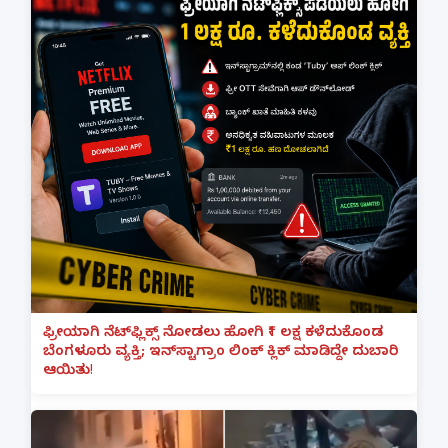
ಫ್ರೀಯಾಗಿ ನೆಟ್‌ಫ್ಲಿಕ್ಸ್ ನೋಡಲು ಹೋಗಿ ₹1 ಲಕ್ಷ ಕಳೆದುಕೊಂಡ
ಬೆಂಗಳೂರು ವ್ಯಕ್ತಿ; ಇನ್‌ಸ್ಟಾಗ್ರಾಂ ಲಿಂಕ್ ಕ್ಲಿಕ್ ಮಾಡಿದ್ದೇ ದುಬಾರಿ
ಆಯಿತು!