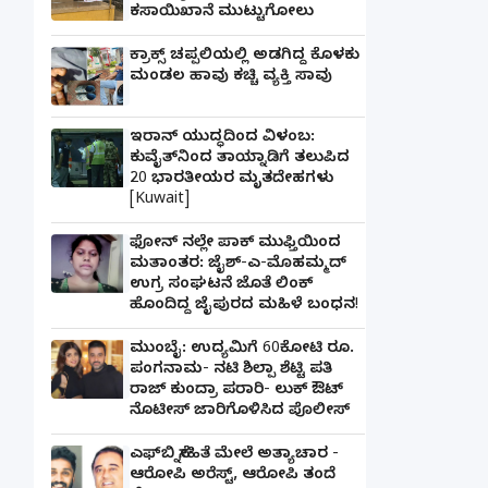
ಕಸಾಯಿಖಾನೆ ಮುಟ್ಟುಗೋಲು
ಕ್ರಾಕ್ಸ್ ಚಪ್ಪಲಿಯಲ್ಲಿ ಅಡಗಿದ್ದ ಕೊಳಕು
ಮಂಡಲ ಹಾವು ಕಚ್ಚಿ ವ್ಯಕ್ತಿ ಸಾವು
ಇರಾನ್ ಯುದ್ಧದಿಂದ ವಿಳಂಬ:
ಕುವೈತ್‌ನಿಂದ ತಾಯ್ನಾಡಿಗೆ ತಲುಪಿದ
20 ಭಾರತೀಯರ ಮೃತದೇಹಗಳು
[Kuwait]
ಫೋನ್ ನಲ್ಲೇ ಪಾಕ್ ಮುಫ್ತಿಯಿಂದ
ಮತಾಂತರ: ಜೈಶ್-ಎ-ಮೊಹಮ್ಮದ್
ಉಗ್ರ ಸಂಘಟನೆ ಜೊತೆ ಲಿಂಕ್
ಹೊಂದಿದ್ದ ಜೈಪುರದ ಮಹಿಳೆ ಬಂಧನ!
ಮುಂಬೈ: ಉದ್ಯಮಿಗೆ 60ಕೋಟಿ ರೂ.
ಪಂಗನಾಮ- ನಟಿ ಶಿಲ್ಪಾ ಶೆಟ್ಟಿ ಪತಿ
ರಾಜ್ ಕುಂದ್ರಾ ಪರಾರಿ- ಲುಕ್ ಔಟ್
ನೊಟೀಸ್ ಜಾರಿಗೊಳಿಸಿದ ಪೊಲೀಸ್
ಎಫ್‌ಬಿ ಸ್ನೇಹಿತೆ ಮೇಲೆ ಅತ್ಯಾಚಾರ -
ಆರೋಪಿ ಅರೆಸ್ಟ್, ಆರೋಪಿ ತಂದೆ