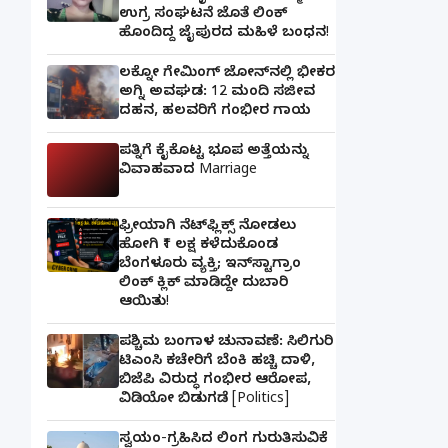
ಉಗ್ರ ಸಂಘಟನೆ ಜೊತೆ ಲಿಂಕ್
ಹೊಂದಿದ್ದ ಜೈಪುರದ ಮಹಿಳೆ ಬಂಧನ!
ಲಕ್ನೋ ಗೇಮಿಂಗ್ ಜೋನ್‌ನಲ್ಲಿ ಭೀಕರ
ಅಗ್ನಿ ಅವಘಡ: 12 ಮಂದಿ ಸಜೀವ
ದಹನ, ಹಲವರಿಗೆ ಗಂಭೀರ ಗಾಯ
ಪತ್ನಿಗೆ ಕೈಕೊಟ್ಟ ಭೂಪ ಅತ್ತೆಯನ್ನು
ವಿವಾಹವಾದ Marriage
ಫ್ರೀಯಾಗಿ ನೆಟ್‌ಫ್ಲಿಕ್ಸ್ ನೋಡಲು
ಹೋಗಿ ₹1 ಲಕ್ಷ ಕಳೆದುಕೊಂಡ
ಬೆಂಗಳೂರು ವ್ಯಕ್ತಿ; ಇನ್‌ಸ್ಟಾಗ್ರಾಂ
ಲಿಂಕ್ ಕ್ಲಿಕ್ ಮಾಡಿದ್ದೇ ದುಬಾರಿ
ಆಯಿತು!
ಪಶ್ಚಿಮ ಬಂಗಾಳ ಚುನಾವಣೆ: ಸಿಲಿಗುರಿ
ಟಿಎಂಸಿ ಕಚೇರಿಗೆ ಬೆಂಕಿ ಹಚ್ಚಿ ದಾಳಿ,
ಬಿಜೆಪಿ ವಿರುದ್ಧ ಗಂಭೀರ ಆರೋಪ,
ವಿಡಿಯೋ ಬಿಡುಗಡೆ [Politics]
ಸ್ವಯಂ-ಗ್ರಹಿಸಿದ ಲಿಂಗ ಗುರುತಿಸುವಿಕೆ