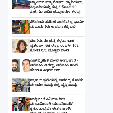
ಬ್ಯಾಂಕ್​ನ ಮ್ಯಾನೇಜರ್‌, ಕ್ಯಾಶಿಯರ್‌,
ಸಿಬ್ಬಂದಿಯನ್ನು ಕಟ್ಟಿ 8 ಕೋಟಿ 50
ಕೆ.ಜಿ.ಗೂ ಅಧಿಕ ಚಿನ್ನಾಭರಣ ಕಳವು
ಸೆ.25ರಂದು ಹಸೆಮಣೆ ಏರಬೇಕಿದ್ದ ಭಾವೀ
ಮದುಮಗಳು ಅಪಘಾತಕ್ಕೆ ಬಲಿ
ಬೆಂಗಳೂರು: ಚಿನ್ನ ಕಳ್ಳಸಾಗಾಟ
ಪ್ರಕರಣ- ನಟಿ ರನ್ಯಾ ರಾವ್‌ಗೆ 102
ಕೋಟಿ ರೂ. ಮೊತ್ತದ ದಂಡ
ಎಫ್‌ಬಿ ಸ್ನೇಹಿತೆ ಮೇಲೆ ಅತ್ಯಾಚಾರ -
ಆರೋಪಿ ಅರೆಸ್ಟ್, ಆರೋಪಿ ತಂದೆ
ಮೇಲೂ ಎಫ್ಐಆರ್
ಕ್ರಾಕ್ಸ್ ಚಪ್ಪಲಿಯಲ್ಲಿ ಅಡಗಿದ್ದ ಕೊಳಕು
ಮಂಡಲ ಹಾವು ಕಚ್ಚಿ ವ್ಯಕ್ತಿ ಸಾವು
ಬುದ್ಧಿವಂತ ಸಿನಿಮಾ ರೀತಿ
ಮದುವೆಯಾಗಿ ಯುವತಿಯರಿಗೆ
ಕೈಕೊಡುವುದೇ ಈತನ ಚಾಳಿ: