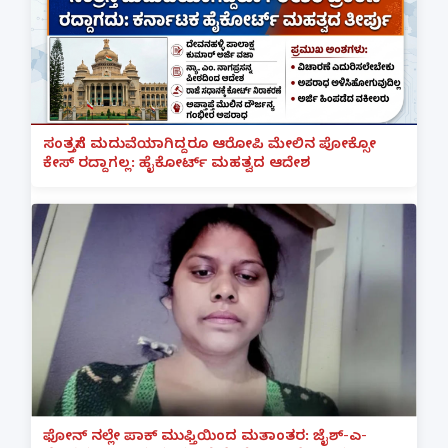
ಸಂತ್ರಸ್ತೆಗೆ ಮದುವೆಯಾಗಿದ್ದರೂ ಆರೋಪಿ ಮೇಲಿನ ಪೋಕ್ಸೋ
ಕೇಸ್ ರದ್ದಾಗಲ್ಲ: ಹೈಕೋರ್ಟ್ ಮಹತ್ವದ ಆದೇಶ
ಫೋನ್ ನಲ್ಲೇ ಪಾಕ್ ಮುಫ್ತಿಯಿಂದ ಮತಾಂತರ: ಜೈಶ್-ಎ-