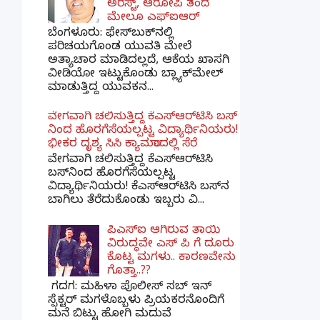
ಅರೆಸ್ಟ್, ಆರೋಪಿ ತಂದೆ
ಮೇಲೂ ಎಫ್ಐಆರ್
ಬೆಂಗಳೂರು: ಫೇಸ್‌ಬುಕ್‌ನಲ್ಲಿ
ಪರಿಚಯಗೊಂಡ ಯುವತಿ ಮೇಲೆ
ಅತ್ಯಾಚಾರ ಮಾಡಿದಲ್ಲದೆ, ಆಕೆಯ ಖಾಸಗಿ
ವೀಡಿಯೋ ಇಟ್ಟುಕೊಂಡು ಬ್ಲ್ಯಾಕ್‌ಮೇಲ್
ಮಾಡುತ್ತಿದ್ದ ಯುವಕನ...
ವೇಗವಾಗಿ ಚಲಿಸುತ್ತಿದ್ದ ಕೆಎಸ್​ಆರ್​ಟಿಸಿ ಬಸ್​
ನಿಂದ ಹೊರಗೆಸೆಯಲ್ಪಟ್ಟ ವಿದ್ಯಾರ್ಥಿನಿಯರು!
ಭೀಕರ ದೃಶ್ಯ ಸಿಸಿ ಕ್ಯಾಮರಾದಲ್ಲಿ ಸೆರೆ
ವೇಗವಾಗಿ ಚಲಿಸುತ್ತಿದ್ದ ಕೆಎಸ್‌ಆರ್‌ಟಿಸಿ
ಬಸ್‌ನಿಂದ ಹೊರಗೆಸೆಯಲ್ಪಟ್ಟ
ವಿದ್ಯಾರ್ಥಿನಿಯರು! ಕೆಎಸ್‌ಆರ್‌ಟಿಸಿ ಬಸ್‌ನ
ಬಾಗಿಲು ತೆರೆದುಕೊಂಡು ಇಬ್ಬರು ವಿ...
ಪಿಎಸ್​ಐ ಆಗಿರುವ ತಾಯಿ
ವಿರುದ್ಧವೇ ಎಸ್ ಪಿ ಗೆ ದೂರು
ಕೊಟ್ಟ ಮಗಳು.. ಕಾರಣವೇನು
ಗೊತ್ತಾ..??
ಗದಗ​: ಮಹಿಳಾ ಪೊಲೀಸ್​ ಸಬ್ ​ಇನ್​
ಸ್ಪೆಕ್ಟರ್​ ಮಗಳೊಬ್ಬಳು ಪ್ರಿಯಕರನೊಂದಿಗೆ
ಮನೆ ಬಿಟ್ಟು ಹೋಗಿ ಮದುವೆ