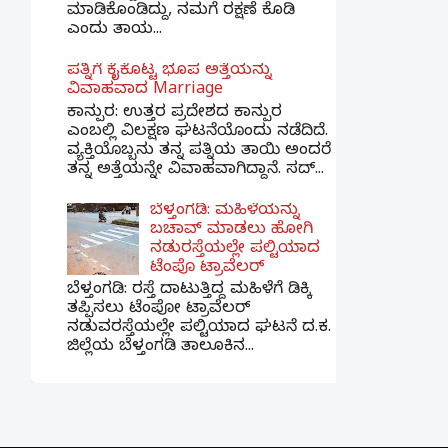
ಮಾಡಿಕೊಂಡಿದ್ದು, ನಮಗೆ ರಕ್ಷಣೆ ಕೊಡಿ
ಎಂದು ತಾಯ...
ಪತ್ನಿಗೆ ಕೈಕೊಟ್ಟ ಭೂಪ ಅತ್ತೆಯನ್ನು
ವಿವಾಹವಾದ Marriage
ಕಾನ್ಪುರ: ಉತ್ತರ ಪ್ರದೇಶದ ಕಾನ್ಪುರ
ಎಂಬಲ್ಲಿ ವಿಲಕ್ಷಣ ಘಟನೆಯೊಂದು ನಡೆದಿದೆ.
ವ್ಯಕ್ತಿಯೊಬ್ಬನು ತನ್ನ ಪತ್ನಿಯ ತಾಯಿ ಅಂದರೆ
ತನ್ನ ಅತ್ತೆಯನ್ನೇ ವಿವಾಹವಾಗಿದ್ದಾನೆ. ಸದ್...
ಬೆಳ್ತಂಗಡಿ: ಮಹಿಳೆಯನ್ನು
ಬಚಾವ್ ಮಾಡಲು ಹೋಗಿ
ನಡುರಸ್ತೆಯಲ್ಲೇ ಪಲ್ಟಿಯಾದ
ಟೆಂಪೊ ಟ್ರಾವೆಲರ್
ಬೆಳ್ತಂಗಡಿ: ರಸ್ತೆ ದಾಟುತ್ತಿದ್ದ ಮಹಿಳೆಗೆ ಡಿಕ್ಕಿ
ತಪ್ಪಿಸಲು ಟೆಂಪೋ ಟ್ರಾವೆಲರ್
ನಡುವರಸ್ತೆಯಲ್ಲೇ ಪಲ್ಟಿಯಾದ ಘಟನೆ ದ.ಕ.
ಜಿಲ್ಲೆಯ ಬೆಳ್ತಂಗಡಿ ತಾಲೂಕಿನ...