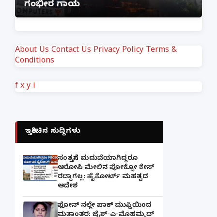
ಗಂಭೀರ ಗಾಯ
M
About Us
Contact Us
Privacy Policy
Terms &
Conditions
f
x
y
i
ಇತ್ತೀಚಿನ ಸುದ್ದಿಗಳು
ಸಂತ್ರಸ್ತೆಗೆ ಮದುವೆಯಾಗಿದ್ದರೂ
ಆರೋಪಿ ಮೇಲಿನ ಪೋಕ್ಸೋ ಕೇಸ್
ರದ್ದಾಗಲ್ಲ: ಹೈಕೋರ್ಟ್ ಮಹತ್ವದ
ಆದೇಶ
ಫೋನ್ ನಲ್ಲೇ ಪಾಕ್ ಮುಫ್ತಿಯಿಂದ
ಮತಾಂತರ: ಜೈಶ್-ಎ-ಮೊಹಮ್ಮದ್