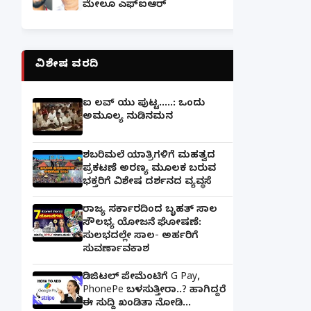
ಮೇಲೂ ಎಫ್ಐಆರ್
ವಿಶೇಷ ವರದಿ
ಐ ಲವ್ ಯು ಪುಟ್ಟ.....: ಒಂದು
ಅಮೂಲ್ಯ ನುಡಿನಮನ
ಶಬರಿಮಲೆ ಯಾತ್ರಿಗಳಿಗೆ ಮಹತ್ವದ
ಪ್ರಕಟಣೆ ಅರಣ್ಯ ಮೂಲಕ ಬರುವ
ಭಕ್ತರಿಗೆ ವಿಶೇಷ ದರ್ಶನದ ವ್ಯವಸ್ಥೆ
ರಾಜ್ಯ ಸರ್ಕಾರದಿಂದ ಬೃಹತ್ ಸಾಲ
ಸೌಲಭ್ಯ ಯೋಜನೆ ಘೋಷಣೆ:
ಸುಲಭದಲ್ಲೇ ಸಾಲ- ಅರ್ಹರಿಗೆ
ಸುವರ್ಣಾವಕಾಶ
ಡಿಜಿಟಲ್ ಪೇಮೆಂಟಿಗೆ G Pay,
PhonePe ಬಳಸುತ್ತೀರಾ..? ಹಾಗಿದ್ದರೆ
ಈ ಸುದ್ದಿ ಖಂಡಿತಾ ನೋಡಿ...