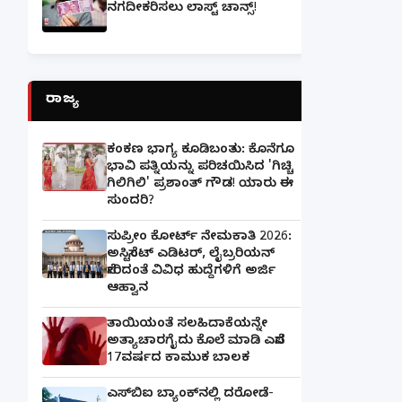
ನಗದೀಕರಿಸಲು ಲಾಸ್ಟ್‌ ಚಾನ್ಸ್‌!
ರಾಜ್ಯ
ಕಂಕಣ ಭಾಗ್ಯ ಕೂಡಿಬಂತು: ಕೊನೆಗೂ
ಭಾವಿ ಪತ್ನಿಯನ್ನು ಪರಿಚಯಿಸಿದ 'ಗಿಚ್ಚಿ
ಗಿಲಿಗಿಲಿ' ಪ್ರಶಾಂತ್ ಗೌಡ! ಯಾರು ಈ
ಸುಂದರಿ?
ಸುಪ್ರೀಂ ಕೋರ್ಟ್ ನೇಮಕಾತಿ 2026:
ಅಸಿಸ್ಟೆಂಟ್ ಎಡಿಟರ್, ಲೈಬ್ರರಿಯನ್
ಸೇರಿದಂತೆ ವಿವಿಧ ಹುದ್ದೆಗಳಿಗೆ ಅರ್ಜಿ
ಆಹ್ವಾನ
ತಾಯಿಯಂತೆ ಸಲಹಿದಾಕೆಯನ್ನೇ
ಅತ್ಯಾಚಾರಗೈದು ಕೊಲೆ ಮಾಡಿ ಎಸೆದ
17ವರ್ಷದ ಕಾಮುಕ ಬಾಲಕ
ಎಸ್‌ಬಿಐ ಬ್ಯಾಂಕ್‌ನಲ್ಲಿ‌ ದರೋಡೆ-