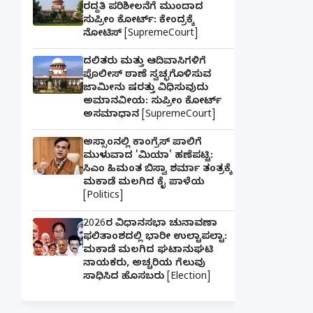
ರದ್ದತಿ ಪರಿಶೀಲನೆಗೆ ಮುಂದಾದ
ಸುಪ್ರೀಂ ಕೋರ್ಟ್: ಕೇಂದ್ರಕ್ಕೆ
ನೋಟಿಸ್ [SupremeCourt]
ದಲಿತರು ಮತ್ತು ಆದಿವಾಸಿಗಳಿಗೆ
ಪೊಲೀಸ್ ಠಾಣೆ ಸ್ವಚ್ಛಗೊಳಿಸುವ
ಜಾಮೀನು ಷರತ್ತು ವಿಧಿಸುವುದು
ಅಮಾನವೀಯ: ಸುಪ್ರೀಂ ಕೋರ್ಟ್
ಅಸಮಾಧಾನ [SupremeCourt]
ಅಸ್ಸಾಂನಲ್ಲಿ ಕಾಂಗ್ರೆಸ್ ಪಾಲಿಗೆ
ಮುಳುವಾದ 'ಮಿಯಾ' ಹಣೆಪಟ್ಟಿ:
ಸಿಎಂ ಹಿಮಂತ ಬಿಸ್ವಾ ಶರ್ಮಾ ತಂತ್ರಕ್ಕೆ
ಮಕಾಡೆ ಮಲಗಿದ ಕೈ ಪಾಳೆಯ
[Politics]
2026ರ ವಿಧಾನಸಭಾ ಚುನಾವಣಾ
ಫಲಿತಾಂಶದಲ್ಲಿ ಭಾರೀ ಉಲ್ಟಾಪಲ್ಟಾ:
ಮಕಾಡೆ ಮಲಗಿದ ಘಟಾನುಘಟಿ
ನಾಯಕರು, ಅಚ್ಚರಿಯ ಗೆಲುವು
ಸಾಧಿಸಿದ ಹೊಸಬರು [Election]