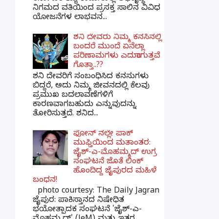
ನಿಗಮದ ವತಿಯಿಂದ ಪ್ರಸಕ್ತ ಸಾಲಿನ ವಿವಿಧ
ಯೋಜನೆಗಳ ಲಾಭವನ...
ಶನಿ ದೇವರು ನಿಮ್ಮ ಕನಸಿನಲ್ಲಿ
ಬಂದರೆ ಮುಂದೆ ಏನೆಲ್ಲಾ
ಪರಿಣಾಮಗಳು ಎದುರಾಗುತ್ತವೆ
ಗೊತ್ತಾ..??
ಶನಿ ದೇವರಿಗೆ ಸಂಬಂಧಿಸಿದ ಕನಸುಗಳು
ಬಿದ್ದರೆ, ಅದು ನಿಮ್ಮ ಜೀವನದಲ್ಲಿ ಕೆಲವು
ಪ್ರಮುಖ ಬದಲಾವಣೆಗಳಿಗೆ
ಕಾರಣವಾಗಬಹುದು ಎನ್ನುವುದನ್ನು
ತೋರಿಸುತ್ತದೆ. ಶನಿದ...
ಫೋನ್ ನಲ್ಲೇ ಪಾಕ್
ಮುಫ್ತಿಯಿಂದ ಮತಾಂತರ:
ಜೈಶ್-ಎ-ಮೊಹಮ್ಮದ್ ಉಗ್ರ
ಸಂಘಟನೆ ಜೊತೆ ಲಿಂಕ್
ಹೊಂದಿದ್ದ ಜೈಪುರದ ಮಹಿಳೆ
ಬಂಧನ!
photo courtesy: The Daily Jagran
ಜೈಪುರ: ಪಾಕಿಸ್ತಾನದ ನಿಷೇಧಿತ
ಭಯೋತ್ಪಾದಕ ಸಂಘಟನೆ 'ಜೈಶ್-ಎ-