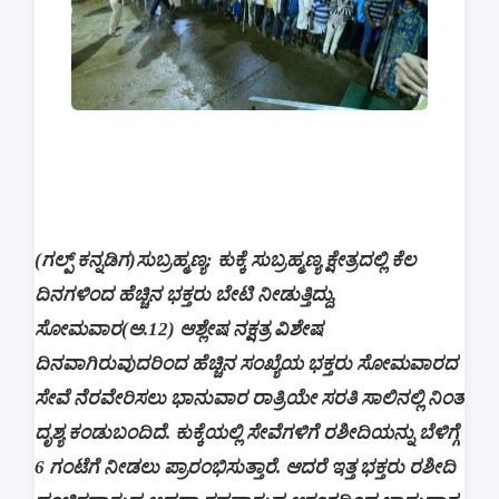
(ಗಲ್ಪ್ ಕನ್ನಡಿಗ)ಸುಬ್ರಹ್ಮಣ್ಯ: ಕುಕ್ಕೆ‌ ಸುಬ್ರಹ್ಮಣ್ಯ ಕ್ಷೇತ್ರದಲ್ಲಿ ಕೆಲ
ದಿನಗಳಿಂದ ಹೆಚ್ಚಿನ ಭಕ್ತರು ಬೇಟಿ ನೀಡುತ್ತಿದ್ದು,
ಸೋಮವಾರ(ಅ.12) ಆಶ್ಲೇಷ ನಕ್ಷತ್ರ ವಿಶೇಷ
ದಿನವಾಗಿರುವುದರಿಂದ ಹೆಚ್ಚಿನ ಸಂಖ್ಯೆಯ ಭಕ್ತರು ಸೋಮವಾರದ
ಸೇವೆ ನೆರವೇರಿಸಲು ಭಾನುವಾರ ರಾತ್ರಿಯೇ ಸರತಿ ಸಾಲಿನಲ್ಲಿ ನಿಂತ
ದೃಶ್ಯ‌‌ ಕಂಡುಬಂದಿದೆ. ಕುಕ್ಕೆಯಲ್ಲಿ ಸೇವೆಗಳಿಗೆ ರಶೀದಿಯನ್ನು ಬೆಳಿಗ್ಗೆ
6 ಗಂಟೆಗೆ ನೀಡಲು ಪ್ರಾರಂಭಿಸುತ್ತಾರೆ. ಆದರೆ ಇತ್ತ ಭಕ್ತರು ರಶೀದಿ