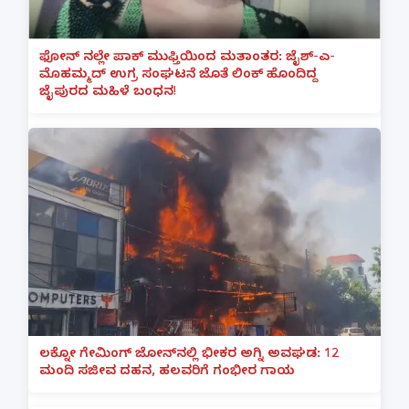
ಫೋನ್ ನಲ್ಲೇ ಪಾಕ್ ಮುಫ್ತಿಯಿಂದ ಮತಾಂತರ: ಜೈಶ್-ಎ-
ಮೊಹಮ್ಮದ್ ಉಗ್ರ ಸಂಘಟನೆ ಜೊತೆ ಲಿಂಕ್ ಹೊಂದಿದ್ದ
ಜೈಪುರದ ಮಹಿಳೆ ಬಂಧನ!
ಲಕ್ನೋ ಗೇಮಿಂಗ್ ಜೋನ್‌ನಲ್ಲಿ ಭೀಕರ ಅಗ್ನಿ ಅವಘಡ: 12
ಮಂದಿ ಸಜೀವ ದಹನ, ಹಲವರಿಗೆ ಗಂಭೀರ ಗಾಯ