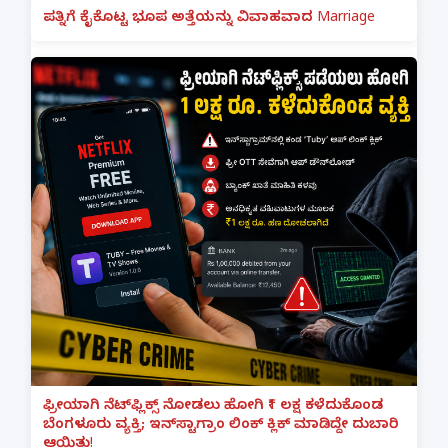
ಪತ್ನಿಗೆ ಕೈಕೊಟ್ಟ ಭೂಪ ಅತ್ತೆಯನ್ನು ವಿವಾಹವಾದ Marriage
ಫ್ರೀಯಾಗಿ ನೆಟ್‌ಫ್ಲಿಕ್ಸ್ ನೋಡಲು ಹೋಗಿ ₹1 ಲಕ್ಷ ಕಳೆದುಕೊಂಡ
ಬೆಂಗಳೂರು ವ್ಯಕ್ತಿ; ಇನ್‌ಸ್ಟಾಗ್ರಾಂ ಲಿಂಕ್ ಕ್ಲಿಕ್ ಮಾಡಿದ್ದೇ ದುಬಾರಿ
ಆಯಿತು!