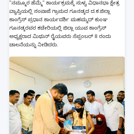
"ನಮ್ಮೂರ ಹೆಮ್ಮೆ" ಕಾರ್ಯಕ್ರಮಕ್ಕೆ ಸುಳ್ಯ ವಿಧಾನಭಾ ಕ್ಷೇತ್ರ
ವ್ಯಾಪ್ತಿಯಲ್ಲಿ ಸಂಪಾಜೆ ಗ್ರಾಮದ ಗೂನಡ್ಕದ ದ.ಕ.ಜಿಲ್ಲಾ
ಕಾಂಗ್ರೆಸ್ ಪ್ರಧಾನ ಕಾರ್ಯದರ್ಶಿ ಮಹಮ್ಮದ್ ಕುಂಞ
ಗೂನಡ್ಕರವರ ಕಚೇರಿಯಲ್ಲಿ ಜಿಲ್ಲಾ ಯುವ ಕಾಂಗ್ರೆಸ್
ಅಧ್ಯಕ್ಷರಾದ ಮಿಥುನ್ ರೈಯವರು ಸೆಪ್ಪಂಬರ್ 8 ರಂದು
ಚಾಲನೆಯನ್ನು ನೀಡಿದರು.