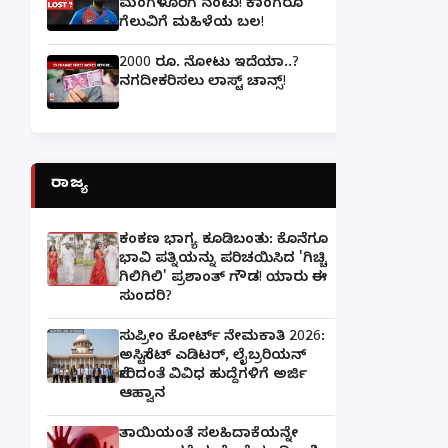
ಮಂಗಳೂರಿಗೆ ನಂಟು! ಕಾಂಗರೂ
ಗೆಲುವಿಗೆ ಮಹಿಳೆಯ ಬಲ!
2000 ರೂ. ನೋಟು ಇದೆಯಾ..?
ನಗದೀಕರಿಸಲು ಲಾಸ್ಟ್‌ ಚಾನ್ಸ್‌!
ರಾಜ್ಯ
ಕಂಕಣ ಭಾಗ್ಯ ಕೂಡಿಬಂತು: ಕೊನೆಗೂ
ಭಾವಿ ಪತ್ನಿಯನ್ನು ಪರಿಚಯಿಸಿದ 'ಗಿಚ್ಚಿ
ಗಿಲಿಗಿಲಿ' ಪ್ರಶಾಂತ್ ಗೌಡ! ಯಾರು ಈ
ಸುಂದರಿ?
ಸುಪ್ರೀಂ ಕೋರ್ಟ್ ನೇಮಕಾತಿ 2026:
ಅಸಿಸ್ಟೆಂಟ್ ಎಡಿಟರ್, ಲೈಬ್ರರಿಯನ್
ಸೇರಿದಂತೆ ವಿವಿಧ ಹುದ್ದೆಗಳಿಗೆ ಅರ್ಜಿ
ಆಹ್ವಾನ
ತಾಯಿಯಂತೆ ಸಲಹಿದಾಕೆಯನ್ನೇ