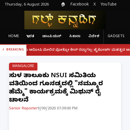
Thursday, 6 August 2026
🏠
Facebook
X
YouTube
HOME
ಭಾರತ
ಚಾಂಪಿಯನ್
ಸಿತಾರಾ
ವಿದೇಶ
GADGETS
|
ೂ ಆರೋಪಿ ಮೇಲಿನ ಪೋಕ್ಸೋ ಕೇಸ್ ರದ್ದಾಗಲ್ಲ: ಹೈಕೋರ್ಟ್ ಮಹತ್ವದ ಆದೇಶ
ಫೋನ್ ನಲ
BREAKING
MANGALORE
ಸುಳ್ಯ ತಾಲೂಕು NSUI ಸಮಿತಿಯ
ವತಿಯಿಂದ ಗೂನಡ್ಕದಲ್ಲಿ "ನಮ್ಮೂರ
ಹೆಮ್ಮೆ" ಕಾರ್ಯಕ್ರಮಕ್ಕೆ ಮಿಥುನ್ ರೈ
ಚಾಲನೆ
Senior Reporter
9/09/2020 07:39:00 PM