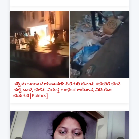
ಪಶ್ಚಿಮ ಬಂಗಾಳ ಚುನಾವಣೆ: ಸಿಲಿಗುರಿ ಟಿಎಂಸಿ ಕಚೇರಿಗೆ ಬೆಂಕಿ
ಹಚ್ಚಿ ದಾಳಿ, ಬಿಜೆಪಿ ವಿರುದ್ಧ ಗಂಭೀರ ಆರೋಪ, ವಿಡಿಯೋ
ಬಿಡುಗಡೆ [Politics]