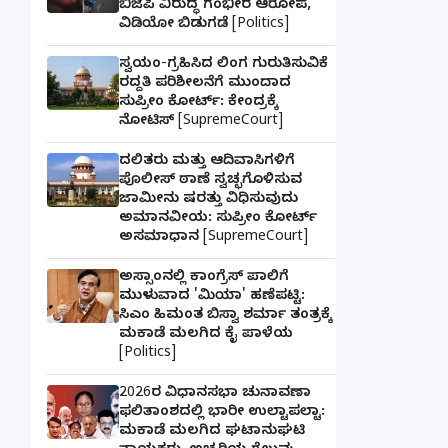
ಬಿಜೆಪಿ ವಿರುದ್ಧ ಗಂಭೀರ ಆರೋಪ,
ವಿಡಿಯೋ ಬಿಡುಗಡೆ [Politics]
ಸ್ವಯಂ-ಗ್ರಹಿಸಿದ ಲಿಂಗ ಗುರುತಿಸುವಿಕೆ
ರದ್ದತಿ ಪರಿಶೀಲನೆಗೆ ಮುಂದಾದ
ಸುಪ್ರೀಂ ಕೋರ್ಟ್: ಕೇಂದ್ರಕ್ಕೆ
ನೋಟಿಸ್ [SupremeCourt]
ದಲಿತರು ಮತ್ತು ಆದಿವಾಸಿಗಳಿಗೆ
ಪೊಲೀಸ್ ಠಾಣೆ ಸ್ವಚ್ಛಗೊಳಿಸುವ
ಜಾಮೀನು ಷರತ್ತು ವಿಧಿಸುವುದು
ಅಮಾನವೀಯ: ಸುಪ್ರೀಂ ಕೋರ್ಟ್
ಅಸಮಾಧಾನ [SupremeCourt]
ಅಸ್ಸಾಂನಲ್ಲಿ ಕಾಂಗ್ರೆಸ್ ಪಾಲಿಗೆ
ಮುಳುವಾದ 'ಮಿಯಾ' ಹಣೆಪಟ್ಟಿ:
ಸಿಎಂ ಹಿಮಂತ ಬಿಸ್ವಾ ಶರ್ಮಾ ತಂತ್ರಕ್ಕೆ
ಮಕಾಡೆ ಮಲಗಿದ ಕೈ ಪಾಳೆಯ
[Politics]
2026ರ ವಿಧಾನಸಭಾ ಚುನಾವಣಾ
ಫಲಿತಾಂಶದಲ್ಲಿ ಭಾರೀ ಉಲ್ಟಾಪಲ್ಟಾ:
ಮಕಾಡೆ ಮಲಗಿದ ಘಟಾನುಘಟಿ