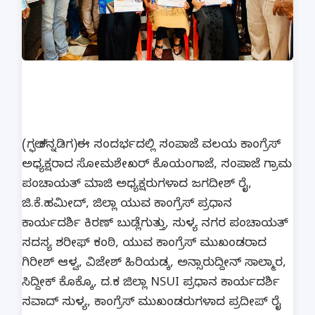
(ಗಲ್ಫ್ ಕನ್ನಡಿಗ)ಈ ಸಂದರ್ಭದಲ್ಲಿ ಸಂಪಾಜೆ ವಲಯ ಕಾಂಗ್ರೆಸ್
ಅಧ್ಯಕ್ಷರಾದ ಸೋಮಶೇಖರ್ ಕೊಯಂಗಾಜೆ, ಸಂಪಾಜೆ ಗ್ರಾಮ
ಪಂಚಾಯತ್ ಮಾಜಿ ಅಧ್ಯಕ್ಷರುಗಳಾದ ಜಗದೀಶ್ ರೈ,
ಜಿ.ಕೆ.ಹಮೀದ್, ಜಿಲ್ಲಾ ಯುವ ಕಾಂಗ್ರೆಸ್ ಪ್ರಧಾನ
ಕಾರ್ಯದರ್ಶಿ ಕಿರಣ್ ಬುಡ್ಲೆಗುತ್ತು, ಸುಳ್ಯ ನಗರ ಪಂಚಾಯತ್
ಸದಸ್ಯ ಶರೀಫ್ ಕಂಠಿ, ಯುವ ಕಾಂಗ್ರೆಸ್ ಮುಖಂಡರಾದ
ಗಿರೀಶ್ ಆಳ್ವ, ವಿಜೇಶ್ ಹಿರಿಯಡ್ಕ, ಅನ್ಸಾರುದ್ದೀನ್ ಸಾಲ್ಮಾರ,
ಸಿದ್ದೀಕ್ ಕೊಕ್ಕೊ, ದ.ಕ ಜಿಲ್ಲಾ NSUI ಪ್ರಧಾನ ಕಾರ್ಯದರ್ಶಿ
ಸವಾದ್ ಸುಳ್ಯ, ಕಾಂಗ್ರೆಸ್ ಮುಖಂಡರುಗಳಾದ ಪ್ರದೀಪ್ ರೈ