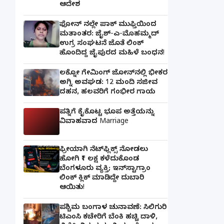
ಆದೇಶ
ಫೋನ್ ನಲ್ಲೇ ಪಾಕ್ ಮುಫ್ತಿಯಿಂದ
ಮತಾಂತರ: ಜೈಶ್-ಎ-ಮೊಹಮ್ಮದ್
ಉಗ್ರ ಸಂಘಟನೆ ಜೊತೆ ಲಿಂಕ್
ಹೊಂದಿದ್ದ ಜೈಪುರದ ಮಹಿಳೆ ಬಂಧನ!
ಲಕ್ನೋ ಗೇಮಿಂಗ್ ಜೋನ್‌ನಲ್ಲಿ ಭೀಕರ
ಅಗ್ನಿ ಅವಘಡ: 12 ಮಂದಿ ಸಜೀವ
ದಹನ, ಹಲವರಿಗೆ ಗಂಭೀರ ಗಾಯ
ಪತ್ನಿಗೆ ಕೈಕೊಟ್ಟ ಭೂಪ ಅತ್ತೆಯನ್ನು
ವಿವಾಹವಾದ Marriage
ಫ್ರೀಯಾಗಿ ನೆಟ್‌ಫ್ಲಿಕ್ಸ್ ನೋಡಲು
ಹೋಗಿ ₹1 ಲಕ್ಷ ಕಳೆದುಕೊಂಡ
ಬೆಂಗಳೂರು ವ್ಯಕ್ತಿ; ಇನ್‌ಸ್ಟಾಗ್ರಾಂ
ಲಿಂಕ್ ಕ್ಲಿಕ್ ಮಾಡಿದ್ದೇ ದುಬಾರಿ
ಆಯಿತು!
ಪಶ್ಚಿಮ ಬಂಗಾಳ ಚುನಾವಣೆ: ಸಿಲಿಗುರಿ
ಟಿಎಂಸಿ ಕಚೇರಿಗೆ ಬೆಂಕಿ ಹಚ್ಚಿ ದಾಳಿ,