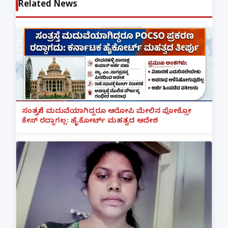
Related News
ಸಂತ್ರಸ್ತೆಗೆ ಮದುವೆಯಾಗಿದ್ದರೂ ಆರೋಪಿ ಮೇಲಿನ ಪೋಕ್ಸೋ
ಕೇಸ್ ರದ್ದಾಗಲ್ಲ: ಹೈಕೋರ್ಟ್ ಮಹತ್ವದ ಆದೇಶ