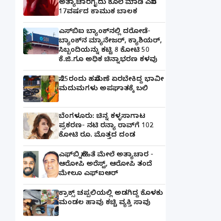
ಅತ್ಯಾಚಾರಗೈದು ಕೊಲೆ ಮಾಡಿ ಎಸೆದ
17ವರ್ಷದ ಕಾಮುಕ ಬಾಲಕ
ಎಸ್‌ಬಿಐ ಬ್ಯಾಂಕ್‌ನಲ್ಲಿ‌ ದರೋಡೆ-
ಬ್ಯಾಂಕ್​ನ ಮ್ಯಾನೇಜರ್‌, ಕ್ಯಾಶಿಯರ್‌,
ಸಿಬ್ಬಂದಿಯನ್ನು ಕಟ್ಟಿ 8 ಕೋಟಿ 50
ಕೆ.ಜಿ.ಗೂ ಅಧಿಕ ಚಿನ್ನಾಭರಣ ಕಳವು
ಸೆ.25ರಂದು ಹಸೆಮಣೆ ಏರಬೇಕಿದ್ದ ಭಾವೀ
ಮದುಮಗಳು ಅಪಘಾತಕ್ಕೆ ಬಲಿ
ಬೆಂಗಳೂರು: ಚಿನ್ನ ಕಳ್ಳಸಾಗಾಟ
ಪ್ರಕರಣ- ನಟಿ ರನ್ಯಾ ರಾವ್‌ಗೆ 102
ಕೋಟಿ ರೂ. ಮೊತ್ತದ ದಂಡ
ಎಫ್‌ಬಿ ಸ್ನೇಹಿತೆ ಮೇಲೆ ಅತ್ಯಾಚಾರ -
ಆರೋಪಿ ಅರೆಸ್ಟ್, ಆರೋಪಿ ತಂದೆ
ಮೇಲೂ ಎಫ್ಐಆರ್
ಕ್ರಾಕ್ಸ್ ಚಪ್ಪಲಿಯಲ್ಲಿ ಅಡಗಿದ್ದ ಕೊಳಕು
ಮಂಡಲ ಹಾವು ಕಚ್ಚಿ ವ್ಯಕ್ತಿ ಸಾವು