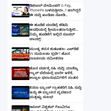
ಡಿಜಿಟಲ್ ಪೇಮೆಂಟಿಗೆ G Pay,
PhonePe ಬಳಸುತ್ತೀರಾ..? ಹಾಗಿದ್ದರೆ
ಈ ಸುದ್ದಿ ಖಂಡಿತಾ ನೋಡಿ...
ಈ ಹೂಡಿಕೆ ಮಾಡಿದ್ರೆ ಕಡಿಮೆ
ಅವಧಿಯಲ್ಲಿ ಶ್ರೀಮಂತರಾಗುತ್ತೀರಿ...
ನಿಮ್ಮ ಹೂಡಿಕೆಗೆ ಇಲ್ಲಿದೆ ಸೂಪರ್
ಚಾಯ್ಸ್‌!
ಮಂಡ್ಯ ಕದನ ಕುತೂಹಲ: ಎಚ್‌ಡಿಕೆ
Vs ಸುಮಲತಾ ಸ್ಪರ್ಧೆ? ಹೊಸ
ರಾಜಕೀಯ ಸಮೀಕರಣ
ಹೊಸ ವರ್ಷಕ್ಕೆ ಸಿಹಿ ಸುದ್ದಿ: ವಾಣಿಜ್ಯ
ಗ್ಯಾಸ್‌ ಬೆಲೆಯಲ್ಲಿ ಭಾರೀ ಇಳಿಕೆ,
ಉಜ್ವಲ ಫಲಾನುಭವಿಗಳಿಗೆ ಸಂತಸ
ಕೆನರಾ ಬ್ಯಾಂಕ್‌ ಗ್ರಾಹಕರಿಗೆ ಸಿಹಿ ಸುದ್ದಿ:
ಇನ್ನು ಈ ಬ್ಯಾಂಕಿನ ವ್ಯವಹಾರ
ಮತ್ತಷ್ಟು ಸುಲಭ!
ಆಸೀಸ್ ವಿಶ್ವಕಪ್ ಗೆಲುವಿಗೂ