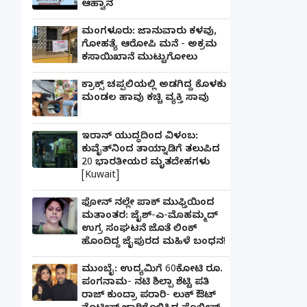
ಆಹ್ವಾನ
ಮಂಗಳೂರು: ಜಾನುವಾರು ಕಳವು,
ಗೋಹತ್ಯೆ ಆರೋಪಿ ಮನೆ - ಅಕ್ರಮ
ಕಸಾಯಿಖಾನೆ ಮುಟ್ಟುಗೋಲು
ಕ್ರಾಕ್ಸ್ ಚಪ್ಪಲಿಯಲ್ಲಿ ಅಡಗಿದ್ದ ಕೊಳಕು
ಮಂಡಲ ಹಾವು ಕಚ್ಚಿ ವ್ಯಕ್ತಿ ಸಾವು
ಇರಾನ್ ಯುದ್ಧದಿಂದ ವಿಳಂಬ:
ಕುವೈತ್‌ನಿಂದ ತಾಯ್ನಾಡಿಗೆ ತಲುಪಿದ
20 ಭಾರತೀಯರ ಮೃತದೇಹಗಳು
[Kuwait]
ಫೋನ್ ನಲ್ಲೇ ಪಾಕ್ ಮುಫ್ತಿಯಿಂದ
ಮತಾಂತರ: ಜೈಶ್-ಎ-ಮೊಹಮ್ಮದ್
ಉಗ್ರ ಸಂಘಟನೆ ಜೊತೆ ಲಿಂಕ್
ಹೊಂದಿದ್ದ ಜೈಪುರದ ಮಹಿಳೆ ಬಂಧನ!
ಮುಂಬೈ: ಉದ್ಯಮಿಗೆ 60ಕೋಟಿ ರೂ.
ಪಂಗನಾಮ- ನಟಿ ಶಿಲ್ಪಾ ಶೆಟ್ಟಿ ಪತಿ
ರಾಜ್ ಕುಂದ್ರಾ ಪರಾರಿ- ಲುಕ್ ಔಟ್