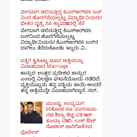
ಎಂದು ತಾಯ...
ವೇಗವಾಗಿ ಚಲಿಸುತ್ತಿದ್ದ ಕೆಎಸ್​ಆರ್​ಟಿಸಿ ಬಸ್​
ನಿಂದ ಹೊರಗೆಸೆಯಲ್ಪಟ್ಟ ವಿದ್ಯಾರ್ಥಿನಿಯರು!
ಭೀಕರ ದೃಶ್ಯ ಸಿಸಿ ಕ್ಯಾಮರಾದಲ್ಲಿ ಸೆರೆ
ವೇಗವಾಗಿ ಚಲಿಸುತ್ತಿದ್ದ ಕೆಎಸ್‌ಆರ್‌ಟಿಸಿ
ಬಸ್‌ನಿಂದ ಹೊರಗೆಸೆಯಲ್ಪಟ್ಟ
ವಿದ್ಯಾರ್ಥಿನಿಯರು! ಕೆಎಸ್‌ಆರ್‌ಟಿಸಿ ಬಸ್‌ನ
ಬಾಗಿಲು ತೆರೆದುಕೊಂಡು ಇಬ್ಬರು ವಿ...
ಪತ್ನಿಗೆ ಕೈಕೊಟ್ಟ ಭೂಪ ಅತ್ತೆಯನ್ನು
ವಿವಾಹವಾದ Marriage
ಕಾನ್ಪುರ: ಉತ್ತರ ಪ್ರದೇಶದ ಕಾನ್ಪುರ
ಎಂಬಲ್ಲಿ ವಿಲಕ್ಷಣ ಘಟನೆಯೊಂದು ನಡೆದಿದೆ.
ವ್ಯಕ್ತಿಯೊಬ್ಬನು ತನ್ನ ಪತ್ನಿಯ ತಾಯಿ ಅಂದರೆ
ತನ್ನ ಅತ್ತೆಯನ್ನೇ ವಿವಾಹವಾಗಿದ್ದಾನೆ. ಸದ್...
ಮುಂಬೈ: ಉದ್ಯಮಿಗೆ
60ಕೋಟಿ ರೂ. ಪಂಗನಾಮ-
ನಟಿ ಶಿಲ್ಪಾ ಶೆಟ್ಟಿ ಪತಿ ರಾಜ್
ಕುಂದ್ರಾ ಪರಾರಿ- ಲುಕ್ ಔಟ್
ನೊಟೀಸ್ ಜಾರಿಗೊಳಿಸಿದ
ಪೊಲೀಸ್