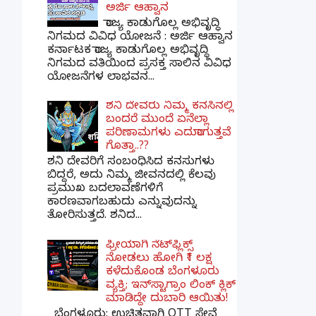
ಅರ್ಜಿ ಆಹ್ವಾನ
ರಾಜ್ಯ ಕಾಡುಗೊಲ್ಲ ಅಭಿವೃದ್ಧಿ
ನಿಗಮದ ವಿವಿಧ ಯೋಜನೆ : ಅರ್ಜಿ ಆಹ್ವಾನ
ಕರ್ನಾಟಕ ರಾಜ್ಯ ಕಾಡುಗೊಲ್ಲ ಅಭಿವೃದ್ಧಿ
ನಿಗಮದ ವತಿಯಿಂದ ಪ್ರಸಕ್ತ ಸಾಲಿನ ವಿವಿಧ
ಯೋಜನೆಗಳ ಲಾಭವನ...
ಶನಿ ದೇವರು ನಿಮ್ಮ ಕನಸಿನಲ್ಲಿ
ಬಂದರೆ ಮುಂದೆ ಏನೆಲ್ಲಾ
ಪರಿಣಾಮಗಳು ಎದುರಾಗುತ್ತವೆ
ಗೊತ್ತಾ..??
ಶನಿ ದೇವರಿಗೆ ಸಂಬಂಧಿಸಿದ ಕನಸುಗಳು
ಬಿದ್ದರೆ, ಅದು ನಿಮ್ಮ ಜೀವನದಲ್ಲಿ ಕೆಲವು
ಪ್ರಮುಖ ಬದಲಾವಣೆಗಳಿಗೆ
ಕಾರಣವಾಗಬಹುದು ಎನ್ನುವುದನ್ನು
ತೋರಿಸುತ್ತದೆ. ಶನಿದ...
ಫ್ರೀಯಾಗಿ ನೆಟ್‌ಫ್ಲಿಕ್ಸ್
ನೋಡಲು ಹೋಗಿ ₹1 ಲಕ್ಷ
ಕಳೆದುಕೊಂಡ ಬೆಂಗಳೂರು
ವ್ಯಕ್ತಿ; ಇನ್‌ಸ್ಟಾಗ್ರಾಂ ಲಿಂಕ್ ಕ್ಲಿಕ್
ಮಾಡಿದ್ದೇ ದುಬಾರಿ ಆಯಿತು!
ಬೆಂಗಳೂರು: ಉಚಿತವಾಗಿ OTT ಸೇವೆ