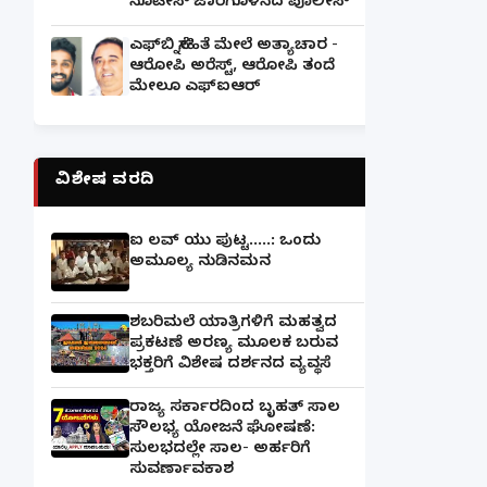
ನೊಟೀಸ್ ಜಾರಿಗೊಳಿಸಿದ ಪೊಲೀಸ್
ಎಫ್‌ಬಿ ಸ್ನೇಹಿತೆ ಮೇಲೆ ಅತ್ಯಾಚಾರ -
ಆರೋಪಿ ಅರೆಸ್ಟ್, ಆರೋಪಿ ತಂದೆ
ಮೇಲೂ ಎಫ್ಐಆರ್
ವಿಶೇಷ ವರದಿ
ಐ ಲವ್ ಯು ಪುಟ್ಟ.....: ಒಂದು
ಅಮೂಲ್ಯ ನುಡಿನಮನ
ಶಬರಿಮಲೆ ಯಾತ್ರಿಗಳಿಗೆ ಮಹತ್ವದ
ಪ್ರಕಟಣೆ ಅರಣ್ಯ ಮೂಲಕ ಬರುವ
ಭಕ್ತರಿಗೆ ವಿಶೇಷ ದರ್ಶನದ ವ್ಯವಸ್ಥೆ
ರಾಜ್ಯ ಸರ್ಕಾರದಿಂದ ಬೃಹತ್ ಸಾಲ
ಸೌಲಭ್ಯ ಯೋಜನೆ ಘೋಷಣೆ:
ಸುಲಭದಲ್ಲೇ ಸಾಲ- ಅರ್ಹರಿಗೆ
ಸುವರ್ಣಾವಕಾಶ