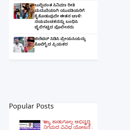
ಬುದ್ಧಿವಂತ ಸಿನಿಮಾ ರೀತಿ
ಮದುವೆಯಾಗಿ ಯುವತಿಯರಿಗೆ
ಕೈಕೊಡುವುದೇ ಈತನ ಚಾಳಿ:
ನಯವಂಚಕನನ್ನು ಬಂಧಿಸಿ
ಜೈಲಿಗಟ್ಟಿದ ಪೊಲೀಸರು
ಜಿಲೆಟಿನ್ ಸಿಡಿಸಿ ಪ್ರೇಯಸಿಯನ್ನು
ಕೊಲೆಗೈದ ಪ್ರಿಯಕರ
Popular Posts
ರಾಜ್ಯ ಕಾಡುಗೊಲ್ಲ ಅಭಿವೃದ್ಧಿ
ನಿಗಮದ ವಿವಿಧ ಯೋಜನೆ :