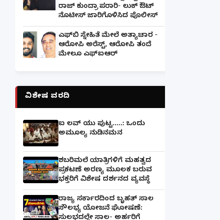
ರಾಜ್ ಕುಂದ್ರಾ ಪರಾರಿ- ಲುಕ್ ಔಟ್
ನೊಟೀಸ್ ಜಾರಿಗೊಳಿಸಿದ ಪೊಲೀಸ್
ಎಫ್‌ಬಿ ಸ್ನೇಹಿತೆ ಮೇಲೆ ಅತ್ಯಾಚಾರ -
ಆರೋಪಿ ಅರೆಸ್ಟ್, ಆರೋಪಿ ತಂದೆ
ಮೇಲೂ ಎಫ್ಐಆರ್
ವಿಶೇಷ ವರದಿ
ಐ ಲವ್ ಯು ಪುಟ್ಟ.....: ಒಂದು
ಅಮೂಲ್ಯ ನುಡಿನಮನ
ಶಬರಿಮಲೆ ಯಾತ್ರಿಗಳಿಗೆ ಮಹತ್ವದ
ಪ್ರಕಟಣೆ ಅರಣ್ಯ ಮೂಲಕ ಬರುವ
ಭಕ್ತರಿಗೆ ವಿಶೇಷ ದರ್ಶನದ ವ್ಯವಸ್ಥೆ
ರಾಜ್ಯ ಸರ್ಕಾರದಿಂದ ಬೃಹತ್ ಸಾಲ
ಸೌಲಭ್ಯ ಯೋಜನೆ ಘೋಷಣೆ:
ಸುಲಭದಲ್ಲೇ ಸಾಲ- ಅರ್ಹರಿಗೆ