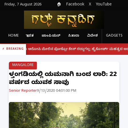
Friday, 7 August 2026
🏠
Facebook
X
YouTube
HOME
ಭಾರತ
ಚಾಂಪಿಯನ್
ಸಿತಾರಾ
ವಿದೇಶ
GADGETS
|
ದರೂ ಆರೋಪಿ ಮೇಲಿನ ಪೋಕ್ಸೋ ಕೇಸ್ ರದ್ದಾಗಲ್ಲ: ಹೈಕೋರ್ಟ್ ಮಹತ್ವದ ಆದೇಶ
ಫೋನ್
BREAKING
MANGALORE
ಬೆಳ್ತಂಗಡಿಯಲ್ಲಿ ಯಮನಾಗಿ ಬಂದ ಲಾರಿ: 22
ವರ್ಷದ ಯುವಕ ಸಾವು
Senior Reporter
9/13/2020 04:01:00 PM