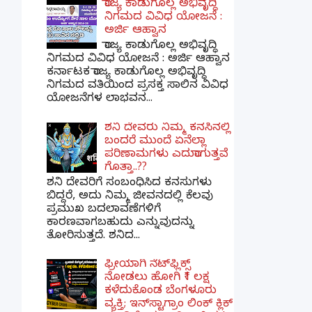
ರಾಜ್ಯ ಕಾಡುಗೊಲ್ಲ ಅಭಿವೃದ್ಧಿ
ನಿಗಮದ ವಿವಿಧ ಯೋಜನೆ :
ಅರ್ಜಿ ಆಹ್ವಾನ
ರಾಜ್ಯ ಕಾಡುಗೊಲ್ಲ ಅಭಿವೃದ್ಧಿ
ನಿಗಮದ ವಿವಿಧ ಯೋಜನೆ : ಅರ್ಜಿ ಆಹ್ವಾನ
ಕರ್ನಾಟಕ ರಾಜ್ಯ ಕಾಡುಗೊಲ್ಲ ಅಭಿವೃದ್ಧಿ
ನಿಗಮದ ವತಿಯಿಂದ ಪ್ರಸಕ್ತ ಸಾಲಿನ ವಿವಿಧ
ಯೋಜನೆಗಳ ಲಾಭವನ...
ಶನಿ ದೇವರು ನಿಮ್ಮ ಕನಸಿನಲ್ಲಿ
ಬಂದರೆ ಮುಂದೆ ಏನೆಲ್ಲಾ
ಪರಿಣಾಮಗಳು ಎದುರಾಗುತ್ತವೆ
ಗೊತ್ತಾ..??
ಶನಿ ದೇವರಿಗೆ ಸಂಬಂಧಿಸಿದ ಕನಸುಗಳು
ಬಿದ್ದರೆ, ಅದು ನಿಮ್ಮ ಜೀವನದಲ್ಲಿ ಕೆಲವು
ಪ್ರಮುಖ ಬದಲಾವಣೆಗಳಿಗೆ
ಕಾರಣವಾಗಬಹುದು ಎನ್ನುವುದನ್ನು
ತೋರಿಸುತ್ತದೆ. ಶನಿದ...
ಫ್ರೀಯಾಗಿ ನೆಟ್‌ಫ್ಲಿಕ್ಸ್
ನೋಡಲು ಹೋಗಿ ₹1 ಲಕ್ಷ
ಕಳೆದುಕೊಂಡ ಬೆಂಗಳೂರು
ವ್ಯಕ್ತಿ; ಇನ್‌ಸ್ಟಾಗ್ರಾಂ ಲಿಂಕ್ ಕ್ಲಿಕ್