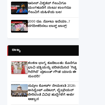
ಆಸೀಸ್ ವಿಶ್ವಕಪ್ ಗೆಲುವಿಗೂ
ಮಂಗಳೂರಿಗೆ ನಂಟು! ಕಾಂಗರೂ
ಗೆಲುವಿಗೆ ಮಹಿಳೆಯ ಬಲ!
2000 ರೂ. ನೋಟು ಇದೆಯಾ..?
ನಗದೀಕರಿಸಲು ಲಾಸ್ಟ್‌ ಚಾನ್ಸ್‌!
ರಾಜ್ಯ
ಕಂಕಣ ಭಾಗ್ಯ ಕೂಡಿಬಂತು: ಕೊನೆಗೂ
ಭಾವಿ ಪತ್ನಿಯನ್ನು ಪರಿಚಯಿಸಿದ 'ಗಿಚ್ಚಿ
ಗಿಲಿಗಿಲಿ' ಪ್ರಶಾಂತ್ ಗೌಡ! ಯಾರು ಈ
ಸುಂದರಿ?
ಸುಪ್ರೀಂ ಕೋರ್ಟ್ ನೇಮಕಾತಿ 2026:
ಅಸಿಸ್ಟೆಂಟ್ ಎಡಿಟರ್, ಲೈಬ್ರರಿಯನ್
ಸೇರಿದಂತೆ ವಿವಿಧ ಹುದ್ದೆಗಳಿಗೆ ಅರ್ಜಿ
ಆಹ್ವಾನ