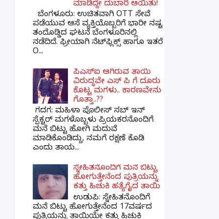
ಮಾಡಿದ್ದೇ ದುಬಾರಿ ಆಯಿತು!
ಬೆಂಗಳೂರು: ಉಚಿತವಾಗಿ OTT ಸೇವೆ
ಪಡೆಯುವ ಆಸೆ ವ್ಯಕ್ತಿಯೊಬ್ಬರಿಗೆ ಭಾರೀ ನಷ್ಟ
ತಂದೊಡ್ಡಿದ ಘಟನೆ ಬೆಂಗಳೂರಿನಲ್ಲಿ
ನಡೆದಿದೆ. ಫ್ರೀಯಾಗಿ ನೆಟ್‌ಫ್ಲಿಕ್ಸ್ ಹಾಗೂ ಇತರೆ
O...
ಪಿಎಸ್​ಐ ಆಗಿರುವ ತಾಯಿ
ವಿರುದ್ಧವೇ ಎಸ್ ಪಿ ಗೆ ದೂರು
ಕೊಟ್ಟ ಮಗಳು.. ಕಾರಣವೇನು
ಗೊತ್ತಾ..??
ಗದಗ​: ಮಹಿಳಾ ಪೊಲೀಸ್​ ಸಬ್ ​ಇನ್​
ಸ್ಪೆಕ್ಟರ್​ ಮಗಳೊಬ್ಬಳು ಪ್ರಿಯಕರನೊಂದಿಗೆ
ಮನೆ ಬಿಟ್ಟು ಹೋಗಿ ಮದುವೆ
ಮಾಡಿಕೊಂಡಿದ್ದು, ನಮಗೆ ರಕ್ಷಣೆ ಕೊಡಿ
ಎಂದು ತಾಯ...
ಸ್ನೇಹಿತನೊಂದಿಗೆ ಮನೆ ಬಿಟ್ಟು
ಹೋಗುತ್ತೇನೆಂದ ಪುತ್ರಿಯನ್ನು
ಕತ್ತು ಹಿಚುಕಿ ಹತ್ಯೆಗೈದ ತಾಯಿ
ಉಡುಪಿ: ಸ್ನೇಹಿತನೊಂದಿಗೆ
ಮನೆ ಬಿಟ್ಟು ಹೋಗುತ್ತೇನೆಂದ 17ವರ್ಷದ
ಪುತ್ರಿಯನ್ನು ತಾಯಿಯೇ ಕತ್ತು ಹಿಚುಕಿ