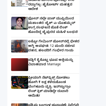
ಆರೋಪಿ ಮೇಲಿನ ಪೋಕ್ಸೋ ಕೇಸ್
ರದ್ದಾಗಲ್ಲ: ಹೈಕೋರ್ಟ್ ಮಹತ್ವದ
ಆದೇಶ
ಫೋನ್ ನಲ್ಲೇ ಪಾಕ್ ಮುಫ್ತಿಯಿಂದ
ಮತಾಂತರ: ಜೈಶ್-ಎ-ಮೊಹಮ್ಮದ್
ಉಗ್ರ ಸಂಘಟನೆ ಜೊತೆ ಲಿಂಕ್
ಹೊಂದಿದ್ದ ಜೈಪುರದ ಮಹಿಳೆ ಬಂಧನ!
ಲಕ್ನೋ ಗೇಮಿಂಗ್ ಜೋನ್‌ನಲ್ಲಿ ಭೀಕರ
ಅಗ್ನಿ ಅವಘಡ: 12 ಮಂದಿ ಸಜೀವ
ದಹನ, ಹಲವರಿಗೆ ಗಂಭೀರ ಗಾಯ
ಪತ್ನಿಗೆ ಕೈಕೊಟ್ಟ ಭೂಪ ಅತ್ತೆಯನ್ನು
ವಿವಾಹವಾದ Marriage
ಫ್ರೀಯಾಗಿ ನೆಟ್‌ಫ್ಲಿಕ್ಸ್ ನೋಡಲು
ಹೋಗಿ ₹1 ಲಕ್ಷ ಕಳೆದುಕೊಂಡ
ಬೆಂಗಳೂರು ವ್ಯಕ್ತಿ; ಇನ್‌ಸ್ಟಾಗ್ರಾಂ
ಲಿಂಕ್ ಕ್ಲಿಕ್ ಮಾಡಿದ್ದೇ ದುಬಾರಿ
ಆಯಿತು!
ಪಶ್ಚಿಮ ಬಂಗಾಳ ಚುನಾವಣೆ: ಸಿಲಿಗುರಿ