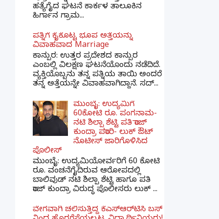
ಹತ್ಯೆಗೈದ ಘಟನೆ ಕಾರ್ಕಳ ತಾಲೂಕಿನ
ಹಿರ್ಗಾನ ಗ್ರಾಮ...
ಪತ್ನಿಗೆ ಕೈಕೊಟ್ಟ ಭೂಪ ಅತ್ತೆಯನ್ನು
ವಿವಾಹವಾದ Marriage
ಕಾನ್ಪುರ: ಉತ್ತರ ಪ್ರದೇಶದ ಕಾನ್ಪುರ
ಎಂಬಲ್ಲಿ ವಿಲಕ್ಷಣ ಘಟನೆಯೊಂದು ನಡೆದಿದೆ.
ವ್ಯಕ್ತಿಯೊಬ್ಬನು ತನ್ನ ಪತ್ನಿಯ ತಾಯಿ ಅಂದರೆ
ತನ್ನ ಅತ್ತೆಯನ್ನೇ ವಿವಾಹವಾಗಿದ್ದಾನೆ. ಸದ್...
ಮುಂಬೈ: ಉದ್ಯಮಿಗೆ
60ಕೋಟಿ ರೂ. ಪಂಗನಾಮ-
ನಟಿ ಶಿಲ್ಪಾ ಶೆಟ್ಟಿ ಪತಿ ರಾಜ್
ಕುಂದ್ರಾ ಪರಾರಿ- ಲುಕ್ ಔಟ್
ನೊಟೀಸ್ ಜಾರಿಗೊಳಿಸಿದ
ಪೊಲೀಸ್
ಮುಂಬೈ: ಉದ್ಯಮಿಯೋರ್ವರಿಗೆ 60 ಕೋಟಿ
ರೂ. ವಂಚನೆಗೈದಿರುವ ಆರೋಪದಲ್ಲಿ
ಬಾಲಿವುಡ್ ನಟಿ ಶಿಲ್ಪಾ ಶೆಟ್ಟಿ ಹಾಗೂ ಪತಿ
ರಾಜ್ ಕುಂದ್ರಾ ವಿರುದ್ಧ ಪೊಲೀಸರು ಲುಕ್ ...
ವೇಗವಾಗಿ ಚಲಿಸುತ್ತಿದ್ದ ಕೆಎಸ್​ಆರ್​ಟಿಸಿ ಬಸ್​