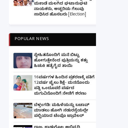
ಮಕಾಡೆ ಮಲಗಿದ ಘಟಾನುಘಟಿ
ನಾಯಕರು, ಅಚ್ಚರಿಯ ಗೆಲುವು
ಸಾಧಿಸಿದ ಹೊಸಬರು [Election]
POPULAR NEWS
ಸ್ನೇಹಿತನೊಂದಿಗೆ ಮನೆ ಬಿಟ್ಟು
ಹೋಗುತ್ತೇನೆಂದ ಪುತ್ರಿಯನ್ನು ಕತ್ತು
ಹಿಚುಕಿ ಹತ್ಯೆಗೈದ ತಾಯಿ
16ವರ್ಷಗಳ ಹಿಂದಿನ ಪ್ರಕರಣಕ್ಕೆ ಪತಿಗೆ
12ವರ್ಷ ಜೈಲು ಶಿಕ್ಷೆ- ಮನನೊಂದು
ಪತ್ನಿ ಒಂದೂವರೆ ವರ್ಷದ
ಮಗುವಿನೊಂದಿಗೆ ನೇಣಿಗೆ ಶರಣು
ಬೆಳ್ತಂಗಡಿ: ಮಹಿಳೆಯನ್ನು ಬಚಾವ್
ಮಾಡಲು ಹೋಗಿ ನಡುರಸ್ತೆಯಲ್ಲೇ
ಪಲ್ಟಿಯಾದ ಟೆಂಪೊ ಟ್ರಾವೆಲರ್
ರಾಜ್ಯ ಕಾಡುಗೊಲ್ಲ ಅಭಿವೃದ್ಧಿ