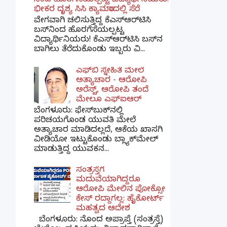
ನಿಂದ ಹೊರಗೆಸೆಯಲ್ಪಟ್ಟ ವಿದ್ಯಾರ್ಥಿನಿಯರು!
ಭೀಕರ ದೃಶ್ಯ ಸಿಸಿ ಕ್ಯಾಮರಾದಲ್ಲಿ ಸೆರೆ
ವೇಗವಾಗಿ ಚಲಿಸುತ್ತಿದ್ದ ಕೆಎಸ್‌ಆರ್‌ಟಿಸಿ
ಬಸ್‌ನಿಂದ ಹೊರಗೆಸೆಯಲ್ಪಟ್ಟ
ವಿದ್ಯಾರ್ಥಿನಿಯರು! ಕೆಎಸ್‌ಆರ್‌ಟಿಸಿ ಬಸ್‌ನ
ಬಾಗಿಲು ತೆರೆದುಕೊಂಡು ಇಬ್ಬರು ವಿ...
ಎಫ್‌ಬಿ ಸ್ನೇಹಿತೆ ಮೇಲೆ
ಅತ್ಯಾಚಾರ - ಆರೋಪಿ
ಅರೆಸ್ಟ್, ಆರೋಪಿ ತಂದೆ
ಮೇಲೂ ಎಫ್ಐಆರ್
ಬೆಂಗಳೂರು: ಫೇಸ್‌ಬುಕ್‌ನಲ್ಲಿ
ಪರಿಚಯಗೊಂಡ ಯುವತಿ ಮೇಲೆ
ಅತ್ಯಾಚಾರ ಮಾಡಿದಲ್ಲದೆ, ಆಕೆಯ ಖಾಸಗಿ
ವೀಡಿಯೋ ಇಟ್ಟುಕೊಂಡು ಬ್ಲ್ಯಾಕ್‌ಮೇಲ್
ಮಾಡುತ್ತಿದ್ದ ಯುವಕನ...
ಸಂತ್ರಸ್ತೆಗೆ
ಮದುವೆಯಾಗಿದ್ದರೂ
ಆರೋಪಿ ಮೇಲಿನ ಪೋಕ್ಸೋ
ಕೇಸ್ ರದ್ದಾಗಲ್ಲ: ಹೈಕೋರ್ಟ್
ಮಹತ್ವದ ಆದೇಶ
ಬೆಂಗಳೂರು: ನೊಂದ ಅಪ್ರಾಪ್ತೆ (ಸಂತ್ರಸ್ತೆ)