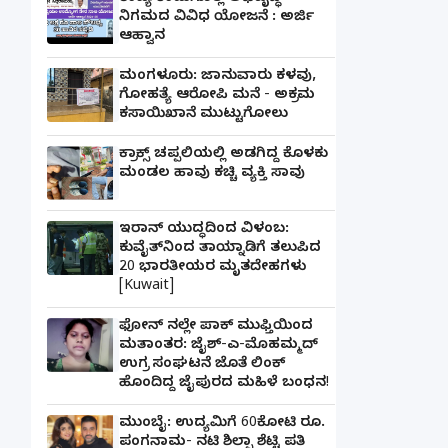
ನಿಗಮದ ವಿವಿಧ ಯೋಜನೆ : ಅರ್ಜಿ
ಆಹ್ವಾನ
ಮಂಗಳೂರು: ಜಾನುವಾರು ಕಳವು,
ಗೋಹತ್ಯೆ ಆರೋಪಿ ಮನೆ - ಅಕ್ರಮ
ಕಸಾಯಿಖಾನೆ ಮುಟ್ಟುಗೋಲು
ಕ್ರಾಕ್ಸ್ ಚಪ್ಪಲಿಯಲ್ಲಿ ಅಡಗಿದ್ದ ಕೊಳಕು
ಮಂಡಲ ಹಾವು ಕಚ್ಚಿ ವ್ಯಕ್ತಿ ಸಾವು
ಇರಾನ್ ಯುದ್ಧದಿಂದ ವಿಳಂಬ:
ಕುವೈತ್‌ನಿಂದ ತಾಯ್ನಾಡಿಗೆ ತಲುಪಿದ
20 ಭಾರತೀಯರ ಮೃತದೇಹಗಳು
[Kuwait]
ಫೋನ್ ನಲ್ಲೇ ಪಾಕ್ ಮುಫ್ತಿಯಿಂದ
ಮತಾಂತರ: ಜೈಶ್-ಎ-ಮೊಹಮ್ಮದ್
ಉಗ್ರ ಸಂಘಟನೆ ಜೊತೆ ಲಿಂಕ್
ಹೊಂದಿದ್ದ ಜೈಪುರದ ಮಹಿಳೆ ಬಂಧನ!
ಮುಂಬೈ: ಉದ್ಯಮಿಗೆ 60ಕೋಟಿ ರೂ.
ಪಂಗನಾಮ- ನಟಿ ಶಿಲ್ಪಾ ಶೆಟ್ಟಿ ಪತಿ