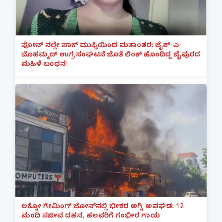
ಫೋನ್ ನಲ್ಲೇ ಪಾಕ್ ಮುಫ್ತಿಯಿಂದ ಮತಾಂತರ: ಜೈಶ್-ಎ-
ಮೊಹಮ್ಮದ್ ಉಗ್ರ ಸಂಘಟನೆ ಜೊತೆ ಲಿಂಕ್ ಹೊಂದಿದ್ದ ಜೈಪುರದ
ಮಹಿಳೆ ಬಂಧನ!
ಲಕ್ನೋ ಗೇಮಿಂಗ್ ಜೋನ್‌ನಲ್ಲಿ ಭೀಕರ ಅಗ್ನಿ ಅವಘಡ: 12
ಮಂದಿ ಸಜೀವ ದಹನ, ಹಲವರಿಗೆ ಗಂಭೀರ ಗಾಯ