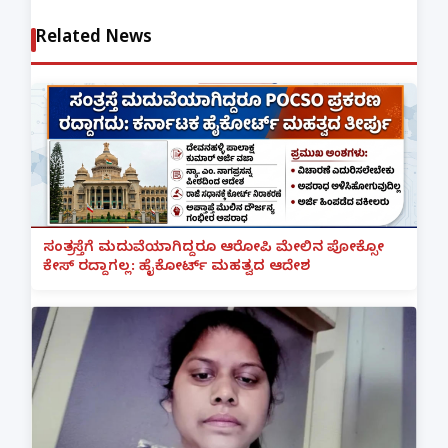
Related News
ಸಂತ್ರಸ್ತೆಗೆ ಮದುವೆಯಾಗಿದ್ದರೂ ಆರೋಪಿ ಮೇಲಿನ ಪೋಕ್ಸೋ
ಕೇಸ್ ರದ್ದಾಗಲ್ಲ: ಹೈಕೋರ್ಟ್ ಮಹತ್ವದ ಆದೇಶ