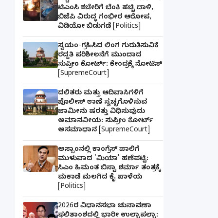
ಟಿಎಂಸಿ ಕಚೇರಿಗೆ ಬೆಂಕಿ ಹಚ್ಚಿ ದಾಳಿ,
ಬಿಜೆಪಿ ವಿರುದ್ಧ ಗಂಭೀರ ಆರೋಪ,
ವಿಡಿಯೋ ಬಿಡುಗಡೆ [Politics]
ಸ್ವಯಂ-ಗ್ರಹಿಸಿದ ಲಿಂಗ ಗುರುತಿಸುವಿಕೆ
ರದ್ದತಿ ಪರಿಶೀಲನೆಗೆ ಮುಂದಾದ
ಸುಪ್ರೀಂ ಕೋರ್ಟ್: ಕೇಂದ್ರಕ್ಕೆ ನೋಟಿಸ್
[SupremeCourt]
ದಲಿತರು ಮತ್ತು ಆದಿವಾಸಿಗಳಿಗೆ
ಪೊಲೀಸ್ ಠಾಣೆ ಸ್ವಚ್ಛಗೊಳಿಸುವ
ಜಾಮೀನು ಷರತ್ತು ವಿಧಿಸುವುದು
ಅಮಾನವೀಯ: ಸುಪ್ರೀಂ ಕೋರ್ಟ್
ಅಸಮಾಧಾನ [SupremeCourt]
ಅಸ್ಸಾಂನಲ್ಲಿ ಕಾಂಗ್ರೆಸ್ ಪಾಲಿಗೆ
ಮುಳುವಾದ 'ಮಿಯಾ' ಹಣೆಪಟ್ಟಿ:
ಸಿಎಂ ಹಿಮಂತ ಬಿಸ್ವಾ ಶರ್ಮಾ ತಂತ್ರಕ್ಕೆ
ಮಕಾಡೆ ಮಲಗಿದ ಕೈ ಪಾಳೆಯ
[Politics]
2026ರ ವಿಧಾನಸಭಾ ಚುನಾವಣಾ
ಫಲಿತಾಂಶದಲ್ಲಿ ಭಾರೀ ಉಲ್ಟಾಪಲ್ಟಾ: