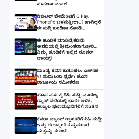
ಸುವರ್ಣಾವಕಾಶ
ಡಿಜಿಟಲ್ ಪೇಮೆಂಟಿಗೆ G Pay,
PhonePe ಬಳಸುತ್ತೀರಾ..? ಹಾಗಿದ್ದರೆ
ಈ ಸುದ್ದಿ ಖಂಡಿತಾ ನೋಡಿ...
ಈ ಹೂಡಿಕೆ ಮಾಡಿದ್ರೆ ಕಡಿಮೆ
ಅವಧಿಯಲ್ಲಿ ಶ್ರೀಮಂತರಾಗುತ್ತೀರಿ...
ನಿಮ್ಮ ಹೂಡಿಕೆಗೆ ಇಲ್ಲಿದೆ ಸೂಪರ್
ಚಾಯ್ಸ್‌!
ಮಂಡ್ಯ ಕದನ ಕುತೂಹಲ: ಎಚ್‌ಡಿಕೆ
Vs ಸುಮಲತಾ ಸ್ಪರ್ಧೆ? ಹೊಸ
ರಾಜಕೀಯ ಸಮೀಕರಣ
ಹೊಸ ವರ್ಷಕ್ಕೆ ಸಿಹಿ ಸುದ್ದಿ: ವಾಣಿಜ್ಯ
ಗ್ಯಾಸ್‌ ಬೆಲೆಯಲ್ಲಿ ಭಾರೀ ಇಳಿಕೆ,
ಉಜ್ವಲ ಫಲಾನುಭವಿಗಳಿಗೆ ಸಂತಸ
ಕೆನರಾ ಬ್ಯಾಂಕ್‌ ಗ್ರಾಹಕರಿಗೆ ಸಿಹಿ ಸುದ್ದಿ:
ಇನ್ನು ಈ ಬ್ಯಾಂಕಿನ ವ್ಯವಹಾರ
ಮತ್ತಷ್ಟು ಸುಲಭ!