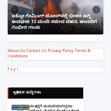
‹
›
:
ಲಕ್ನೋ ಗೇಮಿಂಗ್ ಜೋನ್‌ನಲ್ಲಿ ಭೀಕರ ಅಗ್ನಿ
ಅವಘಡ: 12 ಮಂದಿ ಸಜೀವ ದಹನ, ಹಲವರಿಗೆ
ಪ
ಗಂಭೀರ ಗಾಯ
M
About Us
Contact Us
Privacy Policy
Terms &
Conditions
f
x
y
i
ಇತ್ತೀಚಿನ ಸುದ್ದಿಗಳು
ಸಂತ್ರಸ್ತೆಗೆ ಮದುವೆಯಾಗಿದ್ದರೂ