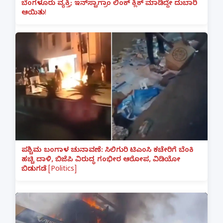
ಬೆಂಗಳೂರು ವ್ಯಕ್ತಿ; ಇನ್‌ಸ್ಟಾಗ್ರಾಂ ಲಿಂಕ್ ಕ್ಲಿಕ್ ಮಾಡಿದ್ದೇ ದುಬಾರಿ
ಆಯಿತು!
ಪಶ್ಚಿಮ ಬಂಗಾಳ ಚುನಾವಣೆ: ಸಿಲಿಗುರಿ ಟಿಎಂಸಿ ಕಚೇರಿಗೆ ಬೆಂಕಿ
ಹಚ್ಚಿ ದಾಳಿ, ಬಿಜೆಪಿ ವಿರುದ್ಧ ಗಂಭೀರ ಆರೋಪ, ವಿಡಿಯೋ
ಬಿಡುಗಡೆ [Politics]