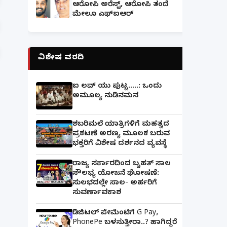
ಆರೋಪಿ ಅರೆಸ್ಟ್, ಆರೋಪಿ ತಂದೆ
ಮೇಲೂ ಎಫ್ಐಆರ್
ವಿಶೇಷ ವರದಿ
ಐ ಲವ್ ಯು ಪುಟ್ಟ.....: ಒಂದು
ಅಮೂಲ್ಯ ನುಡಿನಮನ
ಶಬರಿಮಲೆ ಯಾತ್ರಿಗಳಿಗೆ ಮಹತ್ವದ
ಪ್ರಕಟಣೆ ಅರಣ್ಯ ಮೂಲಕ ಬರುವ
ಭಕ್ತರಿಗೆ ವಿಶೇಷ ದರ್ಶನದ ವ್ಯವಸ್ಥೆ
ರಾಜ್ಯ ಸರ್ಕಾರದಿಂದ ಬೃಹತ್ ಸಾಲ
ಸೌಲಭ್ಯ ಯೋಜನೆ ಘೋಷಣೆ:
ಸುಲಭದಲ್ಲೇ ಸಾಲ- ಅರ್ಹರಿಗೆ
ಸುವರ್ಣಾವಕಾಶ
ಡಿಜಿಟಲ್ ಪೇಮೆಂಟಿಗೆ G Pay,
PhonePe ಬಳಸುತ್ತೀರಾ..? ಹಾಗಿದ್ದರೆ