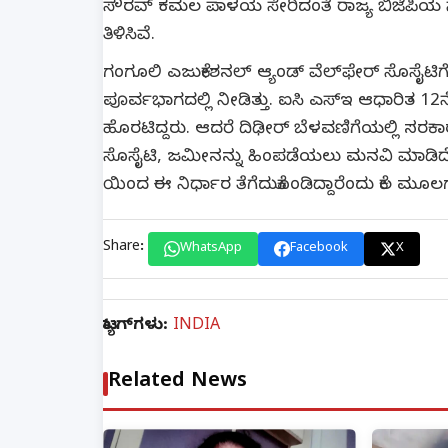
ಸೌರವ್ ಕಮಲ ಪಾಳಯ ಸೇರಿದಂತೆ ರಾಜ್ಯ ಬಿಜೆಪಿಯ ನ
ತಿಳಿಸಿವೆ.
ಗಂಗೂಲಿ ಎಜುಕೇಶನಲ್‌ ಆ್ಯಂಡ್‌ ವೆಲ್‌ಫೇರ್‌ ಸೊಸೈಟ
ಪೂರ್ವಭಾಗದಲ್ಲಿ ನೀಡಿತ್ತು. ಐಸಿ ಎಸ್‌ಇ ಆಧಾರಿತ 12
ಹೊರಟಿದ್ದರು. ಆದರೆ ದಿಢೀರ್‌ ಬೆಳವಣಿಗೆಯಲ್ಲಿ ಸರಕಾರಕ್
ಸೊಸೈಟಿ, ಜಮೀನನ್ನು ಹಿಂಪಡೆಯಲು ಮನವಿ ಮಾಡಿದೆ. 
ಯಿಂದ ಈ ನಿರ್ಧಾರ ತೆಗೆದುಕೊಂಡಿದ್ದಾರೆಂದು ಕೆಲ ಮೂಲ
Share:
WhatsApp
Facebook
X
ಟ್ಯಾಗ್‌ಗಳು:
INDIA
Related News