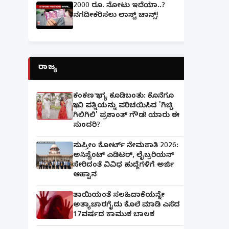
2000 ರೂ. ನೋಟು ಇದೆಯಾ..?
ನಗದೀಕರಿಸಲು ಲಾಸ್ಟ್‌ ಚಾನ್ಸ್‌!
ರಾಜ್ಯ
ಕಂಕಣ ಭಾಗ್ಯ ಕೂಡಿಬಂತು: ಕೊನೆಗೂ
ಭಾವಿ ಪತ್ನಿಯನ್ನು ಪರಿಚಯಿಸಿದ 'ಗಿಚ್ಚಿ
ಗಿಲಿಗಿಲಿ' ಪ್ರಶಾಂತ್ ಗೌಡ! ಯಾರು ಈ
ಸುಂದರಿ?
ಸುಪ್ರೀಂ ಕೋರ್ಟ್ ನೇಮಕಾತಿ 2026:
ಅಸಿಸ್ಟೆಂಟ್ ಎಡಿಟರ್, ಲೈಬ್ರರಿಯನ್
ಸೇರಿದಂತೆ ವಿವಿಧ ಹುದ್ದೆಗಳಿಗೆ ಅರ್ಜಿ
ಆಹ್ವಾನ
ತಾಯಿಯಂತೆ ಸಲಹಿದಾಕೆಯನ್ನೇ
ಅತ್ಯಾಚಾರಗೈದು ಕೊಲೆ ಮಾಡಿ ಎಸೆದ
17ವರ್ಷದ ಕಾಮುಕ ಬಾಲಕ