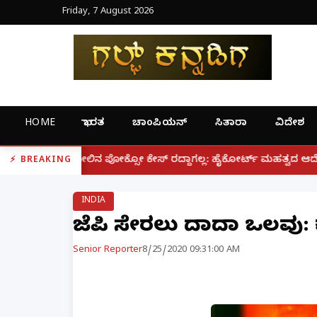
Friday, 7 August 2026
HOME
ಭಾರತ
ಚಾಂಪಿಯನ್
ಸಿತಾರಾ
ವಿದೇಶ
|
ಕ್ಸೋ ಕೇಸ್ ರದ್ದಾಗಲ್ಲ: ಹೈಕೋರ್ಟ್ ಮಹತ್ವದ ಆದೇಶ
ಫೋನ್ ನಲ್
BREAKING
INDIA
ಬಿಜೆಪಿ ಸೇರಲು ದಾದಾ ಒಲವು:
Senior Reporter
8/25/2020 09:31:00 AM