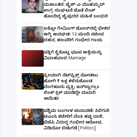
ಮತಾಂತರ: ಜೈಶ್-ಎ-ಮೊಹಮ್ಮದ್
ಉಗ್ರ ಸಂಘಟನೆ ಜೊತೆ ಲಿಂಕ್
ಹೊಂದಿದ್ದ ಜೈಪುರದ ಮಹಿಳೆ ಬಂಧನ!
ಲಕ್ನೋ ಗೇಮಿಂಗ್ ಜೋನ್‌ನಲ್ಲಿ ಭೀಕರ
ಅಗ್ನಿ ಅವಘಡ: 12 ಮಂದಿ ಸಜೀವ
ದಹನ, ಹಲವರಿಗೆ ಗಂಭೀರ ಗಾಯ
ಪತ್ನಿಗೆ ಕೈಕೊಟ್ಟ ಭೂಪ ಅತ್ತೆಯನ್ನು
ವಿವಾಹವಾದ Marriage
ಫ್ರೀಯಾಗಿ ನೆಟ್‌ಫ್ಲಿಕ್ಸ್ ನೋಡಲು
ಹೋಗಿ ₹1 ಲಕ್ಷ ಕಳೆದುಕೊಂಡ
ಬೆಂಗಳೂರು ವ್ಯಕ್ತಿ; ಇನ್‌ಸ್ಟಾಗ್ರಾಂ
ಲಿಂಕ್ ಕ್ಲಿಕ್ ಮಾಡಿದ್ದೇ ದುಬಾರಿ
ಆಯಿತು!
ಪಶ್ಚಿಮ ಬಂಗಾಳ ಚುನಾವಣೆ: ಸಿಲಿಗುರಿ
ಟಿಎಂಸಿ ಕಚೇರಿಗೆ ಬೆಂಕಿ ಹಚ್ಚಿ ದಾಳಿ,
ಬಿಜೆಪಿ ವಿರುದ್ಧ ಗಂಭೀರ ಆರೋಪ,
ವಿಡಿಯೋ ಬಿಡುಗಡೆ [Politics]