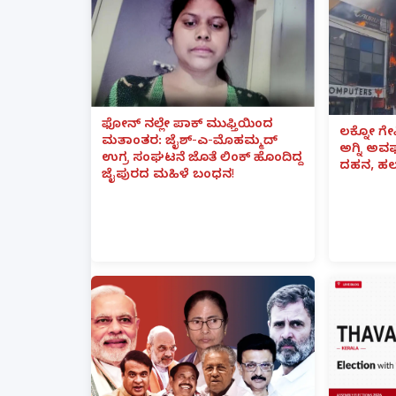
ಫೋನ್ ನಲ್ಲೇ ಪಾಕ್ ಮುಫ್ತಿಯಿಂದ
ಲಕ್ನೋ ಗೇ
ಮತಾಂತರ: ಜೈಶ್-ಎ-ಮೊಹಮ್ಮದ್
ಅಗ್ನಿ ಅ
ಉಗ್ರ ಸಂಘಟನೆ ಜೊತೆ ಲಿಂಕ್ ಹೊಂದಿದ್ದ
ದಹನ, ಹಲ
ಜೈಪುರದ ಮಹಿಳೆ ಬಂಧನ!