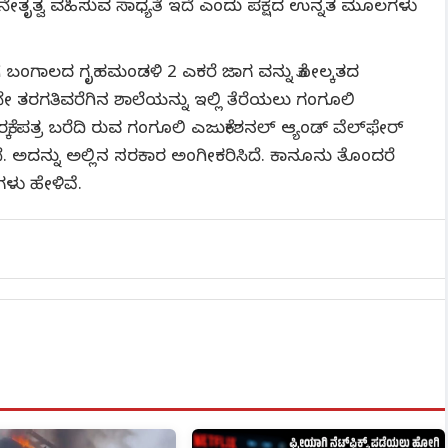
ೇತೃತ್ವ ವಹಿಸುವ ಸಾಧ್ಯತೆ ಇದೆ ಎಂದು ಪಕ್ಷದ ಉನ್ನತ ಮೂಲಗಳು
ಿಗೆ ಬಂಗಾಲದ ಗೃಹಮಂಡಳಿ 2 ಎಕರೆ ಜಾಗ ವನ್ನು ಕೋಲ್ಕತದ
ನೇ ತರಗತಿವರೆಗಿನ ಶಾಲೆಯನ್ನು ಇಲ್ಲಿ ತೆರೆಯಲು ಗಂಗೂಲಿ
ಕೆ ಪತ್ರ ಬರೆದಿ ರುವ ಗಂಗೂಲಿ ಎಜುಕೇಶನಲ್‌ ಆ್ಯಂಡ್‌ ವೆಲ್‌ಫೇರ್‌
ಅದನ್ನು ಅಲ್ಲಿನ ಸರಕಾರ ಅಂಗೀಕರಿಸಿದೆ. ಕಾನೂನು ತೊಂದರೆ
ಗಳು ಹೇಳಿವೆ.