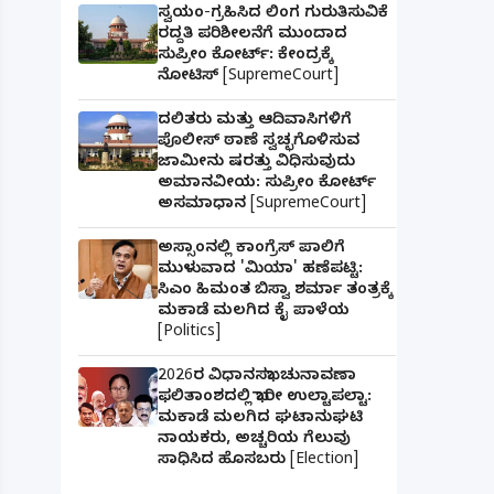
ಸ್ವಯಂ-ಗ್ರಹಿಸಿದ ಲಿಂಗ ಗುರುತಿಸುವಿಕೆ
ರದ್ದತಿ ಪರಿಶೀಲನೆಗೆ ಮುಂದಾದ
ಸುಪ್ರೀಂ ಕೋರ್ಟ್: ಕೇಂದ್ರಕ್ಕೆ
ನೋಟಿಸ್ [SupremeCourt]
ದಲಿತರು ಮತ್ತು ಆದಿವಾಸಿಗಳಿಗೆ
ಪೊಲೀಸ್ ಠಾಣೆ ಸ್ವಚ್ಛಗೊಳಿಸುವ
ಜಾಮೀನು ಷರತ್ತು ವಿಧಿಸುವುದು
ಅಮಾನವೀಯ: ಸುಪ್ರೀಂ ಕೋರ್ಟ್
ಅಸಮಾಧಾನ [SupremeCourt]
ಅಸ್ಸಾಂನಲ್ಲಿ ಕಾಂಗ್ರೆಸ್ ಪಾಲಿಗೆ
ಮುಳುವಾದ 'ಮಿಯಾ' ಹಣೆಪಟ್ಟಿ:
ಸಿಎಂ ಹಿಮಂತ ಬಿಸ್ವಾ ಶರ್ಮಾ ತಂತ್ರಕ್ಕೆ
ಮಕಾಡೆ ಮಲಗಿದ ಕೈ ಪಾಳೆಯ
[Politics]
2026ರ ವಿಧಾನಸಭಾ ಚುನಾವಣಾ
ಫಲಿತಾಂಶದಲ್ಲಿ ಭಾರೀ ಉಲ್ಟಾಪಲ್ಟಾ:
ಮಕಾಡೆ ಮಲಗಿದ ಘಟಾನುಘಟಿ
ನಾಯಕರು, ಅಚ್ಚರಿಯ ಗೆಲುವು
ಸಾಧಿಸಿದ ಹೊಸಬರು [Election]