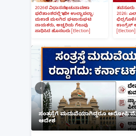
2026ರ ವಿಧಾನಸಭಾ ಚುನಾವಣಾ
ತವನೂರು 
ಫಲಿತಾಂಶದಲ್ಲಿ ಭಾರೀ ಉಲ್ಟಾಪಲ್ಟಾ:
2026: ಎಲ
ಮಕಾಡೆ ಮಲಗಿದ ಘಟಾನುಘಟಿ
ಛಿದ್ರಗೊಳಿ
ನಾಯಕರು, ಅಚ್ಚರಿಯ ಗೆಲುವು
ಕಾಂಗ್ರೆಸ್
ಸಾಧಿಸಿದ ಹೊಸಬರು [Election]
[Election]
‹
ಸಂತ್ರಸ್ತೆಗೆ ಮದುವೆಯಾಗಿದ್ದರೂ ಆರೋಪಿ 
ಆದೇಶ