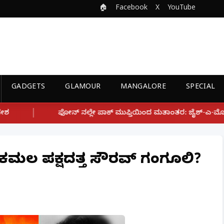
🏠
Facebook
X
YouTube
GADGETS
GLAMOUR
MANGALORE
SPECIAL
ಲೇ ಪಾಕ್ ಮುಫ್ತಿಯಿಂದ ಮತಾಂತರ: ಜೈಶ್-ಎ-ಮೊಹಮ್ಮದ್ ಉಗ್ರ ಸಂಘಟನೆ ಜೊತೆ 
 ಕಮಲ ಪಕ್ಷದತ್ತ ಸೌರವ್ ಗಂಗೂಲಿ?