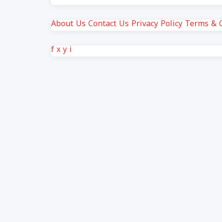
About Us
Contact Us
Privacy Policy
Terms & C
f
x
y
i