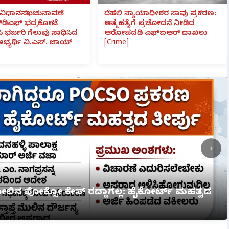
ವಿಧಾನಸಭಾ ಚುನಾವಣೆ
ದೆಹಲಿ ನ್ಯಾಯಾಧೀಶರ ಸಾವು ಪ್ರಕರಣ:
್‌ಡಿಎಫ್ ಭದ್ರಕೋಟೆ
ಆತ್ಮಹತ್ಯೆಗೆ ಪ್ರಚೋದನೆ ನೀಡಿದ
ಸಿ ಭರ್ಜರಿ ಗೆಲುವು ಸಾಧಿಸಿದ
ಆರೋಪದಡಿ ಎಫ್‌ಐಆರ್ ದಾಖಲು
 ಅಭ್ಯರ್ಥಿ ವಿ.ಎಸ್. ಜಾಯ್
[Crime]
›
ಮೇಲಿನ ಪೋಕ್ಸೋ ಕೇಸ್ ರದ್ದಾಗಲ್ಲ: ಹೈಕೋರ್ಟ್ ಮಹತ್ವದ