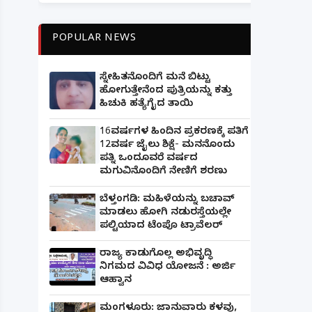
POPULAR NEWS
ಸ್ನೇಹಿತನೊಂದಿಗೆ ಮನೆ ಬಿಟ್ಟು
ಹೋಗುತ್ತೇನೆಂದ ಪುತ್ರಿಯನ್ನು ಕತ್ತು
ಹಿಚುಕಿ ಹತ್ಯೆಗೈದ ತಾಯಿ
16ವರ್ಷಗಳ ಹಿಂದಿನ ಪ್ರಕರಣಕ್ಕೆ ಪತಿಗೆ
12ವರ್ಷ ಜೈಲು ಶಿಕ್ಷೆ- ಮನನೊಂದು
ಪತ್ನಿ ಒಂದೂವರೆ ವರ್ಷದ
ಮಗುವಿನೊಂದಿಗೆ ನೇಣಿಗೆ ಶರಣು
ಬೆಳ್ತಂಗಡಿ: ಮಹಿಳೆಯನ್ನು ಬಚಾವ್
ಮಾಡಲು ಹೋಗಿ ನಡುರಸ್ತೆಯಲ್ಲೇ
ಪಲ್ಟಿಯಾದ ಟೆಂಪೊ ಟ್ರಾವೆಲರ್
ರಾಜ್ಯ ಕಾಡುಗೊಲ್ಲ ಅಭಿವೃದ್ಧಿ
ನಿಗಮದ ವಿವಿಧ ಯೋಜನೆ : ಅರ್ಜಿ
ಆಹ್ವಾನ
ಮಂಗಳೂರು: ಜಾನುವಾರು ಕಳವು,