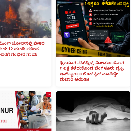
ಮಿಂಗ್ ಜೋನ್‌ನಲ್ಲಿ ಭೀಕರ
ವಘಡ: 12 ಮಂದಿ ಸಜೀವ
ವರಿಗೆ ಗಂಭೀರ ಗಾಯ
ಫ್ರೀಯಾಗಿ ನೆಟ್‌ಫ್ಲಿಕ್ಸ್ ನೋಡಲು ಹೋಗಿ
₹1 ಲಕ್ಷ ಕಳೆದುಕೊಂಡ ಬೆಂಗಳೂರು ವ್ಯಕ್ತಿ;
ಇನ್‌ಸ್ಟಾಗ್ರಾಂ ಲಿಂಕ್ ಕ್ಲಿಕ್ ಮಾಡಿದ್ದೇ
ದುಬಾರಿ ಆಯಿತು!