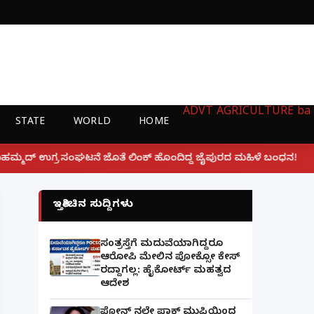
ADVT
AGRICULTURE
ba
STATE
WORLD
HOME
|
ಲಿಂಕ್ ಹೊಂದಿದ್ದ ಜೈಪುರದ ಮಹಿಳೆ ಬಂಧನ!
ಲಕ್ನೋ ಗೇಮಿಂಗ್
ಇತ್ತೀಚಿನ ಸುದ್ದಿಗಳು
ಸಂತ್ರಸ್ತೆಗೆ ಮದುವೆಯಾಗಿದ್ದರೂ
ಆರೋಪಿ ಮೇಲಿನ ಪೋಕ್ಸೋ ಕೇಸ್
ರದ್ದಾಗಲ್ಲ: ಹೈಕೋರ್ಟ್ ಮಹತ್ವದ
ಆದೇಶ
ಫೋನ್ ನಲ್ಲೇ ಪಾಕ್ ಮುಫ್ತಿಯಿಂದ