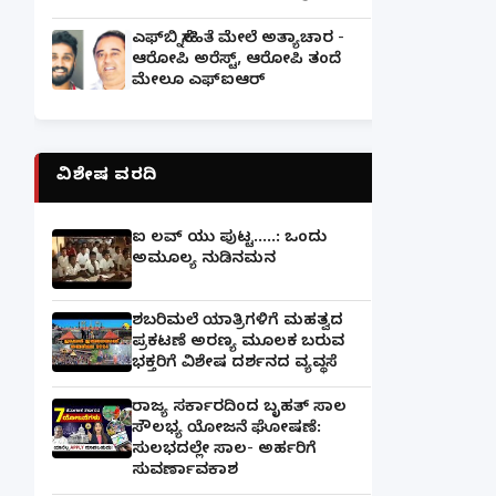
ಎಫ್‌ಬಿ ಸ್ನೇಹಿತೆ ಮೇಲೆ ಅತ್ಯಾಚಾರ -
ಆರೋಪಿ ಅರೆಸ್ಟ್, ಆರೋಪಿ ತಂದೆ
ಮೇಲೂ ಎಫ್ಐಆರ್
ವಿಶೇಷ ವರದಿ
ಐ ಲವ್ ಯು ಪುಟ್ಟ.....: ಒಂದು
ಅಮೂಲ್ಯ ನುಡಿನಮನ
ಶಬರಿಮಲೆ ಯಾತ್ರಿಗಳಿಗೆ ಮಹತ್ವದ
ಪ್ರಕಟಣೆ ಅರಣ್ಯ ಮೂಲಕ ಬರುವ
ಭಕ್ತರಿಗೆ ವಿಶೇಷ ದರ್ಶನದ ವ್ಯವಸ್ಥೆ
ರಾಜ್ಯ ಸರ್ಕಾರದಿಂದ ಬೃಹತ್ ಸಾಲ
ಸೌಲಭ್ಯ ಯೋಜನೆ ಘೋಷಣೆ:
ಸುಲಭದಲ್ಲೇ ಸಾಲ- ಅರ್ಹರಿಗೆ
ಸುವರ್ಣಾವಕಾಶ