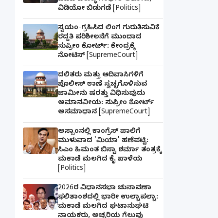
ವಿಡಿಯೋ ಬಿಡುಗಡೆ [Politics]
ಸ್ವಯಂ-ಗ್ರಹಿಸಿದ ಲಿಂಗ ಗುರುತಿಸುವಿಕೆ
ರದ್ದತಿ ಪರಿಶೀಲನೆಗೆ ಮುಂದಾದ
ಸುಪ್ರೀಂ ಕೋರ್ಟ್: ಕೇಂದ್ರಕ್ಕೆ
ನೋಟಿಸ್ [SupremeCourt]
ದಲಿತರು ಮತ್ತು ಆದಿವಾಸಿಗಳಿಗೆ
ಪೊಲೀಸ್ ಠಾಣೆ ಸ್ವಚ್ಛಗೊಳಿಸುವ
ಜಾಮೀನು ಷರತ್ತು ವಿಧಿಸುವುದು
ಅಮಾನವೀಯ: ಸುಪ್ರೀಂ ಕೋರ್ಟ್
ಅಸಮಾಧಾನ [SupremeCourt]
ಅಸ್ಸಾಂನಲ್ಲಿ ಕಾಂಗ್ರೆಸ್ ಪಾಲಿಗೆ
ಮುಳುವಾದ 'ಮಿಯಾ' ಹಣೆಪಟ್ಟಿ:
ಸಿಎಂ ಹಿಮಂತ ಬಿಸ್ವಾ ಶರ್ಮಾ ತಂತ್ರಕ್ಕೆ
ಮಕಾಡೆ ಮಲಗಿದ ಕೈ ಪಾಳೆಯ
[Politics]
2026ರ ವಿಧಾನಸಭಾ ಚುನಾವಣಾ
ಫಲಿತಾಂಶದಲ್ಲಿ ಭಾರೀ ಉಲ್ಟಾಪಲ್ಟಾ:
ಮಕಾಡೆ ಮಲಗಿದ ಘಟಾನುಘಟಿ
ನಾಯಕರು, ಅಚ್ಚರಿಯ ಗೆಲುವು