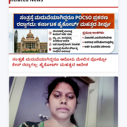
Related News
ಸಂತ್ರಸ್ತೆಗೆ ಮದುವೆಯಾಗಿದ್ದರೂ ಆರೋಪಿ ಮೇಲಿನ ಪೋಕ್ಸೋ
ಕೇಸ್ ರದ್ದಾಗಲ್ಲ: ಹೈಕೋರ್ಟ್ ಮಹತ್ವದ ಆದೇಶ