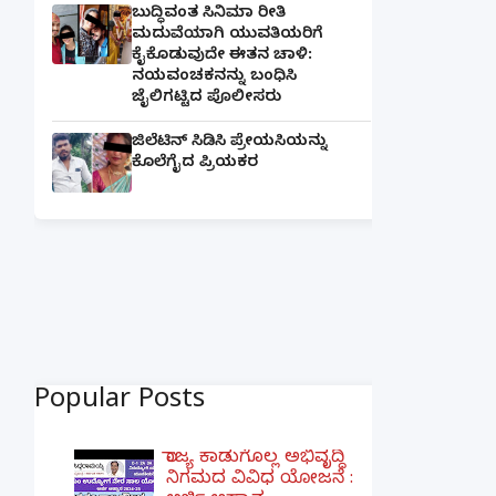
ಬುದ್ಧಿವಂತ ಸಿನಿಮಾ ರೀತಿ
ಮದುವೆಯಾಗಿ ಯುವತಿಯರಿಗೆ
ಕೈಕೊಡುವುದೇ ಈತನ ಚಾಳಿ:
ನಯವಂಚಕನನ್ನು ಬಂಧಿಸಿ
ಜೈಲಿಗಟ್ಟಿದ ಪೊಲೀಸರು
ಜಿಲೆಟಿನ್ ಸಿಡಿಸಿ ಪ್ರೇಯಸಿಯನ್ನು
ಕೊಲೆಗೈದ ಪ್ರಿಯಕರ
Popular Posts
ರಾಜ್ಯ ಕಾಡುಗೊಲ್ಲ ಅಭಿವೃದ್ಧಿ
ನಿಗಮದ ವಿವಿಧ ಯೋಜನೆ :