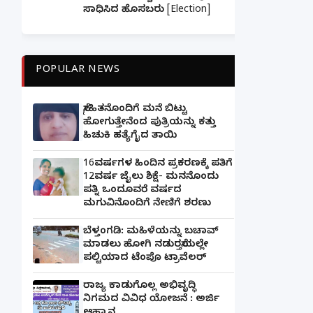
ಸಾಧಿಸಿದ ಹೊಸಬರು [Election]
POPULAR NEWS
ಸ್ನೇಹಿತನೊಂದಿಗೆ ಮನೆ ಬಿಟ್ಟು
ಹೋಗುತ್ತೇನೆಂದ ಪುತ್ರಿಯನ್ನು ಕತ್ತು
ಹಿಚುಕಿ ಹತ್ಯೆಗೈದ ತಾಯಿ
16ವರ್ಷಗಳ ಹಿಂದಿನ ಪ್ರಕರಣಕ್ಕೆ ಪತಿಗೆ
12ವರ್ಷ ಜೈಲು ಶಿಕ್ಷೆ- ಮನನೊಂದು
ಪತ್ನಿ ಒಂದೂವರೆ ವರ್ಷದ
ಮಗುವಿನೊಂದಿಗೆ ನೇಣಿಗೆ ಶರಣು
ಬೆಳ್ತಂಗಡಿ: ಮಹಿಳೆಯನ್ನು ಬಚಾವ್
ಮಾಡಲು ಹೋಗಿ ನಡುರಸ್ತೆಯಲ್ಲೇ
ಪಲ್ಟಿಯಾದ ಟೆಂಪೊ ಟ್ರಾವೆಲರ್
ರಾಜ್ಯ ಕಾಡುಗೊಲ್ಲ ಅಭಿವೃದ್ಧಿ
ನಿಗಮದ ವಿವಿಧ ಯೋಜನೆ : ಅರ್ಜಿ