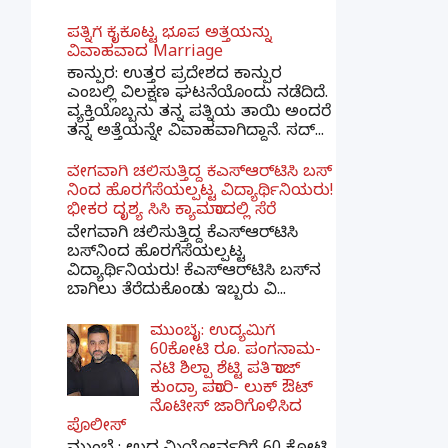
ಪತ್ನಿಗೆ ಕೈಕೊಟ್ಟ ಭೂಪ ಅತ್ತೆಯನ್ನು
ವಿವಾಹವಾದ Marriage
ಕಾನ್ಪುರ: ಉತ್ತರ ಪ್ರದೇಶದ ಕಾನ್ಪುರ
ಎಂಬಲ್ಲಿ ವಿಲಕ್ಷಣ ಘಟನೆಯೊಂದು ನಡೆದಿದೆ.
ವ್ಯಕ್ತಿಯೊಬ್ಬನು ತನ್ನ ಪತ್ನಿಯ ತಾಯಿ ಅಂದರೆ
ತನ್ನ ಅತ್ತೆಯನ್ನೇ ವಿವಾಹವಾಗಿದ್ದಾನೆ. ಸದ್...
ವೇಗವಾಗಿ ಚಲಿಸುತ್ತಿದ್ದ ಕೆಎಸ್​ಆರ್​ಟಿಸಿ ಬಸ್​
ನಿಂದ ಹೊರಗೆಸೆಯಲ್ಪಟ್ಟ ವಿದ್ಯಾರ್ಥಿನಿಯರು!
ಭೀಕರ ದೃಶ್ಯ ಸಿಸಿ ಕ್ಯಾಮರಾದಲ್ಲಿ ಸೆರೆ
ವೇಗವಾಗಿ ಚಲಿಸುತ್ತಿದ್ದ ಕೆಎಸ್‌ಆರ್‌ಟಿಸಿ
ಬಸ್‌ನಿಂದ ಹೊರಗೆಸೆಯಲ್ಪಟ್ಟ
ವಿದ್ಯಾರ್ಥಿನಿಯರು! ಕೆಎಸ್‌ಆರ್‌ಟಿಸಿ ಬಸ್‌ನ
ಬಾಗಿಲು ತೆರೆದುಕೊಂಡು ಇಬ್ಬರು ವಿ...
ಮುಂಬೈ: ಉದ್ಯಮಿಗೆ
60ಕೋಟಿ ರೂ. ಪಂಗನಾಮ-
ನಟಿ ಶಿಲ್ಪಾ ಶೆಟ್ಟಿ ಪತಿ ರಾಜ್
ಕುಂದ್ರಾ ಪರಾರಿ- ಲುಕ್ ಔಟ್
ನೊಟೀಸ್ ಜಾರಿಗೊಳಿಸಿದ
ಪೊಲೀಸ್