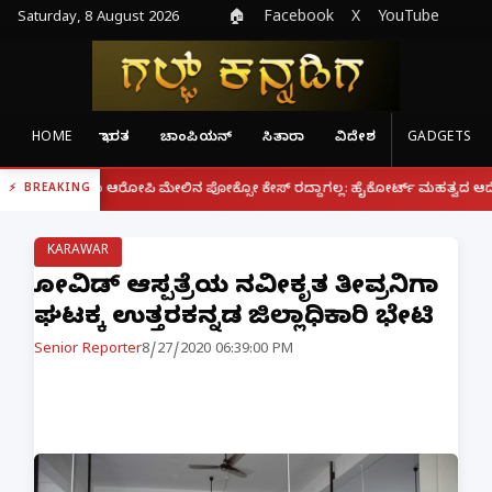
Saturday, 8 August 2026
🏠
Facebook
X
YouTube
HOME
ಭಾರತ
ಚಾಂಪಿಯನ್
ಸಿತಾರಾ
ವಿದೇಶ
GADGETS
|
ರೂ ಆರೋಪಿ ಮೇಲಿನ ಪೋಕ್ಸೋ ಕೇಸ್ ರದ್ದಾಗಲ್ಲ: ಹೈಕೋರ್ಟ್ ಮಹತ್ವದ ಆದೇಶ
ಫೋನ್ 
BREAKING
KARAWAR
ಕೋವಿಡ್ ಆಸ್ಪತ್ರೆಯ ನವೀಕೃತ ತೀವ್ರನಿಗಾ
ಘಟಕಕ್ಕೆ ಉತ್ತರಕನ್ನಡ ಜಿಲ್ಲಾಧಿಕಾರಿ ಭೇಟಿ
Senior Reporter
8/27/2020 06:39:00 PM