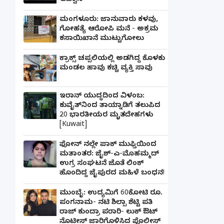
ಆಹ್ವಾನ
ಮಂಗಳೂರು: ಜಾನುವಾರು ಕಳವು,
ಗೋಹತ್ಯೆ ಆರೋಪಿ ಮನೆ - ಅಕ್ರಮ
ಕಸಾಯಿಖಾನೆ ಮುಟ್ಟುಗೋಲು
ಕ್ರಾಕ್ಸ್ ಚಪ್ಪಲಿಯಲ್ಲಿ ಅಡಗಿದ್ದ ಕೊಳಕು
ಮಂಡಲ ಹಾವು ಕಚ್ಚಿ ವ್ಯಕ್ತಿ ಸಾವು
ಇರಾನ್ ಯುದ್ಧದಿಂದ ವಿಳಂಬ:
ಕುವೈತ್‌ನಿಂದ ತಾಯ್ನಾಡಿಗೆ ತಲುಪಿದ
20 ಭಾರತೀಯರ ಮೃತದೇಹಗಳು
[Kuwait]
ಫೋನ್ ನಲ್ಲೇ ಪಾಕ್ ಮುಫ್ತಿಯಿಂದ
ಮತಾಂತರ: ಜೈಶ್-ಎ-ಮೊಹಮ್ಮದ್
ಉಗ್ರ ಸಂಘಟನೆ ಜೊತೆ ಲಿಂಕ್
ಹೊಂದಿದ್ದ ಜೈಪುರದ ಮಹಿಳೆ ಬಂಧನ!
ಮುಂಬೈ: ಉದ್ಯಮಿಗೆ 60ಕೋಟಿ ರೂ.
ಪಂಗನಾಮ- ನಟಿ ಶಿಲ್ಪಾ ಶೆಟ್ಟಿ ಪತಿ
ರಾಜ್ ಕುಂದ್ರಾ ಪರಾರಿ- ಲುಕ್ ಔಟ್
ನೊಟೀಸ್ ಜಾರಿಗೊಳಿಸಿದ ಪೊಲೀಸ್