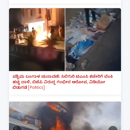
ಪಶ್ಚಿಮ ಬಂಗಾಳ ಚುನಾವಣೆ: ಸಿಲಿಗುರಿ ಟಿಎಂಸಿ ಕಚೇರಿಗೆ ಬೆಂಕಿ
ಹಚ್ಚಿ ದಾಳಿ, ಬಿಜೆಪಿ ವಿರುದ್ಧ ಗಂಭೀರ ಆರೋಪ, ವಿಡಿಯೋ
ಬಿಡುಗಡೆ [Politics]