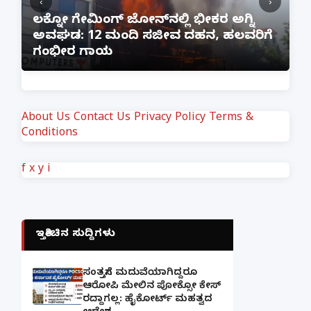
‹
›
:
ಲಕ್ನೋ ಗೇಮಿಂಗ್ ಜೋನ್‌ನಲ್ಲಿ ಭೀಕರ ಅಗ್ನಿ
ಅವಘಡ: 12 ಮಂದಿ ಸಜೀವ ದಹನ, ಹಲವರಿಗೆ
ಪ
ಗಂಭೀರ ಗಾಯ
M
About Us
Contact Us
Privacy Policy
Terms &
Conditions
f
x
y
i
ಇತ್ತೀಚಿನ ಸುದ್ದಿಗಳು
ಸಂತ್ರಸ್ತೆಗೆ ಮದುವೆಯಾಗಿದ್ದರೂ
ಆರೋಪಿ ಮೇಲಿನ ಪೋಕ್ಸೋ ಕೇಸ್
ರದ್ದಾಗಲ್ಲ: ಹೈಕೋರ್ಟ್ ಮಹತ್ವದ