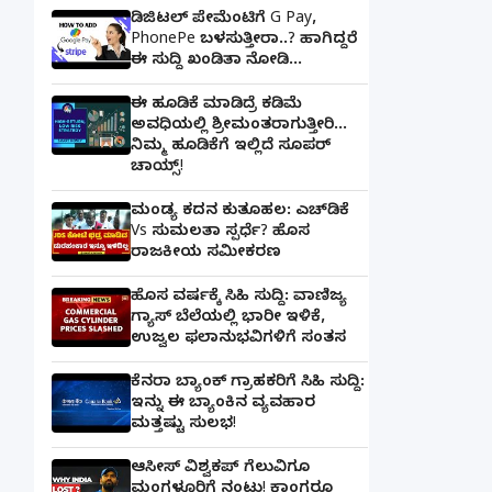
ಡಿಜಿಟಲ್ ಪೇಮೆಂಟಿಗೆ G Pay,
PhonePe ಬಳಸುತ್ತೀರಾ..? ಹಾಗಿದ್ದರೆ
ಈ ಸುದ್ದಿ ಖಂಡಿತಾ ನೋಡಿ...
ಈ ಹೂಡಿಕೆ ಮಾಡಿದ್ರೆ ಕಡಿಮೆ
ಅವಧಿಯಲ್ಲಿ ಶ್ರೀಮಂತರಾಗುತ್ತೀರಿ...
ನಿಮ್ಮ ಹೂಡಿಕೆಗೆ ಇಲ್ಲಿದೆ ಸೂಪರ್
ಚಾಯ್ಸ್‌!
ಮಂಡ್ಯ ಕದನ ಕುತೂಹಲ: ಎಚ್‌ಡಿಕೆ
Vs ಸುಮಲತಾ ಸ್ಪರ್ಧೆ? ಹೊಸ
ರಾಜಕೀಯ ಸಮೀಕರಣ
ಹೊಸ ವರ್ಷಕ್ಕೆ ಸಿಹಿ ಸುದ್ದಿ: ವಾಣಿಜ್ಯ
ಗ್ಯಾಸ್‌ ಬೆಲೆಯಲ್ಲಿ ಭಾರೀ ಇಳಿಕೆ,
ಉಜ್ವಲ ಫಲಾನುಭವಿಗಳಿಗೆ ಸಂತಸ
ಕೆನರಾ ಬ್ಯಾಂಕ್‌ ಗ್ರಾಹಕರಿಗೆ ಸಿಹಿ ಸುದ್ದಿ:
ಇನ್ನು ಈ ಬ್ಯಾಂಕಿನ ವ್ಯವಹಾರ
ಮತ್ತಷ್ಟು ಸುಲಭ!
ಆಸೀಸ್ ವಿಶ್ವಕಪ್ ಗೆಲುವಿಗೂ
ಮಂಗಳೂರಿಗೆ ನಂಟು! ಕಾಂಗರೂ