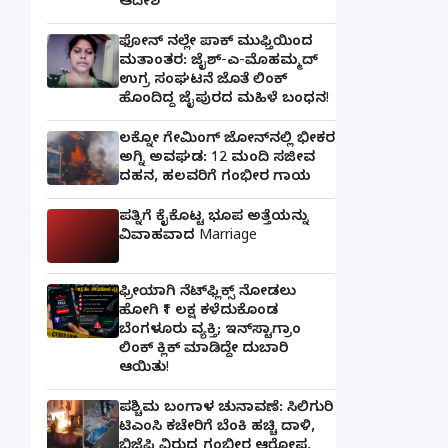
ಆದೇಶ
ಫೋನ್ ನಲ್ಲೇ ಪಾಕ್ ಮುಫ್ತಿಯಿಂದ
ಮತಾಂತರ: ಜೈಶ್-ಎ-ಮೊಹಮ್ಮದ್
ಉಗ್ರ ಸಂಘಟನೆ ಜೊತೆ ಲಿಂಕ್
ಹೊಂದಿದ್ದ ಜೈಪುರದ ಮಹಿಳೆ ಬಂಧನ!
ಲಕ್ನೋ ಗೇಮಿಂಗ್ ಜೋನ್‌ನಲ್ಲಿ ಭೀಕರ
ಅಗ್ನಿ ಅವಘಡ: 12 ಮಂದಿ ಸಜೀವ
ದಹನ, ಹಲವರಿಗೆ ಗಂಭೀರ ಗಾಯ
ಪತ್ನಿಗೆ ಕೈಕೊಟ್ಟ ಭೂಪ ಅತ್ತೆಯನ್ನು
ವಿವಾಹವಾದ Marriage
ಫ್ರೀಯಾಗಿ ನೆಟ್‌ಫ್ಲಿಕ್ಸ್ ನೋಡಲು
ಹೋಗಿ ₹1 ಲಕ್ಷ ಕಳೆದುಕೊಂಡ
ಬೆಂಗಳೂರು ವ್ಯಕ್ತಿ; ಇನ್‌ಸ್ಟಾಗ್ರಾಂ
ಲಿಂಕ್ ಕ್ಲಿಕ್ ಮಾಡಿದ್ದೇ ದುಬಾರಿ
ಆಯಿತು!
ಪಶ್ಚಿಮ ಬಂಗಾಳ ಚುನಾವಣೆ: ಸಿಲಿಗುರಿ
ಟಿಎಂಸಿ ಕಚೇರಿಗೆ ಬೆಂಕಿ ಹಚ್ಚಿ ದಾಳಿ,
ಬಿಜೆಪಿ ವಿರುದ್ಧ ಗಂಭೀರ ಆರೋಪ,