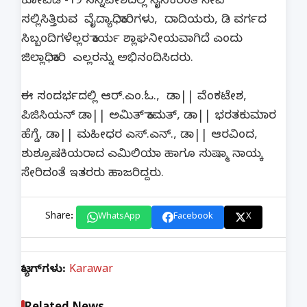
ಕೋವಿಡ್-19 ಸನ್ನಿವೇಶದಲ್ಲಿ ಸೈನಿಕರಂತೆ ಸೇವೆ
ಸಲ್ಲಿಸಿತ್ತಿರುವ ವೈದ್ಯಾಧಿಕಾರಿಗಳು, ದಾದಿಯರು, ಡಿ ವರ್ಗದ
ಸಿಬ್ಬಂದಿಗಳೆಲ್ಲರ ಕಾರ್ಯ ಶ್ಲಾಘನೀಯವಾಗಿದೆ ಎಂದು
ಜಿಲ್ಲಾಧಿಕಾರಿ ಎಲ್ಲರನ್ನು ಅಭಿನಂದಿಸಿದರು.
ಈ ಸಂದರ್ಭದಲ್ಲಿ ಆರ್.ಎಂ.ಓ., ಡಾ|| ವೆಂಕಟೇಶ,
ಪಿಜಿಸಿಯನ್ ಡಾ|| ಅಮಿತ್ ಕಾಮತ್, ಡಾ|| ಭರತಕುಮಾರ
ಹೆಗ್ಡೆ, ಡಾ|| ಮಹೀಧರ ಎಸ್.ಎನ್., ಡಾ|| ಆರವಿಂದ,
ಶುಶ್ರೂಷಕಿಯರಾದ ಎಮಿಲಿಯಾ ಹಾಗೂ ಸುಷ್ಮಾ ನಾಯ್ಕ
ಸೇರಿದಂತೆ ಇತರರು ಹಾಜರಿದ್ದರು.
Share:
WhatsApp
Facebook
X
ಟ್ಯಾಗ್‌ಗಳು:
Karawar