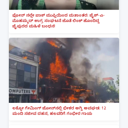
ಫೋನ್ ನಲ್ಲೇ ಪಾಕ್ ಮುಫ್ತಿಯಿಂದ ಮತಾಂತರ: ಜೈಶ್-ಎ-
ಮೊಹಮ್ಮದ್ ಉಗ್ರ ಸಂಘಟನೆ ಜೊತೆ ಲಿಂಕ್ ಹೊಂದಿದ್ದ
ಜೈಪುರದ ಮಹಿಳೆ ಬಂಧನ!
ಲಕ್ನೋ ಗೇಮಿಂಗ್ ಜೋನ್‌ನಲ್ಲಿ ಭೀಕರ ಅಗ್ನಿ ಅವಘಡ: 12
ಮಂದಿ ಸಜೀವ ದಹನ, ಹಲವರಿಗೆ ಗಂಭೀರ ಗಾಯ