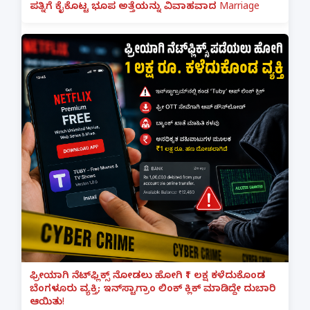
ಪತ್ನಿಗೆ ಕೈಕೊಟ್ಟ ಭೂಪ ಅತ್ತೆಯನ್ನು ವಿವಾಹವಾದ Marriage
ಫ್ರೀಯಾಗಿ ನೆಟ್‌ಫ್ಲಿಕ್ಸ್ ನೋಡಲು ಹೋಗಿ ₹1 ಲಕ್ಷ ಕಳೆದುಕೊಂಡ
ಬೆಂಗಳೂರು ವ್ಯಕ್ತಿ; ಇನ್‌ಸ್ಟಾಗ್ರಾಂ ಲಿಂಕ್ ಕ್ಲಿಕ್ ಮಾಡಿದ್ದೇ ದುಬಾರಿ
ಆಯಿತು!