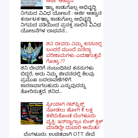
ಅರ್ಜಿ ಆಹ್ವಾನ
ರಾಜ್ಯ ಕಾಡುಗೊಲ್ಲ ಅಭಿವೃದ್ಧಿ
ನಿಗಮದ ವಿವಿಧ ಯೋಜನೆ : ಅರ್ಜಿ ಆಹ್ವಾನ
ಕರ್ನಾಟಕ ರಾಜ್ಯ ಕಾಡುಗೊಲ್ಲ ಅಭಿವೃದ್ಧಿ
ನಿಗಮದ ವತಿಯಿಂದ ಪ್ರಸಕ್ತ ಸಾಲಿನ ವಿವಿಧ
ಯೋಜನೆಗಳ ಲಾಭವನ...
ಶನಿ ದೇವರು ನಿಮ್ಮ ಕನಸಿನಲ್ಲಿ
ಬಂದರೆ ಮುಂದೆ ಏನೆಲ್ಲಾ
ಪರಿಣಾಮಗಳು ಎದುರಾಗುತ್ತವೆ
ಗೊತ್ತಾ..??
ಶನಿ ದೇವರಿಗೆ ಸಂಬಂಧಿಸಿದ ಕನಸುಗಳು
ಬಿದ್ದರೆ, ಅದು ನಿಮ್ಮ ಜೀವನದಲ್ಲಿ ಕೆಲವು
ಪ್ರಮುಖ ಬದಲಾವಣೆಗಳಿಗೆ
ಕಾರಣವಾಗಬಹುದು ಎನ್ನುವುದನ್ನು
ತೋರಿಸುತ್ತದೆ. ಶನಿದ...
ಫ್ರೀಯಾಗಿ ನೆಟ್‌ಫ್ಲಿಕ್ಸ್
ನೋಡಲು ಹೋಗಿ ₹1 ಲಕ್ಷ
ಕಳೆದುಕೊಂಡ ಬೆಂಗಳೂರು
ವ್ಯಕ್ತಿ; ಇನ್‌ಸ್ಟಾಗ್ರಾಂ ಲಿಂಕ್ ಕ್ಲಿಕ್
ಮಾಡಿದ್ದೇ ದುಬಾರಿ ಆಯಿತು!
ಬೆಂಗಳೂರು: ಉಚಿತವಾಗಿ OTT ಸೇವೆ