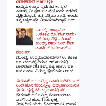
ವಿವಾಹವಾದ Marriage
ಕಾನ್ಪುರ: ಉತ್ತರ ಪ್ರದೇಶದ ಕಾನ್ಪುರ
ಎಂಬಲ್ಲಿ ವಿಲಕ್ಷಣ ಘಟನೆಯೊಂದು ನಡೆದಿದೆ.
ವ್ಯಕ್ತಿಯೊಬ್ಬನು ತನ್ನ ಪತ್ನಿಯ ತಾಯಿ ಅಂದರೆ
ತನ್ನ ಅತ್ತೆಯನ್ನೇ ವಿವಾಹವಾಗಿದ್ದಾನೆ. ಸದ್...
ಮುಂಬೈ: ಉದ್ಯಮಿಗೆ
60ಕೋಟಿ ರೂ. ಪಂಗನಾಮ-
ನಟಿ ಶಿಲ್ಪಾ ಶೆಟ್ಟಿ ಪತಿ ರಾಜ್
ಕುಂದ್ರಾ ಪರಾರಿ- ಲುಕ್ ಔಟ್
ನೊಟೀಸ್ ಜಾರಿಗೊಳಿಸಿದ
ಪೊಲೀಸ್
ಮುಂಬೈ: ಉದ್ಯಮಿಯೋರ್ವರಿಗೆ 60 ಕೋಟಿ
ರೂ. ವಂಚನೆಗೈದಿರುವ ಆರೋಪದಲ್ಲಿ
ಬಾಲಿವುಡ್ ನಟಿ ಶಿಲ್ಪಾ ಶೆಟ್ಟಿ ಹಾಗೂ ಪತಿ
ರಾಜ್ ಕುಂದ್ರಾ ವಿರುದ್ಧ ಪೊಲೀಸರು ಲುಕ್ ...
ವೇಗವಾಗಿ ಚಲಿಸುತ್ತಿದ್ದ ಕೆಎಸ್​ಆರ್​ಟಿಸಿ ಬಸ್​
ನಿಂದ ಹೊರಗೆಸೆಯಲ್ಪಟ್ಟ ವಿದ್ಯಾರ್ಥಿನಿಯರು!
ಭೀಕರ ದೃಶ್ಯ ಸಿಸಿ ಕ್ಯಾಮರಾದಲ್ಲಿ ಸೆರೆ
ವೇಗವಾಗಿ ಚಲಿಸುತ್ತಿದ್ದ ಕೆಎಸ್‌ಆರ್‌ಟಿಸಿ
ಬಸ್‌ನಿಂದ ಹೊರಗೆಸೆಯಲ್ಪಟ್ಟ
ವಿದ್ಯಾರ್ಥಿನಿಯರು! ಕೆಎಸ್‌ಆರ್‌ಟಿಸಿ ಬಸ್‌ನ