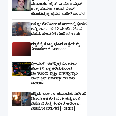
ಮತಾಂತರ: ಜೈಶ್-ಎ-ಮೊಹಮ್ಮದ್
ಉಗ್ರ ಸಂಘಟನೆ ಜೊತೆ ಲಿಂಕ್
ಹೊಂದಿದ್ದ ಜೈಪುರದ ಮಹಿಳೆ ಬಂಧನ!
ಲಕ್ನೋ ಗೇಮಿಂಗ್ ಜೋನ್‌ನಲ್ಲಿ ಭೀಕರ
ಅಗ್ನಿ ಅವಘಡ: 12 ಮಂದಿ ಸಜೀವ
ದಹನ, ಹಲವರಿಗೆ ಗಂಭೀರ ಗಾಯ
ಪತ್ನಿಗೆ ಕೈಕೊಟ್ಟ ಭೂಪ ಅತ್ತೆಯನ್ನು
ವಿವಾಹವಾದ Marriage
ಫ್ರೀಯಾಗಿ ನೆಟ್‌ಫ್ಲಿಕ್ಸ್ ನೋಡಲು
ಹೋಗಿ ₹1 ಲಕ್ಷ ಕಳೆದುಕೊಂಡ
ಬೆಂಗಳೂರು ವ್ಯಕ್ತಿ; ಇನ್‌ಸ್ಟಾಗ್ರಾಂ
ಲಿಂಕ್ ಕ್ಲಿಕ್ ಮಾಡಿದ್ದೇ ದುಬಾರಿ
ಆಯಿತು!
ಪಶ್ಚಿಮ ಬಂಗಾಳ ಚುನಾವಣೆ: ಸಿಲಿಗುರಿ
ಟಿಎಂಸಿ ಕಚೇರಿಗೆ ಬೆಂಕಿ ಹಚ್ಚಿ ದಾಳಿ,
ಬಿಜೆಪಿ ವಿರುದ್ಧ ಗಂಭೀರ ಆರೋಪ,
ವಿಡಿಯೋ ಬಿಡುಗಡೆ [Politics]