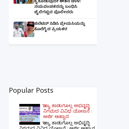
ಕೈಕೊಡುವುದೇ ಈತನ ಚಾಳಿ:
ನಯವಂಚಕನನ್ನು ಬಂಧಿಸಿ
ಜೈಲಿಗಟ್ಟಿದ ಪೊಲೀಸರು
ಜಿಲೆಟಿನ್ ಸಿಡಿಸಿ ಪ್ರೇಯಸಿಯನ್ನು
ಕೊಲೆಗೈದ ಪ್ರಿಯಕರ
Popular Posts
ರಾಜ್ಯ ಕಾಡುಗೊಲ್ಲ ಅಭಿವೃದ್ಧಿ
ನಿಗಮದ ವಿವಿಧ ಯೋಜನೆ :
ಅರ್ಜಿ ಆಹ್ವಾನ
ರಾಜ್ಯ ಕಾಡುಗೊಲ್ಲ ಅಭಿವೃದ್ಧಿ