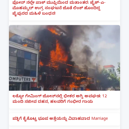
ಫೋನ್ ನಲ್ಲೇ ಪಾಕ್ ಮುಫ್ತಿಯಿಂದ ಮತಾಂತರ: ಜೈಶ್-ಎ-
ಮೊಹಮ್ಮದ್ ಉಗ್ರ ಸಂಘಟನೆ ಜೊತೆ ಲಿಂಕ್ ಹೊಂದಿದ್ದ
ಜೈಪುರದ ಮಹಿಳೆ ಬಂಧನ!
ಲಕ್ನೋ ಗೇಮಿಂಗ್ ಜೋನ್‌ನಲ್ಲಿ ಭೀಕರ ಅಗ್ನಿ ಅವಘಡ: 12
ಮಂದಿ ಸಜೀವ ದಹನ, ಹಲವರಿಗೆ ಗಂಭೀರ ಗಾಯ
ಪತ್ನಿಗೆ ಕೈಕೊಟ್ಟ ಭೂಪ ಅತ್ತೆಯನ್ನು ವಿವಾಹವಾದ Marriage