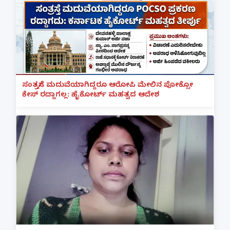
ಸಂತ್ರಸ್ತೆಗೆ ಮದುವೆಯಾಗಿದ್ದರೂ ಆರೋಪಿ ಮೇಲಿನ ಪೋಕ್ಸೋ
ಕೇಸ್ ರದ್ದಾಗಲ್ಲ: ಹೈಕೋರ್ಟ್ ಮಹತ್ವದ ಆದೇಶ