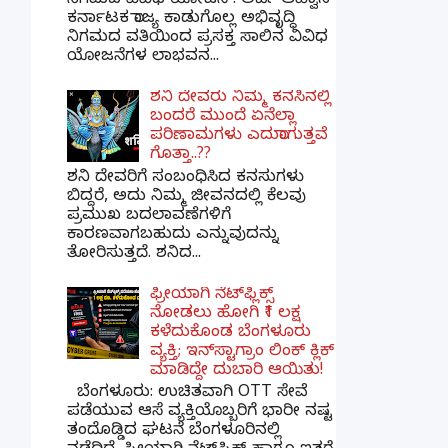
ನಿಗಮದ ವಿವಿಧ ಯೋಜನೆ : ಅರ್ಜಿ ಆಹ್ವಾನ
ಕರ್ನಾಟಕ ರಾಜ್ಯ ಕಾಡುಗೊಲ್ಲ ಅಭಿವೃದ್ಧಿ
ನಿಗಮದ ವತಿಯಿಂದ ಪ್ರಸಕ್ತ ಸಾಲಿನ ವಿವಿಧ
ಯೋಜನೆಗಳ ಲಾಭವನ...
ಶನಿ ದೇವರು ನಿಮ್ಮ ಕನಸಿನಲ್ಲಿ
ಬಂದರೆ ಮುಂದೆ ಏನೆಲ್ಲಾ
ಪರಿಣಾಮಗಳು ಎದುರಾಗುತ್ತವೆ
ಗೊತ್ತಾ..??
ಶನಿ ದೇವರಿಗೆ ಸಂಬಂಧಿಸಿದ ಕನಸುಗಳು
ಬಿದ್ದರೆ, ಅದು ನಿಮ್ಮ ಜೀವನದಲ್ಲಿ ಕೆಲವು
ಪ್ರಮುಖ ಬದಲಾವಣೆಗಳಿಗೆ
ಕಾರಣವಾಗಬಹುದು ಎನ್ನುವುದನ್ನು
ತೋರಿಸುತ್ತದೆ. ಶನಿದ...
ಫ್ರೀಯಾಗಿ ನೆಟ್‌ಫ್ಲಿಕ್ಸ್
ನೋಡಲು ಹೋಗಿ ₹1 ಲಕ್ಷ
ಕಳೆದುಕೊಂಡ ಬೆಂಗಳೂರು
ವ್ಯಕ್ತಿ; ಇನ್‌ಸ್ಟಾಗ್ರಾಂ ಲಿಂಕ್ ಕ್ಲಿಕ್
ಮಾಡಿದ್ದೇ ದುಬಾರಿ ಆಯಿತು!
ಬೆಂಗಳೂರು: ಉಚಿತವಾಗಿ OTT ಸೇವೆ
ಪಡೆಯುವ ಆಸೆ ವ್ಯಕ್ತಿಯೊಬ್ಬರಿಗೆ ಭಾರೀ ನಷ್ಟ
ತಂದೊಡ್ಡಿದ ಘಟನೆ ಬೆಂಗಳೂರಿನಲ್ಲಿ