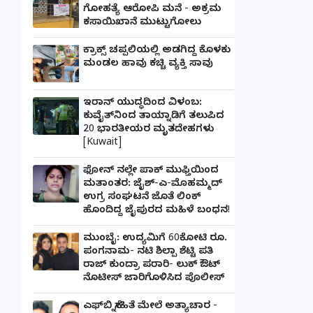
ಗೋಹತ್ಯೆ ಆರೋಪಿ ಮನೆ - ಅಕ್ರಮ
ಕಸಾಯಿಖಾನೆ ಮುಟ್ಟುಗೋಲು
ಕ್ರಾಕ್ಸ್ ಚಪ್ಪಲಿಯಲ್ಲಿ ಅಡಗಿದ್ದ ಕೊಳಕು
ಮಂಡಲ ಹಾವು ಕಚ್ಚಿ ವ್ಯಕ್ತಿ ಸಾವು
ಇರಾನ್ ಯುದ್ಧದಿಂದ ವಿಳಂಬ:
ಕುವೈತ್‌ನಿಂದ ತಾಯ್ನಾಡಿಗೆ ತಲುಪಿದ
20 ಭಾರತೀಯರ ಮೃತದೇಹಗಳು
[Kuwait]
ಫೋನ್ ನಲ್ಲೇ ಪಾಕ್ ಮುಫ್ತಿಯಿಂದ
ಮತಾಂತರ: ಜೈಶ್-ಎ-ಮೊಹಮ್ಮದ್
ಉಗ್ರ ಸಂಘಟನೆ ಜೊತೆ ಲಿಂಕ್
ಹೊಂದಿದ್ದ ಜೈಪುರದ ಮಹಿಳೆ ಬಂಧನ!
ಮುಂಬೈ: ಉದ್ಯಮಿಗೆ 60ಕೋಟಿ ರೂ.
ಪಂಗನಾಮ- ನಟಿ ಶಿಲ್ಪಾ ಶೆಟ್ಟಿ ಪತಿ
ರಾಜ್ ಕುಂದ್ರಾ ಪರಾರಿ- ಲುಕ್ ಔಟ್
ನೊಟೀಸ್ ಜಾರಿಗೊಳಿಸಿದ ಪೊಲೀಸ್
ಎಫ್‌ಬಿ ಸ್ನೇಹಿತೆ ಮೇಲೆ ಅತ್ಯಾಚಾರ -