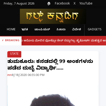
Friday, 7 August 2026
🏠
Facebook
X
YouTube
HOME
ಭಾರತ
ಚಾಂಪಿಯನ್
ಸಿತಾರಾ
ವಿದೇಶ
GADGETS
|
ದರೂ ಆರೋಪಿ ಮೇಲಿನ ಪೋಕ್ಸೋ ಕೇಸ್ ರದ್ದಾಗಲ್ಲ: ಹೈಕೋರ್ಟ್ ಮಹತ್ವದ ಆದೇಶ
ಫೋನ್ 
BREAKING
STATE
ತುಮಕೂರು: ಕನ್ನಡದಲ್ಲಿ 99 ಅಂಕಗಳನ್ನು
ಪಡೆದ ದುಬೈ ವಿದ್ಯಾರ್ಥಿ.....
mn
8/18/2020 06:55:00 PM