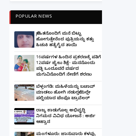
POPULAR NEWS
ಸ್ನೇಹಿತನೊಂದಿಗೆ ಮನೆ ಬಿಟ್ಟು
ಹೋಗುತ್ತೇನೆಂದ ಪುತ್ರಿಯನ್ನು ಕತ್ತು
ಹಿಚುಕಿ ಹತ್ಯೆಗೈದ ತಾಯಿ
16ವರ್ಷಗಳ ಹಿಂದಿನ ಪ್ರಕರಣಕ್ಕೆ ಪತಿಗೆ
12ವರ್ಷ ಜೈಲು ಶಿಕ್ಷೆ- ಮನನೊಂದು
ಪತ್ನಿ ಒಂದೂವರೆ ವರ್ಷದ
ಮಗುವಿನೊಂದಿಗೆ ನೇಣಿಗೆ ಶರಣು
ಬೆಳ್ತಂಗಡಿ: ಮಹಿಳೆಯನ್ನು ಬಚಾವ್
ಮಾಡಲು ಹೋಗಿ ನಡುರಸ್ತೆಯಲ್ಲೇ
ಪಲ್ಟಿಯಾದ ಟೆಂಪೊ ಟ್ರಾವೆಲರ್
ರಾಜ್ಯ ಕಾಡುಗೊಲ್ಲ ಅಭಿವೃದ್ಧಿ
ನಿಗಮದ ವಿವಿಧ ಯೋಜನೆ : ಅರ್ಜಿ
ಆಹ್ವಾನ
ಮಂಗಳೂರು: ಜಾನುವಾರು ಕಳವು,