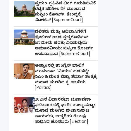
ಸ್ವಯಂ-ಗ್ರಹಿಸಿದ ಲಿಂಗ ಗುರುತಿಸುವಿಕೆ
ರದ್ದತಿ ಪರಿಶೀಲನೆಗೆ ಮುಂದಾದ
ಸುಪ್ರೀಂ ಕೋರ್ಟ್: ಕೇಂದ್ರಕ್ಕೆ
ನೋಟಿಸ್ [SupremeCourt]
ದಲಿತರು ಮತ್ತು ಆದಿವಾಸಿಗಳಿಗೆ
ಪೊಲೀಸ್ ಠಾಣೆ ಸ್ವಚ್ಛಗೊಳಿಸುವ
ಜಾಮೀನು ಷರತ್ತು ವಿಧಿಸುವುದು
ಅಮಾನವೀಯ: ಸುಪ್ರೀಂ ಕೋರ್ಟ್
ಅಸಮಾಧಾನ [SupremeCourt]
ಅಸ್ಸಾಂನಲ್ಲಿ ಕಾಂಗ್ರೆಸ್ ಪಾಲಿಗೆ
ಮುಳುವಾದ 'ಮಿಯಾ' ಹಣೆಪಟ್ಟಿ:
ಸಿಎಂ ಹಿಮಂತ ಬಿಸ್ವಾ ಶರ್ಮಾ ತಂತ್ರಕ್ಕೆ
ಮಕಾಡೆ ಮಲಗಿದ ಕೈ ಪಾಳೆಯ
[Politics]
2026ರ ವಿಧಾನಸಭಾ ಚುನಾವಣಾ
ಫಲಿತಾಂಶದಲ್ಲಿ ಭಾರೀ ಉಲ್ಟಾಪಲ್ಟಾ:
ಮಕಾಡೆ ಮಲಗಿದ ಘಟಾನುಘಟಿ
ನಾಯಕರು, ಅಚ್ಚರಿಯ ಗೆಲುವು
ಸಾಧಿಸಿದ ಹೊಸಬರು [Election]