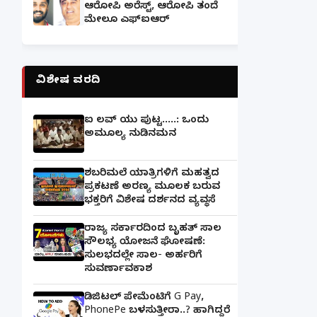
ಆರೋಪಿ ಅರೆಸ್ಟ್, ಆರೋಪಿ ತಂದೆ
ಮೇಲೂ ಎಫ್ಐಆರ್
ವಿಶೇಷ ವರದಿ
ಐ ಲವ್ ಯು ಪುಟ್ಟ.....: ಒಂದು
ಅಮೂಲ್ಯ ನುಡಿನಮನ
ಶಬರಿಮಲೆ ಯಾತ್ರಿಗಳಿಗೆ ಮಹತ್ವದ
ಪ್ರಕಟಣೆ ಅರಣ್ಯ ಮೂಲಕ ಬರುವ
ಭಕ್ತರಿಗೆ ವಿಶೇಷ ದರ್ಶನದ ವ್ಯವಸ್ಥೆ
ರಾಜ್ಯ ಸರ್ಕಾರದಿಂದ ಬೃಹತ್ ಸಾಲ
ಸೌಲಭ್ಯ ಯೋಜನೆ ಘೋಷಣೆ:
ಸುಲಭದಲ್ಲೇ ಸಾಲ- ಅರ್ಹರಿಗೆ
ಸುವರ್ಣಾವಕಾಶ
ಡಿಜಿಟಲ್ ಪೇಮೆಂಟಿಗೆ G Pay,
PhonePe ಬಳಸುತ್ತೀರಾ..? ಹಾಗಿದ್ದರೆ