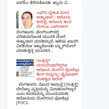
ಬಾಗಿಲು ತೆರೆದುಕೊಂಡು ಇಬ್ಬರು ವಿ...
ಎಫ್‌ಬಿ ಸ್ನೇಹಿತೆ ಮೇಲೆ
ಅತ್ಯಾಚಾರ - ಆರೋಪಿ
ಅರೆಸ್ಟ್, ಆರೋಪಿ ತಂದೆ
ಮೇಲೂ ಎಫ್ಐಆರ್
ಬೆಂಗಳೂರು: ಫೇಸ್‌ಬುಕ್‌ನಲ್ಲಿ
ಪರಿಚಯಗೊಂಡ ಯುವತಿ ಮೇಲೆ
ಅತ್ಯಾಚಾರ ಮಾಡಿದಲ್ಲದೆ, ಆಕೆಯ ಖಾಸಗಿ
ವೀಡಿಯೋ ಇಟ್ಟುಕೊಂಡು ಬ್ಲ್ಯಾಕ್‌ಮೇಲ್
ಮಾಡುತ್ತಿದ್ದ ಯುವಕನ...
ಸಂತ್ರಸ್ತೆಗೆ
ಮದುವೆಯಾಗಿದ್ದರೂ
ಆರೋಪಿ ಮೇಲಿನ ಪೋಕ್ಸೋ
ಕೇಸ್ ರದ್ದಾಗಲ್ಲ: ಹೈಕೋರ್ಟ್
ಮಹತ್ವದ ಆದೇಶ
ಬೆಂಗಳೂರು: ನೊಂದ ಅಪ್ರಾಪ್ತೆ (ಸಂತ್ರಸ್ತೆ)
ಬೇರೊಬ್ಬ ವ್ಯಕ್ತಿಯನ್ನು ವಿವಾಹವಾಗಿದ್ದಾರೆ
ಎಂಬ ಕಾರಣವನ್ನು ಮುಂದುಮಾಡಿ,
ಆರೋಪಿಯ ಮೇಲಿರುವ ಪೋಕ್ಸೋ
(POCS...