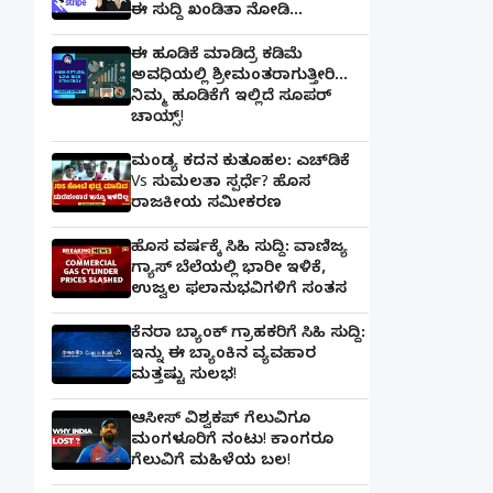
ಈ ಸುದ್ದಿ ಖಂಡಿತಾ ನೋಡಿ...
ಈ ಹೂಡಿಕೆ ಮಾಡಿದ್ರೆ ಕಡಿಮೆ
ಅವಧಿಯಲ್ಲಿ ಶ್ರೀಮಂತರಾಗುತ್ತೀರಿ...
ನಿಮ್ಮ ಹೂಡಿಕೆಗೆ ಇಲ್ಲಿದೆ ಸೂಪರ್
ಚಾಯ್ಸ್‌!
ಮಂಡ್ಯ ಕದನ ಕುತೂಹಲ: ಎಚ್‌ಡಿಕೆ
Vs ಸುಮಲತಾ ಸ್ಪರ್ಧೆ? ಹೊಸ
ರಾಜಕೀಯ ಸಮೀಕರಣ
ಹೊಸ ವರ್ಷಕ್ಕೆ ಸಿಹಿ ಸುದ್ದಿ: ವಾಣಿಜ್ಯ
ಗ್ಯಾಸ್‌ ಬೆಲೆಯಲ್ಲಿ ಭಾರೀ ಇಳಿಕೆ,
ಉಜ್ವಲ ಫಲಾನುಭವಿಗಳಿಗೆ ಸಂತಸ
ಕೆನರಾ ಬ್ಯಾಂಕ್‌ ಗ್ರಾಹಕರಿಗೆ ಸಿಹಿ ಸುದ್ದಿ:
ಇನ್ನು ಈ ಬ್ಯಾಂಕಿನ ವ್ಯವಹಾರ
ಮತ್ತಷ್ಟು ಸುಲಭ!
ಆಸೀಸ್ ವಿಶ್ವಕಪ್ ಗೆಲುವಿಗೂ
ಮಂಗಳೂರಿಗೆ ನಂಟು! ಕಾಂಗರೂ
ಗೆಲುವಿಗೆ ಮಹಿಳೆಯ ಬಲ!