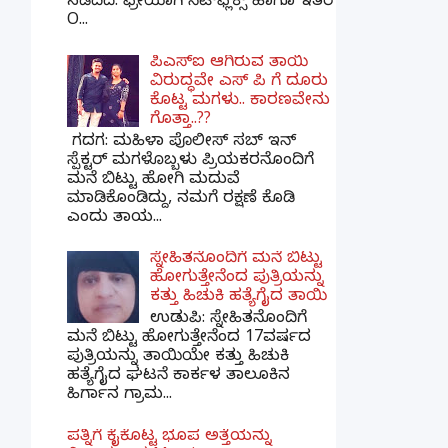
ನಡೆದಿದೆ. ಫ್ರೀಯಾಗಿ ನೆಟ್‌ಫ್ಲಿಕ್ಸ್ ಹಾಗೂ ಇತರೆ
O...
ಪಿಎಸ್​ಐ ಆಗಿರುವ ತಾಯಿ
ವಿರುದ್ಧವೇ ಎಸ್ ಪಿ ಗೆ ದೂರು
ಕೊಟ್ಟ ಮಗಳು.. ಕಾರಣವೇನು
ಗೊತ್ತಾ..??
ಗದಗ​: ಮಹಿಳಾ ಪೊಲೀಸ್​ ಸಬ್ ​ಇನ್​
ಸ್ಪೆಕ್ಟರ್​ ಮಗಳೊಬ್ಬಳು ಪ್ರಿಯಕರನೊಂದಿಗೆ
ಮನೆ ಬಿಟ್ಟು ಹೋಗಿ ಮದುವೆ
ಮಾಡಿಕೊಂಡಿದ್ದು, ನಮಗೆ ರಕ್ಷಣೆ ಕೊಡಿ
ಎಂದು ತಾಯ...
ಸ್ನೇಹಿತನೊಂದಿಗೆ ಮನೆ ಬಿಟ್ಟು
ಹೋಗುತ್ತೇನೆಂದ ಪುತ್ರಿಯನ್ನು
ಕತ್ತು ಹಿಚುಕಿ ಹತ್ಯೆಗೈದ ತಾಯಿ
ಉಡುಪಿ: ಸ್ನೇಹಿತನೊಂದಿಗೆ
ಮನೆ ಬಿಟ್ಟು ಹೋಗುತ್ತೇನೆಂದ 17ವರ್ಷದ
ಪುತ್ರಿಯನ್ನು ತಾಯಿಯೇ ಕತ್ತು ಹಿಚುಕಿ
ಹತ್ಯೆಗೈದ ಘಟನೆ ಕಾರ್ಕಳ ತಾಲೂಕಿನ
ಹಿರ್ಗಾನ ಗ್ರಾಮ...
ಪತ್ನಿಗೆ ಕೈಕೊಟ್ಟ ಭೂಪ ಅತ್ತೆಯನ್ನು