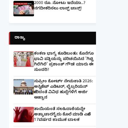
2000 ರೂ. ನೋಟು ಇದೆಯಾ..?
ನಗದೀಕರಿಸಲು ಲಾಸ್ಟ್‌ ಚಾನ್ಸ್‌!
ರಾಜ್ಯ
ಕಂಕಣ ಭಾಗ್ಯ ಕೂಡಿಬಂತು: ಕೊನೆಗೂ
ಭಾವಿ ಪತ್ನಿಯನ್ನು ಪರಿಚಯಿಸಿದ 'ಗಿಚ್ಚಿ
ಗಿಲಿಗಿಲಿ' ಪ್ರಶಾಂತ್ ಗೌಡ! ಯಾರು ಈ
ಸುಂದರಿ?
ಸುಪ್ರೀಂ ಕೋರ್ಟ್ ನೇಮಕಾತಿ 2026:
ಅಸಿಸ್ಟೆಂಟ್ ಎಡಿಟರ್, ಲೈಬ್ರರಿಯನ್
ಸೇರಿದಂತೆ ವಿವಿಧ ಹುದ್ದೆಗಳಿಗೆ ಅರ್ಜಿ
ಆಹ್ವಾನ
ತಾಯಿಯಂತೆ ಸಲಹಿದಾಕೆಯನ್ನೇ
ಅತ್ಯಾಚಾರಗೈದು ಕೊಲೆ ಮಾಡಿ ಎಸೆದ
17ವರ್ಷದ ಕಾಮುಕ ಬಾಲಕ