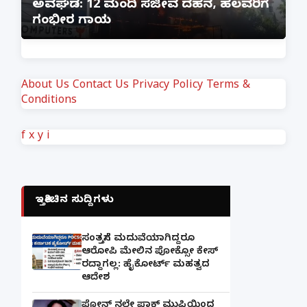
ಅವಘಡ: 12 ಮಂದಿ ಸಜೀವ ದಹನ, ಹಲವರಿಗೆ
ಪ
ಗಂಭೀರ ಗಾಯ
M
About Us
Contact Us
Privacy Policy
Terms &
Conditions
f
x
y
i
ಇತ್ತೀಚಿನ ಸುದ್ದಿಗಳು
ಸಂತ್ರಸ್ತೆಗೆ ಮದುವೆಯಾಗಿದ್ದರೂ
ಆರೋಪಿ ಮೇಲಿನ ಪೋಕ್ಸೋ ಕೇಸ್
ರದ್ದಾಗಲ್ಲ: ಹೈಕೋರ್ಟ್ ಮಹತ್ವದ
ಆದೇಶ
ಫೋನ್ ನಲ್ಲೇ ಪಾಕ್ ಮುಫ್ತಿಯಿಂದ