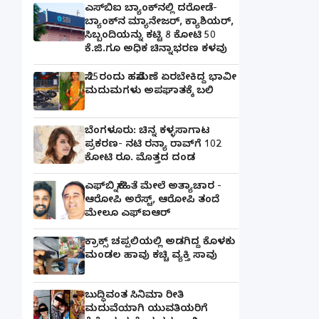
ಎಸ್‌ಬಿಐ ಬ್ಯಾಂಕ್‌ನಲ್ಲಿ‌ ದರೋಡೆ-
ಬ್ಯಾಂಕ್​ನ ಮ್ಯಾನೇಜರ್‌, ಕ್ಯಾಶಿಯರ್‌,
ಸಿಬ್ಬಂದಿಯನ್ನು ಕಟ್ಟಿ 8 ಕೋಟಿ 50
ಕೆ.ಜಿ.ಗೂ ಅಧಿಕ ಚಿನ್ನಾಭರಣ ಕಳವು
ಸೆ.25ರಂದು ಹಸೆಮಣೆ ಏರಬೇಕಿದ್ದ ಭಾವೀ
ಮದುಮಗಳು ಅಪಘಾತಕ್ಕೆ ಬಲಿ
ಬೆಂಗಳೂರು: ಚಿನ್ನ ಕಳ್ಳಸಾಗಾಟ
ಪ್ರಕರಣ- ನಟಿ ರನ್ಯಾ ರಾವ್‌ಗೆ 102
ಕೋಟಿ ರೂ. ಮೊತ್ತದ ದಂಡ
ಎಫ್‌ಬಿ ಸ್ನೇಹಿತೆ ಮೇಲೆ ಅತ್ಯಾಚಾರ -
ಆರೋಪಿ ಅರೆಸ್ಟ್, ಆರೋಪಿ ತಂದೆ
ಮೇಲೂ ಎಫ್ಐಆರ್
ಕ್ರಾಕ್ಸ್ ಚಪ್ಪಲಿಯಲ್ಲಿ ಅಡಗಿದ್ದ ಕೊಳಕು
ಮಂಡಲ ಹಾವು ಕಚ್ಚಿ ವ್ಯಕ್ತಿ ಸಾವು
ಬುದ್ಧಿವಂತ ಸಿನಿಮಾ ರೀತಿ
ಮದುವೆಯಾಗಿ ಯುವತಿಯರಿಗೆ