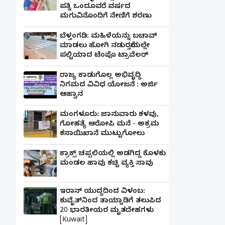
ಪತ್ನಿ ಒಂದೂವರೆ ವರ್ಷದ
ಮಗುವಿನೊಂದಿಗೆ ನೇಣಿಗೆ ಶರಣು
ಬೆಳ್ತಂಗಡಿ: ಮಹಿಳೆಯನ್ನು ಬಚಾವ್
ಮಾಡಲು ಹೋಗಿ ನಡುರಸ್ತೆಯಲ್ಲೇ
ಪಲ್ಟಿಯಾದ ಟೆಂಪೊ ಟ್ರಾವೆಲರ್
ರಾಜ್ಯ ಕಾಡುಗೊಲ್ಲ ಅಭಿವೃದ್ಧಿ
ನಿಗಮದ ವಿವಿಧ ಯೋಜನೆ : ಅರ್ಜಿ
ಆಹ್ವಾನ
ಮಂಗಳೂರು: ಜಾನುವಾರು ಕಳವು,
ಗೋಹತ್ಯೆ ಆರೋಪಿ ಮನೆ - ಅಕ್ರಮ
ಕಸಾಯಿಖಾನೆ ಮುಟ್ಟುಗೋಲು
ಕ್ರಾಕ್ಸ್ ಚಪ್ಪಲಿಯಲ್ಲಿ ಅಡಗಿದ್ದ ಕೊಳಕು
ಮಂಡಲ ಹಾವು ಕಚ್ಚಿ ವ್ಯಕ್ತಿ ಸಾವು
ಇರಾನ್ ಯುದ್ಧದಿಂದ ವಿಳಂಬ:
ಕುವೈತ್‌ನಿಂದ ತಾಯ್ನಾಡಿಗೆ ತಲುಪಿದ
20 ಭಾರತೀಯರ ಮೃತದೇಹಗಳು
[Kuwait]