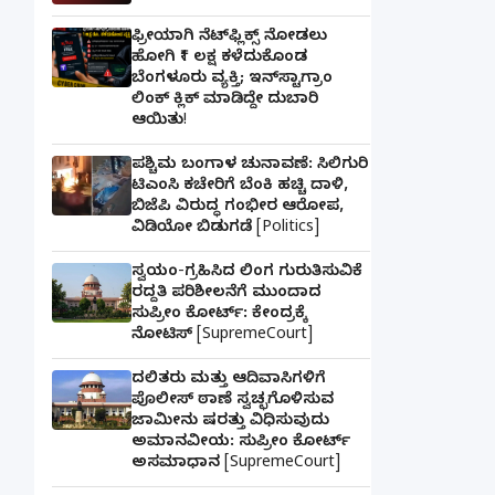
ಫ್ರೀಯಾಗಿ ನೆಟ್‌ಫ್ಲಿಕ್ಸ್ ನೋಡಲು
ಹೋಗಿ ₹1 ಲಕ್ಷ ಕಳೆದುಕೊಂಡ
ಬೆಂಗಳೂರು ವ್ಯಕ್ತಿ; ಇನ್‌ಸ್ಟಾಗ್ರಾಂ
ಲಿಂಕ್ ಕ್ಲಿಕ್ ಮಾಡಿದ್ದೇ ದುಬಾರಿ
ಆಯಿತು!
ಪಶ್ಚಿಮ ಬಂಗಾಳ ಚುನಾವಣೆ: ಸಿಲಿಗುರಿ
ಟಿಎಂಸಿ ಕಚೇರಿಗೆ ಬೆಂಕಿ ಹಚ್ಚಿ ದಾಳಿ,
ಬಿಜೆಪಿ ವಿರುದ್ಧ ಗಂಭೀರ ಆರೋಪ,
ವಿಡಿಯೋ ಬಿಡುಗಡೆ [Politics]
ಸ್ವಯಂ-ಗ್ರಹಿಸಿದ ಲಿಂಗ ಗುರುತಿಸುವಿಕೆ
ರದ್ದತಿ ಪರಿಶೀಲನೆಗೆ ಮುಂದಾದ
ಸುಪ್ರೀಂ ಕೋರ್ಟ್: ಕೇಂದ್ರಕ್ಕೆ
ನೋಟಿಸ್ [SupremeCourt]
ದಲಿತರು ಮತ್ತು ಆದಿವಾಸಿಗಳಿಗೆ
ಪೊಲೀಸ್ ಠಾಣೆ ಸ್ವಚ್ಛಗೊಳಿಸುವ
ಜಾಮೀನು ಷರತ್ತು ವಿಧಿಸುವುದು
ಅಮಾನವೀಯ: ಸುಪ್ರೀಂ ಕೋರ್ಟ್
ಅಸಮಾಧಾನ [SupremeCourt]