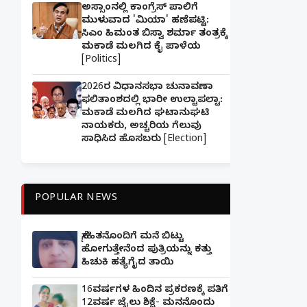
ಅಸ್ಸಾಂನಲ್ಲಿ ಕಾಂಗ್ರೆಸ್ ಪಾಲಿಗೆ
ಮುಳುವಾದ 'ಮಿಯಾ' ಹಣೆಪಟ್ಟಿ:
ಸಿಎಂ ಹಿಮಂತ ಬಿಸ್ವಾ ಶರ್ಮಾ ತಂತ್ರಕ್ಕೆ
ಮಕಾಡೆ ಮಲಗಿದ ಕೈ ಪಾಳೆಯ
[Politics]
2026ರ ವಿಧಾನಸಭಾ ಚುನಾವಣಾ
ಫಲಿತಾಂಶದಲ್ಲಿ ಭಾರೀ ಉಲ್ಟಾಪಲ್ಟಾ:
ಮಕಾಡೆ ಮಲಗಿದ ಘಟಾನುಘಟಿ
ನಾಯಕರು, ಅಚ್ಚರಿಯ ಗೆಲುವು
ಸಾಧಿಸಿದ ಹೊಸಬರು [Election]
POPULAR NEWS
ಸ್ನೇಹಿತನೊಂದಿಗೆ ಮನೆ ಬಿಟ್ಟು
ಹೋಗುತ್ತೇನೆಂದ ಪುತ್ರಿಯನ್ನು ಕತ್ತು
ಹಿಚುಕಿ ಹತ್ಯೆಗೈದ ತಾಯಿ
16ವರ್ಷಗಳ ಹಿಂದಿನ ಪ್ರಕರಣಕ್ಕೆ ಪತಿಗೆ
12ವರ್ಷ ಜೈಲು ಶಿಕ್ಷೆ- ಮನನೊಂದು