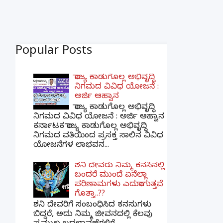
Popular Posts
ರಾಜ್ಯ ಕಾಡುಗೊಲ್ಲ ಅಭಿವೃದ್ಧಿ
ನಿಗಮದ ವಿವಿಧ ಯೋಜನೆ :
ಅರ್ಜಿ ಆಹ್ವಾನ
ರಾಜ್ಯ ಕಾಡುಗೊಲ್ಲ ಅಭಿವೃದ್ಧಿ
ನಿಗಮದ ವಿವಿಧ ಯೋಜನೆ : ಅರ್ಜಿ ಆಹ್ವಾನ
ಕರ್ನಾಟಕ ರಾಜ್ಯ ಕಾಡುಗೊಲ್ಲ ಅಭಿವೃದ್ಧಿ
ನಿಗಮದ ವತಿಯಿಂದ ಪ್ರಸಕ್ತ ಸಾಲಿನ ವಿವಿಧ
ಯೋಜನೆಗಳ ಲಾಭವನ...
ಶನಿ ದೇವರು ನಿಮ್ಮ ಕನಸಿನಲ್ಲಿ
ಬಂದರೆ ಮುಂದೆ ಏನೆಲ್ಲಾ
ಪರಿಣಾಮಗಳು ಎದುರಾಗುತ್ತವೆ
ಗೊತ್ತಾ..??
ಶನಿ ದೇವರಿಗೆ ಸಂಬಂಧಿಸಿದ ಕನಸುಗಳು
ಬಿದ್ದರೆ, ಅದು ನಿಮ್ಮ ಜೀವನದಲ್ಲಿ ಕೆಲವು