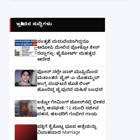
ಇತ್ತೀಚಿನ ಸುದ್ದಿಗಳು
ಸಂತ್ರಸ್ತೆಗೆ ಮದುವೆಯಾಗಿದ್ದರೂ
ಆರೋಪಿ ಮೇಲಿನ ಪೋಕ್ಸೋ ಕೇಸ್
ರದ್ದಾಗಲ್ಲ: ಹೈಕೋರ್ಟ್ ಮಹತ್ವದ
ಆದೇಶ
ಫೋನ್ ನಲ್ಲೇ ಪಾಕ್ ಮುಫ್ತಿಯಿಂದ
ಮತಾಂತರ: ಜೈಶ್-ಎ-ಮೊಹಮ್ಮದ್
ಉಗ್ರ ಸಂಘಟನೆ ಜೊತೆ ಲಿಂಕ್
ಹೊಂದಿದ್ದ ಜೈಪುರದ ಮಹಿಳೆ ಬಂಧನ!
ಲಕ್ನೋ ಗೇಮಿಂಗ್ ಜೋನ್‌ನಲ್ಲಿ ಭೀಕರ
ಅಗ್ನಿ ಅವಘಡ: 12 ಮಂದಿ ಸಜೀವ
ದಹನ, ಹಲವರಿಗೆ ಗಂಭೀರ ಗಾಯ
ಪತ್ನಿಗೆ ಕೈಕೊಟ್ಟ ಭೂಪ ಅತ್ತೆಯನ್ನು
ವಿವಾಹವಾದ Marriage