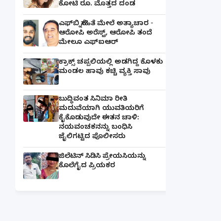
ಕೋಟಿ ರೂ. ಮೊತ್ತದ ದಂಡ
ಎಫ್‌ಬಿ ಸ್ನೇಹಿತೆ ಮೇಲೆ ಅತ್ಯಾಚಾರ -
ಆರೋಪಿ ಅರೆಸ್ಟ್, ಆರೋಪಿ ತಂದೆ
ಮೇಲೂ ಎಫ್ಐಆರ್
ಕ್ರಾಕ್ಸ್ ಚಪ್ಪಲಿಯಲ್ಲಿ ಅಡಗಿದ್ದ ಕೊಳಕು
ಮಂಡಲ ಹಾವು ಕಚ್ಚಿ ವ್ಯಕ್ತಿ ಸಾವು
ಬುದ್ಧಿವಂತ ಸಿನಿಮಾ ರೀತಿ
ಮದುವೆಯಾಗಿ ಯುವತಿಯರಿಗೆ
ಕೈಕೊಡುವುದೇ ಈತನ ಚಾಳಿ:
ನಯವಂಚಕನನ್ನು ಬಂಧಿಸಿ
ಜೈಲಿಗಟ್ಟಿದ ಪೊಲೀಸರು
ಜಿಲೆಟಿನ್ ಸಿಡಿಸಿ ಪ್ರೇಯಸಿಯನ್ನು
ಕೊಲೆಗೈದ ಪ್ರಿಯಕರ