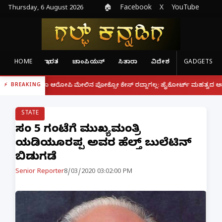
Thursday, 6 August 2026
🏠
Facebook
X
YouTube
HOME
ಭಾರತ
ಚಾಂಪಿಯನ್
ಸಿತಾರಾ
ವಿದೇಶ
GADGETS
|
ದ್ದರೂ ಆರೋಪಿ ಮೇಲಿನ ಪೋಕ್ಸೋ ಕೇಸ್ ರದ್ದಾಗಲ್ಲ: ಹೈಕೋರ್ಟ್ ಮಹತ್ವದ ಆದೇಶ
ಫೋನ
BREAKING
STATE
ಸಂಜೆ 5 ಗಂಟೆಗೆ ಮುಖ್ಯಮಂತ್ರಿ
ಯಡಿಯೂರಪ್ಪ ಅವರ ಹೆಲ್ತ್ ಬುಲೆಟಿನ್
ಬಿಡುಗಡೆ
Senior Reporter
8/03/2020 03:02:00 PM