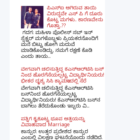
ಪಿಎಸ್​ಐ ಆಗಿರುವ ತಾಯಿ
ವಿರುದ್ಧವೇ ಎಸ್ ಪಿ ಗೆ ದೂರು
ಕೊಟ್ಟ ಮಗಳು.. ಕಾರಣವೇನು
ಗೊತ್ತಾ..??
ಗದಗ​: ಮಹಿಳಾ ಪೊಲೀಸ್​ ಸಬ್ ​ಇನ್​
ಸ್ಪೆಕ್ಟರ್​ ಮಗಳೊಬ್ಬಳು ಪ್ರಿಯಕರನೊಂದಿಗೆ
ಮನೆ ಬಿಟ್ಟು ಹೋಗಿ ಮದುವೆ
ಮಾಡಿಕೊಂಡಿದ್ದು, ನಮಗೆ ರಕ್ಷಣೆ ಕೊಡಿ
ಎಂದು ತಾಯ...
ವೇಗವಾಗಿ ಚಲಿಸುತ್ತಿದ್ದ ಕೆಎಸ್​ಆರ್​ಟಿಸಿ ಬಸ್​
ನಿಂದ ಹೊರಗೆಸೆಯಲ್ಪಟ್ಟ ವಿದ್ಯಾರ್ಥಿನಿಯರು!
ಭೀಕರ ದೃಶ್ಯ ಸಿಸಿ ಕ್ಯಾಮರಾದಲ್ಲಿ ಸೆರೆ
ವೇಗವಾಗಿ ಚಲಿಸುತ್ತಿದ್ದ ಕೆಎಸ್‌ಆರ್‌ಟಿಸಿ
ಬಸ್‌ನಿಂದ ಹೊರಗೆಸೆಯಲ್ಪಟ್ಟ
ವಿದ್ಯಾರ್ಥಿನಿಯರು! ಕೆಎಸ್‌ಆರ್‌ಟಿಸಿ ಬಸ್‌ನ
ಬಾಗಿಲು ತೆರೆದುಕೊಂಡು ಇಬ್ಬರು ವಿ...
ಪತ್ನಿಗೆ ಕೈಕೊಟ್ಟ ಭೂಪ ಅತ್ತೆಯನ್ನು
ವಿವಾಹವಾದ Marriage
ಕಾನ್ಪುರ: ಉತ್ತರ ಪ್ರದೇಶದ ಕಾನ್ಪುರ
ಎಂಬಲ್ಲಿ ವಿಲಕ್ಷಣ ಘಟನೆಯೊಂದು ನಡೆದಿದೆ.