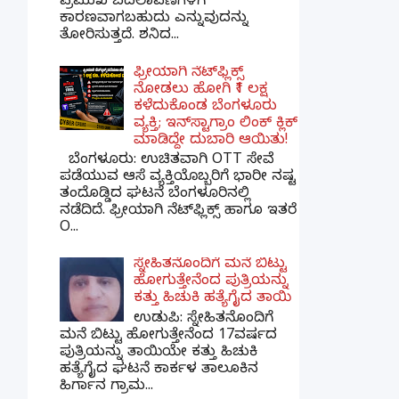
ಪ್ರಮುಖ ಬದಲಾವಣೆಗಳಿಗೆ
ಕಾರಣವಾಗಬಹುದು ಎನ್ನುವುದನ್ನು
ತೋರಿಸುತ್ತದೆ. ಶನಿದ...
ಫ್ರೀಯಾಗಿ ನೆಟ್‌ಫ್ಲಿಕ್ಸ್
ನೋಡಲು ಹೋಗಿ ₹1 ಲಕ್ಷ
ಕಳೆದುಕೊಂಡ ಬೆಂಗಳೂರು
ವ್ಯಕ್ತಿ; ಇನ್‌ಸ್ಟಾಗ್ರಾಂ ಲಿಂಕ್ ಕ್ಲಿಕ್
ಮಾಡಿದ್ದೇ ದುಬಾರಿ ಆಯಿತು!
ಬೆಂಗಳೂರು: ಉಚಿತವಾಗಿ OTT ಸೇವೆ
ಪಡೆಯುವ ಆಸೆ ವ್ಯಕ್ತಿಯೊಬ್ಬರಿಗೆ ಭಾರೀ ನಷ್ಟ
ತಂದೊಡ್ಡಿದ ಘಟನೆ ಬೆಂಗಳೂರಿನಲ್ಲಿ
ನಡೆದಿದೆ. ಫ್ರೀಯಾಗಿ ನೆಟ್‌ಫ್ಲಿಕ್ಸ್ ಹಾಗೂ ಇತರೆ
O...
ಸ್ನೇಹಿತನೊಂದಿಗೆ ಮನೆ ಬಿಟ್ಟು
ಹೋಗುತ್ತೇನೆಂದ ಪುತ್ರಿಯನ್ನು
ಕತ್ತು ಹಿಚುಕಿ ಹತ್ಯೆಗೈದ ತಾಯಿ
ಉಡುಪಿ: ಸ್ನೇಹಿತನೊಂದಿಗೆ
ಮನೆ ಬಿಟ್ಟು ಹೋಗುತ್ತೇನೆಂದ 17ವರ್ಷದ
ಪುತ್ರಿಯನ್ನು ತಾಯಿಯೇ ಕತ್ತು ಹಿಚುಕಿ
ಹತ್ಯೆಗೈದ ಘಟನೆ ಕಾರ್ಕಳ ತಾಲೂಕಿನ
ಹಿರ್ಗಾನ ಗ್ರಾಮ...