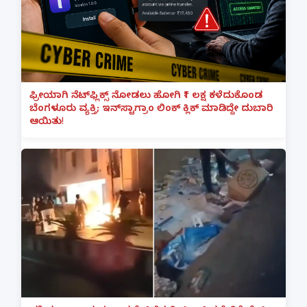
ಫ್ರೀಯಾಗಿ ನೆಟ್‌ಫ್ಲಿಕ್ಸ್ ನೋಡಲು ಹೋಗಿ ₹1 ಲಕ್ಷ ಕಳೆದುಕೊಂಡ
ಬೆಂಗಳೂರು ವ್ಯಕ್ತಿ; ಇನ್‌ಸ್ಟಾಗ್ರಾಂ ಲಿಂಕ್ ಕ್ಲಿಕ್ ಮಾಡಿದ್ದೇ ದುಬಾರಿ
ಆಯಿತು!