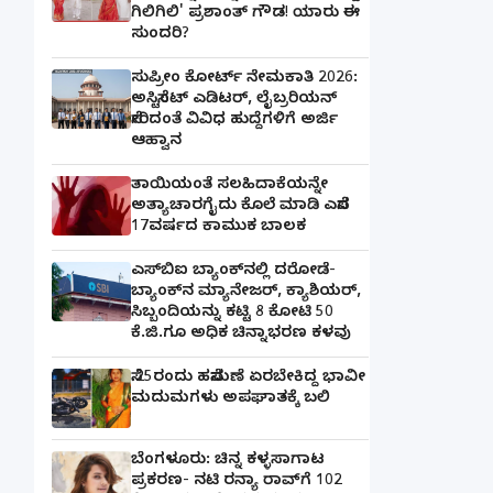
ಗಿಲಿಗಿಲಿ' ಪ್ರಶಾಂತ್ ಗೌಡ! ಯಾರು ಈ
ಸುಂದರಿ?
ಸುಪ್ರೀಂ ಕೋರ್ಟ್ ನೇಮಕಾತಿ 2026:
ಅಸಿಸ್ಟೆಂಟ್ ಎಡಿಟರ್, ಲೈಬ್ರರಿಯನ್
ಸೇರಿದಂತೆ ವಿವಿಧ ಹುದ್ದೆಗಳಿಗೆ ಅರ್ಜಿ
ಆಹ್ವಾನ
ತಾಯಿಯಂತೆ ಸಲಹಿದಾಕೆಯನ್ನೇ
ಅತ್ಯಾಚಾರಗೈದು ಕೊಲೆ ಮಾಡಿ ಎಸೆದ
17ವರ್ಷದ ಕಾಮುಕ ಬಾಲಕ
ಎಸ್‌ಬಿಐ ಬ್ಯಾಂಕ್‌ನಲ್ಲಿ‌ ದರೋಡೆ-
ಬ್ಯಾಂಕ್​ನ ಮ್ಯಾನೇಜರ್‌, ಕ್ಯಾಶಿಯರ್‌,
ಸಿಬ್ಬಂದಿಯನ್ನು ಕಟ್ಟಿ 8 ಕೋಟಿ 50
ಕೆ.ಜಿ.ಗೂ ಅಧಿಕ ಚಿನ್ನಾಭರಣ ಕಳವು
ಸೆ.25ರಂದು ಹಸೆಮಣೆ ಏರಬೇಕಿದ್ದ ಭಾವೀ
ಮದುಮಗಳು ಅಪಘಾತಕ್ಕೆ ಬಲಿ
ಬೆಂಗಳೂರು: ಚಿನ್ನ ಕಳ್ಳಸಾಗಾಟ
ಪ್ರಕರಣ- ನಟಿ ರನ್ಯಾ ರಾವ್‌ಗೆ 102