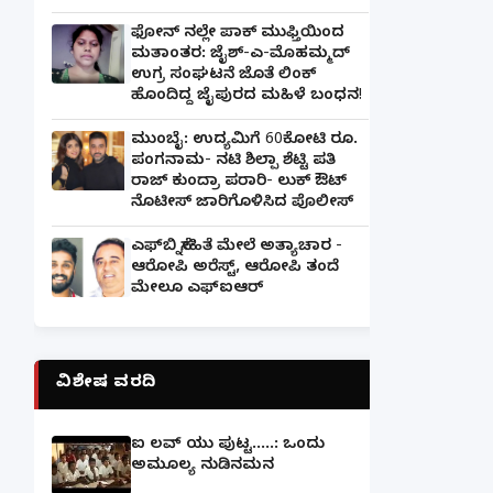
ಫೋನ್ ನಲ್ಲೇ ಪಾಕ್ ಮುಫ್ತಿಯಿಂದ
ಮತಾಂತರ: ಜೈಶ್-ಎ-ಮೊಹಮ್ಮದ್
ಉಗ್ರ ಸಂಘಟನೆ ಜೊತೆ ಲಿಂಕ್
ಹೊಂದಿದ್ದ ಜೈಪುರದ ಮಹಿಳೆ ಬಂಧನ!
ಮುಂಬೈ: ಉದ್ಯಮಿಗೆ 60ಕೋಟಿ ರೂ.
ಪಂಗನಾಮ- ನಟಿ ಶಿಲ್ಪಾ ಶೆಟ್ಟಿ ಪತಿ
ರಾಜ್ ಕುಂದ್ರಾ ಪರಾರಿ- ಲುಕ್ ಔಟ್
ನೊಟೀಸ್ ಜಾರಿಗೊಳಿಸಿದ ಪೊಲೀಸ್
ಎಫ್‌ಬಿ ಸ್ನೇಹಿತೆ ಮೇಲೆ ಅತ್ಯಾಚಾರ -
ಆರೋಪಿ ಅರೆಸ್ಟ್, ಆರೋಪಿ ತಂದೆ
ಮೇಲೂ ಎಫ್ಐಆರ್
ವಿಶೇಷ ವರದಿ
ಐ ಲವ್ ಯು ಪುಟ್ಟ.....: ಒಂದು
ಅಮೂಲ್ಯ ನುಡಿನಮನ