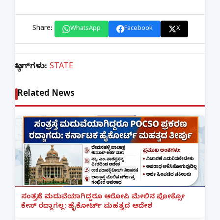
Share:
WhatsApp
Facebook
X
ಟ್ಯಾಗ್‌ಗಳು:
STATE
Related News
ಸಂತ್ರಸ್ತೆಗೆ ಮದುವೆಯಾಗಿದ್ದರೂ ಆರೋಪಿ ಮೇಲಿನ ಪೋಕ್ಸೋ
ಕೇಸ್ ರದ್ದಾಗಲ್ಲ: ಹೈಕೋರ್ಟ್ ಮಹತ್ವದ ಆದೇಶ