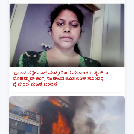
ಫೋನ್ ನಲ್ಲೇ ಪಾಕ್ ಮುಫ್ತಿಯಿಂದ ಮತಾಂತರ: ಜೈಶ್-ಎ-
ಮೊಹಮ್ಮದ್ ಉಗ್ರ ಸಂಘಟನೆ ಜೊತೆ ಲಿಂಕ್ ಹೊಂದಿದ್ದ
ಜೈಪುರದ ಮಹಿಳೆ ಬಂಧನ!