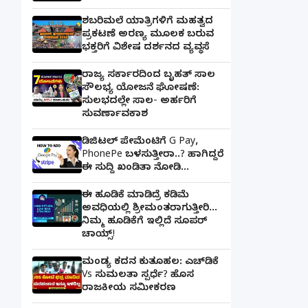
ಶಬರಿಮಲೆ ಯಾತ್ರಿಗಳಿಗೆ ಮಹತ್ವದ
ಪ್ರಕಟಣೆ ಅರಣ್ಯ ಮೂಲಕ ಬರುವ
ಭಕ್ತರಿಗೆ ವಿಶೇಷ ದರ್ಶನದ ವ್ಯವಸ್ಥೆ
ರಾಜ್ಯ ಸರ್ಕಾರದಿಂದ ಬೃಹತ್ ಸಾಲ
ಸೌಲಭ್ಯ ಯೋಜನೆ ಘೋಷಣೆ:
ಸುಲಭದಲ್ಲೇ ಸಾಲ- ಅರ್ಹರಿಗೆ
ಸುವರ್ಣಾವಕಾಶ
ಡಿಜಿಟಲ್ ಪೇಮೆಂಟಿಗೆ G Pay,
PhonePe ಬಳಸುತ್ತೀರಾ..? ಹಾಗಿದ್ದರೆ
ಈ ಸುದ್ದಿ ಖಂಡಿತಾ ನೋಡಿ...
ಈ ಹೂಡಿಕೆ ಮಾಡಿದ್ರೆ ಕಡಿಮೆ
ಅವಧಿಯಲ್ಲಿ ಶ್ರೀಮಂತರಾಗುತ್ತೀರಿ...
ನಿಮ್ಮ ಹೂಡಿಕೆಗೆ ಇಲ್ಲಿದೆ ಸೂಪರ್
ಚಾಯ್ಸ್‌!
ಮಂಡ್ಯ ಕದನ ಕುತೂಹಲ: ಎಚ್‌ಡಿಕೆ
Vs ಸುಮಲತಾ ಸ್ಪರ್ಧೆ? ಹೊಸ
ರಾಜಕೀಯ ಸಮೀಕರಣ