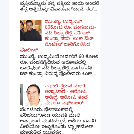
ವ್ಯಕ್ತಿಯೊಬ್ಬನು ತನ್ನ ಪತ್ನಿಯ ತಾಯಿ ಅಂದರೆ
ತನ್ನ ಅತ್ತೆಯನ್ನೇ ವಿವಾಹವಾಗಿದ್ದಾನೆ. ಸದ್...
ಮುಂಬೈ: ಉದ್ಯಮಿಗೆ
60ಕೋಟಿ ರೂ. ಪಂಗನಾಮ-
ನಟಿ ಶಿಲ್ಪಾ ಶೆಟ್ಟಿ ಪತಿ ರಾಜ್
ಕುಂದ್ರಾ ಪರಾರಿ- ಲುಕ್ ಔಟ್
ನೊಟೀಸ್ ಜಾರಿಗೊಳಿಸಿದ
ಪೊಲೀಸ್
ಮುಂಬೈ: ಉದ್ಯಮಿಯೋರ್ವರಿಗೆ 60 ಕೋಟಿ
ರೂ. ವಂಚನೆಗೈದಿರುವ ಆರೋಪದಲ್ಲಿ
ಬಾಲಿವುಡ್ ನಟಿ ಶಿಲ್ಪಾ ಶೆಟ್ಟಿ ಹಾಗೂ ಪತಿ
ರಾಜ್ ಕುಂದ್ರಾ ವಿರುದ್ಧ ಪೊಲೀಸರು ಲುಕ್ ...
ಎಫ್‌ಬಿ ಸ್ನೇಹಿತೆ ಮೇಲೆ
ಅತ್ಯಾಚಾರ - ಆರೋಪಿ
ಅರೆಸ್ಟ್, ಆರೋಪಿ ತಂದೆ
ಮೇಲೂ ಎಫ್ಐಆರ್
ಬೆಂಗಳೂರು: ಫೇಸ್‌ಬುಕ್‌ನಲ್ಲಿ
ಪರಿಚಯಗೊಂಡ ಯುವತಿ ಮೇಲೆ
ಅತ್ಯಾಚಾರ ಮಾಡಿದಲ್ಲದೆ, ಆಕೆಯ ಖಾಸಗಿ
ವೀಡಿಯೋ ಇಟ್ಟುಕೊಂಡು ಬ್ಲ್ಯಾಕ್‌ಮೇಲ್
ಮಾಡುತ್ತಿದ್ದ ಯುವಕನ...