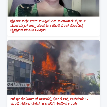
ಫೋನ್ ನಲ್ಲೇ ಪಾಕ್ ಮುಫ್ತಿಯಿಂದ ಮತಾಂತರ: ಜೈಶ್-ಎ-
ಮೊಹಮ್ಮದ್ ಉಗ್ರ ಸಂಘಟನೆ ಜೊತೆ ಲಿಂಕ್ ಹೊಂದಿದ್ದ
ಜೈಪುರದ ಮಹಿಳೆ ಬಂಧನ!
ಲಕ್ನೋ ಗೇಮಿಂಗ್ ಜೋನ್‌ನಲ್ಲಿ ಭೀಕರ ಅಗ್ನಿ ಅವಘಡ: 12
ಮಂದಿ ಸಜೀವ ದಹನ, ಹಲವರಿಗೆ ಗಂಭೀರ ಗಾಯ