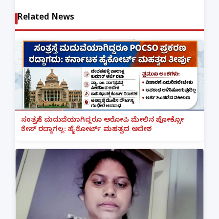
Related News
ಸಂತ್ರಸ್ತೆಗೆ ಮದುವೆಯಾಗಿದ್ದರೂ ಆರೋಪಿ ಮೇಲಿನ ಪೋಕ್ಸೋ
ಕೇಸ್ ರದ್ದಾಗಲ್ಲ: ಹೈಕೋರ್ಟ್ ಮಹತ್ವದ ಆದೇಶ