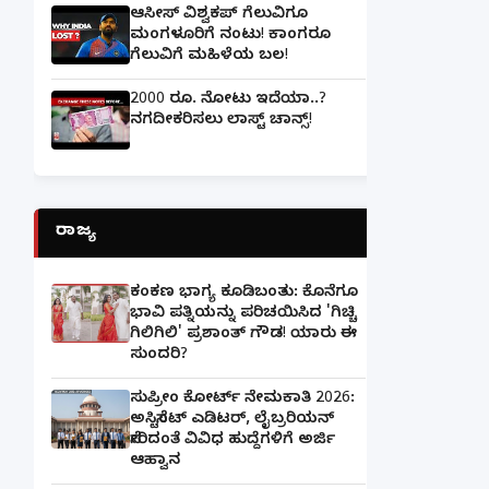
ಆಸೀಸ್ ವಿಶ್ವಕಪ್ ಗೆಲುವಿಗೂ
ಮಂಗಳೂರಿಗೆ ನಂಟು! ಕಾಂಗರೂ
ಗೆಲುವಿಗೆ ಮಹಿಳೆಯ ಬಲ!
2000 ರೂ. ನೋಟು ಇದೆಯಾ..?
ನಗದೀಕರಿಸಲು ಲಾಸ್ಟ್‌ ಚಾನ್ಸ್‌!
ರಾಜ್ಯ
ಕಂಕಣ ಭಾಗ್ಯ ಕೂಡಿಬಂತು: ಕೊನೆಗೂ
ಭಾವಿ ಪತ್ನಿಯನ್ನು ಪರಿಚಯಿಸಿದ 'ಗಿಚ್ಚಿ
ಗಿಲಿಗಿಲಿ' ಪ್ರಶಾಂತ್ ಗೌಡ! ಯಾರು ಈ
ಸುಂದರಿ?
ಸುಪ್ರೀಂ ಕೋರ್ಟ್ ನೇಮಕಾತಿ 2026:
ಅಸಿಸ್ಟೆಂಟ್ ಎಡಿಟರ್, ಲೈಬ್ರರಿಯನ್
ಸೇರಿದಂತೆ ವಿವಿಧ ಹುದ್ದೆಗಳಿಗೆ ಅರ್ಜಿ
ಆಹ್ವಾನ