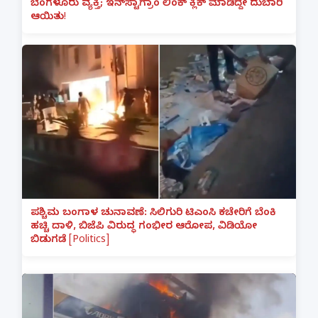
ಬೆಂಗಳೂರು ವ್ಯಕ್ತಿ; ಇನ್‌ಸ್ಟಾಗ್ರಾಂ ಲಿಂಕ್ ಕ್ಲಿಕ್ ಮಾಡಿದ್ದೇ ದುಬಾರಿ
ಆಯಿತು!
ಪಶ್ಚಿಮ ಬಂಗಾಳ ಚುನಾವಣೆ: ಸಿಲಿಗುರಿ ಟಿಎಂಸಿ ಕಚೇರಿಗೆ ಬೆಂಕಿ
ಹಚ್ಚಿ ದಾಳಿ, ಬಿಜೆಪಿ ವಿರುದ್ಧ ಗಂಭೀರ ಆರೋಪ, ವಿಡಿಯೋ
ಬಿಡುಗಡೆ [Politics]