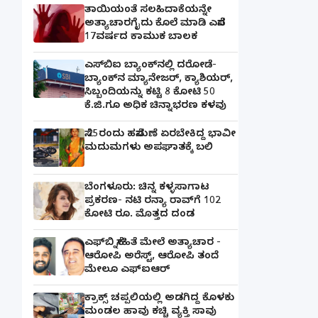
ತಾಯಿಯಂತೆ ಸಲಹಿದಾಕೆಯನ್ನೇ
ಅತ್ಯಾಚಾರಗೈದು ಕೊಲೆ ಮಾಡಿ ಎಸೆದ
17ವರ್ಷದ ಕಾಮುಕ ಬಾಲಕ
ಎಸ್‌ಬಿಐ ಬ್ಯಾಂಕ್‌ನಲ್ಲಿ‌ ದರೋಡೆ-
ಬ್ಯಾಂಕ್​ನ ಮ್ಯಾನೇಜರ್‌, ಕ್ಯಾಶಿಯರ್‌,
ಸಿಬ್ಬಂದಿಯನ್ನು ಕಟ್ಟಿ 8 ಕೋಟಿ 50
ಕೆ.ಜಿ.ಗೂ ಅಧಿಕ ಚಿನ್ನಾಭರಣ ಕಳವು
ಸೆ.25ರಂದು ಹಸೆಮಣೆ ಏರಬೇಕಿದ್ದ ಭಾವೀ
ಮದುಮಗಳು ಅಪಘಾತಕ್ಕೆ ಬಲಿ
ಬೆಂಗಳೂರು: ಚಿನ್ನ ಕಳ್ಳಸಾಗಾಟ
ಪ್ರಕರಣ- ನಟಿ ರನ್ಯಾ ರಾವ್‌ಗೆ 102
ಕೋಟಿ ರೂ. ಮೊತ್ತದ ದಂಡ
ಎಫ್‌ಬಿ ಸ್ನೇಹಿತೆ ಮೇಲೆ ಅತ್ಯಾಚಾರ -
ಆರೋಪಿ ಅರೆಸ್ಟ್, ಆರೋಪಿ ತಂದೆ
ಮೇಲೂ ಎಫ್ಐಆರ್
ಕ್ರಾಕ್ಸ್ ಚಪ್ಪಲಿಯಲ್ಲಿ ಅಡಗಿದ್ದ ಕೊಳಕು
ಮಂಡಲ ಹಾವು ಕಚ್ಚಿ ವ್ಯಕ್ತಿ ಸಾವು