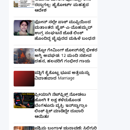
ಆರೋಪಿ ಮೇಲಿನ ಪೋಕ್ಸೋ ಕೇಸ್
ರದ್ದಾಗಲ್ಲ: ಹೈಕೋರ್ಟ್ ಮಹತ್ವದ
ಆದೇಶ
ಫೋನ್ ನಲ್ಲೇ ಪಾಕ್ ಮುಫ್ತಿಯಿಂದ
ಮತಾಂತರ: ಜೈಶ್-ಎ-ಮೊಹಮ್ಮದ್
ಉಗ್ರ ಸಂಘಟನೆ ಜೊತೆ ಲಿಂಕ್
ಹೊಂದಿದ್ದ ಜೈಪುರದ ಮಹಿಳೆ ಬಂಧನ!
ಲಕ್ನೋ ಗೇಮಿಂಗ್ ಜೋನ್‌ನಲ್ಲಿ ಭೀಕರ
ಅಗ್ನಿ ಅವಘಡ: 12 ಮಂದಿ ಸಜೀವ
ದಹನ, ಹಲವರಿಗೆ ಗಂಭೀರ ಗಾಯ
ಪತ್ನಿಗೆ ಕೈಕೊಟ್ಟ ಭೂಪ ಅತ್ತೆಯನ್ನು
ವಿವಾಹವಾದ Marriage
ಫ್ರೀಯಾಗಿ ನೆಟ್‌ಫ್ಲಿಕ್ಸ್ ನೋಡಲು
ಹೋಗಿ ₹1 ಲಕ್ಷ ಕಳೆದುಕೊಂಡ
ಬೆಂಗಳೂರು ವ್ಯಕ್ತಿ; ಇನ್‌ಸ್ಟಾಗ್ರಾಂ
ಲಿಂಕ್ ಕ್ಲಿಕ್ ಮಾಡಿದ್ದೇ ದುಬಾರಿ
ಆಯಿತು!
ಪಶ್ಚಿಮ ಬಂಗಾಳ ಚುನಾವಣೆ: ಸಿಲಿಗುರಿ