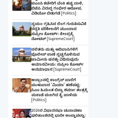
ಟಿಎಂಸಿ ಕಚೇರಿಗೆ ಬೆಂಕಿ ಹಚ್ಚಿ ದಾಳಿ,
ಬಿಜೆಪಿ ವಿರುದ್ಧ ಗಂಭೀರ ಆರೋಪ,
ವಿಡಿಯೋ ಬಿಡುಗಡೆ [Politics]
ಸ್ವಯಂ-ಗ್ರಹಿಸಿದ ಲಿಂಗ ಗುರುತಿಸುವಿಕೆ
ರದ್ದತಿ ಪರಿಶೀಲನೆಗೆ ಮುಂದಾದ
ಸುಪ್ರೀಂ ಕೋರ್ಟ್: ಕೇಂದ್ರಕ್ಕೆ
ನೋಟಿಸ್ [SupremeCourt]
ದಲಿತರು ಮತ್ತು ಆದಿವಾಸಿಗಳಿಗೆ
ಪೊಲೀಸ್ ಠಾಣೆ ಸ್ವಚ್ಛಗೊಳಿಸುವ
ಜಾಮೀನು ಷರತ್ತು ವಿಧಿಸುವುದು
ಅಮಾನವೀಯ: ಸುಪ್ರೀಂ ಕೋರ್ಟ್
ಅಸಮಾಧಾನ [SupremeCourt]
ಅಸ್ಸಾಂನಲ್ಲಿ ಕಾಂಗ್ರೆಸ್ ಪಾಲಿಗೆ
ಮುಳುವಾದ 'ಮಿಯಾ' ಹಣೆಪಟ್ಟಿ:
ಸಿಎಂ ಹಿಮಂತ ಬಿಸ್ವಾ ಶರ್ಮಾ ತಂತ್ರಕ್ಕೆ
ಮಕಾಡೆ ಮಲಗಿದ ಕೈ ಪಾಳೆಯ
[Politics]
2026ರ ವಿಧಾನಸಭಾ ಚುನಾವಣಾ
ಫಲಿತಾಂಶದಲ್ಲಿ ಭಾರೀ ಉಲ್ಟಾಪಲ್ಟಾ: