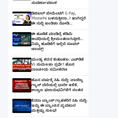
ಸುವರ್ಣಾವಕಾಶ
ಡಿಜಿಟಲ್ ಪೇಮೆಂಟಿಗೆ G Pay,
PhonePe ಬಳಸುತ್ತೀರಾ..? ಹಾಗಿದ್ದರೆ
ಈ ಸುದ್ದಿ ಖಂಡಿತಾ ನೋಡಿ...
ಈ ಹೂಡಿಕೆ ಮಾಡಿದ್ರೆ ಕಡಿಮೆ
ಅವಧಿಯಲ್ಲಿ ಶ್ರೀಮಂತರಾಗುತ್ತೀರಿ...
ನಿಮ್ಮ ಹೂಡಿಕೆಗೆ ಇಲ್ಲಿದೆ ಸೂಪರ್
ಚಾಯ್ಸ್‌!
ಮಂಡ್ಯ ಕದನ ಕುತೂಹಲ: ಎಚ್‌ಡಿಕೆ
Vs ಸುಮಲತಾ ಸ್ಪರ್ಧೆ? ಹೊಸ
ರಾಜಕೀಯ ಸಮೀಕರಣ
ಹೊಸ ವರ್ಷಕ್ಕೆ ಸಿಹಿ ಸುದ್ದಿ: ವಾಣಿಜ್ಯ
ಗ್ಯಾಸ್‌ ಬೆಲೆಯಲ್ಲಿ ಭಾರೀ ಇಳಿಕೆ,
ಉಜ್ವಲ ಫಲಾನುಭವಿಗಳಿಗೆ ಸಂತಸ
ಕೆನರಾ ಬ್ಯಾಂಕ್‌ ಗ್ರಾಹಕರಿಗೆ ಸಿಹಿ ಸುದ್ದಿ:
ಇನ್ನು ಈ ಬ್ಯಾಂಕಿನ ವ್ಯವಹಾರ
ಮತ್ತಷ್ಟು ಸುಲಭ!