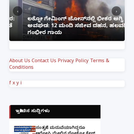
‹
›
:
ಲಕ್ನೋ ಗೇಮಿಂಗ್ ಜೋನ್‌ನಲ್ಲಿ ಭೀಕರ ಅಗ್ನಿ
ಅವಘಡ: 12 ಮಂದಿ ಸಜೀವ ದಹನ, ಹಲವರಿಗೆ
ಪ
ಗಂಭೀರ ಗಾಯ
M
About Us
Contact Us
Privacy Policy
Terms &
Conditions
f
x
y
i
ಇತ್ತೀಚಿನ ಸುದ್ದಿಗಳು
ಸಂತ್ರಸ್ತೆಗೆ ಮದುವೆಯಾಗಿದ್ದರೂ