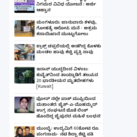
ನಿಗಮದ ವಿವಿಧ ಯೋಜನೆ : ಅರ್ಜಿ
ಆಹ್ವಾನ
ಮಂಗಳೂರು: ಜಾನುವಾರು ಕಳವು,
ಗೋಹತ್ಯೆ ಆರೋಪಿ ಮನೆ - ಅಕ್ರಮ
ಕಸಾಯಿಖಾನೆ ಮುಟ್ಟುಗೋಲು
ಕ್ರಾಕ್ಸ್ ಚಪ್ಪಲಿಯಲ್ಲಿ ಅಡಗಿದ್ದ ಕೊಳಕು
ಮಂಡಲ ಹಾವು ಕಚ್ಚಿ ವ್ಯಕ್ತಿ ಸಾವು
ಇರಾನ್ ಯುದ್ಧದಿಂದ ವಿಳಂಬ:
ಕುವೈತ್‌ನಿಂದ ತಾಯ್ನಾಡಿಗೆ ತಲುಪಿದ
20 ಭಾರತೀಯರ ಮೃತದೇಹಗಳು
[Kuwait]
ಫೋನ್ ನಲ್ಲೇ ಪಾಕ್ ಮುಫ್ತಿಯಿಂದ
ಮತಾಂತರ: ಜೈಶ್-ಎ-ಮೊಹಮ್ಮದ್
ಉಗ್ರ ಸಂಘಟನೆ ಜೊತೆ ಲಿಂಕ್
ಹೊಂದಿದ್ದ ಜೈಪುರದ ಮಹಿಳೆ ಬಂಧನ!
ಮುಂಬೈ: ಉದ್ಯಮಿಗೆ 60ಕೋಟಿ ರೂ.
ಪಂಗನಾಮ- ನಟಿ ಶಿಲ್ಪಾ ಶೆಟ್ಟಿ ಪತಿ