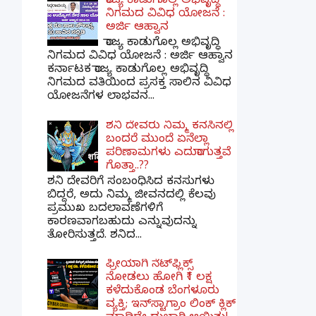
ರಾಜ್ಯ ಕಾಡುಗೊಲ್ಲ ಅಭಿವೃದ್ಧಿ
ನಿಗಮದ ವಿವಿಧ ಯೋಜನೆ :
ಅರ್ಜಿ ಆಹ್ವಾನ
ರಾಜ್ಯ ಕಾಡುಗೊಲ್ಲ ಅಭಿವೃದ್ಧಿ
ನಿಗಮದ ವಿವಿಧ ಯೋಜನೆ : ಅರ್ಜಿ ಆಹ್ವಾನ
ಕರ್ನಾಟಕ ರಾಜ್ಯ ಕಾಡುಗೊಲ್ಲ ಅಭಿವೃದ್ಧಿ
ನಿಗಮದ ವತಿಯಿಂದ ಪ್ರಸಕ್ತ ಸಾಲಿನ ವಿವಿಧ
ಯೋಜನೆಗಳ ಲಾಭವನ...
ಶನಿ ದೇವರು ನಿಮ್ಮ ಕನಸಿನಲ್ಲಿ
ಬಂದರೆ ಮುಂದೆ ಏನೆಲ್ಲಾ
ಪರಿಣಾಮಗಳು ಎದುರಾಗುತ್ತವೆ
ಗೊತ್ತಾ..??
ಶನಿ ದೇವರಿಗೆ ಸಂಬಂಧಿಸಿದ ಕನಸುಗಳು
ಬಿದ್ದರೆ, ಅದು ನಿಮ್ಮ ಜೀವನದಲ್ಲಿ ಕೆಲವು
ಪ್ರಮುಖ ಬದಲಾವಣೆಗಳಿಗೆ
ಕಾರಣವಾಗಬಹುದು ಎನ್ನುವುದನ್ನು
ತೋರಿಸುತ್ತದೆ. ಶನಿದ...
ಫ್ರೀಯಾಗಿ ನೆಟ್‌ಫ್ಲಿಕ್ಸ್
ನೋಡಲು ಹೋಗಿ ₹1 ಲಕ್ಷ
ಕಳೆದುಕೊಂಡ ಬೆಂಗಳೂರು
ವ್ಯಕ್ತಿ; ಇನ್‌ಸ್ಟಾಗ್ರಾಂ ಲಿಂಕ್ ಕ್ಲಿಕ್