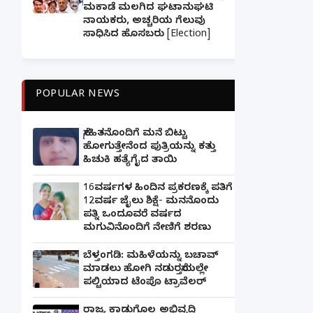
ಮಕಾಡೆ ಮಲಗಿದ ಘಟಾನುಘಟಿ
ನಾಯಕರು, ಅಚ್ಚರಿಯ ಗೆಲುವು
ಸಾಧಿಸಿದ ಹೊಸಬರು [Election]
POPULAR NEWS
ಸ್ನೇಹಿತನೊಂದಿಗೆ ಮನೆ ಬಿಟ್ಟು
ಹೋಗುತ್ತೇನೆಂದ ಪುತ್ರಿಯನ್ನು ಕತ್ತು
ಹಿಚುಕಿ ಹತ್ಯೆಗೈದ ತಾಯಿ
16ವರ್ಷಗಳ ಹಿಂದಿನ ಪ್ರಕರಣಕ್ಕೆ ಪತಿಗೆ
12ವರ್ಷ ಜೈಲು ಶಿಕ್ಷೆ- ಮನನೊಂದು
ಪತ್ನಿ ಒಂದೂವರೆ ವರ್ಷದ
ಮಗುವಿನೊಂದಿಗೆ ನೇಣಿಗೆ ಶರಣು
ಬೆಳ್ತಂಗಡಿ: ಮಹಿಳೆಯನ್ನು ಬಚಾವ್
ಮಾಡಲು ಹೋಗಿ ನಡುರಸ್ತೆಯಲ್ಲೇ
ಪಲ್ಟಿಯಾದ ಟೆಂಪೊ ಟ್ರಾವೆಲರ್
ರಾಜ್ಯ ಕಾಡುಗೊಲ್ಲ ಅಭಿವೃದ್ಧಿ