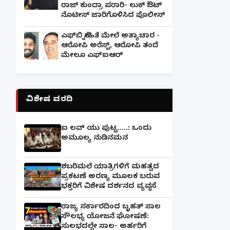
ರಾಜ್ ಕುಂದ್ರಾ ಪರಾರಿ- ಲುಕ್ ಔಟ್
ನೊಟೀಸ್ ಜಾರಿಗೊಳಿಸಿದ ಪೊಲೀಸ್
ಎಫ್‌ಬಿ ಸ್ನೇಹಿತೆ ಮೇಲೆ ಅತ್ಯಾಚಾರ -
ಆರೋಪಿ ಅರೆಸ್ಟ್, ಆರೋಪಿ ತಂದೆ
ಮೇಲೂ ಎಫ್ಐಆರ್
ವಿಶೇಷ ವರದಿ
ಐ ಲವ್ ಯು ಪುಟ್ಟ.....: ಒಂದು
ಅಮೂಲ್ಯ ನುಡಿನಮನ
ಶಬರಿಮಲೆ ಯಾತ್ರಿಗಳಿಗೆ ಮಹತ್ವದ
ಪ್ರಕಟಣೆ ಅರಣ್ಯ ಮೂಲಕ ಬರುವ
ಭಕ್ತರಿಗೆ ವಿಶೇಷ ದರ್ಶನದ ವ್ಯವಸ್ಥೆ
ರಾಜ್ಯ ಸರ್ಕಾರದಿಂದ ಬೃಹತ್ ಸಾಲ
ಸೌಲಭ್ಯ ಯೋಜನೆ ಘೋಷಣೆ:
ಸುಲಭದಲ್ಲೇ ಸಾಲ- ಅರ್ಹರಿಗೆ