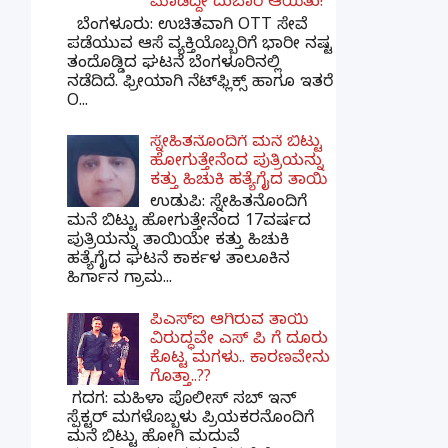
ಮಾಡಿದ್ದೇ ದುಬಾರಿ ಆಯಿತು!
ಬೆಂಗಳೂರು: ಉಚಿತವಾಗಿ OTT ಸೇವೆ
ಪಡೆಯುವ ಆಸೆ ವ್ಯಕ್ತಿಯೊಬ್ಬರಿಗೆ ಭಾರೀ ನಷ್ಟ
ತಂದೊಡ್ಡಿದ ಘಟನೆ ಬೆಂಗಳೂರಿನಲ್ಲಿ
ನಡೆದಿದೆ. ಫ್ರೀಯಾಗಿ ನೆಟ್‌ಫ್ಲಿಕ್ಸ್ ಹಾಗೂ ಇತರೆ
O...
ಸ್ನೇಹಿತನೊಂದಿಗೆ ಮನೆ ಬಿಟ್ಟು
ಹೋಗುತ್ತೇನೆಂದ ಪುತ್ರಿಯನ್ನು
ಕತ್ತು ಹಿಚುಕಿ ಹತ್ಯೆಗೈದ ತಾಯಿ
ಉಡುಪಿ: ಸ್ನೇಹಿತನೊಂದಿಗೆ
ಮನೆ ಬಿಟ್ಟು ಹೋಗುತ್ತೇನೆಂದ 17ವರ್ಷದ
ಪುತ್ರಿಯನ್ನು ತಾಯಿಯೇ ಕತ್ತು ಹಿಚುಕಿ
ಹತ್ಯೆಗೈದ ಘಟನೆ ಕಾರ್ಕಳ ತಾಲೂಕಿನ
ಹಿರ್ಗಾನ ಗ್ರಾಮ...
ಪಿಎಸ್​ಐ ಆಗಿರುವ ತಾಯಿ
ವಿರುದ್ಧವೇ ಎಸ್ ಪಿ ಗೆ ದೂರು
ಕೊಟ್ಟ ಮಗಳು.. ಕಾರಣವೇನು
ಗೊತ್ತಾ..??
ಗದಗ​: ಮಹಿಳಾ ಪೊಲೀಸ್​ ಸಬ್ ​ಇನ್​
ಸ್ಪೆಕ್ಟರ್​ ಮಗಳೊಬ್ಬಳು ಪ್ರಿಯಕರನೊಂದಿಗೆ
ಮನೆ ಬಿಟ್ಟು ಹೋಗಿ ಮದುವೆ