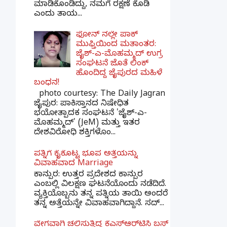
ಮಾಡಿಕೊಂಡಿದ್ದು, ನಮಗೆ ರಕ್ಷಣೆ ಕೊಡಿ
ಎಂದು ತಾಯ...
ಫೋನ್ ನಲ್ಲೇ ಪಾಕ್
ಮುಫ್ತಿಯಿಂದ ಮತಾಂತರ:
ಜೈಶ್-ಎ-ಮೊಹಮ್ಮದ್ ಉಗ್ರ
ಸಂಘಟನೆ ಜೊತೆ ಲಿಂಕ್
ಹೊಂದಿದ್ದ ಜೈಪುರದ ಮಹಿಳೆ
ಬಂಧನ!
photo courtesy: The Daily Jagran
ಜೈಪುರ: ಪಾಕಿಸ್ತಾನದ ನಿಷೇಧಿತ
ಭಯೋತ್ಪಾದಕ ಸಂಘಟನೆ 'ಜೈಶ್-ಎ-
ಮೊಹಮ್ಮದ್' (JeM) ಮತ್ತು ಇತರ
ದೇಶವಿರೋಧಿ ಶಕ್ತಿಗಳೊಂ...
ಪತ್ನಿಗೆ ಕೈಕೊಟ್ಟ ಭೂಪ ಅತ್ತೆಯನ್ನು
ವಿವಾಹವಾದ Marriage
ಕಾನ್ಪುರ: ಉತ್ತರ ಪ್ರದೇಶದ ಕಾನ್ಪುರ
ಎಂಬಲ್ಲಿ ವಿಲಕ್ಷಣ ಘಟನೆಯೊಂದು ನಡೆದಿದೆ.
ವ್ಯಕ್ತಿಯೊಬ್ಬನು ತನ್ನ ಪತ್ನಿಯ ತಾಯಿ ಅಂದರೆ
ತನ್ನ ಅತ್ತೆಯನ್ನೇ ವಿವಾಹವಾಗಿದ್ದಾನೆ. ಸದ್...
ವೇಗವಾಗಿ ಚಲಿಸುತ್ತಿದ್ದ ಕೆಎಸ್​ಆರ್​ಟಿಸಿ ಬಸ್​