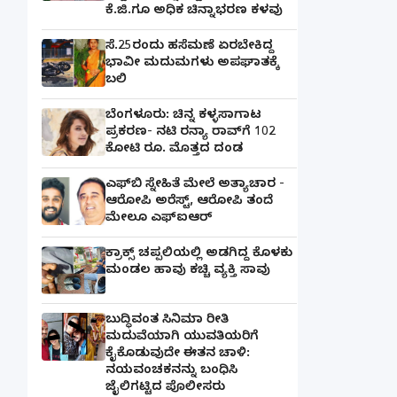
ಕೆ.ಜಿ.ಗೂ ಅಧಿಕ ಚಿನ್ನಾಭರಣ ಕಳವು
ಸೆ.25ರಂದು ಹಸೆಮಣೆ ಏರಬೇಕಿದ್ದ
ಭಾವೀ ಮದುಮಗಳು ಅಪಘಾತಕ್ಕೆ
ಬಲಿ
ಬೆಂಗಳೂರು: ಚಿನ್ನ ಕಳ್ಳಸಾಗಾಟ
ಪ್ರಕರಣ- ನಟಿ ರನ್ಯಾ ರಾವ್‌ಗೆ 102
ಕೋಟಿ ರೂ. ಮೊತ್ತದ ದಂಡ
ಎಫ್‌ಬಿ ಸ್ನೇಹಿತೆ ಮೇಲೆ ಅತ್ಯಾಚಾರ -
ಆರೋಪಿ ಅರೆಸ್ಟ್, ಆರೋಪಿ ತಂದೆ
ಮೇಲೂ ಎಫ್ಐಆರ್
ಕ್ರಾಕ್ಸ್ ಚಪ್ಪಲಿಯಲ್ಲಿ ಅಡಗಿದ್ದ ಕೊಳಕು
ಮಂಡಲ ಹಾವು ಕಚ್ಚಿ ವ್ಯಕ್ತಿ ಸಾವು
ಬುದ್ಧಿವಂತ ಸಿನಿಮಾ ರೀತಿ
ಮದುವೆಯಾಗಿ ಯುವತಿಯರಿಗೆ
ಕೈಕೊಡುವುದೇ ಈತನ ಚಾಳಿ:
ನಯವಂಚಕನನ್ನು ಬಂಧಿಸಿ
ಜೈಲಿಗಟ್ಟಿದ ಪೊಲೀಸರು