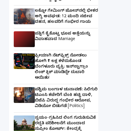
ಲಕ್ನೋ ಗೇಮಿಂಗ್ ಜೋನ್‌ನಲ್ಲಿ ಭೀಕರ
ಅಗ್ನಿ ಅವಘಡ: 12 ಮಂದಿ ಸಜೀವ
ದಹನ, ಹಲವರಿಗೆ ಗಂಭೀರ ಗಾಯ
ಪತ್ನಿಗೆ ಕೈಕೊಟ್ಟ ಭೂಪ ಅತ್ತೆಯನ್ನು
ವಿವಾಹವಾದ Marriage
ಫ್ರೀಯಾಗಿ ನೆಟ್‌ಫ್ಲಿಕ್ಸ್ ನೋಡಲು
ಹೋಗಿ ₹1 ಲಕ್ಷ ಕಳೆದುಕೊಂಡ
ಬೆಂಗಳೂರು ವ್ಯಕ್ತಿ; ಇನ್‌ಸ್ಟಾಗ್ರಾಂ
ಲಿಂಕ್ ಕ್ಲಿಕ್ ಮಾಡಿದ್ದೇ ದುಬಾರಿ
ಆಯಿತು!
ಪಶ್ಚಿಮ ಬಂಗಾಳ ಚುನಾವಣೆ: ಸಿಲಿಗುರಿ
ಟಿಎಂಸಿ ಕಚೇರಿಗೆ ಬೆಂಕಿ ಹಚ್ಚಿ ದಾಳಿ,
ಬಿಜೆಪಿ ವಿರುದ್ಧ ಗಂಭೀರ ಆರೋಪ,
ವಿಡಿಯೋ ಬಿಡುಗಡೆ [Politics]
ಸ್ವಯಂ-ಗ್ರಹಿಸಿದ ಲಿಂಗ ಗುರುತಿಸುವಿಕೆ
ರದ್ದತಿ ಪರಿಶೀಲನೆಗೆ ಮುಂದಾದ
ಸುಪ್ರೀಂ ಕೋರ್ಟ್: ಕೇಂದ್ರಕ್ಕೆ