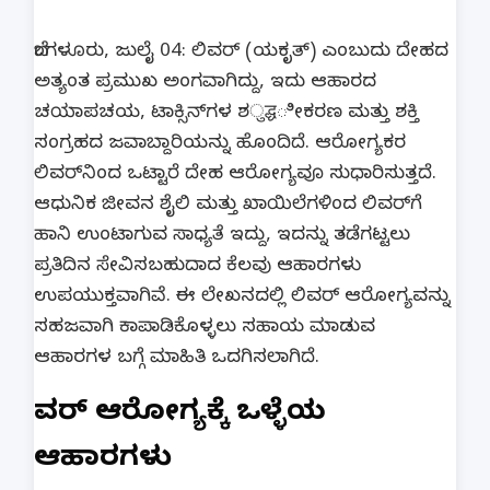
ಬೆಂಗಳೂರು, ಜುಲೈ 04: ಲಿವರ್ (ಯಕೃತ್) ಎಂಬುದು ದೇಹದ
ಅತ್ಯಂತ ಪ್ರಮುಖ ಅಂಗವಾಗಿದ್ದು, ಇದು ಆಹಾರದ
ಚಯಾಪಚಯ, ಟಾಕ್ಸಿನ್‌ಗಳ ಶुद्धೀಕರಣ ಮತ್ತು ಶಕ್ತಿ
ಸಂಗ್ರಹದ ಜವಾಬ್ದಾರಿಯನ್ನು ಹೊಂದಿದೆ. ಆರೋಗ್ಯಕರ
ಲಿವರ್‌ನಿಂದ ಒಟ್ಟಾರೆ ದೇಹ ಆರೋಗ್ಯವೂ ಸುಧಾರಿಸುತ್ತದೆ.
ಆಧುನಿಕ ಜೀವನ ಶೈಲಿ ಮತ್ತು ಖಾಯಿಲೆಗಳಿಂದ ಲಿವರ್‌ಗೆ
ಹಾನಿ ಉಂಟಾಗುವ ಸಾಧ್ಯತೆ ಇದ್ದು, ಇದನ್ನು ತಡೆಗಟ್ಟಲು
ಪ್ರತಿದಿನ ಸೇವಿಸಬಹುದಾದ ಕೆಲವು ಆಹಾರಗಳು
ಉಪಯುಕ್ತವಾಗಿವೆ. ಈ ಲೇಖನದಲ್ಲಿ ಲಿವರ್ ಆರೋಗ್ಯವನ್ನು
ಸಹಜವಾಗಿ ಕಾಪಾಡಿಕೊಳ್ಳಲು ಸಹಾಯ ಮಾಡುವ
ಆಹಾರಗಳ ಬಗ್ಗೆ ಮಾಹಿತಿ ಒದಗಿಸಲಾಗಿದೆ.
ಲಿವರ್ ಆರೋಗ್ಯಕ್ಕೆ ಒಳ್ಳೆಯ
ಆಹಾರಗಳು