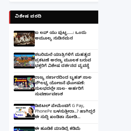
ವಿಶೇಷ ವರದಿ
ಐ ಲವ್ ಯು ಪುಟ್ಟ.....: ಒಂದು
ಅಮೂಲ್ಯ ನುಡಿನಮನ
ಶಬರಿಮಲೆ ಯಾತ್ರಿಗಳಿಗೆ ಮಹತ್ವದ
ಪ್ರಕಟಣೆ ಅರಣ್ಯ ಮೂಲಕ ಬರುವ
ಭಕ್ತರಿಗೆ ವಿಶೇಷ ದರ್ಶನದ ವ್ಯವಸ್ಥೆ
ರಾಜ್ಯ ಸರ್ಕಾರದಿಂದ ಬೃಹತ್ ಸಾಲ
ಸೌಲಭ್ಯ ಯೋಜನೆ ಘೋಷಣೆ:
ಸುಲಭದಲ್ಲೇ ಸಾಲ- ಅರ್ಹರಿಗೆ
ಸುವರ್ಣಾವಕಾಶ
ಡಿಜಿಟಲ್ ಪೇಮೆಂಟಿಗೆ G Pay,
PhonePe ಬಳಸುತ್ತೀರಾ..? ಹಾಗಿದ್ದರೆ
ಈ ಸುದ್ದಿ ಖಂಡಿತಾ ನೋಡಿ...
ಈ ಹೂಡಿಕೆ ಮಾಡಿದ್ರೆ ಕಡಿಮೆ