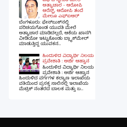
ಎಫ್‌ಬಿ ಸ್ನೇಹಿತೆ ಮೇಲೆ
ಅತ್ಯಾಚಾರ - ಆರೋಪಿ
ಅರೆಸ್ಟ್, ಆರೋಪಿ ತಂದೆ
ಮೇಲೂ ಎಫ್ಐಆರ್
ಬೆಂಗಳೂರು: ಫೇಸ್‌ಬುಕ್‌ನಲ್ಲಿ
ಪರಿಚಯಗೊಂಡ ಯುವತಿ ಮೇಲೆ
ಅತ್ಯಾಚಾರ ಮಾಡಿದಲ್ಲದೆ, ಆಕೆಯ ಖಾಸಗಿ
ವೀಡಿಯೋ ಇಟ್ಟುಕೊಂಡು ಬ್ಲ್ಯಾಕ್‌ಮೇಲ್
ಮಾಡುತ್ತಿದ್ದ ಯುವಕನ...
ಹಿಂದುಳಿದ ವಿದ್ಯಾರ್ಥಿ ನಿಲಯ
ಪ್ರವೇಶಾತಿ : ಅರ್ಜಿ ಆಹ್ವಾನ
ಹಿಂದುಳಿದ ವಿದ್ಯಾರ್ಥಿ ನಿಲಯ
ಪ್ರವೇಶಾತಿ : ಅರ್ಜಿ ಆಹ್ವಾನ
ಹಿಂದುಳಿದ ವರ್ಗಗಳ ಕಲ್ಯಾಣ ಇಲಾಖೆಯ
ವತಿಯಿಂದ ಪ್ರಸಕ್ತ ಸಾಲಿನಲ್ಲಿ ಇಲಾಖೆಯ
ಮೆಟ್ರಿಕ್ ನಂತರದ ಬಾಲಕ ಮತ್ತು ಬ...
×
📢 ನಮ್ಮ WhatsApp ಗ್ರೂಪ್‌ಗೆ ಸೇರಿ — ತಕ್ಷಣದ
ಬ್ರೇಕಿಂಗ್ ನ್ಯೂಸ್ ಪಡೆಯಿರಿ!