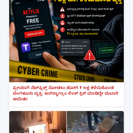
ಫ್ರೀಯಾಗಿ ನೆಟ್‌ಫ್ಲಿಕ್ಸ್ ನೋಡಲು ಹೋಗಿ ₹1 ಲಕ್ಷ ಕಳೆದುಕೊಂಡ
ಬೆಂಗಳೂರು ವ್ಯಕ್ತಿ; ಇನ್‌ಸ್ಟಾಗ್ರಾಂ ಲಿಂಕ್ ಕ್ಲಿಕ್ ಮಾಡಿದ್ದೇ ದುಬಾರಿ
ಆಯಿತು!