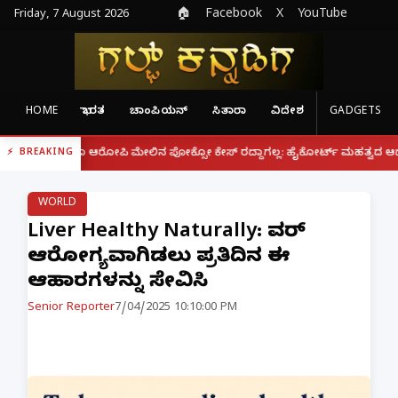
Friday, 7 August 2026
🏠
Facebook
X
YouTube
HOME
ಭಾರತ
ಚಾಂಪಿಯನ್
ಸಿತಾರಾ
ವಿದೇಶ
GADGETS
|
ರೂ ಆರೋಪಿ ಮೇಲಿನ ಪೋಕ್ಸೋ ಕೇಸ್ ರದ್ದಾಗಲ್ಲ: ಹೈಕೋರ್ಟ್ ಮಹತ್ವದ ಆದೇಶ
ಫೋನ್ ನ
BREAKING
WORLD
Liver Healthy Naturally: ಲಿವರ್
ಆರೋಗ್ಯವಾಗಿಡಲು ಪ್ರತಿದಿನ ಈ
ಆಹಾರಗಳನ್ನು ಸೇವಿಸಿ
Senior Reporter
7/04/2025 10:10:00 PM