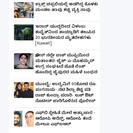
ಕ್ರಾಕ್ಸ್ ಚಪ್ಪಲಿಯಲ್ಲಿ ಅಡಗಿದ್ದ ಕೊಳಕು
ಮಂಡಲ ಹಾವು ಕಚ್ಚಿ ವ್ಯಕ್ತಿ ಸಾವು
ಇರಾನ್ ಯುದ್ಧದಿಂದ ವಿಳಂಬ:
ಕುವೈತ್‌ನಿಂದ ತಾಯ್ನಾಡಿಗೆ ತಲುಪಿದ
20 ಭಾರತೀಯರ ಮೃತದೇಹಗಳು
[Kuwait]
ಫೋನ್ ನಲ್ಲೇ ಪಾಕ್ ಮುಫ್ತಿಯಿಂದ
ಮತಾಂತರ: ಜೈಶ್-ಎ-ಮೊಹಮ್ಮದ್
ಉಗ್ರ ಸಂಘಟನೆ ಜೊತೆ ಲಿಂಕ್
ಹೊಂದಿದ್ದ ಜೈಪುರದ ಮಹಿಳೆ ಬಂಧನ!
ಮುಂಬೈ: ಉದ್ಯಮಿಗೆ 60ಕೋಟಿ ರೂ.
ಪಂಗನಾಮ- ನಟಿ ಶಿಲ್ಪಾ ಶೆಟ್ಟಿ ಪತಿ
ರಾಜ್ ಕುಂದ್ರಾ ಪರಾರಿ- ಲುಕ್ ಔಟ್
ನೊಟೀಸ್ ಜಾರಿಗೊಳಿಸಿದ ಪೊಲೀಸ್
ಎಫ್‌ಬಿ ಸ್ನೇಹಿತೆ ಮೇಲೆ ಅತ್ಯಾಚಾರ -
ಆರೋಪಿ ಅರೆಸ್ಟ್, ಆರೋಪಿ ತಂದೆ
ಮೇಲೂ ಎಫ್ಐಆರ್