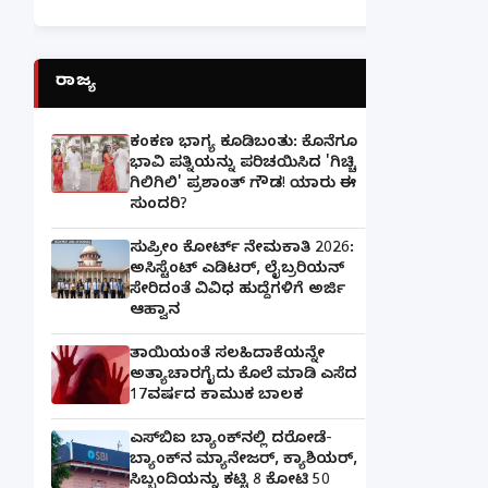
ರಾಜ್ಯ
ಕಂಕಣ ಭಾಗ್ಯ ಕೂಡಿಬಂತು: ಕೊನೆಗೂ
ಭಾವಿ ಪತ್ನಿಯನ್ನು ಪರಿಚಯಿಸಿದ 'ಗಿಚ್ಚಿ
ಗಿಲಿಗಿಲಿ' ಪ್ರಶಾಂತ್ ಗೌಡ! ಯಾರು ಈ
ಸುಂದರಿ?
ಸುಪ್ರೀಂ ಕೋರ್ಟ್ ನೇಮಕಾತಿ 2026:
ಅಸಿಸ್ಟೆಂಟ್ ಎಡಿಟರ್, ಲೈಬ್ರರಿಯನ್
ಸೇರಿದಂತೆ ವಿವಿಧ ಹುದ್ದೆಗಳಿಗೆ ಅರ್ಜಿ
ಆಹ್ವಾನ
ತಾಯಿಯಂತೆ ಸಲಹಿದಾಕೆಯನ್ನೇ
ಅತ್ಯಾಚಾರಗೈದು ಕೊಲೆ ಮಾಡಿ ಎಸೆದ
17ವರ್ಷದ ಕಾಮುಕ ಬಾಲಕ
ಎಸ್‌ಬಿಐ ಬ್ಯಾಂಕ್‌ನಲ್ಲಿ‌ ದರೋಡೆ-
ಬ್ಯಾಂಕ್​ನ ಮ್ಯಾನೇಜರ್‌, ಕ್ಯಾಶಿಯರ್‌,
ಸಿಬ್ಬಂದಿಯನ್ನು ಕಟ್ಟಿ 8 ಕೋಟಿ 50