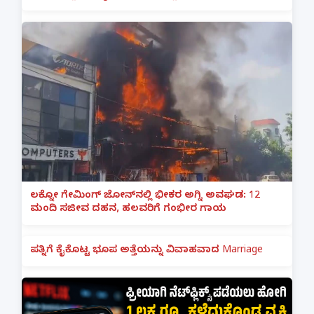
ಲಕ್ನೋ ಗೇಮಿಂಗ್ ಜೋನ್‌ನಲ್ಲಿ ಭೀಕರ ಅಗ್ನಿ ಅವಘಡ: 12
ಮಂದಿ ಸಜೀವ ದಹನ, ಹಲವರಿಗೆ ಗಂಭೀರ ಗಾಯ
ಪತ್ನಿಗೆ ಕೈಕೊಟ್ಟ ಭೂಪ ಅತ್ತೆಯನ್ನು ವಿವಾಹವಾದ Marriage