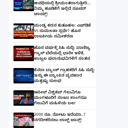
ಅವಧಿಯಲ್ಲಿ ಶ್ರೀಮಂತರಾಗುತ್ತೀರಿ...
ನಿಮ್ಮ ಹೂಡಿಕೆಗೆ ಇಲ್ಲಿದೆ ಸೂಪರ್
ಚಾಯ್ಸ್‌!
ಮಂಡ್ಯ ಕದನ ಕುತೂಹಲ: ಎಚ್‌ಡಿಕೆ
Vs ಸುಮಲತಾ ಸ್ಪರ್ಧೆ? ಹೊಸ
ರಾಜಕೀಯ ಸಮೀಕರಣ
ಹೊಸ ವರ್ಷಕ್ಕೆ ಸಿಹಿ ಸುದ್ದಿ: ವಾಣಿಜ್ಯ
ಗ್ಯಾಸ್‌ ಬೆಲೆಯಲ್ಲಿ ಭಾರೀ ಇಳಿಕೆ,
ಉಜ್ವಲ ಫಲಾನುಭವಿಗಳಿಗೆ ಸಂತಸ
ಕೆನರಾ ಬ್ಯಾಂಕ್‌ ಗ್ರಾಹಕರಿಗೆ ಸಿಹಿ ಸುದ್ದಿ:
ಇನ್ನು ಈ ಬ್ಯಾಂಕಿನ ವ್ಯವಹಾರ
ಮತ್ತಷ್ಟು ಸುಲಭ!
ಆಸೀಸ್ ವಿಶ್ವಕಪ್ ಗೆಲುವಿಗೂ
ಮಂಗಳೂರಿಗೆ ನಂಟು! ಕಾಂಗರೂ
ಗೆಲುವಿಗೆ ಮಹಿಳೆಯ ಬಲ!
2000 ರೂ. ನೋಟು ಇದೆಯಾ..?
ನಗದೀಕರಿಸಲು ಲಾಸ್ಟ್‌ ಚಾನ್ಸ್‌!