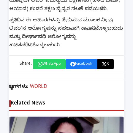
ಯಾವುದೇ ಲಿವರ್ ಸಮಸ್ಯೆಯ ಲಕ್ಷಣಗಳು (ಹಳದಿ ಚರ್ಮ,
ಆಯಾಸ) ಕಂಡರೆ ತಕ್ಷಣ ವೈದ್ಯರ ಸಲಹೆ ಪಡೆಯಬೇಕು.
ಪ್ರತಿದಿನ ಈ ಆಹಾರಗಳನ್ನು ಸೇವಿಸುವ ಮೂಲಕ ನೀವು
ಲಿವರ್‌ನ ಆರೋಗ್ಯವನ್ನು ಸಹಜವಾಗಿ ಕಾಪಾಡಿಕೊಳ್ಳಬಹುದು
ಮತ್ತು ದೀರ್ಘಾವಧಿ ಆರೋಗ್ಯವನ್ನು
ಖಚಿತಪಡಿಸಿಕೊಳ್ಳಬಹುದು.
Share:
WhatsApp
Facebook
X
ಟ್ಯಾಗ್‌ಗಳು:
WORLD
Related News