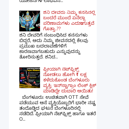
ಯೋಜನೆಗಳ ಲಾಭವನ...
ಶನಿ ದೇವರು ನಿಮ್ಮ ಕನಸಿನಲ್ಲಿ
ಬಂದರೆ ಮುಂದೆ ಏನೆಲ್ಲಾ
ಪರಿಣಾಮಗಳು ಎದುರಾಗುತ್ತವೆ
ಗೊತ್ತಾ..??
ಶನಿ ದೇವರಿಗೆ ಸಂಬಂಧಿಸಿದ ಕನಸುಗಳು
ಬಿದ್ದರೆ, ಅದು ನಿಮ್ಮ ಜೀವನದಲ್ಲಿ ಕೆಲವು
ಪ್ರಮುಖ ಬದಲಾವಣೆಗಳಿಗೆ
ಕಾರಣವಾಗಬಹುದು ಎನ್ನುವುದನ್ನು
ತೋರಿಸುತ್ತದೆ. ಶನಿದ...
ಫ್ರೀಯಾಗಿ ನೆಟ್‌ಫ್ಲಿಕ್ಸ್
ನೋಡಲು ಹೋಗಿ ₹1 ಲಕ್ಷ
ಕಳೆದುಕೊಂಡ ಬೆಂಗಳೂರು
ವ್ಯಕ್ತಿ; ಇನ್‌ಸ್ಟಾಗ್ರಾಂ ಲಿಂಕ್ ಕ್ಲಿಕ್
ಮಾಡಿದ್ದೇ ದುಬಾರಿ ಆಯಿತು!
ಬೆಂಗಳೂರು: ಉಚಿತವಾಗಿ OTT ಸೇವೆ
ಪಡೆಯುವ ಆಸೆ ವ್ಯಕ್ತಿಯೊಬ್ಬರಿಗೆ ಭಾರೀ ನಷ್ಟ
ತಂದೊಡ್ಡಿದ ಘಟನೆ ಬೆಂಗಳೂರಿನಲ್ಲಿ
ನಡೆದಿದೆ. ಫ್ರೀಯಾಗಿ ನೆಟ್‌ಫ್ಲಿಕ್ಸ್ ಹಾಗೂ ಇತರೆ
O...