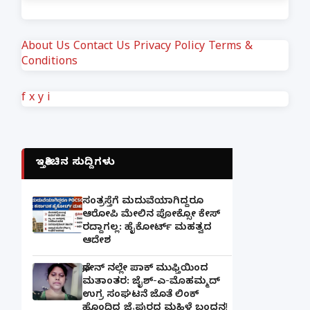
About Us
Contact Us
Privacy Policy
Terms &
Conditions
f
x
y
i
ಇತ್ತೀಚಿನ ಸುದ್ದಿಗಳು
ಸಂತ್ರಸ್ತೆಗೆ ಮದುವೆಯಾಗಿದ್ದರೂ
ಆರೋಪಿ ಮೇಲಿನ ಪೋಕ್ಸೋ ಕೇಸ್
ರದ್ದಾಗಲ್ಲ: ಹೈಕೋರ್ಟ್ ಮಹತ್ವದ
ಆದೇಶ
ಫೋನ್ ನಲ್ಲೇ ಪಾಕ್ ಮುಫ್ತಿಯಿಂದ
ಮತಾಂತರ: ಜೈಶ್-ಎ-ಮೊಹಮ್ಮದ್
ಉಗ್ರ ಸಂಘಟನೆ ಜೊತೆ ಲಿಂಕ್
ಹೊಂದಿದ್ದ ಜೈಪುರದ ಮಹಿಳೆ ಬಂಧನ!