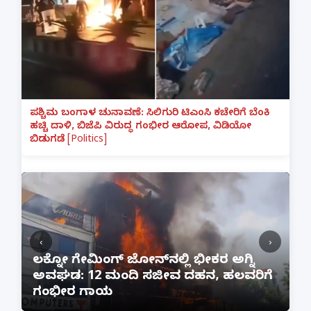
ಪಶ್ಚಿಮ ಬಂಗಾಳ ಚುನಾವಣೆ: ಸಿಲಿಗುರಿ ಟಿಎಂಸಿ ಕಚೇರಿಗೆ ಬೆಂಕಿ
ಹಚ್ಚಿ ದಾಳಿ, ಬಿಜೆಪಿ ವಿರುದ್ಧ ಗಂಭೀರ ಆರೋಪ, ವಿಡಿಯೋ
ಬಿಡುಗಡೆ [Politics]
‹
›
:
ಲಕ್ನೋ ಗೇಮಿಂಗ್ ಜೋನ್‌ನಲ್ಲಿ ಭೀಕರ ಅಗ್ನಿ
ಅವಘಡ: 12 ಮಂದಿ ಸಜೀವ ದಹನ, ಹಲವರಿಗೆ
ಪ
ಗಂಭೀರ ಗಾಯ
M