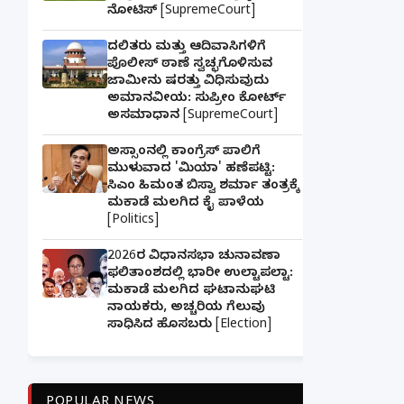
ನೋಟಿಸ್ [SupremeCourt]
ದಲಿತರು ಮತ್ತು ಆದಿವಾಸಿಗಳಿಗೆ
ಪೊಲೀಸ್ ಠಾಣೆ ಸ್ವಚ್ಛಗೊಳಿಸುವ
ಜಾಮೀನು ಷರತ್ತು ವಿಧಿಸುವುದು
ಅಮಾನವೀಯ: ಸುಪ್ರೀಂ ಕೋರ್ಟ್
ಅಸಮಾಧಾನ [SupremeCourt]
ಅಸ್ಸಾಂನಲ್ಲಿ ಕಾಂಗ್ರೆಸ್ ಪಾಲಿಗೆ
ಮುಳುವಾದ 'ಮಿಯಾ' ಹಣೆಪಟ್ಟಿ:
ಸಿಎಂ ಹಿಮಂತ ಬಿಸ್ವಾ ಶರ್ಮಾ ತಂತ್ರಕ್ಕೆ
ಮಕಾಡೆ ಮಲಗಿದ ಕೈ ಪಾಳೆಯ
[Politics]
2026ರ ವಿಧಾನಸಭಾ ಚುನಾವಣಾ
ಫಲಿತಾಂಶದಲ್ಲಿ ಭಾರೀ ಉಲ್ಟಾಪಲ್ಟಾ:
ಮಕಾಡೆ ಮಲಗಿದ ಘಟಾನುಘಟಿ
ನಾಯಕರು, ಅಚ್ಚರಿಯ ಗೆಲುವು
ಸಾಧಿಸಿದ ಹೊಸಬರು [Election]
POPULAR NEWS