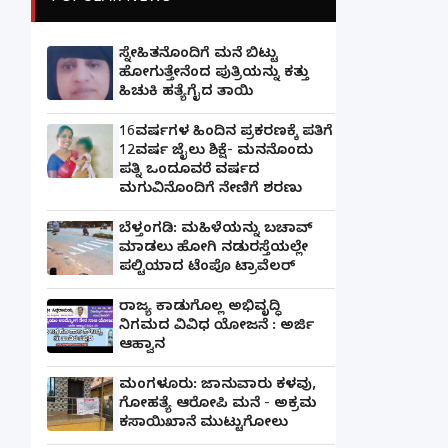
ಸ್ನೇಹಿತನೊಂದಿಗೆ ಮನೆ ಬಿಟ್ಟು
ಹೋಗುತ್ತೇನೆಂದ ಪುತ್ರಿಯನ್ನು ಕತ್ತು
ಹಿಚುಕಿ ಹತ್ಯೆಗೈದ ತಾಯಿ
16ವರ್ಷಗಳ ಹಿಂದಿನ ಪ್ರಕರಣಕ್ಕೆ ಪತಿಗೆ
12ವರ್ಷ ಜೈಲು ಶಿಕ್ಷೆ- ಮನನೊಂದು
ಪತ್ನಿ ಒಂದೂವರೆ ವರ್ಷದ
ಮಗುವಿನೊಂದಿಗೆ ನೇಣಿಗೆ ಶರಣು
ಬೆಳ್ತಂಗಡಿ: ಮಹಿಳೆಯನ್ನು ಬಚಾವ್
ಮಾಡಲು ಹೋಗಿ ನಡುರಸ್ತೆಯಲ್ಲೇ
ಪಲ್ಟಿಯಾದ ಟೆಂಪೊ ಟ್ರಾವೆಲರ್
ರಾಜ್ಯ ಕಾಡುಗೊಲ್ಲ ಅಭಿವೃದ್ಧಿ
ನಿಗಮದ ವಿವಿಧ ಯೋಜನೆ : ಅರ್ಜಿ
ಆಹ್ವಾನ
ಮಂಗಳೂರು: ಜಾನುವಾರು ಕಳವು,
ಗೋಹತ್ಯೆ ಆರೋಪಿ ಮನೆ - ಅಕ್ರಮ
ಕಸಾಯಿಖಾನೆ ಮುಟ್ಟುಗೋಲು