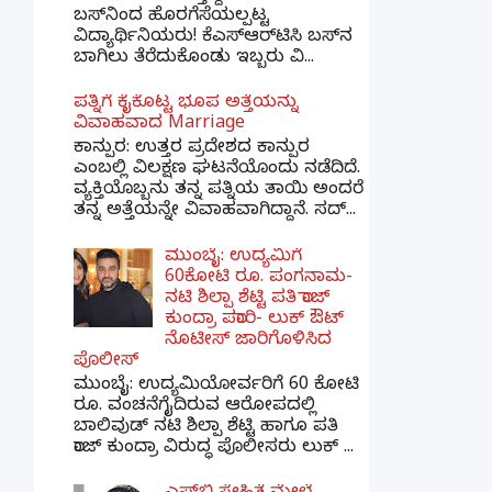
ಬಸ್‌ನಿಂದ ಹೊರಗೆಸೆಯಲ್ಪಟ್ಟ
ವಿದ್ಯಾರ್ಥಿನಿಯರು! ಕೆಎಸ್‌ಆರ್‌ಟಿಸಿ ಬಸ್‌ನ
ಬಾಗಿಲು ತೆರೆದುಕೊಂಡು ಇಬ್ಬರು ವಿ...
ಪತ್ನಿಗೆ ಕೈಕೊಟ್ಟ ಭೂಪ ಅತ್ತೆಯನ್ನು
ವಿವಾಹವಾದ Marriage
ಕಾನ್ಪುರ: ಉತ್ತರ ಪ್ರದೇಶದ ಕಾನ್ಪುರ
ಎಂಬಲ್ಲಿ ವಿಲಕ್ಷಣ ಘಟನೆಯೊಂದು ನಡೆದಿದೆ.
ವ್ಯಕ್ತಿಯೊಬ್ಬನು ತನ್ನ ಪತ್ನಿಯ ತಾಯಿ ಅಂದರೆ
ತನ್ನ ಅತ್ತೆಯನ್ನೇ ವಿವಾಹವಾಗಿದ್ದಾನೆ. ಸದ್...
ಮುಂಬೈ: ಉದ್ಯಮಿಗೆ
60ಕೋಟಿ ರೂ. ಪಂಗನಾಮ-
ನಟಿ ಶಿಲ್ಪಾ ಶೆಟ್ಟಿ ಪತಿ ರಾಜ್
ಕುಂದ್ರಾ ಪರಾರಿ- ಲುಕ್ ಔಟ್
ನೊಟೀಸ್ ಜಾರಿಗೊಳಿಸಿದ
ಪೊಲೀಸ್
ಮುಂಬೈ: ಉದ್ಯಮಿಯೋರ್ವರಿಗೆ 60 ಕೋಟಿ
ರೂ. ವಂಚನೆಗೈದಿರುವ ಆರೋಪದಲ್ಲಿ
ಬಾಲಿವುಡ್ ನಟಿ ಶಿಲ್ಪಾ ಶೆಟ್ಟಿ ಹಾಗೂ ಪತಿ
ರಾಜ್ ಕುಂದ್ರಾ ವಿರುದ್ಧ ಪೊಲೀಸರು ಲುಕ್ ...