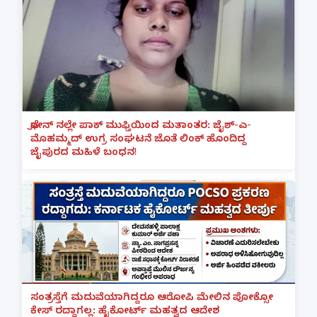
ಫೋನ್ ನಲ್ಲೇ ಪಾಕ್ ಮುಫ್ತಿಯಿಂದ ಮತಾಂತರ: ಜೈಶ್-ಎ-
ಮೊಹಮ್ಮದ್ ಉಗ್ರ ಸಂಘಟನೆ ಜೊತೆ ಲಿಂಕ್ ಹೊಂದಿದ್ದ
ಜೈಪುರದ ಮಹಿಳೆ ಬಂಧನ!
ಸಂತ್ರಸ್ತೆಗೆ ಮದುವೆಯಾಗಿದ್ದರೂ ಆರೋಪಿ ಮೇಲಿನ ಪೋಕ್ಸೋ
ಕೇಸ್ ರದ್ದಾಗಲ್ಲ: ಹೈಕೋರ್ಟ್ ಮಹತ್ವದ ಆದೇಶ