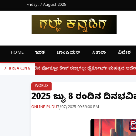
Friday, 7 August 2026
HOME
ಭಾರತ
ಚಾಂಪಿಯನ್
ಸಿತಾರಾ
ವಿದೇಶ
|
ೋಕ್ಸೋ ಕೇಸ್ ರದ್ದಾಗಲ್ಲ: ಹೈಕೋರ್ಟ್ ಮಹತ್ವದ ಆದೇಶ
ಫೋನ್ ನಲ
BREAKING
WORLD
2025 ಜುಲೈ 8 ರಂದಿನ ದಿನಭವ
ONLINE PUDU
7/07/2025 09:59:00 PM