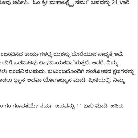
ಹೂವು ಅರ್ಪಿಸಿ. "ಓಂ ಶ್ರೀ ಮಹಾಲಕ್ಷ್ಮೈ ನಮಃ" ಜಪವನ್ನು 21 ಬಾರಿ
ಂಬಂಧಿಸಿದ ಕಾರ್ಯಗಳಲ್ಲಿ ಯಶಸ್ಸು ದೊರೆಯುವ ಸಾಧ್ಯತೆ ಇದೆ.
ೊಂದಿಗೆ ಒಡನಾಟವು ಲಾಭದಾಯಕವಾಗಿರುತ್ತದೆ. ಆದರೆ, ನಿಮ್ಮ
್ರಹಿಕೆಗಳು ಸಂಭವಿಸಬಹುದು. ಕುಟುಂಬದೊಂದಿಗೆ ಸಂತೋಷದ ಕ್ಷಣಗಳನ್ನು
ಮಾಡಲು ಧ್ಯಾನ ಅಥವಾ ಯೋಗಾಭ್ಯಾಸ ಮಾಡಿ. ಪ್ರೀತಿಯಲ್ಲಿ, ನಿಮ್ಮ
ಿ, "ಓಂ ಗಂ ಗಣಪತಯೇ ನಮಃ" ಜಪವನ್ನು 11 ಬಾರಿ ಮಾಡಿ. ಹಸಿರು