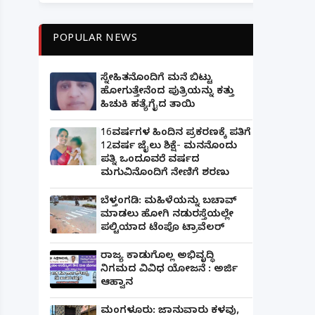
POPULAR NEWS
ಸ್ನೇಹಿತನೊಂದಿಗೆ ಮನೆ ಬಿಟ್ಟು
ಹೋಗುತ್ತೇನೆಂದ ಪುತ್ರಿಯನ್ನು ಕತ್ತು
ಹಿಚುಕಿ ಹತ್ಯೆಗೈದ ತಾಯಿ
16ವರ್ಷಗಳ ಹಿಂದಿನ ಪ್ರಕರಣಕ್ಕೆ ಪತಿಗೆ
12ವರ್ಷ ಜೈಲು ಶಿಕ್ಷೆ- ಮನನೊಂದು
ಪತ್ನಿ ಒಂದೂವರೆ ವರ್ಷದ
ಮಗುವಿನೊಂದಿಗೆ ನೇಣಿಗೆ ಶರಣು
ಬೆಳ್ತಂಗಡಿ: ಮಹಿಳೆಯನ್ನು ಬಚಾವ್
ಮಾಡಲು ಹೋಗಿ ನಡುರಸ್ತೆಯಲ್ಲೇ
ಪಲ್ಟಿಯಾದ ಟೆಂಪೊ ಟ್ರಾವೆಲರ್
ರಾಜ್ಯ ಕಾಡುಗೊಲ್ಲ ಅಭಿವೃದ್ಧಿ
ನಿಗಮದ ವಿವಿಧ ಯೋಜನೆ : ಅರ್ಜಿ
ಆಹ್ವಾನ
ಮಂಗಳೂರು: ಜಾನುವಾರು ಕಳವು,