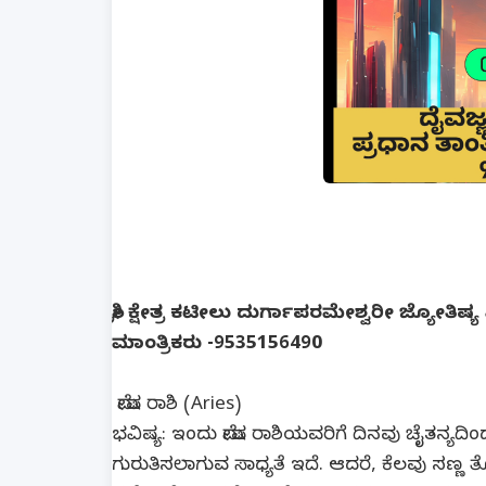
ಶ್ರೀ ಕ್ಷೇತ್ರ ಕಟೀಲು ದುರ್ಗಾಪರಮೇಶ್ವರೀ ಜ್ಯೋತಿಷ
ಮಾಂತ್ರಿಕರು -9535156490
ಮೇಷ ರಾಶಿ (Aries)
ಭವಿಷ್ಯ: ಇಂದು ಮೇಷ ರಾಶಿಯವರಿಗೆ ದಿನವು ಚೈತನ್ಯದಿಂದ 
ಗುರುತಿಸಲಾಗುವ ಸಾಧ್ಯತೆ ಇದೆ. ಆದರೆ, ಕೆಲವು ಸಣ್