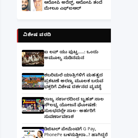
ಆರೋಪಿ ಅರೆಸ್ಟ್, ಆರೋಪಿ ತಂದೆ
ಮೇಲೂ ಎಫ್ಐಆರ್
ವಿಶೇಷ ವರದಿ
ಐ ಲವ್ ಯು ಪುಟ್ಟ.....: ಒಂದು
ಅಮೂಲ್ಯ ನುಡಿನಮನ
ಶಬರಿಮಲೆ ಯಾತ್ರಿಗಳಿಗೆ ಮಹತ್ವದ
ಪ್ರಕಟಣೆ ಅರಣ್ಯ ಮೂಲಕ ಬರುವ
ಭಕ್ತರಿಗೆ ವಿಶೇಷ ದರ್ಶನದ ವ್ಯವಸ್ಥೆ
ರಾಜ್ಯ ಸರ್ಕಾರದಿಂದ ಬೃಹತ್ ಸಾಲ
ಸೌಲಭ್ಯ ಯೋಜನೆ ಘೋಷಣೆ:
ಸುಲಭದಲ್ಲೇ ಸಾಲ- ಅರ್ಹರಿಗೆ
ಸುವರ್ಣಾವಕಾಶ
ಡಿಜಿಟಲ್ ಪೇಮೆಂಟಿಗೆ G Pay,
PhonePe ಬಳಸುತ್ತೀರಾ..? ಹಾಗಿದ್ದರೆ