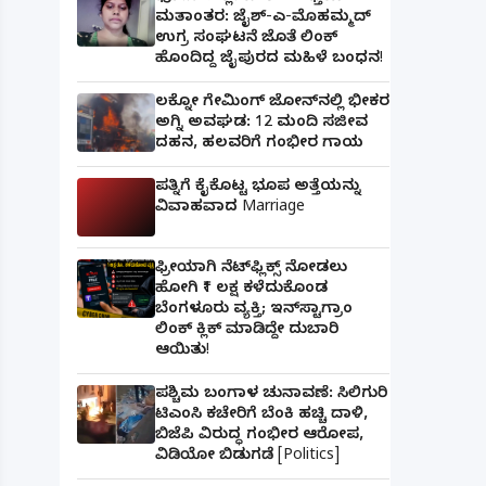
ಮತಾಂತರ: ಜೈಶ್-ಎ-ಮೊಹಮ್ಮದ್
ಉಗ್ರ ಸಂಘಟನೆ ಜೊತೆ ಲಿಂಕ್
ಹೊಂದಿದ್ದ ಜೈಪುರದ ಮಹಿಳೆ ಬಂಧನ!
ಲಕ್ನೋ ಗೇಮಿಂಗ್ ಜೋನ್‌ನಲ್ಲಿ ಭೀಕರ
ಅಗ್ನಿ ಅವಘಡ: 12 ಮಂದಿ ಸಜೀವ
ದಹನ, ಹಲವರಿಗೆ ಗಂಭೀರ ಗಾಯ
ಪತ್ನಿಗೆ ಕೈಕೊಟ್ಟ ಭೂಪ ಅತ್ತೆಯನ್ನು
ವಿವಾಹವಾದ Marriage
ಫ್ರೀಯಾಗಿ ನೆಟ್‌ಫ್ಲಿಕ್ಸ್ ನೋಡಲು
ಹೋಗಿ ₹1 ಲಕ್ಷ ಕಳೆದುಕೊಂಡ
ಬೆಂಗಳೂರು ವ್ಯಕ್ತಿ; ಇನ್‌ಸ್ಟಾಗ್ರಾಂ
ಲಿಂಕ್ ಕ್ಲಿಕ್ ಮಾಡಿದ್ದೇ ದುಬಾರಿ
ಆಯಿತು!
ಪಶ್ಚಿಮ ಬಂಗಾಳ ಚುನಾವಣೆ: ಸಿಲಿಗುರಿ
ಟಿಎಂಸಿ ಕಚೇರಿಗೆ ಬೆಂಕಿ ಹಚ್ಚಿ ದಾಳಿ,
ಬಿಜೆಪಿ ವಿರುದ್ಧ ಗಂಭೀರ ಆರೋಪ,
ವಿಡಿಯೋ ಬಿಡುಗಡೆ [Politics]