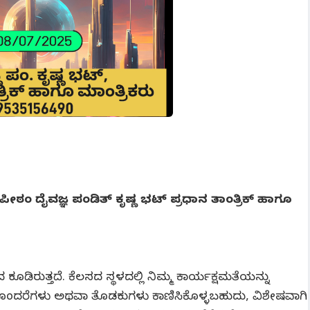
್ಯ ಪೀಠಂ ದೈವಜ್ಞ ಪಂಡಿತ್ ಕೃಷ್ಣ ಭಟ್ ಪ್ರಧಾನ ತಾಂತ್ರಿಕ್ ಹಾಗೂ
ಕೂಡಿರುತ್ತದೆ. ಕೆಲಸದ ಸ್ಥಳದಲ್ಲಿ ನಿಮ್ಮ ಕಾರ್ಯಕ್ಷಮತೆಯನ್ನು
ಣ ತೊಂದರೆಗಳು ಅಥವಾ ತೊಡಕುಗಳು ಕಾಣಿಸಿಕೊಳ್ಳಬಹುದು, ವಿಶೇಷವಾಗಿ