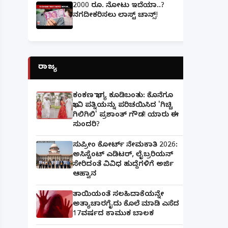
2000 ರೂ. ನೋಟು ಇದೆಯಾ..?
ನಗದೀಕರಿಸಲು ಲಾಸ್ಟ್‌ ಚಾನ್ಸ್‌!
ರಾಜ್ಯ
ಕಂಕಣ ಭಾಗ್ಯ ಕೂಡಿಬಂತು: ಕೊನೆಗೂ
ಭಾವಿ ಪತ್ನಿಯನ್ನು ಪರಿಚಯಿಸಿದ 'ಗಿಚ್ಚಿ
ಗಿಲಿಗಿಲಿ' ಪ್ರಶಾಂತ್ ಗೌಡ! ಯಾರು ಈ
ಸುಂದರಿ?
ಸುಪ್ರೀಂ ಕೋರ್ಟ್ ನೇಮಕಾತಿ 2026:
ಅಸಿಸ್ಟೆಂಟ್ ಎಡಿಟರ್, ಲೈಬ್ರರಿಯನ್
ಸೇರಿದಂತೆ ವಿವಿಧ ಹುದ್ದೆಗಳಿಗೆ ಅರ್ಜಿ
ಆಹ್ವಾನ
ತಾಯಿಯಂತೆ ಸಲಹಿದಾಕೆಯನ್ನೇ
ಅತ್ಯಾಚಾರಗೈದು ಕೊಲೆ ಮಾಡಿ ಎಸೆದ
17ವರ್ಷದ ಕಾಮುಕ ಬಾಲಕ