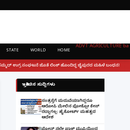
ADVT
AGRICULTURE
ba
STATE
WORLD
HOME
|
 ಲಿಂಕ್ ಹೊಂದಿದ್ದ ಜೈಪುರದ ಮಹಿಳೆ ಬಂಧನ!
ಲಕ್ನೋ ಗೇಮಿಂಗ
ಇತ್ತೀಚಿನ ಸುದ್ದಿಗಳು
ಸಂತ್ರಸ್ತೆಗೆ ಮದುವೆಯಾಗಿದ್ದರೂ
ಆರೋಪಿ ಮೇಲಿನ ಪೋಕ್ಸೋ ಕೇಸ್
ರದ್ದಾಗಲ್ಲ: ಹೈಕೋರ್ಟ್ ಮಹತ್ವದ
ಆದೇಶ
ಫೋನ್ ನಲ್ಲೇ ಪಾಕ್ ಮುಫ್ತಿಯಿಂದ