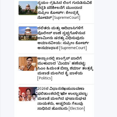
ಸ್ವಯಂ-ಗ್ರಹಿಸಿದ ಲಿಂಗ ಗುರುತಿಸುವಿಕೆ
ರದ್ದತಿ ಪರಿಶೀಲನೆಗೆ ಮುಂದಾದ
ಸುಪ್ರೀಂ ಕೋರ್ಟ್: ಕೇಂದ್ರಕ್ಕೆ
ನೋಟಿಸ್ [SupremeCourt]
ದಲಿತರು ಮತ್ತು ಆದಿವಾಸಿಗಳಿಗೆ
ಪೊಲೀಸ್ ಠಾಣೆ ಸ್ವಚ್ಛಗೊಳಿಸುವ
ಜಾಮೀನು ಷರತ್ತು ವಿಧಿಸುವುದು
ಅಮಾನವೀಯ: ಸುಪ್ರೀಂ ಕೋರ್ಟ್
ಅಸಮಾಧಾನ [SupremeCourt]
ಅಸ್ಸಾಂನಲ್ಲಿ ಕಾಂಗ್ರೆಸ್ ಪಾಲಿಗೆ
ಮುಳುವಾದ 'ಮಿಯಾ' ಹಣೆಪಟ್ಟಿ:
ಸಿಎಂ ಹಿಮಂತ ಬಿಸ್ವಾ ಶರ್ಮಾ ತಂತ್ರಕ್ಕೆ
ಮಕಾಡೆ ಮಲಗಿದ ಕೈ ಪಾಳೆಯ
[Politics]
2026ರ ವಿಧಾನಸಭಾ ಚುನಾವಣಾ
ಫಲಿತಾಂಶದಲ್ಲಿ ಭಾರೀ ಉಲ್ಟಾಪಲ್ಟಾ:
ಮಕಾಡೆ ಮಲಗಿದ ಘಟಾನುಘಟಿ
ನಾಯಕರು, ಅಚ್ಚರಿಯ ಗೆಲುವು
ಸಾಧಿಸಿದ ಹೊಸಬರು [Election]