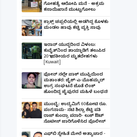
ಗೋಹತ್ಯೆ ಆರೋಪಿ ಮನೆ - ಅಕ್ರಮ
ಕಸಾಯಿಖಾನೆ ಮುಟ್ಟುಗೋಲು
ಕ್ರಾಕ್ಸ್ ಚಪ್ಪಲಿಯಲ್ಲಿ ಅಡಗಿದ್ದ ಕೊಳಕು
ಮಂಡಲ ಹಾವು ಕಚ್ಚಿ ವ್ಯಕ್ತಿ ಸಾವು
ಇರಾನ್ ಯುದ್ಧದಿಂದ ವಿಳಂಬ:
ಕುವೈತ್‌ನಿಂದ ತಾಯ್ನಾಡಿಗೆ ತಲುಪಿದ
20 ಭಾರತೀಯರ ಮೃತದೇಹಗಳು
[Kuwait]
ಫೋನ್ ನಲ್ಲೇ ಪಾಕ್ ಮುಫ್ತಿಯಿಂದ
ಮತಾಂತರ: ಜೈಶ್-ಎ-ಮೊಹಮ್ಮದ್
ಉಗ್ರ ಸಂಘಟನೆ ಜೊತೆ ಲಿಂಕ್
ಹೊಂದಿದ್ದ ಜೈಪುರದ ಮಹಿಳೆ ಬಂಧನ!
ಮುಂಬೈ: ಉದ್ಯಮಿಗೆ 60ಕೋಟಿ ರೂ.
ಪಂಗನಾಮ- ನಟಿ ಶಿಲ್ಪಾ ಶೆಟ್ಟಿ ಪತಿ
ರಾಜ್ ಕುಂದ್ರಾ ಪರಾರಿ- ಲುಕ್ ಔಟ್
ನೊಟೀಸ್ ಜಾರಿಗೊಳಿಸಿದ ಪೊಲೀಸ್
ಎಫ್‌ಬಿ ಸ್ನೇಹಿತೆ ಮೇಲೆ ಅತ್ಯಾಚಾರ -