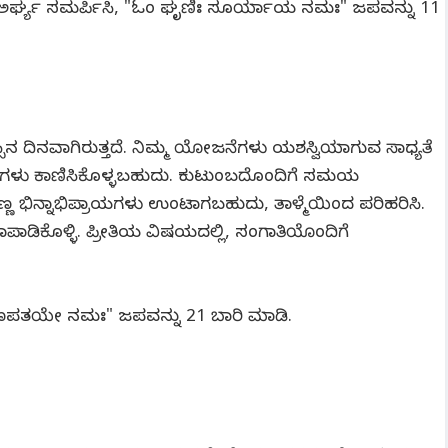
ರ್ಘ್ಯ ಸಮರ್ಪಿಸಿ, "ಓಂ ಘೃಣಿಃ ಸೂರ್ಯಾಯ ನಮಃ" ಜಪವನ್ನು 11
್ಸಿನ ದಿನವಾಗಿರುತ್ತದೆ. ನಿಮ್ಮ ಯೋಜನೆಗಳು ಯಶಸ್ವಿಯಾಗುವ ಸಾಧ್ಯತೆ
ಗಳು ಕಾಣಿಸಿಕೊಳ್ಳಬಹುದು. ಕುಟುಂಬದೊಂದಿಗೆ ಸಮಯ
ಣ ಭಿನ್ನಾಭಿಪ್ರಾಯಗಳು ಉಂಟಾಗಬಹುದು, ತಾಳ್ಮೆಯಿಂದ ಪರಿಹರಿಸಿ.
ಡಿಕೊಳ್ಳಿ. ಪ್ರೀತಿಯ ವಿಷಯದಲ್ಲಿ, ಸಂಗಾತಿಯೊಂದಿಗೆ
ಗಂ ಗಣಪತಯೇ ನಮಃ" ಜಪವನ್ನು 21 ಬಾರಿ ಮಾಡಿ.