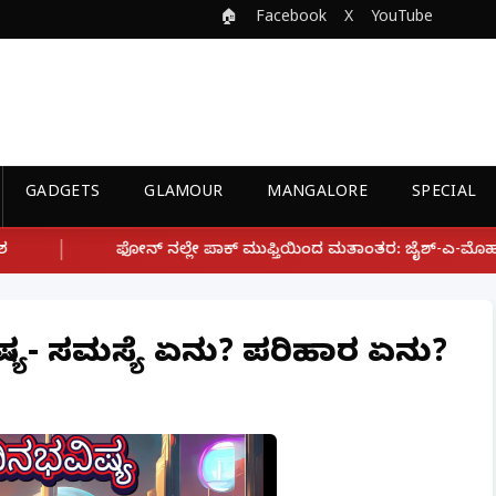
🏠
Facebook
X
YouTube
GADGETS
GLAMOUR
MANGALORE
SPECIAL
್ಲೇ ಪಾಕ್ ಮುಫ್ತಿಯಿಂದ ಮತಾಂತರ: ಜೈಶ್-ಎ-ಮೊಹಮ್ಮದ್ ಉಗ್ರ ಸಂಘಟನೆ ಜೊತೆ
ಿಷ್ಯ- ಸಮಸ್ಯೆ ಏನು? ಪರಿಹಾರ ಏನು?