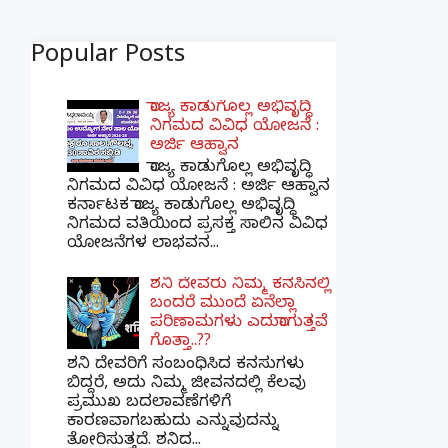
Popular Posts
ರಾಜ್ಯ ಕಾಡುಗೊಲ್ಲ ಅಭಿವೃದ್ಧಿ
ನಿಗಮದ ವಿವಿಧ ಯೋಜನೆ :
ಅರ್ಜಿ ಆಹ್ವಾನ
ರಾಜ್ಯ ಕಾಡುಗೊಲ್ಲ ಅಭಿವೃದ್ಧಿ
ನಿಗಮದ ವಿವಿಧ ಯೋಜನೆ : ಅರ್ಜಿ ಆಹ್ವಾನ
ಕರ್ನಾಟಕ ರಾಜ್ಯ ಕಾಡುಗೊಲ್ಲ ಅಭಿವೃದ್ಧಿ
ನಿಗಮದ ವತಿಯಿಂದ ಪ್ರಸಕ್ತ ಸಾಲಿನ ವಿವಿಧ
ಯೋಜನೆಗಳ ಲಾಭವನ...
ಶನಿ ದೇವರು ನಿಮ್ಮ ಕನಸಿನಲ್ಲಿ
ಬಂದರೆ ಮುಂದೆ ಏನೆಲ್ಲಾ
ಪರಿಣಾಮಗಳು ಎದುರಾಗುತ್ತವೆ
ಗೊತ್ತಾ..??
ಶನಿ ದೇವರಿಗೆ ಸಂಬಂಧಿಸಿದ ಕನಸುಗಳು
ಬಿದ್ದರೆ, ಅದು ನಿಮ್ಮ ಜೀವನದಲ್ಲಿ ಕೆಲವು
ಪ್ರಮುಖ ಬದಲಾವಣೆಗಳಿಗೆ
ಕಾರಣವಾಗಬಹುದು ಎನ್ನುವುದನ್ನು
ತೋರಿಸುತ್ತದೆ. ಶನಿದ...