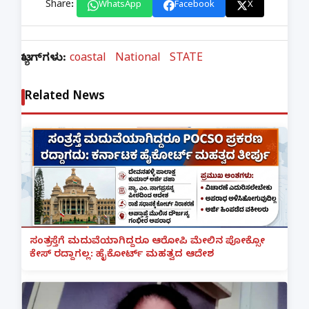
Share:
WhatsApp
Facebook
X
ಟ್ಯಾಗ್‌ಗಳು:
coastal
National
STATE
Related News
ಸಂತ್ರಸ್ತೆಗೆ ಮದುವೆಯಾಗಿದ್ದರೂ ಆರೋಪಿ ಮೇಲಿನ ಪೋಕ್ಸೋ
ಕೇಸ್ ರದ್ದಾಗಲ್ಲ: ಹೈಕೋರ್ಟ್ ಮಹತ್ವದ ಆದೇಶ