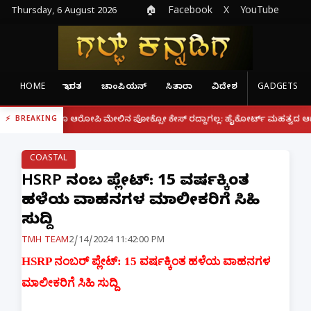
Thursday, 6 August 2026
🏠
Facebook
X
YouTube
HOME
ಭಾರತ
ಚಾಂಪಿಯನ್
ಸಿತಾರಾ
ವಿದೇಶ
GADGETS
|
ದ್ದರೂ ಆರೋಪಿ ಮೇಲಿನ ಪೋಕ್ಸೋ ಕೇಸ್ ರದ್ದಾಗಲ್ಲ: ಹೈಕೋರ್ಟ್ ಮಹತ್ವದ ಆದೇಶ
ಫೋನ
BREAKING
COASTAL
HSRP ನಂಬರ್ ಪ್ಲೇಟ್‌: 15 ವರ್ಷಕ್ಕಿಂತ
ಹಳೆಯ ವಾಹನಗಳ ಮಾಲೀಕರಿಗೆ ಸಿಹಿ
ಸುದ್ದಿ
TMH TEAM
2/14/2024 11:42:00 PM
HSRP ನಂಬರ್ ಪ್ಲೇಟ್‌: 15 ವರ್ಷಕ್ಕಿಂತ ಹಳೆಯ ವಾಹನಗಳ
ಮಾಲೀಕರಿಗೆ ಸಿಹಿ ಸುದ್ದಿ