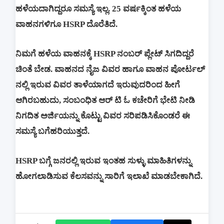
ಹಳೆಯದಾಗಿದ್ದರೂ ಸಮಸ್ಯೆ ಇಲ್ಲ. 25 ವರ್ಷಕ್ಕಿಂತ ಹಳೆಯ
ವಾಹನಗಳಿಗೂ HSRP ದೊರೆತಿದೆ.
ನಿಮಗೆ ಹಳೆಯ ವಾಹನಕ್ಕೆ HSRP ನಂಬರ್ ಪ್ಲೇಟ್ ಸಿಗದಿದ್ದರೆ
ಚಿಂತೆ ಬೇಡ. ವಾಹನದ ನೈಜ ವಿವರ ಹಾಗೂ ವಾಹನ ಪೋರ್ಟಲ್
ನಲ್ಲಿ ಇರುವ ವಿವರ ತಾಳೆಯಾಗದೆ ಇರುವುದರಿಂದ ಹೀಗೆ
ಆಗಿರಬಹುದು, ಸಂಬಂಧಿತ ಆರ್ ಟಿ ಓ ಕಚೇರಿಗೆ ಭೇಟಿ ನೀಡಿ
ನಿಗದಿತ ಅರ್ಜಿಯನ್ನು ಕೊಟ್ಟು ವಿವರ ಸರಿಪಡಿಸಿಕೊಂಡರೆ ಈ
ಸಮಸ್ಯೆ ಬಗೆಹರಿಯುತ್ತದೆ.
HSRP ಬಗ್ಗೆ ಜನರಲ್ಲಿ ಇರುವ ಇಂತಹ ಸುಳ್ಳು ಮಾಹಿತಿಗಳನ್ನು
ಹೋಗಲಾಡಿಸುವ ಕೆಲಸವನ್ನು ಸಾರಿಗೆ ಇಲಾಖೆ ಮಾಡಬೇಕಾಗಿದೆ.