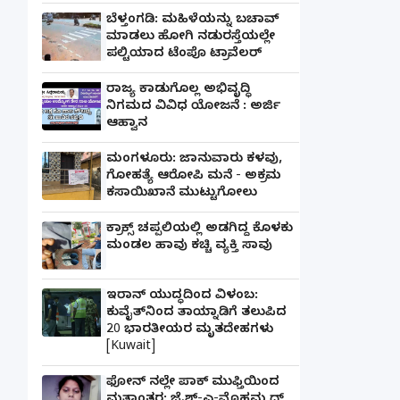
ಬೆಳ್ತಂಗಡಿ: ಮಹಿಳೆಯನ್ನು ಬಚಾವ್
ಮಾಡಲು ಹೋಗಿ ನಡುರಸ್ತೆಯಲ್ಲೇ
ಪಲ್ಟಿಯಾದ ಟೆಂಪೊ ಟ್ರಾವೆಲರ್
ರಾಜ್ಯ ಕಾಡುಗೊಲ್ಲ ಅಭಿವೃದ್ಧಿ
ನಿಗಮದ ವಿವಿಧ ಯೋಜನೆ : ಅರ್ಜಿ
ಆಹ್ವಾನ
ಮಂಗಳೂರು: ಜಾನುವಾರು ಕಳವು,
ಗೋಹತ್ಯೆ ಆರೋಪಿ ಮನೆ - ಅಕ್ರಮ
ಕಸಾಯಿಖಾನೆ ಮುಟ್ಟುಗೋಲು
ಕ್ರಾಕ್ಸ್ ಚಪ್ಪಲಿಯಲ್ಲಿ ಅಡಗಿದ್ದ ಕೊಳಕು
ಮಂಡಲ ಹಾವು ಕಚ್ಚಿ ವ್ಯಕ್ತಿ ಸಾವು
ಇರಾನ್ ಯುದ್ಧದಿಂದ ವಿಳಂಬ:
ಕುವೈತ್‌ನಿಂದ ತಾಯ್ನಾಡಿಗೆ ತಲುಪಿದ
20 ಭಾರತೀಯರ ಮೃತದೇಹಗಳು
[Kuwait]
ಫೋನ್ ನಲ್ಲೇ ಪಾಕ್ ಮುಫ್ತಿಯಿಂದ