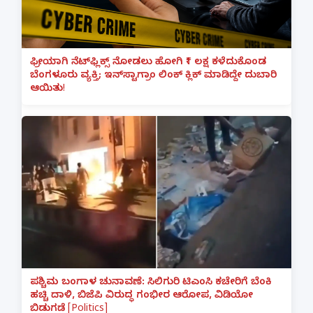
ಫ್ರೀಯಾಗಿ ನೆಟ್‌ಫ್ಲಿಕ್ಸ್ ನೋಡಲು ಹೋಗಿ ₹1 ಲಕ್ಷ ಕಳೆದುಕೊಂಡ
ಬೆಂಗಳೂರು ವ್ಯಕ್ತಿ; ಇನ್‌ಸ್ಟಾಗ್ರಾಂ ಲಿಂಕ್ ಕ್ಲಿಕ್ ಮಾಡಿದ್ದೇ ದುಬಾರಿ
ಆಯಿತು!
ಪಶ್ಚಿಮ ಬಂಗಾಳ ಚುನಾವಣೆ: ಸಿಲಿಗುರಿ ಟಿಎಂಸಿ ಕಚೇರಿಗೆ ಬೆಂಕಿ
ಹಚ್ಚಿ ದಾಳಿ, ಬಿಜೆಪಿ ವಿರುದ್ಧ ಗಂಭೀರ ಆರೋಪ, ವಿಡಿಯೋ
ಬಿಡುಗಡೆ [Politics]