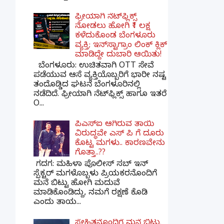
ಫ್ರೀಯಾಗಿ ನೆಟ್‌ಫ್ಲಿಕ್ಸ್
ನೋಡಲು ಹೋಗಿ ₹1 ಲಕ್ಷ
ಕಳೆದುಕೊಂಡ ಬೆಂಗಳೂರು
ವ್ಯಕ್ತಿ; ಇನ್‌ಸ್ಟಾಗ್ರಾಂ ಲಿಂಕ್ ಕ್ಲಿಕ್
ಮಾಡಿದ್ದೇ ದುಬಾರಿ ಆಯಿತು!
ಬೆಂಗಳೂರು: ಉಚಿತವಾಗಿ OTT ಸೇವೆ
ಪಡೆಯುವ ಆಸೆ ವ್ಯಕ್ತಿಯೊಬ್ಬರಿಗೆ ಭಾರೀ ನಷ್ಟ
ತಂದೊಡ್ಡಿದ ಘಟನೆ ಬೆಂಗಳೂರಿನಲ್ಲಿ
ನಡೆದಿದೆ. ಫ್ರೀಯಾಗಿ ನೆಟ್‌ಫ್ಲಿಕ್ಸ್ ಹಾಗೂ ಇತರೆ
O...
ಪಿಎಸ್​ಐ ಆಗಿರುವ ತಾಯಿ
ವಿರುದ್ಧವೇ ಎಸ್ ಪಿ ಗೆ ದೂರು
ಕೊಟ್ಟ ಮಗಳು.. ಕಾರಣವೇನು
ಗೊತ್ತಾ..??
ಗದಗ​: ಮಹಿಳಾ ಪೊಲೀಸ್​ ಸಬ್ ​ಇನ್​
ಸ್ಪೆಕ್ಟರ್​ ಮಗಳೊಬ್ಬಳು ಪ್ರಿಯಕರನೊಂದಿಗೆ
ಮನೆ ಬಿಟ್ಟು ಹೋಗಿ ಮದುವೆ
ಮಾಡಿಕೊಂಡಿದ್ದು, ನಮಗೆ ರಕ್ಷಣೆ ಕೊಡಿ
ಎಂದು ತಾಯ...
ಸ್ನೇಹಿತನೊಂದಿಗೆ ಮನೆ ಬಿಟ್ಟು