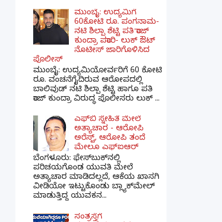
ಮುಂಬೈ: ಉದ್ಯಮಿಗೆ
60ಕೋಟಿ ರೂ. ಪಂಗನಾಮ-
ನಟಿ ಶಿಲ್ಪಾ ಶೆಟ್ಟಿ ಪತಿ ರಾಜ್
ಕುಂದ್ರಾ ಪರಾರಿ- ಲುಕ್ ಔಟ್
ನೊಟೀಸ್ ಜಾರಿಗೊಳಿಸಿದ
ಪೊಲೀಸ್
ಮುಂಬೈ: ಉದ್ಯಮಿಯೋರ್ವರಿಗೆ 60 ಕೋಟಿ
ರೂ. ವಂಚನೆಗೈದಿರುವ ಆರೋಪದಲ್ಲಿ
ಬಾಲಿವುಡ್ ನಟಿ ಶಿಲ್ಪಾ ಶೆಟ್ಟಿ ಹಾಗೂ ಪತಿ
ರಾಜ್ ಕುಂದ್ರಾ ವಿರುದ್ಧ ಪೊಲೀಸರು ಲುಕ್ ...
ಎಫ್‌ಬಿ ಸ್ನೇಹಿತೆ ಮೇಲೆ
ಅತ್ಯಾಚಾರ - ಆರೋಪಿ
ಅರೆಸ್ಟ್, ಆರೋಪಿ ತಂದೆ
ಮೇಲೂ ಎಫ್ಐಆರ್
ಬೆಂಗಳೂರು: ಫೇಸ್‌ಬುಕ್‌ನಲ್ಲಿ
ಪರಿಚಯಗೊಂಡ ಯುವತಿ ಮೇಲೆ
ಅತ್ಯಾಚಾರ ಮಾಡಿದಲ್ಲದೆ, ಆಕೆಯ ಖಾಸಗಿ
ವೀಡಿಯೋ ಇಟ್ಟುಕೊಂಡು ಬ್ಲ್ಯಾಕ್‌ಮೇಲ್
ಮಾಡುತ್ತಿದ್ದ ಯುವಕನ...
ಸಂತ್ರಸ್ತೆಗೆ