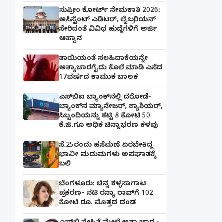
ಸುಪ್ರೀಂ ಕೋರ್ಟ್ ನೇಮಕಾತಿ 2026:
ಅಸಿಸ್ಟೆಂಟ್ ಎಡಿಟರ್, ಲೈಬ್ರರಿಯನ್
ಸೇರಿದಂತೆ ವಿವಿಧ ಹುದ್ದೆಗಳಿಗೆ ಅರ್ಜಿ
ಆಹ್ವಾನ
ತಾಯಿಯಂತೆ ಸಲಹಿದಾಕೆಯನ್ನೇ
ಅತ್ಯಾಚಾರಗೈದು ಕೊಲೆ ಮಾಡಿ ಎಸೆದ
17ವರ್ಷದ ಕಾಮುಕ ಬಾಲಕ
ಎಸ್‌ಬಿಐ ಬ್ಯಾಂಕ್‌ನಲ್ಲಿ‌ ದರೋಡೆ-
ಬ್ಯಾಂಕ್​ನ ಮ್ಯಾನೇಜರ್‌, ಕ್ಯಾಶಿಯರ್‌,
ಸಿಬ್ಬಂದಿಯನ್ನು ಕಟ್ಟಿ 8 ಕೋಟಿ 50
ಕೆ.ಜಿ.ಗೂ ಅಧಿಕ ಚಿನ್ನಾಭರಣ ಕಳವು
ಸೆ.25ರಂದು ಹಸೆಮಣೆ ಏರಬೇಕಿದ್ದ
ಭಾವೀ ಮದುಮಗಳು ಅಪಘಾತಕ್ಕೆ
ಬಲಿ
ಬೆಂಗಳೂರು: ಚಿನ್ನ ಕಳ್ಳಸಾಗಾಟ
ಪ್ರಕರಣ- ನಟಿ ರನ್ಯಾ ರಾವ್‌ಗೆ 102
ಕೋಟಿ ರೂ. ಮೊತ್ತದ ದಂಡ