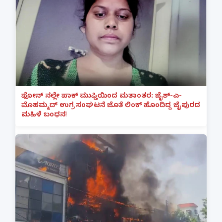
ಫೋನ್ ನಲ್ಲೇ ಪಾಕ್ ಮುಫ್ತಿಯಿಂದ ಮತಾಂತರ: ಜೈಶ್-ಎ-
ಮೊಹಮ್ಮದ್ ಉಗ್ರ ಸಂಘಟನೆ ಜೊತೆ ಲಿಂಕ್ ಹೊಂದಿದ್ದ ಜೈಪುರದ
ಮಹಿಳೆ ಬಂಧನ!