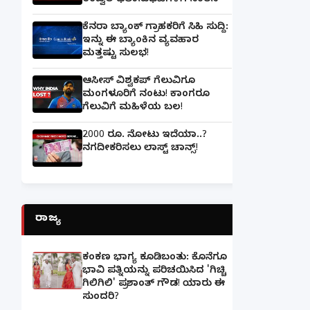
ಉಜ್ವಲ ಫಲಾನುಭವಿಗಳಿಗೆ ಸಂತಸ
ಕೆನರಾ ಬ್ಯಾಂಕ್‌ ಗ್ರಾಹಕರಿಗೆ ಸಿಹಿ ಸುದ್ದಿ:
ಇನ್ನು ಈ ಬ್ಯಾಂಕಿನ ವ್ಯವಹಾರ
ಮತ್ತಷ್ಟು ಸುಲಭ!
ಆಸೀಸ್ ವಿಶ್ವಕಪ್ ಗೆಲುವಿಗೂ
ಮಂಗಳೂರಿಗೆ ನಂಟು! ಕಾಂಗರೂ
ಗೆಲುವಿಗೆ ಮಹಿಳೆಯ ಬಲ!
2000 ರೂ. ನೋಟು ಇದೆಯಾ..?
ನಗದೀಕರಿಸಲು ಲಾಸ್ಟ್‌ ಚಾನ್ಸ್‌!
ರಾಜ್ಯ
ಕಂಕಣ ಭಾಗ್ಯ ಕೂಡಿಬಂತು: ಕೊನೆಗೂ
ಭಾವಿ ಪತ್ನಿಯನ್ನು ಪರಿಚಯಿಸಿದ 'ಗಿಚ್ಚಿ
ಗಿಲಿಗಿಲಿ' ಪ್ರಶಾಂತ್ ಗೌಡ! ಯಾರು ಈ
ಸುಂದರಿ?