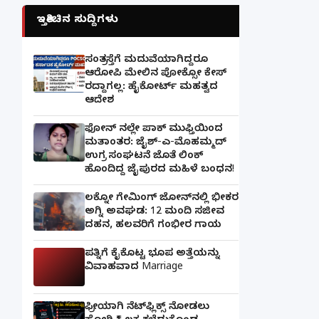
ಇತ್ತೀಚಿನ ಸುದ್ದಿಗಳು
ಸಂತ್ರಸ್ತೆಗೆ ಮದುವೆಯಾಗಿದ್ದರೂ
ಆರೋಪಿ ಮೇಲಿನ ಪೋಕ್ಸೋ ಕೇಸ್
ರದ್ದಾಗಲ್ಲ: ಹೈಕೋರ್ಟ್ ಮಹತ್ವದ
ಆದೇಶ
ಫೋನ್ ನಲ್ಲೇ ಪಾಕ್ ಮುಫ್ತಿಯಿಂದ
ಮತಾಂತರ: ಜೈಶ್-ಎ-ಮೊಹಮ್ಮದ್
ಉಗ್ರ ಸಂಘಟನೆ ಜೊತೆ ಲಿಂಕ್
ಹೊಂದಿದ್ದ ಜೈಪುರದ ಮಹಿಳೆ ಬಂಧನ!
ಲಕ್ನೋ ಗೇಮಿಂಗ್ ಜೋನ್‌ನಲ್ಲಿ ಭೀಕರ
ಅಗ್ನಿ ಅವಘಡ: 12 ಮಂದಿ ಸಜೀವ
ದಹನ, ಹಲವರಿಗೆ ಗಂಭೀರ ಗಾಯ
ಪತ್ನಿಗೆ ಕೈಕೊಟ್ಟ ಭೂಪ ಅತ್ತೆಯನ್ನು
ವಿವಾಹವಾದ Marriage
ಫ್ರೀಯಾಗಿ ನೆಟ್‌ಫ್ಲಿಕ್ಸ್ ನೋಡಲು