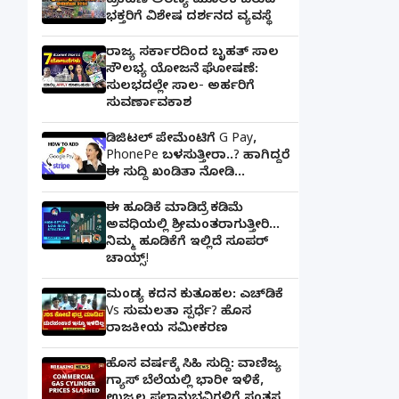
ಪ್ರಕಟಣೆ ಅರಣ್ಯ ಮೂಲಕ ಬರುವ
ಭಕ್ತರಿಗೆ ವಿಶೇಷ ದರ್ಶನದ ವ್ಯವಸ್ಥೆ
ರಾಜ್ಯ ಸರ್ಕಾರದಿಂದ ಬೃಹತ್ ಸಾಲ
ಸೌಲಭ್ಯ ಯೋಜನೆ ಘೋಷಣೆ:
ಸುಲಭದಲ್ಲೇ ಸಾಲ- ಅರ್ಹರಿಗೆ
ಸುವರ್ಣಾವಕಾಶ
ಡಿಜಿಟಲ್ ಪೇಮೆಂಟಿಗೆ G Pay,
PhonePe ಬಳಸುತ್ತೀರಾ..? ಹಾಗಿದ್ದರೆ
ಈ ಸುದ್ದಿ ಖಂಡಿತಾ ನೋಡಿ...
ಈ ಹೂಡಿಕೆ ಮಾಡಿದ್ರೆ ಕಡಿಮೆ
ಅವಧಿಯಲ್ಲಿ ಶ್ರೀಮಂತರಾಗುತ್ತೀರಿ...
ನಿಮ್ಮ ಹೂಡಿಕೆಗೆ ಇಲ್ಲಿದೆ ಸೂಪರ್
ಚಾಯ್ಸ್‌!
ಮಂಡ್ಯ ಕದನ ಕುತೂಹಲ: ಎಚ್‌ಡಿಕೆ
Vs ಸುಮಲತಾ ಸ್ಪರ್ಧೆ? ಹೊಸ
ರಾಜಕೀಯ ಸಮೀಕರಣ
ಹೊಸ ವರ್ಷಕ್ಕೆ ಸಿಹಿ ಸುದ್ದಿ: ವಾಣಿಜ್ಯ
ಗ್ಯಾಸ್‌ ಬೆಲೆಯಲ್ಲಿ ಭಾರೀ ಇಳಿಕೆ,