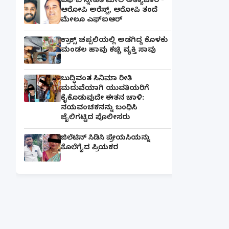
ಎಫ್‌ಬಿ ಸ್ನೇಹಿತೆ ಮೇಲೆ ಅತ್ಯಾಚಾರ -
ಆರೋಪಿ ಅರೆಸ್ಟ್, ಆರೋಪಿ ತಂದೆ
ಮೇಲೂ ಎಫ್ಐಆರ್
ಕ್ರಾಕ್ಸ್ ಚಪ್ಪಲಿಯಲ್ಲಿ ಅಡಗಿದ್ದ ಕೊಳಕು
ಮಂಡಲ ಹಾವು ಕಚ್ಚಿ ವ್ಯಕ್ತಿ ಸಾವು
ಬುದ್ಧಿವಂತ ಸಿನಿಮಾ ರೀತಿ
ಮದುವೆಯಾಗಿ ಯುವತಿಯರಿಗೆ
ಕೈಕೊಡುವುದೇ ಈತನ ಚಾಳಿ:
ನಯವಂಚಕನನ್ನು ಬಂಧಿಸಿ
ಜೈಲಿಗಟ್ಟಿದ ಪೊಲೀಸರು
ಜಿಲೆಟಿನ್ ಸಿಡಿಸಿ ಪ್ರೇಯಸಿಯನ್ನು
ಕೊಲೆಗೈದ ಪ್ರಿಯಕರ