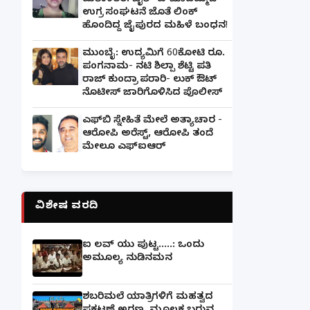
ಮತಾಂತರ: ಜೈಶ್-ಎ-ಮೊಹಮ್ಮದ್
ಉಗ್ರ ಸಂಘಟನೆ ಜೊತೆ ಲಿಂಕ್
ಹೊಂದಿದ್ದ ಜೈಪುರದ ಮಹಿಳೆ ಬಂಧನ!
ಮುಂಬೈ: ಉದ್ಯಮಿಗೆ 60ಕೋಟಿ ರೂ.
ಪಂಗನಾಮ- ನಟಿ ಶಿಲ್ಪಾ ಶೆಟ್ಟಿ ಪತಿ
ರಾಜ್ ಕುಂದ್ರಾ ಪರಾರಿ- ಲುಕ್ ಔಟ್
ನೊಟೀಸ್ ಜಾರಿಗೊಳಿಸಿದ ಪೊಲೀಸ್
ಎಫ್‌ಬಿ ಸ್ನೇಹಿತೆ ಮೇಲೆ ಅತ್ಯಾಚಾರ -
ಆರೋಪಿ ಅರೆಸ್ಟ್, ಆರೋಪಿ ತಂದೆ
ಮೇಲೂ ಎಫ್ಐಆರ್
ವಿಶೇಷ ವರದಿ
ಐ ಲವ್ ಯು ಪುಟ್ಟ.....: ಒಂದು
ಅಮೂಲ್ಯ ನುಡಿನಮನ
ಶಬರಿಮಲೆ ಯಾತ್ರಿಗಳಿಗೆ ಮಹತ್ವದ