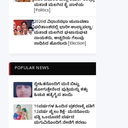
ಸಿಎಂ ಹಿಮಂತ ಬಿಸ್ವಾ ಶರ್ಮಾ ತಂತ್ರಕ್ಕೆ
ಮಕಾಡೆ ಮಲಗಿದ ಕೈ ಪಾಳೆಯ
[Politics]
2026ರ ವಿಧಾನಸಭಾ ಚುನಾವಣಾ
ಫಲಿತಾಂಶದಲ್ಲಿ ಭಾರೀ ಉಲ್ಟಾಪಲ್ಟಾ:
ಮಕಾಡೆ ಮಲಗಿದ ಘಟಾನುಘಟಿ
ನಾಯಕರು, ಅಚ್ಚರಿಯ ಗೆಲುವು
ಸಾಧಿಸಿದ ಹೊಸಬರು [Election]
POPULAR NEWS
ಸ್ನೇಹಿತನೊಂದಿಗೆ ಮನೆ ಬಿಟ್ಟು
ಹೋಗುತ್ತೇನೆಂದ ಪುತ್ರಿಯನ್ನು ಕತ್ತು
ಹಿಚುಕಿ ಹತ್ಯೆಗೈದ ತಾಯಿ
16ವರ್ಷಗಳ ಹಿಂದಿನ ಪ್ರಕರಣಕ್ಕೆ ಪತಿಗೆ
12ವರ್ಷ ಜೈಲು ಶಿಕ್ಷೆ- ಮನನೊಂದು
ಪತ್ನಿ ಒಂದೂವರೆ ವರ್ಷದ
ಮಗುವಿನೊಂದಿಗೆ ನೇಣಿಗೆ ಶರಣು