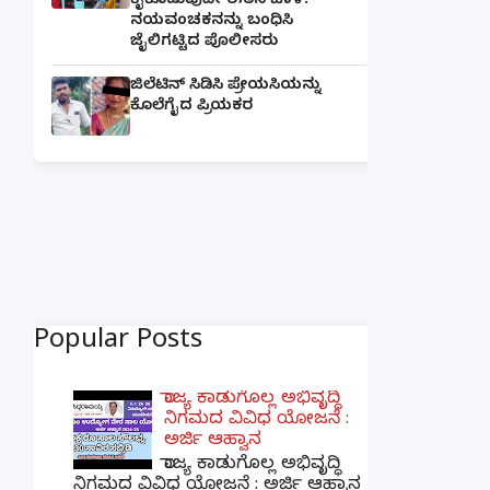
ಕೈಕೊಡುವುದೇ ಈತನ ಚಾಳಿ:
ನಯವಂಚಕನನ್ನು ಬಂಧಿಸಿ
ಜೈಲಿಗಟ್ಟಿದ ಪೊಲೀಸರು
ಜಿಲೆಟಿನ್ ಸಿಡಿಸಿ ಪ್ರೇಯಸಿಯನ್ನು
ಕೊಲೆಗೈದ ಪ್ರಿಯಕರ
Popular Posts
ರಾಜ್ಯ ಕಾಡುಗೊಲ್ಲ ಅಭಿವೃದ್ಧಿ
ನಿಗಮದ ವಿವಿಧ ಯೋಜನೆ :
ಅರ್ಜಿ ಆಹ್ವಾನ
ರಾಜ್ಯ ಕಾಡುಗೊಲ್ಲ ಅಭಿವೃದ್ಧಿ
ನಿಗಮದ ವಿವಿಧ ಯೋಜನೆ : ಅರ್ಜಿ ಆಹ್ವಾನ