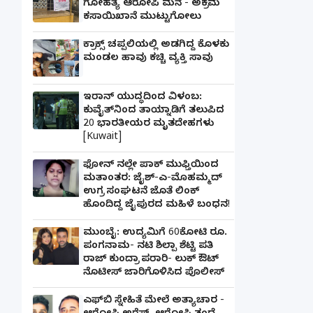
ಗೋಹತ್ಯೆ ಆರೋಪಿ ಮನೆ - ಅಕ್ರಮ
ಕಸಾಯಿಖಾನೆ ಮುಟ್ಟುಗೋಲು
ಕ್ರಾಕ್ಸ್ ಚಪ್ಪಲಿಯಲ್ಲಿ ಅಡಗಿದ್ದ ಕೊಳಕು
ಮಂಡಲ ಹಾವು ಕಚ್ಚಿ ವ್ಯಕ್ತಿ ಸಾವು
ಇರಾನ್ ಯುದ್ಧದಿಂದ ವಿಳಂಬ:
ಕುವೈತ್‌ನಿಂದ ತಾಯ್ನಾಡಿಗೆ ತಲುಪಿದ
20 ಭಾರತೀಯರ ಮೃತದೇಹಗಳು
[Kuwait]
ಫೋನ್ ನಲ್ಲೇ ಪಾಕ್ ಮುಫ್ತಿಯಿಂದ
ಮತಾಂತರ: ಜೈಶ್-ಎ-ಮೊಹಮ್ಮದ್
ಉಗ್ರ ಸಂಘಟನೆ ಜೊತೆ ಲಿಂಕ್
ಹೊಂದಿದ್ದ ಜೈಪುರದ ಮಹಿಳೆ ಬಂಧನ!
ಮುಂಬೈ: ಉದ್ಯಮಿಗೆ 60ಕೋಟಿ ರೂ.
ಪಂಗನಾಮ- ನಟಿ ಶಿಲ್ಪಾ ಶೆಟ್ಟಿ ಪತಿ
ರಾಜ್ ಕುಂದ್ರಾ ಪರಾರಿ- ಲುಕ್ ಔಟ್
ನೊಟೀಸ್ ಜಾರಿಗೊಳಿಸಿದ ಪೊಲೀಸ್
ಎಫ್‌ಬಿ ಸ್ನೇಹಿತೆ ಮೇಲೆ ಅತ್ಯಾಚಾರ -