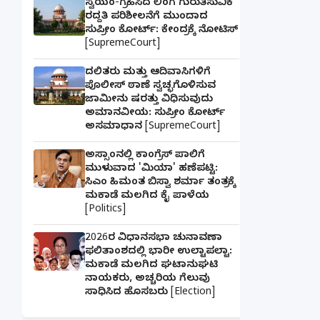
ಸ್ವಯಂ-ಗ್ರಹಿಸಿದ ಲಿಂಗ ಗುರುತಿಸುವಿಕೆ
ರದ್ದತಿ ಪರಿಶೀಲನೆಗೆ ಮುಂದಾದ
ಸುಪ್ರೀಂ ಕೋರ್ಟ್: ಕೇಂದ್ರಕ್ಕೆ ನೋಟಿಸ್
[SupremeCourt]
ದಲಿತರು ಮತ್ತು ಆದಿವಾಸಿಗಳಿಗೆ
ಪೊಲೀಸ್ ಠಾಣೆ ಸ್ವಚ್ಛಗೊಳಿಸುವ
ಜಾಮೀನು ಷರತ್ತು ವಿಧಿಸುವುದು
ಅಮಾನವೀಯ: ಸುಪ್ರೀಂ ಕೋರ್ಟ್
ಅಸಮಾಧಾನ [SupremeCourt]
ಅಸ್ಸಾಂನಲ್ಲಿ ಕಾಂಗ್ರೆಸ್ ಪಾಲಿಗೆ
ಮುಳುವಾದ 'ಮಿಯಾ' ಹಣೆಪಟ್ಟಿ:
ಸಿಎಂ ಹಿಮಂತ ಬಿಸ್ವಾ ಶರ್ಮಾ ತಂತ್ರಕ್ಕೆ
ಮಕಾಡೆ ಮಲಗಿದ ಕೈ ಪಾಳೆಯ
[Politics]
2026ರ ವಿಧಾನಸಭಾ ಚುನಾವಣಾ
ಫಲಿತಾಂಶದಲ್ಲಿ ಭಾರೀ ಉಲ್ಟಾಪಲ್ಟಾ:
ಮಕಾಡೆ ಮಲಗಿದ ಘಟಾನುಘಟಿ
ನಾಯಕರು, ಅಚ್ಚರಿಯ ಗೆಲುವು
ಸಾಧಿಸಿದ ಹೊಸಬರು [Election]