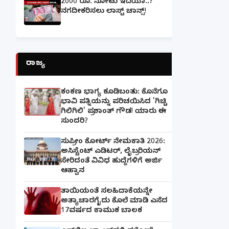
2000 ರೂ. ನೋಟು ಇದೆಯಾ..?
ನಗದೀಕರಿಸಲು ಲಾಸ್ಟ್‌ ಚಾನ್ಸ್‌!
ರಾಜ್ಯ
ಕಂಕಣ ಭಾಗ್ಯ ಕೂಡಿಬಂತು: ಕೊನೆಗೂ
ಭಾವಿ ಪತ್ನಿಯನ್ನು ಪರಿಚಯಿಸಿದ 'ಗಿಚ್ಚಿ
ಗಿಲಿಗಿಲಿ' ಪ್ರಶಾಂತ್ ಗೌಡ! ಯಾರು ಈ
ಸುಂದರಿ?
ಸುಪ್ರೀಂ ಕೋರ್ಟ್ ನೇಮಕಾತಿ 2026:
ಅಸಿಸ್ಟೆಂಟ್ ಎಡಿಟರ್, ಲೈಬ್ರರಿಯನ್
ಸೇರಿದಂತೆ ವಿವಿಧ ಹುದ್ದೆಗಳಿಗೆ ಅರ್ಜಿ
ಆಹ್ವಾನ
ತಾಯಿಯಂತೆ ಸಲಹಿದಾಕೆಯನ್ನೇ
ಅತ್ಯಾಚಾರಗೈದು ಕೊಲೆ ಮಾಡಿ ಎಸೆದ
17ವರ್ಷದ ಕಾಮುಕ ಬಾಲಕ