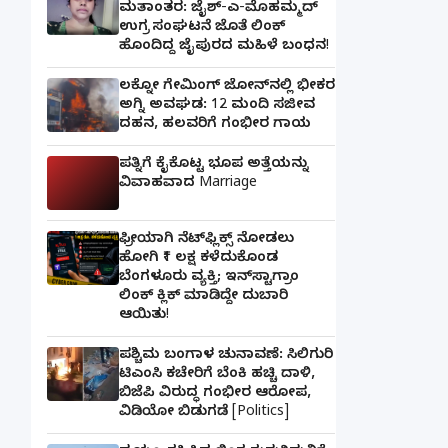
ಮತಾಂತರ: ಜೈಶ್-ಎ-ಮೊಹಮ್ಮದ್
ಉಗ್ರ ಸಂಘಟನೆ ಜೊತೆ ಲಿಂಕ್
ಹೊಂದಿದ್ದ ಜೈಪುರದ ಮಹಿಳೆ ಬಂಧನ!
ಲಕ್ನೋ ಗೇಮಿಂಗ್ ಜೋನ್‌ನಲ್ಲಿ ಭೀಕರ
ಅಗ್ನಿ ಅವಘಡ: 12 ಮಂದಿ ಸಜೀವ
ದಹನ, ಹಲವರಿಗೆ ಗಂಭೀರ ಗಾಯ
ಪತ್ನಿಗೆ ಕೈಕೊಟ್ಟ ಭೂಪ ಅತ್ತೆಯನ್ನು
ವಿವಾಹವಾದ Marriage
ಫ್ರೀಯಾಗಿ ನೆಟ್‌ಫ್ಲಿಕ್ಸ್ ನೋಡಲು
ಹೋಗಿ ₹1 ಲಕ್ಷ ಕಳೆದುಕೊಂಡ
ಬೆಂಗಳೂರು ವ್ಯಕ್ತಿ; ಇನ್‌ಸ್ಟಾಗ್ರಾಂ
ಲಿಂಕ್ ಕ್ಲಿಕ್ ಮಾಡಿದ್ದೇ ದುಬಾರಿ
ಆಯಿತು!
ಪಶ್ಚಿಮ ಬಂಗಾಳ ಚುನಾವಣೆ: ಸಿಲಿಗುರಿ
ಟಿಎಂಸಿ ಕಚೇರಿಗೆ ಬೆಂಕಿ ಹಚ್ಚಿ ದಾಳಿ,
ಬಿಜೆಪಿ ವಿರುದ್ಧ ಗಂಭೀರ ಆರೋಪ,
ವಿಡಿಯೋ ಬಿಡುಗಡೆ [Politics]