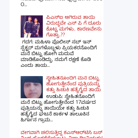
O...
ಪಿಎಸ್​ಐ ಆಗಿರುವ ತಾಯಿ
ವಿರುದ್ಧವೇ ಎಸ್ ಪಿ ಗೆ ದೂರು
ಕೊಟ್ಟ ಮಗಳು.. ಕಾರಣವೇನು
ಗೊತ್ತಾ..??
ಗದಗ​: ಮಹಿಳಾ ಪೊಲೀಸ್​ ಸಬ್ ​ಇನ್​
ಸ್ಪೆಕ್ಟರ್​ ಮಗಳೊಬ್ಬಳು ಪ್ರಿಯಕರನೊಂದಿಗೆ
ಮನೆ ಬಿಟ್ಟು ಹೋಗಿ ಮದುವೆ
ಮಾಡಿಕೊಂಡಿದ್ದು, ನಮಗೆ ರಕ್ಷಣೆ ಕೊಡಿ
ಎಂದು ತಾಯ...
ಸ್ನೇಹಿತನೊಂದಿಗೆ ಮನೆ ಬಿಟ್ಟು
ಹೋಗುತ್ತೇನೆಂದ ಪುತ್ರಿಯನ್ನು
ಕತ್ತು ಹಿಚುಕಿ ಹತ್ಯೆಗೈದ ತಾಯಿ
ಉಡುಪಿ: ಸ್ನೇಹಿತನೊಂದಿಗೆ
ಮನೆ ಬಿಟ್ಟು ಹೋಗುತ್ತೇನೆಂದ 17ವರ್ಷದ
ಪುತ್ರಿಯನ್ನು ತಾಯಿಯೇ ಕತ್ತು ಹಿಚುಕಿ
ಹತ್ಯೆಗೈದ ಘಟನೆ ಕಾರ್ಕಳ ತಾಲೂಕಿನ
ಹಿರ್ಗಾನ ಗ್ರಾಮ...
ವೇಗವಾಗಿ ಚಲಿಸುತ್ತಿದ್ದ ಕೆಎಸ್​ಆರ್​ಟಿಸಿ ಬಸ್​