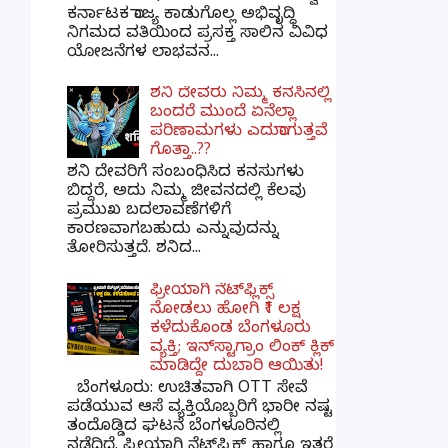
ಕರ್ನಾಟಕ ರಾಜ್ಯ ಕಾಡುಗೊಲ್ಲ ಅಭಿವೃದ್ಧಿ
ನಿಗಮದ ವತಿಯಿಂದ ಪ್ರಸಕ್ತ ಸಾಲಿನ ವಿವಿಧ
ಯೋಜನೆಗಳ ಲಾಭವನ...
ಶನಿ ದೇವರು ನಿಮ್ಮ ಕನಸಿನಲ್ಲಿ
ಬಂದರೆ ಮುಂದೆ ಏನೆಲ್ಲಾ
ಪರಿಣಾಮಗಳು ಎದುರಾಗುತ್ತವೆ
ಗೊತ್ತಾ..??
ಶನಿ ದೇವರಿಗೆ ಸಂಬಂಧಿಸಿದ ಕನಸುಗಳು
ಬಿದ್ದರೆ, ಅದು ನಿಮ್ಮ ಜೀವನದಲ್ಲಿ ಕೆಲವು
ಪ್ರಮುಖ ಬದಲಾವಣೆಗಳಿಗೆ
ಕಾರಣವಾಗಬಹುದು ಎನ್ನುವುದನ್ನು
ತೋರಿಸುತ್ತದೆ. ಶನಿದ...
ಫ್ರೀಯಾಗಿ ನೆಟ್‌ಫ್ಲಿಕ್ಸ್
ನೋಡಲು ಹೋಗಿ ₹1 ಲಕ್ಷ
ಕಳೆದುಕೊಂಡ ಬೆಂಗಳೂರು
ವ್ಯಕ್ತಿ; ಇನ್‌ಸ್ಟಾಗ್ರಾಂ ಲಿಂಕ್ ಕ್ಲಿಕ್
ಮಾಡಿದ್ದೇ ದುಬಾರಿ ಆಯಿತು!
ಬೆಂಗಳೂರು: ಉಚಿತವಾಗಿ OTT ಸೇವೆ
ಪಡೆಯುವ ಆಸೆ ವ್ಯಕ್ತಿಯೊಬ್ಬರಿಗೆ ಭಾರೀ ನಷ್ಟ
ತಂದೊಡ್ಡಿದ ಘಟನೆ ಬೆಂಗಳೂರಿನಲ್ಲಿ
ನಡೆದಿದೆ. ಫ್ರೀಯಾಗಿ ನೆಟ್‌ಫ್ಲಿಕ್ಸ್ ಹಾಗೂ ಇತರೆ