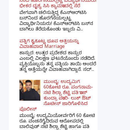
ನಿಂದ ಹೊರಗೆಸೆಯಲ್ಪಟ್ಟ ವಿದ್ಯಾರ್ಥಿನಿಯರು!
ಭೀಕರ ದೃಶ್ಯ ಸಿಸಿ ಕ್ಯಾಮರಾದಲ್ಲಿ ಸೆರೆ
ವೇಗವಾಗಿ ಚಲಿಸುತ್ತಿದ್ದ ಕೆಎಸ್‌ಆರ್‌ಟಿಸಿ
ಬಸ್‌ನಿಂದ ಹೊರಗೆಸೆಯಲ್ಪಟ್ಟ
ವಿದ್ಯಾರ್ಥಿನಿಯರು! ಕೆಎಸ್‌ಆರ್‌ಟಿಸಿ ಬಸ್‌ನ
ಬಾಗಿಲು ತೆರೆದುಕೊಂಡು ಇಬ್ಬರು ವಿ...
ಪತ್ನಿಗೆ ಕೈಕೊಟ್ಟ ಭೂಪ ಅತ್ತೆಯನ್ನು
ವಿವಾಹವಾದ Marriage
ಕಾನ್ಪುರ: ಉತ್ತರ ಪ್ರದೇಶದ ಕಾನ್ಪುರ
ಎಂಬಲ್ಲಿ ವಿಲಕ್ಷಣ ಘಟನೆಯೊಂದು ನಡೆದಿದೆ.
ವ್ಯಕ್ತಿಯೊಬ್ಬನು ತನ್ನ ಪತ್ನಿಯ ತಾಯಿ ಅಂದರೆ
ತನ್ನ ಅತ್ತೆಯನ್ನೇ ವಿವಾಹವಾಗಿದ್ದಾನೆ. ಸದ್...
ಮುಂಬೈ: ಉದ್ಯಮಿಗೆ
60ಕೋಟಿ ರೂ. ಪಂಗನಾಮ-
ನಟಿ ಶಿಲ್ಪಾ ಶೆಟ್ಟಿ ಪತಿ ರಾಜ್
ಕುಂದ್ರಾ ಪರಾರಿ- ಲುಕ್ ಔಟ್
ನೊಟೀಸ್ ಜಾರಿಗೊಳಿಸಿದ
ಪೊಲೀಸ್
ಮುಂಬೈ: ಉದ್ಯಮಿಯೋರ್ವರಿಗೆ 60 ಕೋಟಿ
ರೂ. ವಂಚನೆಗೈದಿರುವ ಆರೋಪದಲ್ಲಿ
ಬಾಲಿವುಡ್ ನಟಿ ಶಿಲ್ಪಾ ಶೆಟ್ಟಿ ಹಾಗೂ ಪತಿ