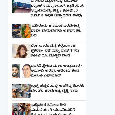
ಎಸ್‌ಬಿಐ ಬ್ಯಾಂಕ್‌ನಲ್ಲಿ‌ ದರೋಡೆ-
ಬ್ಯಾಂಕ್​ನ ಮ್ಯಾನೇಜರ್‌, ಕ್ಯಾಶಿಯರ್‌,
ಸಿಬ್ಬಂದಿಯನ್ನು ಕಟ್ಟಿ 8 ಕೋಟಿ 50
ಕೆ.ಜಿ.ಗೂ ಅಧಿಕ ಚಿನ್ನಾಭರಣ ಕಳವು
ಸೆ.25ರಂದು ಹಸೆಮಣೆ ಏರಬೇಕಿದ್ದ
ಭಾವೀ ಮದುಮಗಳು ಅಪಘಾತಕ್ಕೆ
ಬಲಿ
ಬೆಂಗಳೂರು: ಚಿನ್ನ ಕಳ್ಳಸಾಗಾಟ
ಪ್ರಕರಣ- ನಟಿ ರನ್ಯಾ ರಾವ್‌ಗೆ 102
ಕೋಟಿ ರೂ. ಮೊತ್ತದ ದಂಡ
ಎಫ್‌ಬಿ ಸ್ನೇಹಿತೆ ಮೇಲೆ ಅತ್ಯಾಚಾರ -
ಆರೋಪಿ ಅರೆಸ್ಟ್, ಆರೋಪಿ ತಂದೆ
ಮೇಲೂ ಎಫ್ಐಆರ್
ಕ್ರಾಕ್ಸ್ ಚಪ್ಪಲಿಯಲ್ಲಿ ಅಡಗಿದ್ದ ಕೊಳಕು
ಮಂಡಲ ಹಾವು ಕಚ್ಚಿ ವ್ಯಕ್ತಿ ಸಾವು
ಬುದ್ಧಿವಂತ ಸಿನಿಮಾ ರೀತಿ
ಮದುವೆಯಾಗಿ ಯುವತಿಯರಿಗೆ