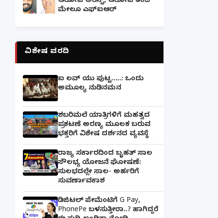
ಆರೋಪಿ ಅರೆಸ್ಟ್, ಆರೋಪಿ ತಂದೆ
ಮೇಲೂ ಎಫ್ಐಆರ್
ವಿಶೇಷ ವರದಿ
ಐ ಲವ್ ಯು ಪುಟ್ಟ.....: ಒಂದು
ಅಮೂಲ್ಯ ನುಡಿನಮನ
ಶಬರಿಮಲೆ ಯಾತ್ರಿಗಳಿಗೆ ಮಹತ್ವದ
ಪ್ರಕಟಣೆ ಅರಣ್ಯ ಮೂಲಕ ಬರುವ
ಭಕ್ತರಿಗೆ ವಿಶೇಷ ದರ್ಶನದ ವ್ಯವಸ್ಥೆ
ರಾಜ್ಯ ಸರ್ಕಾರದಿಂದ ಬೃಹತ್ ಸಾಲ
ಸೌಲಭ್ಯ ಯೋಜನೆ ಘೋಷಣೆ:
ಸುಲಭದಲ್ಲೇ ಸಾಲ- ಅರ್ಹರಿಗೆ
ಸುವರ್ಣಾವಕಾಶ
ಡಿಜಿಟಲ್ ಪೇಮೆಂಟಿಗೆ G Pay,
PhonePe ಬಳಸುತ್ತೀರಾ..? ಹಾಗಿದ್ದರೆ