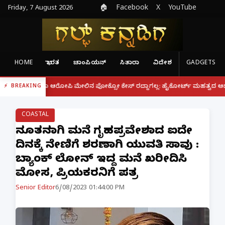
Friday, 7 August 2026
🏠
Facebook
X
YouTube
HOME
ಭಾರತ
ಚಾಂಪಿಯನ್
ಸಿತಾರಾ
ವಿದೇಶ
GADGETS
|
ದರೂ ಆರೋಪಿ ಮೇಲಿನ ಪೋಕ್ಸೋ ಕೇಸ್ ರದ್ದಾಗಲ್ಲ: ಹೈಕೋರ್ಟ್ ಮಹತ್ವದ ಆದೇಶ
ಫೋನ್
BREAKING
COASTAL
ನೂತನವಾಗಿ ಮನೆ ಗೃಹಪ್ರವೇಶವಾದ ಐದೇ
ದಿನಕ್ಕೆ ನೇಣಿಗೆ ಶರಣಾಗಿ ಯುವತಿ ಸಾವು :
ಬ್ಯಾಂಕ್ ಲೋನ್ ಇದ್ದ ಮನೆ ಖರೀದಿಸಿ
ಮೋಸ, ಪ್ರಿಯಕರನಿಗೆ ಪತ್ರ
Senior Editor
6/08/2023 01:44:00 PM