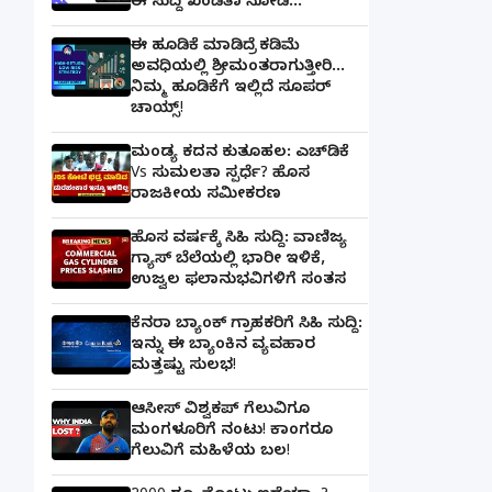
ಈ ಸುದ್ದಿ ಖಂಡಿತಾ ನೋಡಿ...
ಈ ಹೂಡಿಕೆ ಮಾಡಿದ್ರೆ ಕಡಿಮೆ
ಅವಧಿಯಲ್ಲಿ ಶ್ರೀಮಂತರಾಗುತ್ತೀರಿ...
ನಿಮ್ಮ ಹೂಡಿಕೆಗೆ ಇಲ್ಲಿದೆ ಸೂಪರ್
ಚಾಯ್ಸ್‌!
ಮಂಡ್ಯ ಕದನ ಕುತೂಹಲ: ಎಚ್‌ಡಿಕೆ
Vs ಸುಮಲತಾ ಸ್ಪರ್ಧೆ? ಹೊಸ
ರಾಜಕೀಯ ಸಮೀಕರಣ
ಹೊಸ ವರ್ಷಕ್ಕೆ ಸಿಹಿ ಸುದ್ದಿ: ವಾಣಿಜ್ಯ
ಗ್ಯಾಸ್‌ ಬೆಲೆಯಲ್ಲಿ ಭಾರೀ ಇಳಿಕೆ,
ಉಜ್ವಲ ಫಲಾನುಭವಿಗಳಿಗೆ ಸಂತಸ
ಕೆನರಾ ಬ್ಯಾಂಕ್‌ ಗ್ರಾಹಕರಿಗೆ ಸಿಹಿ ಸುದ್ದಿ:
ಇನ್ನು ಈ ಬ್ಯಾಂಕಿನ ವ್ಯವಹಾರ
ಮತ್ತಷ್ಟು ಸುಲಭ!
ಆಸೀಸ್ ವಿಶ್ವಕಪ್ ಗೆಲುವಿಗೂ
ಮಂಗಳೂರಿಗೆ ನಂಟು! ಕಾಂಗರೂ
ಗೆಲುವಿಗೆ ಮಹಿಳೆಯ ಬಲ!