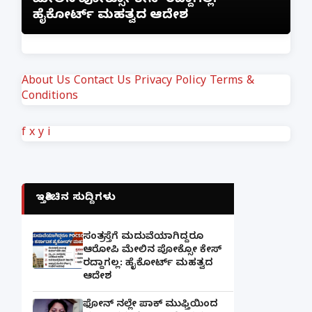
ಮೇಲಿನ ಪೋಕ್ಸೋ ಕೇಸ್ ರದ್ದಾಗಲ್ಲ:
ಜ
ಹೈಕೋರ್ಟ್ ಮಹತ್ವದ ಆದೇಶ
ಲ
About Us
Contact Us
Privacy Policy
Terms &
Conditions
f
x
y
i
ಇತ್ತೀಚಿನ ಸುದ್ದಿಗಳು
ಸಂತ್ರಸ್ತೆಗೆ ಮದುವೆಯಾಗಿದ್ದರೂ
ಆರೋಪಿ ಮೇಲಿನ ಪೋಕ್ಸೋ ಕೇಸ್
ರದ್ದಾಗಲ್ಲ: ಹೈಕೋರ್ಟ್ ಮಹತ್ವದ
ಆದೇಶ
ಫೋನ್ ನಲ್ಲೇ ಪಾಕ್ ಮುಫ್ತಿಯಿಂದ