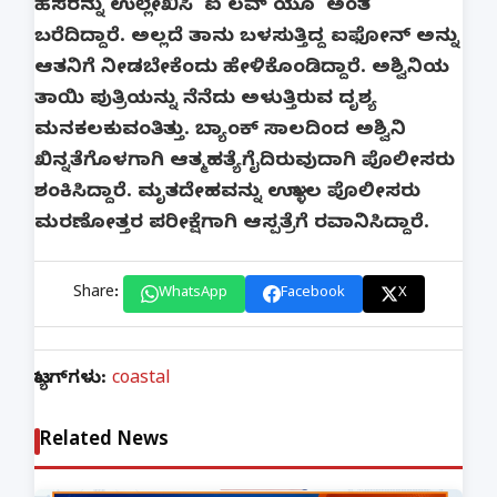
ಹೆಸರನ್ನು ಉಲ್ಲೇಖಿಸಿ 'ಐ ಲವ್ ಯೂ' ಅಂತ
ಬರೆದಿದ್ದಾರೆ. ಅಲ್ಲದೆ ತಾನು ಬಳಸುತ್ತಿದ್ದ ಐಫೋನ್ ಅನ್ನು
ಆತನಿಗೆ ನೀಡಬೇಕೆಂದು ಹೇಳಿಕೊಂಡಿದ್ದಾರೆ. ಅಶ್ವಿನಿಯ
ತಾಯಿ ಪುತ್ರಿಯನ್ನು ನೆನೆದು ಅಳುತ್ತಿರುವ ದೃಶ್ಯ
ಮನಕಲಕುವಂತಿತ್ತು. ಬ್ಯಾಂಕ್ ಸಾಲದಿಂದ ಅಶ್ವಿನಿ
ಖಿನ್ನತೆಗೊಳಗಾಗಿ ಆತ್ಮಹತ್ಯೆಗೈದಿರುವುದಾಗಿ ಪೊಲೀಸರು
ಶಂಕಿಸಿದ್ದಾರೆ. ಮೃತದೇಹವನ್ನು ಉಳ್ಳಾಲ ಪೊಲೀಸರು
ಮರಣೋತ್ತರ ಪರೀಕ್ಷೆಗಾಗಿ ಆಸ್ಪತ್ರೆಗೆ ರವಾನಿಸಿದ್ದಾರೆ.
Share:
WhatsApp
Facebook
X
ಟ್ಯಾಗ್‌ಗಳು:
coastal
Related News