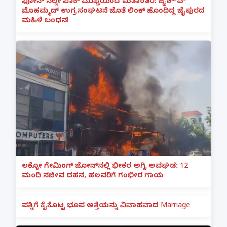
ಫೋನ್ ನಲ್ಲೇ ಪಾಕ್ ಮುಫ್ತಿಯಿಂದ ಮತಾಂತರ: ಜೈಶ್-ಎ-
ಮೊಹಮ್ಮದ್ ಉಗ್ರ ಸಂಘಟನೆ ಜೊತೆ ಲಿಂಕ್ ಹೊಂದಿದ್ದ ಜೈಪುರದ
ಮಹಿಳೆ ಬಂಧನ!
ಲಕ್ನೋ ಗೇಮಿಂಗ್ ಜೋನ್‌ನಲ್ಲಿ ಭೀಕರ ಅಗ್ನಿ ಅವಘಡ: 12
ಮಂದಿ ಸಜೀವ ದಹನ, ಹಲವರಿಗೆ ಗಂಭೀರ ಗಾಯ
ಪತ್ನಿಗೆ ಕೈಕೊಟ್ಟ ಭೂಪ ಅತ್ತೆಯನ್ನು ವಿವಾಹವಾದ Marriage