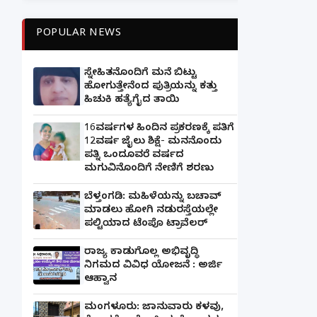
POPULAR NEWS
ಸ್ನೇಹಿತನೊಂದಿಗೆ ಮನೆ ಬಿಟ್ಟು
ಹೋಗುತ್ತೇನೆಂದ ಪುತ್ರಿಯನ್ನು ಕತ್ತು
ಹಿಚುಕಿ ಹತ್ಯೆಗೈದ ತಾಯಿ
16ವರ್ಷಗಳ ಹಿಂದಿನ ಪ್ರಕರಣಕ್ಕೆ ಪತಿಗೆ
12ವರ್ಷ ಜೈಲು ಶಿಕ್ಷೆ- ಮನನೊಂದು
ಪತ್ನಿ ಒಂದೂವರೆ ವರ್ಷದ
ಮಗುವಿನೊಂದಿಗೆ ನೇಣಿಗೆ ಶರಣು
ಬೆಳ್ತಂಗಡಿ: ಮಹಿಳೆಯನ್ನು ಬಚಾವ್
ಮಾಡಲು ಹೋಗಿ ನಡುರಸ್ತೆಯಲ್ಲೇ
ಪಲ್ಟಿಯಾದ ಟೆಂಪೊ ಟ್ರಾವೆಲರ್
ರಾಜ್ಯ ಕಾಡುಗೊಲ್ಲ ಅಭಿವೃದ್ಧಿ
ನಿಗಮದ ವಿವಿಧ ಯೋಜನೆ : ಅರ್ಜಿ
ಆಹ್ವಾನ
ಮಂಗಳೂರು: ಜಾನುವಾರು ಕಳವು,