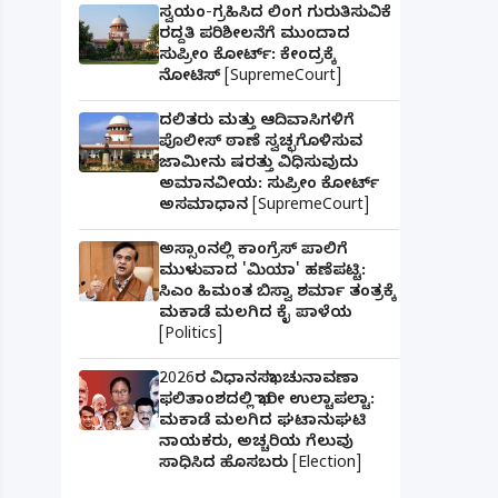
ಸ್ವಯಂ-ಗ್ರಹಿಸಿದ ಲಿಂಗ ಗುರುತಿಸುವಿಕೆ
ರದ್ದತಿ ಪರಿಶೀಲನೆಗೆ ಮುಂದಾದ
ಸುಪ್ರೀಂ ಕೋರ್ಟ್: ಕೇಂದ್ರಕ್ಕೆ
ನೋಟಿಸ್ [SupremeCourt]
ದಲಿತರು ಮತ್ತು ಆದಿವಾಸಿಗಳಿಗೆ
ಪೊಲೀಸ್ ಠಾಣೆ ಸ್ವಚ್ಛಗೊಳಿಸುವ
ಜಾಮೀನು ಷರತ್ತು ವಿಧಿಸುವುದು
ಅಮಾನವೀಯ: ಸುಪ್ರೀಂ ಕೋರ್ಟ್
ಅಸಮಾಧಾನ [SupremeCourt]
ಅಸ್ಸಾಂನಲ್ಲಿ ಕಾಂಗ್ರೆಸ್ ಪಾಲಿಗೆ
ಮುಳುವಾದ 'ಮಿಯಾ' ಹಣೆಪಟ್ಟಿ:
ಸಿಎಂ ಹಿಮಂತ ಬಿಸ್ವಾ ಶರ್ಮಾ ತಂತ್ರಕ್ಕೆ
ಮಕಾಡೆ ಮಲಗಿದ ಕೈ ಪಾಳೆಯ
[Politics]
2026ರ ವಿಧಾನಸಭಾ ಚುನಾವಣಾ
ಫಲಿತಾಂಶದಲ್ಲಿ ಭಾರೀ ಉಲ್ಟಾಪಲ್ಟಾ:
ಮಕಾಡೆ ಮಲಗಿದ ಘಟಾನುಘಟಿ
ನಾಯಕರು, ಅಚ್ಚರಿಯ ಗೆಲುವು
ಸಾಧಿಸಿದ ಹೊಸಬರು [Election]