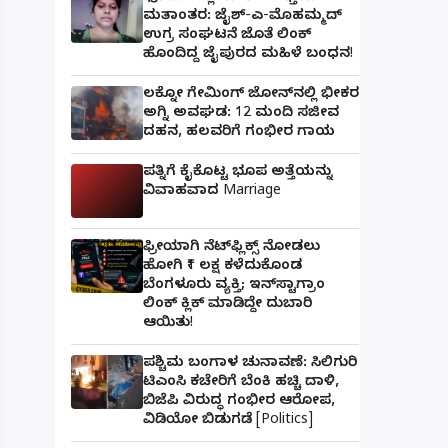
ಮತಾಂತರ: ಜೈಶ್-ಎ-ಮೊಹಮ್ಮದ್
ಉಗ್ರ ಸಂಘಟನೆ ಜೊತೆ ಲಿಂಕ್
ಹೊಂದಿದ್ದ ಜೈಪುರದ ಮಹಿಳೆ ಬಂಧನ!
ಲಕ್ನೋ ಗೇಮಿಂಗ್ ಜೋನ್‌ನಲ್ಲಿ ಭೀಕರ
ಅಗ್ನಿ ಅವಘಡ: 12 ಮಂದಿ ಸಜೀವ
ದಹನ, ಹಲವರಿಗೆ ಗಂಭೀರ ಗಾಯ
ಪತ್ನಿಗೆ ಕೈಕೊಟ್ಟ ಭೂಪ ಅತ್ತೆಯನ್ನು
ವಿವಾಹವಾದ Marriage
ಫ್ರೀಯಾಗಿ ನೆಟ್‌ಫ್ಲಿಕ್ಸ್ ನೋಡಲು
ಹೋಗಿ ₹1 ಲಕ್ಷ ಕಳೆದುಕೊಂಡ
ಬೆಂಗಳೂರು ವ್ಯಕ್ತಿ; ಇನ್‌ಸ್ಟಾಗ್ರಾಂ
ಲಿಂಕ್ ಕ್ಲಿಕ್ ಮಾಡಿದ್ದೇ ದುಬಾರಿ
ಆಯಿತು!
ಪಶ್ಚಿಮ ಬಂಗಾಳ ಚುನಾವಣೆ: ಸಿಲಿಗುರಿ
ಟಿಎಂಸಿ ಕಚೇರಿಗೆ ಬೆಂಕಿ ಹಚ್ಚಿ ದಾಳಿ,
ಬಿಜೆಪಿ ವಿರುದ್ಧ ಗಂಭೀರ ಆರೋಪ,
ವಿಡಿಯೋ ಬಿಡುಗಡೆ [Politics]