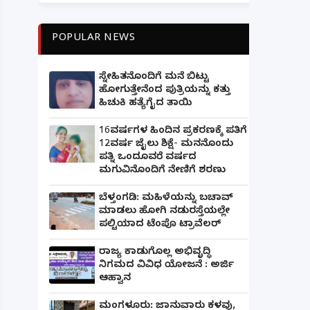
POPULAR NEWS
ಸ್ನೇಹಿತನೊಂದಿಗೆ ಮನೆ ಬಿಟ್ಟು
ಹೋಗುತ್ತೇನೆಂದ ಪುತ್ರಿಯನ್ನು ಕತ್ತು
ಹಿಚುಕಿ ಹತ್ಯೆಗೈದ ತಾಯಿ
16ವರ್ಷಗಳ ಹಿಂದಿನ ಪ್ರಕರಣಕ್ಕೆ ಪತಿಗೆ
12ವರ್ಷ ಜೈಲು ಶಿಕ್ಷೆ- ಮನನೊಂದು
ಪತ್ನಿ ಒಂದೂವರೆ ವರ್ಷದ
ಮಗುವಿನೊಂದಿಗೆ ನೇಣಿಗೆ ಶರಣು
ಬೆಳ್ತಂಗಡಿ: ಮಹಿಳೆಯನ್ನು ಬಚಾವ್
ಮಾಡಲು ಹೋಗಿ ನಡುರಸ್ತೆಯಲ್ಲೇ
ಪಲ್ಟಿಯಾದ ಟೆಂಪೊ ಟ್ರಾವೆಲರ್
ರಾಜ್ಯ ಕಾಡುಗೊಲ್ಲ ಅಭಿವೃದ್ಧಿ
ನಿಗಮದ ವಿವಿಧ ಯೋಜನೆ : ಅರ್ಜಿ
ಆಹ್ವಾನ
ಮಂಗಳೂರು: ಜಾನುವಾರು ಕಳವು,