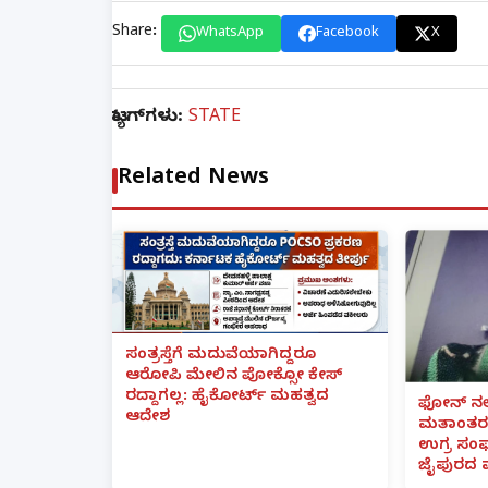
Share:
WhatsApp
Facebook
X
ಟ್ಯಾಗ್‌ಗಳು:
STATE
Related News
ಸಂತ್ರಸ್ತೆಗೆ ಮದುವೆಯಾಗಿದ್ದರೂ
ಆರೋಪಿ ಮೇಲಿನ ಪೋಕ್ಸೋ ಕೇಸ್
ರದ್ದಾಗಲ್ಲ: ಹೈಕೋರ್ಟ್ ಮಹತ್ವದ
ಫೋನ್ ನಲ್
ಆದೇಶ
ಮತಾಂತರ:
ಉಗ್ರ ಸಂಘ
ಜೈಪುರದ 