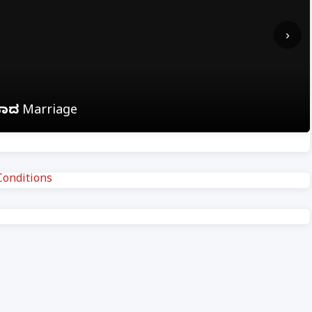
›
ಹವಾದ Marriage
onditions