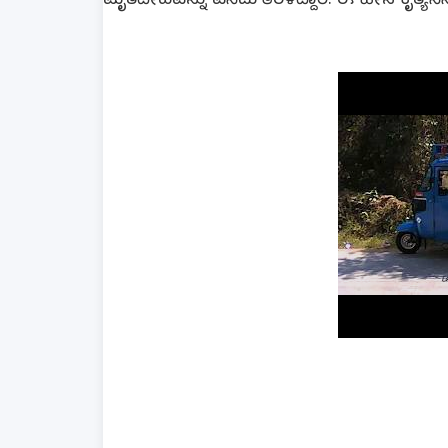
ಮೃತದೇಹವನ್ನು ಎಸೆದು ತೆರಳಿದ್ದಾರೆ. ಈ ಹೀನ ಕೃತ್ಯ ಸಿಸ