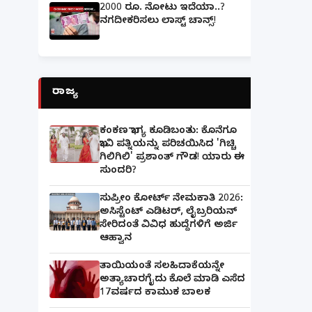
2000 ರೂ. ನೋಟು ಇದೆಯಾ..?
ನಗದೀಕರಿಸಲು ಲಾಸ್ಟ್‌ ಚಾನ್ಸ್‌!
ರಾಜ್ಯ
ಕಂಕಣ ಭಾಗ್ಯ ಕೂಡಿಬಂತು: ಕೊನೆಗೂ
ಭಾವಿ ಪತ್ನಿಯನ್ನು ಪರಿಚಯಿಸಿದ 'ಗಿಚ್ಚಿ
ಗಿಲಿಗಿಲಿ' ಪ್ರಶಾಂತ್ ಗೌಡ! ಯಾರು ಈ
ಸುಂದರಿ?
ಸುಪ್ರೀಂ ಕೋರ್ಟ್ ನೇಮಕಾತಿ 2026:
ಅಸಿಸ್ಟೆಂಟ್ ಎಡಿಟರ್, ಲೈಬ್ರರಿಯನ್
ಸೇರಿದಂತೆ ವಿವಿಧ ಹುದ್ದೆಗಳಿಗೆ ಅರ್ಜಿ
ಆಹ್ವಾನ
ತಾಯಿಯಂತೆ ಸಲಹಿದಾಕೆಯನ್ನೇ
ಅತ್ಯಾಚಾರಗೈದು ಕೊಲೆ ಮಾಡಿ ಎಸೆದ
17ವರ್ಷದ ಕಾಮುಕ ಬಾಲಕ