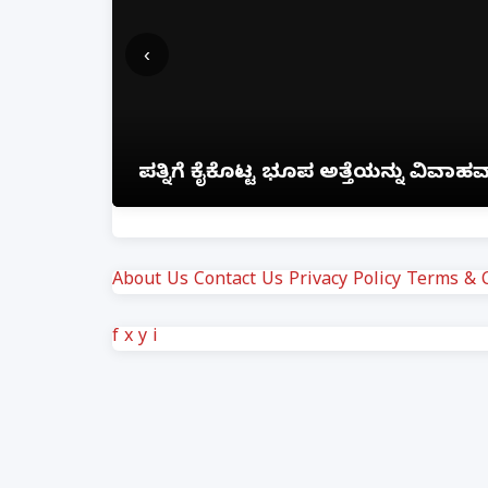
‹
ಗೆ ಗಂಭೀರ
ಪತ್ನಿಗೆ ಕೈಕೊಟ್ಟ ಭೂಪ ಅತ್ತೆಯನ್ನು ವಿವಾ
About Us
Contact Us
Privacy Policy
Terms & C
f
x
y
i