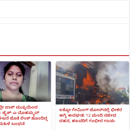
ಲೇ ಪಾಕ್ ಮುಫ್ತಿಯಿಂದ
ಲಕ್ನೋ ಗೇಮಿಂಗ್ ಜೋನ್‌ನಲ್ಲಿ ಭೀಕರ
 ಜೈಶ್-ಎ-ಮೊಹಮ್ಮದ್
ಅಗ್ನಿ ಅವಘಡ: 12 ಮಂದಿ ಸಜೀವ
ಟನೆ ಜೊತೆ ಲಿಂಕ್ ಹೊಂದಿದ್ದ
ದಹನ, ಹಲವರಿಗೆ ಗಂಭೀರ ಗಾಯ
ಮಹಿಳೆ ಬಂಧನ!