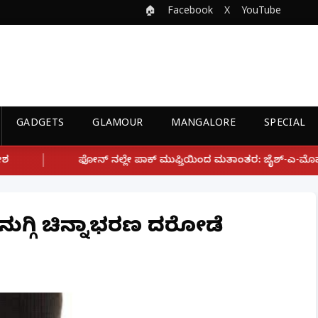
🏠
Facebook
X
YouTube
GADGETS
GLAMOUR
MANGALORE
SPECIAL
ಲೇ ಪಾಕ್ ಮುಫ್ತಿಯಿಂದ ಮತಾಂತರ: ಜೈಶ್-ಎ-ಮೊಹಮ್ಮದ್ ಉಗ್ರ ಸಂಘಟನೆ ಜೊತೆ 
ನುಗ್ಗಿ ಚಿನ್ನಾಭರಣ ದರೋಡೆ