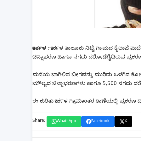
ಕಾರ್ಕಳ
: ಕಾರ್ಕಳ ತಾಲೂಕು ನಿಟ್ಟೆ ಗ್ರಾಮದ ಕೈಲಾಜೆ 
ಚಿನ್ನಾಭರಣ ಹಾಗೂ ನಗದು ದರೋಡೆಗೈದಿರುವ ಪ್ರಕರಣ ಬ
ಮನೆಯ ಬಾಗಿಲಿನ ಬೀಗವನ್ನು ಮುರಿದು ಒಳಗಿನ ಕೋಣೆಯ
ಮೌಲ್ಯದ ಚಿನ್ನಾಭರಣಗಳು ಹಾಗೂ 5,500 ನಗದು ದರ
ಈ ಕುರಿತು ಕಾರ್ಕಳ ಗ್ರಾಮಾಂತರ ಠಾಣೆಯಲ್ಲಿ ಪ್ರಕರಣ 
Share:
WhatsApp
Facebook
X