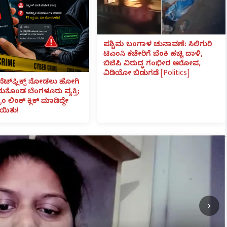
ಪಶ್ಚಿಮ ಬಂಗಾಳ ಚುನಾವಣೆ: ಸಿಲಿಗುರಿ
ಟಿಎಂಸಿ ಕಚೇರಿಗೆ ಬೆಂಕಿ ಹಚ್ಚಿ ದಾಳಿ,
ಬಿಜೆಪಿ ವಿರುದ್ಧ ಗಂಭೀರ ಆರೋಪ,
ವಿಡಿಯೋ ಬಿಡುಗಡೆ [Politics]
ನೆಟ್‌ಫ್ಲಿಕ್ಸ್ ನೋಡಲು ಹೋಗಿ
ೆದುಕೊಂಡ ಬೆಂಗಳೂರು ವ್ಯಕ್ತಿ;
ಾಂ ಲಿಂಕ್ ಕ್ಲಿಕ್ ಮಾಡಿದ್ದೇ
ಯಿತು!
›