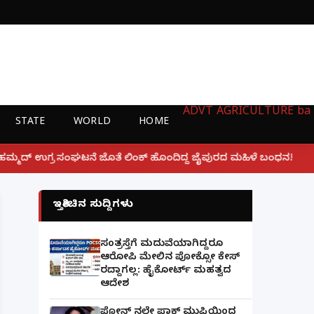
ADVT
AGRICULTURE
ba
STATE
WORLD
HOME
|
ಲಿಂಕ್ ಹೊಂದಿದ್ದ ಜೈಪುರದ ಮಹಿಳೆ ಬಂಧನ!
ಲಕ್ನೋ ಗೇಮಿಂಗ್
ಇತ್ತೀಚಿನ ಸುದ್ದಿಗಳು
ಸಂತ್ರಸ್ತೆಗೆ ಮದುವೆಯಾಗಿದ್ದರೂ
ಆರೋಪಿ ಮೇಲಿನ ಪೋಕ್ಸೋ ಕೇಸ್
ರದ್ದಾಗಲ್ಲ: ಹೈಕೋರ್ಟ್ ಮಹತ್ವದ
ಆದೇಶ
ಫೋನ್ ನಲ್ಲೇ ಪಾಕ್ ಮುಫ್ತಿಯಿಂದ