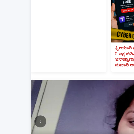
ಫ್ರೀಯಾಗಿ 
₹1 ಲಕ್ಷ ಕಳ
ಇನ್‌ಸ್ಟಾಗ್ರ
ದುಬಾರಿ ಆ
‹