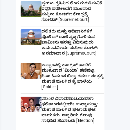
ಸ್ವಯಂ-ಗ್ರಹಿಸಿದ ಲಿಂಗ ಗುರುತಿಸುವಿಕೆ
ರದ್ದತಿ ಪರಿಶೀಲನೆಗೆ ಮುಂದಾದ
ಸುಪ್ರೀಂ ಕೋರ್ಟ್: ಕೇಂದ್ರಕ್ಕೆ
ನೋಟಿಸ್ [SupremeCourt]
ದಲಿತರು ಮತ್ತು ಆದಿವಾಸಿಗಳಿಗೆ
ಪೊಲೀಸ್ ಠಾಣೆ ಸ್ವಚ್ಛಗೊಳಿಸುವ
ಜಾಮೀನು ಷರತ್ತು ವಿಧಿಸುವುದು
ಅಮಾನವೀಯ: ಸುಪ್ರೀಂ ಕೋರ್ಟ್
ಅಸಮಾಧಾನ [SupremeCourt]
ಅಸ್ಸಾಂನಲ್ಲಿ ಕಾಂಗ್ರೆಸ್ ಪಾಲಿಗೆ
ಮುಳುವಾದ 'ಮಿಯಾ' ಹಣೆಪಟ್ಟಿ:
ಸಿಎಂ ಹಿಮಂತ ಬಿಸ್ವಾ ಶರ್ಮಾ ತಂತ್ರಕ್ಕೆ
ಮಕಾಡೆ ಮಲಗಿದ ಕೈ ಪಾಳೆಯ
[Politics]
2026ರ ವಿಧಾನಸಭಾ ಚುನಾವಣಾ
ಫಲಿತಾಂಶದಲ್ಲಿ ಭಾರೀ ಉಲ್ಟಾಪಲ್ಟಾ:
ಮಕಾಡೆ ಮಲಗಿದ ಘಟಾನುಘಟಿ
ನಾಯಕರು, ಅಚ್ಚರಿಯ ಗೆಲುವು
ಸಾಧಿಸಿದ ಹೊಸಬರು [Election]