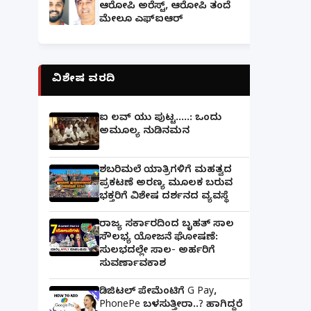
ಆರೋಪಿ ಅರೆಸ್ಟ್, ಆರೋಪಿ ತಂದೆ
ಮೇಲೂ ಎಫ್ಐಆರ್
ವಿಶೇಷ ವರದಿ
ಐ ಲವ್ ಯು ಪುಟ್ಟ.....: ಒಂದು
ಅಮೂಲ್ಯ ನುಡಿನಮನ
ಶಬರಿಮಲೆ ಯಾತ್ರಿಗಳಿಗೆ ಮಹತ್ವದ
ಪ್ರಕಟಣೆ ಅರಣ್ಯ ಮೂಲಕ ಬರುವ
ಭಕ್ತರಿಗೆ ವಿಶೇಷ ದರ್ಶನದ ವ್ಯವಸ್ಥೆ
ರಾಜ್ಯ ಸರ್ಕಾರದಿಂದ ಬೃಹತ್ ಸಾಲ
ಸೌಲಭ್ಯ ಯೋಜನೆ ಘೋಷಣೆ:
ಸುಲಭದಲ್ಲೇ ಸಾಲ- ಅರ್ಹರಿಗೆ
ಸುವರ್ಣಾವಕಾಶ
ಡಿಜಿಟಲ್ ಪೇಮೆಂಟಿಗೆ G Pay,
PhonePe ಬಳಸುತ್ತೀರಾ..? ಹಾಗಿದ್ದರೆ