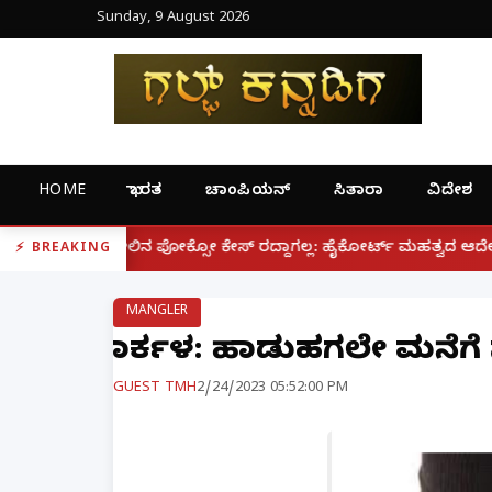
Sunday, 9 August 2026
HOME
ಭಾರತ
ಚಾಂಪಿಯನ್
ಸಿತಾರಾ
ವಿದೇಶ
|
್ಸೋ ಕೇಸ್ ರದ್ದಾಗಲ್ಲ: ಹೈಕೋರ್ಟ್ ಮಹತ್ವದ ಆದೇಶ
ಫೋನ್ ನಲ್
BREAKING
MANGLER
ಕಾರ್ಕಳ: ಹಾಡುಹಗಲೇ ಮನೆಗೆ 
GUEST TMH
2/24/2023 05:52:00 PM