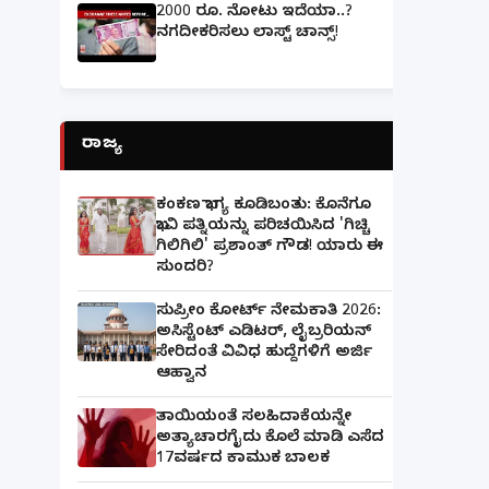
2000 ರೂ. ನೋಟು ಇದೆಯಾ..?
ನಗದೀಕರಿಸಲು ಲಾಸ್ಟ್‌ ಚಾನ್ಸ್‌!
ರಾಜ್ಯ
ಕಂಕಣ ಭಾಗ್ಯ ಕೂಡಿಬಂತು: ಕೊನೆಗೂ
ಭಾವಿ ಪತ್ನಿಯನ್ನು ಪರಿಚಯಿಸಿದ 'ಗಿಚ್ಚಿ
ಗಿಲಿಗಿಲಿ' ಪ್ರಶಾಂತ್ ಗೌಡ! ಯಾರು ಈ
ಸುಂದರಿ?
ಸುಪ್ರೀಂ ಕೋರ್ಟ್ ನೇಮಕಾತಿ 2026:
ಅಸಿಸ್ಟೆಂಟ್ ಎಡಿಟರ್, ಲೈಬ್ರರಿಯನ್
ಸೇರಿದಂತೆ ವಿವಿಧ ಹುದ್ದೆಗಳಿಗೆ ಅರ್ಜಿ
ಆಹ್ವಾನ
ತಾಯಿಯಂತೆ ಸಲಹಿದಾಕೆಯನ್ನೇ
ಅತ್ಯಾಚಾರಗೈದು ಕೊಲೆ ಮಾಡಿ ಎಸೆದ
17ವರ್ಷದ ಕಾಮುಕ ಬಾಲಕ