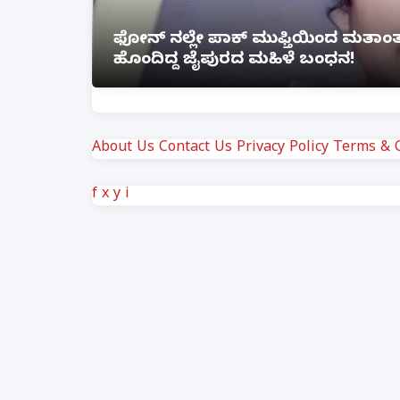
ೆ ಲಿಂಕ್
ಲಕ್ನೋ ಗೇಮಿಂಗ್ ಜೋನ್‌ನಲ್ಲಿ ಭೀಕರ ಅ
ಗಾಯ
About Us
Contact Us
Privacy Policy
Terms & C
f
x
y
i