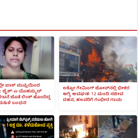
ಲೇ ಪಾಕ್ ಮುಫ್ತಿಯಿಂದ
ಲಕ್ನೋ ಗೇಮಿಂಗ್ ಜೋನ್‌ನಲ್ಲಿ ಭೀಕರ
 ಜೈಶ್-ಎ-ಮೊಹಮ್ಮದ್
ಅಗ್ನಿ ಅವಘಡ: 12 ಮಂದಿ ಸಜೀವ
ಟನೆ ಜೊತೆ ಲಿಂಕ್ ಹೊಂದಿದ್ದ
ದಹನ, ಹಲವರಿಗೆ ಗಂಭೀರ ಗಾಯ
ಮಹಿಳೆ ಬಂಧನ!