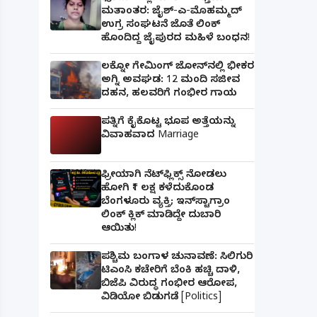
ಮತಾಂತರ: ಜೈಶ್-ಎ-ಮೊಹಮ್ಮದ್
ಉಗ್ರ ಸಂಘಟನೆ ಜೊತೆ ಲಿಂಕ್
ಹೊಂದಿದ್ದ ಜೈಪುರದ ಮಹಿಳೆ ಬಂಧನ!
ಲಕ್ನೋ ಗೇಮಿಂಗ್ ಜೋನ್‌ನಲ್ಲಿ ಭೀಕರ
ಅಗ್ನಿ ಅವಘಡ: 12 ಮಂದಿ ಸಜೀವ
ದಹನ, ಹಲವರಿಗೆ ಗಂಭೀರ ಗಾಯ
ಪತ್ನಿಗೆ ಕೈಕೊಟ್ಟ ಭೂಪ ಅತ್ತೆಯನ್ನು
ವಿವಾಹವಾದ Marriage
ಫ್ರೀಯಾಗಿ ನೆಟ್‌ಫ್ಲಿಕ್ಸ್ ನೋಡಲು
ಹೋಗಿ ₹1 ಲಕ್ಷ ಕಳೆದುಕೊಂಡ
ಬೆಂಗಳೂರು ವ್ಯಕ್ತಿ; ಇನ್‌ಸ್ಟಾಗ್ರಾಂ
ಲಿಂಕ್ ಕ್ಲಿಕ್ ಮಾಡಿದ್ದೇ ದುಬಾರಿ
ಆಯಿತು!
ಪಶ್ಚಿಮ ಬಂಗಾಳ ಚುನಾವಣೆ: ಸಿಲಿಗುರಿ
ಟಿಎಂಸಿ ಕಚೇರಿಗೆ ಬೆಂಕಿ ಹಚ್ಚಿ ದಾಳಿ,
ಬಿಜೆಪಿ ವಿರುದ್ಧ ಗಂಭೀರ ಆರೋಪ,
ವಿಡಿಯೋ ಬಿಡುಗಡೆ [Politics]