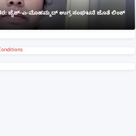
ಗ್ನಿ ಅವಘಡ: 12 ಮಂದಿ ಸಜೀವ ದಹನ, ಹಲವರಿಗೆ ಗಂಭೀರ
onditions