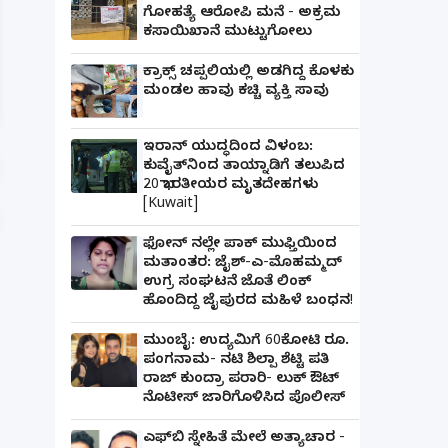
ಗೋಹತ್ಯೆ ಆರೋಪಿ ಮನೆ - ಅಕ್ರಮ
ಕಸಾಯಿಖಾನೆ ಮುಟ್ಟುಗೋಲು
ಪತ್ನಿಗೆ ಕೈಕೊಟ್ಟ ಭೂಪ ಅತ್ತೆಯನ್ನು ವಿವಾಹವಾದ Marriag
ಕ್ರಾಕ್ಸ್ ಚಪ್ಪಲಿಯಲ್ಲಿ ಅಡಗಿದ್ದ ಕೊಳಕು
ಮಂಡಲ ಹಾವು ಕಚ್ಚಿ ವ್ಯಕ್ತಿ ಸಾವು
ಇರಾನ್ ಯುದ್ಧದಿಂದ ವಿಳಂಬ:
ಕುವೈತ್‌ನಿಂದ ತಾಯ್ನಾಡಿಗೆ ತಲುಪಿದ
20 ಭಾರತೀಯರ ಮೃತದೇಹಗಳು
[Kuwait]
ಫೋನ್ ನಲ್ಲೇ ಪಾಕ್ ಮುಫ್ತಿಯಿಂದ
ಮತಾಂತರ: ಜೈಶ್-ಎ-ಮೊಹಮ್ಮದ್
ಉಗ್ರ ಸಂಘಟನೆ ಜೊತೆ ಲಿಂಕ್
ಹೊಂದಿದ್ದ ಜೈಪುರದ ಮಹಿಳೆ ಬಂಧನ!
ಮುಂಬೈ: ಉದ್ಯಮಿಗೆ 60ಕೋಟಿ ರೂ.
ಪಂಗನಾಮ- ನಟಿ ಶಿಲ್ಪಾ ಶೆಟ್ಟಿ ಪತಿ
ರಾಜ್ ಕುಂದ್ರಾ ಪರಾರಿ- ಲುಕ್ ಔಟ್
ನೊಟೀಸ್ ಜಾರಿಗೊಳಿಸಿದ ಪೊಲೀಸ್
ಎಫ್‌ಬಿ ಸ್ನೇಹಿತೆ ಮೇಲೆ ಅತ್ಯಾಚಾರ -