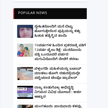
POPULAR NEWS
ಸ್ನೇಹಿತನೊಂದಿಗೆ ಮನೆ ಬಿಟ್ಟು
ಹೋಗುತ್ತೇನೆಂದ ಪುತ್ರಿಯನ್ನು ಕತ್ತು
ಹಿಚುಕಿ ಹತ್ಯೆಗೈದ ತಾಯಿ
16ವರ್ಷಗಳ ಹಿಂದಿನ ಪ್ರಕರಣಕ್ಕೆ ಪತಿಗೆ
12ವರ್ಷ ಜೈಲು ಶಿಕ್ಷೆ- ಮನನೊಂದು
ಪತ್ನಿ ಒಂದೂವರೆ ವರ್ಷದ
ಮಗುವಿನೊಂದಿಗೆ ನೇಣಿಗೆ ಶರಣು
ಬೆಳ್ತಂಗಡಿ: ಮಹಿಳೆಯನ್ನು ಬಚಾವ್
ಮಾಡಲು ಹೋಗಿ ನಡುರಸ್ತೆಯಲ್ಲೇ
ಪಲ್ಟಿಯಾದ ಟೆಂಪೊ ಟ್ರಾವೆಲರ್
ರಾಜ್ಯ ಕಾಡುಗೊಲ್ಲ ಅಭಿವೃದ್ಧಿ
ನಿಗಮದ ವಿವಿಧ ಯೋಜನೆ : ಅರ್ಜಿ
ಆಹ್ವಾನ
ಮಂಗಳೂರು: ಜಾನುವಾರು ಕಳವು,