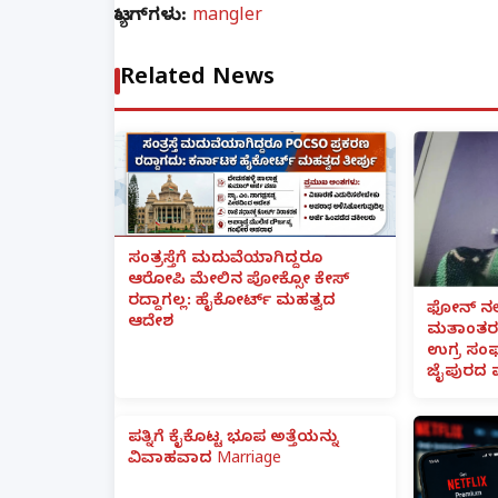
ಟ್ಯಾಗ್‌ಗಳು:
mangler
Related News
ಸಂತ್ರಸ್ತೆಗೆ ಮದುವೆಯಾಗಿದ್ದರೂ
ಆರೋಪಿ ಮೇಲಿನ ಪೋಕ್ಸೋ ಕೇಸ್
ರದ್ದಾಗಲ್ಲ: ಹೈಕೋರ್ಟ್ ಮಹತ್ವದ
ಫೋನ್ ನಲ್
ಆದೇಶ
ಮತಾಂತರ:
ಉಗ್ರ ಸಂಘ
ಜೈಪುರದ 
ಪತ್ನಿಗೆ ಕೈಕೊಟ್ಟ ಭೂಪ ಅತ್ತೆಯನ್ನು
ವಿವಾಹವಾದ Marriage