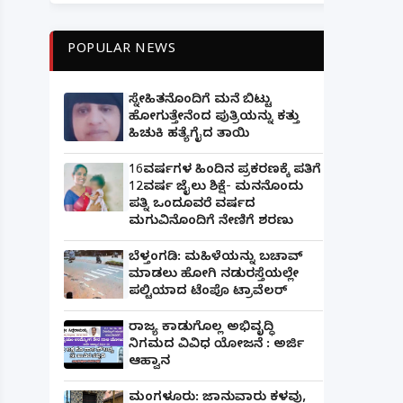
POPULAR NEWS
ಸ್ನೇಹಿತನೊಂದಿಗೆ ಮನೆ ಬಿಟ್ಟು
ಹೋಗುತ್ತೇನೆಂದ ಪುತ್ರಿಯನ್ನು ಕತ್ತು
ಹಿಚುಕಿ ಹತ್ಯೆಗೈದ ತಾಯಿ
16ವರ್ಷಗಳ ಹಿಂದಿನ ಪ್ರಕರಣಕ್ಕೆ ಪತಿಗೆ
12ವರ್ಷ ಜೈಲು ಶಿಕ್ಷೆ- ಮನನೊಂದು
ಪತ್ನಿ ಒಂದೂವರೆ ವರ್ಷದ
ಮಗುವಿನೊಂದಿಗೆ ನೇಣಿಗೆ ಶರಣು
ಬೆಳ್ತಂಗಡಿ: ಮಹಿಳೆಯನ್ನು ಬಚಾವ್
ಮಾಡಲು ಹೋಗಿ ನಡುರಸ್ತೆಯಲ್ಲೇ
ಪಲ್ಟಿಯಾದ ಟೆಂಪೊ ಟ್ರಾವೆಲರ್
ರಾಜ್ಯ ಕಾಡುಗೊಲ್ಲ ಅಭಿವೃದ್ಧಿ
ನಿಗಮದ ವಿವಿಧ ಯೋಜನೆ : ಅರ್ಜಿ
ಆಹ್ವಾನ
ಮಂಗಳೂರು: ಜಾನುವಾರು ಕಳವು,