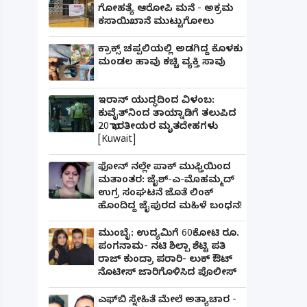
ಗೋಹತ್ಯೆ ಆರೋಪಿ ಮನೆ - ಅಕ್ರಮ
ಕಸಾಯಿಖಾನೆ ಮುಟ್ಟುಗೋಲು
ಕ್ರಾಕ್ಸ್ ಚಪ್ಪಲಿಯಲ್ಲಿ ಅಡಗಿದ್ದ ಕೊಳಕು
ಮಂಡಲ ಹಾವು ಕಚ್ಚಿ ವ್ಯಕ್ತಿ ಸಾವು
ಇರಾನ್ ಯುದ್ಧದಿಂದ ವಿಳಂಬ:
ಕುವೈತ್‌ನಿಂದ ತಾಯ್ನಾಡಿಗೆ ತಲುಪಿದ
20 ಭಾರತೀಯರ ಮೃತದೇಹಗಳು
[Kuwait]
ಫೋನ್ ನಲ್ಲೇ ಪಾಕ್ ಮುಫ್ತಿಯಿಂದ
ಮತಾಂತರ: ಜೈಶ್-ಎ-ಮೊಹಮ್ಮದ್
ಉಗ್ರ ಸಂಘಟನೆ ಜೊತೆ ಲಿಂಕ್
ಹೊಂದಿದ್ದ ಜೈಪುರದ ಮಹಿಳೆ ಬಂಧನ!
ಮುಂಬೈ: ಉದ್ಯಮಿಗೆ 60ಕೋಟಿ ರೂ.
ಪಂಗನಾಮ- ನಟಿ ಶಿಲ್ಪಾ ಶೆಟ್ಟಿ ಪತಿ
ರಾಜ್ ಕುಂದ್ರಾ ಪರಾರಿ- ಲುಕ್ ಔಟ್
ನೊಟೀಸ್ ಜಾರಿಗೊಳಿಸಿದ ಪೊಲೀಸ್
ಎಫ್‌ಬಿ ಸ್ನೇಹಿತೆ ಮೇಲೆ ಅತ್ಯಾಚಾರ -