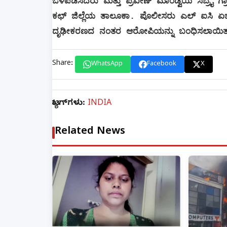
ಒಳಪಡಿಸಿದರು ಮತ್ತು ಪ್ರವೀಣ್ ಮಾಂಡ್ವಿಯ ಸಬ್ರೈ ಗ್ರ
ಕಛ್ ಜಿಲ್ಲೆಯ ತಾಲೂಕಾ. ಪೊಲೀಸರು ಎಲ್ ಐಸಿ ಏಜೆಂ
ದೃಢೀಕರಣದ ನಂತರ ಆರೋಪಿಯನ್ನು ಬಂಧಿಸಲಾಯಿತ
Share:
WhatsApp
Facebook
X
ಟ್ಯಾಗ್‌ಗಳು:
INDIA
Related News