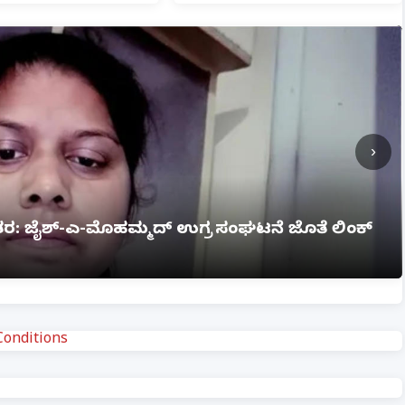
›
ಗ್ನಿ ಅವಘಡ: 12 ಮಂದಿ ಸಜೀವ ದಹನ, ಹಲವರಿಗೆ ಗಂಭೀರ
onditions