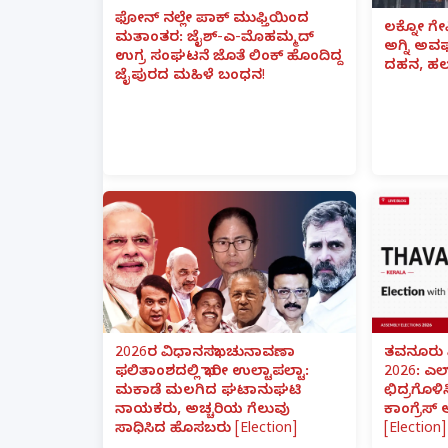
ಫೋನ್ ನಲ್ಲೇ ಪಾಕ್ ಮುಫ್ತಿಯಿಂದ
ಲಕ್ನೋ ಗೇ
ಮತಾಂತರ: ಜೈಶ್-ಎ-ಮೊಹಮ್ಮದ್
ಅಗ್ನಿ ಅ
ಉಗ್ರ ಸಂಘಟನೆ ಜೊತೆ ಲಿಂಕ್ ಹೊಂದಿದ್ದ
ದಹನ, ಹಲ
ಜೈಪುರದ ಮಹಿಳೆ ಬಂಧನ!
2026ರ ವಿಧಾನಸಭಾ ಚುನಾವಣಾ
ತವನೂರು 
ಫಲಿತಾಂಶದಲ್ಲಿ ಭಾರೀ ಉಲ್ಟಾಪಲ್ಟಾ:
2026: ಎಲ
ಮಕಾಡೆ ಮಲಗಿದ ಘಟಾನುಘಟಿ
ಛಿದ್ರಗೊಳಿ
ನಾಯಕರು, ಅಚ್ಚರಿಯ ಗೆಲುವು
ಕಾಂಗ್ರೆಸ್
ಸಾಧಿಸಿದ ಹೊಸಬರು [Election]
[Election]