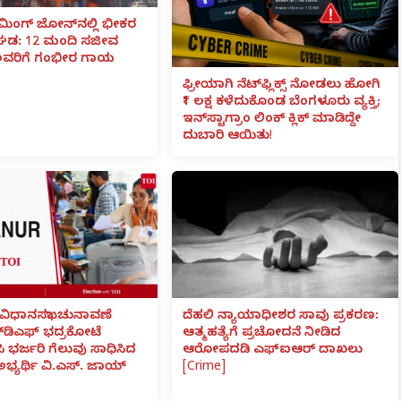
ಮಿಂಗ್ ಜೋನ್‌ನಲ್ಲಿ ಭೀಕರ
ವಘಡ: 12 ಮಂದಿ ಸಜೀವ
ವರಿಗೆ ಗಂಭೀರ ಗಾಯ
ಫ್ರೀಯಾಗಿ ನೆಟ್‌ಫ್ಲಿಕ್ಸ್ ನೋಡಲು ಹೋಗಿ
₹1 ಲಕ್ಷ ಕಳೆದುಕೊಂಡ ಬೆಂಗಳೂರು ವ್ಯಕ್ತಿ;
ಇನ್‌ಸ್ಟಾಗ್ರಾಂ ಲಿಂಕ್ ಕ್ಲಿಕ್ ಮಾಡಿದ್ದೇ
ದುಬಾರಿ ಆಯಿತು!
ವಿಧಾನಸಭಾ ಚುನಾವಣೆ
ದೆಹಲಿ ನ್ಯಾಯಾಧೀಶರ ಸಾವು ಪ್ರಕರಣ:
್‌ಡಿಎಫ್ ಭದ್ರಕೋಟೆ
ಆತ್ಮಹತ್ಯೆಗೆ ಪ್ರಚೋದನೆ ನೀಡಿದ
ಸಿ ಭರ್ಜರಿ ಗೆಲುವು ಸಾಧಿಸಿದ
ಆರೋಪದಡಿ ಎಫ್‌ಐಆರ್ ದಾಖಲು
 ಅಭ್ಯರ್ಥಿ ವಿ.ಎಸ್. ಜಾಯ್
[Crime]