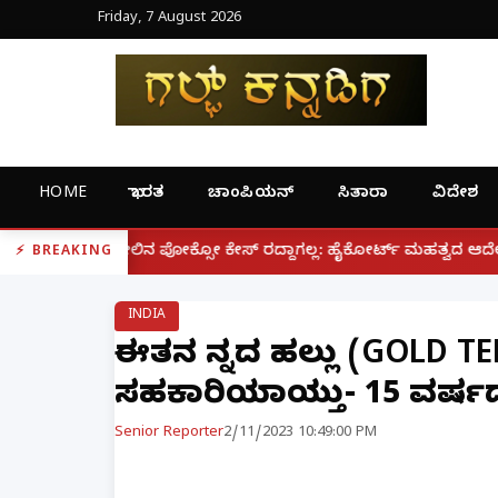
Friday, 7 August 2026
HOME
ಭಾರತ
ಚಾಂಪಿಯನ್
ಸಿತಾರಾ
ವಿದೇಶ
|
್ಸೋ ಕೇಸ್ ರದ್ದಾಗಲ್ಲ: ಹೈಕೋರ್ಟ್ ಮಹತ್ವದ ಆದೇಶ
ಫೋನ್ ನಲ್
BREAKING
INDIA
ಈತನ ಚಿನ್ನದ ಹಲ್ಲು (GOLD T
ಸಹಕಾರಿಯಾಯ್ತು- 15 ವರ್ಷದ 
Senior Reporter
2/11/2023 10:49:00 PM