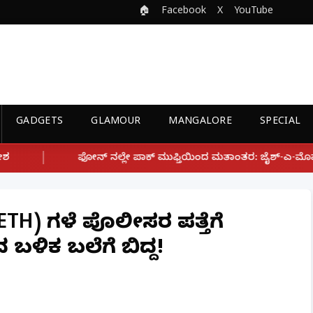
🏠
Facebook
X
YouTube
GADGETS
GLAMOUR
MANGALORE
SPECIAL
ಲೇ ಪಾಕ್ ಮುಫ್ತಿಯಿಂದ ಮತಾಂತರ: ಜೈಶ್-ಎ-ಮೊಹಮ್ಮದ್ ಉಗ್ರ ಸಂಘಟನೆ ಜೊತೆ 
EETH) ಗಳೆ ಪೊಲೀಸರ ಪತ್ತೆಗೆ
ಬಳಿಕ ಬಲೆಗೆ ಬಿದ್ದ!