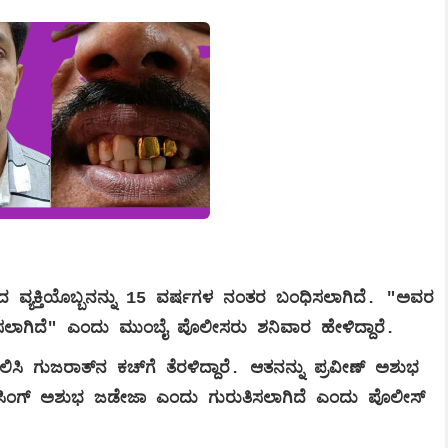
ದ ವ್ಯಕ್ತಿಯೊಬ್ಬನನ್ನು 15 ವರ್ಷಗಳ ನಂತರ ಬಂಧಿಸಲಾಗಿದೆ. "ಅವರ
ಸಲಾಗಿದೆ" ಎಂದು ಮುಂಬೈ ಪೊಲೀಸರು ಶನಿವಾರ ಹೇಳಿದ್ದಾರೆ.
ಲಿಸಿ ಗುಜರಾತ್‌ನ ಕಚ್‌ಗೆ ತೆರಳಿದ್ದಾರೆ. ಆತನನ್ನು ಪ್ರವೀಣ್ ಅಶುಭ
್ ಸಿಂಗ್ ಅಶುಭ ಜಡೇಜಾ ಎಂದು ಗುರುತಿಸಲಾಗಿದೆ ಎಂದು ಪೊಲೀಸ್