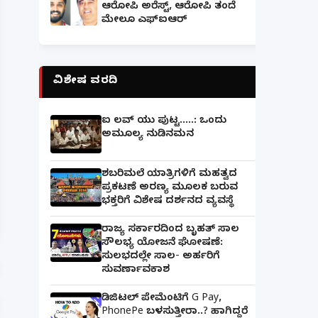
ಆರೋಪಿ ಅರೆಸ್ಟ್, ಆರೋಪಿ ತಂದೆ
ಮೇಲೂ ಎಫ್ಐಆರ್
ವಿಶೇಷ ವರದಿ
ಐ ಲವ್ ಯು ಪುಟ್ಟ.....: ಒಂದು
ಅಮೂಲ್ಯ ನುಡಿನಮನ
ಶಬರಿಮಲೆ ಯಾತ್ರಿಗಳಿಗೆ ಮಹತ್ವದ
ಪ್ರಕಟಣೆ ಅರಣ್ಯ ಮೂಲಕ ಬರುವ
ಪತ್ನಿಗೆ ಕೈಕೊಟ್ಟ ಭೂಪ ಅತ್ತೆಯನ್ನು ವಿವಾಹವಾದ Marriag
ಭಕ್ತರಿಗೆ ವಿಶೇಷ ದರ್ಶನದ ವ್ಯವಸ್ಥೆ
ರಾಜ್ಯ ಸರ್ಕಾರದಿಂದ ಬೃಹತ್ ಸಾಲ
ಸೌಲಭ್ಯ ಯೋಜನೆ ಘೋಷಣೆ:
ಸುಲಭದಲ್ಲೇ ಸಾಲ- ಅರ್ಹರಿಗೆ
ಸುವರ್ಣಾವಕಾಶ
ಡಿಜಿಟಲ್ ಪೇಮೆಂಟಿಗೆ G Pay,
PhonePe ಬಳಸುತ್ತೀರಾ..? ಹಾಗಿದ್ದರೆ