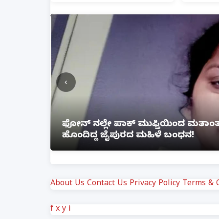
‹
ೆ ಲಿಂಕ್
ಲಕ್ನೋ ಗೇಮಿಂಗ್ ಜೋನ್‌ನಲ್ಲಿ ಭೀಕರ ಅ
ಗಾಯ
About Us
Contact Us
Privacy Policy
Terms & C
f
x
y
i