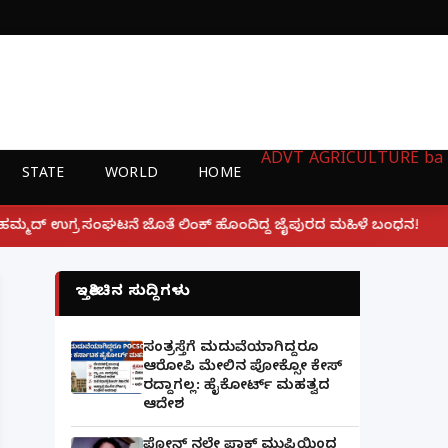
ADVT
AGRICULTURE
ba
STATE
WORLD
HOME
|
ಲಿಂಕ್ ಹೊಂದಿದ್ದ ಜೈಪುರದ ಮಹಿಳೆ ಬಂಧನ!
ಲಕ್ನೋ ಗೇಮಿಂಗ್
ಇತ್ತೀಚಿನ ಸುದ್ದಿಗಳು
ಸಂತ್ರಸ್ತೆಗೆ ಮದುವೆಯಾಗಿದ್ದರೂ
ಆರೋಪಿ ಮೇಲಿನ ಪೋಕ್ಸೋ ಕೇಸ್
ರದ್ದಾಗಲ್ಲ: ಹೈಕೋರ್ಟ್ ಮಹತ್ವದ
ಆದೇಶ
ಫೋನ್ ನಲ್ಲೇ ಪಾಕ್ ಮುಫ್ತಿಯಿಂದ