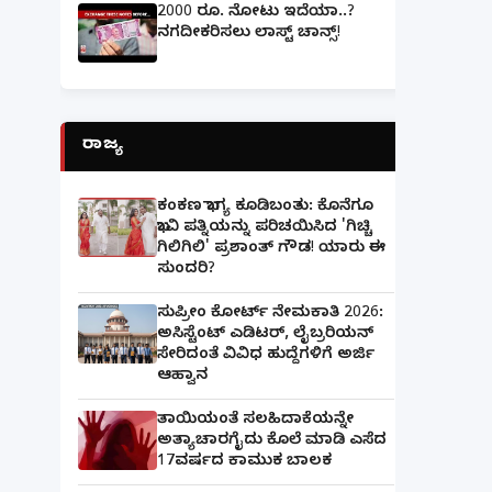
2000 ರೂ. ನೋಟು ಇದೆಯಾ..?
ನಗದೀಕರಿಸಲು ಲಾಸ್ಟ್‌ ಚಾನ್ಸ್‌!
ರಾಜ್ಯ
ಕಂಕಣ ಭಾಗ್ಯ ಕೂಡಿಬಂತು: ಕೊನೆಗೂ
ಭಾವಿ ಪತ್ನಿಯನ್ನು ಪರಿಚಯಿಸಿದ 'ಗಿಚ್ಚಿ
ಗಿಲಿಗಿಲಿ' ಪ್ರಶಾಂತ್ ಗೌಡ! ಯಾರು ಈ
ಸುಂದರಿ?
ಸುಪ್ರೀಂ ಕೋರ್ಟ್ ನೇಮಕಾತಿ 2026:
ಅಸಿಸ್ಟೆಂಟ್ ಎಡಿಟರ್, ಲೈಬ್ರರಿಯನ್
ಸೇರಿದಂತೆ ವಿವಿಧ ಹುದ್ದೆಗಳಿಗೆ ಅರ್ಜಿ
ಆಹ್ವಾನ
ತಾಯಿಯಂತೆ ಸಲಹಿದಾಕೆಯನ್ನೇ
ಅತ್ಯಾಚಾರಗೈದು ಕೊಲೆ ಮಾಡಿ ಎಸೆದ
17ವರ್ಷದ ಕಾಮುಕ ಬಾಲಕ