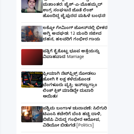
ಮತಾಂತರ: ಜೈಶ್-ಎ-ಮೊಹಮ್ಮದ್
ಉಗ್ರ ಸಂಘಟನೆ ಜೊತೆ ಲಿಂಕ್
ಹೊಂದಿದ್ದ ಜೈಪುರದ ಮಹಿಳೆ ಬಂಧನ!
ಲಕ್ನೋ ಗೇಮಿಂಗ್ ಜೋನ್‌ನಲ್ಲಿ ಭೀಕರ
ಅಗ್ನಿ ಅವಘಡ: 12 ಮಂದಿ ಸಜೀವ
ದಹನ, ಹಲವರಿಗೆ ಗಂಭೀರ ಗಾಯ
ಪತ್ನಿಗೆ ಕೈಕೊಟ್ಟ ಭೂಪ ಅತ್ತೆಯನ್ನು
ವಿವಾಹವಾದ Marriage
ಫ್ರೀಯಾಗಿ ನೆಟ್‌ಫ್ಲಿಕ್ಸ್ ನೋಡಲು
ಹೋಗಿ ₹1 ಲಕ್ಷ ಕಳೆದುಕೊಂಡ
ಬೆಂಗಳೂರು ವ್ಯಕ್ತಿ; ಇನ್‌ಸ್ಟಾಗ್ರಾಂ
ಲಿಂಕ್ ಕ್ಲಿಕ್ ಮಾಡಿದ್ದೇ ದುಬಾರಿ
ಆಯಿತು!
ಪಶ್ಚಿಮ ಬಂಗಾಳ ಚುನಾವಣೆ: ಸಿಲಿಗುರಿ
ಟಿಎಂಸಿ ಕಚೇರಿಗೆ ಬೆಂಕಿ ಹಚ್ಚಿ ದಾಳಿ,
ಬಿಜೆಪಿ ವಿರುದ್ಧ ಗಂಭೀರ ಆರೋಪ,
ವಿಡಿಯೋ ಬಿಡುಗಡೆ [Politics]