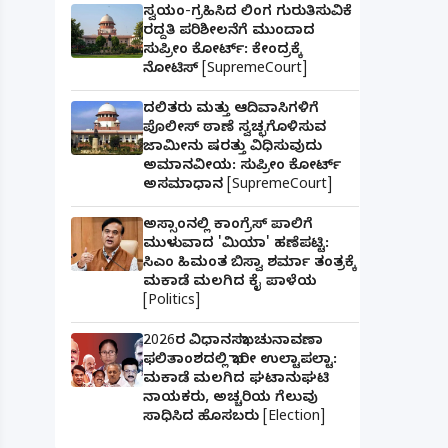
ಸ್ವಯಂ-ಗ್ರಹಿಸಿದ ಲಿಂಗ ಗುರುತಿಸುವಿಕೆ
ರದ್ದತಿ ಪರಿಶೀಲನೆಗೆ ಮುಂದಾದ
ಸುಪ್ರೀಂ ಕೋರ್ಟ್: ಕೇಂದ್ರಕ್ಕೆ
ನೋಟಿಸ್ [SupremeCourt]
ದಲಿತರು ಮತ್ತು ಆದಿವಾಸಿಗಳಿಗೆ
ಪೊಲೀಸ್ ಠಾಣೆ ಸ್ವಚ್ಛಗೊಳಿಸುವ
ಜಾಮೀನು ಷರತ್ತು ವಿಧಿಸುವುದು
ಅಮಾನವೀಯ: ಸುಪ್ರೀಂ ಕೋರ್ಟ್
ಅಸಮಾಧಾನ [SupremeCourt]
ಅಸ್ಸಾಂನಲ್ಲಿ ಕಾಂಗ್ರೆಸ್ ಪಾಲಿಗೆ
ಮುಳುವಾದ 'ಮಿಯಾ' ಹಣೆಪಟ್ಟಿ:
ಸಿಎಂ ಹಿಮಂತ ಬಿಸ್ವಾ ಶರ್ಮಾ ತಂತ್ರಕ್ಕೆ
ಮಕಾಡೆ ಮಲಗಿದ ಕೈ ಪಾಳೆಯ
[Politics]
2026ರ ವಿಧಾನಸಭಾ ಚುನಾವಣಾ
ಫಲಿತಾಂಶದಲ್ಲಿ ಭಾರೀ ಉಲ್ಟಾಪಲ್ಟಾ:
ಮಕಾಡೆ ಮಲಗಿದ ಘಟಾನುಘಟಿ
ನಾಯಕರು, ಅಚ್ಚರಿಯ ಗೆಲುವು
ಸಾಧಿಸಿದ ಹೊಸಬರು [Election]