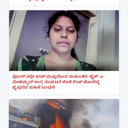
ಫೋನ್ ನಲ್ಲೇ ಪಾಕ್ ಮುಫ್ತಿಯಿಂದ ಮತಾಂತರ: ಜೈಶ್-ಎ-
ಮೊಹಮ್ಮದ್ ಉಗ್ರ ಸಂಘಟನೆ ಜೊತೆ ಲಿಂಕ್ ಹೊಂದಿದ್ದ
ಜೈಪುರದ ಮಹಿಳೆ ಬಂಧನ!