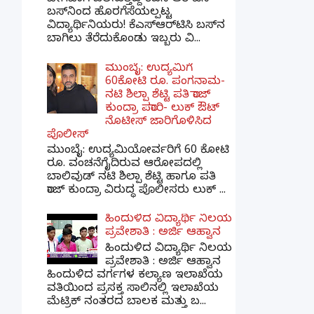
ವೇಗವಾಗಿ ಚಲಿಸುತ್ತಿದ್ದ ಕೆಎಸ್‌ಆರ್‌ಟಿಸಿ
ಬಸ್‌ನಿಂದ ಹೊರಗೆಸೆಯಲ್ಪಟ್ಟ
ವಿದ್ಯಾರ್ಥಿನಿಯರು! ಕೆಎಸ್‌ಆರ್‌ಟಿಸಿ ಬಸ್‌ನ
ಬಾಗಿಲು ತೆರೆದುಕೊಂಡು ಇಬ್ಬರು ವಿ...
ಮುಂಬೈ: ಉದ್ಯಮಿಗೆ
60ಕೋಟಿ ರೂ. ಪಂಗನಾಮ-
ನಟಿ ಶಿಲ್ಪಾ ಶೆಟ್ಟಿ ಪತಿ ರಾಜ್
ಕುಂದ್ರಾ ಪರಾರಿ- ಲುಕ್ ಔಟ್
ನೊಟೀಸ್ ಜಾರಿಗೊಳಿಸಿದ
ಪೊಲೀಸ್
ಮುಂಬೈ: ಉದ್ಯಮಿಯೋರ್ವರಿಗೆ 60 ಕೋಟಿ
ರೂ. ವಂಚನೆಗೈದಿರುವ ಆರೋಪದಲ್ಲಿ
ಬಾಲಿವುಡ್ ನಟಿ ಶಿಲ್ಪಾ ಶೆಟ್ಟಿ ಹಾಗೂ ಪತಿ
ರಾಜ್ ಕುಂದ್ರಾ ವಿರುದ್ಧ ಪೊಲೀಸರು ಲುಕ್ ...
ಹಿಂದುಳಿದ ವಿದ್ಯಾರ್ಥಿ ನಿಲಯ
ಪ್ರವೇಶಾತಿ : ಅರ್ಜಿ ಆಹ್ವಾನ
ಹಿಂದುಳಿದ ವಿದ್ಯಾರ್ಥಿ ನಿಲಯ
ಪ್ರವೇಶಾತಿ : ಅರ್ಜಿ ಆಹ್ವಾನ
ಹಿಂದುಳಿದ ವರ್ಗಗಳ ಕಲ್ಯಾಣ ಇಲಾಖೆಯ
ವತಿಯಿಂದ ಪ್ರಸಕ್ತ ಸಾಲಿನಲ್ಲಿ ಇಲಾಖೆಯ
ಮೆಟ್ರಿಕ್ ನಂತರದ ಬಾಲಕ ಮತ್ತು ಬ...