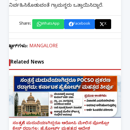
ನಿರ್ವಹಿಸಿಕೊಡುವಂತೆ ಗ್ರಾಮಸ್ಥರು ಒತ್ತಾಯಿಸಿದ್ದಾರೆ.
Share:
WhatsApp
Facebook
X
ಟ್ಯಾಗ್‌ಗಳು:
MANGALORE
Related News
ಸಂತ್ರಸ್ತೆಗೆ ಮದುವೆಯಾಗಿದ್ದರೂ ಆರೋಪಿ ಮೇಲಿನ ಪೋಕ್ಸೋ
ಕೇಸ್ ರದ್ದಾಗಲ್ಲ: ಹೈಕೋರ್ಟ್ ಮಹತ್ವದ ಆದೇಶ