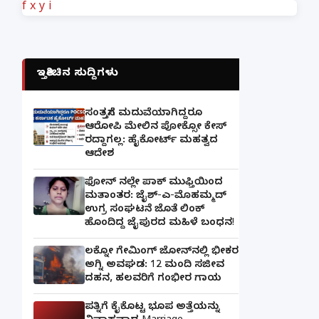
f
x
y
i
ಇತ್ತೀಚಿನ ಸುದ್ದಿಗಳು
ಸಂತ್ರಸ್ತೆಗೆ ಮದುವೆಯಾಗಿದ್ದರೂ
ಆರೋಪಿ ಮೇಲಿನ ಪೋಕ್ಸೋ ಕೇಸ್
ರದ್ದಾಗಲ್ಲ: ಹೈಕೋರ್ಟ್ ಮಹತ್ವದ
ಆದೇಶ
ಫೋನ್ ನಲ್ಲೇ ಪಾಕ್ ಮುಫ್ತಿಯಿಂದ
ಮತಾಂತರ: ಜೈಶ್-ಎ-ಮೊಹಮ್ಮದ್
ಉಗ್ರ ಸಂಘಟನೆ ಜೊತೆ ಲಿಂಕ್
ಹೊಂದಿದ್ದ ಜೈಪುರದ ಮಹಿಳೆ ಬಂಧನ!
ಲಕ್ನೋ ಗೇಮಿಂಗ್ ಜೋನ್‌ನಲ್ಲಿ ಭೀಕರ
ಅಗ್ನಿ ಅವಘಡ: 12 ಮಂದಿ ಸಜೀವ
ದಹನ, ಹಲವರಿಗೆ ಗಂಭೀರ ಗಾಯ
ಪತ್ನಿಗೆ ಕೈಕೊಟ್ಟ ಭೂಪ ಅತ್ತೆಯನ್ನು