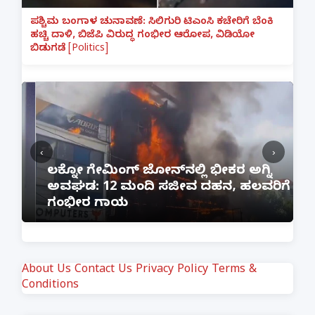
ಪಶ್ಚಿಮ ಬಂಗಾಳ ಚುನಾವಣೆ: ಸಿಲಿಗುರಿ ಟಿಎಂಸಿ ಕಚೇರಿಗೆ ಬೆಂಕಿ
ಹಚ್ಚಿ ದಾಳಿ, ಬಿಜೆಪಿ ವಿರುದ್ಧ ಗಂಭೀರ ಆರೋಪ, ವಿಡಿಯೋ
ಬಿಡುಗಡೆ [Politics]
‹
›
:
ಲಕ್ನೋ ಗೇಮಿಂಗ್ ಜೋನ್‌ನಲ್ಲಿ ಭೀಕರ ಅಗ್ನಿ
ಅವಘಡ: 12 ಮಂದಿ ಸಜೀವ ದಹನ, ಹಲವರಿಗೆ
ಪ
ಗಂಭೀರ ಗಾಯ
M
About Us
Contact Us
Privacy Policy
Terms &
Conditions