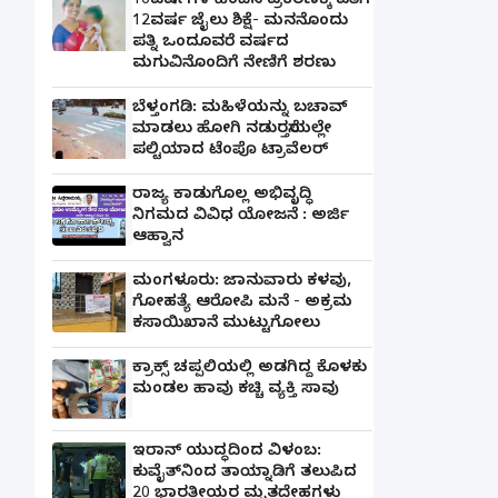
16ವರ್ಷಗಳ ಹಿಂದಿನ ಪ್ರಕರಣಕ್ಕೆ ಪತಿಗೆ
12ವರ್ಷ ಜೈಲು ಶಿಕ್ಷೆ- ಮನನೊಂದು
ಪತ್ನಿ ಒಂದೂವರೆ ವರ್ಷದ
ಮಗುವಿನೊಂದಿಗೆ ನೇಣಿಗೆ ಶರಣು
ಬೆಳ್ತಂಗಡಿ: ಮಹಿಳೆಯನ್ನು ಬಚಾವ್
ಮಾಡಲು ಹೋಗಿ ನಡುರಸ್ತೆಯಲ್ಲೇ
ಪಲ್ಟಿಯಾದ ಟೆಂಪೊ ಟ್ರಾವೆಲರ್
ರಾಜ್ಯ ಕಾಡುಗೊಲ್ಲ ಅಭಿವೃದ್ಧಿ
ನಿಗಮದ ವಿವಿಧ ಯೋಜನೆ : ಅರ್ಜಿ
ಆಹ್ವಾನ
ಮಂಗಳೂರು: ಜಾನುವಾರು ಕಳವು,
ಗೋಹತ್ಯೆ ಆರೋಪಿ ಮನೆ - ಅಕ್ರಮ
ಕಸಾಯಿಖಾನೆ ಮುಟ್ಟುಗೋಲು
ಕ್ರಾಕ್ಸ್ ಚಪ್ಪಲಿಯಲ್ಲಿ ಅಡಗಿದ್ದ ಕೊಳಕು
ಮಂಡಲ ಹಾವು ಕಚ್ಚಿ ವ್ಯಕ್ತಿ ಸಾವು
ಇರಾನ್ ಯುದ್ಧದಿಂದ ವಿಳಂಬ:
ಕುವೈತ್‌ನಿಂದ ತಾಯ್ನಾಡಿಗೆ ತಲುಪಿದ
20 ಭಾರತೀಯರ ಮೃತದೇಹಗಳು