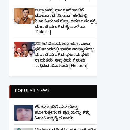
ಅಸ್ಸಾಂನಲ್ಲಿ ಕಾಂಗ್ರೆಸ್ ಪಾಲಿಗೆ
ಮುಳುವಾದ 'ಮಿಯಾ' ಹಣೆಪಟ್ಟಿ:
ಸಿಎಂ ಹಿಮಂತ ಬಿಸ್ವಾ ಶರ್ಮಾ ತಂತ್ರಕ್ಕೆ
ಮಕಾಡೆ ಮಲಗಿದ ಕೈ ಪಾಳೆಯ
[Politics]
2026ರ ವಿಧಾನಸಭಾ ಚುನಾವಣಾ
ಫಲಿತಾಂಶದಲ್ಲಿ ಭಾರೀ ಉಲ್ಟಾಪಲ್ಟಾ:
ಮಕಾಡೆ ಮಲಗಿದ ಘಟಾನುಘಟಿ
ನಾಯಕರು, ಅಚ್ಚರಿಯ ಗೆಲುವು
ಸಾಧಿಸಿದ ಹೊಸಬರು [Election]
POPULAR NEWS
ಸ್ನೇಹಿತನೊಂದಿಗೆ ಮನೆ ಬಿಟ್ಟು
ಹೋಗುತ್ತೇನೆಂದ ಪುತ್ರಿಯನ್ನು ಕತ್ತು
ಹಿಚುಕಿ ಹತ್ಯೆಗೈದ ತಾಯಿ