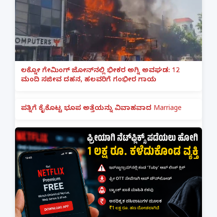
ಲಕ್ನೋ ಗೇಮಿಂಗ್ ಜೋನ್‌ನಲ್ಲಿ ಭೀಕರ ಅಗ್ನಿ ಅವಘಡ: 12
ಮಂದಿ ಸಜೀವ ದಹನ, ಹಲವರಿಗೆ ಗಂಭೀರ ಗಾಯ
ಪತ್ನಿಗೆ ಕೈಕೊಟ್ಟ ಭೂಪ ಅತ್ತೆಯನ್ನು ವಿವಾಹವಾದ Marriage