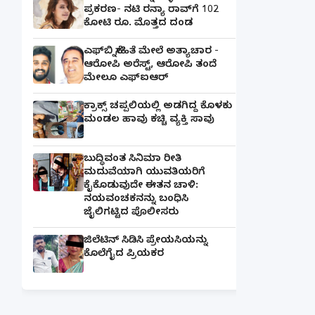
ಪ್ರಕರಣ- ನಟಿ ರನ್ಯಾ ರಾವ್‌ಗೆ 102
ಕೋಟಿ ರೂ. ಮೊತ್ತದ ದಂಡ
ಎಫ್‌ಬಿ ಸ್ನೇಹಿತೆ ಮೇಲೆ ಅತ್ಯಾಚಾರ -
ಆರೋಪಿ ಅರೆಸ್ಟ್, ಆರೋಪಿ ತಂದೆ
ಮೇಲೂ ಎಫ್ಐಆರ್
ಕ್ರಾಕ್ಸ್ ಚಪ್ಪಲಿಯಲ್ಲಿ ಅಡಗಿದ್ದ ಕೊಳಕು
ಮಂಡಲ ಹಾವು ಕಚ್ಚಿ ವ್ಯಕ್ತಿ ಸಾವು
ಬುದ್ಧಿವಂತ ಸಿನಿಮಾ ರೀತಿ
ಮದುವೆಯಾಗಿ ಯುವತಿಯರಿಗೆ
ಕೈಕೊಡುವುದೇ ಈತನ ಚಾಳಿ:
ನಯವಂಚಕನನ್ನು ಬಂಧಿಸಿ
ಜೈಲಿಗಟ್ಟಿದ ಪೊಲೀಸರು
ಜಿಲೆಟಿನ್ ಸಿಡಿಸಿ ಪ್ರೇಯಸಿಯನ್ನು
ಕೊಲೆಗೈದ ಪ್ರಿಯಕರ