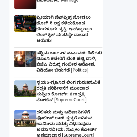
ವಿವಾಹವಾದ Marriage
ಫ್ರೀಯಾಗಿ ನೆಟ್‌ಫ್ಲಿಕ್ಸ್ ನೋಡಲು
ಹೋಗಿ ₹1 ಲಕ್ಷ ಕಳೆದುಕೊಂಡ
ಬೆಂಗಳೂರು ವ್ಯಕ್ತಿ; ಇನ್‌ಸ್ಟಾಗ್ರಾಂ
ಲಿಂಕ್ ಕ್ಲಿಕ್ ಮಾಡಿದ್ದೇ ದುಬಾರಿ
ಆಯಿತು!
ಪಶ್ಚಿಮ ಬಂಗಾಳ ಚುನಾವಣೆ: ಸಿಲಿಗುರಿ
ಟಿಎಂಸಿ ಕಚೇರಿಗೆ ಬೆಂಕಿ ಹಚ್ಚಿ ದಾಳಿ,
ಬಿಜೆಪಿ ವಿರುದ್ಧ ಗಂಭೀರ ಆರೋಪ,
ವಿಡಿಯೋ ಬಿಡುಗಡೆ [Politics]
ಸ್ವಯಂ-ಗ್ರಹಿಸಿದ ಲಿಂಗ ಗುರುತಿಸುವಿಕೆ
ರದ್ದತಿ ಪರಿಶೀಲನೆಗೆ ಮುಂದಾದ
ಸುಪ್ರೀಂ ಕೋರ್ಟ್: ಕೇಂದ್ರಕ್ಕೆ
ನೋಟಿಸ್ [SupremeCourt]
ದಲಿತರು ಮತ್ತು ಆದಿವಾಸಿಗಳಿಗೆ
ಪೊಲೀಸ್ ಠಾಣೆ ಸ್ವಚ್ಛಗೊಳಿಸುವ
ಜಾಮೀನು ಷರತ್ತು ವಿಧಿಸುವುದು
ಅಮಾನವೀಯ: ಸುಪ್ರೀಂ ಕೋರ್ಟ್
ಅಸಮಾಧಾನ [SupremeCourt]