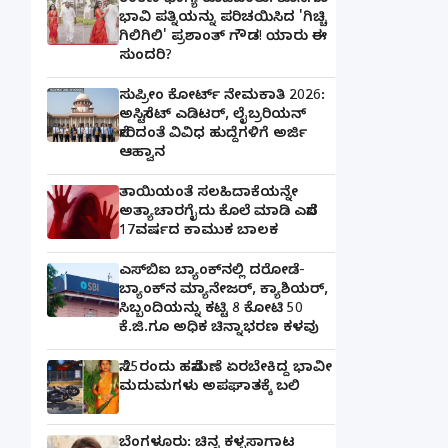
ಕಂಕಣ ಭಾಗ್ಯ ಕೂಡಿಬಂತು: ಕೊನೆಗೂ
ಭಾವಿ ಪತ್ನಿಯನ್ನು ಪರಿಚಯಿಸಿದ 'ಗಿಚ್ಚಿ
ಗಿಲಿಗಿಲಿ' ಪ್ರಶಾಂತ್ ಗೌಡ! ಯಾರು ಈ
ಸುಂದರಿ?
ಸುಪ್ರೀಂ ಕೋರ್ಟ್ ನೇಮಕಾತಿ 2026:
ಅಸಿಸ್ಟೆಂಟ್ ಎಡಿಟರ್, ಲೈಬ್ರರಿಯನ್
ಸೇರಿದಂತೆ ವಿವಿಧ ಹುದ್ದೆಗಳಿಗೆ ಅರ್ಜಿ
ಆಹ್ವಾನ
ತಾಯಿಯಂತೆ ಸಲಹಿದಾಕೆಯನ್ನೇ
ಅತ್ಯಾಚಾರಗೈದು ಕೊಲೆ ಮಾಡಿ ಎಸೆದ
17ವರ್ಷದ ಕಾಮುಕ ಬಾಲಕ
ಎಸ್‌ಬಿಐ ಬ್ಯಾಂಕ್‌ನಲ್ಲಿ‌ ದರೋಡೆ-
ಬ್ಯಾಂಕ್​ನ ಮ್ಯಾನೇಜರ್‌, ಕ್ಯಾಶಿಯರ್‌,
ಸಿಬ್ಬಂದಿಯನ್ನು ಕಟ್ಟಿ 8 ಕೋಟಿ 50
ಕೆ.ಜಿ.ಗೂ ಅಧಿಕ ಚಿನ್ನಾಭರಣ ಕಳವು
ಸೆ.25ರಂದು ಹಸೆಮಣೆ ಏರಬೇಕಿದ್ದ ಭಾವೀ
ಮದುಮಗಳು ಅಪಘಾತಕ್ಕೆ ಬಲಿ
ಬೆಂಗಳೂರು: ಚಿನ್ನ ಕಳ್ಳಸಾಗಾಟ