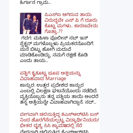
ಹಿರ್ಗಾನ ಗ್ರಾಮ...
ಪಿಎಸ್​ಐ ಆಗಿರುವ ತಾಯಿ
ವಿರುದ್ಧವೇ ಎಸ್ ಪಿ ಗೆ ದೂರು
ಕೊಟ್ಟ ಮಗಳು.. ಕಾರಣವೇನು
ಗೊತ್ತಾ..??
ಗದಗ​: ಮಹಿಳಾ ಪೊಲೀಸ್​ ಸಬ್ ​ಇನ್​
ಸ್ಪೆಕ್ಟರ್​ ಮಗಳೊಬ್ಬಳು ಪ್ರಿಯಕರನೊಂದಿಗೆ
ಮನೆ ಬಿಟ್ಟು ಹೋಗಿ ಮದುವೆ
ಮಾಡಿಕೊಂಡಿದ್ದು, ನಮಗೆ ರಕ್ಷಣೆ ಕೊಡಿ
ಎಂದು ತಾಯ...
ಪತ್ನಿಗೆ ಕೈಕೊಟ್ಟ ಭೂಪ ಅತ್ತೆಯನ್ನು
ವಿವಾಹವಾದ Marriage
ಕಾನ್ಪುರ: ಉತ್ತರ ಪ್ರದೇಶದ ಕಾನ್ಪುರ
ಎಂಬಲ್ಲಿ ವಿಲಕ್ಷಣ ಘಟನೆಯೊಂದು ನಡೆದಿದೆ.
ವ್ಯಕ್ತಿಯೊಬ್ಬನು ತನ್ನ ಪತ್ನಿಯ ತಾಯಿ ಅಂದರೆ
ತನ್ನ ಅತ್ತೆಯನ್ನೇ ವಿವಾಹವಾಗಿದ್ದಾನೆ. ಸದ್...
ವೇಗವಾಗಿ ಚಲಿಸುತ್ತಿದ್ದ ಕೆಎಸ್​ಆರ್​ಟಿಸಿ ಬಸ್​
ನಿಂದ ಹೊರಗೆಸೆಯಲ್ಪಟ್ಟ ವಿದ್ಯಾರ್ಥಿನಿಯರು!
ಭೀಕರ ದೃಶ್ಯ ಸಿಸಿ ಕ್ಯಾಮರಾದಲ್ಲಿ ಸೆರೆ