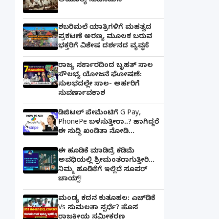
ಅಮೂಲ್ಯ ನುಡಿನಮನ
ಶಬರಿಮಲೆ ಯಾತ್ರಿಗಳಿಗೆ ಮಹತ್ವದ
ಪ್ರಕಟಣೆ ಅರಣ್ಯ ಮೂಲಕ ಬರುವ
ಭಕ್ತರಿಗೆ ವಿಶೇಷ ದರ್ಶನದ ವ್ಯವಸ್ಥೆ
ರಾಜ್ಯ ಸರ್ಕಾರದಿಂದ ಬೃಹತ್ ಸಾಲ
ಸೌಲಭ್ಯ ಯೋಜನೆ ಘೋಷಣೆ:
ಸುಲಭದಲ್ಲೇ ಸಾಲ- ಅರ್ಹರಿಗೆ
ಸುವರ್ಣಾವಕಾಶ
ಡಿಜಿಟಲ್ ಪೇಮೆಂಟಿಗೆ G Pay,
PhonePe ಬಳಸುತ್ತೀರಾ..? ಹಾಗಿದ್ದರೆ
ಈ ಸುದ್ದಿ ಖಂಡಿತಾ ನೋಡಿ...
ಈ ಹೂಡಿಕೆ ಮಾಡಿದ್ರೆ ಕಡಿಮೆ
ಅವಧಿಯಲ್ಲಿ ಶ್ರೀಮಂತರಾಗುತ್ತೀರಿ...
ನಿಮ್ಮ ಹೂಡಿಕೆಗೆ ಇಲ್ಲಿದೆ ಸೂಪರ್
ಚಾಯ್ಸ್‌!
ಮಂಡ್ಯ ಕದನ ಕುತೂಹಲ: ಎಚ್‌ಡಿಕೆ
Vs ಸುಮಲತಾ ಸ್ಪರ್ಧೆ? ಹೊಸ
ರಾಜಕೀಯ ಸಮೀಕರಣ