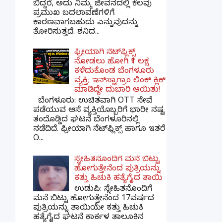
ಬಿದ್ದರೆ, ಅದು ನಿಮ್ಮ ಜೀವನದಲ್ಲಿ ಕೆಲವು
ಪ್ರಮುಖ ಬದಲಾವಣೆಗಳಿಗೆ
ಕಾರಣವಾಗಬಹುದು ಎನ್ನುವುದನ್ನು
ತೋರಿಸುತ್ತದೆ. ಶನಿದ...
ಫ್ರೀಯಾಗಿ ನೆಟ್‌ಫ್ಲಿಕ್ಸ್
ನೋಡಲು ಹೋಗಿ ₹1 ಲಕ್ಷ
ಕಳೆದುಕೊಂಡ ಬೆಂಗಳೂರು
ವ್ಯಕ್ತಿ; ಇನ್‌ಸ್ಟಾಗ್ರಾಂ ಲಿಂಕ್ ಕ್ಲಿಕ್
ಮಾಡಿದ್ದೇ ದುಬಾರಿ ಆಯಿತು!
ಬೆಂಗಳೂರು: ಉಚಿತವಾಗಿ OTT ಸೇವೆ
ಪಡೆಯುವ ಆಸೆ ವ್ಯಕ್ತಿಯೊಬ್ಬರಿಗೆ ಭಾರೀ ನಷ್ಟ
ತಂದೊಡ್ಡಿದ ಘಟನೆ ಬೆಂಗಳೂರಿನಲ್ಲಿ
ನಡೆದಿದೆ. ಫ್ರೀಯಾಗಿ ನೆಟ್‌ಫ್ಲಿಕ್ಸ್ ಹಾಗೂ ಇತರೆ
O...
ಸ್ನೇಹಿತನೊಂದಿಗೆ ಮನೆ ಬಿಟ್ಟು
ಹೋಗುತ್ತೇನೆಂದ ಪುತ್ರಿಯನ್ನು
ಕತ್ತು ಹಿಚುಕಿ ಹತ್ಯೆಗೈದ ತಾಯಿ
ಉಡುಪಿ: ಸ್ನೇಹಿತನೊಂದಿಗೆ
ಮನೆ ಬಿಟ್ಟು ಹೋಗುತ್ತೇನೆಂದ 17ವರ್ಷದ
ಪುತ್ರಿಯನ್ನು ತಾಯಿಯೇ ಕತ್ತು ಹಿಚುಕಿ
ಹತ್ಯೆಗೈದ ಘಟನೆ ಕಾರ್ಕಳ ತಾಲೂಕಿನ