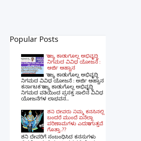
Popular Posts
ರಾಜ್ಯ ಕಾಡುಗೊಲ್ಲ ಅಭಿವೃದ್ಧಿ
ನಿಗಮದ ವಿವಿಧ ಯೋಜನೆ :
ಅರ್ಜಿ ಆಹ್ವಾನ
ರಾಜ್ಯ ಕಾಡುಗೊಲ್ಲ ಅಭಿವೃದ್ಧಿ
ನಿಗಮದ ವಿವಿಧ ಯೋಜನೆ : ಅರ್ಜಿ ಆಹ್ವಾನ
ಕರ್ನಾಟಕ ರಾಜ್ಯ ಕಾಡುಗೊಲ್ಲ ಅಭಿವೃದ್ಧಿ
ನಿಗಮದ ವತಿಯಿಂದ ಪ್ರಸಕ್ತ ಸಾಲಿನ ವಿವಿಧ
ಯೋಜನೆಗಳ ಲಾಭವನ...
ಶನಿ ದೇವರು ನಿಮ್ಮ ಕನಸಿನಲ್ಲಿ
ಬಂದರೆ ಮುಂದೆ ಏನೆಲ್ಲಾ
ಪರಿಣಾಮಗಳು ಎದುರಾಗುತ್ತವೆ
ಗೊತ್ತಾ..??
ಶನಿ ದೇವರಿಗೆ ಸಂಬಂಧಿಸಿದ ಕನಸುಗಳು