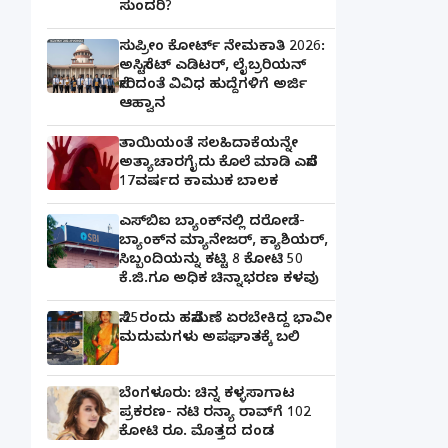
ಸುಂದರಿ?
ಸುಪ್ರೀಂ ಕೋರ್ಟ್ ನೇಮಕಾತಿ 2026:
ಅಸಿಸ್ಟೆಂಟ್ ಎಡಿಟರ್, ಲೈಬ್ರರಿಯನ್
ಸೇರಿದಂತೆ ವಿವಿಧ ಹುದ್ದೆಗಳಿಗೆ ಅರ್ಜಿ
ಆಹ್ವಾನ
ತಾಯಿಯಂತೆ ಸಲಹಿದಾಕೆಯನ್ನೇ
ಅತ್ಯಾಚಾರಗೈದು ಕೊಲೆ ಮಾಡಿ ಎಸೆದ
17ವರ್ಷದ ಕಾಮುಕ ಬಾಲಕ
ಎಸ್‌ಬಿಐ ಬ್ಯಾಂಕ್‌ನಲ್ಲಿ‌ ದರೋಡೆ-
ಬ್ಯಾಂಕ್​ನ ಮ್ಯಾನೇಜರ್‌, ಕ್ಯಾಶಿಯರ್‌,
ಸಿಬ್ಬಂದಿಯನ್ನು ಕಟ್ಟಿ 8 ಕೋಟಿ 50
ಕೆ.ಜಿ.ಗೂ ಅಧಿಕ ಚಿನ್ನಾಭರಣ ಕಳವು
ಸೆ.25ರಂದು ಹಸೆಮಣೆ ಏರಬೇಕಿದ್ದ ಭಾವೀ
ಮದುಮಗಳು ಅಪಘಾತಕ್ಕೆ ಬಲಿ
ಬೆಂಗಳೂರು: ಚಿನ್ನ ಕಳ್ಳಸಾಗಾಟ
ಪ್ರಕರಣ- ನಟಿ ರನ್ಯಾ ರಾವ್‌ಗೆ 102
ಕೋಟಿ ರೂ. ಮೊತ್ತದ ದಂಡ