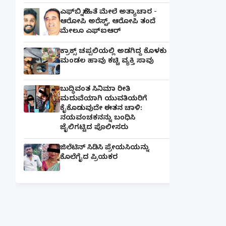
ಎಫ್‌ಬಿ ಸ್ನೇಹಿತೆ ಮೇಲೆ ಅತ್ಯಾಚಾರ -
ಆರೋಪಿ ಅರೆಸ್ಟ್, ಆರೋಪಿ ತಂದೆ
ಮೇಲೂ ಎಫ್ಐಆರ್
ಕ್ರಾಕ್ಸ್ ಚಪ್ಪಲಿಯಲ್ಲಿ ಅಡಗಿದ್ದ ಕೊಳಕು
ಮಂಡಲ ಹಾವು ಕಚ್ಚಿ ವ್ಯಕ್ತಿ ಸಾವು
ಬುದ್ಧಿವಂತ ಸಿನಿಮಾ ರೀತಿ
ಮದುವೆಯಾಗಿ ಯುವತಿಯರಿಗೆ
ಕೈಕೊಡುವುದೇ ಈತನ ಚಾಳಿ:
ನಯವಂಚಕನನ್ನು ಬಂಧಿಸಿ
ಜೈಲಿಗಟ್ಟಿದ ಪೊಲೀಸರು
ಜಿಲೆಟಿನ್ ಸಿಡಿಸಿ ಪ್ರೇಯಸಿಯನ್ನು
ಕೊಲೆಗೈದ ಪ್ರಿಯಕರ