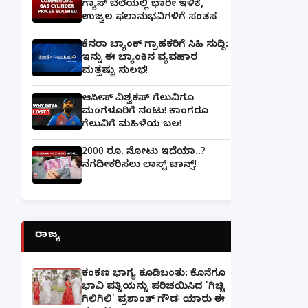
ಗ್ಯಾಸ್‌ ಬೆಲೆಯಲ್ಲಿ ಭಾರೀ ಇಳಿಕೆ,
ಉಜ್ವಲ ಫಲಾನುಭವಿಗಳಿಗೆ ಸಂತಸ
ಕೆನರಾ ಬ್ಯಾಂಕ್‌ ಗ್ರಾಹಕರಿಗೆ ಸಿಹಿ ಸುದ್ದಿ:
ಇನ್ನು ಈ ಬ್ಯಾಂಕಿನ ವ್ಯವಹಾರ
ಮತ್ತಷ್ಟು ಸುಲಭ!
ಆಸೀಸ್ ವಿಶ್ವಕಪ್ ಗೆಲುವಿಗೂ
ಮಂಗಳೂರಿಗೆ ನಂಟು! ಕಾಂಗರೂ
ಗೆಲುವಿಗೆ ಮಹಿಳೆಯ ಬಲ!
2000 ರೂ. ನೋಟು ಇದೆಯಾ..?
ನಗದೀಕರಿಸಲು ಲಾಸ್ಟ್‌ ಚಾನ್ಸ್‌!
ರಾಜ್ಯ
ಕಂಕಣ ಭಾಗ್ಯ ಕೂಡಿಬಂತು: ಕೊನೆಗೂ
ಭಾವಿ ಪತ್ನಿಯನ್ನು ಪರಿಚಯಿಸಿದ 'ಗಿಚ್ಚಿ
ಗಿಲಿಗಿಲಿ' ಪ್ರಶಾಂತ್ ಗೌಡ! ಯಾರು ಈ