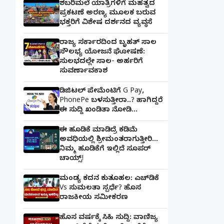
ಶಬರಿಮಲೆ ಯಾತ್ರಿಗಳಿಗೆ ಮಹತ್ವದ
ಪ್ರಕಟಣೆ ಅರಣ್ಯ ಮೂಲಕ ಬರುವ
ಭಕ್ತರಿಗೆ ವಿಶೇಷ ದರ್ಶನದ ವ್ಯವಸ್ಥೆ
ರಾಜ್ಯ ಸರ್ಕಾರದಿಂದ ಬೃಹತ್ ಸಾಲ
ಸೌಲಭ್ಯ ಯೋಜನೆ ಘೋಷಣೆ:
ಸುಲಭದಲ್ಲೇ ಸಾಲ- ಅರ್ಹರಿಗೆ
ಸುವರ್ಣಾವಕಾಶ
ಡಿಜಿಟಲ್ ಪೇಮೆಂಟಿಗೆ G Pay,
PhonePe ಬಳಸುತ್ತೀರಾ..? ಹಾಗಿದ್ದರೆ
ಈ ಸುದ್ದಿ ಖಂಡಿತಾ ನೋಡಿ...
ಈ ಹೂಡಿಕೆ ಮಾಡಿದ್ರೆ ಕಡಿಮೆ
ಅವಧಿಯಲ್ಲಿ ಶ್ರೀಮಂತರಾಗುತ್ತೀರಿ...
ನಿಮ್ಮ ಹೂಡಿಕೆಗೆ ಇಲ್ಲಿದೆ ಸೂಪರ್
ಚಾಯ್ಸ್‌!
ಮಂಡ್ಯ ಕದನ ಕುತೂಹಲ: ಎಚ್‌ಡಿಕೆ
Vs ಸುಮಲತಾ ಸ್ಪರ್ಧೆ? ಹೊಸ
ರಾಜಕೀಯ ಸಮೀಕರಣ
ಹೊಸ ವರ್ಷಕ್ಕೆ ಸಿಹಿ ಸುದ್ದಿ: ವಾಣಿಜ್ಯ