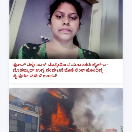
ಫೋನ್ ನಲ್ಲೇ ಪಾಕ್ ಮುಫ್ತಿಯಿಂದ ಮತಾಂತರ: ಜೈಶ್-ಎ-
ಮೊಹಮ್ಮದ್ ಉಗ್ರ ಸಂಘಟನೆ ಜೊತೆ ಲಿಂಕ್ ಹೊಂದಿದ್ದ
ಜೈಪುರದ ಮಹಿಳೆ ಬಂಧನ!