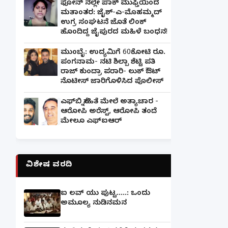
ಫೋನ್ ನಲ್ಲೇ ಪಾಕ್ ಮುಫ್ತಿಯಿಂದ
ಮತಾಂತರ: ಜೈಶ್-ಎ-ಮೊಹಮ್ಮದ್
ಉಗ್ರ ಸಂಘಟನೆ ಜೊತೆ ಲಿಂಕ್
ಹೊಂದಿದ್ದ ಜೈಪುರದ ಮಹಿಳೆ ಬಂಧನ!
ಮುಂಬೈ: ಉದ್ಯಮಿಗೆ 60ಕೋಟಿ ರೂ.
ಪಂಗನಾಮ- ನಟಿ ಶಿಲ್ಪಾ ಶೆಟ್ಟಿ ಪತಿ
ರಾಜ್ ಕುಂದ್ರಾ ಪರಾರಿ- ಲುಕ್ ಔಟ್
ನೊಟೀಸ್ ಜಾರಿಗೊಳಿಸಿದ ಪೊಲೀಸ್
ಎಫ್‌ಬಿ ಸ್ನೇಹಿತೆ ಮೇಲೆ ಅತ್ಯಾಚಾರ -
ಆರೋಪಿ ಅರೆಸ್ಟ್, ಆರೋಪಿ ತಂದೆ
ಮೇಲೂ ಎಫ್ಐಆರ್
ವಿಶೇಷ ವರದಿ
ಐ ಲವ್ ಯು ಪುಟ್ಟ.....: ಒಂದು
ಅಮೂಲ್ಯ ನುಡಿನಮನ