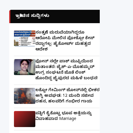
ಇತ್ತೀಚಿನ ಸುದ್ದಿಗಳು
ಸಂತ್ರಸ್ತೆಗೆ ಮದುವೆಯಾಗಿದ್ದರೂ
ಆರೋಪಿ ಮೇಲಿನ ಪೋಕ್ಸೋ ಕೇಸ್
ರದ್ದಾಗಲ್ಲ: ಹೈಕೋರ್ಟ್ ಮಹತ್ವದ
ಆದೇಶ
ಫೋನ್ ನಲ್ಲೇ ಪಾಕ್ ಮುಫ್ತಿಯಿಂದ
ಮತಾಂತರ: ಜೈಶ್-ಎ-ಮೊಹಮ್ಮದ್
ಉಗ್ರ ಸಂಘಟನೆ ಜೊತೆ ಲಿಂಕ್
ಹೊಂದಿದ್ದ ಜೈಪುರದ ಮಹಿಳೆ ಬಂಧನ!
ಲಕ್ನೋ ಗೇಮಿಂಗ್ ಜೋನ್‌ನಲ್ಲಿ ಭೀಕರ
ಅಗ್ನಿ ಅವಘಡ: 12 ಮಂದಿ ಸಜೀವ
ದಹನ, ಹಲವರಿಗೆ ಗಂಭೀರ ಗಾಯ
ಪತ್ನಿಗೆ ಕೈಕೊಟ್ಟ ಭೂಪ ಅತ್ತೆಯನ್ನು
ವಿವಾಹವಾದ Marriage