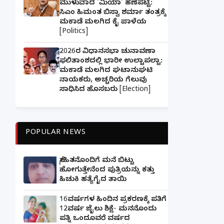
ಮುಳುವಾದ 'ಮಿಯಾ' ಹಣೆಪಟ್ಟಿ:
ಸಿಎಂ ಹಿಮಂತ ಬಿಸ್ವಾ ಶರ್ಮಾ ತಂತ್ರಕ್ಕೆ
ಮಕಾಡೆ ಮಲಗಿದ ಕೈ ಪಾಳೆಯ
[Politics]
2026ರ ವಿಧಾನಸಭಾ ಚುನಾವಣಾ
ಫಲಿತಾಂಶದಲ್ಲಿ ಭಾರೀ ಉಲ್ಟಾಪಲ್ಟಾ:
ಮಕಾಡೆ ಮಲಗಿದ ಘಟಾನುಘಟಿ
ನಾಯಕರು, ಅಚ್ಚರಿಯ ಗೆಲುವು
ಸಾಧಿಸಿದ ಹೊಸಬರು [Election]
POPULAR NEWS
ಸ್ನೇಹಿತನೊಂದಿಗೆ ಮನೆ ಬಿಟ್ಟು
ಹೋಗುತ್ತೇನೆಂದ ಪುತ್ರಿಯನ್ನು ಕತ್ತು
ಹಿಚುಕಿ ಹತ್ಯೆಗೈದ ತಾಯಿ
16ವರ್ಷಗಳ ಹಿಂದಿನ ಪ್ರಕರಣಕ್ಕೆ ಪತಿಗೆ
12ವರ್ಷ ಜೈಲು ಶಿಕ್ಷೆ- ಮನನೊಂದು
ಪತ್ನಿ ಒಂದೂವರೆ ವರ್ಷದ