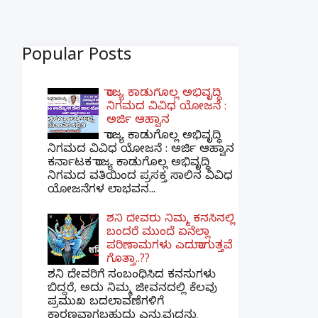
Popular Posts
ರಾಜ್ಯ ಕಾಡುಗೊಲ್ಲ ಅಭಿವೃದ್ಧಿ
ನಿಗಮದ ವಿವಿಧ ಯೋಜನೆ :
ಅರ್ಜಿ ಆಹ್ವಾನ
ರಾಜ್ಯ ಕಾಡುಗೊಲ್ಲ ಅಭಿವೃದ್ಧಿ
ನಿಗಮದ ವಿವಿಧ ಯೋಜನೆ : ಅರ್ಜಿ ಆಹ್ವಾನ
ಕರ್ನಾಟಕ ರಾಜ್ಯ ಕಾಡುಗೊಲ್ಲ ಅಭಿವೃದ್ಧಿ
ನಿಗಮದ ವತಿಯಿಂದ ಪ್ರಸಕ್ತ ಸಾಲಿನ ವಿವಿಧ
ಯೋಜನೆಗಳ ಲಾಭವನ...
ಶನಿ ದೇವರು ನಿಮ್ಮ ಕನಸಿನಲ್ಲಿ
ಬಂದರೆ ಮುಂದೆ ಏನೆಲ್ಲಾ
ಪರಿಣಾಮಗಳು ಎದುರಾಗುತ್ತವೆ
ಗೊತ್ತಾ..??
ಶನಿ ದೇವರಿಗೆ ಸಂಬಂಧಿಸಿದ ಕನಸುಗಳು
ಬಿದ್ದರೆ, ಅದು ನಿಮ್ಮ ಜೀವನದಲ್ಲಿ ಕೆಲವು
ಪ್ರಮುಖ ಬದಲಾವಣೆಗಳಿಗೆ
ಕಾರಣವಾಗಬಹುದು ಎನ್ನುವುದನ್ನು