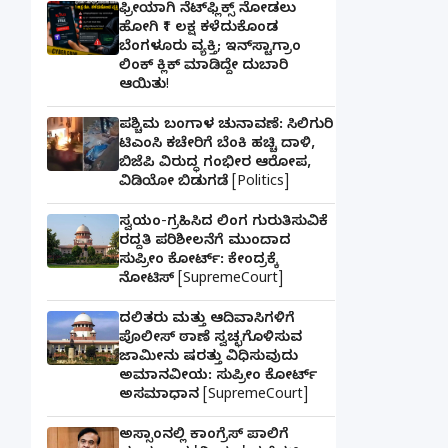
ಫ್ರೀಯಾಗಿ ನೆಟ್‌ಫ್ಲಿಕ್ಸ್ ನೋಡಲು
ಹೋಗಿ ₹1 ಲಕ್ಷ ಕಳೆದುಕೊಂಡ
ಬೆಂಗಳೂರು ವ್ಯಕ್ತಿ; ಇನ್‌ಸ್ಟಾಗ್ರಾಂ
ಲಿಂಕ್ ಕ್ಲಿಕ್ ಮಾಡಿದ್ದೇ ದುಬಾರಿ
ಆಯಿತು!
ಪಶ್ಚಿಮ ಬಂಗಾಳ ಚುನಾವಣೆ: ಸಿಲಿಗುರಿ
ಟಿಎಂಸಿ ಕಚೇರಿಗೆ ಬೆಂಕಿ ಹಚ್ಚಿ ದಾಳಿ,
ಬಿಜೆಪಿ ವಿರುದ್ಧ ಗಂಭೀರ ಆರೋಪ,
ವಿಡಿಯೋ ಬಿಡುಗಡೆ [Politics]
ಸ್ವಯಂ-ಗ್ರಹಿಸಿದ ಲಿಂಗ ಗುರುತಿಸುವಿಕೆ
ರದ್ದತಿ ಪರಿಶೀಲನೆಗೆ ಮುಂದಾದ
ಸುಪ್ರೀಂ ಕೋರ್ಟ್: ಕೇಂದ್ರಕ್ಕೆ
ನೋಟಿಸ್ [SupremeCourt]
ದಲಿತರು ಮತ್ತು ಆದಿವಾಸಿಗಳಿಗೆ
ಪೊಲೀಸ್ ಠಾಣೆ ಸ್ವಚ್ಛಗೊಳಿಸುವ
ಜಾಮೀನು ಷರತ್ತು ವಿಧಿಸುವುದು
ಅಮಾನವೀಯ: ಸುಪ್ರೀಂ ಕೋರ್ಟ್
ಅಸಮಾಧಾನ [SupremeCourt]
ಅಸ್ಸಾಂನಲ್ಲಿ ಕಾಂಗ್ರೆಸ್ ಪಾಲಿಗೆ