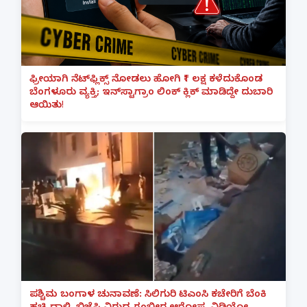
ಫ್ರೀಯಾಗಿ ನೆಟ್‌ಫ್ಲಿಕ್ಸ್ ನೋಡಲು ಹೋಗಿ ₹1 ಲಕ್ಷ ಕಳೆದುಕೊಂಡ
ಬೆಂಗಳೂರು ವ್ಯಕ್ತಿ; ಇನ್‌ಸ್ಟಾಗ್ರಾಂ ಲಿಂಕ್ ಕ್ಲಿಕ್ ಮಾಡಿದ್ದೇ ದುಬಾರಿ
ಆಯಿತು!
ಪಶ್ಚಿಮ ಬಂಗಾಳ ಚುನಾವಣೆ: ಸಿಲಿಗುರಿ ಟಿಎಂಸಿ ಕಚೇರಿಗೆ ಬೆಂಕಿ