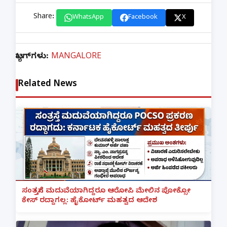
Share:
WhatsApp
Facebook
X
ಟ್ಯಾಗ್‌ಗಳು:
MANGALORE
Related News
ಸಂತ್ರಸ್ತೆಗೆ ಮದುವೆಯಾಗಿದ್ದರೂ ಆರೋಪಿ ಮೇಲಿನ ಪೋಕ್ಸೋ
ಕೇಸ್ ರದ್ದಾಗಲ್ಲ: ಹೈಕೋರ್ಟ್ ಮಹತ್ವದ ಆದೇಶ