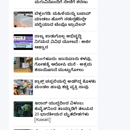
ಮಗುವಿನೊಂದಿಗೆ ನೇಣಿಗೆ ಶರಣು
ಬೆಳ್ತಂಗಡಿ: ಮಹಿಳೆಯನ್ನು ಬಚಾವ್
ಮಾಡಲು ಹೋಗಿ ನಡುರಸ್ತೆಯಲ್ಲೇ
ಪಲ್ಟಿಯಾದ ಟೆಂಪೊ ಟ್ರಾವೆಲರ್
ರಾಜ್ಯ ಕಾಡುಗೊಲ್ಲ ಅಭಿವೃದ್ಧಿ
ನಿಗಮದ ವಿವಿಧ ಯೋಜನೆ : ಅರ್ಜಿ
ಆಹ್ವಾನ
ಮಂಗಳೂರು: ಜಾನುವಾರು ಕಳವು,
ಗೋಹತ್ಯೆ ಆರೋಪಿ ಮನೆ - ಅಕ್ರಮ
ಕಸಾಯಿಖಾನೆ ಮುಟ್ಟುಗೋಲು
ಕ್ರಾಕ್ಸ್ ಚಪ್ಪಲಿಯಲ್ಲಿ ಅಡಗಿದ್ದ ಕೊಳಕು
ಮಂಡಲ ಹಾವು ಕಚ್ಚಿ ವ್ಯಕ್ತಿ ಸಾವು
ಇರಾನ್ ಯುದ್ಧದಿಂದ ವಿಳಂಬ:
ಕುವೈತ್‌ನಿಂದ ತಾಯ್ನಾಡಿಗೆ ತಲುಪಿದ
20 ಭಾರತೀಯರ ಮೃತದೇಹಗಳು
[Kuwait]