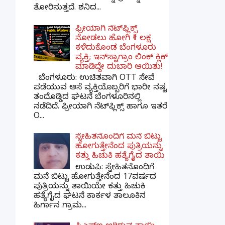
ತೋರಿಸುತ್ತದೆ. ಶನಿದ...
ಫ್ರೀಯಾಗಿ ನೆಟ್‌ಫ್ಲಿಕ್ಸ್
ನೋಡಲು ಹೋಗಿ ₹1 ಲಕ್ಷ
ಕಳೆದುಕೊಂಡ ಬೆಂಗಳೂರು
ವ್ಯಕ್ತಿ; ಇನ್‌ಸ್ಟಾಗ್ರಾಂ ಲಿಂಕ್ ಕ್ಲಿಕ್
ಮಾಡಿದ್ದೇ ದುಬಾರಿ ಆಯಿತು!
ಬೆಂಗಳೂರು: ಉಚಿತವಾಗಿ OTT ಸೇವೆ
ಪಡೆಯುವ ಆಸೆ ವ್ಯಕ್ತಿಯೊಬ್ಬರಿಗೆ ಭಾರೀ ನಷ್ಟ
ತಂದೊಡ್ಡಿದ ಘಟನೆ ಬೆಂಗಳೂರಿನಲ್ಲಿ
ನಡೆದಿದೆ. ಫ್ರೀಯಾಗಿ ನೆಟ್‌ಫ್ಲಿಕ್ಸ್ ಹಾಗೂ ಇತರೆ
O...
ಸ್ನೇಹಿತನೊಂದಿಗೆ ಮನೆ ಬಿಟ್ಟು
ಹೋಗುತ್ತೇನೆಂದ ಪುತ್ರಿಯನ್ನು
ಕತ್ತು ಹಿಚುಕಿ ಹತ್ಯೆಗೈದ ತಾಯಿ
ಉಡುಪಿ: ಸ್ನೇಹಿತನೊಂದಿಗೆ
ಮನೆ ಬಿಟ್ಟು ಹೋಗುತ್ತೇನೆಂದ 17ವರ್ಷದ
ಪುತ್ರಿಯನ್ನು ತಾಯಿಯೇ ಕತ್ತು ಹಿಚುಕಿ
ಹತ್ಯೆಗೈದ ಘಟನೆ ಕಾರ್ಕಳ ತಾಲೂಕಿನ
ಹಿರ್ಗಾನ ಗ್ರಾಮ...