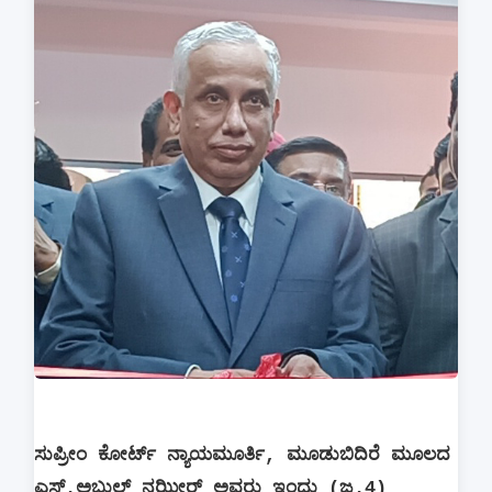
ಸುಪ್ರೀಂ ಕೋರ್ಟ್‌ ನ್ಯಾಯಮೂರ್ತಿ, ಮೂಡುಬಿದಿರೆ ಮೂಲದ
ಎಸ್.ಅಬ್ದುಲ್ ನಝೀರ್ ಅವರು ಇಂದು (ಜ.4)