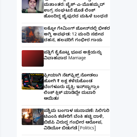
ಮತಾಂತರ: ಜೈಶ್-ಎ-ಮೊಹಮ್ಮದ್
ಉಗ್ರ ಸಂಘಟನೆ ಜೊತೆ ಲಿಂಕ್
ಹೊಂದಿದ್ದ ಜೈಪುರದ ಮಹಿಳೆ ಬಂಧನ!
ಲಕ್ನೋ ಗೇಮಿಂಗ್ ಜೋನ್‌ನಲ್ಲಿ ಭೀಕರ
ಅಗ್ನಿ ಅವಘಡ: 12 ಮಂದಿ ಸಜೀವ
ದಹನ, ಹಲವರಿಗೆ ಗಂಭೀರ ಗಾಯ
ಪತ್ನಿಗೆ ಕೈಕೊಟ್ಟ ಭೂಪ ಅತ್ತೆಯನ್ನು
ವಿವಾಹವಾದ Marriage
ಫ್ರೀಯಾಗಿ ನೆಟ್‌ಫ್ಲಿಕ್ಸ್ ನೋಡಲು
ಹೋಗಿ ₹1 ಲಕ್ಷ ಕಳೆದುಕೊಂಡ
ಬೆಂಗಳೂರು ವ್ಯಕ್ತಿ; ಇನ್‌ಸ್ಟಾಗ್ರಾಂ
ಲಿಂಕ್ ಕ್ಲಿಕ್ ಮಾಡಿದ್ದೇ ದುಬಾರಿ
ಆಯಿತು!
ಪಶ್ಚಿಮ ಬಂಗಾಳ ಚುನಾವಣೆ: ಸಿಲಿಗುರಿ
ಟಿಎಂಸಿ ಕಚೇರಿಗೆ ಬೆಂಕಿ ಹಚ್ಚಿ ದಾಳಿ,
ಬಿಜೆಪಿ ವಿರುದ್ಧ ಗಂಭೀರ ಆರೋಪ,
ವಿಡಿಯೋ ಬಿಡುಗಡೆ [Politics]