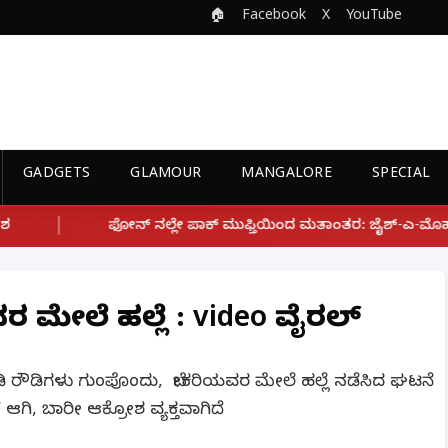
🏠
Facebook
X
YouTube
GADGETS
GLAMOUR
MANGALORE
SPECIAL
ೇ ಪಾಕ್ ಮುಫ್ತಿಯಿಂದ ಮತಾಂತರ: ಜೈಶ್-ಎ-ಮೊಹಮ್ಮದ್ ಉಗ್ರ ಸಂಘಟನೆ ಜೊತೆ ಲ
 ಮೇಲೆ ಹಲ್ಲೆ : video ವೈರಲ್
ಡಿ ರೌಡಿಗಳು ಗುಂಪೊಂದು, ಬೇಕರಿಯವರ ಮೇಲೆ ಹಲ್ಲೆ ನಡೆಸಿದ ಘಟನೆ
ಗಿ, ಬಾರೀ ಆಕ್ರೋಶ ವ್ಯಕ್ತವಾಗಿದೆ