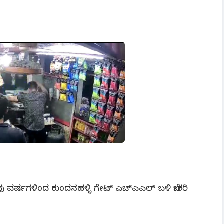
ಟಿ ಹಲವು ವರ್ಷಗಳಿಂದ ಕುಂದನಹಳ್ಳಿ ಗೇಟ್ ಎಚ್ಎಎಲ್ ಬಳಿ ಬೇಕರಿ