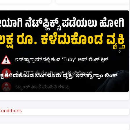
›
್ಷ ಕಳೆದುಕೊಂಡ ಬೆಂಗಳೂರು ವ್ಯಕ್ತಿ; ಇನ್‌ಸ್ಟಾಗ್ರಾಂ ಲಿಂಕ್
onditions