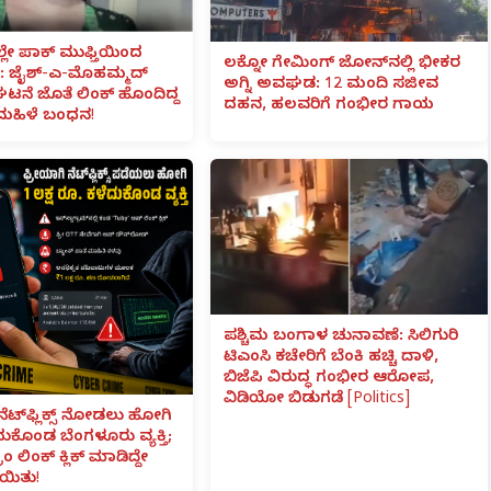
ಲೇ ಪಾಕ್ ಮುಫ್ತಿಯಿಂದ
ಲಕ್ನೋ ಗೇಮಿಂಗ್ ಜೋನ್‌ನಲ್ಲಿ ಭೀಕರ
 ಜೈಶ್-ಎ-ಮೊಹಮ್ಮದ್
ಅಗ್ನಿ ಅವಘಡ: 12 ಮಂದಿ ಸಜೀವ
ಟನೆ ಜೊತೆ ಲಿಂಕ್ ಹೊಂದಿದ್ದ
ದಹನ, ಹಲವರಿಗೆ ಗಂಭೀರ ಗಾಯ
ಮಹಿಳೆ ಬಂಧನ!
ಪಶ್ಚಿಮ ಬಂಗಾಳ ಚುನಾವಣೆ: ಸಿಲಿಗುರಿ
ಟಿಎಂಸಿ ಕಚೇರಿಗೆ ಬೆಂಕಿ ಹಚ್ಚಿ ದಾಳಿ,
ಬಿಜೆಪಿ ವಿರುದ್ಧ ಗಂಭೀರ ಆರೋಪ,
ವಿಡಿಯೋ ಬಿಡುಗಡೆ [Politics]
ನೆಟ್‌ಫ್ಲಿಕ್ಸ್ ನೋಡಲು ಹೋಗಿ
ೆದುಕೊಂಡ ಬೆಂಗಳೂರು ವ್ಯಕ್ತಿ;
ಾಂ ಲಿಂಕ್ ಕ್ಲಿಕ್ ಮಾಡಿದ್ದೇ
ಯಿತು!