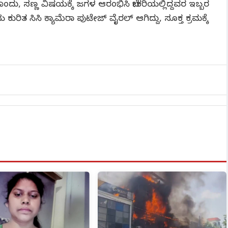
ುಂಪೊಂದು, ಸಣ್ಣ ವಿಷಯಕ್ಕೆ ಜಗಳ ಆರಂಭಿಸಿ ಬೇಕರಿಯಲ್ಲಿದ್ದವರ ಇಬ್ಬರ
ುರಿತ ಸಿಸಿ ಕ್ಯಾಮೆರಾ ಪುಟೇಜ್ ವೈರಲ್ ಆಗಿದ್ದು, ಸೂಕ್ತ ಕ್ರಮಕ್ಕೆ