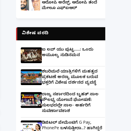
ಆರೋಪಿ ಅರೆಸ್ಟ್, ಆರೋಪಿ ತಂದೆ
ಮೇಲೂ ಎಫ್ಐಆರ್
ವಿಶೇಷ ವರದಿ
ಐ ಲವ್ ಯು ಪುಟ್ಟ.....: ಒಂದು
ಅಮೂಲ್ಯ ನುಡಿನಮನ
ಶಬರಿಮಲೆ ಯಾತ್ರಿಗಳಿಗೆ ಮಹತ್ವದ
ಪ್ರಕಟಣೆ ಅರಣ್ಯ ಮೂಲಕ ಬರುವ
ಭಕ್ತರಿಗೆ ವಿಶೇಷ ದರ್ಶನದ ವ್ಯವಸ್ಥೆ
ರಾಜ್ಯ ಸರ್ಕಾರದಿಂದ ಬೃಹತ್ ಸಾಲ
ಸೌಲಭ್ಯ ಯೋಜನೆ ಘೋಷಣೆ:
ಸುಲಭದಲ್ಲೇ ಸಾಲ- ಅರ್ಹರಿಗೆ
ಸುವರ್ಣಾವಕಾಶ
ಡಿಜಿಟಲ್ ಪೇಮೆಂಟಿಗೆ G Pay,
PhonePe ಬಳಸುತ್ತೀರಾ..? ಹಾಗಿದ್ದರೆ