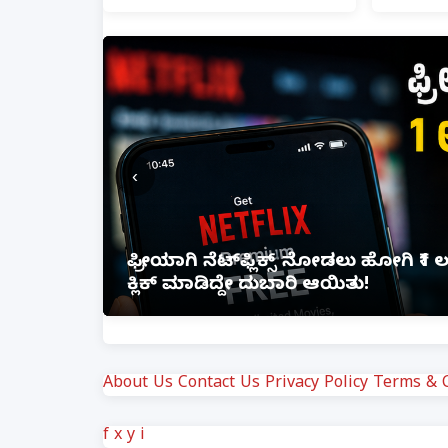
‹
ಫ್ರೀಯಾಗಿ ನೆಟ್‌ಫ್ಲಿಕ್ಸ್ ನೋಡಲು ಹೋಗಿ ₹1 ಲಕ
ಕ್ಲಿಕ್ ಮಾಡಿದ್ದೇ ದುಬಾರಿ ಆಯಿತು!
About Us
Contact Us
Privacy Policy
Terms & C
f
x
y
i