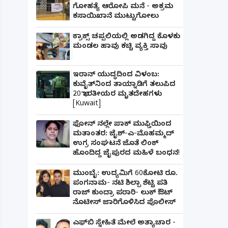
ಗೋಹತ್ಯೆ ಆರೋಪಿ ಮನೆ - ಅಕ್ರಮ
ಕಸಾಯಿಖಾನೆ ಮುಟ್ಟುಗೋಲು
ಕ್ರಾಕ್ಸ್ ಚಪ್ಪಲಿಯಲ್ಲಿ ಅಡಗಿದ್ದ ಕೊಳಕು
ಮಂಡಲ ಹಾವು ಕಚ್ಚಿ ವ್ಯಕ್ತಿ ಸಾವು
ಇರಾನ್ ಯುದ್ಧದಿಂದ ವಿಳಂಬ:
ಕುವೈತ್‌ನಿಂದ ತಾಯ್ನಾಡಿಗೆ ತಲುಪಿದ
20 ಭಾರತೀಯರ ಮೃತದೇಹಗಳು
[Kuwait]
ಫೋನ್ ನಲ್ಲೇ ಪಾಕ್ ಮುಫ್ತಿಯಿಂದ
ಮತಾಂತರ: ಜೈಶ್-ಎ-ಮೊಹಮ್ಮದ್
ಉಗ್ರ ಸಂಘಟನೆ ಜೊತೆ ಲಿಂಕ್
ಹೊಂದಿದ್ದ ಜೈಪುರದ ಮಹಿಳೆ ಬಂಧನ!
ಮುಂಬೈ: ಉದ್ಯಮಿಗೆ 60ಕೋಟಿ ರೂ.
ಪಂಗನಾಮ- ನಟಿ ಶಿಲ್ಪಾ ಶೆಟ್ಟಿ ಪತಿ
ರಾಜ್ ಕುಂದ್ರಾ ಪರಾರಿ- ಲುಕ್ ಔಟ್
ನೊಟೀಸ್ ಜಾರಿಗೊಳಿಸಿದ ಪೊಲೀಸ್
ಎಫ್‌ಬಿ ಸ್ನೇಹಿತೆ ಮೇಲೆ ಅತ್ಯಾಚಾರ -