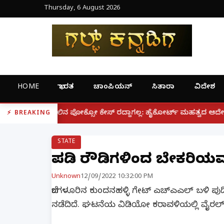
Thursday, 6 August 2026
HOME
ಭಾರತ
ಚಾಂಪಿಯನ್
ಸಿತಾರಾ
ವಿದೇಶ
|
ಸೋ ಕೇಸ್ ರದ್ದಾಗಲ್ಲ: ಹೈಕೋರ್ಟ್ ಮಹತ್ವದ ಆದೇಶ
ಫೋನ್ ನಲ್ಲ
BREAKING
STATE
ಪುಡಿ ರೌಡಿಗಳಿಂದ ಬೇಕರಿಯವರ
Unknown
12/09/2022 10:32:00 PM
ಬೆಂಗಳೂರಿನ ಕುಂದನಹಳ್ಳಿ ಗೇಟ್ ಎಚ್ಎಎಲ್ ಬಳಿ ಪು
ನಡೆದಿದೆ. ಘಟನೆಯ ವಿಡಿಯೋ ಕರಾವಳಿಯಲ್ಲಿ ವೈರಲ್ ಆ