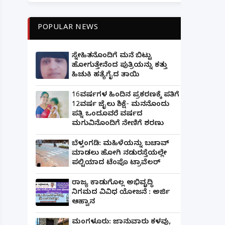
POPULAR NEWS
ಸ್ನೇಹಿತನೊಂದಿಗೆ ಮನೆ ಬಿಟ್ಟು
ಹೋಗುತ್ತೇನೆಂದ ಪುತ್ರಿಯನ್ನು ಕತ್ತು
ಹಿಚುಕಿ ಹತ್ಯೆಗೈದ ತಾಯಿ
16ವರ್ಷಗಳ ಹಿಂದಿನ ಪ್ರಕರಣಕ್ಕೆ ಪತಿಗೆ
12ವರ್ಷ ಜೈಲು ಶಿಕ್ಷೆ- ಮನನೊಂದು
ಪತ್ನಿ ಒಂದೂವರೆ ವರ್ಷದ
ಮಗುವಿನೊಂದಿಗೆ ನೇಣಿಗೆ ಶರಣು
ಬೆಳ್ತಂಗಡಿ: ಮಹಿಳೆಯನ್ನು ಬಚಾವ್
ಮಾಡಲು ಹೋಗಿ ನಡುರಸ್ತೆಯಲ್ಲೇ
ಪಲ್ಟಿಯಾದ ಟೆಂಪೊ ಟ್ರಾವೆಲರ್
ರಾಜ್ಯ ಕಾಡುಗೊಲ್ಲ ಅಭಿವೃದ್ಧಿ
ನಿಗಮದ ವಿವಿಧ ಯೋಜನೆ : ಅರ್ಜಿ
ಆಹ್ವಾನ
ಮಂಗಳೂರು: ಜಾನುವಾರು ಕಳವು,