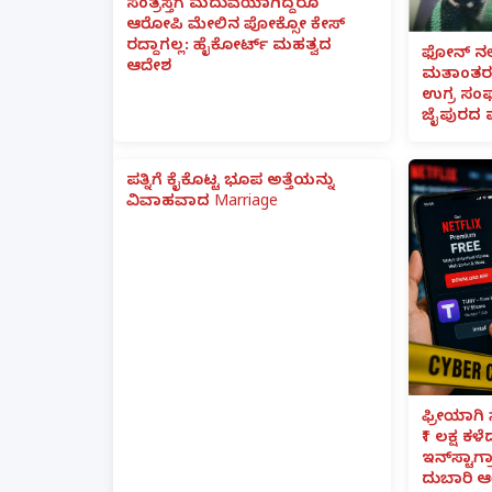
ಸಂತ್ರಸ್ತೆಗೆ ಮದುವೆಯಾಗಿದ್ದರೂ
ಆರೋಪಿ ಮೇಲಿನ ಪೋಕ್ಸೋ ಕೇಸ್
ರದ್ದಾಗಲ್ಲ: ಹೈಕೋರ್ಟ್ ಮಹತ್ವದ
ಫೋನ್ ನಲ್
ಆದೇಶ
ಮತಾಂತರ:
ಉಗ್ರ ಸಂಘ
ಜೈಪುರದ 
ಪತ್ನಿಗೆ ಕೈಕೊಟ್ಟ ಭೂಪ ಅತ್ತೆಯನ್ನು
ವಿವಾಹವಾದ Marriage
ಫ್ರೀಯಾಗಿ 
₹1 ಲಕ್ಷ ಕಳ
ಇನ್‌ಸ್ಟಾಗ್ರ
ದುಬಾರಿ ಆ