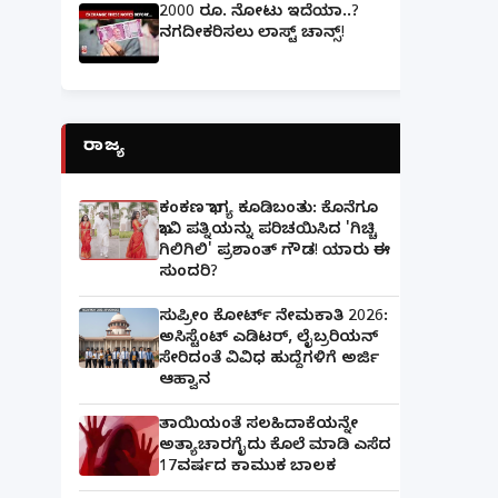
2000 ರೂ. ನೋಟು ಇದೆಯಾ..?
ನಗದೀಕರಿಸಲು ಲಾಸ್ಟ್‌ ಚಾನ್ಸ್‌!
ರಾಜ್ಯ
ಕಂಕಣ ಭಾಗ್ಯ ಕೂಡಿಬಂತು: ಕೊನೆಗೂ
ಭಾವಿ ಪತ್ನಿಯನ್ನು ಪರಿಚಯಿಸಿದ 'ಗಿಚ್ಚಿ
ಗಿಲಿಗಿಲಿ' ಪ್ರಶಾಂತ್ ಗೌಡ! ಯಾರು ಈ
ಸುಂದರಿ?
ಸುಪ್ರೀಂ ಕೋರ್ಟ್ ನೇಮಕಾತಿ 2026:
ಅಸಿಸ್ಟೆಂಟ್ ಎಡಿಟರ್, ಲೈಬ್ರರಿಯನ್
ಸೇರಿದಂತೆ ವಿವಿಧ ಹುದ್ದೆಗಳಿಗೆ ಅರ್ಜಿ
ಆಹ್ವಾನ
ತಾಯಿಯಂತೆ ಸಲಹಿದಾಕೆಯನ್ನೇ
ಅತ್ಯಾಚಾರಗೈದು ಕೊಲೆ ಮಾಡಿ ಎಸೆದ
17ವರ್ಷದ ಕಾಮುಕ ಬಾಲಕ