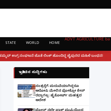
ADVT
AGRICULTURE
ba
STATE
WORLD
HOME
|
ಿಂಕ್ ಹೊಂದಿದ್ದ ಜೈಪುರದ ಮಹಿಳೆ ಬಂಧನ!
ಲಕ್ನೋ ಗೇಮಿಂಗ್ 
ಇತ್ತೀಚಿನ ಸುದ್ದಿಗಳು
ಸಂತ್ರಸ್ತೆಗೆ ಮದುವೆಯಾಗಿದ್ದರೂ
ಆರೋಪಿ ಮೇಲಿನ ಪೋಕ್ಸೋ ಕೇಸ್
ರದ್ದಾಗಲ್ಲ: ಹೈಕೋರ್ಟ್ ಮಹತ್ವದ
ಆದೇಶ
ಫೋನ್ ನಲ್ಲೇ ಪಾಕ್ ಮುಫ್ತಿಯಿಂದ