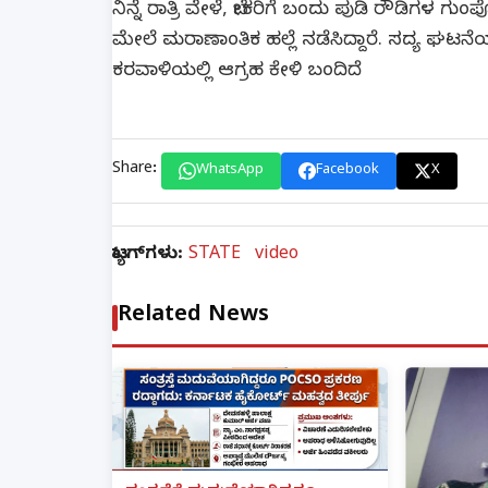
ನಿನ್ನೆ ರಾತ್ರಿ ವೇಳೆ, ಬೇಕರಿಗೆ ಬಂದು ಪುಡಿ ರೌಡಿಗಳ ಗ
ಮೇಲೆ ಮರಾಣಾಂತಿಕ ಹಲ್ಲೆ ನಡೆಸಿದ್ದಾರೆ. ಸದ್ಯ ಘಟನೆಯ ಕ
ಕರವಾಳಿಯಲ್ಲಿ ಆಗ್ರಹ ಕೇಳಿ ಬಂದಿದೆ
Share:
WhatsApp
Facebook
X
ಟ್ಯಾಗ್‌ಗಳು:
STATE
video
Related News