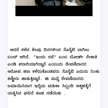
ಆದರೆ ಕಳೆದ ಕೆಲವು ದಿನಗಳಿಂದ ಸೊಸೈಟಿ ಬಾಗಿಲು
ಬಂದ್ ಆಗಿದೆ. "ಇಂದು ರಜೆ" ಎಂಬ ಬೋರ್ಡ್ ನೇತಾಕಿ
ಎಂಡಿ ಪರಾರಿಯಾಗಿದ್ದಾನೆ ಎಂಬುದು ಠೇವಣಿದಾರರ
ಆರೋಪ.ಹಣ ಕಳೆದುಕೊಂಡವರು ಸೊಸೈಟಿ ಎದುರು ನಿಂತು
ಕಣ್ಣೀರು ಹಾಕುತ್ತಿದ್ದಾರೆ. ಈ ಮಧ್ಯೆ ಠೇವಣಿದಾರರು
ಜಮಾಯಿಸಿದಾಗ ಇಲ್ಲಿಯ ಮಹಿಳಾ ಸಿಬ್ಬಂದಿ ಆತ್ಮಹತ್ಯೆಗೆ
ಯತ್ನಿಸಿದ ಘಟನೆ ಕೂಡ ನಡೆಯಿತು .