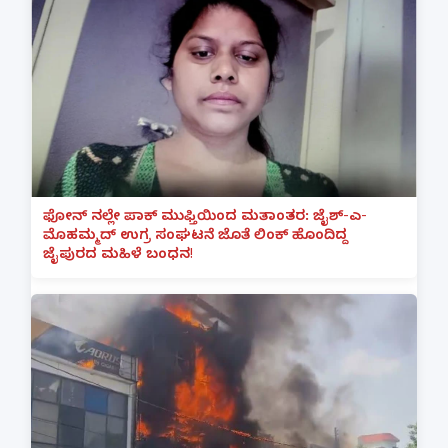
ಫೋನ್ ನಲ್ಲೇ ಪಾಕ್ ಮುಫ್ತಿಯಿಂದ ಮತಾಂತರ: ಜೈಶ್-ಎ-
ಮೊಹಮ್ಮದ್ ಉಗ್ರ ಸಂಘಟನೆ ಜೊತೆ ಲಿಂಕ್ ಹೊಂದಿದ್ದ
ಜೈಪುರದ ಮಹಿಳೆ ಬಂಧನ!