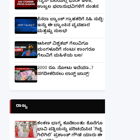
ಗ್ಯಾಸ್‌ ಬೆಲೆಯಲ್ಲಿ ಭಾರೀ ಇಳಿಕೆ,
ಉಜ್ವಲ ಫಲಾನುಭವಿಗಳಿಗೆ ಸಂತಸ
ಕೆನರಾ ಬ್ಯಾಂಕ್‌ ಗ್ರಾಹಕರಿಗೆ ಸಿಹಿ ಸುದ್ದಿ:
ಇನ್ನು ಈ ಬ್ಯಾಂಕಿನ ವ್ಯವಹಾರ
ಮತ್ತಷ್ಟು ಸುಲಭ!
ಆಸೀಸ್ ವಿಶ್ವಕಪ್ ಗೆಲುವಿಗೂ
ಮಂಗಳೂರಿಗೆ ನಂಟು! ಕಾಂಗರೂ
ಗೆಲುವಿಗೆ ಮಹಿಳೆಯ ಬಲ!
2000 ರೂ. ನೋಟು ಇದೆಯಾ..?
ನಗದೀಕರಿಸಲು ಲಾಸ್ಟ್‌ ಚಾನ್ಸ್‌!
ರಾಜ್ಯ
ಕಂಕಣ ಭಾಗ್ಯ ಕೂಡಿಬಂತು: ಕೊನೆಗೂ
ಭಾವಿ ಪತ್ನಿಯನ್ನು ಪರಿಚಯಿಸಿದ 'ಗಿಚ್ಚಿ
ಗಿಲಿಗಿಲಿ' ಪ್ರಶಾಂತ್ ಗೌಡ! ಯಾರು ಈ