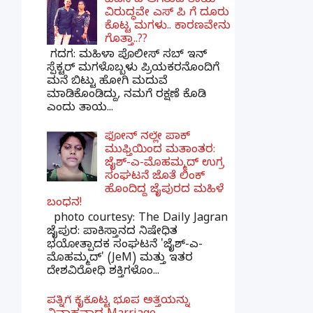
ಪಿಎಸ್​ಐ ಆಗಿರುವ ತಾಯಿ
ವಿರುದ್ಧವೇ ಎಸ್ ಪಿ ಗೆ ದೂರು
ಕೊಟ್ಟ ಮಗಳು.. ಕಾರಣವೇನು
ಗೊತ್ತಾ..??
ಗದಗ​: ಮಹಿಳಾ ಪೊಲೀಸ್​ ಸಬ್ ​ಇನ್​
ಸ್ಪೆಕ್ಟರ್​ ಮಗಳೊಬ್ಬಳು ಪ್ರಿಯಕರನೊಂದಿಗೆ
ಮನೆ ಬಿಟ್ಟು ಹೋಗಿ ಮದುವೆ
ಮಾಡಿಕೊಂಡಿದ್ದು, ನಮಗೆ ರಕ್ಷಣೆ ಕೊಡಿ
ಎಂದು ತಾಯ...
ಫೋನ್ ನಲ್ಲೇ ಪಾಕ್
ಮುಫ್ತಿಯಿಂದ ಮತಾಂತರ:
ಜೈಶ್-ಎ-ಮೊಹಮ್ಮದ್ ಉಗ್ರ
ಸಂಘಟನೆ ಜೊತೆ ಲಿಂಕ್
ಹೊಂದಿದ್ದ ಜೈಪುರದ ಮಹಿಳೆ
ಬಂಧನ!
photo courtesy: The Daily Jagran
ಜೈಪುರ: ಪಾಕಿಸ್ತಾನದ ನಿಷೇಧಿತ
ಭಯೋತ್ಪಾದಕ ಸಂಘಟನೆ 'ಜೈಶ್-ಎ-
ಮೊಹಮ್ಮದ್' (JeM) ಮತ್ತು ಇತರ
ದೇಶವಿರೋಧಿ ಶಕ್ತಿಗಳೊಂ...
ಪತ್ನಿಗೆ ಕೈಕೊಟ್ಟ ಭೂಪ ಅತ್ತೆಯನ್ನು