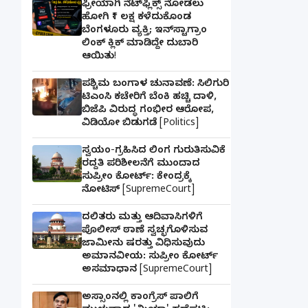
ಫ್ರೀಯಾಗಿ ನೆಟ್‌ಫ್ಲಿಕ್ಸ್ ನೋಡಲು
ಹೋಗಿ ₹1 ಲಕ್ಷ ಕಳೆದುಕೊಂಡ
ಬೆಂಗಳೂರು ವ್ಯಕ್ತಿ; ಇನ್‌ಸ್ಟಾಗ್ರಾಂ
ಲಿಂಕ್ ಕ್ಲಿಕ್ ಮಾಡಿದ್ದೇ ದುಬಾರಿ
ಆಯಿತು!
ಪಶ್ಚಿಮ ಬಂಗಾಳ ಚುನಾವಣೆ: ಸಿಲಿಗುರಿ
ಟಿಎಂಸಿ ಕಚೇರಿಗೆ ಬೆಂಕಿ ಹಚ್ಚಿ ದಾಳಿ,
ಬಿಜೆಪಿ ವಿರುದ್ಧ ಗಂಭೀರ ಆರೋಪ,
ವಿಡಿಯೋ ಬಿಡುಗಡೆ [Politics]
ಸ್ವಯಂ-ಗ್ರಹಿಸಿದ ಲಿಂಗ ಗುರುತಿಸುವಿಕೆ
ರದ್ದತಿ ಪರಿಶೀಲನೆಗೆ ಮುಂದಾದ
ಸುಪ್ರೀಂ ಕೋರ್ಟ್: ಕೇಂದ್ರಕ್ಕೆ
ನೋಟಿಸ್ [SupremeCourt]
ದಲಿತರು ಮತ್ತು ಆದಿವಾಸಿಗಳಿಗೆ
ಪೊಲೀಸ್ ಠಾಣೆ ಸ್ವಚ್ಛಗೊಳಿಸುವ
ಜಾಮೀನು ಷರತ್ತು ವಿಧಿಸುವುದು
ಅಮಾನವೀಯ: ಸುಪ್ರೀಂ ಕೋರ್ಟ್
ಅಸಮಾಧಾನ [SupremeCourt]
ಅಸ್ಸಾಂನಲ್ಲಿ ಕಾಂಗ್ರೆಸ್ ಪಾಲಿಗೆ