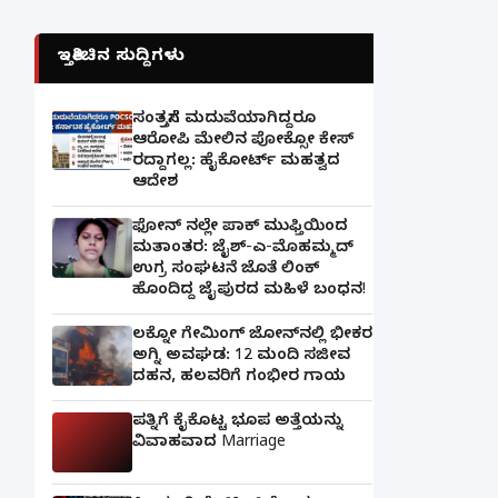
ಇತ್ತೀಚಿನ ಸುದ್ದಿಗಳು
ಸಂತ್ರಸ್ತೆಗೆ ಮದುವೆಯಾಗಿದ್ದರೂ
ಆರೋಪಿ ಮೇಲಿನ ಪೋಕ್ಸೋ ಕೇಸ್
ರದ್ದಾಗಲ್ಲ: ಹೈಕೋರ್ಟ್ ಮಹತ್ವದ
ಆದೇಶ
ಫೋನ್ ನಲ್ಲೇ ಪಾಕ್ ಮುಫ್ತಿಯಿಂದ
ಮತಾಂತರ: ಜೈಶ್-ಎ-ಮೊಹಮ್ಮದ್
ಉಗ್ರ ಸಂಘಟನೆ ಜೊತೆ ಲಿಂಕ್
ಹೊಂದಿದ್ದ ಜೈಪುರದ ಮಹಿಳೆ ಬಂಧನ!
ಲಕ್ನೋ ಗೇಮಿಂಗ್ ಜೋನ್‌ನಲ್ಲಿ ಭೀಕರ
ಅಗ್ನಿ ಅವಘಡ: 12 ಮಂದಿ ಸಜೀವ
ದಹನ, ಹಲವರಿಗೆ ಗಂಭೀರ ಗಾಯ
ಪತ್ನಿಗೆ ಕೈಕೊಟ್ಟ ಭೂಪ ಅತ್ತೆಯನ್ನು
ವಿವಾಹವಾದ Marriage