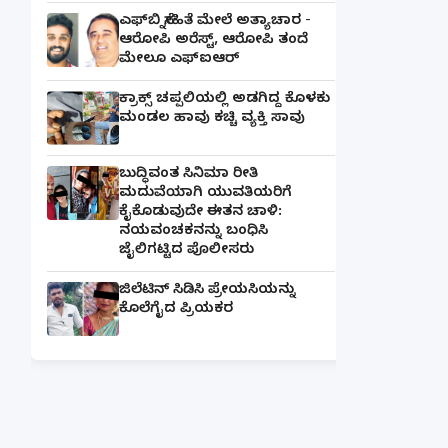
ಎಫ್‌ಬಿ ಸ್ನೇಹಿತೆ ಮೇಲೆ ಅತ್ಯಾಚಾರ -
ಆರೋಪಿ ಅರೆಸ್ಟ್, ಆರೋಪಿ ತಂದೆ
ಮೇಲೂ ಎಫ್ಐಆರ್
ಕ್ರಾಕ್ಸ್ ಚಪ್ಪಲಿಯಲ್ಲಿ ಅಡಗಿದ್ದ ಕೊಳಕು
ಮಂಡಲ ಹಾವು ಕಚ್ಚಿ ವ್ಯಕ್ತಿ ಸಾವು
ಬುದ್ಧಿವಂತ ಸಿನಿಮಾ ರೀತಿ
ಮದುವೆಯಾಗಿ ಯುವತಿಯರಿಗೆ
ಕೈಕೊಡುವುದೇ ಈತನ ಚಾಳಿ:
ನಯವಂಚಕನನ್ನು ಬಂಧಿಸಿ
ಜೈಲಿಗಟ್ಟಿದ ಪೊಲೀಸರು
ಜಿಲೆಟಿನ್ ಸಿಡಿಸಿ ಪ್ರೇಯಸಿಯನ್ನು
ಕೊಲೆಗೈದ ಪ್ರಿಯಕರ