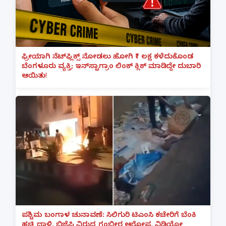
ಫ್ರೀಯಾಗಿ ನೆಟ್‌ಫ್ಲಿಕ್ಸ್ ನೋಡಲು ಹೋಗಿ ₹1 ಲಕ್ಷ ಕಳೆದುಕೊಂಡ
ಬೆಂಗಳೂರು ವ್ಯಕ್ತಿ; ಇನ್‌ಸ್ಟಾಗ್ರಾಂ ಲಿಂಕ್ ಕ್ಲಿಕ್ ಮಾಡಿದ್ದೇ ದುಬಾರಿ
ಆಯಿತು!
ಪಶ್ಚಿಮ ಬಂಗಾಳ ಚುನಾವಣೆ: ಸಿಲಿಗುರಿ ಟಿಎಂಸಿ ಕಚೇರಿಗೆ ಬೆಂಕಿ
ಹಚ್ಚಿ ದಾಳಿ, ಬಿಜೆಪಿ ವಿರುದ್ಧ ಗಂಭೀರ ಆರೋಪ, ವಿಡಿಯೋ