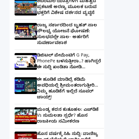
ಶಬರಿಮಲೆ ಯಾತ್ರಿಗಳಿಗೆ ಮಹತ್ವದ
ಪ್ರಕಟಣೆ ಅರಣ್ಯ ಮೂಲಕ ಬರುವ
ಭಕ್ತರಿಗೆ ವಿಶೇಷ ದರ್ಶನದ ವ್ಯವಸ್ಥೆ
ರಾಜ್ಯ ಸರ್ಕಾರದಿಂದ ಬೃಹತ್ ಸಾಲ
ಸೌಲಭ್ಯ ಯೋಜನೆ ಘೋಷಣೆ:
ಸುಲಭದಲ್ಲೇ ಸಾಲ- ಅರ್ಹರಿಗೆ
ಸುವರ್ಣಾವಕಾಶ
ಡಿಜಿಟಲ್ ಪೇಮೆಂಟಿಗೆ G Pay,
PhonePe ಬಳಸುತ್ತೀರಾ..? ಹಾಗಿದ್ದರೆ
ಈ ಸುದ್ದಿ ಖಂಡಿತಾ ನೋಡಿ...
ಈ ಹೂಡಿಕೆ ಮಾಡಿದ್ರೆ ಕಡಿಮೆ
ಅವಧಿಯಲ್ಲಿ ಶ್ರೀಮಂತರಾಗುತ್ತೀರಿ...
ನಿಮ್ಮ ಹೂಡಿಕೆಗೆ ಇಲ್ಲಿದೆ ಸೂಪರ್
ಚಾಯ್ಸ್‌!
ಮಂಡ್ಯ ಕದನ ಕುತೂಹಲ: ಎಚ್‌ಡಿಕೆ
Vs ಸುಮಲತಾ ಸ್ಪರ್ಧೆ? ಹೊಸ
ರಾಜಕೀಯ ಸಮೀಕರಣ
ಹೊಸ ವರ್ಷಕ್ಕೆ ಸಿಹಿ ಸುದ್ದಿ: ವಾಣಿಜ್ಯ