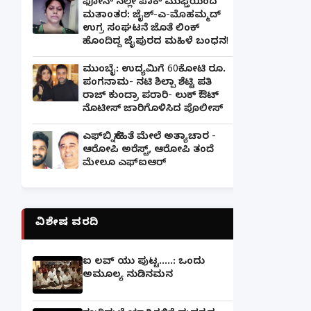
ಫೋನ್ ನಲ್ಲೇ ಪಾಕ್ ಮುಫ್ತಿಯಿಂದ
ಮತಾಂತರ: ಜೈಶ್-ಎ-ಮೊಹಮ್ಮದ್
ಉಗ್ರ ಸಂಘಟನೆ ಜೊತೆ ಲಿಂಕ್
ಹೊಂದಿದ್ದ ಜೈಪುರದ ಮಹಿಳೆ ಬಂಧನ!
ಮುಂಬೈ: ಉದ್ಯಮಿಗೆ 60ಕೋಟಿ ರೂ.
ಪಂಗನಾಮ- ನಟಿ ಶಿಲ್ಪಾ ಶೆಟ್ಟಿ ಪತಿ
ರಾಜ್ ಕುಂದ್ರಾ ಪರಾರಿ- ಲುಕ್ ಔಟ್
ನೊಟೀಸ್ ಜಾರಿಗೊಳಿಸಿದ ಪೊಲೀಸ್
ಎಫ್‌ಬಿ ಸ್ನೇಹಿತೆ ಮೇಲೆ ಅತ್ಯಾಚಾರ -
ಆರೋಪಿ ಅರೆಸ್ಟ್, ಆರೋಪಿ ತಂದೆ
ಮೇಲೂ ಎಫ್ಐಆರ್
ವಿಶೇಷ ವರದಿ
ಐ ಲವ್ ಯು ಪುಟ್ಟ.....: ಒಂದು
ಅಮೂಲ್ಯ ನುಡಿನಮನ