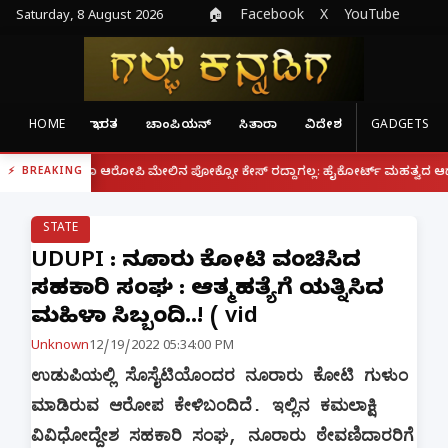
Saturday, 8 August 2026
🏠
Facebook
X
YouTube
HOME
ಭಾರತ
ಚಾಂಪಿಯನ್
ಸಿತಾರಾ
ವಿದೇಶ
GADGETS
|
ರೂ ಆರೋಪಿ ಮೇಲಿನ ಪೋಕ್ಸೋ ಕೇಸ್ ರದ್ದಾಗಲ್ಲ: ಹೈಕೋರ್ಟ್ ಮಹತ್ವದ ಆದೇಶ
ಫೋನ್ 
BREAKING
STATE
UDUPI : ನೂರಾರು ಕೋಟಿ ವಂಚಿಸಿದ
ಸಹಕಾರಿ ಸಂಘ : ಆತ್ಮಹತ್ಯೆಗೆ ಯತ್ನಿಸಿದ
ಮಹಿಳಾ ಸಿಬ್ಬಂದಿ..! ( vid
Unknown
12/19/2022 05:34:00 PM
ಉಡುಪಿಯಲ್ಲಿ ಸೊಸೈಟಿಯೊಂದರ ನೂರಾರು ಕೋಟಿ ಗುಳುಂ
ಮಾಡಿರುವ ಆರೋಪ ಕೇಳಿಬಂದಿದೆ. ಇಲ್ಲಿನ ಕಮಲಾಕ್ಷಿ
ವಿವಿಧೋದ್ದೇಶ ಸಹಕಾರಿ ಸಂಘ, ನೂರಾರು ಠೇವಣಿದಾರರಿಗೆ