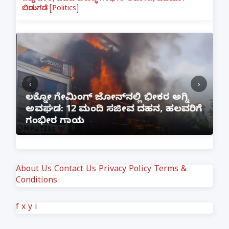
ಬಿಡುಗಡೆ [Politics]
‹
›
:
ಲಕ್ನೋ ಗೇಮಿಂಗ್ ಜೋನ್‌ನಲ್ಲಿ ಭೀಕರ ಅಗ್ನಿ
ಅವಘಡ: 12 ಮಂದಿ ಸಜೀವ ದಹನ, ಹಲವರಿಗೆ
ಪ
ಗಂಭೀರ ಗಾಯ
M
About Us
Contact Us
Privacy Policy
Terms &
Conditions
f
x
y
i