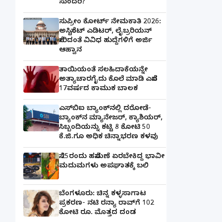
ಸುಂದರಿ?
ಸುಪ್ರೀಂ ಕೋರ್ಟ್ ನೇಮಕಾತಿ 2026:
ಅಸಿಸ್ಟೆಂಟ್ ಎಡಿಟರ್, ಲೈಬ್ರರಿಯನ್
ಸೇರಿದಂತೆ ವಿವಿಧ ಹುದ್ದೆಗಳಿಗೆ ಅರ್ಜಿ
ಆಹ್ವಾನ
ತಾಯಿಯಂತೆ ಸಲಹಿದಾಕೆಯನ್ನೇ
ಅತ್ಯಾಚಾರಗೈದು ಕೊಲೆ ಮಾಡಿ ಎಸೆದ
17ವರ್ಷದ ಕಾಮುಕ ಬಾಲಕ
ಎಸ್‌ಬಿಐ ಬ್ಯಾಂಕ್‌ನಲ್ಲಿ‌ ದರೋಡೆ-
ಬ್ಯಾಂಕ್​ನ ಮ್ಯಾನೇಜರ್‌, ಕ್ಯಾಶಿಯರ್‌,
ಸಿಬ್ಬಂದಿಯನ್ನು ಕಟ್ಟಿ 8 ಕೋಟಿ 50
ಕೆ.ಜಿ.ಗೂ ಅಧಿಕ ಚಿನ್ನಾಭರಣ ಕಳವು
ಸೆ.25ರಂದು ಹಸೆಮಣೆ ಏರಬೇಕಿದ್ದ ಭಾವೀ
ಮದುಮಗಳು ಅಪಘಾತಕ್ಕೆ ಬಲಿ
ಬೆಂಗಳೂರು: ಚಿನ್ನ ಕಳ್ಳಸಾಗಾಟ
ಪ್ರಕರಣ- ನಟಿ ರನ್ಯಾ ರಾವ್‌ಗೆ 102
ಕೋಟಿ ರೂ. ಮೊತ್ತದ ದಂಡ