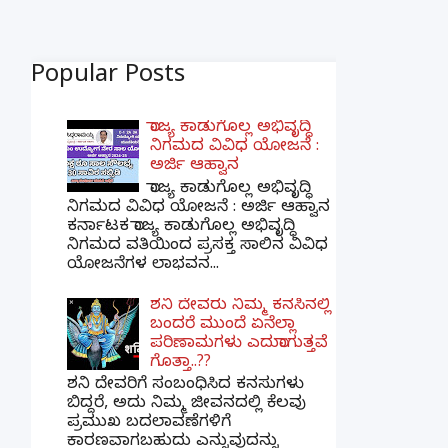
Popular Posts
ರಾಜ್ಯ ಕಾಡುಗೊಲ್ಲ ಅಭಿವೃದ್ಧಿ
ನಿಗಮದ ವಿವಿಧ ಯೋಜನೆ :
ಅರ್ಜಿ ಆಹ್ವಾನ
ರಾಜ್ಯ ಕಾಡುಗೊಲ್ಲ ಅಭಿವೃದ್ಧಿ
ನಿಗಮದ ವಿವಿಧ ಯೋಜನೆ : ಅರ್ಜಿ ಆಹ್ವಾನ
ಕರ್ನಾಟಕ ರಾಜ್ಯ ಕಾಡುಗೊಲ್ಲ ಅಭಿವೃದ್ಧಿ
ನಿಗಮದ ವತಿಯಿಂದ ಪ್ರಸಕ್ತ ಸಾಲಿನ ವಿವಿಧ
ಯೋಜನೆಗಳ ಲಾಭವನ...
ಶನಿ ದೇವರು ನಿಮ್ಮ ಕನಸಿನಲ್ಲಿ
ಬಂದರೆ ಮುಂದೆ ಏನೆಲ್ಲಾ
ಪರಿಣಾಮಗಳು ಎದುರಾಗುತ್ತವೆ
ಗೊತ್ತಾ..??
ಶನಿ ದೇವರಿಗೆ ಸಂಬಂಧಿಸಿದ ಕನಸುಗಳು
ಬಿದ್ದರೆ, ಅದು ನಿಮ್ಮ ಜೀವನದಲ್ಲಿ ಕೆಲವು
ಪ್ರಮುಖ ಬದಲಾವಣೆಗಳಿಗೆ
ಕಾರಣವಾಗಬಹುದು ಎನ್ನುವುದನ್ನು