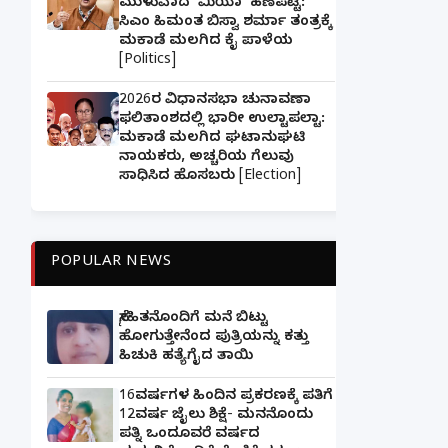
ಮುಳುವಾದ 'ಮಿಯಾ' ಹಣೆಪಟ್ಟಿ:
ಸಿಎಂ ಹಿಮಂತ ಬಿಸ್ವಾ ಶರ್ಮಾ ತಂತ್ರಕ್ಕೆ
ಮಕಾಡೆ ಮಲಗಿದ ಕೈ ಪಾಳೆಯ
[Politics]
2026ರ ವಿಧಾನಸಭಾ ಚುನಾವಣಾ
ಫಲಿತಾಂಶದಲ್ಲಿ ಭಾರೀ ಉಲ್ಟಾಪಲ್ಟಾ:
ಮಕಾಡೆ ಮಲಗಿದ ಘಟಾನುಘಟಿ
ನಾಯಕರು, ಅಚ್ಚರಿಯ ಗೆಲುವು
ಸಾಧಿಸಿದ ಹೊಸಬರು [Election]
POPULAR NEWS
ಸ್ನೇಹಿತನೊಂದಿಗೆ ಮನೆ ಬಿಟ್ಟು
ಹೋಗುತ್ತೇನೆಂದ ಪುತ್ರಿಯನ್ನು ಕತ್ತು
ಹಿಚುಕಿ ಹತ್ಯೆಗೈದ ತಾಯಿ
16ವರ್ಷಗಳ ಹಿಂದಿನ ಪ್ರಕರಣಕ್ಕೆ ಪತಿಗೆ
12ವರ್ಷ ಜೈಲು ಶಿಕ್ಷೆ- ಮನನೊಂದು
ಪತ್ನಿ ಒಂದೂವರೆ ವರ್ಷದ