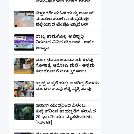
ಮಗುವಿನೊಂದಿಗೆ ನೇಣಿಗೆ ಶರಣು
ಬೆಳ್ತಂಗಡಿ: ಮಹಿಳೆಯನ್ನು ಬಚಾವ್
ಮಾಡಲು ಹೋಗಿ ನಡುರಸ್ತೆಯಲ್ಲೇ
ಪಲ್ಟಿಯಾದ ಟೆಂಪೊ ಟ್ರಾವೆಲರ್
ರಾಜ್ಯ ಕಾಡುಗೊಲ್ಲ ಅಭಿವೃದ್ಧಿ
ನಿಗಮದ ವಿವಿಧ ಯೋಜನೆ : ಅರ್ಜಿ
ಆಹ್ವಾನ
ಮಂಗಳೂರು: ಜಾನುವಾರು ಕಳವು,
ಗೋಹತ್ಯೆ ಆರೋಪಿ ಮನೆ - ಅಕ್ರಮ
ಕಸಾಯಿಖಾನೆ ಮುಟ್ಟುಗೋಲು
ಕ್ರಾಕ್ಸ್ ಚಪ್ಪಲಿಯಲ್ಲಿ ಅಡಗಿದ್ದ ಕೊಳಕು
ಮಂಡಲ ಹಾವು ಕಚ್ಚಿ ವ್ಯಕ್ತಿ ಸಾವು
ಇರಾನ್ ಯುದ್ಧದಿಂದ ವಿಳಂಬ:
ಕುವೈತ್‌ನಿಂದ ತಾಯ್ನಾಡಿಗೆ ತಲುಪಿದ
20 ಭಾರತೀಯರ ಮೃತದೇಹಗಳು
[Kuwait]