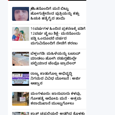
ಸ್ನೇಹಿತನೊಂದಿಗೆ ಮನೆ ಬಿಟ್ಟು
ಹೋಗುತ್ತೇನೆಂದ ಪುತ್ರಿಯನ್ನು ಕತ್ತು
ಹಿಚುಕಿ ಹತ್ಯೆಗೈದ ತಾಯಿ
16ವರ್ಷಗಳ ಹಿಂದಿನ ಪ್ರಕರಣಕ್ಕೆ ಪತಿಗೆ
12ವರ್ಷ ಜೈಲು ಶಿಕ್ಷೆ- ಮನನೊಂದು
ಪತ್ನಿ ಒಂದೂವರೆ ವರ್ಷದ
ಮಗುವಿನೊಂದಿಗೆ ನೇಣಿಗೆ ಶರಣು
ಬೆಳ್ತಂಗಡಿ: ಮಹಿಳೆಯನ್ನು ಬಚಾವ್
ಮಾಡಲು ಹೋಗಿ ನಡುರಸ್ತೆಯಲ್ಲೇ
ಪಲ್ಟಿಯಾದ ಟೆಂಪೊ ಟ್ರಾವೆಲರ್
ರಾಜ್ಯ ಕಾಡುಗೊಲ್ಲ ಅಭಿವೃದ್ಧಿ
ನಿಗಮದ ವಿವಿಧ ಯೋಜನೆ : ಅರ್ಜಿ
ಆಹ್ವಾನ
ಮಂಗಳೂರು: ಜಾನುವಾರು ಕಳವು,
ಗೋಹತ್ಯೆ ಆರೋಪಿ ಮನೆ - ಅಕ್ರಮ
ಕಸಾಯಿಖಾನೆ ಮುಟ್ಟುಗೋಲು
ಕ್ರಾಕ್ಸ್ ಚಪ್ಪಲಿಯಲ್ಲಿ ಅಡಗಿದ್ದ ಕೊಳಕು