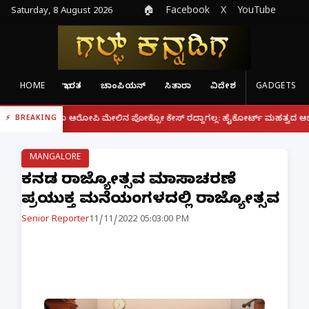
Saturday, 8 August 2026
🏠
Facebook
X
YouTube
HOME
ಭಾರತ
ಚಾಂಪಿಯನ್
ಸಿತಾರಾ
ವಿದೇಶ
GADGETS
|
ದರೂ ಆರೋಪಿ ಮೇಲಿನ ಪೋಕ್ಸೋ ಕೇಸ್ ರದ್ದಾಗಲ್ಲ: ಹೈಕೋರ್ಟ್ ಮಹತ್ವದ ಆದೇಶ
ಫೋನ್ 
BREAKING
MANGALORE
ಕನ್ನಡ ರಾಜ್ಯೋತ್ಸವ ಮಾಸಾಚರಣೆ
ಪ್ರಯುಕ್ತ ಮನೆಯಂಗಳದಲ್ಲಿ ರಾಜ್ಯೋತ್ಸವ
Senior Reporter
11/11/2022 05:03:00 PM