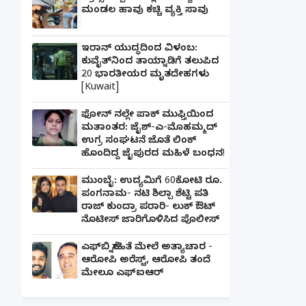
ಮಂಡಲ ಹಾವು ಕಚ್ಚಿ ವ್ಯಕ್ತಿ ಸಾವು
ಇರಾನ್ ಯುದ್ಧದಿಂದ ವಿಳಂಬ:
ಕುವೈತ್‌ನಿಂದ ತಾಯ್ನಾಡಿಗೆ ತಲುಪಿದ
20 ಭಾರತೀಯರ ಮೃತದೇಹಗಳು
[Kuwait]
ಫೋನ್ ನಲ್ಲೇ ಪಾಕ್ ಮುಫ್ತಿಯಿಂದ
ಮತಾಂತರ: ಜೈಶ್-ಎ-ಮೊಹಮ್ಮದ್
ಉಗ್ರ ಸಂಘಟನೆ ಜೊತೆ ಲಿಂಕ್
ಹೊಂದಿದ್ದ ಜೈಪುರದ ಮಹಿಳೆ ಬಂಧನ!
ಮುಂಬೈ: ಉದ್ಯಮಿಗೆ 60ಕೋಟಿ ರೂ.
ಪಂಗನಾಮ- ನಟಿ ಶಿಲ್ಪಾ ಶೆಟ್ಟಿ ಪತಿ
ರಾಜ್ ಕುಂದ್ರಾ ಪರಾರಿ- ಲುಕ್ ಔಟ್
ನೊಟೀಸ್ ಜಾರಿಗೊಳಿಸಿದ ಪೊಲೀಸ್
ಎಫ್‌ಬಿ ಸ್ನೇಹಿತೆ ಮೇಲೆ ಅತ್ಯಾಚಾರ -
ಆರೋಪಿ ಅರೆಸ್ಟ್, ಆರೋಪಿ ತಂದೆ
ಮೇಲೂ ಎಫ್ಐಆರ್