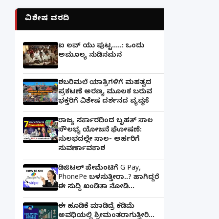
ವಿಶೇಷ ವರದಿ
ಐ ಲವ್ ಯು ಪುಟ್ಟ.....: ಒಂದು
ಅಮೂಲ್ಯ ನುಡಿನಮನ
ಶಬರಿಮಲೆ ಯಾತ್ರಿಗಳಿಗೆ ಮಹತ್ವದ
ಪ್ರಕಟಣೆ ಅರಣ್ಯ ಮೂಲಕ ಬರುವ
ಭಕ್ತರಿಗೆ ವಿಶೇಷ ದರ್ಶನದ ವ್ಯವಸ್ಥೆ
ರಾಜ್ಯ ಸರ್ಕಾರದಿಂದ ಬೃಹತ್ ಸಾಲ
ಸೌಲಭ್ಯ ಯೋಜನೆ ಘೋಷಣೆ:
ಸುಲಭದಲ್ಲೇ ಸಾಲ- ಅರ್ಹರಿಗೆ
ಸುವರ್ಣಾವಕಾಶ
ಡಿಜಿಟಲ್ ಪೇಮೆಂಟಿಗೆ G Pay,
PhonePe ಬಳಸುತ್ತೀರಾ..? ಹಾಗಿದ್ದರೆ
ಈ ಸುದ್ದಿ ಖಂಡಿತಾ ನೋಡಿ...
ಈ ಹೂಡಿಕೆ ಮಾಡಿದ್ರೆ ಕಡಿಮೆ
ಅವಧಿಯಲ್ಲಿ ಶ್ರೀಮಂತರಾಗುತ್ತೀರಿ...