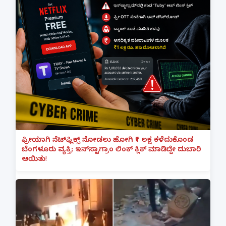
ಫ್ರೀಯಾಗಿ ನೆಟ್‌ಫ್ಲಿಕ್ಸ್ ನೋಡಲು ಹೋಗಿ ₹1 ಲಕ್ಷ ಕಳೆದುಕೊಂಡ
ಬೆಂಗಳೂರು ವ್ಯಕ್ತಿ; ಇನ್‌ಸ್ಟಾಗ್ರಾಂ ಲಿಂಕ್ ಕ್ಲಿಕ್ ಮಾಡಿದ್ದೇ ದುಬಾರಿ
ಆಯಿತು!