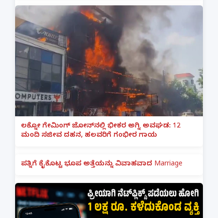
ಲಕ್ನೋ ಗೇಮಿಂಗ್ ಜೋನ್‌ನಲ್ಲಿ ಭೀಕರ ಅಗ್ನಿ ಅವಘಡ: 12
ಮಂದಿ ಸಜೀವ ದಹನ, ಹಲವರಿಗೆ ಗಂಭೀರ ಗಾಯ
ಪತ್ನಿಗೆ ಕೈಕೊಟ್ಟ ಭೂಪ ಅತ್ತೆಯನ್ನು ವಿವಾಹವಾದ Marriage