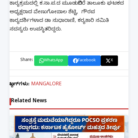
ಕಾರ‍್ಯಕ್ರಮದಲ್ಲಿ ಕ.ಸಾ.ಪ.ದ ಮೂಡುಬಿದಿರೆ ತಾಲೂಕು ಘಟಕದ
ಅಧ್ಯಕ್ಷರಾದ ವೇಣುಗೋಪಾಲ ಶೆಟ್ಟಿ, ಗೌರವ
ಕಾರ‍್ಯದರ್ಶಿಗಳಾದ ಡಾ ಸುಧಾರಾಣಿ, ಕರ‍್ಯಕಾರಿ ಸಮಿತಿ
ಸದಸ್ಯರು ಉಪಸ್ಥಿತರಿದ್ದರು.
Share:
WhatsApp
Facebook
X
ಟ್ಯಾಗ್‌ಗಳು:
MANGALORE
Related News