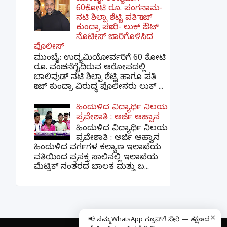
60ಕೋಟಿ ರೂ. ಪಂಗನಾಮ-
ನಟಿ ಶಿಲ್ಪಾ ಶೆಟ್ಟಿ ಪತಿ ರಾಜ್
ಕುಂದ್ರಾ ಪರಾರಿ- ಲುಕ್ ಔಟ್
ನೊಟೀಸ್ ಜಾರಿಗೊಳಿಸಿದ
ಪೊಲೀಸ್
ಮುಂಬೈ: ಉದ್ಯಮಿಯೋರ್ವರಿಗೆ 60 ಕೋಟಿ
ರೂ. ವಂಚನೆಗೈದಿರುವ ಆರೋಪದಲ್ಲಿ
ಬಾಲಿವುಡ್ ನಟಿ ಶಿಲ್ಪಾ ಶೆಟ್ಟಿ ಹಾಗೂ ಪತಿ
ರಾಜ್ ಕುಂದ್ರಾ ವಿರುದ್ಧ ಪೊಲೀಸರು ಲುಕ್ ...
ಹಿಂದುಳಿದ ವಿದ್ಯಾರ್ಥಿ ನಿಲಯ
ಪ್ರವೇಶಾತಿ : ಅರ್ಜಿ ಆಹ್ವಾನ
ಹಿಂದುಳಿದ ವಿದ್ಯಾರ್ಥಿ ನಿಲಯ
ಪ್ರವೇಶಾತಿ : ಅರ್ಜಿ ಆಹ್ವಾನ
ಹಿಂದುಳಿದ ವರ್ಗಗಳ ಕಲ್ಯಾಣ ಇಲಾಖೆಯ
ವತಿಯಿಂದ ಪ್ರಸಕ್ತ ಸಾಲಿನಲ್ಲಿ ಇಲಾಖೆಯ
ಮೆಟ್ರಿಕ್ ನಂತರದ ಬಾಲಕ ಮತ್ತು ಬ...
×
📢 ನಮ್ಮ WhatsApp ಗ್ರೂಪ್‌ಗೆ ಸೇರಿ — ತಕ್ಷಣದ