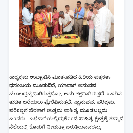
ಕಾರ‍್ಯಕ್ರಮ ಉದ್ಘಾಟಿಸಿ ಮಾತನಾಡಿದ ಹಿರಿಯ ಪತ್ರಕರ್ತ
ಧನಂಜಯ ಮೂಡುಬಿದಿರೆ, ಯಾವಾಗ ಅನುಭವ
ಮೂಲದ್ರವ್ಯವಾಗಿರುತ್ತದೋ, ಅದು ಶಕ್ತವಾಗಿರುತ್ತದೆ. ಒಳಗಿನ
ತುಡಿತ ಬರೆಯಲು ಪ್ರೇರೆಪಿಸುತ್ತದೆ. ಸ್ವಾನುಭವ, ಪರಿಶ್ರಮ,
ಪರಿಕಲ್ಪನೆ ಬೆರೆತಾಗ ಉತ್ತಮ ಸಾಹಿತ್ಯ ಮೂಡಬಲ್ಲದು
ಎಂದರು. ಎಲೆಮರೆಯಲ್ಲಿದ್ದುಕೊಂಡೆ ಸಾಹಿತ್ಯ ಕ್ಷೇತ್ರಕ್ಕೆ ತಮ್ಮದೆ
ನೆಲೆಯಲ್ಲಿ ಕೊಡುಗೆ ನೀಡುತ್ತಾ ಬರುತ್ತಿರುವವರನ್ನು