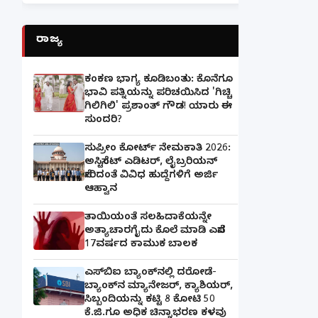
ರಾಜ್ಯ
ಕಂಕಣ ಭಾಗ್ಯ ಕೂಡಿಬಂತು: ಕೊನೆಗೂ
ಭಾವಿ ಪತ್ನಿಯನ್ನು ಪರಿಚಯಿಸಿದ 'ಗಿಚ್ಚಿ
ಗಿಲಿಗಿಲಿ' ಪ್ರಶಾಂತ್ ಗೌಡ! ಯಾರು ಈ
ಸುಂದರಿ?
ಸುಪ್ರೀಂ ಕೋರ್ಟ್ ನೇಮಕಾತಿ 2026:
ಅಸಿಸ್ಟೆಂಟ್ ಎಡಿಟರ್, ಲೈಬ್ರರಿಯನ್
ಸೇರಿದಂತೆ ವಿವಿಧ ಹುದ್ದೆಗಳಿಗೆ ಅರ್ಜಿ
ಆಹ್ವಾನ
ತಾಯಿಯಂತೆ ಸಲಹಿದಾಕೆಯನ್ನೇ
ಅತ್ಯಾಚಾರಗೈದು ಕೊಲೆ ಮಾಡಿ ಎಸೆದ
17ವರ್ಷದ ಕಾಮುಕ ಬಾಲಕ
ಎಸ್‌ಬಿಐ ಬ್ಯಾಂಕ್‌ನಲ್ಲಿ‌ ದರೋಡೆ-
ಬ್ಯಾಂಕ್​ನ ಮ್ಯಾನೇಜರ್‌, ಕ್ಯಾಶಿಯರ್‌,
ಸಿಬ್ಬಂದಿಯನ್ನು ಕಟ್ಟಿ 8 ಕೋಟಿ 50
ಕೆ.ಜಿ.ಗೂ ಅಧಿಕ ಚಿನ್ನಾಭರಣ ಕಳವು