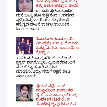
ಹೋಗುತ್ತೇನೆಂದ ಪುತ್ರಿಯನ್ನು
ಕತ್ತು ಹಿಚುಕಿ ಹತ್ಯೆಗೈದ ತಾಯಿ
ಉಡುಪಿ: ಸ್ನೇಹಿತನೊಂದಿಗೆ
ಮನೆ ಬಿಟ್ಟು ಹೋಗುತ್ತೇನೆಂದ 17ವರ್ಷದ
ಪುತ್ರಿಯನ್ನು ತಾಯಿಯೇ ಕತ್ತು ಹಿಚುಕಿ
ಹತ್ಯೆಗೈದ ಘಟನೆ ಕಾರ್ಕಳ ತಾಲೂಕಿನ
ಹಿರ್ಗಾನ ಗ್ರಾಮ...
ಪಿಎಸ್​ಐ ಆಗಿರುವ ತಾಯಿ
ವಿರುದ್ಧವೇ ಎಸ್ ಪಿ ಗೆ ದೂರು
ಕೊಟ್ಟ ಮಗಳು.. ಕಾರಣವೇನು
ಗೊತ್ತಾ..??
ಗದಗ​: ಮಹಿಳಾ ಪೊಲೀಸ್​ ಸಬ್ ​ಇನ್​
ಸ್ಪೆಕ್ಟರ್​ ಮಗಳೊಬ್ಬಳು ಪ್ರಿಯಕರನೊಂದಿಗೆ
ಮನೆ ಬಿಟ್ಟು ಹೋಗಿ ಮದುವೆ
ಮಾಡಿಕೊಂಡಿದ್ದು, ನಮಗೆ ರಕ್ಷಣೆ ಕೊಡಿ
ಎಂದು ತಾಯ...
ಫೋನ್ ನಲ್ಲೇ ಪಾಕ್
ಮುಫ್ತಿಯಿಂದ ಮತಾಂತರ:
ಜೈಶ್-ಎ-ಮೊಹಮ್ಮದ್ ಉಗ್ರ
ಸಂಘಟನೆ ಜೊತೆ ಲಿಂಕ್
ಹೊಂದಿದ್ದ ಜೈಪುರದ ಮಹಿಳೆ