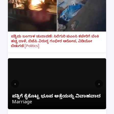
ಪಶ್ಚಿಮ ಬಂಗಾಳ ಚುನಾವಣೆ: ಸಿಲಿಗುರಿ ಟಿಎಂಸಿ ಕಚೇರಿಗೆ ಬೆಂಕಿ
ಹಚ್ಚಿ ದಾಳಿ, ಬಿಜೆಪಿ ವಿರುದ್ಧ ಗಂಭೀರ ಆರೋಪ, ವಿಡಿಯೋ
ಬಿಡುಗಡೆ [Politics]
‹
›
ಫ್ರೀಯಾಗಿ ನೆಟ್‌ಫ್ಲಿಕ್ಸ್ ನೋಡಲು ಹೋಗಿ ₹1 ಲಕ್ಷ
ಾದ
ಕಳೆದುಕೊಂಡ ಬೆಂಗಳೂರು ವ್ಯಕ್ತಿ; ಇನ್‌ಸ್ಟಾಗ್ರಾಂ
ಲಿಂಕ್ ಕ್ಲಿಕ್ ಮಾಡಿದ್ದೇ ದುಬಾರಿ ಆಯಿತು!