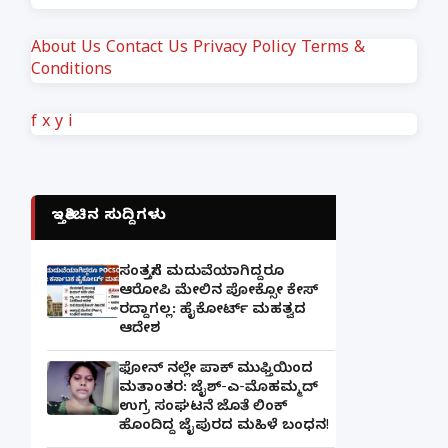
About Us
Contact Us
Privacy Policy
Terms &
Conditions
f
x
y
i
ಇತ್ತೀಚಿನ ಸುದ್ದಿಗಳು
ಸಂತ್ರಸ್ತೆಗೆ ಮದುವೆಯಾಗಿದ್ದರೂ
ಆರೋಪಿ ಮೇಲಿನ ಪೋಕ್ಸೋ ಕೇಸ್
ರದ್ದಾಗಲ್ಲ: ಹೈಕೋರ್ಟ್ ಮಹತ್ವದ
ಆದೇಶ
ಫೋನ್ ನಲ್ಲೇ ಪಾಕ್ ಮುಫ್ತಿಯಿಂದ
ಮತಾಂತರ: ಜೈಶ್-ಎ-ಮೊಹಮ್ಮದ್
ಉಗ್ರ ಸಂಘಟನೆ ಜೊತೆ ಲಿಂಕ್
ಹೊಂದಿದ್ದ ಜೈಪುರದ ಮಹಿಳೆ ಬಂಧನ!