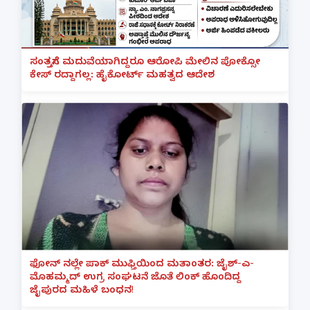
ಸಂತ್ರಸ್ತೆಗೆ ಮದುವೆಯಾಗಿದ್ದರೂ ಆರೋಪಿ ಮೇಲಿನ ಪೋಕ್ಸೋ
ಕೇಸ್ ರದ್ದಾಗಲ್ಲ: ಹೈಕೋರ್ಟ್ ಮಹತ್ವದ ಆದೇಶ
ಫೋನ್ ನಲ್ಲೇ ಪಾಕ್ ಮುಫ್ತಿಯಿಂದ ಮತಾಂತರ: ಜೈಶ್-ಎ-
ಮೊಹಮ್ಮದ್ ಉಗ್ರ ಸಂಘಟನೆ ಜೊತೆ ಲಿಂಕ್ ಹೊಂದಿದ್ದ
ಜೈಪುರದ ಮಹಿಳೆ ಬಂಧನ!