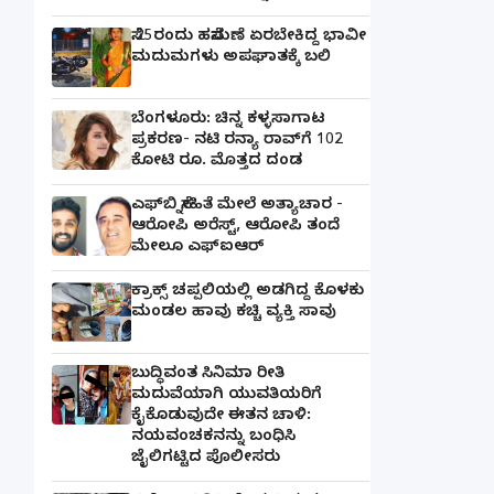
ಸೆ.25ರಂದು ಹಸೆಮಣೆ ಏರಬೇಕಿದ್ದ ಭಾವೀ
ಮದುಮಗಳು ಅಪಘಾತಕ್ಕೆ ಬಲಿ
ಬೆಂಗಳೂರು: ಚಿನ್ನ ಕಳ್ಳಸಾಗಾಟ
ಪ್ರಕರಣ- ನಟಿ ರನ್ಯಾ ರಾವ್‌ಗೆ 102
ಕೋಟಿ ರೂ. ಮೊತ್ತದ ದಂಡ
ಎಫ್‌ಬಿ ಸ್ನೇಹಿತೆ ಮೇಲೆ ಅತ್ಯಾಚಾರ -
ಆರೋಪಿ ಅರೆಸ್ಟ್, ಆರೋಪಿ ತಂದೆ
ಮೇಲೂ ಎಫ್ಐಆರ್
ಕ್ರಾಕ್ಸ್ ಚಪ್ಪಲಿಯಲ್ಲಿ ಅಡಗಿದ್ದ ಕೊಳಕು
ಮಂಡಲ ಹಾವು ಕಚ್ಚಿ ವ್ಯಕ್ತಿ ಸಾವು
ಬುದ್ಧಿವಂತ ಸಿನಿಮಾ ರೀತಿ
ಮದುವೆಯಾಗಿ ಯುವತಿಯರಿಗೆ
ಕೈಕೊಡುವುದೇ ಈತನ ಚಾಳಿ:
ನಯವಂಚಕನನ್ನು ಬಂಧಿಸಿ
ಜೈಲಿಗಟ್ಟಿದ ಪೊಲೀಸರು