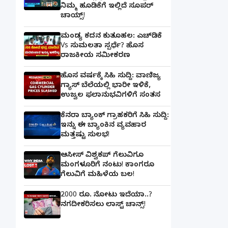
ನಿಮ್ಮ ಹೂಡಿಕೆಗೆ ಇಲ್ಲಿದೆ ಸೂಪರ್
ಚಾಯ್ಸ್‌!
ಮಂಡ್ಯ ಕದನ ಕುತೂಹಲ: ಎಚ್‌ಡಿಕೆ
Vs ಸುಮಲತಾ ಸ್ಪರ್ಧೆ? ಹೊಸ
ರಾಜಕೀಯ ಸಮೀಕರಣ
ಹೊಸ ವರ್ಷಕ್ಕೆ ಸಿಹಿ ಸುದ್ದಿ: ವಾಣಿಜ್ಯ
ಗ್ಯಾಸ್‌ ಬೆಲೆಯಲ್ಲಿ ಭಾರೀ ಇಳಿಕೆ,
ಉಜ್ವಲ ಫಲಾನುಭವಿಗಳಿಗೆ ಸಂತಸ
ಕೆನರಾ ಬ್ಯಾಂಕ್‌ ಗ್ರಾಹಕರಿಗೆ ಸಿಹಿ ಸುದ್ದಿ:
ಇನ್ನು ಈ ಬ್ಯಾಂಕಿನ ವ್ಯವಹಾರ
ಮತ್ತಷ್ಟು ಸುಲಭ!
ಆಸೀಸ್ ವಿಶ್ವಕಪ್ ಗೆಲುವಿಗೂ
ಮಂಗಳೂರಿಗೆ ನಂಟು! ಕಾಂಗರೂ
ಗೆಲುವಿಗೆ ಮಹಿಳೆಯ ಬಲ!
2000 ರೂ. ನೋಟು ಇದೆಯಾ..?
ನಗದೀಕರಿಸಲು ಲಾಸ್ಟ್‌ ಚಾನ್ಸ್‌!