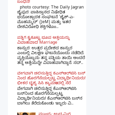
ಬಂಧನ!
photo courtesy: The Daily Jagran
ಜೈಪುರ: ಪಾಕಿಸ್ತಾನದ ನಿಷೇಧಿತ
ಭಯೋತ್ಪಾದಕ ಸಂಘಟನೆ 'ಜೈಶ್-ಎ-
ಮೊಹಮ್ಮದ್' (JeM) ಮತ್ತು ಇತರ
ದೇಶವಿರೋಧಿ ಶಕ್ತಿಗಳೊಂ...
ಪತ್ನಿಗೆ ಕೈಕೊಟ್ಟ ಭೂಪ ಅತ್ತೆಯನ್ನು
ವಿವಾಹವಾದ Marriage
ಕಾನ್ಪುರ: ಉತ್ತರ ಪ್ರದೇಶದ ಕಾನ್ಪುರ
ಎಂಬಲ್ಲಿ ವಿಲಕ್ಷಣ ಘಟನೆಯೊಂದು ನಡೆದಿದೆ.
ವ್ಯಕ್ತಿಯೊಬ್ಬನು ತನ್ನ ಪತ್ನಿಯ ತಾಯಿ ಅಂದರೆ
ತನ್ನ ಅತ್ತೆಯನ್ನೇ ವಿವಾಹವಾಗಿದ್ದಾನೆ. ಸದ್...
ವೇಗವಾಗಿ ಚಲಿಸುತ್ತಿದ್ದ ಕೆಎಸ್​ಆರ್​ಟಿಸಿ ಬಸ್​
ನಿಂದ ಹೊರಗೆಸೆಯಲ್ಪಟ್ಟ ವಿದ್ಯಾರ್ಥಿನಿಯರು!
ಭೀಕರ ದೃಶ್ಯ ಸಿಸಿ ಕ್ಯಾಮರಾದಲ್ಲಿ ಸೆರೆ
ವೇಗವಾಗಿ ಚಲಿಸುತ್ತಿದ್ದ ಕೆಎಸ್‌ಆರ್‌ಟಿಸಿ
ಬಸ್‌ನಿಂದ ಹೊರಗೆಸೆಯಲ್ಪಟ್ಟ
ವಿದ್ಯಾರ್ಥಿನಿಯರು! ಕೆಎಸ್‌ಆರ್‌ಟಿಸಿ ಬಸ್‌ನ
ಬಾಗಿಲು ತೆರೆದುಕೊಂಡು ಇಬ್ಬರು ವಿ...
ಮುಂಬೈ: ಉದ್ಯಮಿಗೆ