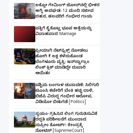
ಲಕ್ನೋ ಗೇಮಿಂಗ್ ಜೋನ್‌ನಲ್ಲಿ ಭೀಕರ
ಅಗ್ನಿ ಅವಘಡ: 12 ಮಂದಿ ಸಜೀವ
ದಹನ, ಹಲವರಿಗೆ ಗಂಭೀರ ಗಾಯ
ಪತ್ನಿಗೆ ಕೈಕೊಟ್ಟ ಭೂಪ ಅತ್ತೆಯನ್ನು
ವಿವಾಹವಾದ Marriage
ಫ್ರೀಯಾಗಿ ನೆಟ್‌ಫ್ಲಿಕ್ಸ್ ನೋಡಲು
ಹೋಗಿ ₹1 ಲಕ್ಷ ಕಳೆದುಕೊಂಡ
ಬೆಂಗಳೂರು ವ್ಯಕ್ತಿ; ಇನ್‌ಸ್ಟಾಗ್ರಾಂ
ಲಿಂಕ್ ಕ್ಲಿಕ್ ಮಾಡಿದ್ದೇ ದುಬಾರಿ
ಆಯಿತು!
ಪಶ್ಚಿಮ ಬಂಗಾಳ ಚುನಾವಣೆ: ಸಿಲಿಗುರಿ
ಟಿಎಂಸಿ ಕಚೇರಿಗೆ ಬೆಂಕಿ ಹಚ್ಚಿ ದಾಳಿ,
ಬಿಜೆಪಿ ವಿರುದ್ಧ ಗಂಭೀರ ಆರೋಪ,
ವಿಡಿಯೋ ಬಿಡುಗಡೆ [Politics]
ಸ್ವಯಂ-ಗ್ರಹಿಸಿದ ಲಿಂಗ ಗುರುತಿಸುವಿಕೆ
ರದ್ದತಿ ಪರಿಶೀಲನೆಗೆ ಮುಂದಾದ
ಸುಪ್ರೀಂ ಕೋರ್ಟ್: ಕೇಂದ್ರಕ್ಕೆ
ನೋಟಿಸ್ [SupremeCourt]