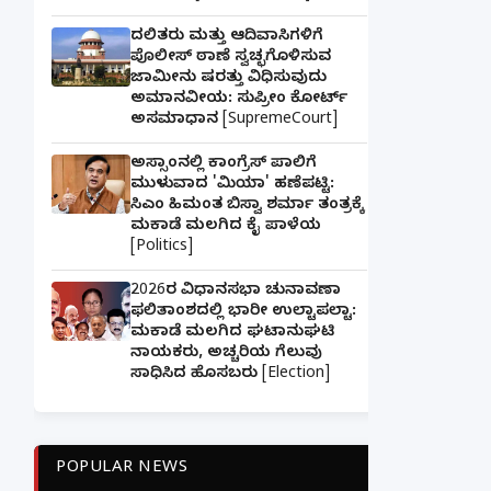
ದಲಿತರು ಮತ್ತು ಆದಿವಾಸಿಗಳಿಗೆ
ಪೊಲೀಸ್ ಠಾಣೆ ಸ್ವಚ್ಛಗೊಳಿಸುವ
ಜಾಮೀನು ಷರತ್ತು ವಿಧಿಸುವುದು
ಅಮಾನವೀಯ: ಸುಪ್ರೀಂ ಕೋರ್ಟ್
ಅಸಮಾಧಾನ [SupremeCourt]
ಅಸ್ಸಾಂನಲ್ಲಿ ಕಾಂಗ್ರೆಸ್ ಪಾಲಿಗೆ
ಮುಳುವಾದ 'ಮಿಯಾ' ಹಣೆಪಟ್ಟಿ:
ಸಿಎಂ ಹಿಮಂತ ಬಿಸ್ವಾ ಶರ್ಮಾ ತಂತ್ರಕ್ಕೆ
ಮಕಾಡೆ ಮಲಗಿದ ಕೈ ಪಾಳೆಯ
[Politics]
2026ರ ವಿಧಾನಸಭಾ ಚುನಾವಣಾ
ಫಲಿತಾಂಶದಲ್ಲಿ ಭಾರೀ ಉಲ್ಟಾಪಲ್ಟಾ:
ಮಕಾಡೆ ಮಲಗಿದ ಘಟಾನುಘಟಿ
ನಾಯಕರು, ಅಚ್ಚರಿಯ ಗೆಲುವು
ಸಾಧಿಸಿದ ಹೊಸಬರು [Election]
POPULAR NEWS