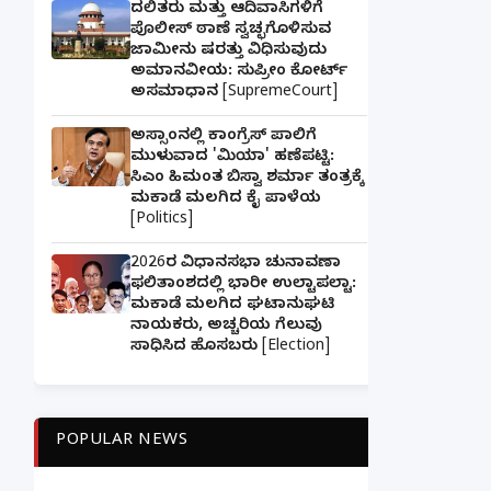
ದಲಿತರು ಮತ್ತು ಆದಿವಾಸಿಗಳಿಗೆ
ಪೊಲೀಸ್ ಠಾಣೆ ಸ್ವಚ್ಛಗೊಳಿಸುವ
ಜಾಮೀನು ಷರತ್ತು ವಿಧಿಸುವುದು
ಅಮಾನವೀಯ: ಸುಪ್ರೀಂ ಕೋರ್ಟ್
ಅಸಮಾಧಾನ [SupremeCourt]
ಅಸ್ಸಾಂನಲ್ಲಿ ಕಾಂಗ್ರೆಸ್ ಪಾಲಿಗೆ
ಮುಳುವಾದ 'ಮಿಯಾ' ಹಣೆಪಟ್ಟಿ:
ಸಿಎಂ ಹಿಮಂತ ಬಿಸ್ವಾ ಶರ್ಮಾ ತಂತ್ರಕ್ಕೆ
ಮಕಾಡೆ ಮಲಗಿದ ಕೈ ಪಾಳೆಯ
[Politics]
2026ರ ವಿಧಾನಸಭಾ ಚುನಾವಣಾ
ಫಲಿತಾಂಶದಲ್ಲಿ ಭಾರೀ ಉಲ್ಟಾಪಲ್ಟಾ:
ಮಕಾಡೆ ಮಲಗಿದ ಘಟಾನುಘಟಿ
ನಾಯಕರು, ಅಚ್ಚರಿಯ ಗೆಲುವು
ಸಾಧಿಸಿದ ಹೊಸಬರು [Election]
POPULAR NEWS