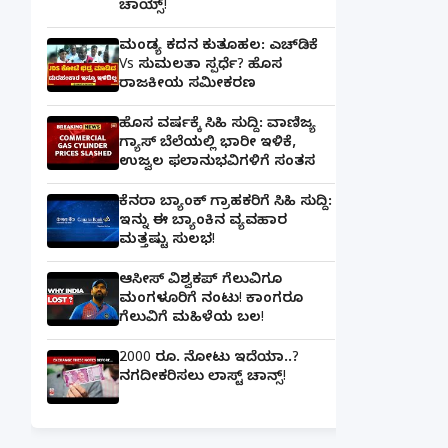
ಚಾಯ್ಸ್‌!
ಮಂಡ್ಯ ಕದನ ಕುತೂಹಲ: ಎಚ್‌ಡಿಕೆ
Vs ಸುಮಲತಾ ಸ್ಪರ್ಧೆ? ಹೊಸ
ರಾಜಕೀಯ ಸಮೀಕರಣ
ಹೊಸ ವರ್ಷಕ್ಕೆ ಸಿಹಿ ಸುದ್ದಿ: ವಾಣಿಜ್ಯ
ಗ್ಯಾಸ್‌ ಬೆಲೆಯಲ್ಲಿ ಭಾರೀ ಇಳಿಕೆ,
ಉಜ್ವಲ ಫಲಾನುಭವಿಗಳಿಗೆ ಸಂತಸ
ಕೆನರಾ ಬ್ಯಾಂಕ್‌ ಗ್ರಾಹಕರಿಗೆ ಸಿಹಿ ಸುದ್ದಿ:
ಇನ್ನು ಈ ಬ್ಯಾಂಕಿನ ವ್ಯವಹಾರ
ಮತ್ತಷ್ಟು ಸುಲಭ!
ಆಸೀಸ್ ವಿಶ್ವಕಪ್ ಗೆಲುವಿಗೂ
ಮಂಗಳೂರಿಗೆ ನಂಟು! ಕಾಂಗರೂ
ಗೆಲುವಿಗೆ ಮಹಿಳೆಯ ಬಲ!
2000 ರೂ. ನೋಟು ಇದೆಯಾ..?
ನಗದೀಕರಿಸಲು ಲಾಸ್ಟ್‌ ಚಾನ್ಸ್‌!