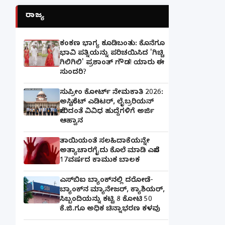
ರಾಜ್ಯ
ಕಂಕಣ ಭಾಗ್ಯ ಕೂಡಿಬಂತು: ಕೊನೆಗೂ
ಭಾವಿ ಪತ್ನಿಯನ್ನು ಪರಿಚಯಿಸಿದ 'ಗಿಚ್ಚಿ
ಗಿಲಿಗಿಲಿ' ಪ್ರಶಾಂತ್ ಗೌಡ! ಯಾರು ಈ
ಸುಂದರಿ?
ಸುಪ್ರೀಂ ಕೋರ್ಟ್ ನೇಮಕಾತಿ 2026:
ಅಸಿಸ್ಟೆಂಟ್ ಎಡಿಟರ್, ಲೈಬ್ರರಿಯನ್
ಸೇರಿದಂತೆ ವಿವಿಧ ಹುದ್ದೆಗಳಿಗೆ ಅರ್ಜಿ
ಆಹ್ವಾನ
ತಾಯಿಯಂತೆ ಸಲಹಿದಾಕೆಯನ್ನೇ
ಅತ್ಯಾಚಾರಗೈದು ಕೊಲೆ ಮಾಡಿ ಎಸೆದ
17ವರ್ಷದ ಕಾಮುಕ ಬಾಲಕ
ಎಸ್‌ಬಿಐ ಬ್ಯಾಂಕ್‌ನಲ್ಲಿ‌ ದರೋಡೆ-
ಬ್ಯಾಂಕ್​ನ ಮ್ಯಾನೇಜರ್‌, ಕ್ಯಾಶಿಯರ್‌,
ಸಿಬ್ಬಂದಿಯನ್ನು ಕಟ್ಟಿ 8 ಕೋಟಿ 50
ಕೆ.ಜಿ.ಗೂ ಅಧಿಕ ಚಿನ್ನಾಭರಣ ಕಳವು