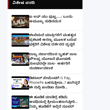
ವಿಶೇಷ ವರದಿ
ಐ ಲವ್ ಯು ಪುಟ್ಟ.....: ಒಂದು
ಅಮೂಲ್ಯ ನುಡಿನಮನ
ಶಬರಿಮಲೆ ಯಾತ್ರಿಗಳಿಗೆ ಮಹತ್ವದ
ಪ್ರಕಟಣೆ ಅರಣ್ಯ ಮೂಲಕ ಬರುವ
ಭಕ್ತರಿಗೆ ವಿಶೇಷ ದರ್ಶನದ ವ್ಯವಸ್ಥೆ
ರಾಜ್ಯ ಸರ್ಕಾರದಿಂದ ಬೃಹತ್ ಸಾಲ
ಸೌಲಭ್ಯ ಯೋಜನೆ ಘೋಷಣೆ:
ಸುಲಭದಲ್ಲೇ ಸಾಲ- ಅರ್ಹರಿಗೆ
ಸುವರ್ಣಾವಕಾಶ
ಡಿಜಿಟಲ್ ಪೇಮೆಂಟಿಗೆ G Pay,
PhonePe ಬಳಸುತ್ತೀರಾ..? ಹಾಗಿದ್ದರೆ
ಈ ಸುದ್ದಿ ಖಂಡಿತಾ ನೋಡಿ...
ಈ ಹೂಡಿಕೆ ಮಾಡಿದ್ರೆ ಕಡಿಮೆ
ಅವಧಿಯಲ್ಲಿ ಶ್ರೀಮಂತರಾಗುತ್ತೀರಿ...
ನಿಮ್ಮ ಹೂಡಿಕೆಗೆ ಇಲ್ಲಿದೆ ಸೂಪರ್