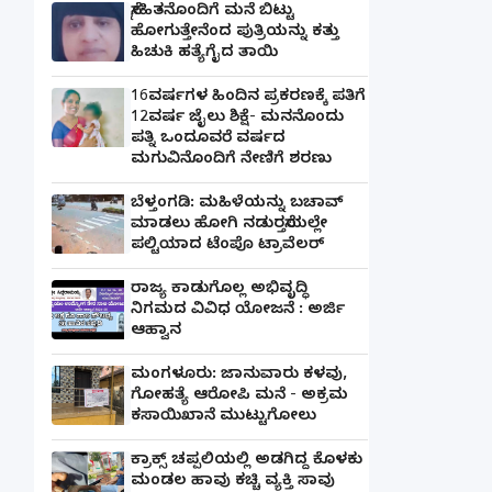
ಸ್ನೇಹಿತನೊಂದಿಗೆ ಮನೆ ಬಿಟ್ಟು
ಹೋಗುತ್ತೇನೆಂದ ಪುತ್ರಿಯನ್ನು ಕತ್ತು
ಹಿಚುಕಿ ಹತ್ಯೆಗೈದ ತಾಯಿ
16ವರ್ಷಗಳ ಹಿಂದಿನ ಪ್ರಕರಣಕ್ಕೆ ಪತಿಗೆ
12ವರ್ಷ ಜೈಲು ಶಿಕ್ಷೆ- ಮನನೊಂದು
ಪತ್ನಿ ಒಂದೂವರೆ ವರ್ಷದ
ಮಗುವಿನೊಂದಿಗೆ ನೇಣಿಗೆ ಶರಣು
ಬೆಳ್ತಂಗಡಿ: ಮಹಿಳೆಯನ್ನು ಬಚಾವ್
ಮಾಡಲು ಹೋಗಿ ನಡುರಸ್ತೆಯಲ್ಲೇ
ಪಲ್ಟಿಯಾದ ಟೆಂಪೊ ಟ್ರಾವೆಲರ್
ರಾಜ್ಯ ಕಾಡುಗೊಲ್ಲ ಅಭಿವೃದ್ಧಿ
ನಿಗಮದ ವಿವಿಧ ಯೋಜನೆ : ಅರ್ಜಿ
ಆಹ್ವಾನ
ಮಂಗಳೂರು: ಜಾನುವಾರು ಕಳವು,
ಗೋಹತ್ಯೆ ಆರೋಪಿ ಮನೆ - ಅಕ್ರಮ
ಕಸಾಯಿಖಾನೆ ಮುಟ್ಟುಗೋಲು
ಕ್ರಾಕ್ಸ್ ಚಪ್ಪಲಿಯಲ್ಲಿ ಅಡಗಿದ್ದ ಕೊಳಕು
ಮಂಡಲ ಹಾವು ಕಚ್ಚಿ ವ್ಯಕ್ತಿ ಸಾವು