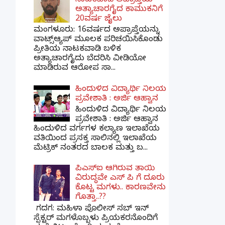
ನಾಟಕವಾಡಿ ಅಪ್ರಾಪ್ತೆಯ
ಅತ್ಯಾಚಾರಗೈದ ಕಾಮುಕನಿಗೆ
20ವರ್ಷ ಜೈಲು
ಮಂಗಳೂರು: 16ವರ್ಷದ ಅಪ್ರಾಪ್ತೆಯನ್ನು
ವಾಟ್ಸ್ಆ್ಯಪ್ ಮೂಲಕ ಪರಿಚಯಿಸಿಕೊಂಡು
ಪ್ರೀತಿಯ ನಾಟಕವಾಡಿ ಬಳಿಕ
ಅತ್ಯಾಚಾರಗೈದು ಬೆದರಿಸಿ ವೀಡಿಯೋ
ಮಾಡಿರುವ ಆರೋಪ ಸಾ...
ಹಿಂದುಳಿದ ವಿದ್ಯಾರ್ಥಿ ನಿಲಯ
ಪ್ರವೇಶಾತಿ : ಅರ್ಜಿ ಆಹ್ವಾನ
ಹಿಂದುಳಿದ ವಿದ್ಯಾರ್ಥಿ ನಿಲಯ
ಪ್ರವೇಶಾತಿ : ಅರ್ಜಿ ಆಹ್ವಾನ
ಹಿಂದುಳಿದ ವರ್ಗಗಳ ಕಲ್ಯಾಣ ಇಲಾಖೆಯ
ವತಿಯಿಂದ ಪ್ರಸಕ್ತ ಸಾಲಿನಲ್ಲಿ ಇಲಾಖೆಯ
ಮೆಟ್ರಿಕ್ ನಂತರದ ಬಾಲಕ ಮತ್ತು ಬ...
ಪಿಎಸ್​ಐ ಆಗಿರುವ ತಾಯಿ
ವಿರುದ್ಧವೇ ಎಸ್ ಪಿ ಗೆ ದೂರು
ಕೊಟ್ಟ ಮಗಳು.. ಕಾರಣವೇನು
ಗೊತ್ತಾ..??
ಗದಗ​: ಮಹಿಳಾ ಪೊಲೀಸ್​ ಸಬ್ ​ಇನ್​
ಸ್ಪೆಕ್ಟರ್​ ಮಗಳೊಬ್ಬಳು ಪ್ರಿಯಕರನೊಂದಿಗೆ