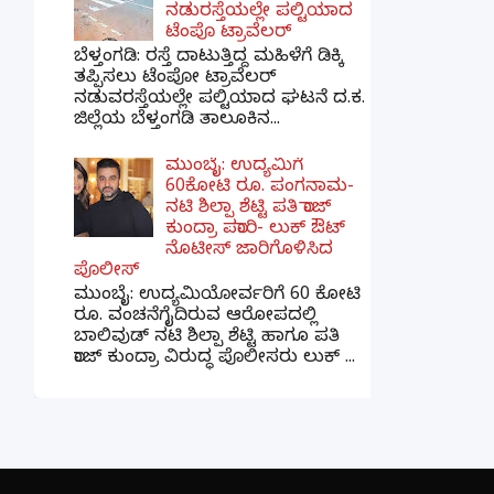
ನಡುರಸ್ತೆಯಲ್ಲೇ ಪಲ್ಟಿಯಾದ
ಟೆಂಪೊ ಟ್ರಾವೆಲರ್
ಬೆಳ್ತಂಗಡಿ: ರಸ್ತೆ ದಾಟುತ್ತಿದ್ದ ಮಹಿಳೆಗೆ ಡಿಕ್ಕಿ
ತಪ್ಪಿಸಲು ಟೆಂಪೋ ಟ್ರಾವೆಲರ್
ನಡುವರಸ್ತೆಯಲ್ಲೇ ಪಲ್ಟಿಯಾದ ಘಟನೆ ದ.ಕ.
ಜಿಲ್ಲೆಯ ಬೆಳ್ತಂಗಡಿ ತಾಲೂಕಿನ...
ಮುಂಬೈ: ಉದ್ಯಮಿಗೆ
60ಕೋಟಿ ರೂ. ಪಂಗನಾಮ-
ನಟಿ ಶಿಲ್ಪಾ ಶೆಟ್ಟಿ ಪತಿ ರಾಜ್
ಕುಂದ್ರಾ ಪರಾರಿ- ಲುಕ್ ಔಟ್
ನೊಟೀಸ್ ಜಾರಿಗೊಳಿಸಿದ
ಪೊಲೀಸ್
ಮುಂಬೈ: ಉದ್ಯಮಿಯೋರ್ವರಿಗೆ 60 ಕೋಟಿ
ರೂ. ವಂಚನೆಗೈದಿರುವ ಆರೋಪದಲ್ಲಿ
ಬಾಲಿವುಡ್ ನಟಿ ಶಿಲ್ಪಾ ಶೆಟ್ಟಿ ಹಾಗೂ ಪತಿ
ರಾಜ್ ಕುಂದ್ರಾ ವಿರುದ್ಧ ಪೊಲೀಸರು ಲುಕ್ ...
×
📢 ನಮ್ಮ WhatsApp ಗ್ರೂಪ್‌ಗೆ ಸೇರಿ — ತಕ್ಷಣದ