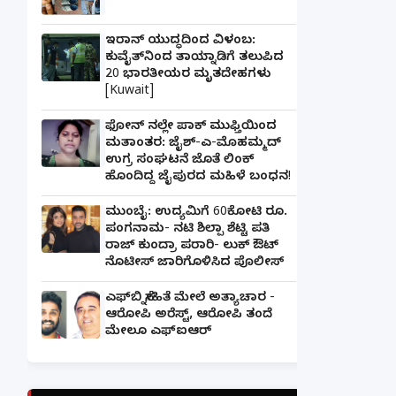
ಇರಾನ್ ಯುದ್ಧದಿಂದ ವಿಳಂಬ:
ಕುವೈತ್‌ನಿಂದ ತಾಯ್ನಾಡಿಗೆ ತಲುಪಿದ
20 ಭಾರತೀಯರ ಮೃತದೇಹಗಳು
[Kuwait]
ಫೋನ್ ನಲ್ಲೇ ಪಾಕ್ ಮುಫ್ತಿಯಿಂದ
ಮತಾಂತರ: ಜೈಶ್-ಎ-ಮೊಹಮ್ಮದ್
ಉಗ್ರ ಸಂಘಟನೆ ಜೊತೆ ಲಿಂಕ್
ಹೊಂದಿದ್ದ ಜೈಪುರದ ಮಹಿಳೆ ಬಂಧನ!
ಮುಂಬೈ: ಉದ್ಯಮಿಗೆ 60ಕೋಟಿ ರೂ.
ಪಂಗನಾಮ- ನಟಿ ಶಿಲ್ಪಾ ಶೆಟ್ಟಿ ಪತಿ
ರಾಜ್ ಕುಂದ್ರಾ ಪರಾರಿ- ಲುಕ್ ಔಟ್
ನೊಟೀಸ್ ಜಾರಿಗೊಳಿಸಿದ ಪೊಲೀಸ್
ಎಫ್‌ಬಿ ಸ್ನೇಹಿತೆ ಮೇಲೆ ಅತ್ಯಾಚಾರ -
ಆರೋಪಿ ಅರೆಸ್ಟ್, ಆರೋಪಿ ತಂದೆ
ಮೇಲೂ ಎಫ್ಐಆರ್