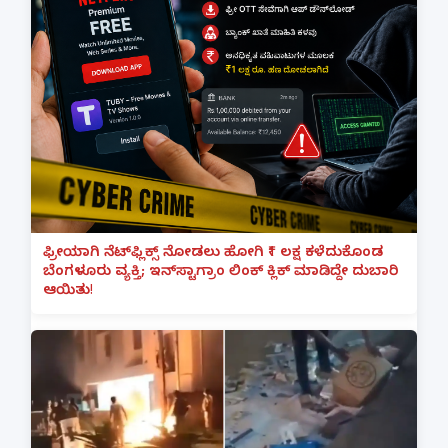
ಫ್ರೀಯಾಗಿ ನೆಟ್‌ಫ್ಲಿಕ್ಸ್ ನೋಡಲು ಹೋಗಿ ₹1 ಲಕ್ಷ ಕಳೆದುಕೊಂಡ
ಬೆಂಗಳೂರು ವ್ಯಕ್ತಿ; ಇನ್‌ಸ್ಟಾಗ್ರಾಂ ಲಿಂಕ್ ಕ್ಲಿಕ್ ಮಾಡಿದ್ದೇ ದುಬಾರಿ
ಆಯಿತು!