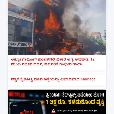
ಲಕ್ನೋ ಗೇಮಿಂಗ್ ಜೋನ್‌ನಲ್ಲಿ ಭೀಕರ ಅಗ್ನಿ ಅವಘಡ: 12
ಮಂದಿ ಸಜೀವ ದಹನ, ಹಲವರಿಗೆ ಗಂಭೀರ ಗಾಯ
ಪತ್ನಿಗೆ ಕೈಕೊಟ್ಟ ಭೂಪ ಅತ್ತೆಯನ್ನು ವಿವಾಹವಾದ Marriage