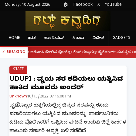
Monday, 10 August 2026
🏠
Facebook
X
YouTube
HOME
ಭಾರತ
ಚಾಂಪಿಯನ್
ಸಿತಾರಾ
ವಿದೇಶ
GADGETS
|
್ದರೂ ಆರೋಪಿ ಮೇಲಿನ ಪೋಕ್ಸೋ ಕೇಸ್ ರದ್ದಾಗಲ್ಲ: ಹೈಕೋರ್ಟ್ ಮಹತ್ವದ ಆದೇಶ
ಫೋನ್
BREAKING
STATE
UDUPI : ವೃದ್ದೆಯ ಸರ ಕದಿಯಲು ಯತ್ನಿಸಿದ
ಹಾಕಿದ ಮೂವರು ಅಂದರ್
Unknown
10/13/2022 07:16:00 PM
ವೃದ್ಧೆಯೊಬ್ಬರ ಕುತ್ತಿಗೆಯಲ್ಲಿದ್ದ ಚಿನ್ನದ ಸರವನ್ನು ಕಸಿದು
ಪರಾರಿಯಾಗಲು ಯತ್ನಿಸಿದ ಮೂವರನ್ನು ಸಾರ್ವಜನಿಕರು
ಹಿಡಿದು ಪೊಲೀಸರಿಗೆ ಒಪ್ಪಿಸಿದ ಘಟನೆ ಉಡುಪಿ ಜಿಲ್ಲೆ ಕಾರ್ಕಳ
ತಾಲೂಕು ಸರ್ಕಾರಿ ಆಸ್ಪತ್ರೆ ಬಳಿ ನಡೆದಿದೆ.