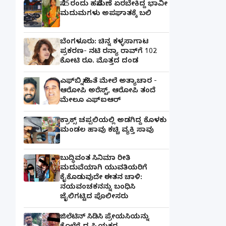
ಸೆ.25ರಂದು ಹಸೆಮಣೆ ಏರಬೇಕಿದ್ದ ಭಾವೀ
ಮದುಮಗಳು ಅಪಘಾತಕ್ಕೆ ಬಲಿ
ಬೆಂಗಳೂರು: ಚಿನ್ನ ಕಳ್ಳಸಾಗಾಟ
ಪ್ರಕರಣ- ನಟಿ ರನ್ಯಾ ರಾವ್‌ಗೆ 102
ಕೋಟಿ ರೂ. ಮೊತ್ತದ ದಂಡ
ಎಫ್‌ಬಿ ಸ್ನೇಹಿತೆ ಮೇಲೆ ಅತ್ಯಾಚಾರ -
ಆರೋಪಿ ಅರೆಸ್ಟ್, ಆರೋಪಿ ತಂದೆ
ಮೇಲೂ ಎಫ್ಐಆರ್
ಕ್ರಾಕ್ಸ್ ಚಪ್ಪಲಿಯಲ್ಲಿ ಅಡಗಿದ್ದ ಕೊಳಕು
ಮಂಡಲ ಹಾವು ಕಚ್ಚಿ ವ್ಯಕ್ತಿ ಸಾವು
ಬುದ್ಧಿವಂತ ಸಿನಿಮಾ ರೀತಿ
ಮದುವೆಯಾಗಿ ಯುವತಿಯರಿಗೆ
ಕೈಕೊಡುವುದೇ ಈತನ ಚಾಳಿ:
ನಯವಂಚಕನನ್ನು ಬಂಧಿಸಿ
ಜೈಲಿಗಟ್ಟಿದ ಪೊಲೀಸರು
ಜಿಲೆಟಿನ್ ಸಿಡಿಸಿ ಪ್ರೇಯಸಿಯನ್ನು