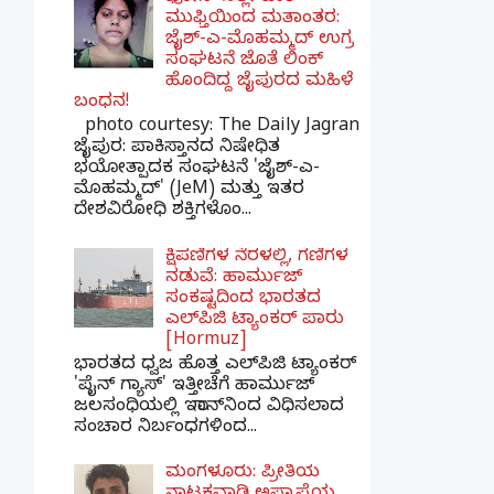
ಮುಫ್ತಿಯಿಂದ ಮತಾಂತರ:
ಜೈಶ್-ಎ-ಮೊಹಮ್ಮದ್ ಉಗ್ರ
ಸಂಘಟನೆ ಜೊತೆ ಲಿಂಕ್
ಹೊಂದಿದ್ದ ಜೈಪುರದ ಮಹಿಳೆ
ಬಂಧನ!
photo courtesy: The Daily Jagran
ಜೈಪುರ: ಪಾಕಿಸ್ತಾನದ ನಿಷೇಧಿತ
ಭಯೋತ್ಪಾದಕ ಸಂಘಟನೆ 'ಜೈಶ್-ಎ-
ಮೊಹಮ್ಮದ್' (JeM) ಮತ್ತು ಇತರ
ದೇಶವಿರೋಧಿ ಶಕ್ತಿಗಳೊಂ...
ಕ್ಷಿಪಣಿಗಳ ನೆರಳಲ್ಲಿ, ಗಣಿಗಳ
ನಡುವೆ: ಹಾರ್ಮುಜ್
ಸಂಕಷ್ಟದಿಂದ ಭಾರತದ
ಎಲ್‌ಪಿಜಿ ಟ್ಯಾಂಕರ್ ಪಾರು
[Hormuz]
ಭಾರತದ ಧ್ವಜ ಹೊತ್ತ ಎಲ್‌ಪಿಜಿ ಟ್ಯಾಂಕರ್
'ಪೈನ್ ಗ್ಯಾಸ್' ಇತ್ತೀಚೆಗೆ ಹಾರ್ಮುಜ್
ಜಲಸಂಧಿಯಲ್ಲಿ ಇರಾನ್‌ನಿಂದ ವಿಧಿಸಲಾದ
ಸಂಚಾರ ನಿರ್ಬಂಧಗಳಿಂದ...
ಮಂಗಳೂರು: ಪ್ರೀತಿಯ