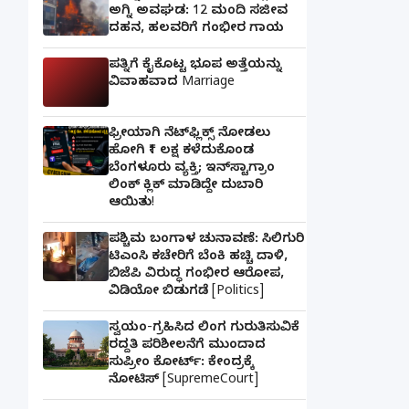
ಅಗ್ನಿ ಅವಘಡ: 12 ಮಂದಿ ಸಜೀವ
ದಹನ, ಹಲವರಿಗೆ ಗಂಭೀರ ಗಾಯ
ಪತ್ನಿಗೆ ಕೈಕೊಟ್ಟ ಭೂಪ ಅತ್ತೆಯನ್ನು
ವಿವಾಹವಾದ Marriage
ಫ್ರೀಯಾಗಿ ನೆಟ್‌ಫ್ಲಿಕ್ಸ್ ನೋಡಲು
ಹೋಗಿ ₹1 ಲಕ್ಷ ಕಳೆದುಕೊಂಡ
ಬೆಂಗಳೂರು ವ್ಯಕ್ತಿ; ಇನ್‌ಸ್ಟಾಗ್ರಾಂ
ಲಿಂಕ್ ಕ್ಲಿಕ್ ಮಾಡಿದ್ದೇ ದುಬಾರಿ
ಆಯಿತು!
ಪಶ್ಚಿಮ ಬಂಗಾಳ ಚುನಾವಣೆ: ಸಿಲಿಗುರಿ
ಟಿಎಂಸಿ ಕಚೇರಿಗೆ ಬೆಂಕಿ ಹಚ್ಚಿ ದಾಳಿ,
ಬಿಜೆಪಿ ವಿರುದ್ಧ ಗಂಭೀರ ಆರೋಪ,
ವಿಡಿಯೋ ಬಿಡುಗಡೆ [Politics]
ಸ್ವಯಂ-ಗ್ರಹಿಸಿದ ಲಿಂಗ ಗುರುತಿಸುವಿಕೆ
ರದ್ದತಿ ಪರಿಶೀಲನೆಗೆ ಮುಂದಾದ
ಸುಪ್ರೀಂ ಕೋರ್ಟ್: ಕೇಂದ್ರಕ್ಕೆ
ನೋಟಿಸ್ [SupremeCourt]