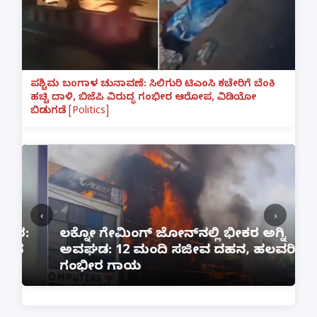
ಪಶ್ಚಿಮ ಬಂಗಾಳ ಚುನಾವಣೆ: ಸಿಲಿಗುರಿ ಟಿಎಂಸಿ ಕಚೇರಿಗೆ ಬೆಂಕಿ
ಹಚ್ಚಿ ದಾಳಿ, ಬಿಜೆಪಿ ವಿರುದ್ಧ ಗಂಭೀರ ಆರೋಪ, ವಿಡಿಯೋ
ಬಿಡುಗಡೆ [Politics]
‹
›
:
ಲಕ್ನೋ ಗೇಮಿಂಗ್ ಜೋನ್‌ನಲ್ಲಿ ಭೀಕರ ಅಗ್ನಿ
ಅವಘಡ: 12 ಮಂದಿ ಸಜೀವ ದಹನ, ಹಲವರಿಗೆ
ಪ
ಗಂಭೀರ ಗಾಯ
M