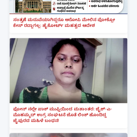
ಸಂತ್ರಸ್ತೆಗೆ ಮದುವೆಯಾಗಿದ್ದರೂ ಆರೋಪಿ ಮೇಲಿನ ಪೋಕ್ಸೋ
ಕೇಸ್ ರದ್ದಾಗಲ್ಲ: ಹೈಕೋರ್ಟ್ ಮಹತ್ವದ ಆದೇಶ
ಫೋನ್ ನಲ್ಲೇ ಪಾಕ್ ಮುಫ್ತಿಯಿಂದ ಮತಾಂತರ: ಜೈಶ್-ಎ-
ಮೊಹಮ್ಮದ್ ಉಗ್ರ ಸಂಘಟನೆ ಜೊತೆ ಲಿಂಕ್ ಹೊಂದಿದ್ದ
ಜೈಪುರದ ಮಹಿಳೆ ಬಂಧನ!