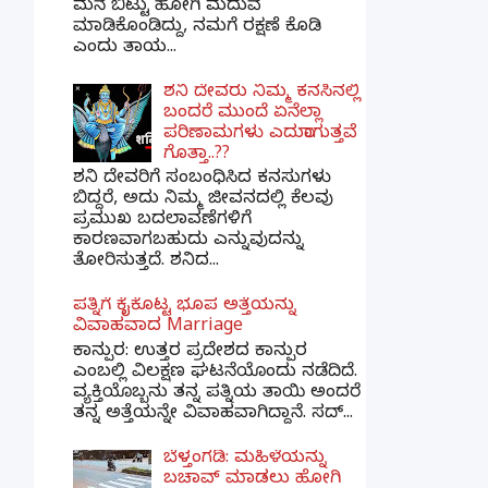
ಮನೆ ಬಿಟ್ಟು ಹೋಗಿ ಮದುವೆ
ಮಾಡಿಕೊಂಡಿದ್ದು, ನಮಗೆ ರಕ್ಷಣೆ ಕೊಡಿ
ಎಂದು ತಾಯ...
ಶನಿ ದೇವರು ನಿಮ್ಮ ಕನಸಿನಲ್ಲಿ
ಬಂದರೆ ಮುಂದೆ ಏನೆಲ್ಲಾ
ಪರಿಣಾಮಗಳು ಎದುರಾಗುತ್ತವೆ
ಗೊತ್ತಾ..??
ಶನಿ ದೇವರಿಗೆ ಸಂಬಂಧಿಸಿದ ಕನಸುಗಳು
ಬಿದ್ದರೆ, ಅದು ನಿಮ್ಮ ಜೀವನದಲ್ಲಿ ಕೆಲವು
ಪ್ರಮುಖ ಬದಲಾವಣೆಗಳಿಗೆ
ಕಾರಣವಾಗಬಹುದು ಎನ್ನುವುದನ್ನು
ತೋರಿಸುತ್ತದೆ. ಶನಿದ...
ಪತ್ನಿಗೆ ಕೈಕೊಟ್ಟ ಭೂಪ ಅತ್ತೆಯನ್ನು
ವಿವಾಹವಾದ Marriage
ಕಾನ್ಪುರ: ಉತ್ತರ ಪ್ರದೇಶದ ಕಾನ್ಪುರ
ಎಂಬಲ್ಲಿ ವಿಲಕ್ಷಣ ಘಟನೆಯೊಂದು ನಡೆದಿದೆ.
ವ್ಯಕ್ತಿಯೊಬ್ಬನು ತನ್ನ ಪತ್ನಿಯ ತಾಯಿ ಅಂದರೆ
ತನ್ನ ಅತ್ತೆಯನ್ನೇ ವಿವಾಹವಾಗಿದ್ದಾನೆ. ಸದ್...
ಬೆಳ್ತಂಗಡಿ: ಮಹಿಳೆಯನ್ನು
ಬಚಾವ್ ಮಾಡಲು ಹೋಗಿ