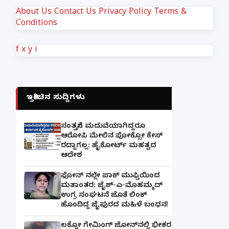
About Us
Contact Us
Privacy Policy
Terms &
Conditions
f
x
y
i
ಇತ್ತೀಚಿನ ಸುದ್ದಿಗಳು
ಸಂತ್ರಸ್ತೆಗೆ ಮದುವೆಯಾಗಿದ್ದರೂ
ಆರೋಪಿ ಮೇಲಿನ ಪೋಕ್ಸೋ ಕೇಸ್
ರದ್ದಾಗಲ್ಲ: ಹೈಕೋರ್ಟ್ ಮಹತ್ವದ
ಆದೇಶ
ಫೋನ್ ನಲ್ಲೇ ಪಾಕ್ ಮುಫ್ತಿಯಿಂದ
ಮತಾಂತರ: ಜೈಶ್-ಎ-ಮೊಹಮ್ಮದ್
ಉಗ್ರ ಸಂಘಟನೆ ಜೊತೆ ಲಿಂಕ್
ಹೊಂದಿದ್ದ ಜೈಪುರದ ಮಹಿಳೆ ಬಂಧನ!
ಲಕ್ನೋ ಗೇಮಿಂಗ್ ಜೋನ್‌ನಲ್ಲಿ ಭೀಕರ