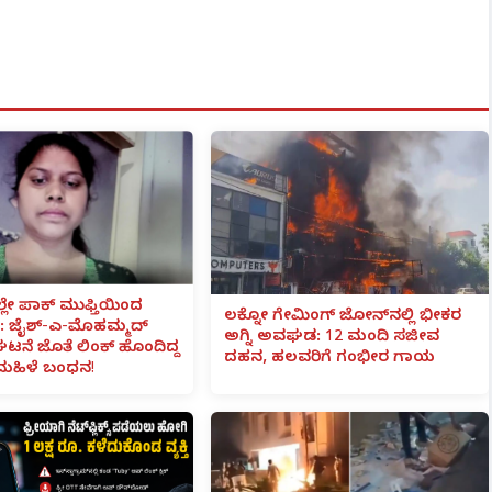
ಲೇ ಪಾಕ್ ಮುಫ್ತಿಯಿಂದ
ಲಕ್ನೋ ಗೇಮಿಂಗ್ ಜೋನ್‌ನಲ್ಲಿ ಭೀಕರ
 ಜೈಶ್-ಎ-ಮೊಹಮ್ಮದ್
ಅಗ್ನಿ ಅವಘಡ: 12 ಮಂದಿ ಸಜೀವ
ಟನೆ ಜೊತೆ ಲಿಂಕ್ ಹೊಂದಿದ್ದ
ದಹನ, ಹಲವರಿಗೆ ಗಂಭೀರ ಗಾಯ
ಮಹಿಳೆ ಬಂಧನ!