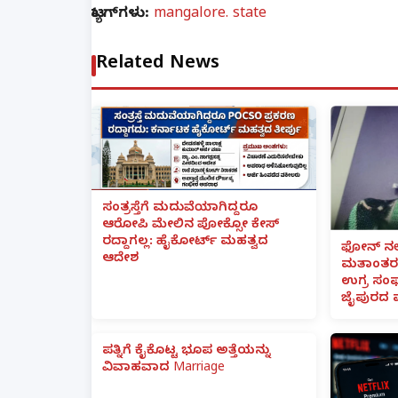
ಟ್ಯಾಗ್‌ಗಳು:
mangalore. state
Related News
ಸಂತ್ರಸ್ತೆಗೆ ಮದುವೆಯಾಗಿದ್ದರೂ
ಆರೋಪಿ ಮೇಲಿನ ಪೋಕ್ಸೋ ಕೇಸ್
ರದ್ದಾಗಲ್ಲ: ಹೈಕೋರ್ಟ್ ಮಹತ್ವದ
ಫೋನ್ ನಲ್
ಆದೇಶ
ಮತಾಂತರ:
ಉಗ್ರ ಸಂಘ
ಜೈಪುರದ 
ಪತ್ನಿಗೆ ಕೈಕೊಟ್ಟ ಭೂಪ ಅತ್ತೆಯನ್ನು
ವಿವಾಹವಾದ Marriage