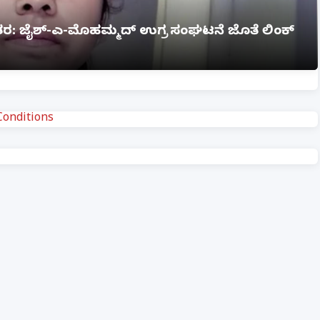
ಗ್ನಿ ಅವಘಡ: 12 ಮಂದಿ ಸಜೀವ ದಹನ, ಹಲವರಿಗೆ ಗಂಭೀರ
onditions