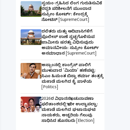
ಸ್ವಯಂ-ಗ್ರಹಿಸಿದ ಲಿಂಗ ಗುರುತಿಸುವಿಕೆ
ರದ್ದತಿ ಪರಿಶೀಲನೆಗೆ ಮುಂದಾದ
ಸುಪ್ರೀಂ ಕೋರ್ಟ್: ಕೇಂದ್ರಕ್ಕೆ
ನೋಟಿಸ್ [SupremeCourt]
ದಲಿತರು ಮತ್ತು ಆದಿವಾಸಿಗಳಿಗೆ
ಪೊಲೀಸ್ ಠಾಣೆ ಸ್ವಚ್ಛಗೊಳಿಸುವ
ಜಾಮೀನು ಷರತ್ತು ವಿಧಿಸುವುದು
ಅಮಾನವೀಯ: ಸುಪ್ರೀಂ ಕೋರ್ಟ್
ಅಸಮಾಧಾನ [SupremeCourt]
ಅಸ್ಸಾಂನಲ್ಲಿ ಕಾಂಗ್ರೆಸ್ ಪಾಲಿಗೆ
ಮುಳುವಾದ 'ಮಿಯಾ' ಹಣೆಪಟ್ಟಿ:
ಸಿಎಂ ಹಿಮಂತ ಬಿಸ್ವಾ ಶರ್ಮಾ ತಂತ್ರಕ್ಕೆ
ಮಕಾಡೆ ಮಲಗಿದ ಕೈ ಪಾಳೆಯ
[Politics]
2026ರ ವಿಧಾನಸಭಾ ಚುನಾವಣಾ
ಫಲಿತಾಂಶದಲ್ಲಿ ಭಾರೀ ಉಲ್ಟಾಪಲ್ಟಾ:
ಮಕಾಡೆ ಮಲಗಿದ ಘಟಾನುಘಟಿ
ನಾಯಕರು, ಅಚ್ಚರಿಯ ಗೆಲುವು
ಸಾಧಿಸಿದ ಹೊಸಬರು [Election]