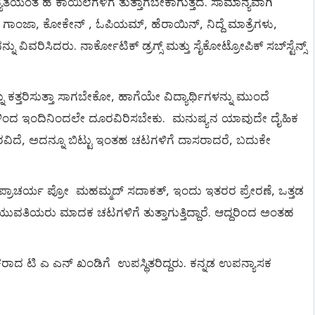
ದ್ಯತೆಯಂತ
ಹ
ಕಾಯಿಲೆಗಳಿಗೆ
ತುತ್ತಾಗಬೇಕಾಗುತ್ತದೆ
ಸಾಮಾನ್ಯವಾಗಿ
.
ಗಾಂಜಾ
ಕೋಕೇನ್
ಓಪಿಯಮ್
ಹೆರಾಯಿನ್
ನಿದ್ದೆ
ಮಾತ್ರೆಗಳು
,
,
,
,
,
,
್ನು
ವಿವರಿಸಿದರು
ನಾರ್ಕೋಟಿಕ್
ಡ್ರಗ್ಸ್
ಮತ್ತು
ಸೈಕೋಟ್ರೋಪಿಕ್
ಸಬ್
ಸ್ಟೆನ್ಸ್
.
ು
ಕತ್ತರಿಸುತ್ತಾ
ಸಾಗಬೇಕೋ
ಹಾಗೆಯೇ
ವಿದ್ಯಾರ್ಥಿಗಳನ್ನು
ಮುಂದೆ
,
ಳಿಂದ
ಇಂದಿನಿಂದಲೇ
ದೂರವಿರಿಸಬೇಕು
ಮನುಷ್ಯನ
ಯಾವುದೇ
ದೈಹಿಕ
.
ವಿದೆ
ಅದನ್ನೂ
ಬಿಟ್ಟು
ಇಂತಹ
ಚಟಗಳಿಗೆ
ದಾಸರಾದರೆ
ಬದುಕೇ
,
,
ಪ್ರಾಚರ್ಯ
ಪ್ರೋ
ಮಹಮ್ಮದ್
ಸದಾಕತ್
ಇಂದು
ಇತರರ
ಪ್ರೇರಣೆ
ಒತ್ತಡ
,
,
ಯುವತಿಯರು
ಮಾದಕ
ಚಟಗಳಿಗೆ
ತುತ್ತಾಗುತ್ತಿದ್ದಾರೆ
ಆದ್ದರಿಂದ
ಅಂತಹ
.
ಕರಾದ
ಟಿ
ಎ
ಎನ್
ಖಂಡಿಗೆ
ಉಪಸ್ಥಿತರಿದ್ದರು
ಕನ್ನಡ
ಉಪನ್ಯಾಸಕ
.