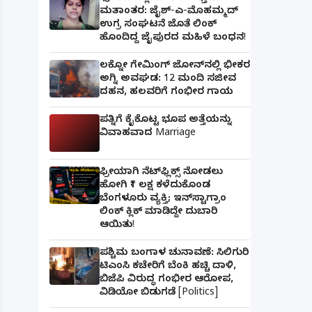
ಮತಾಂತರ: ಜೈಶ್-ಎ-ಮೊಹಮ್ಮದ್
ಉಗ್ರ ಸಂಘಟನೆ ಜೊತೆ ಲಿಂಕ್
ಹೊಂದಿದ್ದ ಜೈಪುರದ ಮಹಿಳೆ ಬಂಧನ!
ಲಕ್ನೋ ಗೇಮಿಂಗ್ ಜೋನ್‌ನಲ್ಲಿ ಭೀಕರ
ಅಗ್ನಿ ಅವಘಡ: 12 ಮಂದಿ ಸಜೀವ
ದಹನ, ಹಲವರಿಗೆ ಗಂಭೀರ ಗಾಯ
ಪತ್ನಿಗೆ ಕೈಕೊಟ್ಟ ಭೂಪ ಅತ್ತೆಯನ್ನು
ವಿವಾಹವಾದ Marriage
ಫ್ರೀಯಾಗಿ ನೆಟ್‌ಫ್ಲಿಕ್ಸ್ ನೋಡಲು
ಹೋಗಿ ₹1 ಲಕ್ಷ ಕಳೆದುಕೊಂಡ
ಬೆಂಗಳೂರು ವ್ಯಕ್ತಿ; ಇನ್‌ಸ್ಟಾಗ್ರಾಂ
ಲಿಂಕ್ ಕ್ಲಿಕ್ ಮಾಡಿದ್ದೇ ದುಬಾರಿ
ಆಯಿತು!
ಪಶ್ಚಿಮ ಬಂಗಾಳ ಚುನಾವಣೆ: ಸಿಲಿಗುರಿ
ಟಿಎಂಸಿ ಕಚೇರಿಗೆ ಬೆಂಕಿ ಹಚ್ಚಿ ದಾಳಿ,
ಬಿಜೆಪಿ ವಿರುದ್ಧ ಗಂಭೀರ ಆರೋಪ,
ವಿಡಿಯೋ ಬಿಡುಗಡೆ [Politics]