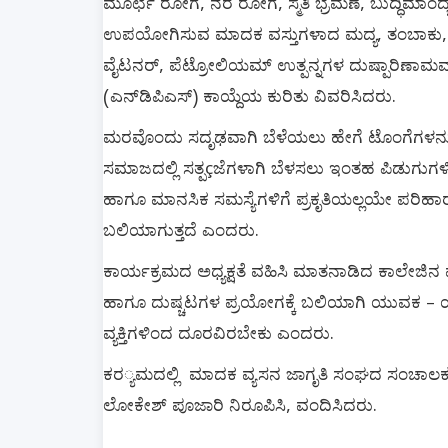
ಮೂರ್ಛೆ
ರೋಗ
ನರ
ರೋಗ
ಸ್ಮತಿ
ಭ್ರಮಣೆ
ಬುದ್ಧಿಮಾಂ
,
,
,
ಉಪಯೋಗಿಸುವ
ಮಾದಕ
ವಸ್ತುಗಳಾದ
ಮದ್ಯ
ತಂಬಾಕು
,
ವೈಟನರ್
ಪೆಟ್ರೋಲಿಯಮ್
ಉತ್ಪನ್ನಗಳ
ದುಷ್ಪಾರಿಣಾಮವನ
,
ಎನ್
ಡಿಪಿಎಸ್
ಕಾಯ್ದೆಯ
ಕುರಿತು
ವಿವರಿಸಿದರು
(
)
.
ಮರವೊಂದು
ಸದೃಢವಾಗಿ
ಬೆಳೆಯಲು
ಹೇಗೆ
ಟೊಂಗೆಗಳನ್ನ
ಸಮಾಜದಲ್ಲಿ
ಸತ್ಪ
ಜೆಗಳಾಗಿ
ಬೆಳಸಲು
ಇಂತಹ
ಪಿಡುಗುಗ
ç
ಹಾಗೂ
ಮಾನಸಿಕ
ಸಮಸ್ಯೆಗಳಿಗೆ
ಪ್ರಕೃತಿಯಲ್ಲಯೇ
ಪರಿಹಾರ
ಬಲಿಯಾಗುತ್ತದೆ
ಎಂದರು
.
ಕಾರ್ಯಕ್ರಮದ
ಅಧ್ಯಕ್ಷತೆ
ವಹಿಸಿ
ಮಾತನಾಡಿದ
ಕಾಲೇಜಿನ
ಹಾಗೂ
ದುಷ್ಚಟಗಳ
ಪ್ರಯೋಗಕ್ಕೆ
ಬಲಿಯಾಗಿ
ಯುವಕ
–
ವ್ಯಕ್ತಿಗಳಿಂದ
ದೂರವಿರಬೇಕು
ಎಂದರು
.
ಕರ
್ಯಮದಲ್ಲಿ
ಮಾದಕ
ವ್ಯಸನ
ಜಾಗೃತಿ
ಸಂಘದ
ಸಂಚಾಲ
ಲೋಕೇಶ್
ಪೂಜಾರಿ
ನಿರೂಪಿಸಿ
ವಂದಿಸಿದರು
,
.