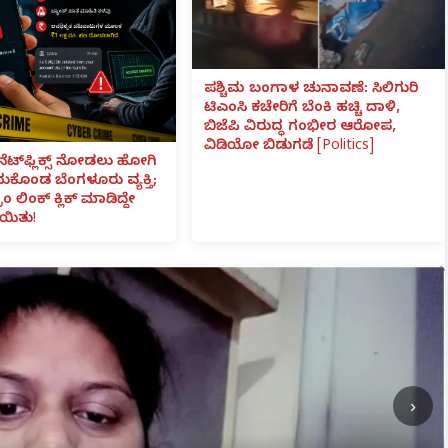
ಪಶ್ಚಿಮ ಬಂಗಾಳ ಚುನಾವಣೆ: ಸಿಲಿಗುರಿ
ಟಿಎಂಸಿ ಕಚೇರಿಗೆ ಬೆಂಕಿ ಹಚ್ಚಿ ದಾಳಿ,
ಬಿಜೆಪಿ ವಿರುದ್ಧ ಗಂಭೀರ ಆರೋಪ,
ವಿಡಿಯೋ ಬಿಡುಗಡೆ [Politics]
ನೆಟ್‌ಫ್ಲಿಕ್ಸ್ ನೋಡಲು ಹೋಗಿ
ೆದುಕೊಂಡ ಬೆಂಗಳೂರು ವ್ಯಕ್ತಿ;
ಾಂ ಲಿಂಕ್ ಕ್ಲಿಕ್ ಮಾಡಿದ್ದೇ
ಯಿತು!
›