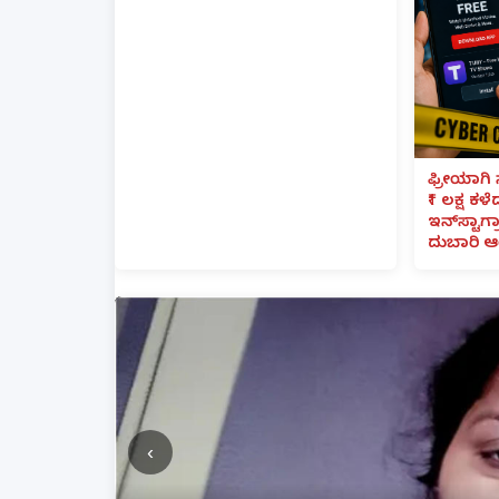
ಫ್ರೀಯಾಗಿ 
₹1 ಲಕ್ಷ ಕಳ
ಇನ್‌ಸ್ಟಾಗ್ರ
ದುಬಾರಿ ಆ
‹