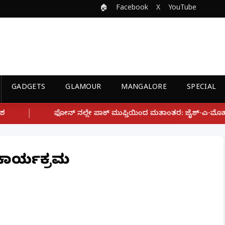
🏠
Facebook
X
YouTube
GADGETS
GLAMOUR
MANGALORE
SPECIAL
 ಪಾಕ್ ಮುಫ್ತಿಯಿಂದ ಮತಾಂತರ: ಜೈಶ್-ಎ-ಮೊಹಮ್ಮದ್ ಉಗ್ರ ಸಂಘಟನೆ ಜೊತೆ ಲಿ
ಿ ಕಾರ್ಯಕ್ರಮ