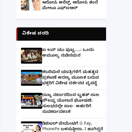
ಆರೋಪಿ ಅರೆಸ್ಟ್, ಆರೋಪಿ ತಂದೆ
ಮೇಲೂ ಎಫ್ಐಆರ್
ವಿಶೇಷ ವರದಿ
ಐ ಲವ್ ಯು ಪುಟ್ಟ.....: ಒಂದು
ಅಮೂಲ್ಯ ನುಡಿನಮನ
ಶಬರಿಮಲೆ ಯಾತ್ರಿಗಳಿಗೆ ಮಹತ್ವದ
ಪ್ರಕಟಣೆ ಅರಣ್ಯ ಮೂಲಕ ಬರುವ
ಭಕ್ತರಿಗೆ ವಿಶೇಷ ದರ್ಶನದ ವ್ಯವಸ್ಥೆ
ರಾಜ್ಯ ಸರ್ಕಾರದಿಂದ ಬೃಹತ್ ಸಾಲ
ಸೌಲಭ್ಯ ಯೋಜನೆ ಘೋಷಣೆ:
ಸುಲಭದಲ್ಲೇ ಸಾಲ- ಅರ್ಹರಿಗೆ
ಸುವರ್ಣಾವಕಾಶ
ಡಿಜಿಟಲ್ ಪೇಮೆಂಟಿಗೆ G Pay,
PhonePe ಬಳಸುತ್ತೀರಾ..? ಹಾಗಿದ್ದರೆ