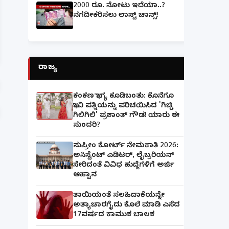
2000 ರೂ. ನೋಟು ಇದೆಯಾ..?
ನಗದೀಕರಿಸಲು ಲಾಸ್ಟ್‌ ಚಾನ್ಸ್‌!
ಪತ್ನಿಗೆ ಕೈಕೊಟ್ಟ ಭೂಪ ಅತ್ತೆಯನ್ನು ವಿವಾಹವಾದ Marriag
ರಾಜ್ಯ
ಕಂಕಣ ಭಾಗ್ಯ ಕೂಡಿಬಂತು: ಕೊನೆಗೂ
ಭಾವಿ ಪತ್ನಿಯನ್ನು ಪರಿಚಯಿಸಿದ 'ಗಿಚ್ಚಿ
ಗಿಲಿಗಿಲಿ' ಪ್ರಶಾಂತ್ ಗೌಡ! ಯಾರು ಈ
ಸುಂದರಿ?
ಸುಪ್ರೀಂ ಕೋರ್ಟ್ ನೇಮಕಾತಿ 2026:
ಅಸಿಸ್ಟೆಂಟ್ ಎಡಿಟರ್, ಲೈಬ್ರರಿಯನ್
ಸೇರಿದಂತೆ ವಿವಿಧ ಹುದ್ದೆಗಳಿಗೆ ಅರ್ಜಿ
ಆಹ್ವಾನ
ತಾಯಿಯಂತೆ ಸಲಹಿದಾಕೆಯನ್ನೇ
ಅತ್ಯಾಚಾರಗೈದು ಕೊಲೆ ಮಾಡಿ ಎಸೆದ
17ವರ್ಷದ ಕಾಮುಕ ಬಾಲಕ