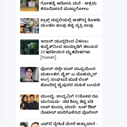
ಗೋಹತ್ಯೆ ಆರೋಪಿ ಮನೆ - ಅಕ್ರಮ
ಕಸಾಯಿಖಾನೆ ಮುಟ್ಟುಗೋಲು
ಕ್ರಾಕ್ಸ್ ಚಪ್ಪಲಿಯಲ್ಲಿ ಅಡಗಿದ್ದ ಕೊಳಕು
ಮಂಡಲ ಹಾವು ಕಚ್ಚಿ ವ್ಯಕ್ತಿ ಸಾವು
ಇರಾನ್ ಯುದ್ಧದಿಂದ ವಿಳಂಬ:
ಕುವೈತ್‌ನಿಂದ ತಾಯ್ನಾಡಿಗೆ ತಲುಪಿದ
20 ಭಾರತೀಯರ ಮೃತದೇಹಗಳು
[Kuwait]
ಫೋನ್ ನಲ್ಲೇ ಪಾಕ್ ಮುಫ್ತಿಯಿಂದ
ಮತಾಂತರ: ಜೈಶ್-ಎ-ಮೊಹಮ್ಮದ್
ಉಗ್ರ ಸಂಘಟನೆ ಜೊತೆ ಲಿಂಕ್
ಹೊಂದಿದ್ದ ಜೈಪುರದ ಮಹಿಳೆ ಬಂಧನ!
ಮುಂಬೈ: ಉದ್ಯಮಿಗೆ 60ಕೋಟಿ ರೂ.
ಪಂಗನಾಮ- ನಟಿ ಶಿಲ್ಪಾ ಶೆಟ್ಟಿ ಪತಿ
ರಾಜ್ ಕುಂದ್ರಾ ಪರಾರಿ- ಲುಕ್ ಔಟ್
ನೊಟೀಸ್ ಜಾರಿಗೊಳಿಸಿದ ಪೊಲೀಸ್
ಎಫ್‌ಬಿ ಸ್ನೇಹಿತೆ ಮೇಲೆ ಅತ್ಯಾಚಾರ -