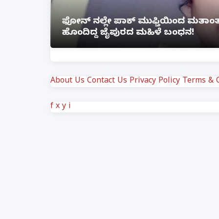
ೆ ಲಿಂಕ್
ಲಕ್ನೋ ಗೇಮಿಂಗ್ ಜೋನ್‌ನಲ್ಲಿ ಭೀಕರ ಅ
ಗಾಯ
About Us
Contact Us
Privacy Policy
Terms & C
f
x
y
i