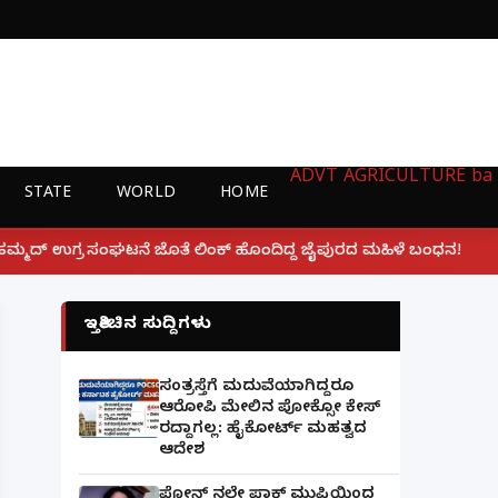
ADVT
AGRICULTURE
ba
STATE
WORLD
HOME
|
ಂಕ್ ಹೊಂದಿದ್ದ ಜೈಪುರದ ಮಹಿಳೆ ಬಂಧನ!
ಲಕ್ನೋ ಗೇಮಿಂಗ್ ಜ
ಇತ್ತೀಚಿನ ಸುದ್ದಿಗಳು
ಸಂತ್ರಸ್ತೆಗೆ ಮದುವೆಯಾಗಿದ್ದರೂ
ಆರೋಪಿ ಮೇಲಿನ ಪೋಕ್ಸೋ ಕೇಸ್
ರದ್ದಾಗಲ್ಲ: ಹೈಕೋರ್ಟ್ ಮಹತ್ವದ
ಆದೇಶ
ಫೋನ್ ನಲ್ಲೇ ಪಾಕ್ ಮುಫ್ತಿಯಿಂದ