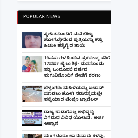
POPULAR NEWS
ಸ್ನೇಹಿತನೊಂದಿಗೆ ಮನೆ ಬಿಟ್ಟು
ಹೋಗುತ್ತೇನೆಂದ ಪುತ್ರಿಯನ್ನು ಕತ್ತು
ಹಿಚುಕಿ ಹತ್ಯೆಗೈದ ತಾಯಿ
16ವರ್ಷಗಳ ಹಿಂದಿನ ಪ್ರಕರಣಕ್ಕೆ ಪತಿಗೆ
12ವರ್ಷ ಜೈಲು ಶಿಕ್ಷೆ- ಮನನೊಂದು
ಪತ್ನಿ ಒಂದೂವರೆ ವರ್ಷದ
ಮಗುವಿನೊಂದಿಗೆ ನೇಣಿಗೆ ಶರಣು
ಬೆಳ್ತಂಗಡಿ: ಮಹಿಳೆಯನ್ನು ಬಚಾವ್
ಮಾಡಲು ಹೋಗಿ ನಡುರಸ್ತೆಯಲ್ಲೇ
ಪಲ್ಟಿಯಾದ ಟೆಂಪೊ ಟ್ರಾವೆಲರ್
ರಾಜ್ಯ ಕಾಡುಗೊಲ್ಲ ಅಭಿವೃದ್ಧಿ
ನಿಗಮದ ವಿವಿಧ ಯೋಜನೆ : ಅರ್ಜಿ
ಆಹ್ವಾನ
ಮಂಗಳೂರು: ಜಾನುವಾರು ಕಳವು,