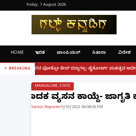
Friday, 7 August 2026
HOME
ಭಾರತ
ಚಾಂಪಿಯನ್
ಸಿತಾರಾ
ವಿದೇಶ
|
ಸೋ ಕೇಸ್ ರದ್ದಾಗಲ್ಲ: ಹೈಕೋರ್ಟ್ ಮಹತ್ವದ ಆದೇಶ
ಫೋನ್ ನಲ್ಲೇ
BREAKING
MANGALORE. STATE
ಮಾದಕ ವ್ಯಸನ ಕಾಯ್ದೆ- ಜಾಗೃತ
Senior Reporter
9/30/2022 06:08:00 PM