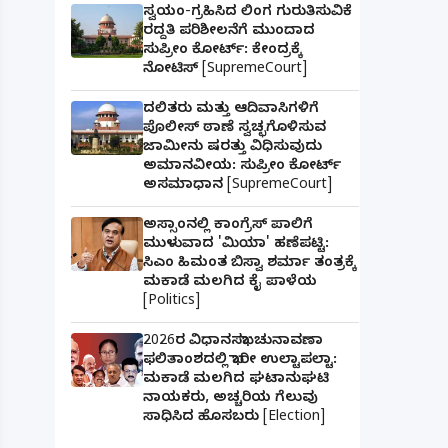
ಸ್ವಯಂ-ಗ್ರಹಿಸಿದ ಲಿಂಗ ಗುರುತಿಸುವಿಕೆ
ರದ್ದತಿ ಪರಿಶೀಲನೆಗೆ ಮುಂದಾದ
ಸುಪ್ರೀಂ ಕೋರ್ಟ್: ಕೇಂದ್ರಕ್ಕೆ
ನೋಟಿಸ್ [SupremeCourt]
ದಲಿತರು ಮತ್ತು ಆದಿವಾಸಿಗಳಿಗೆ
ಪೊಲೀಸ್ ಠಾಣೆ ಸ್ವಚ್ಛಗೊಳಿಸುವ
ಜಾಮೀನು ಷರತ್ತು ವಿಧಿಸುವುದು
ಅಮಾನವೀಯ: ಸುಪ್ರೀಂ ಕೋರ್ಟ್
ಅಸಮಾಧಾನ [SupremeCourt]
ಅಸ್ಸಾಂನಲ್ಲಿ ಕಾಂಗ್ರೆಸ್ ಪಾಲಿಗೆ
ಮುಳುವಾದ 'ಮಿಯಾ' ಹಣೆಪಟ್ಟಿ:
ಸಿಎಂ ಹಿಮಂತ ಬಿಸ್ವಾ ಶರ್ಮಾ ತಂತ್ರಕ್ಕೆ
ಮಕಾಡೆ ಮಲಗಿದ ಕೈ ಪಾಳೆಯ
[Politics]
2026ರ ವಿಧಾನಸಭಾ ಚುನಾವಣಾ
ಫಲಿತಾಂಶದಲ್ಲಿ ಭಾರೀ ಉಲ್ಟಾಪಲ್ಟಾ:
ಮಕಾಡೆ ಮಲಗಿದ ಘಟಾನುಘಟಿ
ನಾಯಕರು, ಅಚ್ಚರಿಯ ಗೆಲುವು
ಸಾಧಿಸಿದ ಹೊಸಬರು [Election]