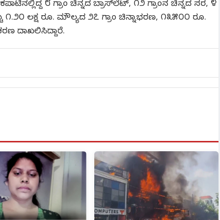
ವು. ಕಪಾಟಿನಲ್ಲಿದ್ದ ೮ ಗ್ರಾಂ ಚಿನ್ನದ ಬ್ರಾಸ್‌ಲೆಟ್, ೧೨ ಗ್ರಾಂನ ಚಿನ್ನದ ಸರ, ೪
ು ೧.೨೦ ಲಕ್ಷ ರೂ. ಮೌಲ್ಯದ ೨೭ ಗ್ರಾಂ ಚಿನ್ನಾಭರಣ, ೧೩೫೦೦ ರೂ.
ರಣ ದಾಖಲಿಸಿದ್ದಾರೆ.