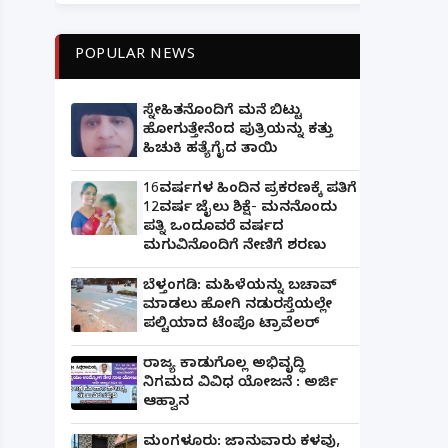
POPULAR NEWS
ಸ್ನೇಹಿತನೊಂದಿಗೆ ಮನೆ ಬಿಟ್ಟು
ಹೋಗುತ್ತೇನೆಂದ ಪುತ್ರಿಯನ್ನು ಕತ್ತು
ಹಿಚುಕಿ ಹತ್ಯೆಗೈದ ತಾಯಿ
16ವರ್ಷಗಳ ಹಿಂದಿನ ಪ್ರಕರಣಕ್ಕೆ ಪತಿಗೆ
12ವರ್ಷ ಜೈಲು ಶಿಕ್ಷೆ- ಮನನೊಂದು
ಪತ್ನಿ ಒಂದೂವರೆ ವರ್ಷದ
ಮಗುವಿನೊಂದಿಗೆ ನೇಣಿಗೆ ಶರಣು
ಬೆಳ್ತಂಗಡಿ: ಮಹಿಳೆಯನ್ನು ಬಚಾವ್
ಮಾಡಲು ಹೋಗಿ ನಡುರಸ್ತೆಯಲ್ಲೇ
ಪಲ್ಟಿಯಾದ ಟೆಂಪೊ ಟ್ರಾವೆಲರ್
ರಾಜ್ಯ ಕಾಡುಗೊಲ್ಲ ಅಭಿವೃದ್ಧಿ
ನಿಗಮದ ವಿವಿಧ ಯೋಜನೆ : ಅರ್ಜಿ
ಆಹ್ವಾನ
ಮಂಗಳೂರು: ಜಾನುವಾರು ಕಳವು,