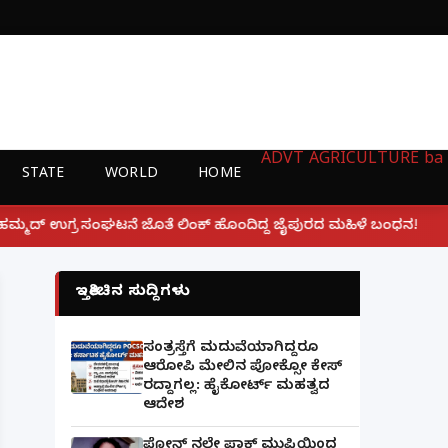
ADVT
AGRICULTURE
ba
STATE
WORLD
HOME
|
ಲಿಂಕ್ ಹೊಂದಿದ್ದ ಜೈಪುರದ ಮಹಿಳೆ ಬಂಧನ!
ಲಕ್ನೋ ಗೇಮಿಂಗ್
ಇತ್ತೀಚಿನ ಸುದ್ದಿಗಳು
ಸಂತ್ರಸ್ತೆಗೆ ಮದುವೆಯಾಗಿದ್ದರೂ
ಆರೋಪಿ ಮೇಲಿನ ಪೋಕ್ಸೋ ಕೇಸ್
ರದ್ದಾಗಲ್ಲ: ಹೈಕೋರ್ಟ್ ಮಹತ್ವದ
ಆದೇಶ
ಫೋನ್ ನಲ್ಲೇ ಪಾಕ್ ಮುಫ್ತಿಯಿಂದ