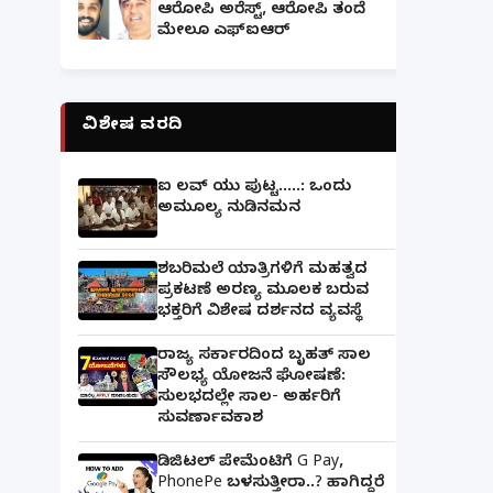
ಆರೋಪಿ ಅರೆಸ್ಟ್, ಆರೋಪಿ ತಂದೆ
ಮೇಲೂ ಎಫ್ಐಆರ್
ವಿಶೇಷ ವರದಿ
ಐ ಲವ್ ಯು ಪುಟ್ಟ.....: ಒಂದು
ಅಮೂಲ್ಯ ನುಡಿನಮನ
ಶಬರಿಮಲೆ ಯಾತ್ರಿಗಳಿಗೆ ಮಹತ್ವದ
ಪ್ರಕಟಣೆ ಅರಣ್ಯ ಮೂಲಕ ಬರುವ
ಭಕ್ತರಿಗೆ ವಿಶೇಷ ದರ್ಶನದ ವ್ಯವಸ್ಥೆ
ರಾಜ್ಯ ಸರ್ಕಾರದಿಂದ ಬೃಹತ್ ಸಾಲ
ಸೌಲಭ್ಯ ಯೋಜನೆ ಘೋಷಣೆ:
ಸುಲಭದಲ್ಲೇ ಸಾಲ- ಅರ್ಹರಿಗೆ
ಸುವರ್ಣಾವಕಾಶ
ಡಿಜಿಟಲ್ ಪೇಮೆಂಟಿಗೆ G Pay,
PhonePe ಬಳಸುತ್ತೀರಾ..? ಹಾಗಿದ್ದರೆ