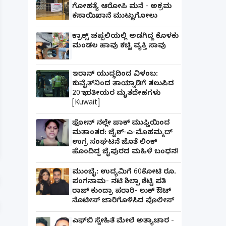
ಗೋಹತ್ಯೆ ಆರೋಪಿ ಮನೆ - ಅಕ್ರಮ
ಕಸಾಯಿಖಾನೆ ಮುಟ್ಟುಗೋಲು
ಕ್ರಾಕ್ಸ್ ಚಪ್ಪಲಿಯಲ್ಲಿ ಅಡಗಿದ್ದ ಕೊಳಕು
ಮಂಡಲ ಹಾವು ಕಚ್ಚಿ ವ್ಯಕ್ತಿ ಸಾವು
ಇರಾನ್ ಯುದ್ಧದಿಂದ ವಿಳಂಬ:
ಕುವೈತ್‌ನಿಂದ ತಾಯ್ನಾಡಿಗೆ ತಲುಪಿದ
20 ಭಾರತೀಯರ ಮೃತದೇಹಗಳು
[Kuwait]
ಫೋನ್ ನಲ್ಲೇ ಪಾಕ್ ಮುಫ್ತಿಯಿಂದ
ಪತ್ನಿಗೆ ಕೈಕೊಟ್ಟ ಭೂಪ ಅತ್ತೆಯನ್ನು ವಿವಾಹವಾದ Marriag
ಮತಾಂತರ: ಜೈಶ್-ಎ-ಮೊಹಮ್ಮದ್
ಉಗ್ರ ಸಂಘಟನೆ ಜೊತೆ ಲಿಂಕ್
ಹೊಂದಿದ್ದ ಜೈಪುರದ ಮಹಿಳೆ ಬಂಧನ!
ಮುಂಬೈ: ಉದ್ಯಮಿಗೆ 60ಕೋಟಿ ರೂ.
ಪಂಗನಾಮ- ನಟಿ ಶಿಲ್ಪಾ ಶೆಟ್ಟಿ ಪತಿ
ರಾಜ್ ಕುಂದ್ರಾ ಪರಾರಿ- ಲುಕ್ ಔಟ್
ನೊಟೀಸ್ ಜಾರಿಗೊಳಿಸಿದ ಪೊಲೀಸ್
ಎಫ್‌ಬಿ ಸ್ನೇಹಿತೆ ಮೇಲೆ ಅತ್ಯಾಚಾರ -