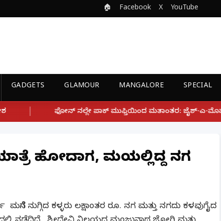
🏠
Facebook
X
YouTube
GADGETS
GLAMOUR
MANGALORE
SPECIAL
ಲೇ ಪಾಕ್ ಮುಫ್ತಿಯಿಂದ ಮತಾಂತರ: ಜೈಶ್-ಎ-ಮೊಹಮ್ಮದ್ ಉಗ್ರ ಸಂಘಟನೆ ಜೊತೆ 
ತ್ರೆ ಹೋದಾಗ, ಮನೆಯಲ್ಲಿದ್ದ ನಗ
 ಮನೆಗೆ ನುಗ್ಗಿದ ಕಳ್ಳರು ಲಕ್ಷಾಂತರ ರೂ. ನಗ ಮತ್ತು ನಗದು ಕಳವುಗೈದ
ಲ್ಲಿ ನಡೆದಿದೆ. ಶ್ರೀದೇವಿ ನಿಲಯದ ಮಂಜುನಾಥ ಜೋಗಿ ಮತ್ತು