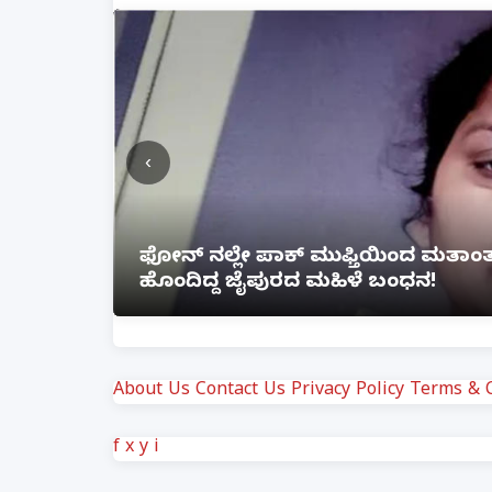
‹
ೆ ಲಿಂಕ್
ಲಕ್ನೋ ಗೇಮಿಂಗ್ ಜೋನ್‌ನಲ್ಲಿ ಭೀಕರ ಅ
ಗಾಯ
About Us
Contact Us
Privacy Policy
Terms & C
f
x
y
i