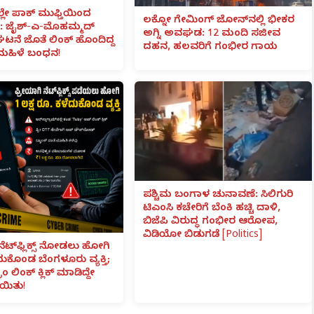
ಲೇ ಪಾಕ್ ಮುಫ್ತಿಯಿಂದ
ಲಕ್ನೋ ಗೇಮಿಂಗ್ ಜೋನ್‌ನಲ್ಲಿ ಭೀಕರ
 ಜೈಶ್-ಎ-ಮೊಹಮ್ಮದ್
ಅಗ್ನಿ ಅವಘಡ: 12 ಮಂದಿ ಸಜೀವ
ಟನೆ ಜೊತೆ ಲಿಂಕ್ ಹೊಂದಿದ್ದ
ದಹನ, ಹಲವರಿಗೆ ಗಂಭೀರ ಗಾಯ
ಮಹಿಳೆ ಬಂಧನ!
ಪಶ್ಚಿಮ ಬಂಗಾಳ ಚುನಾವಣೆ: ಸಿಲಿಗುರಿ
ಟಿಎಂಸಿ ಕಚೇರಿಗೆ ಬೆಂಕಿ ಹಚ್ಚಿ ದಾಳಿ,
ಬಿಜೆಪಿ ವಿರುದ್ಧ ಗಂಭೀರ ಆರೋಪ,
ವಿಡಿಯೋ ಬಿಡುಗಡೆ [Politics]
ನೆಟ್‌ಫ್ಲಿಕ್ಸ್ ನೋಡಲು ಹೋಗಿ
ೆದುಕೊಂಡ ಬೆಂಗಳೂರು ವ್ಯಕ್ತಿ;
ಾಂ ಲಿಂಕ್ ಕ್ಲಿಕ್ ಮಾಡಿದ್ದೇ
ಯಿತು!