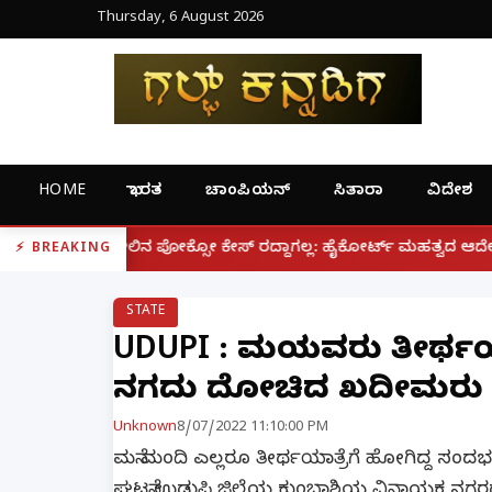
Thursday, 6 August 2026
HOME
ಭಾರತ
ಚಾಂಪಿಯನ್
ಸಿತಾರಾ
ವಿದೇಶ
|
್ಸೋ ಕೇಸ್ ರದ್ದಾಗಲ್ಲ: ಹೈಕೋರ್ಟ್ ಮಹತ್ವದ ಆದೇಶ
ಫೋನ್ ನಲ್
BREAKING
STATE
UDUPI : ಮನೆಯವರು ತೀರ್ಥಯಾ
ನಗದು ದೋಚಿದ ಖದೀಮರು
Unknown
8/07/2022 11:10:00 PM
ಮನೆ ಮಂದಿ ಎಲ್ಲರೂ ತೀರ್ಥಯಾತ್ರೆಗೆ ಹೋಗಿದ್ದ ಸಂದರ್ಭ
ಘಟನೆ ಉಡುಪಿ ಜಿಲ್ಲೆಯ ಕುಂಭಾಶಿಯ ವಿನಾಯಕ ನಗರದ