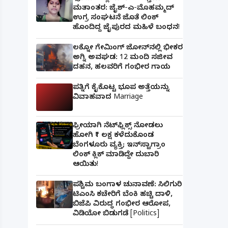
ಮತಾಂತರ: ಜೈಶ್-ಎ-ಮೊಹಮ್ಮದ್
ಉಗ್ರ ಸಂಘಟನೆ ಜೊತೆ ಲಿಂಕ್
ಹೊಂದಿದ್ದ ಜೈಪುರದ ಮಹಿಳೆ ಬಂಧನ!
ಲಕ್ನೋ ಗೇಮಿಂಗ್ ಜೋನ್‌ನಲ್ಲಿ ಭೀಕರ
ಅಗ್ನಿ ಅವಘಡ: 12 ಮಂದಿ ಸಜೀವ
ದಹನ, ಹಲವರಿಗೆ ಗಂಭೀರ ಗಾಯ
ಪತ್ನಿಗೆ ಕೈಕೊಟ್ಟ ಭೂಪ ಅತ್ತೆಯನ್ನು
ವಿವಾಹವಾದ Marriage
ಫ್ರೀಯಾಗಿ ನೆಟ್‌ಫ್ಲಿಕ್ಸ್ ನೋಡಲು
ಹೋಗಿ ₹1 ಲಕ್ಷ ಕಳೆದುಕೊಂಡ
ಬೆಂಗಳೂರು ವ್ಯಕ್ತಿ; ಇನ್‌ಸ್ಟಾಗ್ರಾಂ
ಲಿಂಕ್ ಕ್ಲಿಕ್ ಮಾಡಿದ್ದೇ ದುಬಾರಿ
ಆಯಿತು!
ಪಶ್ಚಿಮ ಬಂಗಾಳ ಚುನಾವಣೆ: ಸಿಲಿಗುರಿ
ಟಿಎಂಸಿ ಕಚೇರಿಗೆ ಬೆಂಕಿ ಹಚ್ಚಿ ದಾಳಿ,
ಬಿಜೆಪಿ ವಿರುದ್ಧ ಗಂಭೀರ ಆರೋಪ,
ವಿಡಿಯೋ ಬಿಡುಗಡೆ [Politics]