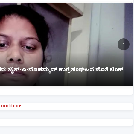
›
ಗ್ನಿ ಅವಘಡ: 12 ಮಂದಿ ಸಜೀವ ದಹನ, ಹಲವರಿಗೆ ಗಂಭೀರ
onditions