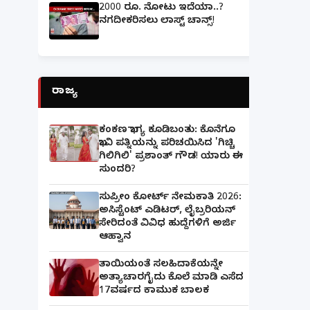
2000 ರೂ. ನೋಟು ಇದೆಯಾ..?
ನಗದೀಕರಿಸಲು ಲಾಸ್ಟ್‌ ಚಾನ್ಸ್‌!
ರಾಜ್ಯ
ಕಂಕಣ ಭಾಗ್ಯ ಕೂಡಿಬಂತು: ಕೊನೆಗೂ
ಭಾವಿ ಪತ್ನಿಯನ್ನು ಪರಿಚಯಿಸಿದ 'ಗಿಚ್ಚಿ
ಗಿಲಿಗಿಲಿ' ಪ್ರಶಾಂತ್ ಗೌಡ! ಯಾರು ಈ
ಸುಂದರಿ?
ಸುಪ್ರೀಂ ಕೋರ್ಟ್ ನೇಮಕಾತಿ 2026:
ಅಸಿಸ್ಟೆಂಟ್ ಎಡಿಟರ್, ಲೈಬ್ರರಿಯನ್
ಸೇರಿದಂತೆ ವಿವಿಧ ಹುದ್ದೆಗಳಿಗೆ ಅರ್ಜಿ
ಆಹ್ವಾನ
ತಾಯಿಯಂತೆ ಸಲಹಿದಾಕೆಯನ್ನೇ
ಅತ್ಯಾಚಾರಗೈದು ಕೊಲೆ ಮಾಡಿ ಎಸೆದ
17ವರ್ಷದ ಕಾಮುಕ ಬಾಲಕ