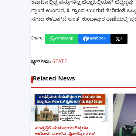
ಕಪಾಟಿನಲ್ಲಿದ್ದ ವಸ್ತುಗಳೆಲ್ಲ ಚೆಲ್ಲಾಪಿಲ್ಲಿಯಾಗಿ ಬಿದ್ದಿದ್ದ
ಗ್ರಾಂನ ಉಂಗುರ, ೩ ಗ್ರಾಂನ ಉಂಗುರ ಸೇರಿದಂತೆ ಒಟ್ಟ
ನಗದು ಕಳವಾಗಿದೆ ಅಂತ ಕುಂದಾಪುರ ಠಾಣೆಯಲ್ಲಿ ಪ್ರಕ
Share:
WhatsApp
Facebook
X
ಟ್ಯಾಗ್‌ಗಳು:
STATE
Related News
ಸಂತ್ರಸ್ತೆಗೆ ಮದುವೆಯಾಗಿದ್ದರೂ
ಆರೋಪಿ ಮೇಲಿನ ಪೋಕ್ಸೋ ಕೇಸ್