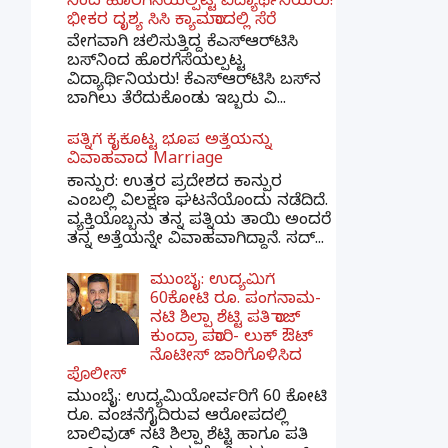
ನಿಂದ ಹೊರಗೆಸೆಯಲ್ಪಟ್ಟ ವಿದ್ಯಾರ್ಥಿನಿಯರು!
ಭೀಕರ ದೃಶ್ಯ ಸಿಸಿ ಕ್ಯಾಮರಾದಲ್ಲಿ ಸೆರೆ
ವೇಗವಾಗಿ ಚಲಿಸುತ್ತಿದ್ದ ಕೆಎಸ್‌ಆರ್‌ಟಿಸಿ
ಬಸ್‌ನಿಂದ ಹೊರಗೆಸೆಯಲ್ಪಟ್ಟ
ವಿದ್ಯಾರ್ಥಿನಿಯರು! ಕೆಎಸ್‌ಆರ್‌ಟಿಸಿ ಬಸ್‌ನ
ಬಾಗಿಲು ತೆರೆದುಕೊಂಡು ಇಬ್ಬರು ವಿ...
ಪತ್ನಿಗೆ ಕೈಕೊಟ್ಟ ಭೂಪ ಅತ್ತೆಯನ್ನು
ವಿವಾಹವಾದ Marriage
ಕಾನ್ಪುರ: ಉತ್ತರ ಪ್ರದೇಶದ ಕಾನ್ಪುರ
ಎಂಬಲ್ಲಿ ವಿಲಕ್ಷಣ ಘಟನೆಯೊಂದು ನಡೆದಿದೆ.
ವ್ಯಕ್ತಿಯೊಬ್ಬನು ತನ್ನ ಪತ್ನಿಯ ತಾಯಿ ಅಂದರೆ
ತನ್ನ ಅತ್ತೆಯನ್ನೇ ವಿವಾಹವಾಗಿದ್ದಾನೆ. ಸದ್...
ಮುಂಬೈ: ಉದ್ಯಮಿಗೆ
60ಕೋಟಿ ರೂ. ಪಂಗನಾಮ-
ನಟಿ ಶಿಲ್ಪಾ ಶೆಟ್ಟಿ ಪತಿ ರಾಜ್
ಕುಂದ್ರಾ ಪರಾರಿ- ಲುಕ್ ಔಟ್
ನೊಟೀಸ್ ಜಾರಿಗೊಳಿಸಿದ
ಪೊಲೀಸ್
ಮುಂಬೈ: ಉದ್ಯಮಿಯೋರ್ವರಿಗೆ 60 ಕೋಟಿ
ರೂ. ವಂಚನೆಗೈದಿರುವ ಆರೋಪದಲ್ಲಿ
ಬಾಲಿವುಡ್ ನಟಿ ಶಿಲ್ಪಾ ಶೆಟ್ಟಿ ಹಾಗೂ ಪತಿ