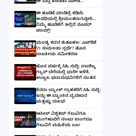
ಈ ಸುದ್ದಿ ಖಂಡಿತಾ ನೋಡಿ...
ಈ ಹೂಡಿಕೆ ಮಾಡಿದ್ರೆ ಕಡಿಮೆ
ಅವಧಿಯಲ್ಲಿ ಶ್ರೀಮಂತರಾಗುತ್ತೀರಿ...
ನಿಮ್ಮ ಹೂಡಿಕೆಗೆ ಇಲ್ಲಿದೆ ಸೂಪರ್
ಚಾಯ್ಸ್‌!
ಮಂಡ್ಯ ಕದನ ಕುತೂಹಲ: ಎಚ್‌ಡಿಕೆ
Vs ಸುಮಲತಾ ಸ್ಪರ್ಧೆ? ಹೊಸ
ರಾಜಕೀಯ ಸಮೀಕರಣ
ಹೊಸ ವರ್ಷಕ್ಕೆ ಸಿಹಿ ಸುದ್ದಿ: ವಾಣಿಜ್ಯ
ಗ್ಯಾಸ್‌ ಬೆಲೆಯಲ್ಲಿ ಭಾರೀ ಇಳಿಕೆ,
ಉಜ್ವಲ ಫಲಾನುಭವಿಗಳಿಗೆ ಸಂತಸ
ಕೆನರಾ ಬ್ಯಾಂಕ್‌ ಗ್ರಾಹಕರಿಗೆ ಸಿಹಿ ಸುದ್ದಿ:
ಇನ್ನು ಈ ಬ್ಯಾಂಕಿನ ವ್ಯವಹಾರ
ಮತ್ತಷ್ಟು ಸುಲಭ!
ಆಸೀಸ್ ವಿಶ್ವಕಪ್ ಗೆಲುವಿಗೂ
ಮಂಗಳೂರಿಗೆ ನಂಟು! ಕಾಂಗರೂ
ಗೆಲುವಿಗೆ ಮಹಿಳೆಯ ಬಲ!