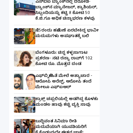
ಎಸ್‌ಬಿಐ ಬ್ಯಾಂಕ್‌ನಲ್ಲಿ‌ ದರೋಡೆ-
ಬ್ಯಾಂಕ್​ನ ಮ್ಯಾನೇಜರ್‌, ಕ್ಯಾಶಿಯರ್‌,
ಸಿಬ್ಬಂದಿಯನ್ನು ಕಟ್ಟಿ 8 ಕೋಟಿ 50
ಕೆ.ಜಿ.ಗೂ ಅಧಿಕ ಚಿನ್ನಾಭರಣ ಕಳವು
ಸೆ.25ರಂದು ಹಸೆಮಣೆ ಏರಬೇಕಿದ್ದ ಭಾವೀ
ಮದುಮಗಳು ಅಪಘಾತಕ್ಕೆ ಬಲಿ
ಬೆಂಗಳೂರು: ಚಿನ್ನ ಕಳ್ಳಸಾಗಾಟ
ಪ್ರಕರಣ- ನಟಿ ರನ್ಯಾ ರಾವ್‌ಗೆ 102
ಕೋಟಿ ರೂ. ಮೊತ್ತದ ದಂಡ
ಎಫ್‌ಬಿ ಸ್ನೇಹಿತೆ ಮೇಲೆ ಅತ್ಯಾಚಾರ -
ಆರೋಪಿ ಅರೆಸ್ಟ್, ಆರೋಪಿ ತಂದೆ
ಮೇಲೂ ಎಫ್ಐಆರ್
ಕ್ರಾಕ್ಸ್ ಚಪ್ಪಲಿಯಲ್ಲಿ ಅಡಗಿದ್ದ ಕೊಳಕು
ಮಂಡಲ ಹಾವು ಕಚ್ಚಿ ವ್ಯಕ್ತಿ ಸಾವು
ಬುದ್ಧಿವಂತ ಸಿನಿಮಾ ರೀತಿ
ಮದುವೆಯಾಗಿ ಯುವತಿಯರಿಗೆ