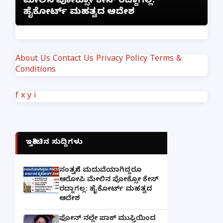
ಮೇಲಿನ ಪೋಕ್ಸೋ ಕೇಸ್ ರದ್ದಾಗಲ್ಲ:
ಜ
ಹೈಕೋರ್ಟ್ ಮಹತ್ವದ ಆದೇಶ
ಲ
About Us
Contact Us
Privacy Policy
Terms &
Conditions
f
x
y
i
ಇತ್ತೀಚಿನ ಸುದ್ದಿಗಳು
ಸಂತ್ರಸ್ತೆಗೆ ಮದುವೆಯಾಗಿದ್ದರೂ
ಆರೋಪಿ ಮೇಲಿನ ಪೋಕ್ಸೋ ಕೇಸ್
ರದ್ದಾಗಲ್ಲ: ಹೈಕೋರ್ಟ್ ಮಹತ್ವದ
ಆದೇಶ
ಫೋನ್ ನಲ್ಲೇ ಪಾಕ್ ಮುಫ್ತಿಯಿಂದ