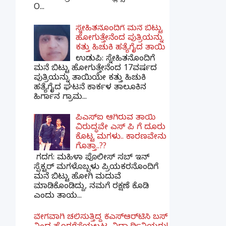
O...
ಸ್ನೇಹಿತನೊಂದಿಗೆ ಮನೆ ಬಿಟ್ಟು
ಹೋಗುತ್ತೇನೆಂದ ಪುತ್ರಿಯನ್ನು
ಕತ್ತು ಹಿಚುಕಿ ಹತ್ಯೆಗೈದ ತಾಯಿ
ಉಡುಪಿ: ಸ್ನೇಹಿತನೊಂದಿಗೆ
ಮನೆ ಬಿಟ್ಟು ಹೋಗುತ್ತೇನೆಂದ 17ವರ್ಷದ
ಪುತ್ರಿಯನ್ನು ತಾಯಿಯೇ ಕತ್ತು ಹಿಚುಕಿ
ಹತ್ಯೆಗೈದ ಘಟನೆ ಕಾರ್ಕಳ ತಾಲೂಕಿನ
ಹಿರ್ಗಾನ ಗ್ರಾಮ...
ಪಿಎಸ್​ಐ ಆಗಿರುವ ತಾಯಿ
ವಿರುದ್ಧವೇ ಎಸ್ ಪಿ ಗೆ ದೂರು
ಕೊಟ್ಟ ಮಗಳು.. ಕಾರಣವೇನು
ಗೊತ್ತಾ..??
ಗದಗ​: ಮಹಿಳಾ ಪೊಲೀಸ್​ ಸಬ್ ​ಇನ್​
ಸ್ಪೆಕ್ಟರ್​ ಮಗಳೊಬ್ಬಳು ಪ್ರಿಯಕರನೊಂದಿಗೆ
ಮನೆ ಬಿಟ್ಟು ಹೋಗಿ ಮದುವೆ
ಮಾಡಿಕೊಂಡಿದ್ದು, ನಮಗೆ ರಕ್ಷಣೆ ಕೊಡಿ
ಎಂದು ತಾಯ...
ವೇಗವಾಗಿ ಚಲಿಸುತ್ತಿದ್ದ ಕೆಎಸ್​ಆರ್​ಟಿಸಿ ಬಸ್​