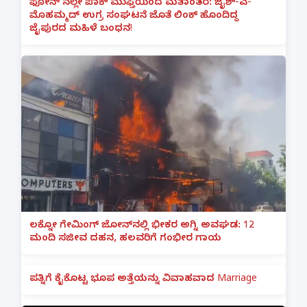
ಫೋನ್ ನಲ್ಲೇ ಪಾಕ್ ಮುಫ್ತಿಯಿಂದ ಮತಾಂತರ: ಜೈಶ್-ಎ-
ಮೊಹಮ್ಮದ್ ಉಗ್ರ ಸಂಘಟನೆ ಜೊತೆ ಲಿಂಕ್ ಹೊಂದಿದ್ದ
ಜೈಪುರದ ಮಹಿಳೆ ಬಂಧನ!
ಲಕ್ನೋ ಗೇಮಿಂಗ್ ಜೋನ್‌ನಲ್ಲಿ ಭೀಕರ ಅಗ್ನಿ ಅವಘಡ: 12
ಮಂದಿ ಸಜೀವ ದಹನ, ಹಲವರಿಗೆ ಗಂಭೀರ ಗಾಯ
ಪತ್ನಿಗೆ ಕೈಕೊಟ್ಟ ಭೂಪ ಅತ್ತೆಯನ್ನು ವಿವಾಹವಾದ Marriage