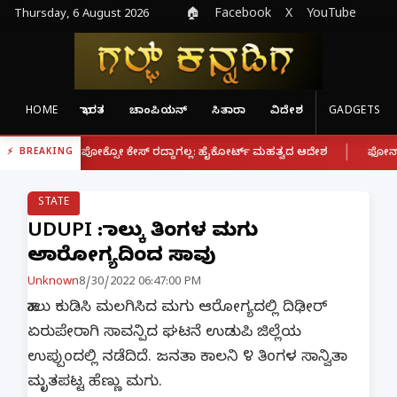
Thursday, 6 August 2026
🏠
Facebook
X
YouTube
HOME
ಭಾರತ
ಚಾಂಪಿಯನ್
ಸಿತಾರಾ
ವಿದೇಶ
GADGETS
|
ನ ಪೋಕ್ಸೋ ಕೇಸ್ ರದ್ದಾಗಲ್ಲ: ಹೈಕೋರ್ಟ್ ಮಹತ್ವದ ಆದೇಶ
ಫೋನ್ ನಲ್ಲೇ ಪಾಕ್ ಮು
BREAKING
STATE
UDUPI : ನಾಲ್ಕು ತಿಂಗಳ ಮಗು
ಅನಾರೋಗ್ಯದಿಂದ ಸಾವು
Unknown
8/30/2022 06:47:00 PM
ಹಾಲು ಕುಡಿಸಿ ಮಲಗಿಸಿದ ಮಗು ಆರೋಗ್ಯದಲ್ಲಿ ದಿಢೀರ್‌
ಏರುಪೇರಾಗಿ ಸಾವನ್ಪಿದ ಘಟನೆ ಉಡುಪಿ ಜಿಲ್ಲೆಯ
ಉಪ್ಪುಂದಲ್ಲಿ ನಡೆದಿದೆ. ಜನತಾ ಕಾಲನಿ ೪ ತಿಂಗಳ ಸಾನ್ವಿತಾ
ಮೃತಪಟ್ಟ ಹೆಣ್ಣು ಮಗು.