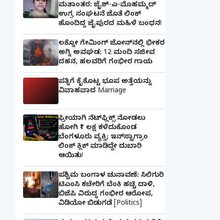
ಮತಾಂತರ: ಜೈಶ್-ಎ-ಮೊಹಮ್ಮದ್
ಉಗ್ರ ಸಂಘಟನೆ ಜೊತೆ ಲಿಂಕ್
ಹೊಂದಿದ್ದ ಜೈಪುರದ ಮಹಿಳೆ ಬಂಧನ!
ಲಕ್ನೋ ಗೇಮಿಂಗ್ ಜೋನ್‌ನಲ್ಲಿ ಭೀಕರ
ಅಗ್ನಿ ಅವಘಡ: 12 ಮಂದಿ ಸಜೀವ
ದಹನ, ಹಲವರಿಗೆ ಗಂಭೀರ ಗಾಯ
ಪತ್ನಿಗೆ ಕೈಕೊಟ್ಟ ಭೂಪ ಅತ್ತೆಯನ್ನು
ವಿವಾಹವಾದ Marriage
ಫ್ರೀಯಾಗಿ ನೆಟ್‌ಫ್ಲಿಕ್ಸ್ ನೋಡಲು
ಹೋಗಿ ₹1 ಲಕ್ಷ ಕಳೆದುಕೊಂಡ
ಬೆಂಗಳೂರು ವ್ಯಕ್ತಿ; ಇನ್‌ಸ್ಟಾಗ್ರಾಂ
ಲಿಂಕ್ ಕ್ಲಿಕ್ ಮಾಡಿದ್ದೇ ದುಬಾರಿ
ಆಯಿತು!
ಪಶ್ಚಿಮ ಬಂಗಾಳ ಚುನಾವಣೆ: ಸಿಲಿಗುರಿ
ಟಿಎಂಸಿ ಕಚೇರಿಗೆ ಬೆಂಕಿ ಹಚ್ಚಿ ದಾಳಿ,
ಬಿಜೆಪಿ ವಿರುದ್ಧ ಗಂಭೀರ ಆರೋಪ,
ವಿಡಿಯೋ ಬಿಡುಗಡೆ [Politics]