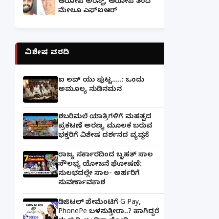
ಆರೋಪಿ ಅರೆಸ್ಟ್, ಆರೋಪಿ ತಂದೆ
ಮೇಲೂ ಎಫ್ಐಆರ್
ವಿಶೇಷ ವರದಿ
ಐ ಲವ್ ಯು ಪುಟ್ಟ.....: ಒಂದು
ಅಮೂಲ್ಯ ನುಡಿನಮನ
ಶಬರಿಮಲೆ ಯಾತ್ರಿಗಳಿಗೆ ಮಹತ್ವದ
ಪ್ರಕಟಣೆ ಅರಣ್ಯ ಮೂಲಕ ಬರುವ
ಭಕ್ತರಿಗೆ ವಿಶೇಷ ದರ್ಶನದ ವ್ಯವಸ್ಥೆ
ರಾಜ್ಯ ಸರ್ಕಾರದಿಂದ ಬೃಹತ್ ಸಾಲ
ಸೌಲಭ್ಯ ಯೋಜನೆ ಘೋಷಣೆ:
ಸುಲಭದಲ್ಲೇ ಸಾಲ- ಅರ್ಹರಿಗೆ
ಸುವರ್ಣಾವಕಾಶ
ಡಿಜಿಟಲ್ ಪೇಮೆಂಟಿಗೆ G Pay,
PhonePe ಬಳಸುತ್ತೀರಾ..? ಹಾಗಿದ್ದರೆ