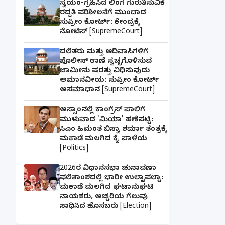
ಸ್ವಯಂ-ಗ್ರಹಿಸಿದ ಲಿಂಗ ಗುರುತಿಸುವಿಕೆ
ರದ್ದತಿ ಪರಿಶೀಲನೆಗೆ ಮುಂದಾದ
ಸುಪ್ರೀಂ ಕೋರ್ಟ್: ಕೇಂದ್ರಕ್ಕೆ
ನೋಟಿಸ್ [SupremeCourt]
ದಲಿತರು ಮತ್ತು ಆದಿವಾಸಿಗಳಿಗೆ
ಪೊಲೀಸ್ ಠಾಣೆ ಸ್ವಚ್ಛಗೊಳಿಸುವ
ಜಾಮೀನು ಷರತ್ತು ವಿಧಿಸುವುದು
ಅಮಾನವೀಯ: ಸುಪ್ರೀಂ ಕೋರ್ಟ್
ಅಸಮಾಧಾನ [SupremeCourt]
ಅಸ್ಸಾಂನಲ್ಲಿ ಕಾಂಗ್ರೆಸ್ ಪಾಲಿಗೆ
ಮುಳುವಾದ 'ಮಿಯಾ' ಹಣೆಪಟ್ಟಿ:
ಸಿಎಂ ಹಿಮಂತ ಬಿಸ್ವಾ ಶರ್ಮಾ ತಂತ್ರಕ್ಕೆ
ಮಕಾಡೆ ಮಲಗಿದ ಕೈ ಪಾಳೆಯ
[Politics]
2026ರ ವಿಧಾನಸಭಾ ಚುನಾವಣಾ
ಫಲಿತಾಂಶದಲ್ಲಿ ಭಾರೀ ಉಲ್ಟಾಪಲ್ಟಾ:
ಮಕಾಡೆ ಮಲಗಿದ ಘಟಾನುಘಟಿ
ನಾಯಕರು, ಅಚ್ಚರಿಯ ಗೆಲುವು
ಸಾಧಿಸಿದ ಹೊಸಬರು [Election]