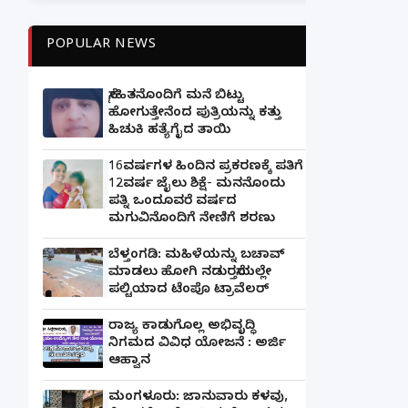
POPULAR NEWS
ಸ್ನೇಹಿತನೊಂದಿಗೆ ಮನೆ ಬಿಟ್ಟು
ಹೋಗುತ್ತೇನೆಂದ ಪುತ್ರಿಯನ್ನು ಕತ್ತು
ಹಿಚುಕಿ ಹತ್ಯೆಗೈದ ತಾಯಿ
16ವರ್ಷಗಳ ಹಿಂದಿನ ಪ್ರಕರಣಕ್ಕೆ ಪತಿಗೆ
12ವರ್ಷ ಜೈಲು ಶಿಕ್ಷೆ- ಮನನೊಂದು
ಪತ್ನಿ ಒಂದೂವರೆ ವರ್ಷದ
ಮಗುವಿನೊಂದಿಗೆ ನೇಣಿಗೆ ಶರಣು
ಬೆಳ್ತಂಗಡಿ: ಮಹಿಳೆಯನ್ನು ಬಚಾವ್
ಮಾಡಲು ಹೋಗಿ ನಡುರಸ್ತೆಯಲ್ಲೇ
ಪಲ್ಟಿಯಾದ ಟೆಂಪೊ ಟ್ರಾವೆಲರ್
ರಾಜ್ಯ ಕಾಡುಗೊಲ್ಲ ಅಭಿವೃದ್ಧಿ
ನಿಗಮದ ವಿವಿಧ ಯೋಜನೆ : ಅರ್ಜಿ
ಆಹ್ವಾನ
ಮಂಗಳೂರು: ಜಾನುವಾರು ಕಳವು,