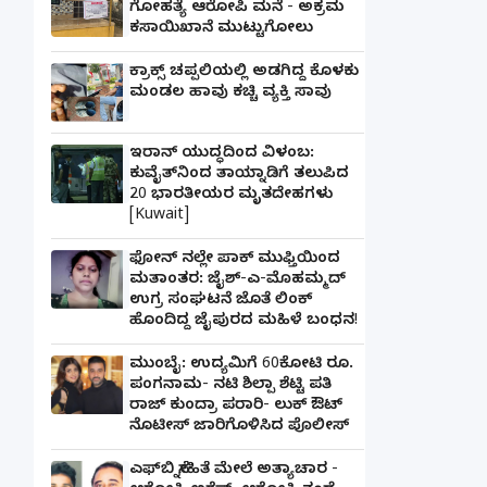
ಗೋಹತ್ಯೆ ಆರೋಪಿ ಮನೆ - ಅಕ್ರಮ
ಕಸಾಯಿಖಾನೆ ಮುಟ್ಟುಗೋಲು
ಕ್ರಾಕ್ಸ್ ಚಪ್ಪಲಿಯಲ್ಲಿ ಅಡಗಿದ್ದ ಕೊಳಕು
ಮಂಡಲ ಹಾವು ಕಚ್ಚಿ ವ್ಯಕ್ತಿ ಸಾವು
ಇರಾನ್ ಯುದ್ಧದಿಂದ ವಿಳಂಬ:
ಕುವೈತ್‌ನಿಂದ ತಾಯ್ನಾಡಿಗೆ ತಲುಪಿದ
20 ಭಾರತೀಯರ ಮೃತದೇಹಗಳು
[Kuwait]
ಫೋನ್ ನಲ್ಲೇ ಪಾಕ್ ಮುಫ್ತಿಯಿಂದ
ಮತಾಂತರ: ಜೈಶ್-ಎ-ಮೊಹಮ್ಮದ್
ಉಗ್ರ ಸಂಘಟನೆ ಜೊತೆ ಲಿಂಕ್
ಹೊಂದಿದ್ದ ಜೈಪುರದ ಮಹಿಳೆ ಬಂಧನ!
ಮುಂಬೈ: ಉದ್ಯಮಿಗೆ 60ಕೋಟಿ ರೂ.
ಪಂಗನಾಮ- ನಟಿ ಶಿಲ್ಪಾ ಶೆಟ್ಟಿ ಪತಿ
ರಾಜ್ ಕುಂದ್ರಾ ಪರಾರಿ- ಲುಕ್ ಔಟ್
ನೊಟೀಸ್ ಜಾರಿಗೊಳಿಸಿದ ಪೊಲೀಸ್
ಎಫ್‌ಬಿ ಸ್ನೇಹಿತೆ ಮೇಲೆ ಅತ್ಯಾಚಾರ -