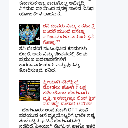
ಕರ್ನಾಟಕ ರಾಜ್ಯ ಕಾಡುಗೊಲ್ಲ ಅಭಿವೃದ್ಧಿ
ನಿಗಮದ ವತಿಯಿಂದ ಪ್ರಸಕ್ತ ಸಾಲಿನ ವಿವಿಧ
ಯೋಜನೆಗಳ ಲಾಭವನ...
ಶನಿ ದೇವರು ನಿಮ್ಮ ಕನಸಿನಲ್ಲಿ
ಬಂದರೆ ಮುಂದೆ ಏನೆಲ್ಲಾ
ಪರಿಣಾಮಗಳು ಎದುರಾಗುತ್ತವೆ
ಗೊತ್ತಾ..??
ಶನಿ ದೇವರಿಗೆ ಸಂಬಂಧಿಸಿದ ಕನಸುಗಳು
ಬಿದ್ದರೆ, ಅದು ನಿಮ್ಮ ಜೀವನದಲ್ಲಿ ಕೆಲವು
ಪ್ರಮುಖ ಬದಲಾವಣೆಗಳಿಗೆ
ಕಾರಣವಾಗಬಹುದು ಎನ್ನುವುದನ್ನು
ತೋರಿಸುತ್ತದೆ. ಶನಿದ...
ಫ್ರೀಯಾಗಿ ನೆಟ್‌ಫ್ಲಿಕ್ಸ್
ನೋಡಲು ಹೋಗಿ ₹1 ಲಕ್ಷ
ಕಳೆದುಕೊಂಡ ಬೆಂಗಳೂರು
ವ್ಯಕ್ತಿ; ಇನ್‌ಸ್ಟಾಗ್ರಾಂ ಲಿಂಕ್ ಕ್ಲಿಕ್
ಮಾಡಿದ್ದೇ ದುಬಾರಿ ಆಯಿತು!
ಬೆಂಗಳೂರು: ಉಚಿತವಾಗಿ OTT ಸೇವೆ
ಪಡೆಯುವ ಆಸೆ ವ್ಯಕ್ತಿಯೊಬ್ಬರಿಗೆ ಭಾರೀ ನಷ್ಟ
ತಂದೊಡ್ಡಿದ ಘಟನೆ ಬೆಂಗಳೂರಿನಲ್ಲಿ
ನಡೆದಿದೆ. ಫ್ರೀಯಾಗಿ ನೆಟ್‌ಫ್ಲಿಕ್ಸ್ ಹಾಗೂ ಇತರೆ