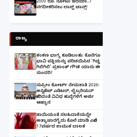
2000 ರೂ. ನೋಟು ಇದೆಯಾ..?
ನಗದೀಕರಿಸಲು ಲಾಸ್ಟ್‌ ಚಾನ್ಸ್‌!
ರಾಜ್ಯ
ಕಂಕಣ ಭಾಗ್ಯ ಕೂಡಿಬಂತು: ಕೊನೆಗೂ
ಭಾವಿ ಪತ್ನಿಯನ್ನು ಪರಿಚಯಿಸಿದ 'ಗಿಚ್ಚಿ
ಗಿಲಿಗಿಲಿ' ಪ್ರಶಾಂತ್ ಗೌಡ! ಯಾರು ಈ
ಸುಂದರಿ?
ಸುಪ್ರೀಂ ಕೋರ್ಟ್ ನೇಮಕಾತಿ 2026:
ಅಸಿಸ್ಟೆಂಟ್ ಎಡಿಟರ್, ಲೈಬ್ರರಿಯನ್
ಸೇರಿದಂತೆ ವಿವಿಧ ಹುದ್ದೆಗಳಿಗೆ ಅರ್ಜಿ
ಆಹ್ವಾನ
ತಾಯಿಯಂತೆ ಸಲಹಿದಾಕೆಯನ್ನೇ
ಅತ್ಯಾಚಾರಗೈದು ಕೊಲೆ ಮಾಡಿ ಎಸೆದ
17ವರ್ಷದ ಕಾಮುಕ ಬಾಲಕ