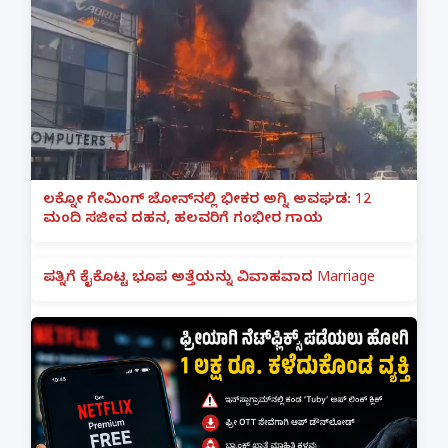
ಲಕ್ನೋ ಗೇಮಿಂಗ್ ಜೋನ್‌ನಲ್ಲಿ ಭೀಕರ ಅಗ್ನಿ ಅವಘಡ: 12
ಮಂದಿ ಸಜೀವ ದಹನ, ಹಲವರಿಗೆ ಗಂಭೀರ ಗಾಯ
ಪತ್ನಿಗೆ ಕೈಕೊಟ್ಟ ಭೂಪ ಅತ್ತೆಯನ್ನು ವಿವಾಹವಾದ Marriage