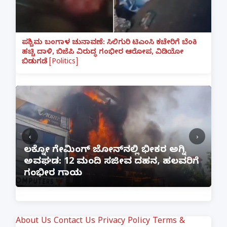
ಪಶ್ಚಿಮ ಬಂಗಾಳ ಚುನಾವಣೆ: ಸಿಲಿಗುರಿ ಟಿಎಂಸಿ ಕಚೇರಿಗೆ ಬೆಂಕಿ
ಹಚ್ಚಿ ದಾಳಿ, ಬಿಜೆಪಿ ವಿರುದ್ಧ ಗಂಭೀರ ಆರೋಪ, ವಿಡಿಯೋ
ಬಿಡುಗಡೆ [Politics]
‹
›
:
ಲಕ್ನೋ ಗೇಮಿಂಗ್ ಜೋನ್‌ನಲ್ಲಿ ಭೀಕರ ಅಗ್ನಿ
ಅವಘಡ: 12 ಮಂದಿ ಸಜೀವ ದಹನ, ಹಲವರಿಗೆ
ಪ
ಗಂಭೀರ ಗಾಯ
M
About Us
Contact Us
Privacy Policy
Terms &