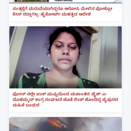
ಸಂತ್ರಸ್ತೆಗೆ ಮದುವೆಯಾಗಿದ್ದರೂ ಆರೋಪಿ ಮೇಲಿನ ಪೋಕ್ಸೋ
ಕೇಸ್ ರದ್ದಾಗಲ್ಲ: ಹೈಕೋರ್ಟ್ ಮಹತ್ವದ ಆದೇಶ
ಫೋನ್ ನಲ್ಲೇ ಪಾಕ್ ಮುಫ್ತಿಯಿಂದ ಮತಾಂತರ: ಜೈಶ್-ಎ-
ಮೊಹಮ್ಮದ್ ಉಗ್ರ ಸಂಘಟನೆ ಜೊತೆ ಲಿಂಕ್ ಹೊಂದಿದ್ದ ಜೈಪುರದ
ಮಹಿಳೆ ಬಂಧನ!