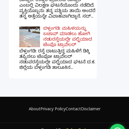
ಕಾನ್ಪುರ: ಉತ್ತರ ಪ್ರದೇಶದ ಕಾನ್ಪುರ
ಎಂಬಲ್ಲಿ ವಿಲಕ್ಷಣ ಘಟನೆಯೊಂದು ನಡೆದಿದೆ.
ವ್ಯಕ್ತಿಯೊಬ್ಬನು ತನ್ನ ಪತ್ನಿಯ ತಾಯಿ ಅಂದರೆ
ತನ್ನ ಅತ್ತೆಯನ್ನೇ ವಿವಾಹವಾಗಿದ್ದಾನೆ. ಸದ್...
ಬೆಳ್ತಂಗಡಿ: ಮಹಿಳೆಯನ್ನು
ಬಚಾವ್ ಮಾಡಲು ಹೋಗಿ
ನಡುರಸ್ತೆಯಲ್ಲೇ ಪಲ್ಟಿಯಾದ
ಟೆಂಪೊ ಟ್ರಾವೆಲರ್
ಬೆಳ್ತಂಗಡಿ: ರಸ್ತೆ ದಾಟುತ್ತಿದ್ದ ಮಹಿಳೆಗೆ ಡಿಕ್ಕಿ
ತಪ್ಪಿಸಲು ಟೆಂಪೋ ಟ್ರಾವೆಲರ್
ನಡುವರಸ್ತೆಯಲ್ಲೇ ಪಲ್ಟಿಯಾದ ಘಟನೆ ದ.ಕ.
ಜಿಲ್ಲೆಯ ಬೆಳ್ತಂಗಡಿ ತಾಲೂಕಿನ...
×
📢 ನಮ್ಮ WhatsApp ಗ್ರೂಪ್‌ಗೆ ಸೇರಿ — ತಕ್ಷಣದ
ಬ್ರೇಕಿಂಗ್ ನ್ಯೂಸ್ ಪಡೆಯಿರಿ!
About
Privacy Policy
Contact
Disclaimer
ಗ್ರೂಪ್‌ಗೆ ಸೇರಿ