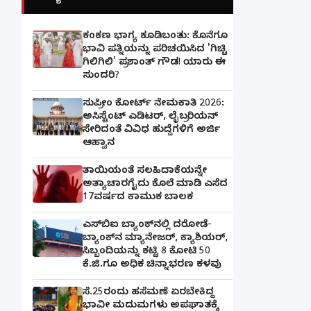
ಕಂಕಣ ಭಾಗ್ಯ ಕೂಡಿಬಂತು: ಕೊನೆಗೂ
ಭಾವಿ ಪತ್ನಿಯನ್ನು ಪರಿಚಯಿಸಿದ 'ಗಿಚ್ಚಿ
ಗಿಲಿಗಿಲಿ' ಪ್ರಶಾಂತ್ ಗೌಡ! ಯಾರು ಈ
ಸುಂದರಿ?
ಸುಪ್ರೀಂ ಕೋರ್ಟ್ ನೇಮಕಾತಿ 2026:
ಅಸಿಸ್ಟೆಂಟ್ ಎಡಿಟರ್, ಲೈಬ್ರರಿಯನ್
ಸೇರಿದಂತೆ ವಿವಿಧ ಹುದ್ದೆಗಳಿಗೆ ಅರ್ಜಿ
ಆಹ್ವಾನ
ತಾಯಿಯಂತೆ ಸಲಹಿದಾಕೆಯನ್ನೇ
ಅತ್ಯಾಚಾರಗೈದು ಕೊಲೆ ಮಾಡಿ ಎಸೆದ
17ವರ್ಷದ ಕಾಮುಕ ಬಾಲಕ
ಎಸ್‌ಬಿಐ ಬ್ಯಾಂಕ್‌ನಲ್ಲಿ‌ ದರೋಡೆ-
ಬ್ಯಾಂಕ್​ನ ಮ್ಯಾನೇಜರ್‌, ಕ್ಯಾಶಿಯರ್‌,
ಸಿಬ್ಬಂದಿಯನ್ನು ಕಟ್ಟಿ 8 ಕೋಟಿ 50
ಕೆ.ಜಿ.ಗೂ ಅಧಿಕ ಚಿನ್ನಾಭರಣ ಕಳವು
ಸೆ.25ರಂದು ಹಸೆಮಣೆ ಏರಬೇಕಿದ್ದ
ಭಾವೀ ಮದುಮಗಳು ಅಪಘಾತಕ್ಕೆ