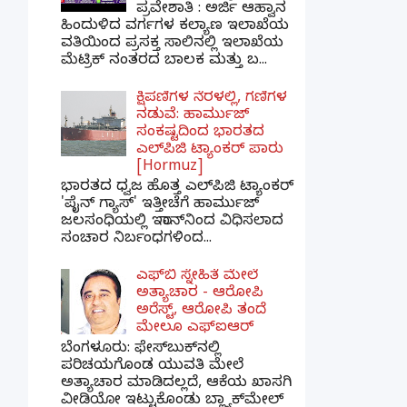
ಪ್ರವೇಶಾತಿ : ಅರ್ಜಿ ಆಹ್ವಾನ
ಹಿಂದುಳಿದ ವರ್ಗಗಳ ಕಲ್ಯಾಣ ಇಲಾಖೆಯ
ವತಿಯಿಂದ ಪ್ರಸಕ್ತ ಸಾಲಿನಲ್ಲಿ ಇಲಾಖೆಯ
ಮೆಟ್ರಿಕ್ ನಂತರದ ಬಾಲಕ ಮತ್ತು ಬ...
ಕ್ಷಿಪಣಿಗಳ ನೆರಳಲ್ಲಿ, ಗಣಿಗಳ
ನಡುವೆ: ಹಾರ್ಮುಜ್
ಸಂಕಷ್ಟದಿಂದ ಭಾರತದ
ಎಲ್‌ಪಿಜಿ ಟ್ಯಾಂಕರ್ ಪಾರು
[Hormuz]
ಭಾರತದ ಧ್ವಜ ಹೊತ್ತ ಎಲ್‌ಪಿಜಿ ಟ್ಯಾಂಕರ್
'ಪೈನ್ ಗ್ಯಾಸ್' ಇತ್ತೀಚೆಗೆ ಹಾರ್ಮುಜ್
ಜಲಸಂಧಿಯಲ್ಲಿ ಇರಾನ್‌ನಿಂದ ವಿಧಿಸಲಾದ
ಸಂಚಾರ ನಿರ್ಬಂಧಗಳಿಂದ...
ಎಫ್‌ಬಿ ಸ್ನೇಹಿತೆ ಮೇಲೆ
ಅತ್ಯಾಚಾರ - ಆರೋಪಿ
ಅರೆಸ್ಟ್, ಆರೋಪಿ ತಂದೆ
ಮೇಲೂ ಎಫ್ಐಆರ್
ಬೆಂಗಳೂರು: ಫೇಸ್‌ಬುಕ್‌ನಲ್ಲಿ
ಪರಿಚಯಗೊಂಡ ಯುವತಿ ಮೇಲೆ
ಅತ್ಯಾಚಾರ ಮಾಡಿದಲ್ಲದೆ, ಆಕೆಯ ಖಾಸಗಿ
ವೀಡಿಯೋ ಇಟ್ಟುಕೊಂಡು ಬ್ಲ್ಯಾಕ್‌ಮೇಲ್