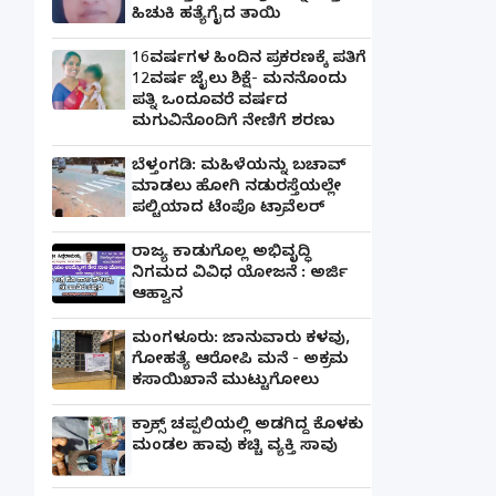
ಹಿಚುಕಿ ಹತ್ಯೆಗೈದ ತಾಯಿ
16ವರ್ಷಗಳ ಹಿಂದಿನ ಪ್ರಕರಣಕ್ಕೆ ಪತಿಗೆ
12ವರ್ಷ ಜೈಲು ಶಿಕ್ಷೆ- ಮನನೊಂದು
ಪತ್ನಿ ಒಂದೂವರೆ ವರ್ಷದ
ಮಗುವಿನೊಂದಿಗೆ ನೇಣಿಗೆ ಶರಣು
ಬೆಳ್ತಂಗಡಿ: ಮಹಿಳೆಯನ್ನು ಬಚಾವ್
ಮಾಡಲು ಹೋಗಿ ನಡುರಸ್ತೆಯಲ್ಲೇ
ಪಲ್ಟಿಯಾದ ಟೆಂಪೊ ಟ್ರಾವೆಲರ್
ರಾಜ್ಯ ಕಾಡುಗೊಲ್ಲ ಅಭಿವೃದ್ಧಿ
ನಿಗಮದ ವಿವಿಧ ಯೋಜನೆ : ಅರ್ಜಿ
ಆಹ್ವಾನ
ಮಂಗಳೂರು: ಜಾನುವಾರು ಕಳವು,
ಗೋಹತ್ಯೆ ಆರೋಪಿ ಮನೆ - ಅಕ್ರಮ
ಕಸಾಯಿಖಾನೆ ಮುಟ್ಟುಗೋಲು
ಕ್ರಾಕ್ಸ್ ಚಪ್ಪಲಿಯಲ್ಲಿ ಅಡಗಿದ್ದ ಕೊಳಕು
ಮಂಡಲ ಹಾವು ಕಚ್ಚಿ ವ್ಯಕ್ತಿ ಸಾವು