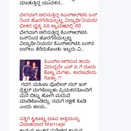
ಮಾಡುತ್ತಿದ್ದ ಯುವಕನ...
ವೇಗವಾಗಿ ಚಲಿಸುತ್ತಿದ್ದ ಕೆಎಸ್​ಆರ್​ಟಿಸಿ ಬಸ್​
ನಿಂದ ಹೊರಗೆಸೆಯಲ್ಪಟ್ಟ ವಿದ್ಯಾರ್ಥಿನಿಯರು!
ಭೀಕರ ದೃಶ್ಯ ಸಿಸಿ ಕ್ಯಾಮರಾದಲ್ಲಿ ಸೆರೆ
ವೇಗವಾಗಿ ಚಲಿಸುತ್ತಿದ್ದ ಕೆಎಸ್‌ಆರ್‌ಟಿಸಿ
ಬಸ್‌ನಿಂದ ಹೊರಗೆಸೆಯಲ್ಪಟ್ಟ
ವಿದ್ಯಾರ್ಥಿನಿಯರು! ಕೆಎಸ್‌ಆರ್‌ಟಿಸಿ ಬಸ್‌ನ
ಬಾಗಿಲು ತೆರೆದುಕೊಂಡು ಇಬ್ಬರು ವಿ...
ಪಿಎಸ್​ಐ ಆಗಿರುವ ತಾಯಿ
ವಿರುದ್ಧವೇ ಎಸ್ ಪಿ ಗೆ ದೂರು
ಕೊಟ್ಟ ಮಗಳು.. ಕಾರಣವೇನು
ಗೊತ್ತಾ..??
ಗದಗ​: ಮಹಿಳಾ ಪೊಲೀಸ್​ ಸಬ್ ​ಇನ್​
ಸ್ಪೆಕ್ಟರ್​ ಮಗಳೊಬ್ಬಳು ಪ್ರಿಯಕರನೊಂದಿಗೆ
ಮನೆ ಬಿಟ್ಟು ಹೋಗಿ ಮದುವೆ
ಮಾಡಿಕೊಂಡಿದ್ದು, ನಮಗೆ ರಕ್ಷಣೆ ಕೊಡಿ
ಎಂದು ತಾಯ...
ಪತ್ನಿಗೆ ಕೈಕೊಟ್ಟ ಭೂಪ ಅತ್ತೆಯನ್ನು
ವಿವಾಹವಾದ Marriage