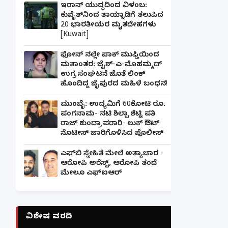
ಇರಾನ್ ಯುದ್ಧದಿಂದ ವಿಳಂಬ:
ಕುವೈತ್‌ನಿಂದ ತಾಯ್ನಾಡಿಗೆ ತಲುಪಿದ
20 ಭಾರತೀಯರ ಮೃತದೇಹಗಳು
[Kuwait]
ಫೋನ್ ನಲ್ಲೇ ಪಾಕ್ ಮುಫ್ತಿಯಿಂದ
ಮತಾಂತರ: ಜೈಶ್-ಎ-ಮೊಹಮ್ಮದ್
ಉಗ್ರ ಸಂಘಟನೆ ಜೊತೆ ಲಿಂಕ್
ಹೊಂದಿದ್ದ ಜೈಪುರದ ಮಹಿಳೆ ಬಂಧನ!
ಮುಂಬೈ: ಉದ್ಯಮಿಗೆ 60ಕೋಟಿ ರೂ.
ಪಂಗನಾಮ- ನಟಿ ಶಿಲ್ಪಾ ಶೆಟ್ಟಿ ಪತಿ
ರಾಜ್ ಕುಂದ್ರಾ ಪರಾರಿ- ಲುಕ್ ಔಟ್
ನೊಟೀಸ್ ಜಾರಿಗೊಳಿಸಿದ ಪೊಲೀಸ್
ಎಫ್‌ಬಿ ಸ್ನೇಹಿತೆ ಮೇಲೆ ಅತ್ಯಾಚಾರ -
ಆರೋಪಿ ಅರೆಸ್ಟ್, ಆರೋಪಿ ತಂದೆ
ಮೇಲೂ ಎಫ್ಐಆರ್
ವಿಶೇಷ ವರದಿ