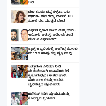
ಬಲಿ
ಬೆಂಗಳೂರು: ಚಿನ್ನ ಕಳ್ಳಸಾಗಾಟ
ಪ್ರಕರಣ- ನಟಿ ರನ್ಯಾ ರಾವ್‌ಗೆ 102
ಕೋಟಿ ರೂ. ಮೊತ್ತದ ದಂಡ
ಎಫ್‌ಬಿ ಸ್ನೇಹಿತೆ ಮೇಲೆ ಅತ್ಯಾಚಾರ -
ಆರೋಪಿ ಅರೆಸ್ಟ್, ಆರೋಪಿ ತಂದೆ
ಮೇಲೂ ಎಫ್ಐಆರ್
ಕ್ರಾಕ್ಸ್ ಚಪ್ಪಲಿಯಲ್ಲಿ ಅಡಗಿದ್ದ ಕೊಳಕು
ಮಂಡಲ ಹಾವು ಕಚ್ಚಿ ವ್ಯಕ್ತಿ ಸಾವು
ಬುದ್ಧಿವಂತ ಸಿನಿಮಾ ರೀತಿ
ಮದುವೆಯಾಗಿ ಯುವತಿಯರಿಗೆ
ಕೈಕೊಡುವುದೇ ಈತನ ಚಾಳಿ:
ನಯವಂಚಕನನ್ನು ಬಂಧಿಸಿ
ಜೈಲಿಗಟ್ಟಿದ ಪೊಲೀಸರು
ಜಿಲೆಟಿನ್ ಸಿಡಿಸಿ ಪ್ರೇಯಸಿಯನ್ನು
ಕೊಲೆಗೈದ ಪ್ರಿಯಕರ