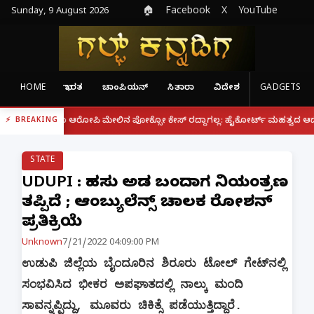
Sunday, 9 August 2026
🏠
Facebook
X
YouTube
HOME
ಭಾರತ
ಚಾಂಪಿಯನ್
ಸಿತಾರಾ
ವಿದೇಶ
GADGETS
|
 ಆರೋಪಿ ಮೇಲಿನ ಪೋಕ್ಸೋ ಕೇಸ್ ರದ್ದಾಗಲ್ಲ: ಹೈಕೋರ್ಟ್ ಮಹತ್ವದ ಆದೇಶ
ಫೋನ್ ನಲ
BREAKING
STATE
UDUPI : ಹಸು ಅಡ್ಡ ಬಂದಾಗ ನಿಯಂತ್ರಣ
ತಪ್ಪಿದೆ ; ಆಂಬ್ಯುಲೆನ್ಸ್‌ ಚಾಲಕ ರೋಶನ್
ಪ್ರತಿಕ್ರಿಯೆ
Unknown
7/21/2022 04:09:00 PM
ಉಡುಪಿ ಜಿಲ್ಲೆಯ ಬೈಂದೂರಿನ ಶಿರೂರು ಟೋಲ್ ಗೇಟ್‌ನಲ್ಲಿ
ಸಂಭವಿಸಿದ ಭೀಕರ ಅಪಘಾತದಲ್ಲಿ ನಾಲ್ಕು ಮಂದಿ
ಸಾವನ್ನಪ್ಪಿದ್ದು, ಮೂವರು ಚಿಕಿತ್ಸೆ ಪಡೆಯುತ್ತಿದ್ದಾರೆ.