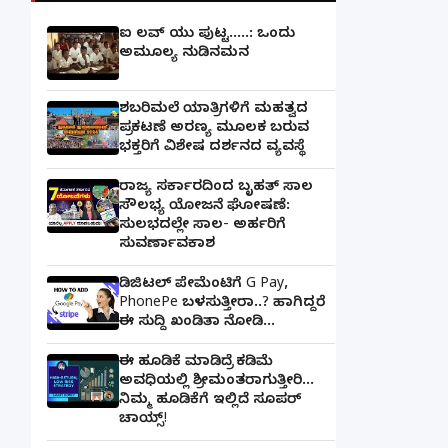
ಐ ಲವ್ ಯು ಪುಟ್ಟ.....: ಒಂದು
ಅಮೂಲ್ಯ ನುಡಿನಮನ
ಶಬರಿಮಲೆ ಯಾತ್ರಿಗಳಿಗೆ ಮಹತ್ವದ
ಪ್ರಕಟಣೆ ಅರಣ್ಯ ಮೂಲಕ ಬರುವ
ಭಕ್ತರಿಗೆ ವಿಶೇಷ ದರ್ಶನದ ವ್ಯವಸ್ಥೆ
ರಾಜ್ಯ ಸರ್ಕಾರದಿಂದ ಬೃಹತ್ ಸಾಲ
ಸೌಲಭ್ಯ ಯೋಜನೆ ಘೋಷಣೆ:
ಸುಲಭದಲ್ಲೇ ಸಾಲ- ಅರ್ಹರಿಗೆ
ಸುವರ್ಣಾವಕಾಶ
ಡಿಜಿಟಲ್ ಪೇಮೆಂಟಿಗೆ G Pay,
PhonePe ಬಳಸುತ್ತೀರಾ..? ಹಾಗಿದ್ದರೆ
ಈ ಸುದ್ದಿ ಖಂಡಿತಾ ನೋಡಿ...
ಈ ಹೂಡಿಕೆ ಮಾಡಿದ್ರೆ ಕಡಿಮೆ
ಅವಧಿಯಲ್ಲಿ ಶ್ರೀಮಂತರಾಗುತ್ತೀರಿ...
ನಿಮ್ಮ ಹೂಡಿಕೆಗೆ ಇಲ್ಲಿದೆ ಸೂಪರ್
ಚಾಯ್ಸ್‌!