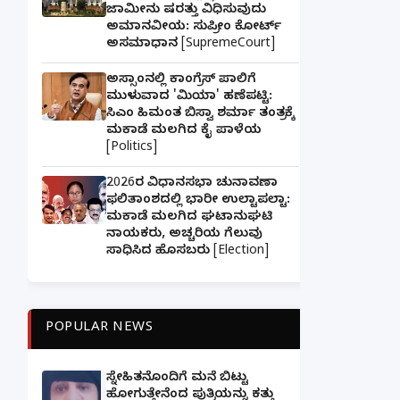
ಜಾಮೀನು ಷರತ್ತು ವಿಧಿಸುವುದು
ಅಮಾನವೀಯ: ಸುಪ್ರೀಂ ಕೋರ್ಟ್
ಅಸಮಾಧಾನ [SupremeCourt]
ಅಸ್ಸಾಂನಲ್ಲಿ ಕಾಂಗ್ರೆಸ್ ಪಾಲಿಗೆ
ಮುಳುವಾದ 'ಮಿಯಾ' ಹಣೆಪಟ್ಟಿ:
ಸಿಎಂ ಹಿಮಂತ ಬಿಸ್ವಾ ಶರ್ಮಾ ತಂತ್ರಕ್ಕೆ
ಮಕಾಡೆ ಮಲಗಿದ ಕೈ ಪಾಳೆಯ
[Politics]
2026ರ ವಿಧಾನಸಭಾ ಚುನಾವಣಾ
ಫಲಿತಾಂಶದಲ್ಲಿ ಭಾರೀ ಉಲ್ಟಾಪಲ್ಟಾ:
ಮಕಾಡೆ ಮಲಗಿದ ಘಟಾನುಘಟಿ
ನಾಯಕರು, ಅಚ್ಚರಿಯ ಗೆಲುವು
ಸಾಧಿಸಿದ ಹೊಸಬರು [Election]
POPULAR NEWS
ಸ್ನೇಹಿತನೊಂದಿಗೆ ಮನೆ ಬಿಟ್ಟು
ಹೋಗುತ್ತೇನೆಂದ ಪುತ್ರಿಯನ್ನು ಕತ್ತು