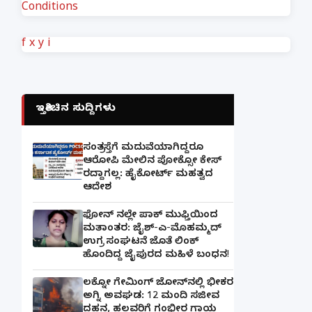
Conditions
f
x
y
i
ಇತ್ತೀಚಿನ ಸುದ್ದಿಗಳು
ಸಂತ್ರಸ್ತೆಗೆ ಮದುವೆಯಾಗಿದ್ದರೂ
ಆರೋಪಿ ಮೇಲಿನ ಪೋಕ್ಸೋ ಕೇಸ್
ರದ್ದಾಗಲ್ಲ: ಹೈಕೋರ್ಟ್ ಮಹತ್ವದ
ಆದೇಶ
ಫೋನ್ ನಲ್ಲೇ ಪಾಕ್ ಮುಫ್ತಿಯಿಂದ
ಮತಾಂತರ: ಜೈಶ್-ಎ-ಮೊಹಮ್ಮದ್
ಉಗ್ರ ಸಂಘಟನೆ ಜೊತೆ ಲಿಂಕ್
ಹೊಂದಿದ್ದ ಜೈಪುರದ ಮಹಿಳೆ ಬಂಧನ!
ಲಕ್ನೋ ಗೇಮಿಂಗ್ ಜೋನ್‌ನಲ್ಲಿ ಭೀಕರ
ಅಗ್ನಿ ಅವಘಡ: 12 ಮಂದಿ ಸಜೀವ
ದಹನ, ಹಲವರಿಗೆ ಗಂಭೀರ ಗಾಯ