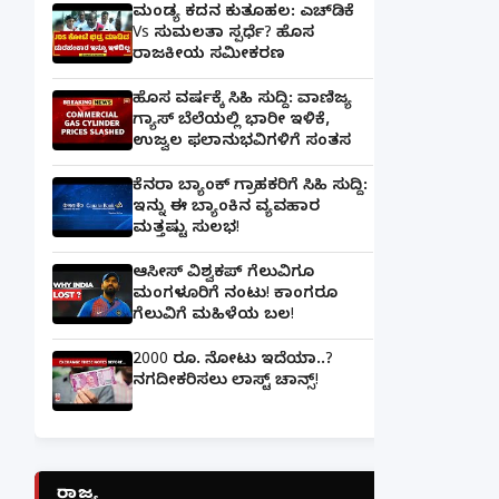
ಮಂಡ್ಯ ಕದನ ಕುತೂಹಲ: ಎಚ್‌ಡಿಕೆ
Vs ಸುಮಲತಾ ಸ್ಪರ್ಧೆ? ಹೊಸ
ರಾಜಕೀಯ ಸಮೀಕರಣ
ಹೊಸ ವರ್ಷಕ್ಕೆ ಸಿಹಿ ಸುದ್ದಿ: ವಾಣಿಜ್ಯ
ಗ್ಯಾಸ್‌ ಬೆಲೆಯಲ್ಲಿ ಭಾರೀ ಇಳಿಕೆ,
ಉಜ್ವಲ ಫಲಾನುಭವಿಗಳಿಗೆ ಸಂತಸ
ಕೆನರಾ ಬ್ಯಾಂಕ್‌ ಗ್ರಾಹಕರಿಗೆ ಸಿಹಿ ಸುದ್ದಿ:
ಇನ್ನು ಈ ಬ್ಯಾಂಕಿನ ವ್ಯವಹಾರ
ಮತ್ತಷ್ಟು ಸುಲಭ!
ಆಸೀಸ್ ವಿಶ್ವಕಪ್ ಗೆಲುವಿಗೂ
ಮಂಗಳೂರಿಗೆ ನಂಟು! ಕಾಂಗರೂ
ಗೆಲುವಿಗೆ ಮಹಿಳೆಯ ಬಲ!
2000 ರೂ. ನೋಟು ಇದೆಯಾ..?
ನಗದೀಕರಿಸಲು ಲಾಸ್ಟ್‌ ಚಾನ್ಸ್‌!
ರಾಜ್ಯ