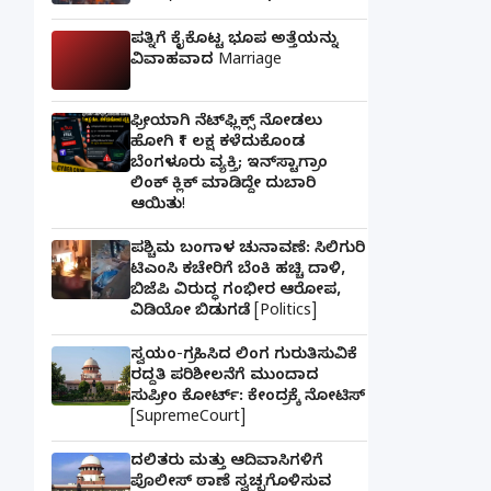
ಪತ್ನಿಗೆ ಕೈಕೊಟ್ಟ ಭೂಪ ಅತ್ತೆಯನ್ನು
ವಿವಾಹವಾದ Marriage
ಫ್ರೀಯಾಗಿ ನೆಟ್‌ಫ್ಲಿಕ್ಸ್ ನೋಡಲು
ಹೋಗಿ ₹1 ಲಕ್ಷ ಕಳೆದುಕೊಂಡ
ಬೆಂಗಳೂರು ವ್ಯಕ್ತಿ; ಇನ್‌ಸ್ಟಾಗ್ರಾಂ
ಲಿಂಕ್ ಕ್ಲಿಕ್ ಮಾಡಿದ್ದೇ ದುಬಾರಿ
ಆಯಿತು!
ಪಶ್ಚಿಮ ಬಂಗಾಳ ಚುನಾವಣೆ: ಸಿಲಿಗುರಿ
ಟಿಎಂಸಿ ಕಚೇರಿಗೆ ಬೆಂಕಿ ಹಚ್ಚಿ ದಾಳಿ,
ಬಿಜೆಪಿ ವಿರುದ್ಧ ಗಂಭೀರ ಆರೋಪ,
ವಿಡಿಯೋ ಬಿಡುಗಡೆ [Politics]
ಸ್ವಯಂ-ಗ್ರಹಿಸಿದ ಲಿಂಗ ಗುರುತಿಸುವಿಕೆ
ರದ್ದತಿ ಪರಿಶೀಲನೆಗೆ ಮುಂದಾದ
ಸುಪ್ರೀಂ ಕೋರ್ಟ್: ಕೇಂದ್ರಕ್ಕೆ ನೋಟಿಸ್
[SupremeCourt]
ದಲಿತರು ಮತ್ತು ಆದಿವಾಸಿಗಳಿಗೆ
ಪೊಲೀಸ್ ಠಾಣೆ ಸ್ವಚ್ಛಗೊಳಿಸುವ