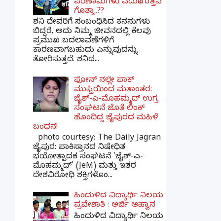
ಪರಿಣಾಮಗಳು ಎದುರಾಗುತ್ತವೆ
ಗೊತ್ತಾ..??
ಶನಿ ದೇವರಿಗೆ ಸಂಬಂಧಿಸಿದ ಕನಸುಗಳು
ಬಿದ್ದರೆ, ಅದು ನಿಮ್ಮ ಜೀವನದಲ್ಲಿ ಕೆಲವು
ಪ್ರಮುಖ ಬದಲಾವಣೆಗಳಿಗೆ
ಕಾರಣವಾಗಬಹುದು ಎನ್ನುವುದನ್ನು
ತೋರಿಸುತ್ತದೆ. ಶನಿದ...
ಫೋನ್ ನಲ್ಲೇ ಪಾಕ್
ಮುಫ್ತಿಯಿಂದ ಮತಾಂತರ:
ಜೈಶ್-ಎ-ಮೊಹಮ್ಮದ್ ಉಗ್ರ
ಸಂಘಟನೆ ಜೊತೆ ಲಿಂಕ್
ಹೊಂದಿದ್ದ ಜೈಪುರದ ಮಹಿಳೆ
ಬಂಧನ!
photo courtesy: The Daily Jagran
ಜೈಪುರ: ಪಾಕಿಸ್ತಾನದ ನಿಷೇಧಿತ
ಭಯೋತ್ಪಾದಕ ಸಂಘಟನೆ 'ಜೈಶ್-ಎ-
ಮೊಹಮ್ಮದ್' (JeM) ಮತ್ತು ಇತರ
ದೇಶವಿರೋಧಿ ಶಕ್ತಿಗಳೊಂ...
ಹಿಂದುಳಿದ ವಿದ್ಯಾರ್ಥಿ ನಿಲಯ
ಪ್ರವೇಶಾತಿ : ಅರ್ಜಿ ಆಹ್ವಾನ
ಹಿಂದುಳಿದ ವಿದ್ಯಾರ್ಥಿ ನಿಲಯ