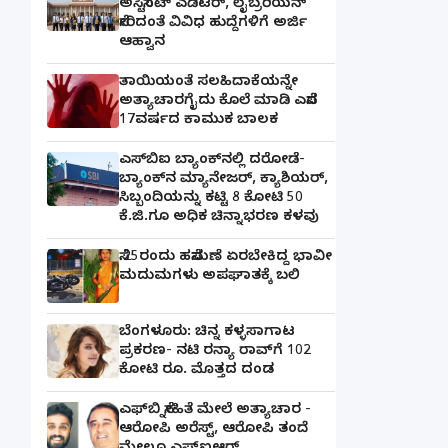
ಅಸಿಸ್ಟೆಂಟ್ ಎಡಿಟರ್, ಲೈಬ್ರರಿಯನ್
ಸೇರಿದಂತೆ ವಿವಿಧ ಹುದ್ದೆಗಳಿಗೆ ಅರ್ಜಿ
ಆಹ್ವಾನ
ತಾಯಿಯಂತೆ ಸಲಹಿದಾಕೆಯನ್ನೇ
ಅತ್ಯಾಚಾರಗೈದು ಕೊಲೆ ಮಾಡಿ ಎಸೆದ
17ವರ್ಷದ ಕಾಮುಕ ಬಾಲಕ
ಎಸ್‌ಬಿಐ ಬ್ಯಾಂಕ್‌ನಲ್ಲಿ‌ ದರೋಡೆ-
ಬ್ಯಾಂಕ್​ನ ಮ್ಯಾನೇಜರ್‌, ಕ್ಯಾಶಿಯರ್‌,
ಸಿಬ್ಬಂದಿಯನ್ನು ಕಟ್ಟಿ 8 ಕೋಟಿ 50
ಕೆ.ಜಿ.ಗೂ ಅಧಿಕ ಚಿನ್ನಾಭರಣ ಕಳವು
ಸೆ.25ರಂದು ಹಸೆಮಣೆ ಏರಬೇಕಿದ್ದ ಭಾವೀ
ಮದುಮಗಳು ಅಪಘಾತಕ್ಕೆ ಬಲಿ
ಬೆಂಗಳೂರು: ಚಿನ್ನ ಕಳ್ಳಸಾಗಾಟ
ಪ್ರಕರಣ- ನಟಿ ರನ್ಯಾ ರಾವ್‌ಗೆ 102
ಕೋಟಿ ರೂ. ಮೊತ್ತದ ದಂಡ
ಎಫ್‌ಬಿ ಸ್ನೇಹಿತೆ ಮೇಲೆ ಅತ್ಯಾಚಾರ -
ಆರೋಪಿ ಅರೆಸ್ಟ್, ಆರೋಪಿ ತಂದೆ