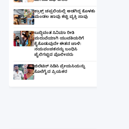
ಮೇಲೂ ಎಫ್ಐಆರ್
ಕ್ರಾಕ್ಸ್ ಚಪ್ಪಲಿಯಲ್ಲಿ ಅಡಗಿದ್ದ ಕೊಳಕು
ಮಂಡಲ ಹಾವು ಕಚ್ಚಿ ವ್ಯಕ್ತಿ ಸಾವು
ಬುದ್ಧಿವಂತ ಸಿನಿಮಾ ರೀತಿ
ಮದುವೆಯಾಗಿ ಯುವತಿಯರಿಗೆ
ಕೈಕೊಡುವುದೇ ಈತನ ಚಾಳಿ:
ನಯವಂಚಕನನ್ನು ಬಂಧಿಸಿ
ಜೈಲಿಗಟ್ಟಿದ ಪೊಲೀಸರು
ಜಿಲೆಟಿನ್ ಸಿಡಿಸಿ ಪ್ರೇಯಸಿಯನ್ನು
ಕೊಲೆಗೈದ ಪ್ರಿಯಕರ