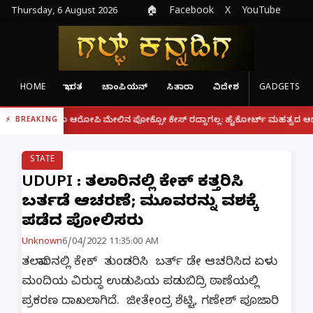
Thursday, 6 August 2026
🏠
Facebook
X
YouTube
HOME
ಭಾರತ
ಚಾಂಪಿಯನ್
ಸಿತಾರಾ
ವಿದೇಶ
GADGETS
|
ೂ ಆರೋಪಿ ಮೇಲಿನ ಪೋಕ್ಸೋ ಕೇಸ್ ರದ್ದಾಗಲ್ಲ: ಹೈಕೋರ್ಟ್ ಮಹತ್ವದ ಆದೇಶ
ಫೋನ್ ನ
BREAKING
STATE
UDUPI : ತಲವಾರಿನಲ್ಲಿ ಕೇಕ್ ಕತ್ತರಿಸಿ
ಬರ್ತಡೆ ಆಚರಣೆ; ಮೂವರನ್ನು ವಶಕ್ಕೆ
ಪಡೆದ ಪೋಲಿಸರು
Unknown
6/04/2022 11:35:00 AM
ತಲವಾರಿನಲ್ಲಿ ಕೇಕ್ ತುಂಡರಿಸಿ ಬರ್ತ್ ಡೇ ಆಚರಿಸಿದ ಏಳು
ಮಂದಿಯ ವಿರುದ್ಧ ಉಡುಪಿಯ ಪಡುಬಿದ್ರಿ ಠಾಣೆಯಲ್ಲಿ
ಪ್ರಕರಣ ದಾಖಲಾಗಿದೆ. ಜೀತೇಂದ್ರ ಶೆಟ್ಟಿ, ಗಣೇಶ್ ಪೂಜಾರಿ