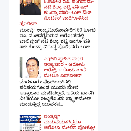
60ಕೋಟಿ ರೂ. ಪಂಗನಾಮ-
ನಟಿ ಶಿಲ್ಪಾ ಶೆಟ್ಟಿ ಪತಿ ರಾಜ್
ಕುಂದ್ರಾ ಪರಾರಿ- ಲುಕ್ ಔಟ್
ನೊಟೀಸ್ ಜಾರಿಗೊಳಿಸಿದ
ಪೊಲೀಸ್
ಮುಂಬೈ: ಉದ್ಯಮಿಯೋರ್ವರಿಗೆ 60 ಕೋಟಿ
ರೂ. ವಂಚನೆಗೈದಿರುವ ಆರೋಪದಲ್ಲಿ
ಬಾಲಿವುಡ್ ನಟಿ ಶಿಲ್ಪಾ ಶೆಟ್ಟಿ ಹಾಗೂ ಪತಿ
ರಾಜ್ ಕುಂದ್ರಾ ವಿರುದ್ಧ ಪೊಲೀಸರು ಲುಕ್ ...
ಎಫ್‌ಬಿ ಸ್ನೇಹಿತೆ ಮೇಲೆ
ಅತ್ಯಾಚಾರ - ಆರೋಪಿ
ಅರೆಸ್ಟ್, ಆರೋಪಿ ತಂದೆ
ಮೇಲೂ ಎಫ್ಐಆರ್
ಬೆಂಗಳೂರು: ಫೇಸ್‌ಬುಕ್‌ನಲ್ಲಿ
ಪರಿಚಯಗೊಂಡ ಯುವತಿ ಮೇಲೆ
ಅತ್ಯಾಚಾರ ಮಾಡಿದಲ್ಲದೆ, ಆಕೆಯ ಖಾಸಗಿ
ವೀಡಿಯೋ ಇಟ್ಟುಕೊಂಡು ಬ್ಲ್ಯಾಕ್‌ಮೇಲ್
ಮಾಡುತ್ತಿದ್ದ ಯುವಕನ...
ಸಂತ್ರಸ್ತೆಗೆ
ಮದುವೆಯಾಗಿದ್ದರೂ
ಆರೋಪಿ ಮೇಲಿನ ಪೋಕ್ಸೋ