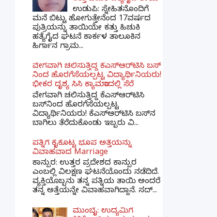
ಉಡುಪಿ: ಸ್ನೇಹಿತನೊಂದಿಗೆ
ಮನೆ ಬಿಟ್ಟು ಹೋಗುತ್ತೇನೆಂದ 17ವರ್ಷದ
ಪುತ್ರಿಯನ್ನು ತಾಯಿಯೇ ಕತ್ತು ಹಿಚುಕಿ
ಹತ್ಯೆಗೈದ ಘಟನೆ ಕಾರ್ಕಳ ತಾಲೂಕಿನ
ಹಿರ್ಗಾನ ಗ್ರಾಮ...
ವೇಗವಾಗಿ ಚಲಿಸುತ್ತಿದ್ದ ಕೆಎಸ್​ಆರ್​ಟಿಸಿ ಬಸ್​
ನಿಂದ ಹೊರಗೆಸೆಯಲ್ಪಟ್ಟ ವಿದ್ಯಾರ್ಥಿನಿಯರು!
ಭೀಕರ ದೃಶ್ಯ ಸಿಸಿ ಕ್ಯಾಮರಾದಲ್ಲಿ ಸೆರೆ
ವೇಗವಾಗಿ ಚಲಿಸುತ್ತಿದ್ದ ಕೆಎಸ್‌ಆರ್‌ಟಿಸಿ
ಬಸ್‌ನಿಂದ ಹೊರಗೆಸೆಯಲ್ಪಟ್ಟ
ವಿದ್ಯಾರ್ಥಿನಿಯರು! ಕೆಎಸ್‌ಆರ್‌ಟಿಸಿ ಬಸ್‌ನ
ಬಾಗಿಲು ತೆರೆದುಕೊಂಡು ಇಬ್ಬರು ವಿ...
ಪತ್ನಿಗೆ ಕೈಕೊಟ್ಟ ಭೂಪ ಅತ್ತೆಯನ್ನು
ವಿವಾಹವಾದ Marriage
ಕಾನ್ಪುರ: ಉತ್ತರ ಪ್ರದೇಶದ ಕಾನ್ಪುರ
ಎಂಬಲ್ಲಿ ವಿಲಕ್ಷಣ ಘಟನೆಯೊಂದು ನಡೆದಿದೆ.
ವ್ಯಕ್ತಿಯೊಬ್ಬನು ತನ್ನ ಪತ್ನಿಯ ತಾಯಿ ಅಂದರೆ
ತನ್ನ ಅತ್ತೆಯನ್ನೇ ವಿವಾಹವಾಗಿದ್ದಾನೆ. ಸದ್...
ಮುಂಬೈ: ಉದ್ಯಮಿಗೆ