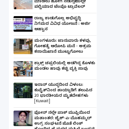
ಮಾಡಲು ಹೋಗಿ ನಡುರಸ್ತೆಯಲ್ಲೇ
ಪಲ್ಟಿಯಾದ ಟೆಂಪೊ ಟ್ರಾವೆಲರ್
ರಾಜ್ಯ ಕಾಡುಗೊಲ್ಲ ಅಭಿವೃದ್ಧಿ
ನಿಗಮದ ವಿವಿಧ ಯೋಜನೆ : ಅರ್ಜಿ
ಆಹ್ವಾನ
ಮಂಗಳೂರು: ಜಾನುವಾರು ಕಳವು,
ಗೋಹತ್ಯೆ ಆರೋಪಿ ಮನೆ - ಅಕ್ರಮ
ಕಸಾಯಿಖಾನೆ ಮುಟ್ಟುಗೋಲು
ಕ್ರಾಕ್ಸ್ ಚಪ್ಪಲಿಯಲ್ಲಿ ಅಡಗಿದ್ದ ಕೊಳಕು
ಮಂಡಲ ಹಾವು ಕಚ್ಚಿ ವ್ಯಕ್ತಿ ಸಾವು
ಇರಾನ್ ಯುದ್ಧದಿಂದ ವಿಳಂಬ:
ಕುವೈತ್‌ನಿಂದ ತಾಯ್ನಾಡಿಗೆ ತಲುಪಿದ
20 ಭಾರತೀಯರ ಮೃತದೇಹಗಳು
[Kuwait]
ಫೋನ್ ನಲ್ಲೇ ಪಾಕ್ ಮುಫ್ತಿಯಿಂದ
ಮತಾಂತರ: ಜೈಶ್-ಎ-ಮೊಹಮ್ಮದ್
ಉಗ್ರ ಸಂಘಟನೆ ಜೊತೆ ಲಿಂಕ್