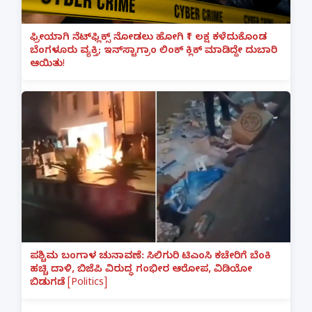
ಫ್ರೀಯಾಗಿ ನೆಟ್‌ಫ್ಲಿಕ್ಸ್ ನೋಡಲು ಹೋಗಿ ₹1 ಲಕ್ಷ ಕಳೆದುಕೊಂಡ
ಬೆಂಗಳೂರು ವ್ಯಕ್ತಿ; ಇನ್‌ಸ್ಟಾಗ್ರಾಂ ಲಿಂಕ್ ಕ್ಲಿಕ್ ಮಾಡಿದ್ದೇ ದುಬಾರಿ
ಆಯಿತು!
ಪಶ್ಚಿಮ ಬಂಗಾಳ ಚುನಾವಣೆ: ಸಿಲಿಗುರಿ ಟಿಎಂಸಿ ಕಚೇರಿಗೆ ಬೆಂಕಿ
ಹಚ್ಚಿ ದಾಳಿ, ಬಿಜೆಪಿ ವಿರುದ್ಧ ಗಂಭೀರ ಆರೋಪ, ವಿಡಿಯೋ
ಬಿಡುಗಡೆ [Politics]