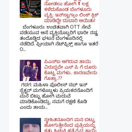
ನೋಡಲು ಹೋಗಿ ₹1 ಲಕ್ಷ
ಕಳೆದುಕೊಂಡ ಬೆಂಗಳೂರು
ವ್ಯಕ್ತಿ; ಇನ್‌ಸ್ಟಾಗ್ರಾಂ ಲಿಂಕ್ ಕ್ಲಿಕ್
ಮಾಡಿದ್ದೇ ದುಬಾರಿ ಆಯಿತು!
ಬೆಂಗಳೂರು: ಉಚಿತವಾಗಿ OTT ಸೇವೆ
ಪಡೆಯುವ ಆಸೆ ವ್ಯಕ್ತಿಯೊಬ್ಬರಿಗೆ ಭಾರೀ ನಷ್ಟ
ತಂದೊಡ್ಡಿದ ಘಟನೆ ಬೆಂಗಳೂರಿನಲ್ಲಿ
ನಡೆದಿದೆ. ಫ್ರೀಯಾಗಿ ನೆಟ್‌ಫ್ಲಿಕ್ಸ್ ಹಾಗೂ ಇತರೆ
O...
ಪಿಎಸ್​ಐ ಆಗಿರುವ ತಾಯಿ
ವಿರುದ್ಧವೇ ಎಸ್ ಪಿ ಗೆ ದೂರು
ಕೊಟ್ಟ ಮಗಳು.. ಕಾರಣವೇನು
ಗೊತ್ತಾ..??
ಗದಗ​: ಮಹಿಳಾ ಪೊಲೀಸ್​ ಸಬ್ ​ಇನ್​
ಸ್ಪೆಕ್ಟರ್​ ಮಗಳೊಬ್ಬಳು ಪ್ರಿಯಕರನೊಂದಿಗೆ
ಮನೆ ಬಿಟ್ಟು ಹೋಗಿ ಮದುವೆ
ಮಾಡಿಕೊಂಡಿದ್ದು, ನಮಗೆ ರಕ್ಷಣೆ ಕೊಡಿ
ಎಂದು ತಾಯ...
ಸ್ನೇಹಿತನೊಂದಿಗೆ ಮನೆ ಬಿಟ್ಟು
ಹೋಗುತ್ತೇನೆಂದ ಪುತ್ರಿಯನ್ನು
ಕತ್ತು ಹಿಚುಕಿ ಹತ್ಯೆಗೈದ ತಾಯಿ