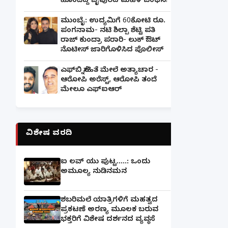
ಹೊಂದಿದ್ದ ಜೈಪುರದ ಮಹಿಳೆ ಬಂಧನ!
ಮುಂಬೈ: ಉದ್ಯಮಿಗೆ 60ಕೋಟಿ ರೂ.
ಪಂಗನಾಮ- ನಟಿ ಶಿಲ್ಪಾ ಶೆಟ್ಟಿ ಪತಿ
ರಾಜ್ ಕುಂದ್ರಾ ಪರಾರಿ- ಲುಕ್ ಔಟ್
ನೊಟೀಸ್ ಜಾರಿಗೊಳಿಸಿದ ಪೊಲೀಸ್
ಎಫ್‌ಬಿ ಸ್ನೇಹಿತೆ ಮೇಲೆ ಅತ್ಯಾಚಾರ -
ಆರೋಪಿ ಅರೆಸ್ಟ್, ಆರೋಪಿ ತಂದೆ
ಮೇಲೂ ಎಫ್ಐಆರ್
ವಿಶೇಷ ವರದಿ
ಐ ಲವ್ ಯು ಪುಟ್ಟ.....: ಒಂದು
ಅಮೂಲ್ಯ ನುಡಿನಮನ
ಶಬರಿಮಲೆ ಯಾತ್ರಿಗಳಿಗೆ ಮಹತ್ವದ
ಪ್ರಕಟಣೆ ಅರಣ್ಯ ಮೂಲಕ ಬರುವ
ಭಕ್ತರಿಗೆ ವಿಶೇಷ ದರ್ಶನದ ವ್ಯವಸ್ಥೆ