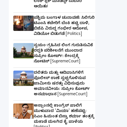
ಲಿಂಕ್ ಕ್ಲಿಕ್ ಮಾಡಿದ್ದೇ ದುಬಾರಿ
ಆಯಿತು!
ಪಶ್ಚಿಮ ಬಂಗಾಳ ಚುನಾವಣೆ: ಸಿಲಿಗುರಿ
ಟಿಎಂಸಿ ಕಚೇರಿಗೆ ಬೆಂಕಿ ಹಚ್ಚಿ ದಾಳಿ,
ಬಿಜೆಪಿ ವಿರುದ್ಧ ಗಂಭೀರ ಆರೋಪ,
ವಿಡಿಯೋ ಬಿಡುಗಡೆ [Politics]
ಸ್ವಯಂ-ಗ್ರಹಿಸಿದ ಲಿಂಗ ಗುರುತಿಸುವಿಕೆ
ರದ್ದತಿ ಪರಿಶೀಲನೆಗೆ ಮುಂದಾದ
ಸುಪ್ರೀಂ ಕೋರ್ಟ್: ಕೇಂದ್ರಕ್ಕೆ
ನೋಟಿಸ್ [SupremeCourt]
ದಲಿತರು ಮತ್ತು ಆದಿವಾಸಿಗಳಿಗೆ
ಪೊಲೀಸ್ ಠಾಣೆ ಸ್ವಚ್ಛಗೊಳಿಸುವ
ಜಾಮೀನು ಷರತ್ತು ವಿಧಿಸುವುದು
ಅಮಾನವೀಯ: ಸುಪ್ರೀಂ ಕೋರ್ಟ್
ಅಸಮಾಧಾನ [SupremeCourt]
ಅಸ್ಸಾಂನಲ್ಲಿ ಕಾಂಗ್ರೆಸ್ ಪಾಲಿಗೆ
ಮುಳುವಾದ 'ಮಿಯಾ' ಹಣೆಪಟ್ಟಿ:
ಸಿಎಂ ಹಿಮಂತ ಬಿಸ್ವಾ ಶರ್ಮಾ ತಂತ್ರಕ್ಕೆ
ಮಕಾಡೆ ಮಲಗಿದ ಕೈ ಪಾಳೆಯ