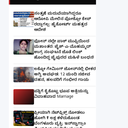
ಸಂತ್ರಸ್ತೆಗೆ ಮದುವೆಯಾಗಿದ್ದರೂ
ಆರೋಪಿ ಮೇಲಿನ ಪೋಕ್ಸೋ ಕೇಸ್
ರದ್ದಾಗಲ್ಲ: ಹೈಕೋರ್ಟ್ ಮಹತ್ವದ
ಆದೇಶ
ಫೋನ್ ನಲ್ಲೇ ಪಾಕ್ ಮುಫ್ತಿಯಿಂದ
ಮತಾಂತರ: ಜೈಶ್-ಎ-ಮೊಹಮ್ಮದ್
ಉಗ್ರ ಸಂಘಟನೆ ಜೊತೆ ಲಿಂಕ್
ಹೊಂದಿದ್ದ ಜೈಪುರದ ಮಹಿಳೆ ಬಂಧನ!
ಲಕ್ನೋ ಗೇಮಿಂಗ್ ಜೋನ್‌ನಲ್ಲಿ ಭೀಕರ
ಅಗ್ನಿ ಅವಘಡ: 12 ಮಂದಿ ಸಜೀವ
ದಹನ, ಹಲವರಿಗೆ ಗಂಭೀರ ಗಾಯ
ಪತ್ನಿಗೆ ಕೈಕೊಟ್ಟ ಭೂಪ ಅತ್ತೆಯನ್ನು
ವಿವಾಹವಾದ Marriage
ಫ್ರೀಯಾಗಿ ನೆಟ್‌ಫ್ಲಿಕ್ಸ್ ನೋಡಲು
ಹೋಗಿ ₹1 ಲಕ್ಷ ಕಳೆದುಕೊಂಡ
ಬೆಂಗಳೂರು ವ್ಯಕ್ತಿ; ಇನ್‌ಸ್ಟಾಗ್ರಾಂ