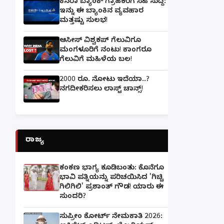
ಕೆನರಾ ಬ್ಯಾಂಕ್‌ ಗ್ರಾಹಕರಿಗೆ ಸಿಹಿ ಸುದ್ದಿ:
ಇನ್ನು ಈ ಬ್ಯಾಂಕಿನ ವ್ಯವಹಾರ
ಮತ್ತಷ್ಟು ಸುಲಭ!
ಆಸೀಸ್ ವಿಶ್ವಕಪ್ ಗೆಲುವಿಗೂ
ಮಂಗಳೂರಿಗೆ ನಂಟು! ಕಾಂಗರೂ
ಗೆಲುವಿಗೆ ಮಹಿಳೆಯ ಬಲ!
2000 ರೂ. ನೋಟು ಇದೆಯಾ..?
ನಗದೀಕರಿಸಲು ಲಾಸ್ಟ್‌ ಚಾನ್ಸ್‌!
ರಾಜ್ಯ
ಕಂಕಣ ಭಾಗ್ಯ ಕೂಡಿಬಂತು: ಕೊನೆಗೂ
ಭಾವಿ ಪತ್ನಿಯನ್ನು ಪರಿಚಯಿಸಿದ 'ಗಿಚ್ಚಿ
ಗಿಲಿಗಿಲಿ' ಪ್ರಶಾಂತ್ ಗೌಡ! ಯಾರು ಈ
ಸುಂದರಿ?
ಸುಪ್ರೀಂ ಕೋರ್ಟ್ ನೇಮಕಾತಿ 2026: