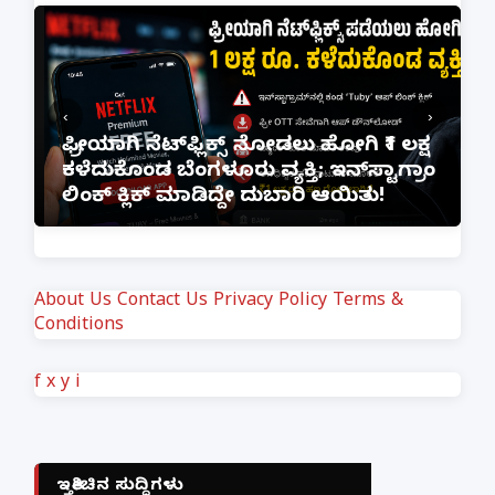
‹
›
ಫ್ರೀಯಾಗಿ ನೆಟ್‌ಫ್ಲಿಕ್ಸ್ ನೋಡಲು ಹೋಗಿ ₹1 ಲಕ್ಷ
ಾದ
ಕಳೆದುಕೊಂಡ ಬೆಂಗಳೂರು ವ್ಯಕ್ತಿ; ಇನ್‌ಸ್ಟಾಗ್ರಾಂ
ಲಿಂಕ್ ಕ್ಲಿಕ್ ಮಾಡಿದ್ದೇ ದುಬಾರಿ ಆಯಿತು!
About Us
Contact Us
Privacy Policy
Terms &
Conditions
f
x
y
i
ಇತ್ತೀಚಿನ ಸುದ್ದಿಗಳು