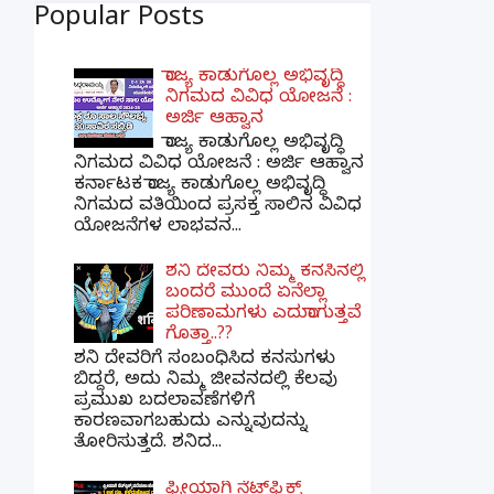
Popular Posts
ರಾಜ್ಯ ಕಾಡುಗೊಲ್ಲ ಅಭಿವೃದ್ಧಿ
ನಿಗಮದ ವಿವಿಧ ಯೋಜನೆ :
ಅರ್ಜಿ ಆಹ್ವಾನ
ರಾಜ್ಯ ಕಾಡುಗೊಲ್ಲ ಅಭಿವೃದ್ಧಿ
ನಿಗಮದ ವಿವಿಧ ಯೋಜನೆ : ಅರ್ಜಿ ಆಹ್ವಾನ
ಕರ್ನಾಟಕ ರಾಜ್ಯ ಕಾಡುಗೊಲ್ಲ ಅಭಿವೃದ್ಧಿ
ನಿಗಮದ ವತಿಯಿಂದ ಪ್ರಸಕ್ತ ಸಾಲಿನ ವಿವಿಧ
ಯೋಜನೆಗಳ ಲಾಭವನ...
ಶನಿ ದೇವರು ನಿಮ್ಮ ಕನಸಿನಲ್ಲಿ
ಬಂದರೆ ಮುಂದೆ ಏನೆಲ್ಲಾ
ಪರಿಣಾಮಗಳು ಎದುರಾಗುತ್ತವೆ
ಗೊತ್ತಾ..??
ಶನಿ ದೇವರಿಗೆ ಸಂಬಂಧಿಸಿದ ಕನಸುಗಳು
ಬಿದ್ದರೆ, ಅದು ನಿಮ್ಮ ಜೀವನದಲ್ಲಿ ಕೆಲವು
ಪ್ರಮುಖ ಬದಲಾವಣೆಗಳಿಗೆ
ಕಾರಣವಾಗಬಹುದು ಎನ್ನುವುದನ್ನು
ತೋರಿಸುತ್ತದೆ. ಶನಿದ...
ಫ್ರೀಯಾಗಿ ನೆಟ್‌ಫ್ಲಿಕ್ಸ್