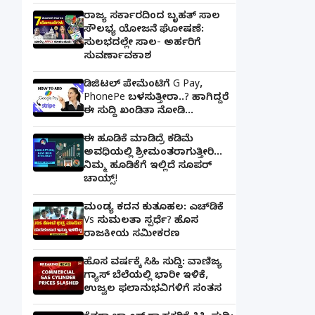
ರಾಜ್ಯ ಸರ್ಕಾರದಿಂದ ಬೃಹತ್ ಸಾಲ
ಸೌಲಭ್ಯ ಯೋಜನೆ ಘೋಷಣೆ:
ಸುಲಭದಲ್ಲೇ ಸಾಲ- ಅರ್ಹರಿಗೆ
ಸುವರ್ಣಾವಕಾಶ
ಡಿಜಿಟಲ್ ಪೇಮೆಂಟಿಗೆ G Pay,
PhonePe ಬಳಸುತ್ತೀರಾ..? ಹಾಗಿದ್ದರೆ
ಈ ಸುದ್ದಿ ಖಂಡಿತಾ ನೋಡಿ...
ಈ ಹೂಡಿಕೆ ಮಾಡಿದ್ರೆ ಕಡಿಮೆ
ಅವಧಿಯಲ್ಲಿ ಶ್ರೀಮಂತರಾಗುತ್ತೀರಿ...
ನಿಮ್ಮ ಹೂಡಿಕೆಗೆ ಇಲ್ಲಿದೆ ಸೂಪರ್
ಚಾಯ್ಸ್‌!
ಮಂಡ್ಯ ಕದನ ಕುತೂಹಲ: ಎಚ್‌ಡಿಕೆ
Vs ಸುಮಲತಾ ಸ್ಪರ್ಧೆ? ಹೊಸ
ರಾಜಕೀಯ ಸಮೀಕರಣ
ಹೊಸ ವರ್ಷಕ್ಕೆ ಸಿಹಿ ಸುದ್ದಿ: ವಾಣಿಜ್ಯ
ಗ್ಯಾಸ್‌ ಬೆಲೆಯಲ್ಲಿ ಭಾರೀ ಇಳಿಕೆ,
ಉಜ್ವಲ ಫಲಾನುಭವಿಗಳಿಗೆ ಸಂತಸ