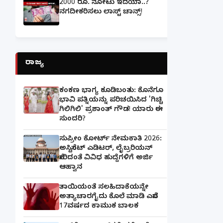
2000 ರೂ. ನೋಟು ಇದೆಯಾ..?
ನಗದೀಕರಿಸಲು ಲಾಸ್ಟ್‌ ಚಾನ್ಸ್‌!
ರಾಜ್ಯ
ಕಂಕಣ ಭಾಗ್ಯ ಕೂಡಿಬಂತು: ಕೊನೆಗೂ
ಭಾವಿ ಪತ್ನಿಯನ್ನು ಪರಿಚಯಿಸಿದ 'ಗಿಚ್ಚಿ
ಗಿಲಿಗಿಲಿ' ಪ್ರಶಾಂತ್ ಗೌಡ! ಯಾರು ಈ
ಸುಂದರಿ?
ಸುಪ್ರೀಂ ಕೋರ್ಟ್ ನೇಮಕಾತಿ 2026:
ಅಸಿಸ್ಟೆಂಟ್ ಎಡಿಟರ್, ಲೈಬ್ರರಿಯನ್
ಸೇರಿದಂತೆ ವಿವಿಧ ಹುದ್ದೆಗಳಿಗೆ ಅರ್ಜಿ
ಆಹ್ವಾನ
ತಾಯಿಯಂತೆ ಸಲಹಿದಾಕೆಯನ್ನೇ
ಅತ್ಯಾಚಾರಗೈದು ಕೊಲೆ ಮಾಡಿ ಎಸೆದ
17ವರ್ಷದ ಕಾಮುಕ ಬಾಲಕ