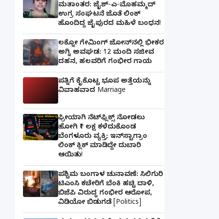
ಮತಾಂತರ: ಜೈಶ್-ಎ-ಮೊಹಮ್ಮದ್
ಉಗ್ರ ಸಂಘಟನೆ ಜೊತೆ ಲಿಂಕ್
ಹೊಂದಿದ್ದ ಜೈಪುರದ ಮಹಿಳೆ ಬಂಧನ!
ಲಕ್ನೋ ಗೇಮಿಂಗ್ ಜೋನ್‌ನಲ್ಲಿ ಭೀಕರ
ಅಗ್ನಿ ಅವಘಡ: 12 ಮಂದಿ ಸಜೀವ
ದಹನ, ಹಲವರಿಗೆ ಗಂಭೀರ ಗಾಯ
ಪತ್ನಿಗೆ ಕೈಕೊಟ್ಟ ಭೂಪ ಅತ್ತೆಯನ್ನು
ವಿವಾಹವಾದ Marriage
ಫ್ರೀಯಾಗಿ ನೆಟ್‌ಫ್ಲಿಕ್ಸ್ ನೋಡಲು
ಹೋಗಿ ₹1 ಲಕ್ಷ ಕಳೆದುಕೊಂಡ
ಬೆಂಗಳೂರು ವ್ಯಕ್ತಿ; ಇನ್‌ಸ್ಟಾಗ್ರಾಂ
ಲಿಂಕ್ ಕ್ಲಿಕ್ ಮಾಡಿದ್ದೇ ದುಬಾರಿ
ಆಯಿತು!
ಪಶ್ಚಿಮ ಬಂಗಾಳ ಚುನಾವಣೆ: ಸಿಲಿಗುರಿ
ಟಿಎಂಸಿ ಕಚೇರಿಗೆ ಬೆಂಕಿ ಹಚ್ಚಿ ದಾಳಿ,
ಬಿಜೆಪಿ ವಿರುದ್ಧ ಗಂಭೀರ ಆರೋಪ,
ವಿಡಿಯೋ ಬಿಡುಗಡೆ [Politics]