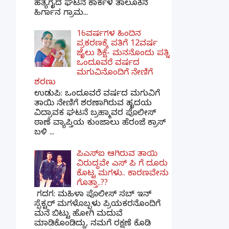
ಹತ್ಯೆಗೈದ ಘಟನೆ ಕಾರ್ಕಳ ತಾಲೂಕಿನ
ಹಿರ್ಗಾನ ಗ್ರಾಮ...
16ವರ್ಷಗಳ ಹಿಂದಿನ
ಪ್ರಕರಣಕ್ಕೆ ಪತಿಗೆ 12ವರ್ಷ
ಜೈಲು ಶಿಕ್ಷೆ- ಮನನೊಂದು ಪತ್ನಿ
ಒಂದೂವರೆ ವರ್ಷದ
ಮಗುವಿನೊಂದಿಗೆ ನೇಣಿಗೆ
ಶರಣು
ಉಡುಪಿ: ಒಂದೂವರೆ ವರ್ಷದ ಮಗುವಿಗೆ
ತಾಯಿ ನೇಣಿಗೆ ಶರಣಾಗಿರುವ ಹೃದಯ
ವಿದ್ರಾವಕ ಘಟನೆ ಬ್ರಹ್ಮಾವರ ಪೊಲೀಸ್
ಠಾಣೆ ವ್ಯಾಪ್ತಿಯ ಕುಂಜಾಲು ಹೆರಂಜೆ ಕ್ರಾಸ್
ಬಳಿ ...
ಪಿಎಸ್​ಐ ಆಗಿರುವ ತಾಯಿ
ವಿರುದ್ಧವೇ ಎಸ್ ಪಿ ಗೆ ದೂರು
ಕೊಟ್ಟ ಮಗಳು.. ಕಾರಣವೇನು
ಗೊತ್ತಾ..??
ಗದಗ​: ಮಹಿಳಾ ಪೊಲೀಸ್​ ಸಬ್ ​ಇನ್​
ಸ್ಪೆಕ್ಟರ್​ ಮಗಳೊಬ್ಬಳು ಪ್ರಿಯಕರನೊಂದಿಗೆ
ಮನೆ ಬಿಟ್ಟು ಹೋಗಿ ಮದುವೆ
ಮಾಡಿಕೊಂಡಿದ್ದು, ನಮಗೆ ರಕ್ಷಣೆ ಕೊಡಿ