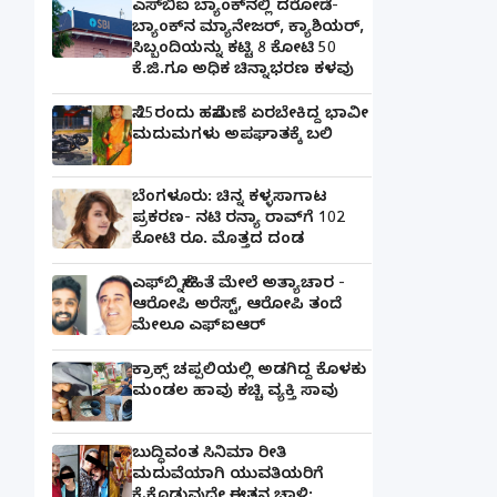
ಎಸ್‌ಬಿಐ ಬ್ಯಾಂಕ್‌ನಲ್ಲಿ‌ ದರೋಡೆ-
ಬ್ಯಾಂಕ್​ನ ಮ್ಯಾನೇಜರ್‌, ಕ್ಯಾಶಿಯರ್‌,
ಸಿಬ್ಬಂದಿಯನ್ನು ಕಟ್ಟಿ 8 ಕೋಟಿ 50
ಕೆ.ಜಿ.ಗೂ ಅಧಿಕ ಚಿನ್ನಾಭರಣ ಕಳವು
ಸೆ.25ರಂದು ಹಸೆಮಣೆ ಏರಬೇಕಿದ್ದ ಭಾವೀ
ಮದುಮಗಳು ಅಪಘಾತಕ್ಕೆ ಬಲಿ
ಬೆಂಗಳೂರು: ಚಿನ್ನ ಕಳ್ಳಸಾಗಾಟ
ಪ್ರಕರಣ- ನಟಿ ರನ್ಯಾ ರಾವ್‌ಗೆ 102
ಕೋಟಿ ರೂ. ಮೊತ್ತದ ದಂಡ
ಎಫ್‌ಬಿ ಸ್ನೇಹಿತೆ ಮೇಲೆ ಅತ್ಯಾಚಾರ -
ಆರೋಪಿ ಅರೆಸ್ಟ್, ಆರೋಪಿ ತಂದೆ
ಮೇಲೂ ಎಫ್ಐಆರ್
ಕ್ರಾಕ್ಸ್ ಚಪ್ಪಲಿಯಲ್ಲಿ ಅಡಗಿದ್ದ ಕೊಳಕು
ಮಂಡಲ ಹಾವು ಕಚ್ಚಿ ವ್ಯಕ್ತಿ ಸಾವು
ಬುದ್ಧಿವಂತ ಸಿನಿಮಾ ರೀತಿ
ಮದುವೆಯಾಗಿ ಯುವತಿಯರಿಗೆ