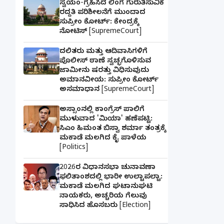
ಸ್ವಯಂ-ಗ್ರಹಿಸಿದ ಲಿಂಗ ಗುರುತಿಸುವಿಕೆ
ರದ್ದತಿ ಪರಿಶೀಲನೆಗೆ ಮುಂದಾದ
ಸುಪ್ರೀಂ ಕೋರ್ಟ್: ಕೇಂದ್ರಕ್ಕೆ
ನೋಟಿಸ್ [SupremeCourt]
ದಲಿತರು ಮತ್ತು ಆದಿವಾಸಿಗಳಿಗೆ
ಪೊಲೀಸ್ ಠಾಣೆ ಸ್ವಚ್ಛಗೊಳಿಸುವ
ಜಾಮೀನು ಷರತ್ತು ವಿಧಿಸುವುದು
ಅಮಾನವೀಯ: ಸುಪ್ರೀಂ ಕೋರ್ಟ್
ಅಸಮಾಧಾನ [SupremeCourt]
ಅಸ್ಸಾಂನಲ್ಲಿ ಕಾಂಗ್ರೆಸ್ ಪಾಲಿಗೆ
ಮುಳುವಾದ 'ಮಿಯಾ' ಹಣೆಪಟ್ಟಿ:
ಸಿಎಂ ಹಿಮಂತ ಬಿಸ್ವಾ ಶರ್ಮಾ ತಂತ್ರಕ್ಕೆ
ಮಕಾಡೆ ಮಲಗಿದ ಕೈ ಪಾಳೆಯ
[Politics]
2026ರ ವಿಧಾನಸಭಾ ಚುನಾವಣಾ
ಫಲಿತಾಂಶದಲ್ಲಿ ಭಾರೀ ಉಲ್ಟಾಪಲ್ಟಾ:
ಮಕಾಡೆ ಮಲಗಿದ ಘಟಾನುಘಟಿ
ನಾಯಕರು, ಅಚ್ಚರಿಯ ಗೆಲುವು
ಸಾಧಿಸಿದ ಹೊಸಬರು [Election]