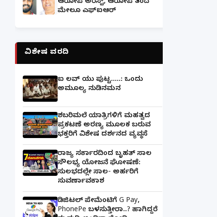
ಆರೋಪಿ ಅರೆಸ್ಟ್, ಆರೋಪಿ ತಂದೆ
ಮೇಲೂ ಎಫ್ಐಆರ್
ವಿಶೇಷ ವರದಿ
ಐ ಲವ್ ಯು ಪುಟ್ಟ.....: ಒಂದು
ಅಮೂಲ್ಯ ನುಡಿನಮನ
ಶಬರಿಮಲೆ ಯಾತ್ರಿಗಳಿಗೆ ಮಹತ್ವದ
ಪ್ರಕಟಣೆ ಅರಣ್ಯ ಮೂಲಕ ಬರುವ
ಭಕ್ತರಿಗೆ ವಿಶೇಷ ದರ್ಶನದ ವ್ಯವಸ್ಥೆ
ರಾಜ್ಯ ಸರ್ಕಾರದಿಂದ ಬೃಹತ್ ಸಾಲ
ಸೌಲಭ್ಯ ಯೋಜನೆ ಘೋಷಣೆ:
ಸುಲಭದಲ್ಲೇ ಸಾಲ- ಅರ್ಹರಿಗೆ
ಸುವರ್ಣಾವಕಾಶ
ಡಿಜಿಟಲ್ ಪೇಮೆಂಟಿಗೆ G Pay,
PhonePe ಬಳಸುತ್ತೀರಾ..? ಹಾಗಿದ್ದರೆ