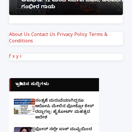
ಅವಘಡ: 12 ಮಂದಿ ಸಜೀವ ದಹನ, ಹಲವರಿಗೆ
ಪ
ಗಂಭೀರ ಗಾಯ
M
About Us
Contact Us
Privacy Policy
Terms &
Conditions
f
x
y
i
ಇತ್ತೀಚಿನ ಸುದ್ದಿಗಳು
ಸಂತ್ರಸ್ತೆಗೆ ಮದುವೆಯಾಗಿದ್ದರೂ
ಆರೋಪಿ ಮೇಲಿನ ಪೋಕ್ಸೋ ಕೇಸ್
ರದ್ದಾಗಲ್ಲ: ಹೈಕೋರ್ಟ್ ಮಹತ್ವದ
ಆದೇಶ
ಫೋನ್ ನಲ್ಲೇ ಪಾಕ್ ಮುಫ್ತಿಯಿಂದ