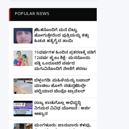
POPULAR NEWS
ಸ್ನೇಹಿತನೊಂದಿಗೆ ಮನೆ ಬಿಟ್ಟು
ಹೋಗುತ್ತೇನೆಂದ ಪುತ್ರಿಯನ್ನು ಕತ್ತು
ಹಿಚುಕಿ ಹತ್ಯೆಗೈದ ತಾಯಿ
16ವರ್ಷಗಳ ಹಿಂದಿನ ಪ್ರಕರಣಕ್ಕೆ ಪತಿಗೆ
12ವರ್ಷ ಜೈಲು ಶಿಕ್ಷೆ- ಮನನೊಂದು
ಪತ್ನಿ ಒಂದೂವರೆ ವರ್ಷದ
ಮಗುವಿನೊಂದಿಗೆ ನೇಣಿಗೆ ಶರಣು
ಬೆಳ್ತಂಗಡಿ: ಮಹಿಳೆಯನ್ನು ಬಚಾವ್
ಮಾಡಲು ಹೋಗಿ ನಡುರಸ್ತೆಯಲ್ಲೇ
ಪಲ್ಟಿಯಾದ ಟೆಂಪೊ ಟ್ರಾವೆಲರ್
ರಾಜ್ಯ ಕಾಡುಗೊಲ್ಲ ಅಭಿವೃದ್ಧಿ
ನಿಗಮದ ವಿವಿಧ ಯೋಜನೆ : ಅರ್ಜಿ
ಆಹ್ವಾನ
ಮಂಗಳೂರು: ಜಾನುವಾರು ಕಳವು,