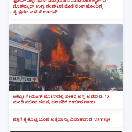
ಫೋನ್ ನಲ್ಲೇ ಪಾಕ್ ಮುಫ್ತಿಯಿಂದ ಮತಾಂತರ: ಜೈಶ್-ಎ-
ಮೊಹಮ್ಮದ್ ಉಗ್ರ ಸಂಘಟನೆ ಜೊತೆ ಲಿಂಕ್ ಹೊಂದಿದ್ದ
ಜೈಪುರದ ಮಹಿಳೆ ಬಂಧನ!
ಲಕ್ನೋ ಗೇಮಿಂಗ್ ಜೋನ್‌ನಲ್ಲಿ ಭೀಕರ ಅಗ್ನಿ ಅವಘಡ: 12
ಮಂದಿ ಸಜೀವ ದಹನ, ಹಲವರಿಗೆ ಗಂಭೀರ ಗಾಯ
ಪತ್ನಿಗೆ ಕೈಕೊಟ್ಟ ಭೂಪ ಅತ್ತೆಯನ್ನು ವಿವಾಹವಾದ Marriage