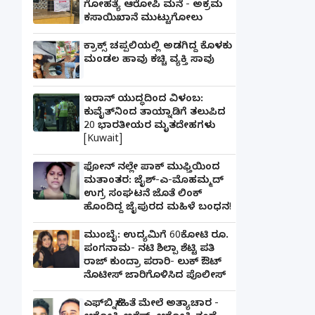
ಗೋಹತ್ಯೆ ಆರೋಪಿ ಮನೆ - ಅಕ್ರಮ
ಕಸಾಯಿಖಾನೆ ಮುಟ್ಟುಗೋಲು
ಕ್ರಾಕ್ಸ್ ಚಪ್ಪಲಿಯಲ್ಲಿ ಅಡಗಿದ್ದ ಕೊಳಕು
ಮಂಡಲ ಹಾವು ಕಚ್ಚಿ ವ್ಯಕ್ತಿ ಸಾವು
ಇರಾನ್ ಯುದ್ಧದಿಂದ ವಿಳಂಬ:
ಕುವೈತ್‌ನಿಂದ ತಾಯ್ನಾಡಿಗೆ ತಲುಪಿದ
20 ಭಾರತೀಯರ ಮೃತದೇಹಗಳು
[Kuwait]
ಫೋನ್ ನಲ್ಲೇ ಪಾಕ್ ಮುಫ್ತಿಯಿಂದ
ಮತಾಂತರ: ಜೈಶ್-ಎ-ಮೊಹಮ್ಮದ್
ಉಗ್ರ ಸಂಘಟನೆ ಜೊತೆ ಲಿಂಕ್
ಹೊಂದಿದ್ದ ಜೈಪುರದ ಮಹಿಳೆ ಬಂಧನ!
ಮುಂಬೈ: ಉದ್ಯಮಿಗೆ 60ಕೋಟಿ ರೂ.
ಪಂಗನಾಮ- ನಟಿ ಶಿಲ್ಪಾ ಶೆಟ್ಟಿ ಪತಿ
ರಾಜ್ ಕುಂದ್ರಾ ಪರಾರಿ- ಲುಕ್ ಔಟ್
ನೊಟೀಸ್ ಜಾರಿಗೊಳಿಸಿದ ಪೊಲೀಸ್
ಎಫ್‌ಬಿ ಸ್ನೇಹಿತೆ ಮೇಲೆ ಅತ್ಯಾಚಾರ -