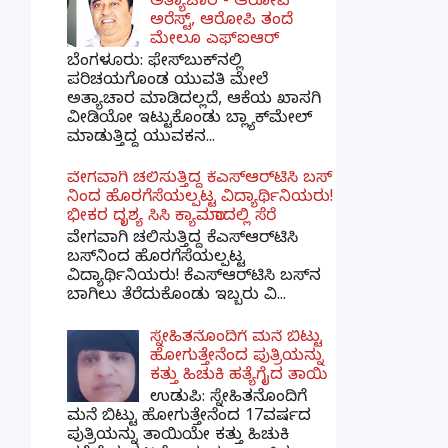
ಅತ್ಯಾಚಾರ - ಆರೋಪಿ
ಅರೆಸ್ಟ್, ಆರೋಪಿ ತಂದೆ
ಮೇಲೂ ಎಫ್ಐಆರ್
ಬೆಂಗಳೂರು: ಫೇಸ್‌ಬುಕ್‌ನಲ್ಲಿ
ಪರಿಚಯಗೊಂಡ ಯುವತಿ ಮೇಲೆ
ಅತ್ಯಾಚಾರ ಮಾಡಿದಲ್ಲದೆ, ಆಕೆಯ ಖಾಸಗಿ
ವೀಡಿಯೋ ಇಟ್ಟುಕೊಂಡು ಬ್ಲ್ಯಾಕ್‌ಮೇಲ್
ಮಾಡುತ್ತಿದ್ದ ಯುವಕನ...
ವೇಗವಾಗಿ ಚಲಿಸುತ್ತಿದ್ದ ಕೆಎಸ್​ಆರ್​ಟಿಸಿ ಬಸ್​
ನಿಂದ ಹೊರಗೆಸೆಯಲ್ಪಟ್ಟ ವಿದ್ಯಾರ್ಥಿನಿಯರು!
ಭೀಕರ ದೃಶ್ಯ ಸಿಸಿ ಕ್ಯಾಮರಾದಲ್ಲಿ ಸೆರೆ
ವೇಗವಾಗಿ ಚಲಿಸುತ್ತಿದ್ದ ಕೆಎಸ್‌ಆರ್‌ಟಿಸಿ
ಬಸ್‌ನಿಂದ ಹೊರಗೆಸೆಯಲ್ಪಟ್ಟ
ವಿದ್ಯಾರ್ಥಿನಿಯರು! ಕೆಎಸ್‌ಆರ್‌ಟಿಸಿ ಬಸ್‌ನ
ಬಾಗಿಲು ತೆರೆದುಕೊಂಡು ಇಬ್ಬರು ವಿ...
ಸ್ನೇಹಿತನೊಂದಿಗೆ ಮನೆ ಬಿಟ್ಟು
ಹೋಗುತ್ತೇನೆಂದ ಪುತ್ರಿಯನ್ನು
ಕತ್ತು ಹಿಚುಕಿ ಹತ್ಯೆಗೈದ ತಾಯಿ
ಉಡುಪಿ: ಸ್ನೇಹಿತನೊಂದಿಗೆ
ಮನೆ ಬಿಟ್ಟು ಹೋಗುತ್ತೇನೆಂದ 17ವರ್ಷದ
ಪುತ್ರಿಯನ್ನು ತಾಯಿಯೇ ಕತ್ತು ಹಿಚುಕಿ