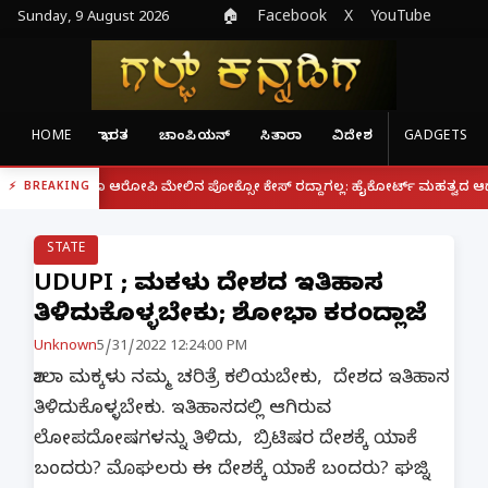
Sunday, 9 August 2026
🏠
Facebook
X
YouTube
HOME
ಭಾರತ
ಚಾಂಪಿಯನ್
ಸಿತಾರಾ
ವಿದೇಶ
GADGETS
|
್ದರೂ ಆರೋಪಿ ಮೇಲಿನ ಪೋಕ್ಸೋ ಕೇಸ್ ರದ್ದಾಗಲ್ಲ: ಹೈಕೋರ್ಟ್ ಮಹತ್ವದ ಆದೇಶ
ಫೋನ
BREAKING
STATE
UDUPI ; ಮಕ್ಕಳು ದೇಶದ ಇತಿಹಾಸ
ತಿಳಿದುಕೊಳ್ಳಬೇಕು; ಶೋಭಾ ಕರಂದ್ಲಾಜೆ
Unknown
5/31/2022 12:24:00 PM
ಶಾಲಾ ಮಕ್ಕಳು ನಮ್ಮ ಚರಿತ್ರೆ ಕಲಿಯಬೇಕು, ದೇಶದ ಇತಿಹಾಸ
ತಿಳಿದುಕೊಳ್ಳಬೇಕು. ಇತಿಹಾಸದಲ್ಲಿ ಆಗಿರುವ
ಲೋಪದೋಷಗಳನ್ನು ತಿಳಿದು, ಬ್ರಿಟಿಷರ ದೇಶಕ್ಕೆ ಯಾಕೆ
ಬಂದರು? ಮೊಘಲರು ಈ ದೇಶಕ್ಕೆ ಯಾಕೆ ಬಂದರು? ಘಜ್ನಿ