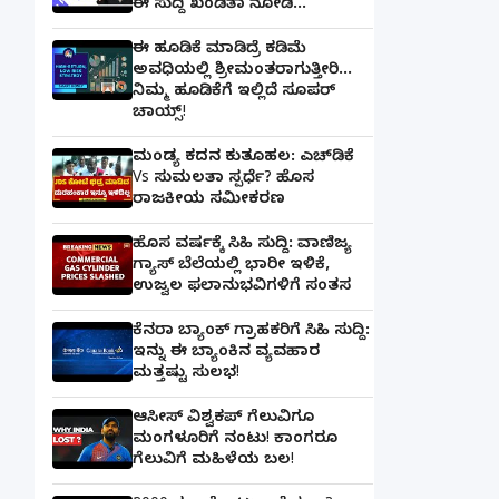
ಈ ಸುದ್ದಿ ಖಂಡಿತಾ ನೋಡಿ...
ಈ ಹೂಡಿಕೆ ಮಾಡಿದ್ರೆ ಕಡಿಮೆ
ಅವಧಿಯಲ್ಲಿ ಶ್ರೀಮಂತರಾಗುತ್ತೀರಿ...
ನಿಮ್ಮ ಹೂಡಿಕೆಗೆ ಇಲ್ಲಿದೆ ಸೂಪರ್
ಚಾಯ್ಸ್‌!
ಮಂಡ್ಯ ಕದನ ಕುತೂಹಲ: ಎಚ್‌ಡಿಕೆ
Vs ಸುಮಲತಾ ಸ್ಪರ್ಧೆ? ಹೊಸ
ರಾಜಕೀಯ ಸಮೀಕರಣ
ಹೊಸ ವರ್ಷಕ್ಕೆ ಸಿಹಿ ಸುದ್ದಿ: ವಾಣಿಜ್ಯ
ಗ್ಯಾಸ್‌ ಬೆಲೆಯಲ್ಲಿ ಭಾರೀ ಇಳಿಕೆ,
ಉಜ್ವಲ ಫಲಾನುಭವಿಗಳಿಗೆ ಸಂತಸ
ಕೆನರಾ ಬ್ಯಾಂಕ್‌ ಗ್ರಾಹಕರಿಗೆ ಸಿಹಿ ಸುದ್ದಿ:
ಇನ್ನು ಈ ಬ್ಯಾಂಕಿನ ವ್ಯವಹಾರ
ಮತ್ತಷ್ಟು ಸುಲಭ!
ಆಸೀಸ್ ವಿಶ್ವಕಪ್ ಗೆಲುವಿಗೂ
ಮಂಗಳೂರಿಗೆ ನಂಟು! ಕಾಂಗರೂ
ಗೆಲುವಿಗೆ ಮಹಿಳೆಯ ಬಲ!