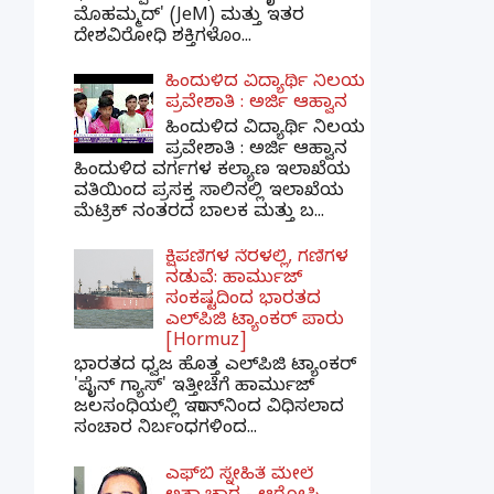
ಮೊಹಮ್ಮದ್' (JeM) ಮತ್ತು ಇತರ
ದೇಶವಿರೋಧಿ ಶಕ್ತಿಗಳೊಂ...
ಹಿಂದುಳಿದ ವಿದ್ಯಾರ್ಥಿ ನಿಲಯ
ಪ್ರವೇಶಾತಿ : ಅರ್ಜಿ ಆಹ್ವಾನ
ಹಿಂದುಳಿದ ವಿದ್ಯಾರ್ಥಿ ನಿಲಯ
ಪ್ರವೇಶಾತಿ : ಅರ್ಜಿ ಆಹ್ವಾನ
ಹಿಂದುಳಿದ ವರ್ಗಗಳ ಕಲ್ಯಾಣ ಇಲಾಖೆಯ
ವತಿಯಿಂದ ಪ್ರಸಕ್ತ ಸಾಲಿನಲ್ಲಿ ಇಲಾಖೆಯ
ಮೆಟ್ರಿಕ್ ನಂತರದ ಬಾಲಕ ಮತ್ತು ಬ...
ಕ್ಷಿಪಣಿಗಳ ನೆರಳಲ್ಲಿ, ಗಣಿಗಳ
ನಡುವೆ: ಹಾರ್ಮುಜ್
ಸಂಕಷ್ಟದಿಂದ ಭಾರತದ
ಎಲ್‌ಪಿಜಿ ಟ್ಯಾಂಕರ್ ಪಾರು
[Hormuz]
ಭಾರತದ ಧ್ವಜ ಹೊತ್ತ ಎಲ್‌ಪಿಜಿ ಟ್ಯಾಂಕರ್
'ಪೈನ್ ಗ್ಯಾಸ್' ಇತ್ತೀಚೆಗೆ ಹಾರ್ಮುಜ್
ಜಲಸಂಧಿಯಲ್ಲಿ ಇರಾನ್‌ನಿಂದ ವಿಧಿಸಲಾದ
ಸಂಚಾರ ನಿರ್ಬಂಧಗಳಿಂದ...
ಎಫ್‌ಬಿ ಸ್ನೇಹಿತೆ ಮೇಲೆ