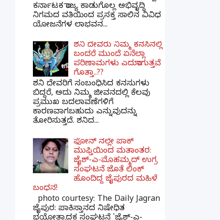
ಕರ್ನಾಟಕ ರಾಜ್ಯ ಕಾಡುಗೊಲ್ಲ ಅಭಿವೃದ್ಧಿ
ನಿಗಮದ ವತಿಯಿಂದ ಪ್ರಸಕ್ತ ಸಾಲಿನ ವಿವಿಧ
ಯೋಜನೆಗಳ ಲಾಭವನ...
ಶನಿ ದೇವರು ನಿಮ್ಮ ಕನಸಿನಲ್ಲಿ
ಬಂದರೆ ಮುಂದೆ ಏನೆಲ್ಲಾ
ಪರಿಣಾಮಗಳು ಎದುರಾಗುತ್ತವೆ
ಗೊತ್ತಾ..??
ಶನಿ ದೇವರಿಗೆ ಸಂಬಂಧಿಸಿದ ಕನಸುಗಳು
ಬಿದ್ದರೆ, ಅದು ನಿಮ್ಮ ಜೀವನದಲ್ಲಿ ಕೆಲವು
ಪ್ರಮುಖ ಬದಲಾವಣೆಗಳಿಗೆ
ಕಾರಣವಾಗಬಹುದು ಎನ್ನುವುದನ್ನು
ತೋರಿಸುತ್ತದೆ. ಶನಿದ...
ಫೋನ್ ನಲ್ಲೇ ಪಾಕ್
ಮುಫ್ತಿಯಿಂದ ಮತಾಂತರ:
ಜೈಶ್-ಎ-ಮೊಹಮ್ಮದ್ ಉಗ್ರ
ಸಂಘಟನೆ ಜೊತೆ ಲಿಂಕ್
ಹೊಂದಿದ್ದ ಜೈಪುರದ ಮಹಿಳೆ
ಬಂಧನ!
photo courtesy: The Daily Jagran
ಜೈಪುರ: ಪಾಕಿಸ್ತಾನದ ನಿಷೇಧಿತ
ಭಯೋತ್ಪಾದಕ ಸಂಘಟನೆ 'ಜೈಶ್-ಎ-