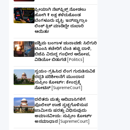
ಫ್ರೀಯಾಗಿ ನೆಟ್‌ಫ್ಲಿಕ್ಸ್ ನೋಡಲು
ಹೋಗಿ ₹1 ಲಕ್ಷ ಕಳೆದುಕೊಂಡ
ಬೆಂಗಳೂರು ವ್ಯಕ್ತಿ; ಇನ್‌ಸ್ಟಾಗ್ರಾಂ
ಲಿಂಕ್ ಕ್ಲಿಕ್ ಮಾಡಿದ್ದೇ ದುಬಾರಿ
ಆಯಿತು!
ಪಶ್ಚಿಮ ಬಂಗಾಳ ಚುನಾವಣೆ: ಸಿಲಿಗುರಿ
ಟಿಎಂಸಿ ಕಚೇರಿಗೆ ಬೆಂಕಿ ಹಚ್ಚಿ ದಾಳಿ,
ಬಿಜೆಪಿ ವಿರುದ್ಧ ಗಂಭೀರ ಆರೋಪ,
ವಿಡಿಯೋ ಬಿಡುಗಡೆ [Politics]
ಸ್ವಯಂ-ಗ್ರಹಿಸಿದ ಲಿಂಗ ಗುರುತಿಸುವಿಕೆ
ರದ್ದತಿ ಪರಿಶೀಲನೆಗೆ ಮುಂದಾದ
ಸುಪ್ರೀಂ ಕೋರ್ಟ್: ಕೇಂದ್ರಕ್ಕೆ
ನೋಟಿಸ್ [SupremeCourt]
ದಲಿತರು ಮತ್ತು ಆದಿವಾಸಿಗಳಿಗೆ
ಪೊಲೀಸ್ ಠಾಣೆ ಸ್ವಚ್ಛಗೊಳಿಸುವ
ಜಾಮೀನು ಷರತ್ತು ವಿಧಿಸುವುದು
ಅಮಾನವೀಯ: ಸುಪ್ರೀಂ ಕೋರ್ಟ್
ಅಸಮಾಧಾನ [SupremeCourt]