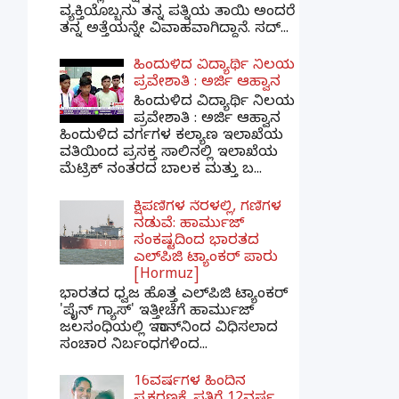
ವ್ಯಕ್ತಿಯೊಬ್ಬನು ತನ್ನ ಪತ್ನಿಯ ತಾಯಿ ಅಂದರೆ
ತನ್ನ ಅತ್ತೆಯನ್ನೇ ವಿವಾಹವಾಗಿದ್ದಾನೆ. ಸದ್...
ಹಿಂದುಳಿದ ವಿದ್ಯಾರ್ಥಿ ನಿಲಯ
ಪ್ರವೇಶಾತಿ : ಅರ್ಜಿ ಆಹ್ವಾನ
ಹಿಂದುಳಿದ ವಿದ್ಯಾರ್ಥಿ ನಿಲಯ
ಪ್ರವೇಶಾತಿ : ಅರ್ಜಿ ಆಹ್ವಾನ
ಹಿಂದುಳಿದ ವರ್ಗಗಳ ಕಲ್ಯಾಣ ಇಲಾಖೆಯ
ವತಿಯಿಂದ ಪ್ರಸಕ್ತ ಸಾಲಿನಲ್ಲಿ ಇಲಾಖೆಯ
ಮೆಟ್ರಿಕ್ ನಂತರದ ಬಾಲಕ ಮತ್ತು ಬ...
ಕ್ಷಿಪಣಿಗಳ ನೆರಳಲ್ಲಿ, ಗಣಿಗಳ
ನಡುವೆ: ಹಾರ್ಮುಜ್
ಸಂಕಷ್ಟದಿಂದ ಭಾರತದ
ಎಲ್‌ಪಿಜಿ ಟ್ಯಾಂಕರ್ ಪಾರು
[Hormuz]
ಭಾರತದ ಧ್ವಜ ಹೊತ್ತ ಎಲ್‌ಪಿಜಿ ಟ್ಯಾಂಕರ್
'ಪೈನ್ ಗ್ಯಾಸ್' ಇತ್ತೀಚೆಗೆ ಹಾರ್ಮುಜ್
ಜಲಸಂಧಿಯಲ್ಲಿ ಇರಾನ್‌ನಿಂದ ವಿಧಿಸಲಾದ
ಸಂಚಾರ ನಿರ್ಬಂಧಗಳಿಂದ...
16ವರ್ಷಗಳ ಹಿಂದಿನ