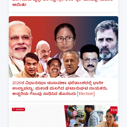
ಬೆಂಗಳೂರು ವ್ಯಕ್ತಿ; ಇನ್‌ಸ್ಟಾಗ್ರಾಂ ಲಿಂಕ್ ಕ್ಲಿಕ್ ಮಾಡಿದ್ದೇ ದುಬಾರಿ
ಆಯಿತು!
2026ರ ವಿಧಾನಸಭಾ ಚುನಾವಣಾ ಫಲಿತಾಂಶದಲ್ಲಿ ಭಾರೀ
ಉಲ್ಟಾಪಲ್ಟಾ: ಮಕಾಡೆ ಮಲಗಿದ ಘಟಾನುಘಟಿ ನಾಯಕರು,
ಅಚ್ಚರಿಯ ಗೆಲುವು ಸಾಧಿಸಿದ ಹೊಸಬರು [Election]