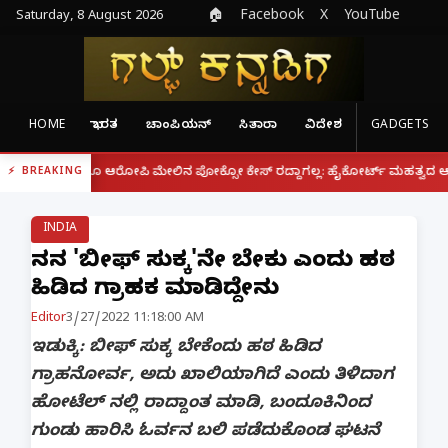
Saturday, 8 August 2026
🏠
Facebook
X
YouTube
HOME
ಭಾರತ
ಚಾಂಪಿಯನ್
ಸಿತಾರಾ
ವಿದೇಶ
GADGETS
|
ದ್ದರೂ ಆರೋಪಿ ಮೇಲಿನ ಪೋಕ್ಸೋ ಕೇಸ್ ರದ್ದಾಗಲ್ಲ: ಹೈಕೋರ್ಟ್ ಮಹತ್ವದ ಆದೇಶ
ಫೋನ
BREAKING
INDIA
ನನಗೆ 'ಬೀಫ್ ಸುಕ್ಕ'ನೇ ಬೇಕು ಎಂದು ಹಠ
ಹಿಡಿದ ಗ್ರಾಹಕ ಮಾಡಿದ್ದೇನು
Editor
3/27/2022 11:18:00 AM
ಇಡುಕ್ಕಿ: ಬೀಫ್ ಸುಕ್ಕ ಬೇಕೆಂದು ಹಠ ಹಿಡಿದ
ಗ್ರಾಹನೋರ್ವ, ಅದು ಖಾಲಿಯಾಗಿದೆ ಎಂದು ತಿಳಿದಾಗ
ಹೋಟೆಲ್ ನಲ್ಲಿ ರಾದ್ದಾಂತ ಮಾಡಿ, ಬಂದೂಕಿನಿಂದ
ಗುಂಡು ಹಾರಿಸಿ ಓರ್ವನ ಬಲಿ ಪಡೆದುಕೊಂಡ ಘಟನೆ