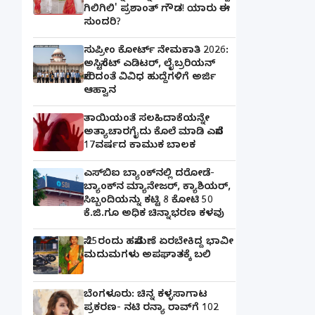
ಗಿಲಿಗಿಲಿ' ಪ್ರಶಾಂತ್ ಗೌಡ! ಯಾರು ಈ
ಸುಂದರಿ?
ಸುಪ್ರೀಂ ಕೋರ್ಟ್ ನೇಮಕಾತಿ 2026:
ಅಸಿಸ್ಟೆಂಟ್ ಎಡಿಟರ್, ಲೈಬ್ರರಿಯನ್
ಸೇರಿದಂತೆ ವಿವಿಧ ಹುದ್ದೆಗಳಿಗೆ ಅರ್ಜಿ
ಆಹ್ವಾನ
ತಾಯಿಯಂತೆ ಸಲಹಿದಾಕೆಯನ್ನೇ
ಅತ್ಯಾಚಾರಗೈದು ಕೊಲೆ ಮಾಡಿ ಎಸೆದ
17ವರ್ಷದ ಕಾಮುಕ ಬಾಲಕ
ಎಸ್‌ಬಿಐ ಬ್ಯಾಂಕ್‌ನಲ್ಲಿ‌ ದರೋಡೆ-
ಬ್ಯಾಂಕ್​ನ ಮ್ಯಾನೇಜರ್‌, ಕ್ಯಾಶಿಯರ್‌,
ಸಿಬ್ಬಂದಿಯನ್ನು ಕಟ್ಟಿ 8 ಕೋಟಿ 50
ಕೆ.ಜಿ.ಗೂ ಅಧಿಕ ಚಿನ್ನಾಭರಣ ಕಳವು
ಸೆ.25ರಂದು ಹಸೆಮಣೆ ಏರಬೇಕಿದ್ದ ಭಾವೀ
ಮದುಮಗಳು ಅಪಘಾತಕ್ಕೆ ಬಲಿ
ಬೆಂಗಳೂರು: ಚಿನ್ನ ಕಳ್ಳಸಾಗಾಟ
ಪ್ರಕರಣ- ನಟಿ ರನ್ಯಾ ರಾವ್‌ಗೆ 102