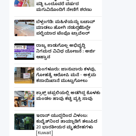
ಪತ್ನಿ ಒಂದೂವರೆ ವರ್ಷದ
ಮಗುವಿನೊಂದಿಗೆ ನೇಣಿಗೆ ಶರಣು
ಬೆಳ್ತಂಗಡಿ: ಮಹಿಳೆಯನ್ನು ಬಚಾವ್
ಮಾಡಲು ಹೋಗಿ ನಡುರಸ್ತೆಯಲ್ಲೇ
ಪಲ್ಟಿಯಾದ ಟೆಂಪೊ ಟ್ರಾವೆಲರ್
ರಾಜ್ಯ ಕಾಡುಗೊಲ್ಲ ಅಭಿವೃದ್ಧಿ
ನಿಗಮದ ವಿವಿಧ ಯೋಜನೆ : ಅರ್ಜಿ
ಆಹ್ವಾನ
ಮಂಗಳೂರು: ಜಾನುವಾರು ಕಳವು,
ಗೋಹತ್ಯೆ ಆರೋಪಿ ಮನೆ - ಅಕ್ರಮ
ಕಸಾಯಿಖಾನೆ ಮುಟ್ಟುಗೋಲು
ಕ್ರಾಕ್ಸ್ ಚಪ್ಪಲಿಯಲ್ಲಿ ಅಡಗಿದ್ದ ಕೊಳಕು
ಮಂಡಲ ಹಾವು ಕಚ್ಚಿ ವ್ಯಕ್ತಿ ಸಾವು
ಇರಾನ್ ಯುದ್ಧದಿಂದ ವಿಳಂಬ:
ಕುವೈತ್‌ನಿಂದ ತಾಯ್ನಾಡಿಗೆ ತಲುಪಿದ
20 ಭಾರತೀಯರ ಮೃತದೇಹಗಳು
[Kuwait]