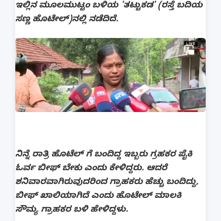
ಇಲ್ಲಿನ ಮೂಲಮುಟ್ಟಂ ಬಳಿಯ 'ತಟ್ಟುಕಡ' (ರಸ್ತೆ ಬದಿಯ
ಸಣ್ಣ ಹೊಟೇಲ್)ನಲ್ಲಿ ನಡೆದಿದೆ.
ನಿನ್ನೆ ರಾತ್ರಿ ಹೊಟೆಲ್ ಗೆ ಬಂದಿದ್ದ ಇಬ್ಬರು ಗ್ರಹಕರ ಪೈಕಿ
ಓರ್ವ ಬೀಫ್ ಬೇಕು ಎಂದು ಕೇಳಿದ್ದರು. ಆದರೆ
ಶನಿವಾರವಾಗಿರುವುದರಿಂದ ಗ್ರಾಹಕರು ಹೆಚ್ಚು ಬಂದಿದ್ದು,
ಬೀಫ್ ಖಾಲಿಯಾಗಿದೆ ಎಂದು ಹೊಟೇಲ್ ಮಾಲಕಿ
ಸೌಮ್ಯ ಗ್ರಾಹಕರ ಬಳಿ ಹೇಳಿದ್ದಳು.