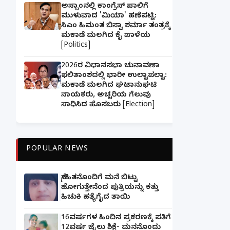
ಅಸ್ಸಾಂನಲ್ಲಿ ಕಾಂಗ್ರೆಸ್ ಪಾಲಿಗೆ
ಮುಳುವಾದ 'ಮಿಯಾ' ಹಣೆಪಟ್ಟಿ:
ಸಿಎಂ ಹಿಮಂತ ಬಿಸ್ವಾ ಶರ್ಮಾ ತಂತ್ರಕ್ಕೆ
ಮಕಾಡೆ ಮಲಗಿದ ಕೈ ಪಾಳೆಯ
[Politics]
2026ರ ವಿಧಾನಸಭಾ ಚುನಾವಣಾ
ಫಲಿತಾಂಶದಲ್ಲಿ ಭಾರೀ ಉಲ್ಟಾಪಲ್ಟಾ:
ಮಕಾಡೆ ಮಲಗಿದ ಘಟಾನುಘಟಿ
ನಾಯಕರು, ಅಚ್ಚರಿಯ ಗೆಲುವು
ಸಾಧಿಸಿದ ಹೊಸಬರು [Election]
POPULAR NEWS
ಸ್ನೇಹಿತನೊಂದಿಗೆ ಮನೆ ಬಿಟ್ಟು
ಹೋಗುತ್ತೇನೆಂದ ಪುತ್ರಿಯನ್ನು ಕತ್ತು
ಹಿಚುಕಿ ಹತ್ಯೆಗೈದ ತಾಯಿ
16ವರ್ಷಗಳ ಹಿಂದಿನ ಪ್ರಕರಣಕ್ಕೆ ಪತಿಗೆ
12ವರ್ಷ ಜೈಲು ಶಿಕ್ಷೆ- ಮನನೊಂದು