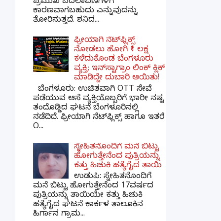
ಪ್ರಮುಖ ಬದಲಾವಣೆಗಳಿಗೆ
ಕಾರಣವಾಗಬಹುದು ಎನ್ನುವುದನ್ನು
ತೋರಿಸುತ್ತದೆ. ಶನಿದ...
ಫ್ರೀಯಾಗಿ ನೆಟ್‌ಫ್ಲಿಕ್ಸ್
ನೋಡಲು ಹೋಗಿ ₹1 ಲಕ್ಷ
ಕಳೆದುಕೊಂಡ ಬೆಂಗಳೂರು
ವ್ಯಕ್ತಿ; ಇನ್‌ಸ್ಟಾಗ್ರಾಂ ಲಿಂಕ್ ಕ್ಲಿಕ್
ಮಾಡಿದ್ದೇ ದುಬಾರಿ ಆಯಿತು!
ಬೆಂಗಳೂರು: ಉಚಿತವಾಗಿ OTT ಸೇವೆ
ಪಡೆಯುವ ಆಸೆ ವ್ಯಕ್ತಿಯೊಬ್ಬರಿಗೆ ಭಾರೀ ನಷ್ಟ
ತಂದೊಡ್ಡಿದ ಘಟನೆ ಬೆಂಗಳೂರಿನಲ್ಲಿ
ನಡೆದಿದೆ. ಫ್ರೀಯಾಗಿ ನೆಟ್‌ಫ್ಲಿಕ್ಸ್ ಹಾಗೂ ಇತರೆ
O...
ಸ್ನೇಹಿತನೊಂದಿಗೆ ಮನೆ ಬಿಟ್ಟು
ಹೋಗುತ್ತೇನೆಂದ ಪುತ್ರಿಯನ್ನು
ಕತ್ತು ಹಿಚುಕಿ ಹತ್ಯೆಗೈದ ತಾಯಿ
ಉಡುಪಿ: ಸ್ನೇಹಿತನೊಂದಿಗೆ
ಮನೆ ಬಿಟ್ಟು ಹೋಗುತ್ತೇನೆಂದ 17ವರ್ಷದ
ಪುತ್ರಿಯನ್ನು ತಾಯಿಯೇ ಕತ್ತು ಹಿಚುಕಿ
ಹತ್ಯೆಗೈದ ಘಟನೆ ಕಾರ್ಕಳ ತಾಲೂಕಿನ
ಹಿರ್ಗಾನ ಗ್ರಾಮ...