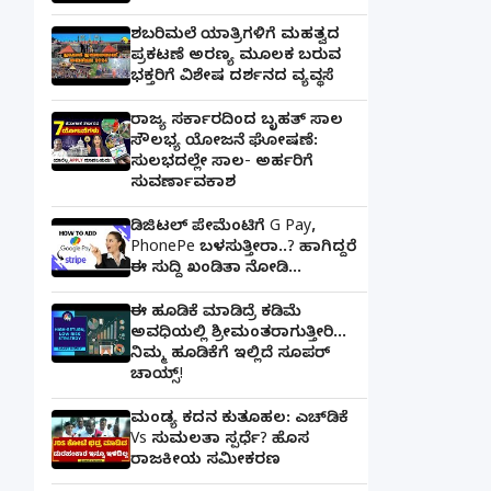
ಶಬರಿಮಲೆ ಯಾತ್ರಿಗಳಿಗೆ ಮಹತ್ವದ
ಪ್ರಕಟಣೆ ಅರಣ್ಯ ಮೂಲಕ ಬರುವ
ಭಕ್ತರಿಗೆ ವಿಶೇಷ ದರ್ಶನದ ವ್ಯವಸ್ಥೆ
ರಾಜ್ಯ ಸರ್ಕಾರದಿಂದ ಬೃಹತ್ ಸಾಲ
ಸೌಲಭ್ಯ ಯೋಜನೆ ಘೋಷಣೆ:
ಸುಲಭದಲ್ಲೇ ಸಾಲ- ಅರ್ಹರಿಗೆ
ಸುವರ್ಣಾವಕಾಶ
ಡಿಜಿಟಲ್ ಪೇಮೆಂಟಿಗೆ G Pay,
PhonePe ಬಳಸುತ್ತೀರಾ..? ಹಾಗಿದ್ದರೆ
ಈ ಸುದ್ದಿ ಖಂಡಿತಾ ನೋಡಿ...
ಈ ಹೂಡಿಕೆ ಮಾಡಿದ್ರೆ ಕಡಿಮೆ
ಅವಧಿಯಲ್ಲಿ ಶ್ರೀಮಂತರಾಗುತ್ತೀರಿ...
ನಿಮ್ಮ ಹೂಡಿಕೆಗೆ ಇಲ್ಲಿದೆ ಸೂಪರ್
ಚಾಯ್ಸ್‌!
ಮಂಡ್ಯ ಕದನ ಕುತೂಹಲ: ಎಚ್‌ಡಿಕೆ
Vs ಸುಮಲತಾ ಸ್ಪರ್ಧೆ? ಹೊಸ
ರಾಜಕೀಯ ಸಮೀಕರಣ