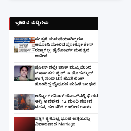
ಇತ್ತೀಚಿನ ಸುದ್ದಿಗಳು
ಸಂತ್ರಸ್ತೆಗೆ ಮದುವೆಯಾಗಿದ್ದರೂ
ಆರೋಪಿ ಮೇಲಿನ ಪೋಕ್ಸೋ ಕೇಸ್
ರದ್ದಾಗಲ್ಲ: ಹೈಕೋರ್ಟ್ ಮಹತ್ವದ
ಆದೇಶ
ಫೋನ್ ನಲ್ಲೇ ಪಾಕ್ ಮುಫ್ತಿಯಿಂದ
ಮತಾಂತರ: ಜೈಶ್-ಎ-ಮೊಹಮ್ಮದ್
ಉಗ್ರ ಸಂಘಟನೆ ಜೊತೆ ಲಿಂಕ್
ಹೊಂದಿದ್ದ ಜೈಪುರದ ಮಹಿಳೆ ಬಂಧನ!
ಲಕ್ನೋ ಗೇಮಿಂಗ್ ಜೋನ್‌ನಲ್ಲಿ ಭೀಕರ
ಅಗ್ನಿ ಅವಘಡ: 12 ಮಂದಿ ಸಜೀವ
ದಹನ, ಹಲವರಿಗೆ ಗಂಭೀರ ಗಾಯ
ಪತ್ನಿಗೆ ಕೈಕೊಟ್ಟ ಭೂಪ ಅತ್ತೆಯನ್ನು
ವಿವಾಹವಾದ Marriage