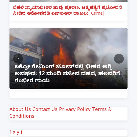
ದೆಹಲಿ ನ್ಯಾಯಾಧೀಶರ ಸಾವು ಪ್ರಕರಣ: ಆತ್ಮಹತ್ಯೆಗೆ ಪ್ರಚೋದನೆ
ನೀಡಿದ ಆರೋಪದಡಿ ಎಫ್‌ಐಆರ್ ದಾಖಲು [Crime]
‹
›
:
ಲಕ್ನೋ ಗೇಮಿಂಗ್ ಜೋನ್‌ನಲ್ಲಿ ಭೀಕರ ಅಗ್ನಿ
ಅವಘಡ: 12 ಮಂದಿ ಸಜೀವ ದಹನ, ಹಲವರಿಗೆ
ಪ
ಗಂಭೀರ ಗಾಯ
M
About Us
Contact Us
Privacy Policy
Terms &
Conditions
f
x
y
i