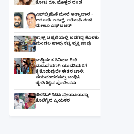
ಕೋಟಿ ರೂ. ಮೊತ್ತದ ದಂಡ
ಎಫ್‌ಬಿ ಸ್ನೇಹಿತೆ ಮೇಲೆ ಅತ್ಯಾಚಾರ -
ಆರೋಪಿ ಅರೆಸ್ಟ್, ಆರೋಪಿ ತಂದೆ
ಮೇಲೂ ಎಫ್ಐಆರ್
ಕ್ರಾಕ್ಸ್ ಚಪ್ಪಲಿಯಲ್ಲಿ ಅಡಗಿದ್ದ ಕೊಳಕು
ಮಂಡಲ ಹಾವು ಕಚ್ಚಿ ವ್ಯಕ್ತಿ ಸಾವು
ಬುದ್ಧಿವಂತ ಸಿನಿಮಾ ರೀತಿ
ಮದುವೆಯಾಗಿ ಯುವತಿಯರಿಗೆ
ಕೈಕೊಡುವುದೇ ಈತನ ಚಾಳಿ:
ನಯವಂಚಕನನ್ನು ಬಂಧಿಸಿ
ಜೈಲಿಗಟ್ಟಿದ ಪೊಲೀಸರು
ಜಿಲೆಟಿನ್ ಸಿಡಿಸಿ ಪ್ರೇಯಸಿಯನ್ನು
ಕೊಲೆಗೈದ ಪ್ರಿಯಕರ