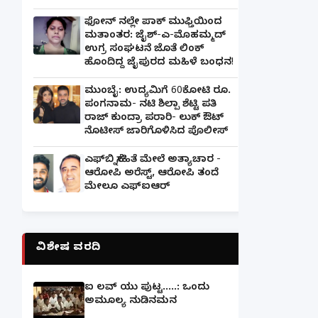
ಫೋನ್ ನಲ್ಲೇ ಪಾಕ್ ಮುಫ್ತಿಯಿಂದ
ಮತಾಂತರ: ಜೈಶ್-ಎ-ಮೊಹಮ್ಮದ್
ಉಗ್ರ ಸಂಘಟನೆ ಜೊತೆ ಲಿಂಕ್
ಹೊಂದಿದ್ದ ಜೈಪುರದ ಮಹಿಳೆ ಬಂಧನ!
ಮುಂಬೈ: ಉದ್ಯಮಿಗೆ 60ಕೋಟಿ ರೂ.
ಪಂಗನಾಮ- ನಟಿ ಶಿಲ್ಪಾ ಶೆಟ್ಟಿ ಪತಿ
ರಾಜ್ ಕುಂದ್ರಾ ಪರಾರಿ- ಲುಕ್ ಔಟ್
ನೊಟೀಸ್ ಜಾರಿಗೊಳಿಸಿದ ಪೊಲೀಸ್
ಎಫ್‌ಬಿ ಸ್ನೇಹಿತೆ ಮೇಲೆ ಅತ್ಯಾಚಾರ -
ಆರೋಪಿ ಅರೆಸ್ಟ್, ಆರೋಪಿ ತಂದೆ
ಮೇಲೂ ಎಫ್ಐಆರ್
ವಿಶೇಷ ವರದಿ
ಐ ಲವ್ ಯು ಪುಟ್ಟ.....: ಒಂದು
ಅಮೂಲ್ಯ ನುಡಿನಮನ