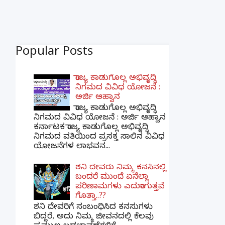
Popular Posts
ರಾಜ್ಯ ಕಾಡುಗೊಲ್ಲ ಅಭಿವೃದ್ಧಿ
ನಿಗಮದ ವಿವಿಧ ಯೋಜನೆ :
ಅರ್ಜಿ ಆಹ್ವಾನ
ರಾಜ್ಯ ಕಾಡುಗೊಲ್ಲ ಅಭಿವೃದ್ಧಿ
ನಿಗಮದ ವಿವಿಧ ಯೋಜನೆ : ಅರ್ಜಿ ಆಹ್ವಾನ
ಕರ್ನಾಟಕ ರಾಜ್ಯ ಕಾಡುಗೊಲ್ಲ ಅಭಿವೃದ್ಧಿ
ನಿಗಮದ ವತಿಯಿಂದ ಪ್ರಸಕ್ತ ಸಾಲಿನ ವಿವಿಧ
ಯೋಜನೆಗಳ ಲಾಭವನ...
ಶನಿ ದೇವರು ನಿಮ್ಮ ಕನಸಿನಲ್ಲಿ
ಬಂದರೆ ಮುಂದೆ ಏನೆಲ್ಲಾ
ಪರಿಣಾಮಗಳು ಎದುರಾಗುತ್ತವೆ
ಗೊತ್ತಾ..??
ಶನಿ ದೇವರಿಗೆ ಸಂಬಂಧಿಸಿದ ಕನಸುಗಳು
ಬಿದ್ದರೆ, ಅದು ನಿಮ್ಮ ಜೀವನದಲ್ಲಿ ಕೆಲವು