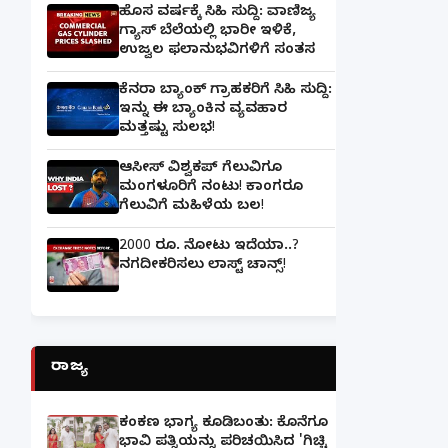
ಹೊಸ ವರ್ಷಕ್ಕೆ ಸಿಹಿ ಸುದ್ದಿ: ವಾಣಿಜ್ಯ
ಗ್ಯಾಸ್‌ ಬೆಲೆಯಲ್ಲಿ ಭಾರೀ ಇಳಿಕೆ,
ಉಜ್ವಲ ಫಲಾನುಭವಿಗಳಿಗೆ ಸಂತಸ
ಕೆನರಾ ಬ್ಯಾಂಕ್‌ ಗ್ರಾಹಕರಿಗೆ ಸಿಹಿ ಸುದ್ದಿ:
ಇನ್ನು ಈ ಬ್ಯಾಂಕಿನ ವ್ಯವಹಾರ
ಮತ್ತಷ್ಟು ಸುಲಭ!
ಆಸೀಸ್ ವಿಶ್ವಕಪ್ ಗೆಲುವಿಗೂ
ಮಂಗಳೂರಿಗೆ ನಂಟು! ಕಾಂಗರೂ
ಗೆಲುವಿಗೆ ಮಹಿಳೆಯ ಬಲ!
2000 ರೂ. ನೋಟು ಇದೆಯಾ..?
ನಗದೀಕರಿಸಲು ಲಾಸ್ಟ್‌ ಚಾನ್ಸ್‌!
ರಾಜ್ಯ
ಕಂಕಣ ಭಾಗ್ಯ ಕೂಡಿಬಂತು: ಕೊನೆಗೂ
ಭಾವಿ ಪತ್ನಿಯನ್ನು ಪರಿಚಯಿಸಿದ 'ಗಿಚ್ಚಿ