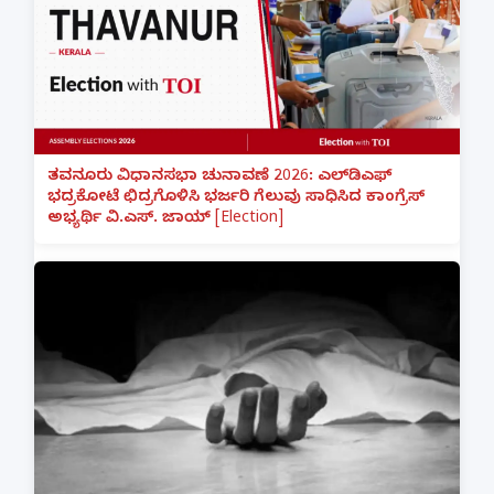
ತವನೂರು ವಿಧಾನಸಭಾ ಚುನಾವಣೆ 2026: ಎಲ್‌ಡಿಎಫ್
ಭದ್ರಕೋಟೆ ಛಿದ್ರಗೊಳಿಸಿ ಭರ್ಜರಿ ಗೆಲುವು ಸಾಧಿಸಿದ ಕಾಂಗ್ರೆಸ್
ಅಭ್ಯರ್ಥಿ ವಿ.ಎಸ್. ಜಾಯ್ [Election]