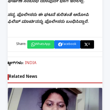
ಘರ್ಷಣೆ ಸಂಬಂಧ ಯಾವುದೇ ಭಾಗಿ ಇರಲಿಲ್ಲ.
ಸದ್ಯ ಪೊಲೀಸರು ಈ ಘಟನೆ ಕುರಿತಂತೆ ಆರೋಪಿ
ಫಿಲಿಪ್ ಮಾರ್ಟಿನನ್ನು ಪೊಲೀಸರು ಬಂಧಿಸಿದ್ದಾರೆ.
Share:
WhatsApp
Facebook
X
ಟ್ಯಾಗ್‌ಗಳು:
INDIA
Related News