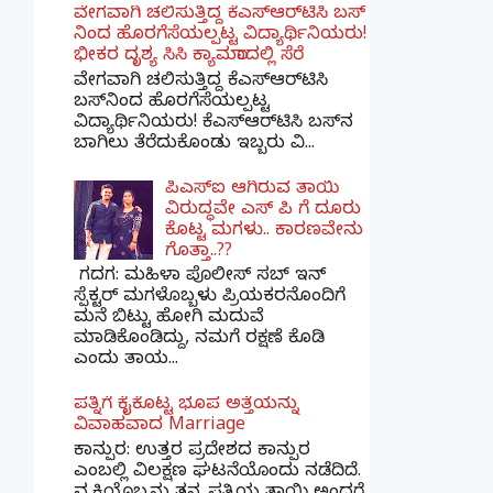
ವೇಗವಾಗಿ ಚಲಿಸುತ್ತಿದ್ದ ಕೆಎಸ್​ಆರ್​ಟಿಸಿ ಬಸ್​
ನಿಂದ ಹೊರಗೆಸೆಯಲ್ಪಟ್ಟ ವಿದ್ಯಾರ್ಥಿನಿಯರು!
ಭೀಕರ ದೃಶ್ಯ ಸಿಸಿ ಕ್ಯಾಮರಾದಲ್ಲಿ ಸೆರೆ
ವೇಗವಾಗಿ ಚಲಿಸುತ್ತಿದ್ದ ಕೆಎಸ್‌ಆರ್‌ಟಿಸಿ
ಬಸ್‌ನಿಂದ ಹೊರಗೆಸೆಯಲ್ಪಟ್ಟ
ವಿದ್ಯಾರ್ಥಿನಿಯರು! ಕೆಎಸ್‌ಆರ್‌ಟಿಸಿ ಬಸ್‌ನ
ಬಾಗಿಲು ತೆರೆದುಕೊಂಡು ಇಬ್ಬರು ವಿ...
ಪಿಎಸ್​ಐ ಆಗಿರುವ ತಾಯಿ
ವಿರುದ್ಧವೇ ಎಸ್ ಪಿ ಗೆ ದೂರು
ಕೊಟ್ಟ ಮಗಳು.. ಕಾರಣವೇನು
ಗೊತ್ತಾ..??
ಗದಗ​: ಮಹಿಳಾ ಪೊಲೀಸ್​ ಸಬ್ ​ಇನ್​
ಸ್ಪೆಕ್ಟರ್​ ಮಗಳೊಬ್ಬಳು ಪ್ರಿಯಕರನೊಂದಿಗೆ
ಮನೆ ಬಿಟ್ಟು ಹೋಗಿ ಮದುವೆ
ಮಾಡಿಕೊಂಡಿದ್ದು, ನಮಗೆ ರಕ್ಷಣೆ ಕೊಡಿ
ಎಂದು ತಾಯ...
ಪತ್ನಿಗೆ ಕೈಕೊಟ್ಟ ಭೂಪ ಅತ್ತೆಯನ್ನು
ವಿವಾಹವಾದ Marriage
ಕಾನ್ಪುರ: ಉತ್ತರ ಪ್ರದೇಶದ ಕಾನ್ಪುರ
ಎಂಬಲ್ಲಿ ವಿಲಕ್ಷಣ ಘಟನೆಯೊಂದು ನಡೆದಿದೆ.