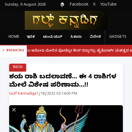
Sunday, 9 August 2026
🏠
Facebook
X
YouTube
HOME
ಭಾರತ
ಚಾಂಪಿಯನ್
ಸಿತಾರಾ
ವಿದೇಶ
GADGETS
|
್ದರೂ ಆರೋಪಿ ಮೇಲಿನ ಪೋಕ್ಸೋ ಕೇಸ್ ರದ್ದಾಗಲ್ಲ: ಹೈಕೋರ್ಟ್ ಮಹತ್ವದ ಆದೇಶ
ಫೋನ
BREAKING
INDIA
ಶನಿಯ ರಾಶಿ ಬದಲಾವಣೆ... ಈ 4 ರಾಶಿಗಳ
ಮೇಲೆ ವಿಶೇಷ ಪರಿಣಾಮ...!!
Gulf kannadiga
1/18/2022 02:14:00 PM