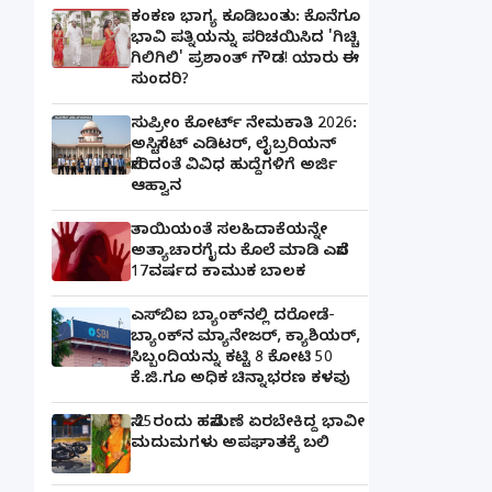
ಕಂಕಣ ಭಾಗ್ಯ ಕೂಡಿಬಂತು: ಕೊನೆಗೂ
ಭಾವಿ ಪತ್ನಿಯನ್ನು ಪರಿಚಯಿಸಿದ 'ಗಿಚ್ಚಿ
ಗಿಲಿಗಿಲಿ' ಪ್ರಶಾಂತ್ ಗೌಡ! ಯಾರು ಈ
ಸುಂದರಿ?
ಸುಪ್ರೀಂ ಕೋರ್ಟ್ ನೇಮಕಾತಿ 2026:
ಅಸಿಸ್ಟೆಂಟ್ ಎಡಿಟರ್, ಲೈಬ್ರರಿಯನ್
ಸೇರಿದಂತೆ ವಿವಿಧ ಹುದ್ದೆಗಳಿಗೆ ಅರ್ಜಿ
ಆಹ್ವಾನ
ತಾಯಿಯಂತೆ ಸಲಹಿದಾಕೆಯನ್ನೇ
ಅತ್ಯಾಚಾರಗೈದು ಕೊಲೆ ಮಾಡಿ ಎಸೆದ
17ವರ್ಷದ ಕಾಮುಕ ಬಾಲಕ
ಎಸ್‌ಬಿಐ ಬ್ಯಾಂಕ್‌ನಲ್ಲಿ‌ ದರೋಡೆ-
ಬ್ಯಾಂಕ್​ನ ಮ್ಯಾನೇಜರ್‌, ಕ್ಯಾಶಿಯರ್‌,
ಸಿಬ್ಬಂದಿಯನ್ನು ಕಟ್ಟಿ 8 ಕೋಟಿ 50
ಕೆ.ಜಿ.ಗೂ ಅಧಿಕ ಚಿನ್ನಾಭರಣ ಕಳವು
ಸೆ.25ರಂದು ಹಸೆಮಣೆ ಏರಬೇಕಿದ್ದ ಭಾವೀ
ಮದುಮಗಳು ಅಪಘಾತಕ್ಕೆ ಬಲಿ