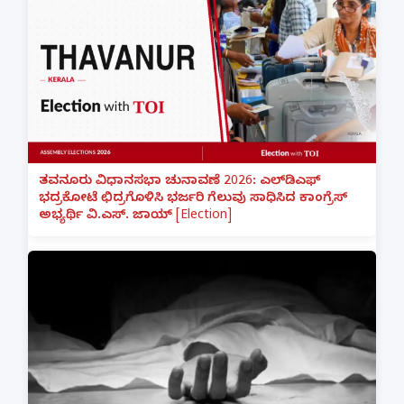
ತವನೂರು ವಿಧಾನಸಭಾ ಚುನಾವಣೆ 2026: ಎಲ್‌ಡಿಎಫ್
ಭದ್ರಕೋಟೆ ಛಿದ್ರಗೊಳಿಸಿ ಭರ್ಜರಿ ಗೆಲುವು ಸಾಧಿಸಿದ ಕಾಂಗ್ರೆಸ್
ಅಭ್ಯರ್ಥಿ ವಿ.ಎಸ್. ಜಾಯ್ [Election]