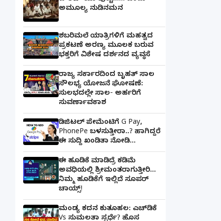
ಅಮೂಲ್ಯ ನುಡಿನಮನ
ಶಬರಿಮಲೆ ಯಾತ್ರಿಗಳಿಗೆ ಮಹತ್ವದ
ಪ್ರಕಟಣೆ ಅರಣ್ಯ ಮೂಲಕ ಬರುವ
ಭಕ್ತರಿಗೆ ವಿಶೇಷ ದರ್ಶನದ ವ್ಯವಸ್ಥೆ
ರಾಜ್ಯ ಸರ್ಕಾರದಿಂದ ಬೃಹತ್ ಸಾಲ
ಸೌಲಭ್ಯ ಯೋಜನೆ ಘೋಷಣೆ:
ಸುಲಭದಲ್ಲೇ ಸಾಲ- ಅರ್ಹರಿಗೆ
ಸುವರ್ಣಾವಕಾಶ
ಡಿಜಿಟಲ್ ಪೇಮೆಂಟಿಗೆ G Pay,
PhonePe ಬಳಸುತ್ತೀರಾ..? ಹಾಗಿದ್ದರೆ
ಈ ಸುದ್ದಿ ಖಂಡಿತಾ ನೋಡಿ...
ಈ ಹೂಡಿಕೆ ಮಾಡಿದ್ರೆ ಕಡಿಮೆ
ಅವಧಿಯಲ್ಲಿ ಶ್ರೀಮಂತರಾಗುತ್ತೀರಿ...
ನಿಮ್ಮ ಹೂಡಿಕೆಗೆ ಇಲ್ಲಿದೆ ಸೂಪರ್
ಚಾಯ್ಸ್‌!
ಮಂಡ್ಯ ಕದನ ಕುತೂಹಲ: ಎಚ್‌ಡಿಕೆ
Vs ಸುಮಲತಾ ಸ್ಪರ್ಧೆ? ಹೊಸ