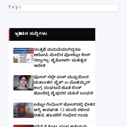
f
x
y
i
ಇತ್ತೀಚಿನ ಸುದ್ದಿಗಳು
ಸಂತ್ರಸ್ತೆಗೆ ಮದುವೆಯಾಗಿದ್ದರೂ
ಆರೋಪಿ ಮೇಲಿನ ಪೋಕ್ಸೋ ಕೇಸ್
ರದ್ದಾಗಲ್ಲ: ಹೈಕೋರ್ಟ್ ಮಹತ್ವದ
ಆದೇಶ
ಫೋನ್ ನಲ್ಲೇ ಪಾಕ್ ಮುಫ್ತಿಯಿಂದ
ಮತಾಂತರ: ಜೈಶ್-ಎ-ಮೊಹಮ್ಮದ್
ಉಗ್ರ ಸಂಘಟನೆ ಜೊತೆ ಲಿಂಕ್
ಹೊಂದಿದ್ದ ಜೈಪುರದ ಮಹಿಳೆ ಬಂಧನ!
ಲಕ್ನೋ ಗೇಮಿಂಗ್ ಜೋನ್‌ನಲ್ಲಿ ಭೀಕರ
ಅಗ್ನಿ ಅವಘಡ: 12 ಮಂದಿ ಸಜೀವ
ದಹನ, ಹಲವರಿಗೆ ಗಂಭೀರ ಗಾಯ