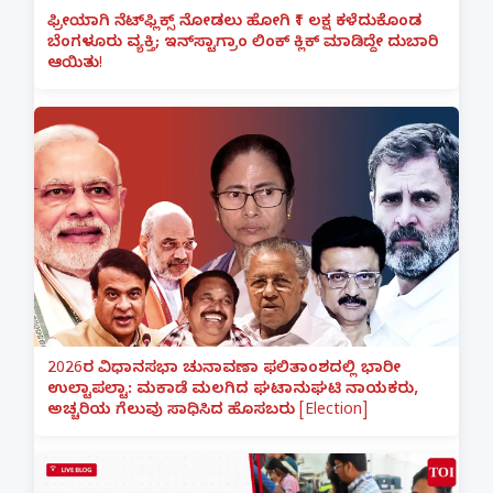
ಫ್ರೀಯಾಗಿ ನೆಟ್‌ಫ್ಲಿಕ್ಸ್ ನೋಡಲು ಹೋಗಿ ₹1 ಲಕ್ಷ ಕಳೆದುಕೊಂಡ
ಬೆಂಗಳೂರು ವ್ಯಕ್ತಿ; ಇನ್‌ಸ್ಟಾಗ್ರಾಂ ಲಿಂಕ್ ಕ್ಲಿಕ್ ಮಾಡಿದ್ದೇ ದುಬಾರಿ
ಆಯಿತು!
2026ರ ವಿಧಾನಸಭಾ ಚುನಾವಣಾ ಫಲಿತಾಂಶದಲ್ಲಿ ಭಾರೀ
ಉಲ್ಟಾಪಲ್ಟಾ: ಮಕಾಡೆ ಮಲಗಿದ ಘಟಾನುಘಟಿ ನಾಯಕರು,
ಅಚ್ಚರಿಯ ಗೆಲುವು ಸಾಧಿಸಿದ ಹೊಸಬರು [Election]