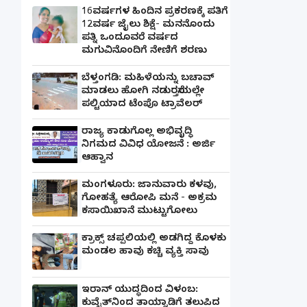
16ವರ್ಷಗಳ ಹಿಂದಿನ ಪ್ರಕರಣಕ್ಕೆ ಪತಿಗೆ
12ವರ್ಷ ಜೈಲು ಶಿಕ್ಷೆ- ಮನನೊಂದು
ಪತ್ನಿ ಒಂದೂವರೆ ವರ್ಷದ
ಮಗುವಿನೊಂದಿಗೆ ನೇಣಿಗೆ ಶರಣು
ಬೆಳ್ತಂಗಡಿ: ಮಹಿಳೆಯನ್ನು ಬಚಾವ್
ಮಾಡಲು ಹೋಗಿ ನಡುರಸ್ತೆಯಲ್ಲೇ
ಪಲ್ಟಿಯಾದ ಟೆಂಪೊ ಟ್ರಾವೆಲರ್
ರಾಜ್ಯ ಕಾಡುಗೊಲ್ಲ ಅಭಿವೃದ್ಧಿ
ನಿಗಮದ ವಿವಿಧ ಯೋಜನೆ : ಅರ್ಜಿ
ಆಹ್ವಾನ
ಮಂಗಳೂರು: ಜಾನುವಾರು ಕಳವು,
ಗೋಹತ್ಯೆ ಆರೋಪಿ ಮನೆ - ಅಕ್ರಮ
ಕಸಾಯಿಖಾನೆ ಮುಟ್ಟುಗೋಲು
ಕ್ರಾಕ್ಸ್ ಚಪ್ಪಲಿಯಲ್ಲಿ ಅಡಗಿದ್ದ ಕೊಳಕು
ಮಂಡಲ ಹಾವು ಕಚ್ಚಿ ವ್ಯಕ್ತಿ ಸಾವು
ಇರಾನ್ ಯುದ್ಧದಿಂದ ವಿಳಂಬ:
ಕುವೈತ್‌ನಿಂದ ತಾಯ್ನಾಡಿಗೆ ತಲುಪಿದ