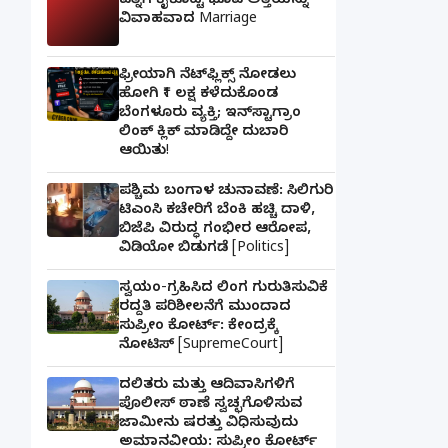
ಪತ್ನಿಗೆ ಕೈಕೊಟ್ಟ ಭೂಪ ಅತ್ತೆಯನ್ನು
ವಿವಾಹವಾದ Marriage
ಫ್ರೀಯಾಗಿ ನೆಟ್‌ಫ್ಲಿಕ್ಸ್ ನೋಡಲು
ಹೋಗಿ ₹1 ಲಕ್ಷ ಕಳೆದುಕೊಂಡ
ಬೆಂಗಳೂರು ವ್ಯಕ್ತಿ; ಇನ್‌ಸ್ಟಾಗ್ರಾಂ
ಲಿಂಕ್ ಕ್ಲಿಕ್ ಮಾಡಿದ್ದೇ ದುಬಾರಿ
ಆಯಿತು!
ಪಶ್ಚಿಮ ಬಂಗಾಳ ಚುನಾವಣೆ: ಸಿಲಿಗುರಿ
ಟಿಎಂಸಿ ಕಚೇರಿಗೆ ಬೆಂಕಿ ಹಚ್ಚಿ ದಾಳಿ,
ಬಿಜೆಪಿ ವಿರುದ್ಧ ಗಂಭೀರ ಆರೋಪ,
ವಿಡಿಯೋ ಬಿಡುಗಡೆ [Politics]
ಸ್ವಯಂ-ಗ್ರಹಿಸಿದ ಲಿಂಗ ಗುರುತಿಸುವಿಕೆ
ರದ್ದತಿ ಪರಿಶೀಲನೆಗೆ ಮುಂದಾದ
ಸುಪ್ರೀಂ ಕೋರ್ಟ್: ಕೇಂದ್ರಕ್ಕೆ
ನೋಟಿಸ್ [SupremeCourt]
ದಲಿತರು ಮತ್ತು ಆದಿವಾಸಿಗಳಿಗೆ
ಪೊಲೀಸ್ ಠಾಣೆ ಸ್ವಚ್ಛಗೊಳಿಸುವ
ಜಾಮೀನು ಷರತ್ತು ವಿಧಿಸುವುದು
ಅಮಾನವೀಯ: ಸುಪ್ರೀಂ ಕೋರ್ಟ್