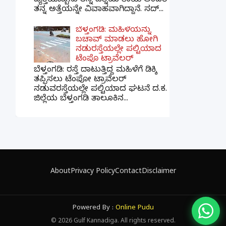
ವ್ಯಕ್ತಿಯೊಬ್ಬನು ತನ್ನ ಪತ್ನಿಯ ತಾಯಿ ಅಂದರೆ
ತನ್ನ ಅತ್ತೆಯನ್ನೇ ವಿವಾಹವಾಗಿದ್ದಾನೆ. ಸದ್...
ಬೆಳ್ತಂಗಡಿ: ಮಹಿಳೆಯನ್ನು
ಬಚಾವ್ ಮಾಡಲು ಹೋಗಿ
ನಡುರಸ್ತೆಯಲ್ಲೇ ಪಲ್ಟಿಯಾದ
ಟೆಂಪೊ ಟ್ರಾವೆಲರ್
ಬೆಳ್ತಂಗಡಿ: ರಸ್ತೆ ದಾಟುತ್ತಿದ್ದ ಮಹಿಳೆಗೆ ಡಿಕ್ಕಿ
ತಪ್ಪಿಸಲು ಟೆಂಪೋ ಟ್ರಾವೆಲರ್
ನಡುವರಸ್ತೆಯಲ್ಲೇ ಪಲ್ಟಿಯಾದ ಘಟನೆ ದ.ಕ.
ಜಿಲ್ಲೆಯ ಬೆಳ್ತಂಗಡಿ ತಾಲೂಕಿನ...
×
📢 ನಮ್ಮ WhatsApp ಗ್ರೂಪ್‌ಗೆ ಸೇರಿ — ತಕ್ಷಣದ
ಬ್ರೇಕಿಂಗ್ ನ್ಯೂಸ್ ಪಡೆಯಿರಿ!
About
Privacy Policy
Contact
Disclaimer
ಗ್ರೂಪ್‌ಗೆ ಸೇರಿ
Powered By :
Online Pudu
©
2026
Gulf Kannadiga. All rights reserved.