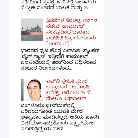
ವತಿಯಿಂದ ಪ್ರಸಕ್ತ ಸಾಲಿನಲ್ಲಿ ಇಲಾಖೆಯ
ಮೆಟ್ರಿಕ್ ನಂತರದ ಬಾಲಕ ಮತ್ತು ಬ...
ಕ್ಷಿಪಣಿಗಳ ನೆರಳಲ್ಲಿ, ಗಣಿಗಳ
ನಡುವೆ: ಹಾರ್ಮುಜ್
ಸಂಕಷ್ಟದಿಂದ ಭಾರತದ
ಎಲ್‌ಪಿಜಿ ಟ್ಯಾಂಕರ್ ಪಾರು
[Hormuz]
ಭಾರತದ ಧ್ವಜ ಹೊತ್ತ ಎಲ್‌ಪಿಜಿ ಟ್ಯಾಂಕರ್
'ಪೈನ್ ಗ್ಯಾಸ್' ಇತ್ತೀಚೆಗೆ ಹಾರ್ಮುಜ್
ಜಲಸಂಧಿಯಲ್ಲಿ ಇರಾನ್‌ನಿಂದ ವಿಧಿಸಲಾದ
ಸಂಚಾರ ನಿರ್ಬಂಧಗಳಿಂದ...
ಎಫ್‌ಬಿ ಸ್ನೇಹಿತೆ ಮೇಲೆ
ಅತ್ಯಾಚಾರ - ಆರೋಪಿ
ಅರೆಸ್ಟ್, ಆರೋಪಿ ತಂದೆ
ಮೇಲೂ ಎಫ್ಐಆರ್
ಬೆಂಗಳೂರು: ಫೇಸ್‌ಬುಕ್‌ನಲ್ಲಿ
ಪರಿಚಯಗೊಂಡ ಯುವತಿ ಮೇಲೆ
ಅತ್ಯಾಚಾರ ಮಾಡಿದಲ್ಲದೆ, ಆಕೆಯ ಖಾಸಗಿ
ವೀಡಿಯೋ ಇಟ್ಟುಕೊಂಡು ಬ್ಲ್ಯಾಕ್‌ಮೇಲ್
ಮಾಡುತ್ತಿದ್ದ ಯುವಕನ...