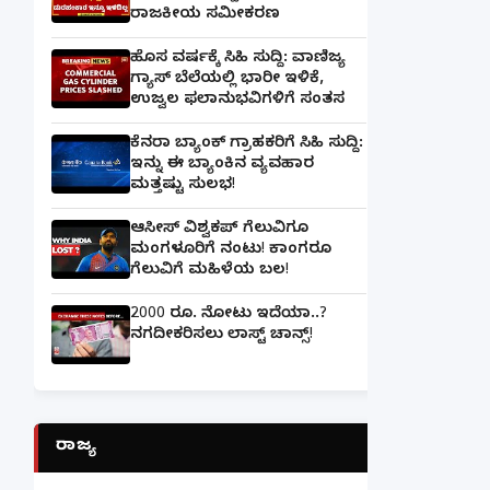
ರಾಜಕೀಯ ಸಮೀಕರಣ
ಹೊಸ ವರ್ಷಕ್ಕೆ ಸಿಹಿ ಸುದ್ದಿ: ವಾಣಿಜ್ಯ
ಗ್ಯಾಸ್‌ ಬೆಲೆಯಲ್ಲಿ ಭಾರೀ ಇಳಿಕೆ,
ಉಜ್ವಲ ಫಲಾನುಭವಿಗಳಿಗೆ ಸಂತಸ
ಕೆನರಾ ಬ್ಯಾಂಕ್‌ ಗ್ರಾಹಕರಿಗೆ ಸಿಹಿ ಸುದ್ದಿ:
ಇನ್ನು ಈ ಬ್ಯಾಂಕಿನ ವ್ಯವಹಾರ
ಮತ್ತಷ್ಟು ಸುಲಭ!
ಆಸೀಸ್ ವಿಶ್ವಕಪ್ ಗೆಲುವಿಗೂ
ಮಂಗಳೂರಿಗೆ ನಂಟು! ಕಾಂಗರೂ
ಗೆಲುವಿಗೆ ಮಹಿಳೆಯ ಬಲ!
2000 ರೂ. ನೋಟು ಇದೆಯಾ..?
ನಗದೀಕರಿಸಲು ಲಾಸ್ಟ್‌ ಚಾನ್ಸ್‌!
ರಾಜ್ಯ