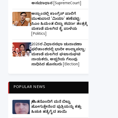
ಅಸಮಾಧಾನ [SupremeCourt]
ಅಸ್ಸಾಂನಲ್ಲಿ ಕಾಂಗ್ರೆಸ್ ಪಾಲಿಗೆ
ಮುಳುವಾದ 'ಮಿಯಾ' ಹಣೆಪಟ್ಟಿ:
ಸಿಎಂ ಹಿಮಂತ ಬಿಸ್ವಾ ಶರ್ಮಾ ತಂತ್ರಕ್ಕೆ
ಮಕಾಡೆ ಮಲಗಿದ ಕೈ ಪಾಳೆಯ
[Politics]
2026ರ ವಿಧಾನಸಭಾ ಚುನಾವಣಾ
ಫಲಿತಾಂಶದಲ್ಲಿ ಭಾರೀ ಉಲ್ಟಾಪಲ್ಟಾ:
ಮಕಾಡೆ ಮಲಗಿದ ಘಟಾನುಘಟಿ
ನಾಯಕರು, ಅಚ್ಚರಿಯ ಗೆಲುವು
ಸಾಧಿಸಿದ ಹೊಸಬರು [Election]
POPULAR NEWS
ಸ್ನೇಹಿತನೊಂದಿಗೆ ಮನೆ ಬಿಟ್ಟು
ಹೋಗುತ್ತೇನೆಂದ ಪುತ್ರಿಯನ್ನು ಕತ್ತು
ಹಿಚುಕಿ ಹತ್ಯೆಗೈದ ತಾಯಿ