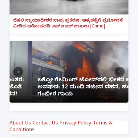
ದೆಹಲಿ ನ್ಯಾಯಾಧೀಶರ ಸಾವು ಪ್ರಕರಣ: ಆತ್ಮಹತ್ಯೆಗೆ ಪ್ರಚೋದನೆ
ನೀಡಿದ ಆರೋಪದಡಿ ಎಫ್‌ಐಆರ್ ದಾಖಲು [Crime]
‹
›
:
ಲಕ್ನೋ ಗೇಮಿಂಗ್ ಜೋನ್‌ನಲ್ಲಿ ಭೀಕರ ಅಗ್ನಿ
ಅವಘಡ: 12 ಮಂದಿ ಸಜೀವ ದಹನ, ಹಲವರಿಗೆ
ಪ
ಗಂಭೀರ ಗಾಯ
M
About Us
Contact Us
Privacy Policy
Terms &
Conditions