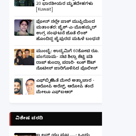
20 ಭಾರತೀಯರ ಮೃತದೇಹಗಳು
[Kuwait]
ಫೋನ್ ನಲ್ಲೇ ಪಾಕ್ ಮುಫ್ತಿಯಿಂದ
ಮತಾಂತರ: ಜೈಶ್-ಎ-ಮೊಹಮ್ಮದ್
ಉಗ್ರ ಸಂಘಟನೆ ಜೊತೆ ಲಿಂಕ್
ಹೊಂದಿದ್ದ ಜೈಪುರದ ಮಹಿಳೆ ಬಂಧನ!
ಮುಂಬೈ: ಉದ್ಯಮಿಗೆ 60ಕೋಟಿ ರೂ.
ಪಂಗನಾಮ- ನಟಿ ಶಿಲ್ಪಾ ಶೆಟ್ಟಿ ಪತಿ
ರಾಜ್ ಕುಂದ್ರಾ ಪರಾರಿ- ಲುಕ್ ಔಟ್
ನೊಟೀಸ್ ಜಾರಿಗೊಳಿಸಿದ ಪೊಲೀಸ್
ಎಫ್‌ಬಿ ಸ್ನೇಹಿತೆ ಮೇಲೆ ಅತ್ಯಾಚಾರ -
ಆರೋಪಿ ಅರೆಸ್ಟ್, ಆರೋಪಿ ತಂದೆ
ಮೇಲೂ ಎಫ್ಐಆರ್
ವಿಶೇಷ ವರದಿ
ಐ ಲವ್ ಯು ಪುಟ್ಟ.....: ಒಂದು