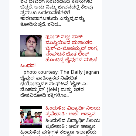
ಶನಿ ದೇವರಿಗೆ ಸಂಬಂಧಿಸಿದ ಕನಸುಗಳು
ಬಿದ್ದರೆ, ಅದು ನಿಮ್ಮ ಜೀವನದಲ್ಲಿ ಕೆಲವು
ಪ್ರಮುಖ ಬದಲಾವಣೆಗಳಿಗೆ
ಕಾರಣವಾಗಬಹುದು ಎನ್ನುವುದನ್ನು
ತೋರಿಸುತ್ತದೆ. ಶನಿದ...
ಫೋನ್ ನಲ್ಲೇ ಪಾಕ್
ಮುಫ್ತಿಯಿಂದ ಮತಾಂತರ:
ಜೈಶ್-ಎ-ಮೊಹಮ್ಮದ್ ಉಗ್ರ
ಸಂಘಟನೆ ಜೊತೆ ಲಿಂಕ್
ಹೊಂದಿದ್ದ ಜೈಪುರದ ಮಹಿಳೆ
ಬಂಧನ!
photo courtesy: The Daily Jagran
ಜೈಪುರ: ಪಾಕಿಸ್ತಾನದ ನಿಷೇಧಿತ
ಭಯೋತ್ಪಾದಕ ಸಂಘಟನೆ 'ಜೈಶ್-ಎ-
ಮೊಹಮ್ಮದ್' (JeM) ಮತ್ತು ಇತರ
ದೇಶವಿರೋಧಿ ಶಕ್ತಿಗಳೊಂ...
ಹಿಂದುಳಿದ ವಿದ್ಯಾರ್ಥಿ ನಿಲಯ
ಪ್ರವೇಶಾತಿ : ಅರ್ಜಿ ಆಹ್ವಾನ
ಹಿಂದುಳಿದ ವಿದ್ಯಾರ್ಥಿ ನಿಲಯ
ಪ್ರವೇಶಾತಿ : ಅರ್ಜಿ ಆಹ್ವಾನ
ಹಿಂದುಳಿದ ವರ್ಗಗಳ ಕಲ್ಯಾಣ ಇಲಾಖೆಯ