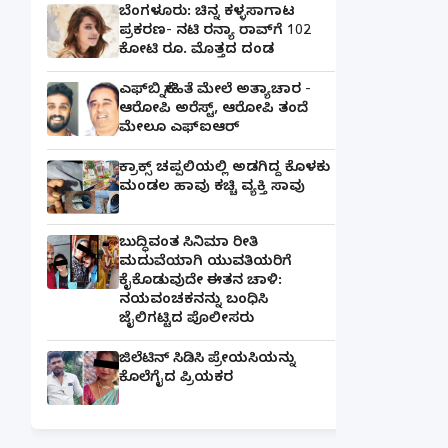
ಬೆಂಗಳೂರು: ಚಿನ್ನ ಕಳ್ಳಸಾಗಾಟ
ಪ್ರಕರಣ- ನಟಿ ರನ್ಯಾ ರಾವ್‌ಗೆ 102
ಕೋಟಿ ರೂ. ಮೊತ್ತದ ದಂಡ
ಎಫ್‌ಬಿ ಸ್ನೇಹಿತೆ ಮೇಲೆ ಅತ್ಯಾಚಾರ -
ಆರೋಪಿ ಅರೆಸ್ಟ್, ಆರೋಪಿ ತಂದೆ
ಮೇಲೂ ಎಫ್ಐಆರ್
ಕ್ರಾಕ್ಸ್ ಚಪ್ಪಲಿಯಲ್ಲಿ ಅಡಗಿದ್ದ ಕೊಳಕು
ಮಂಡಲ ಹಾವು ಕಚ್ಚಿ ವ್ಯಕ್ತಿ ಸಾವು
ಬುದ್ಧಿವಂತ ಸಿನಿಮಾ ರೀತಿ
ಮದುವೆಯಾಗಿ ಯುವತಿಯರಿಗೆ
ಕೈಕೊಡುವುದೇ ಈತನ ಚಾಳಿ:
ನಯವಂಚಕನನ್ನು ಬಂಧಿಸಿ
ಜೈಲಿಗಟ್ಟಿದ ಪೊಲೀಸರು
ಜಿಲೆಟಿನ್ ಸಿಡಿಸಿ ಪ್ರೇಯಸಿಯನ್ನು
ಕೊಲೆಗೈದ ಪ್ರಿಯಕರ