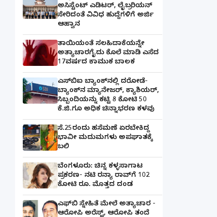
ಅಸಿಸ್ಟೆಂಟ್ ಎಡಿಟರ್, ಲೈಬ್ರರಿಯನ್
ಸೇರಿದಂತೆ ವಿವಿಧ ಹುದ್ದೆಗಳಿಗೆ ಅರ್ಜಿ
ಆಹ್ವಾನ
ತಾಯಿಯಂತೆ ಸಲಹಿದಾಕೆಯನ್ನೇ
ಅತ್ಯಾಚಾರಗೈದು ಕೊಲೆ ಮಾಡಿ ಎಸೆದ
17ವರ್ಷದ ಕಾಮುಕ ಬಾಲಕ
ಎಸ್‌ಬಿಐ ಬ್ಯಾಂಕ್‌ನಲ್ಲಿ‌ ದರೋಡೆ-
ಬ್ಯಾಂಕ್​ನ ಮ್ಯಾನೇಜರ್‌, ಕ್ಯಾಶಿಯರ್‌,
ಸಿಬ್ಬಂದಿಯನ್ನು ಕಟ್ಟಿ 8 ಕೋಟಿ 50
ಕೆ.ಜಿ.ಗೂ ಅಧಿಕ ಚಿನ್ನಾಭರಣ ಕಳವು
ಸೆ.25ರಂದು ಹಸೆಮಣೆ ಏರಬೇಕಿದ್ದ
ಭಾವೀ ಮದುಮಗಳು ಅಪಘಾತಕ್ಕೆ
ಬಲಿ
ಬೆಂಗಳೂರು: ಚಿನ್ನ ಕಳ್ಳಸಾಗಾಟ
ಪ್ರಕರಣ- ನಟಿ ರನ್ಯಾ ರಾವ್‌ಗೆ 102
ಕೋಟಿ ರೂ. ಮೊತ್ತದ ದಂಡ
ಎಫ್‌ಬಿ ಸ್ನೇಹಿತೆ ಮೇಲೆ ಅತ್ಯಾಚಾರ -
ಆರೋಪಿ ಅರೆಸ್ಟ್, ಆರೋಪಿ ತಂದೆ