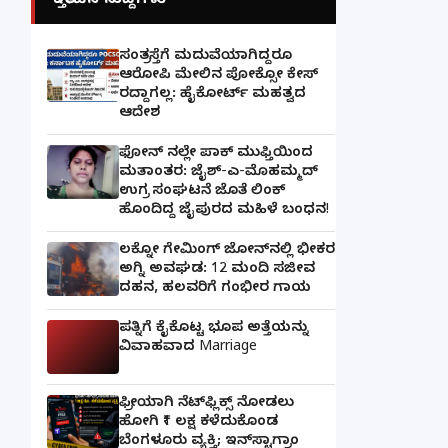
ಇತ್ತೀಚಿನ ಸುದ್ದಿಗಳು
ಸಂತ್ರಸ್ತೆಗೆ ಮದುವೆಯಾಗಿದ್ದರೂ
ಆರೋಪಿ ಮೇಲಿನ ಪೋಕ್ಸೋ ಕೇಸ್
ರದ್ದಾಗಲ್ಲ: ಹೈಕೋರ್ಟ್ ಮಹತ್ವದ
ಆದೇಶ
ಫೋನ್ ನಲ್ಲೇ ಪಾಕ್ ಮುಫ್ತಿಯಿಂದ
ಮತಾಂತರ: ಜೈಶ್-ಎ-ಮೊಹಮ್ಮದ್
ಉಗ್ರ ಸಂಘಟನೆ ಜೊತೆ ಲಿಂಕ್
ಹೊಂದಿದ್ದ ಜೈಪುರದ ಮಹಿಳೆ ಬಂಧನ!
ಲಕ್ನೋ ಗೇಮಿಂಗ್ ಜೋನ್‌ನಲ್ಲಿ ಭೀಕರ
ಅಗ್ನಿ ಅವಘಡ: 12 ಮಂದಿ ಸಜೀವ
ದಹನ, ಹಲವರಿಗೆ ಗಂಭೀರ ಗಾಯ
ಪತ್ನಿಗೆ ಕೈಕೊಟ್ಟ ಭೂಪ ಅತ್ತೆಯನ್ನು
ವಿವಾಹವಾದ Marriage
ಫ್ರೀಯಾಗಿ ನೆಟ್‌ಫ್ಲಿಕ್ಸ್ ನೋಡಲು
ಹೋಗಿ ₹1 ಲಕ್ಷ ಕಳೆದುಕೊಂಡ
ಬೆಂಗಳೂರು ವ್ಯಕ್ತಿ; ಇನ್‌ಸ್ಟಾಗ್ರಾಂ