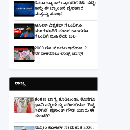
ಕೆನರಾ ಬ್ಯಾಂಕ್‌ ಗ್ರಾಹಕರಿಗೆ ಸಿಹಿ ಸುದ್ದಿ:
ಇನ್ನು ಈ ಬ್ಯಾಂಕಿನ ವ್ಯವಹಾರ
ಮತ್ತಷ್ಟು ಸುಲಭ!
ಆಸೀಸ್ ವಿಶ್ವಕಪ್ ಗೆಲುವಿಗೂ
ಮಂಗಳೂರಿಗೆ ನಂಟು! ಕಾಂಗರೂ
ಗೆಲುವಿಗೆ ಮಹಿಳೆಯ ಬಲ!
2000 ರೂ. ನೋಟು ಇದೆಯಾ..?
ನಗದೀಕರಿಸಲು ಲಾಸ್ಟ್‌ ಚಾನ್ಸ್‌!
ರಾಜ್ಯ
ಕಂಕಣ ಭಾಗ್ಯ ಕೂಡಿಬಂತು: ಕೊನೆಗೂ
ಭಾವಿ ಪತ್ನಿಯನ್ನು ಪರಿಚಯಿಸಿದ 'ಗಿಚ್ಚಿ
ಗಿಲಿಗಿಲಿ' ಪ್ರಶಾಂತ್ ಗೌಡ! ಯಾರು ಈ
ಸುಂದರಿ?
ಸುಪ್ರೀಂ ಕೋರ್ಟ್ ನೇಮಕಾತಿ 2026: