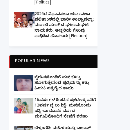
[Politics]
2026ರ ವಿಧಾನಸಭಾ ಚುನಾವಣಾ
ಫಲಿತಾಂಶದಲ್ಲಿ ಭಾರೀ ಉಲ್ಟಾಪಲ್ಟಾ:
ಮಕಾಡೆ ಮಲಗಿದ ಘಟಾನುಘಟಿ
ನಾಯಕರು, ಅಚ್ಚರಿಯ ಗೆಲುವು
ಸಾಧಿಸಿದ ಹೊಸಬರು [Election]
POPULAR NEWS
ಸ್ನೇಹಿತನೊಂದಿಗೆ ಮನೆ ಬಿಟ್ಟು
ಹೋಗುತ್ತೇನೆಂದ ಪುತ್ರಿಯನ್ನು ಕತ್ತು
ಹಿಚುಕಿ ಹತ್ಯೆಗೈದ ತಾಯಿ
16ವರ್ಷಗಳ ಹಿಂದಿನ ಪ್ರಕರಣಕ್ಕೆ ಪತಿಗೆ
12ವರ್ಷ ಜೈಲು ಶಿಕ್ಷೆ- ಮನನೊಂದು
ಪತ್ನಿ ಒಂದೂವರೆ ವರ್ಷದ
ಮಗುವಿನೊಂದಿಗೆ ನೇಣಿಗೆ ಶರಣು
ಬೆಳ್ತಂಗಡಿ: ಮಹಿಳೆಯನ್ನು ಬಚಾವ್