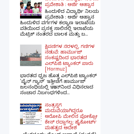
ಪ್ರವೇಶಾತಿ : ಅರ್ಜಿ ಆಹ್ವಾನ
ಹಿಂದುಳಿದ ವಿದ್ಯಾರ್ಥಿ ನಿಲಯ
ಪ್ರವೇಶಾತಿ : ಅರ್ಜಿ ಆಹ್ವಾನ
ಹಿಂದುಳಿದ ವರ್ಗಗಳ ಕಲ್ಯಾಣ ಇಲಾಖೆಯ
ವತಿಯಿಂದ ಪ್ರಸಕ್ತ ಸಾಲಿನಲ್ಲಿ ಇಲಾಖೆಯ
ಮೆಟ್ರಿಕ್ ನಂತರದ ಬಾಲಕ ಮತ್ತು ಬ...
ಕ್ಷಿಪಣಿಗಳ ನೆರಳಲ್ಲಿ, ಗಣಿಗಳ
ನಡುವೆ: ಹಾರ್ಮುಜ್
ಸಂಕಷ್ಟದಿಂದ ಭಾರತದ
ಎಲ್‌ಪಿಜಿ ಟ್ಯಾಂಕರ್ ಪಾರು
[Hormuz]
ಭಾರತದ ಧ್ವಜ ಹೊತ್ತ ಎಲ್‌ಪಿಜಿ ಟ್ಯಾಂಕರ್
'ಪೈನ್ ಗ್ಯಾಸ್' ಇತ್ತೀಚೆಗೆ ಹಾರ್ಮುಜ್
ಜಲಸಂಧಿಯಲ್ಲಿ ಇರಾನ್‌ನಿಂದ ವಿಧಿಸಲಾದ
ಸಂಚಾರ ನಿರ್ಬಂಧಗಳಿಂದ...
ಸಂತ್ರಸ್ತೆಗೆ
ಮದುವೆಯಾಗಿದ್ದರೂ
ಆರೋಪಿ ಮೇಲಿನ ಪೋಕ್ಸೋ
ಕೇಸ್ ರದ್ದಾಗಲ್ಲ: ಹೈಕೋರ್ಟ್
ಮಹತ್ವದ ಆದೇಶ