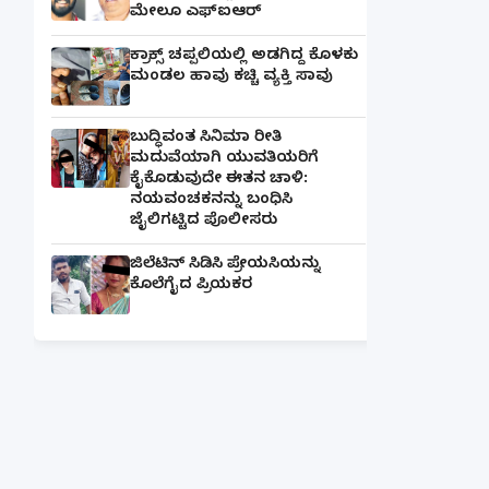
ಮೇಲೂ ಎಫ್ಐಆರ್
ಕ್ರಾಕ್ಸ್ ಚಪ್ಪಲಿಯಲ್ಲಿ ಅಡಗಿದ್ದ ಕೊಳಕು
ಮಂಡಲ ಹಾವು ಕಚ್ಚಿ ವ್ಯಕ್ತಿ ಸಾವು
ಬುದ್ಧಿವಂತ ಸಿನಿಮಾ ರೀತಿ
ಮದುವೆಯಾಗಿ ಯುವತಿಯರಿಗೆ
ಕೈಕೊಡುವುದೇ ಈತನ ಚಾಳಿ:
ನಯವಂಚಕನನ್ನು ಬಂಧಿಸಿ
ಜೈಲಿಗಟ್ಟಿದ ಪೊಲೀಸರು
ಜಿಲೆಟಿನ್ ಸಿಡಿಸಿ ಪ್ರೇಯಸಿಯನ್ನು
ಕೊಲೆಗೈದ ಪ್ರಿಯಕರ