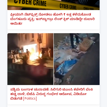
ಫ್ರೀಯಾಗಿ ನೆಟ್‌ಫ್ಲಿಕ್ಸ್ ನೋಡಲು ಹೋಗಿ ₹1 ಲಕ್ಷ ಕಳೆದುಕೊಂಡ
ಬೆಂಗಳೂರು ವ್ಯಕ್ತಿ; ಇನ್‌ಸ್ಟಾಗ್ರಾಂ ಲಿಂಕ್ ಕ್ಲಿಕ್ ಮಾಡಿದ್ದೇ ದುಬಾರಿ
ಆಯಿತು!
ಪಶ್ಚಿಮ ಬಂಗಾಳ ಚುನಾವಣೆ: ಸಿಲಿಗುರಿ ಟಿಎಂಸಿ ಕಚೇರಿಗೆ ಬೆಂಕಿ
ಹಚ್ಚಿ ದಾಳಿ, ಬಿಜೆಪಿ ವಿರುದ್ಧ ಗಂಭೀರ ಆರೋಪ, ವಿಡಿಯೋ
ಬಿಡುಗಡೆ [Politics]