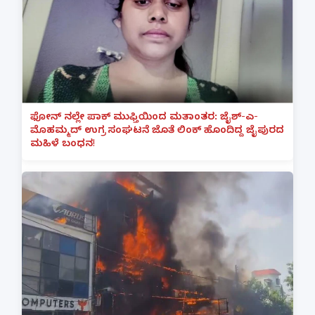
ಫೋನ್ ನಲ್ಲೇ ಪಾಕ್ ಮುಫ್ತಿಯಿಂದ ಮತಾಂತರ: ಜೈಶ್-ಎ-
ಮೊಹಮ್ಮದ್ ಉಗ್ರ ಸಂಘಟನೆ ಜೊತೆ ಲಿಂಕ್ ಹೊಂದಿದ್ದ ಜೈಪುರದ
ಮಹಿಳೆ ಬಂಧನ!