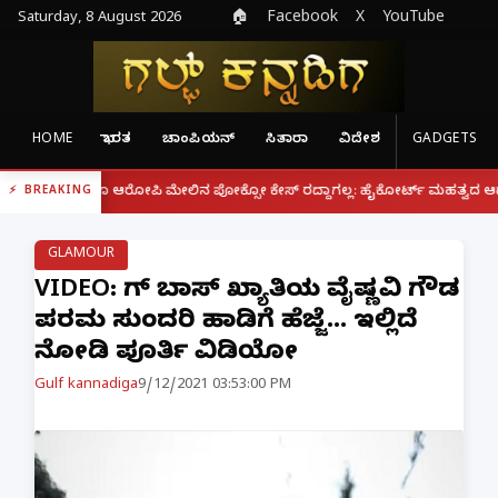
Saturday, 8 August 2026
🏠
Facebook
X
YouTube
HOME
ಭಾರತ
ಚಾಂಪಿಯನ್
ಸಿತಾರಾ
ವಿದೇಶ
GADGETS
|
ದರೂ ಆರೋಪಿ ಮೇಲಿನ ಪೋಕ್ಸೋ ಕೇಸ್ ರದ್ದಾಗಲ್ಲ: ಹೈಕೋರ್ಟ್ ಮಹತ್ವದ ಆದೇಶ
ಫೋನ್
BREAKING
GLAMOUR
VIDEO: ಬಿಗ್ ಬಾಸ್ ಖ್ಯಾತಿಯ ವೈಷ್ಣವಿ ಗೌಡ
ಪರಮ ಸುಂದರಿ ಹಾಡಿಗೆ ಹೆಜ್ಜೆ... ಇಲ್ಲಿದೆ
ನೋಡಿ ಪೂರ್ತಿ ವಿಡಿಯೋ
Gulf kannadiga
9/12/2021 03:53:00 PM