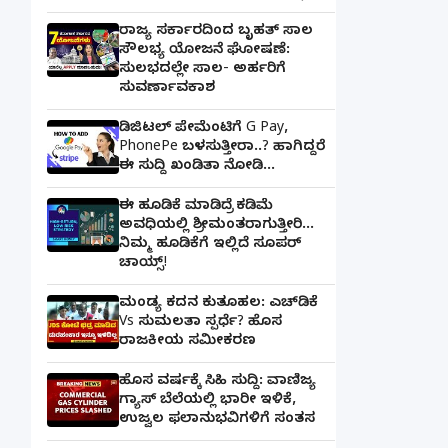
ರಾಜ್ಯ ಸರ್ಕಾರದಿಂದ ಬೃಹತ್ ಸಾಲ
ಸೌಲಭ್ಯ ಯೋಜನೆ ಘೋಷಣೆ:
ಸುಲಭದಲ್ಲೇ ಸಾಲ- ಅರ್ಹರಿಗೆ
ಸುವರ್ಣಾವಕಾಶ
ಡಿಜಿಟಲ್ ಪೇಮೆಂಟಿಗೆ G Pay,
PhonePe ಬಳಸುತ್ತೀರಾ..? ಹಾಗಿದ್ದರೆ
ಈ ಸುದ್ದಿ ಖಂಡಿತಾ ನೋಡಿ...
ಈ ಹೂಡಿಕೆ ಮಾಡಿದ್ರೆ ಕಡಿಮೆ
ಅವಧಿಯಲ್ಲಿ ಶ್ರೀಮಂತರಾಗುತ್ತೀರಿ...
ನಿಮ್ಮ ಹೂಡಿಕೆಗೆ ಇಲ್ಲಿದೆ ಸೂಪರ್
ಚಾಯ್ಸ್‌!
ಮಂಡ್ಯ ಕದನ ಕುತೂಹಲ: ಎಚ್‌ಡಿಕೆ
Vs ಸುಮಲತಾ ಸ್ಪರ್ಧೆ? ಹೊಸ
ರಾಜಕೀಯ ಸಮೀಕರಣ
ಹೊಸ ವರ್ಷಕ್ಕೆ ಸಿಹಿ ಸುದ್ದಿ: ವಾಣಿಜ್ಯ
ಗ್ಯಾಸ್‌ ಬೆಲೆಯಲ್ಲಿ ಭಾರೀ ಇಳಿಕೆ,
ಉಜ್ವಲ ಫಲಾನುಭವಿಗಳಿಗೆ ಸಂತಸ