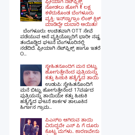
ಫ್ರೀಯಾಗಿ ನೆಟ್‌ಫ್ಲಿಕ್ಸ್
ನೋಡಲು ಹೋಗಿ ₹1 ಲಕ್ಷ
ಕಳೆದುಕೊಂಡ ಬೆಂಗಳೂರು
ವ್ಯಕ್ತಿ; ಇನ್‌ಸ್ಟಾಗ್ರಾಂ ಲಿಂಕ್ ಕ್ಲಿಕ್
ಮಾಡಿದ್ದೇ ದುಬಾರಿ ಆಯಿತು!
ಬೆಂಗಳೂರು: ಉಚಿತವಾಗಿ OTT ಸೇವೆ
ಪಡೆಯುವ ಆಸೆ ವ್ಯಕ್ತಿಯೊಬ್ಬರಿಗೆ ಭಾರೀ ನಷ್ಟ
ತಂದೊಡ್ಡಿದ ಘಟನೆ ಬೆಂಗಳೂರಿನಲ್ಲಿ
ನಡೆದಿದೆ. ಫ್ರೀಯಾಗಿ ನೆಟ್‌ಫ್ಲಿಕ್ಸ್ ಹಾಗೂ ಇತರೆ
O...
ಸ್ನೇಹಿತನೊಂದಿಗೆ ಮನೆ ಬಿಟ್ಟು
ಹೋಗುತ್ತೇನೆಂದ ಪುತ್ರಿಯನ್ನು
ಕತ್ತು ಹಿಚುಕಿ ಹತ್ಯೆಗೈದ ತಾಯಿ
ಉಡುಪಿ: ಸ್ನೇಹಿತನೊಂದಿಗೆ
ಮನೆ ಬಿಟ್ಟು ಹೋಗುತ್ತೇನೆಂದ 17ವರ್ಷದ
ಪುತ್ರಿಯನ್ನು ತಾಯಿಯೇ ಕತ್ತು ಹಿಚುಕಿ
ಹತ್ಯೆಗೈದ ಘಟನೆ ಕಾರ್ಕಳ ತಾಲೂಕಿನ
ಹಿರ್ಗಾನ ಗ್ರಾಮ...
ಪಿಎಸ್​ಐ ಆಗಿರುವ ತಾಯಿ
ವಿರುದ್ಧವೇ ಎಸ್ ಪಿ ಗೆ ದೂರು
ಕೊಟ್ಟ ಮಗಳು.. ಕಾರಣವೇನು