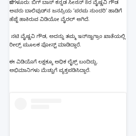
ಬೆಂಗಳೂರು: ಬಿಗ್ ಬಾಸ್ ಕನ್ನಡ ಸೀಸನ್ 8ರ ವೈಷ್ಣವಿ ಗೌಡ
ಅವರು ಬಾಲಿವುಡ್‌ನ ಜನಪ್ರಿಯ ‘ಪರಮ ಸುಂದರಿ’ ಹಾಡಿಗೆ
ಹೆಜ್ಜೆ ಹಾಕಿರುವ ವಿಡಿಯೋ ವೈರಲ್ ಆಗಿದೆ.
ನಟಿ ವೈಷ್ಣವಿ ಗೌಡ, ಅದನ್ನು ತಮ್ಮ ಇನ್‌ಸ್ಟಾಗ್ರಾಂ ಖಾತೆಯಲ್ಲಿ
ರೀಲ್ಸ್ ಮೂಲಕ ಪೋಸ್ಟ್ ಮಾಡಿದ್ದಾರೆ.
ಈ ವಿಡಿಯೊಗೆ ಲಕ್ಷಕ್ಕೂ ಅಧಿಕ ಲೈಕ್ಸ್ ಬಂದಿದ್ದು,
ಅಭಿಮಾನಿಗಳು ಮೆಚ್ಚುಗೆ ವ್ಯಕ್ತಪಡಿಸಿದ್ದಾರೆ.