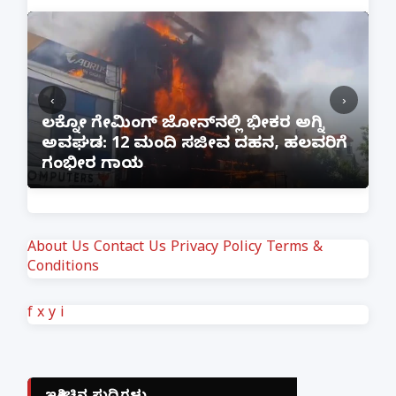
‹
›
:
ಲಕ್ನೋ ಗೇಮಿಂಗ್ ಜೋನ್‌ನಲ್ಲಿ ಭೀಕರ ಅಗ್ನಿ
ಅವಘಡ: 12 ಮಂದಿ ಸಜೀವ ದಹನ, ಹಲವರಿಗೆ
ಪ
ಗಂಭೀರ ಗಾಯ
M
About Us
Contact Us
Privacy Policy
Terms &
Conditions
f
x
y
i