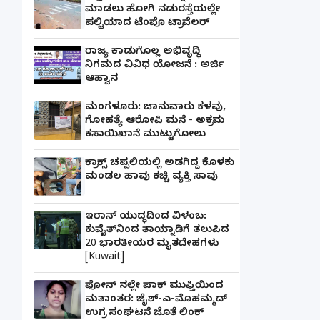
ಮಾಡಲು ಹೋಗಿ ನಡುರಸ್ತೆಯಲ್ಲೇ
ಪಲ್ಟಿಯಾದ ಟೆಂಪೊ ಟ್ರಾವೆಲರ್
ರಾಜ್ಯ ಕಾಡುಗೊಲ್ಲ ಅಭಿವೃದ್ಧಿ
ನಿಗಮದ ವಿವಿಧ ಯೋಜನೆ : ಅರ್ಜಿ
ಆಹ್ವಾನ
ಮಂಗಳೂರು: ಜಾನುವಾರು ಕಳವು,
ಗೋಹತ್ಯೆ ಆರೋಪಿ ಮನೆ - ಅಕ್ರಮ
ಕಸಾಯಿಖಾನೆ ಮುಟ್ಟುಗೋಲು
ಕ್ರಾಕ್ಸ್ ಚಪ್ಪಲಿಯಲ್ಲಿ ಅಡಗಿದ್ದ ಕೊಳಕು
ಮಂಡಲ ಹಾವು ಕಚ್ಚಿ ವ್ಯಕ್ತಿ ಸಾವು
ಇರಾನ್ ಯುದ್ಧದಿಂದ ವಿಳಂಬ:
ಕುವೈತ್‌ನಿಂದ ತಾಯ್ನಾಡಿಗೆ ತಲುಪಿದ
20 ಭಾರತೀಯರ ಮೃತದೇಹಗಳು
[Kuwait]
ಫೋನ್ ನಲ್ಲೇ ಪಾಕ್ ಮುಫ್ತಿಯಿಂದ
ಮತಾಂತರ: ಜೈಶ್-ಎ-ಮೊಹಮ್ಮದ್
ಉಗ್ರ ಸಂಘಟನೆ ಜೊತೆ ಲಿಂಕ್