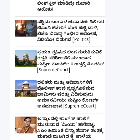
ಲಿಂಕ್ ಕ್ಲಿಕ್ ಮಾಡಿದ್ದೇ ದುಬಾರಿ
ಆಯಿತು!
ಪಶ್ಚಿಮ ಬಂಗಾಳ ಚುನಾವಣೆ: ಸಿಲಿಗುರಿ
ಟಿಎಂಸಿ ಕಚೇರಿಗೆ ಬೆಂಕಿ ಹಚ್ಚಿ ದಾಳಿ,
ಬಿಜೆಪಿ ವಿರುದ್ಧ ಗಂಭೀರ ಆರೋಪ,
ವಿಡಿಯೋ ಬಿಡುಗಡೆ [Politics]
ಸ್ವಯಂ-ಗ್ರಹಿಸಿದ ಲಿಂಗ ಗುರುತಿಸುವಿಕೆ
ರದ್ದತಿ ಪರಿಶೀಲನೆಗೆ ಮುಂದಾದ
ಸುಪ್ರೀಂ ಕೋರ್ಟ್: ಕೇಂದ್ರಕ್ಕೆ ನೋಟಿಸ್
[SupremeCourt]
ದಲಿತರು ಮತ್ತು ಆದಿವಾಸಿಗಳಿಗೆ
ಪೊಲೀಸ್ ಠಾಣೆ ಸ್ವಚ್ಛಗೊಳಿಸುವ
ಜಾಮೀನು ಷರತ್ತು ವಿಧಿಸುವುದು
ಅಮಾನವೀಯ: ಸುಪ್ರೀಂ ಕೋರ್ಟ್
ಅಸಮಾಧಾನ [SupremeCourt]
ಅಸ್ಸಾಂನಲ್ಲಿ ಕಾಂಗ್ರೆಸ್ ಪಾಲಿಗೆ
ಮುಳುವಾದ 'ಮಿಯಾ' ಹಣೆಪಟ್ಟಿ:
ಸಿಎಂ ಹಿಮಂತ ಬಿಸ್ವಾ ಶರ್ಮಾ ತಂತ್ರಕ್ಕೆ
ಮಕಾಡೆ ಮಲಗಿದ ಕೈ ಪಾಳೆಯ