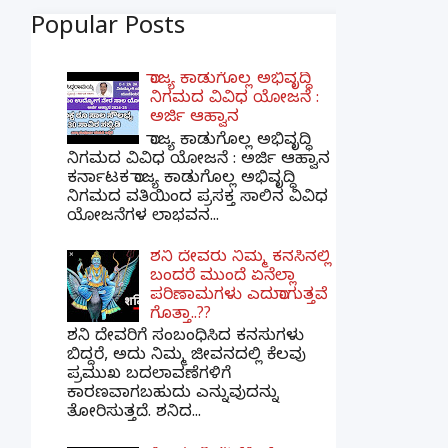
Popular Posts
ರಾಜ್ಯ ಕಾಡುಗೊಲ್ಲ ಅಭಿವೃದ್ಧಿ
ನಿಗಮದ ವಿವಿಧ ಯೋಜನೆ :
ಅರ್ಜಿ ಆಹ್ವಾನ
ರಾಜ್ಯ ಕಾಡುಗೊಲ್ಲ ಅಭಿವೃದ್ಧಿ
ನಿಗಮದ ವಿವಿಧ ಯೋಜನೆ : ಅರ್ಜಿ ಆಹ್ವಾನ
ಕರ್ನಾಟಕ ರಾಜ್ಯ ಕಾಡುಗೊಲ್ಲ ಅಭಿವೃದ್ಧಿ
ನಿಗಮದ ವತಿಯಿಂದ ಪ್ರಸಕ್ತ ಸಾಲಿನ ವಿವಿಧ
ಯೋಜನೆಗಳ ಲಾಭವನ...
ಶನಿ ದೇವರು ನಿಮ್ಮ ಕನಸಿನಲ್ಲಿ
ಬಂದರೆ ಮುಂದೆ ಏನೆಲ್ಲಾ
ಪರಿಣಾಮಗಳು ಎದುರಾಗುತ್ತವೆ
ಗೊತ್ತಾ..??
ಶನಿ ದೇವರಿಗೆ ಸಂಬಂಧಿಸಿದ ಕನಸುಗಳು
ಬಿದ್ದರೆ, ಅದು ನಿಮ್ಮ ಜೀವನದಲ್ಲಿ ಕೆಲವು
ಪ್ರಮುಖ ಬದಲಾವಣೆಗಳಿಗೆ
ಕಾರಣವಾಗಬಹುದು ಎನ್ನುವುದನ್ನು
ತೋರಿಸುತ್ತದೆ. ಶನಿದ...