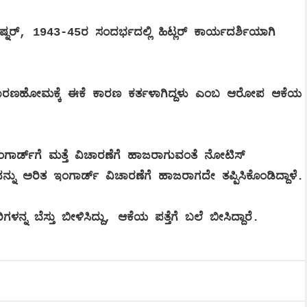
್ನರ್, 1943-45ರ ಸಂದರ್ಭದಲ್ಲಿ ಹಿಟ್ಲರ್ ಕಾರ್ಯದರ್ಶಿಯಾಗಿ
ಮಾರಣಹೋಮಕ್ಕೆ ಈಕೆ ಕಾರಣ ಕರ್ತಳಾಗಿದ್ದಳು ಎಂಬ ಆರೋಪ ಆಕೆಯ
ಂಗಾರ್ಡ್‌ಗೆ ಮತ್ತೆ ವಿಚಾರಣೆಗೆ ಹಾಜರಾಗುವಂತೆ ನೋಟಿಸ್
್ನು ಅರಿತ ಇಂಗಾರ್ಡ್ ವಿಚಾರಣೆಗೆ ಹಾಜರಾಗದೇ ತಪ್ಪಿಸಿಕೊಂಡಿದ್ದಾಳೆ.
ಿಗಳನ್ನ ಬೆಸ್ತು ಬೀಳಿಸಿದ್ದು, ಆಕೆಯ ಪತ್ತೆಗೆ ಬಲೆ ಬೀಸಿದ್ದಾರೆ.