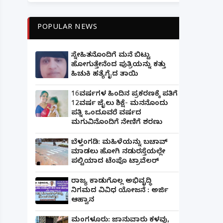
POPULAR NEWS
ಸ್ನೇಹಿತನೊಂದಿಗೆ ಮನೆ ಬಿಟ್ಟು
ಹೋಗುತ್ತೇನೆಂದ ಪುತ್ರಿಯನ್ನು ಕತ್ತು
ಹಿಚುಕಿ ಹತ್ಯೆಗೈದ ತಾಯಿ
16ವರ್ಷಗಳ ಹಿಂದಿನ ಪ್ರಕರಣಕ್ಕೆ ಪತಿಗೆ
12ವರ್ಷ ಜೈಲು ಶಿಕ್ಷೆ- ಮನನೊಂದು
ಪತ್ನಿ ಒಂದೂವರೆ ವರ್ಷದ
ಮಗುವಿನೊಂದಿಗೆ ನೇಣಿಗೆ ಶರಣು
ಬೆಳ್ತಂಗಡಿ: ಮಹಿಳೆಯನ್ನು ಬಚಾವ್
ಮಾಡಲು ಹೋಗಿ ನಡುರಸ್ತೆಯಲ್ಲೇ
ಪಲ್ಟಿಯಾದ ಟೆಂಪೊ ಟ್ರಾವೆಲರ್
ರಾಜ್ಯ ಕಾಡುಗೊಲ್ಲ ಅಭಿವೃದ್ಧಿ
ನಿಗಮದ ವಿವಿಧ ಯೋಜನೆ : ಅರ್ಜಿ
ಆಹ್ವಾನ
ಮಂಗಳೂರು: ಜಾನುವಾರು ಕಳವು,