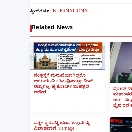
ಟ್ಯಾಗ್‌ಗಳು:
INTERNATIONAL
Related News
ಸಂತ್ರಸ್ತೆಗೆ ಮದುವೆಯಾಗಿದ್ದರೂ
ಆರೋಪಿ ಮೇಲಿನ ಪೋಕ್ಸೋ ಕೇಸ್
ರದ್ದಾಗಲ್ಲ: ಹೈಕೋರ್ಟ್ ಮಹತ್ವದ
ಫೋನ್ ನಲ್
ಆದೇಶ
ಮತಾಂತರ:
ಉಗ್ರ ಸಂಘ
ಜೈಪುರದ 
ಪತ್ನಿಗೆ ಕೈಕೊಟ್ಟ ಭೂಪ ಅತ್ತೆಯನ್ನು
ವಿವಾಹವಾದ Marriage