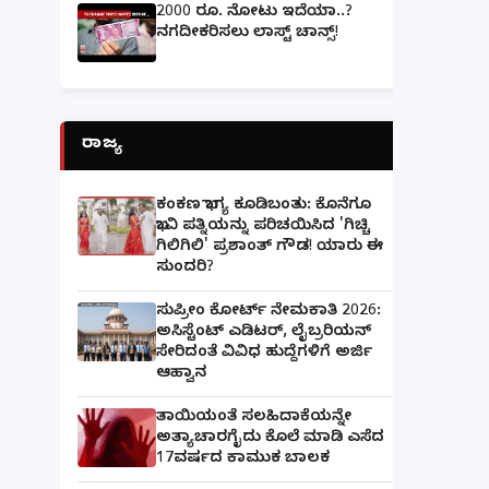
2000 ರೂ. ನೋಟು ಇದೆಯಾ..?
ನಗದೀಕರಿಸಲು ಲಾಸ್ಟ್‌ ಚಾನ್ಸ್‌!
ರಾಜ್ಯ
ಕಂಕಣ ಭಾಗ್ಯ ಕೂಡಿಬಂತು: ಕೊನೆಗೂ
ಭಾವಿ ಪತ್ನಿಯನ್ನು ಪರಿಚಯಿಸಿದ 'ಗಿಚ್ಚಿ
ಗಿಲಿಗಿಲಿ' ಪ್ರಶಾಂತ್ ಗೌಡ! ಯಾರು ಈ
ಸುಂದರಿ?
ಸುಪ್ರೀಂ ಕೋರ್ಟ್ ನೇಮಕಾತಿ 2026:
ಅಸಿಸ್ಟೆಂಟ್ ಎಡಿಟರ್, ಲೈಬ್ರರಿಯನ್
ಸೇರಿದಂತೆ ವಿವಿಧ ಹುದ್ದೆಗಳಿಗೆ ಅರ್ಜಿ
ಆಹ್ವಾನ
ತಾಯಿಯಂತೆ ಸಲಹಿದಾಕೆಯನ್ನೇ
ಅತ್ಯಾಚಾರಗೈದು ಕೊಲೆ ಮಾಡಿ ಎಸೆದ
17ವರ್ಷದ ಕಾಮುಕ ಬಾಲಕ