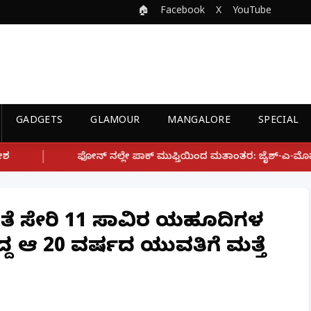
🏠
Facebook
X
YouTube
GADGETS
GLAMOUR
MANGALORE
SPECIAL
 ಪಾಕ್ ಮುಫ್ತಿಯಿಂದ ಮತಾಂತರ: ಜೈಶ್-ಎ-ಮೊಹಮ್ಮದ್ ಉಗ್ರ ಸಂಘಟನೆ ಜೊತೆ ಲ
್ ಜೊತೆ ಸೇರಿ 11 ಸಾವಿರ ಯಹೂದಿಗಳ
ದ ಆ 20 ವರ್ಷದ ಯುವತಿಗೆ ಮತ್ತೆ