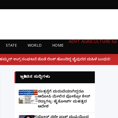
ADVT
AGRICULTURE
ba
STATE
WORLD
HOME
|
ಿಂಕ್ ಹೊಂದಿದ್ದ ಜೈಪುರದ ಮಹಿಳೆ ಬಂಧನ!
ಲಕ್ನೋ ಗೇಮಿಂಗ್ 
ಇತ್ತೀಚಿನ ಸುದ್ದಿಗಳು
ಸಂತ್ರಸ್ತೆಗೆ ಮದುವೆಯಾಗಿದ್ದರೂ
ಆರೋಪಿ ಮೇಲಿನ ಪೋಕ್ಸೋ ಕೇಸ್
ರದ್ದಾಗಲ್ಲ: ಹೈಕೋರ್ಟ್ ಮಹತ್ವದ
ಆದೇಶ
ಫೋನ್ ನಲ್ಲೇ ಪಾಕ್ ಮುಫ್ತಿಯಿಂದ