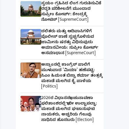
ಸ್ವಯಂ-ಗ್ರಹಿಸಿದ ಲಿಂಗ ಗುರುತಿಸುವಿಕೆ
ರದ್ದತಿ ಪರಿಶೀಲನೆಗೆ ಮುಂದಾದ
ಸುಪ್ರೀಂ ಕೋರ್ಟ್: ಕೇಂದ್ರಕ್ಕೆ
ನೋಟಿಸ್ [SupremeCourt]
ದಲಿತರು ಮತ್ತು ಆದಿವಾಸಿಗಳಿಗೆ
ಪೊಲೀಸ್ ಠಾಣೆ ಸ್ವಚ್ಛಗೊಳಿಸುವ
ಜಾಮೀನು ಷರತ್ತು ವಿಧಿಸುವುದು
ಅಮಾನವೀಯ: ಸುಪ್ರೀಂ ಕೋರ್ಟ್
ಅಸಮಾಧಾನ [SupremeCourt]
ಅಸ್ಸಾಂನಲ್ಲಿ ಕಾಂಗ್ರೆಸ್ ಪಾಲಿಗೆ
ಮುಳುವಾದ 'ಮಿಯಾ' ಹಣೆಪಟ್ಟಿ:
ಸಿಎಂ ಹಿಮಂತ ಬಿಸ್ವಾ ಶರ್ಮಾ ತಂತ್ರಕ್ಕೆ
ಮಕಾಡೆ ಮಲಗಿದ ಕೈ ಪಾಳೆಯ
[Politics]
2026ರ ವಿಧಾನಸಭಾ ಚುನಾವಣಾ
ಫಲಿತಾಂಶದಲ್ಲಿ ಭಾರೀ ಉಲ್ಟಾಪಲ್ಟಾ:
ಮಕಾಡೆ ಮಲಗಿದ ಘಟಾನುಘಟಿ
ನಾಯಕರು, ಅಚ್ಚರಿಯ ಗೆಲುವು
ಸಾಧಿಸಿದ ಹೊಸಬರು [Election]