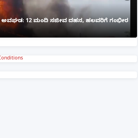
ಗ್ನಿ ಅವಘಡ: 12 ಮಂದಿ ಸಜೀವ ದಹನ, ಹಲವರಿಗೆ ಗಂಭೀರ
onditions