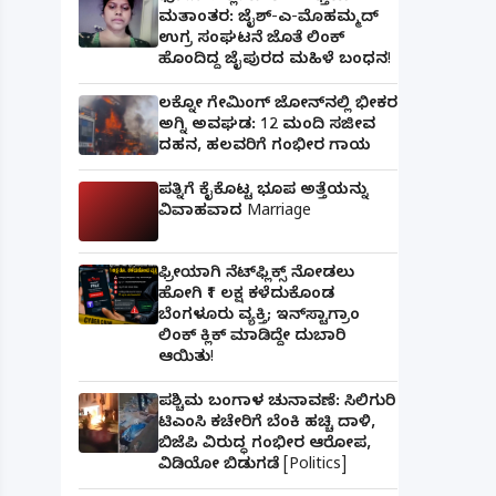
ಮತಾಂತರ: ಜೈಶ್-ಎ-ಮೊಹಮ್ಮದ್
ಉಗ್ರ ಸಂಘಟನೆ ಜೊತೆ ಲಿಂಕ್
ಹೊಂದಿದ್ದ ಜೈಪುರದ ಮಹಿಳೆ ಬಂಧನ!
ಲಕ್ನೋ ಗೇಮಿಂಗ್ ಜೋನ್‌ನಲ್ಲಿ ಭೀಕರ
ಅಗ್ನಿ ಅವಘಡ: 12 ಮಂದಿ ಸಜೀವ
ದಹನ, ಹಲವರಿಗೆ ಗಂಭೀರ ಗಾಯ
ಪತ್ನಿಗೆ ಕೈಕೊಟ್ಟ ಭೂಪ ಅತ್ತೆಯನ್ನು
ವಿವಾಹವಾದ Marriage
ಫ್ರೀಯಾಗಿ ನೆಟ್‌ಫ್ಲಿಕ್ಸ್ ನೋಡಲು
ಹೋಗಿ ₹1 ಲಕ್ಷ ಕಳೆದುಕೊಂಡ
ಬೆಂಗಳೂರು ವ್ಯಕ್ತಿ; ಇನ್‌ಸ್ಟಾಗ್ರಾಂ
ಲಿಂಕ್ ಕ್ಲಿಕ್ ಮಾಡಿದ್ದೇ ದುಬಾರಿ
ಆಯಿತು!
ಪಶ್ಚಿಮ ಬಂಗಾಳ ಚುನಾವಣೆ: ಸಿಲಿಗುರಿ
ಟಿಎಂಸಿ ಕಚೇರಿಗೆ ಬೆಂಕಿ ಹಚ್ಚಿ ದಾಳಿ,
ಬಿಜೆಪಿ ವಿರುದ್ಧ ಗಂಭೀರ ಆರೋಪ,
ವಿಡಿಯೋ ಬಿಡುಗಡೆ [Politics]