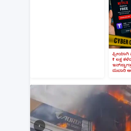
ಫ್ರೀಯಾಗಿ 
₹1 ಲಕ್ಷ ಕಳ
ಇನ್‌ಸ್ಟಾಗ್ರ
ದುಬಾರಿ ಆ
‹