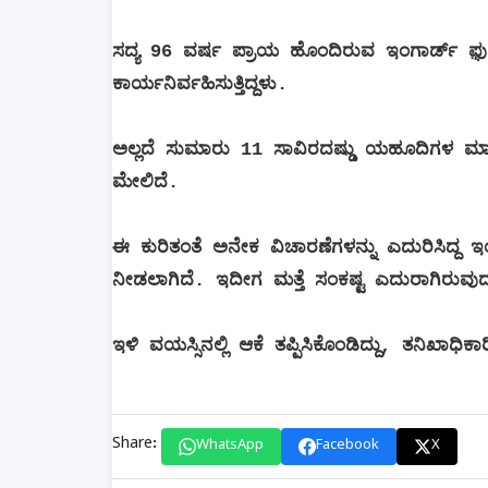
ಸದ್ಯ 96 ವರ್ಷ ಪ್ರಾಯ ಹೊಂದಿರುವ ಇಂಗಾರ್ಡ್ ಫು಼ಷ
ಕಾರ್ಯನಿರ್ವಹಿಸುತ್ತಿದ್ದಳು.
ಅಲ್ಲದೆ ಸುಮಾರು 11 ಸಾವಿರದಷ್ಡು ಯಹೂದಿಗಳ 
ಮೇಲಿದೆ.
ಈ ಕುರಿತಂತೆ ಅನೇಕ ವಿಚಾರಣೆಗಳನ್ನು ಎದುರಿಸಿದ್ದ ಇ
ನೀಡಲಾಗಿದೆ. ಇದೀಗ ಮತ್ತೆ ಸಂಕಷ್ಟ ಎದುರಾಗಿರುವುದನ
ಇಳಿ ವಯಸ್ಸಿನಲ್ಲಿ ಆಕೆ ತಪ್ಪಿಸಿಕೊಂಡಿದ್ದು, ತನಿಖಾಧಿಕಾರ
Share:
WhatsApp
Facebook
X