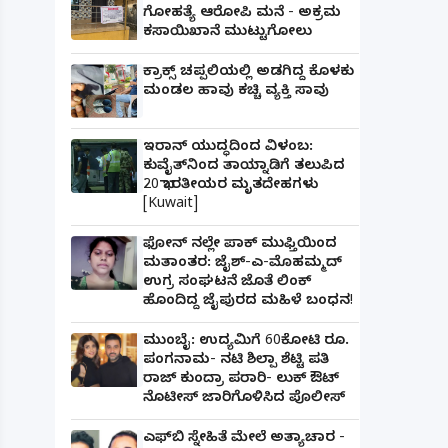
ಗೋಹತ್ಯೆ ಆರೋಪಿ ಮನೆ - ಅಕ್ರಮ
ಕಸಾಯಿಖಾನೆ ಮುಟ್ಟುಗೋಲು
ಕ್ರಾಕ್ಸ್ ಚಪ್ಪಲಿಯಲ್ಲಿ ಅಡಗಿದ್ದ ಕೊಳಕು
ಮಂಡಲ ಹಾವು ಕಚ್ಚಿ ವ್ಯಕ್ತಿ ಸಾವು
ಇರಾನ್ ಯುದ್ಧದಿಂದ ವಿಳಂಬ:
ಕುವೈತ್‌ನಿಂದ ತಾಯ್ನಾಡಿಗೆ ತಲುಪಿದ
20 ಭಾರತೀಯರ ಮೃತದೇಹಗಳು
[Kuwait]
ಫೋನ್ ನಲ್ಲೇ ಪಾಕ್ ಮುಫ್ತಿಯಿಂದ
ಮತಾಂತರ: ಜೈಶ್-ಎ-ಮೊಹಮ್ಮದ್
ಉಗ್ರ ಸಂಘಟನೆ ಜೊತೆ ಲಿಂಕ್
ಹೊಂದಿದ್ದ ಜೈಪುರದ ಮಹಿಳೆ ಬಂಧನ!
ಮುಂಬೈ: ಉದ್ಯಮಿಗೆ 60ಕೋಟಿ ರೂ.
ಪಂಗನಾಮ- ನಟಿ ಶಿಲ್ಪಾ ಶೆಟ್ಟಿ ಪತಿ
ರಾಜ್ ಕುಂದ್ರಾ ಪರಾರಿ- ಲುಕ್ ಔಟ್
ನೊಟೀಸ್ ಜಾರಿಗೊಳಿಸಿದ ಪೊಲೀಸ್
ಎಫ್‌ಬಿ ಸ್ನೇಹಿತೆ ಮೇಲೆ ಅತ್ಯಾಚಾರ -