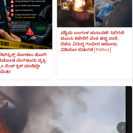
ಪಶ್ಚಿಮ ಬಂಗಾಳ ಚುನಾವಣೆ: ಸಿಲಿಗುರಿ
ಟಿಎಂಸಿ ಕಚೇರಿಗೆ ಬೆಂಕಿ ಹಚ್ಚಿ ದಾಳಿ,
ಬಿಜೆಪಿ ವಿರುದ್ಧ ಗಂಭೀರ ಆರೋಪ,
ವಿಡಿಯೋ ಬಿಡುಗಡೆ [Politics]
ನೆಟ್‌ಫ್ಲಿಕ್ಸ್ ನೋಡಲು ಹೋಗಿ
ೆದುಕೊಂಡ ಬೆಂಗಳೂರು ವ್ಯಕ್ತಿ;
ಾಂ ಲಿಂಕ್ ಕ್ಲಿಕ್ ಮಾಡಿದ್ದೇ
ಯಿತು!
›