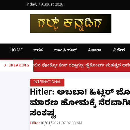
Friday, 7 August 2026
HOME
ಭಾರತ
ಚಾಂಪಿಯನ್
ಸಿತಾರಾ
ವಿದೇಶ
|
ಸೋ ಕೇಸ್ ರದ್ದಾಗಲ್ಲ: ಹೈಕೋರ್ಟ್ ಮಹತ್ವದ ಆದೇಶ
ಫೋನ್ ನಲ್ಲೇ
BREAKING
INTERNATIONAL
Hitler: ಅಬ್ಬಬ್ಬಾ! ಹಿಟ್ಲರ
ಮಾರಣ ಹೋಮಕ್ಕೆ ನೆರವಾಗಿದ್
ಸಂಕಷ್ಟ
Editor
10/01/2021 07:07:00 AM