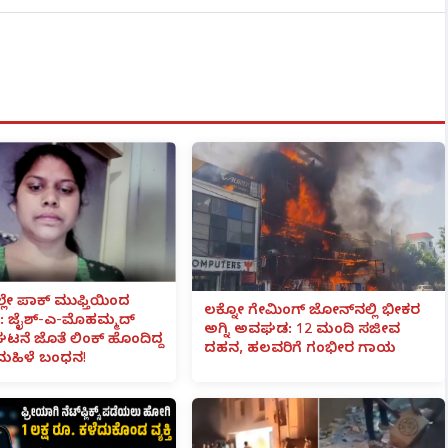
ಲೇ ಪಾಕ್ ಮುಫ್ತಿಯಿಂದ
ಲಕ್ನೋ ಗೇಮಿಂಗ್ ಜೋನ್‌ನಲ್ಲಿ ಭೀಕರ
 ಜೈಶ್-ಎ-ಮೊಹಮ್ಮದ್
ಅಗ್ನಿ ಅವಘಡ: 12 ಮಂದಿ ಸಜೀವ
ಟನೆ ಜೊತೆ ಲಿಂಕ್ ಹೊಂದಿದ್ದ
ದಹನ, ಹಲವರಿಗೆ ಗಂಭೀರ ಗಾಯ
ಮಹಿಳೆ ಬಂಧನ!