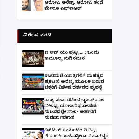
ಆರೋಪಿ ಅರೆಸ್ಟ್, ಆರೋಪಿ ತಂದೆ
ಮೇಲೂ ಎಫ್ಐಆರ್
ಪತ್ನಿಗೆ ಕೈಕೊಟ್ಟ ಭೂಪ ಅತ್ತೆಯನ್ನು ವಿವಾಹವಾದ Marriag
ವಿಶೇಷ ವರದಿ
ಐ ಲವ್ ಯು ಪುಟ್ಟ.....: ಒಂದು
ಅಮೂಲ್ಯ ನುಡಿನಮನ
ಶಬರಿಮಲೆ ಯಾತ್ರಿಗಳಿಗೆ ಮಹತ್ವದ
ಪ್ರಕಟಣೆ ಅರಣ್ಯ ಮೂಲಕ ಬರುವ
ಭಕ್ತರಿಗೆ ವಿಶೇಷ ದರ್ಶನದ ವ್ಯವಸ್ಥೆ
ರಾಜ್ಯ ಸರ್ಕಾರದಿಂದ ಬೃಹತ್ ಸಾಲ
ಸೌಲಭ್ಯ ಯೋಜನೆ ಘೋಷಣೆ:
ಸುಲಭದಲ್ಲೇ ಸಾಲ- ಅರ್ಹರಿಗೆ
ಸುವರ್ಣಾವಕಾಶ
ಡಿಜಿಟಲ್ ಪೇಮೆಂಟಿಗೆ G Pay,
PhonePe ಬಳಸುತ್ತೀರಾ..? ಹಾಗಿದ್ದರೆ