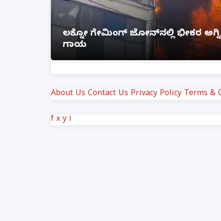
ೆ ಲಿಂಕ್
ಲಕ್ನೋ ಗೇಮಿಂಗ್ ಜೋನ್‌ನಲ್ಲಿ ಭೀಕರ ಅ
ಗಾಯ
About Us
Contact Us
Privacy Policy
Terms & C
f
x
y
i