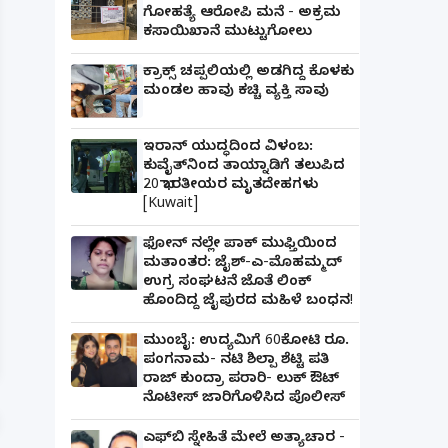
ಗೋಹತ್ಯೆ ಆರೋಪಿ ಮನೆ - ಅಕ್ರಮ
ಕಸಾಯಿಖಾನೆ ಮುಟ್ಟುಗೋಲು
ಕ್ರಾಕ್ಸ್ ಚಪ್ಪಲಿಯಲ್ಲಿ ಅಡಗಿದ್ದ ಕೊಳಕು
ಮಂಡಲ ಹಾವು ಕಚ್ಚಿ ವ್ಯಕ್ತಿ ಸಾವು
ಇರಾನ್ ಯುದ್ಧದಿಂದ ವಿಳಂಬ:
ಕುವೈತ್‌ನಿಂದ ತಾಯ್ನಾಡಿಗೆ ತಲುಪಿದ
20 ಭಾರತೀಯರ ಮೃತದೇಹಗಳು
[Kuwait]
ಫೋನ್ ನಲ್ಲೇ ಪಾಕ್ ಮುಫ್ತಿಯಿಂದ
ಮತಾಂತರ: ಜೈಶ್-ಎ-ಮೊಹಮ್ಮದ್
ಉಗ್ರ ಸಂಘಟನೆ ಜೊತೆ ಲಿಂಕ್
ಹೊಂದಿದ್ದ ಜೈಪುರದ ಮಹಿಳೆ ಬಂಧನ!
ಪತ್ನಿಗೆ ಕೈಕೊಟ್ಟ ಭೂಪ ಅತ್ತೆಯನ್ನು ವಿವಾಹವಾದ Marr
ಮುಂಬೈ: ಉದ್ಯಮಿಗೆ 60ಕೋಟಿ ರೂ.
ಪಂಗನಾಮ- ನಟಿ ಶಿಲ್ಪಾ ಶೆಟ್ಟಿ ಪತಿ
ರಾಜ್ ಕುಂದ್ರಾ ಪರಾರಿ- ಲುಕ್ ಔಟ್
ನೊಟೀಸ್ ಜಾರಿಗೊಳಿಸಿದ ಪೊಲೀಸ್
ಎಫ್‌ಬಿ ಸ್ನೇಹಿತೆ ಮೇಲೆ ಅತ್ಯಾಚಾರ -