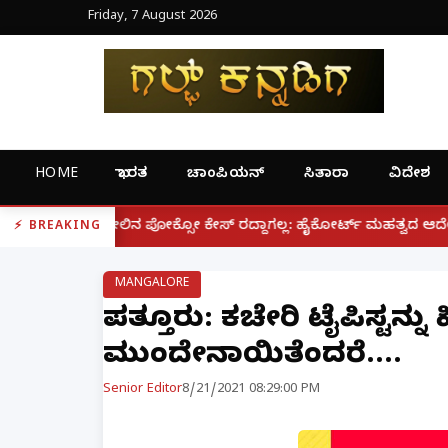
Friday, 7 August 2026
HOME
ಭಾರತ
ಚಾಂಪಿಯನ್
ಸಿತಾರಾ
ವಿದೇಶ
|
ಕ್ಸೋ ಕೇಸ್ ರದ್ದಾಗಲ್ಲ: ಹೈಕೋರ್ಟ್ ಮಹತ್ವದ ಆದೇಶ
ಫೋನ್ ನಲ
BREAKING
MANGALORE
ಪುತ್ತೂರು: ಕಚೇರಿ ಟೈಪಿಸ್ಟನ
ಮುಂದೇನಾಯಿತೆಂದರೆ....
Senior Editor
8/21/2021 08:29:00 PM