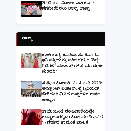
2000 ರೂ. ನೋಟು ಇದೆಯಾ..?
ನಗದೀಕರಿಸಲು ಲಾಸ್ಟ್‌ ಚಾನ್ಸ್‌!
ರಾಜ್ಯ
ಕಂಕಣ ಭಾಗ್ಯ ಕೂಡಿಬಂತು: ಕೊನೆಗೂ
ಭಾವಿ ಪತ್ನಿಯನ್ನು ಪರಿಚಯಿಸಿದ 'ಗಿಚ್ಚಿ
ಗಿಲಿಗಿಲಿ' ಪ್ರಶಾಂತ್ ಗೌಡ! ಯಾರು ಈ
ಸುಂದರಿ?
ಸುಪ್ರೀಂ ಕೋರ್ಟ್ ನೇಮಕಾತಿ 2026:
ಅಸಿಸ್ಟೆಂಟ್ ಎಡಿಟರ್, ಲೈಬ್ರರಿಯನ್
ಸೇರಿದಂತೆ ವಿವಿಧ ಹುದ್ದೆಗಳಿಗೆ ಅರ್ಜಿ
ಆಹ್ವಾನ
ತಾಯಿಯಂತೆ ಸಲಹಿದಾಕೆಯನ್ನೇ
ಅತ್ಯಾಚಾರಗೈದು ಕೊಲೆ ಮಾಡಿ ಎಸೆದ
17ವರ್ಷದ ಕಾಮುಕ ಬಾಲಕ