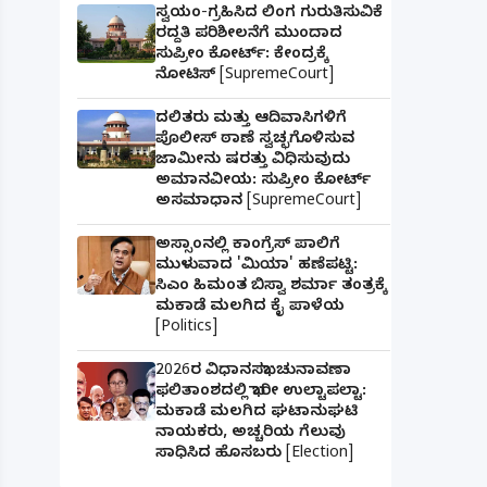
ಸ್ವಯಂ-ಗ್ರಹಿಸಿದ ಲಿಂಗ ಗುರುತಿಸುವಿಕೆ
ರದ್ದತಿ ಪರಿಶೀಲನೆಗೆ ಮುಂದಾದ
ಸುಪ್ರೀಂ ಕೋರ್ಟ್: ಕೇಂದ್ರಕ್ಕೆ
ನೋಟಿಸ್ [SupremeCourt]
ದಲಿತರು ಮತ್ತು ಆದಿವಾಸಿಗಳಿಗೆ
ಪೊಲೀಸ್ ಠಾಣೆ ಸ್ವಚ್ಛಗೊಳಿಸುವ
ಜಾಮೀನು ಷರತ್ತು ವಿಧಿಸುವುದು
ಅಮಾನವೀಯ: ಸುಪ್ರೀಂ ಕೋರ್ಟ್
ಅಸಮಾಧಾನ [SupremeCourt]
ಅಸ್ಸಾಂನಲ್ಲಿ ಕಾಂಗ್ರೆಸ್ ಪಾಲಿಗೆ
ಮುಳುವಾದ 'ಮಿಯಾ' ಹಣೆಪಟ್ಟಿ:
ಸಿಎಂ ಹಿಮಂತ ಬಿಸ್ವಾ ಶರ್ಮಾ ತಂತ್ರಕ್ಕೆ
ಮಕಾಡೆ ಮಲಗಿದ ಕೈ ಪಾಳೆಯ
[Politics]
2026ರ ವಿಧಾನಸಭಾ ಚುನಾವಣಾ
ಫಲಿತಾಂಶದಲ್ಲಿ ಭಾರೀ ಉಲ್ಟಾಪಲ್ಟಾ:
ಮಕಾಡೆ ಮಲಗಿದ ಘಟಾನುಘಟಿ
ನಾಯಕರು, ಅಚ್ಚರಿಯ ಗೆಲುವು
ಸಾಧಿಸಿದ ಹೊಸಬರು [Election]