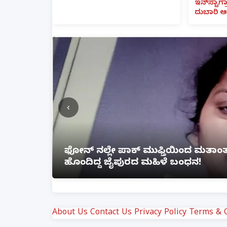
ಇನ್‌ಸ್ಟಾಗ್ರ
ದುಬಾರಿ ಆ
‹
ಜೊತೆ ಲಿಂಕ್
ಲಕ್ನೋ ಗೇಮಿಂಗ್ ಜೋನ್‌ನಲ್ಲಿ ಭೀಕರ
ಗಾಯ
About Us
Contact Us
Privacy Policy
Terms & C