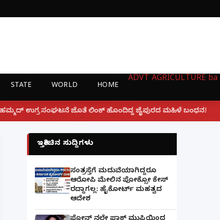
ADVT
AGRICULTURE
ba
STATE
WORLD
HOME
|
 ಲಿಂಕ್ ಹೊಂದಿದ್ದ ಜೈಪುರದ ಮಹಿಳೆ ಬಂಧನ!
ಲಕ್ನೋ ಗೇಮಿಂಗ
ಇತ್ತೀಚಿನ ಸುದ್ದಿಗಳು
ಸಂತ್ರಸ್ತೆಗೆ ಮದುವೆಯಾಗಿದ್ದರೂ
ಆರೋಪಿ ಮೇಲಿನ ಪೋಕ್ಸೋ ಕೇಸ್
ರದ್ದಾಗಲ್ಲ: ಹೈಕೋರ್ಟ್ ಮಹತ್ವದ
ಆದೇಶ
ಫೋನ್ ನಲ್ಲೇ ಪಾಕ್ ಮುಫ್ತಿಯಿಂದ