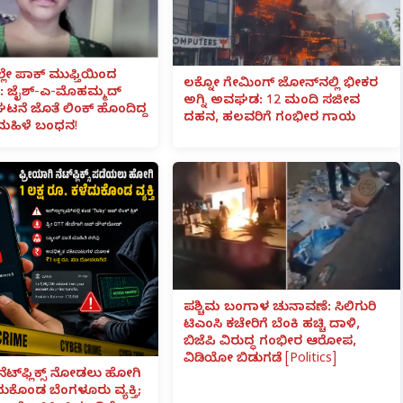
ಲೇ ಪಾಕ್ ಮುಫ್ತಿಯಿಂದ
ಲಕ್ನೋ ಗೇಮಿಂಗ್ ಜೋನ್‌ನಲ್ಲಿ ಭೀಕರ
 ಜೈಶ್-ಎ-ಮೊಹಮ್ಮದ್
ಅಗ್ನಿ ಅವಘಡ: 12 ಮಂದಿ ಸಜೀವ
ಟನೆ ಜೊತೆ ಲಿಂಕ್ ಹೊಂದಿದ್ದ
ದಹನ, ಹಲವರಿಗೆ ಗಂಭೀರ ಗಾಯ
ಮಹಿಳೆ ಬಂಧನ!
ಪಶ್ಚಿಮ ಬಂಗಾಳ ಚುನಾವಣೆ: ಸಿಲಿಗುರಿ
ಟಿಎಂಸಿ ಕಚೇರಿಗೆ ಬೆಂಕಿ ಹಚ್ಚಿ ದಾಳಿ,
ಬಿಜೆಪಿ ವಿರುದ್ಧ ಗಂಭೀರ ಆರೋಪ,
ವಿಡಿಯೋ ಬಿಡುಗಡೆ [Politics]
ನೆಟ್‌ಫ್ಲಿಕ್ಸ್ ನೋಡಲು ಹೋಗಿ
ೆದುಕೊಂಡ ಬೆಂಗಳೂರು ವ್ಯಕ್ತಿ;