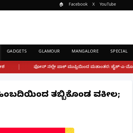
🏠
Facebook
X
YouTube
GADGETS
GLAMOUR
MANGALORE
SPECIAL
್ಲೇ ಪಾಕ್ ಮುಫ್ತಿಯಿಂದ ಮತಾಂತರ: ಜೈಶ್-ಎ-ಮೊಹಮ್ಮದ್ ಉಗ್ರ ಸಂಘಟನೆ ಜೊತೆ
್ನು ಹಿಂಬದಿಯಿಂದ ತಬ್ಬಿಕೊಂಡ ವಕೀಲ;