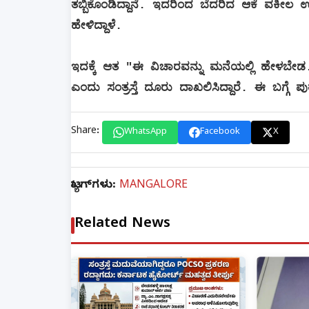
ತಬ್ಬಿಕೊಂಡಿದ್ದಾನೆ‌. ಇದರಿಂದ ಬೆದರಿದ ಆಕೆ ವಕೀಲ ಉಮ
ಹೇಳಿದ್ದಾಳೆ.
ಇದಕ್ಕೆ ಆತ "ಈ ವಿಚಾರವನ್ನು ಮನೆಯಲ್ಲಿ ಹೇಳಬೇಡ. 
ಎಂದು ಸಂತ್ರಸ್ತೆ ದೂರು ದಾಖಲಿಸಿದ್ದಾರೆ. ಈ ಬಗ್ಗೆ 
Share:
WhatsApp
Facebook
X
ಟ್ಯಾಗ್‌ಗಳು:
MANGALORE
Related News