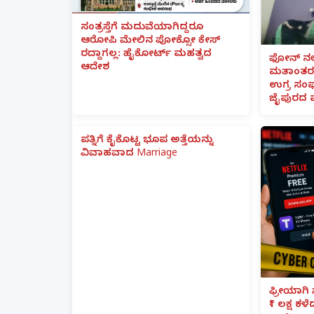
ಸಂತ್ರಸ್ತೆಗೆ ಮದುವೆಯಾಗಿದ್ದರೂ
ಆರೋಪಿ ಮೇಲಿನ ಪೋಕ್ಸೋ ಕೇಸ್
ರದ್ದಾಗಲ್ಲ: ಹೈಕೋರ್ಟ್ ಮಹತ್ವದ
ಫೋನ್ ನಲ್
ಆದೇಶ
ಮತಾಂತರ:
ಉಗ್ರ ಸಂಘ
ಜೈಪುರದ 
ಪತ್ನಿಗೆ ಕೈಕೊಟ್ಟ ಭೂಪ ಅತ್ತೆಯನ್ನು
ವಿವಾಹವಾದ Marriage
ಫ್ರೀಯಾಗಿ 
₹1 ಲಕ್ಷ ಕಳ