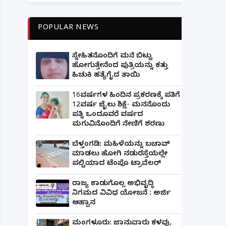
POPULAR NEWS
ಸ್ನೇಹಿತನೊಂದಿಗೆ ಮನೆ ಬಿಟ್ಟು
ಹೋಗುತ್ತೇನೆಂದ ಪುತ್ರಿಯನ್ನು ಕತ್ತು
ಹಿಚುಕಿ ಹತ್ಯೆಗೈದ ತಾಯಿ
16ವರ್ಷಗಳ ಹಿಂದಿನ ಪ್ರಕರಣಕ್ಕೆ ಪತಿಗೆ
12ವರ್ಷ ಜೈಲು ಶಿಕ್ಷೆ- ಮನನೊಂದು
ಪತ್ನಿ ಒಂದೂವರೆ ವರ್ಷದ
ಮಗುವಿನೊಂದಿಗೆ ನೇಣಿಗೆ ಶರಣು
ಬೆಳ್ತಂಗಡಿ: ಮಹಿಳೆಯನ್ನು ಬಚಾವ್
ಮಾಡಲು ಹೋಗಿ ನಡುರಸ್ತೆಯಲ್ಲೇ
ಪಲ್ಟಿಯಾದ ಟೆಂಪೊ ಟ್ರಾವೆಲರ್
ರಾಜ್ಯ ಕಾಡುಗೊಲ್ಲ ಅಭಿವೃದ್ಧಿ
ನಿಗಮದ ವಿವಿಧ ಯೋಜನೆ : ಅರ್ಜಿ
ಆಹ್ವಾನ
ಮಂಗಳೂರು: ಜಾನುವಾರು ಕಳವು,