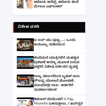
ಆರೋಪಿ ಅರೆಸ್ಟ್, ಆರೋಪಿ ತಂದೆ
ಮೇಲೂ ಎಫ್ಐಆರ್
ವಿಶೇಷ ವರದಿ
ಐ ಲವ್ ಯು ಪುಟ್ಟ.....: ಒಂದು
ಅಮೂಲ್ಯ ನುಡಿನಮನ
ಶಬರಿಮಲೆ ಯಾತ್ರಿಗಳಿಗೆ ಮಹತ್ವದ
ಪ್ರಕಟಣೆ ಅರಣ್ಯ ಮೂಲಕ ಬರುವ
ಭಕ್ತರಿಗೆ ವಿಶೇಷ ದರ್ಶನದ ವ್ಯವಸ್ಥೆ
ರಾಜ್ಯ ಸರ್ಕಾರದಿಂದ ಬೃಹತ್ ಸಾಲ
ಸೌಲಭ್ಯ ಯೋಜನೆ ಘೋಷಣೆ:
ಸುಲಭದಲ್ಲೇ ಸಾಲ- ಅರ್ಹರಿಗೆ
ಸುವರ್ಣಾವಕಾಶ
ಡಿಜಿಟಲ್ ಪೇಮೆಂಟಿಗೆ G Pay,
PhonePe ಬಳಸುತ್ತೀರಾ..? ಹಾಗಿದ್ದರೆ