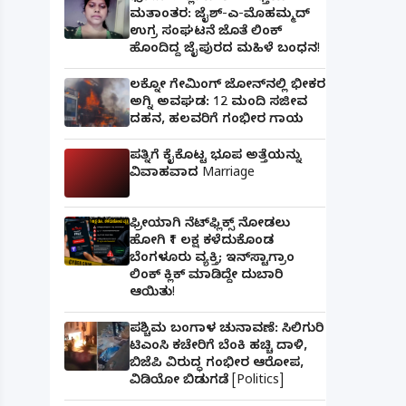
ಮತಾಂತರ: ಜೈಶ್-ಎ-ಮೊಹಮ್ಮದ್
ಉಗ್ರ ಸಂಘಟನೆ ಜೊತೆ ಲಿಂಕ್
ಹೊಂದಿದ್ದ ಜೈಪುರದ ಮಹಿಳೆ ಬಂಧನ!
ಲಕ್ನೋ ಗೇಮಿಂಗ್ ಜೋನ್‌ನಲ್ಲಿ ಭೀಕರ
ಅಗ್ನಿ ಅವಘಡ: 12 ಮಂದಿ ಸಜೀವ
ದಹನ, ಹಲವರಿಗೆ ಗಂಭೀರ ಗಾಯ
ಪತ್ನಿಗೆ ಕೈಕೊಟ್ಟ ಭೂಪ ಅತ್ತೆಯನ್ನು
ವಿವಾಹವಾದ Marriage
ಫ್ರೀಯಾಗಿ ನೆಟ್‌ಫ್ಲಿಕ್ಸ್ ನೋಡಲು
ಹೋಗಿ ₹1 ಲಕ್ಷ ಕಳೆದುಕೊಂಡ
ಬೆಂಗಳೂರು ವ್ಯಕ್ತಿ; ಇನ್‌ಸ್ಟಾಗ್ರಾಂ
ಲಿಂಕ್ ಕ್ಲಿಕ್ ಮಾಡಿದ್ದೇ ದುಬಾರಿ
ಆಯಿತು!
ಪಶ್ಚಿಮ ಬಂಗಾಳ ಚುನಾವಣೆ: ಸಿಲಿಗುರಿ
ಟಿಎಂಸಿ ಕಚೇರಿಗೆ ಬೆಂಕಿ ಹಚ್ಚಿ ದಾಳಿ,
ಬಿಜೆಪಿ ವಿರುದ್ಧ ಗಂಭೀರ ಆರೋಪ,
ವಿಡಿಯೋ ಬಿಡುಗಡೆ [Politics]