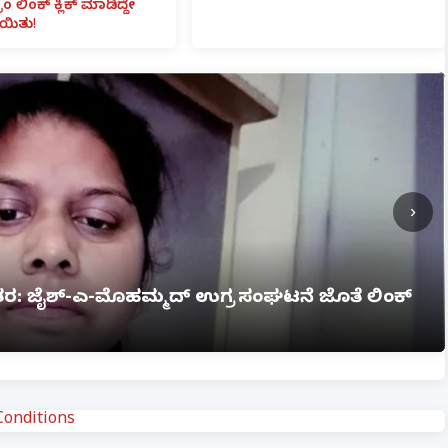
ಾಂ ಲಿಂಕ್ ಕ್ಲಿಕ್ ಮಾಡಿದ್ದೇ
ಯಿತು!
›
 ಅಗ್ನಿ ಅವಘಡ: 12 ಮಂದಿ ಸಜೀವ ದಹನ, ಹಲವರಿಗೆ ಗಂಭೀರ
onditions