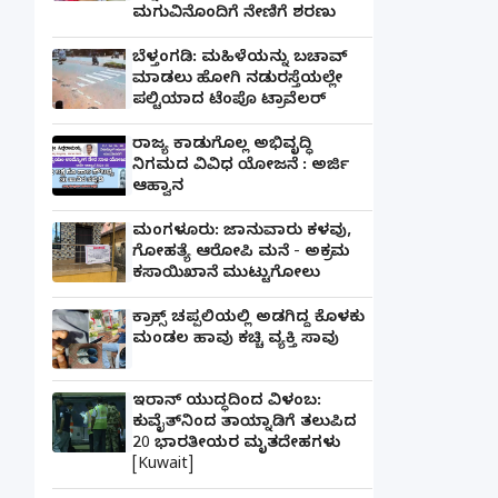
ಮಗುವಿನೊಂದಿಗೆ ನೇಣಿಗೆ ಶರಣು
ಬೆಳ್ತಂಗಡಿ: ಮಹಿಳೆಯನ್ನು ಬಚಾವ್
ಮಾಡಲು ಹೋಗಿ ನಡುರಸ್ತೆಯಲ್ಲೇ
ಪಲ್ಟಿಯಾದ ಟೆಂಪೊ ಟ್ರಾವೆಲರ್
ರಾಜ್ಯ ಕಾಡುಗೊಲ್ಲ ಅಭಿವೃದ್ಧಿ
ನಿಗಮದ ವಿವಿಧ ಯೋಜನೆ : ಅರ್ಜಿ
ಆಹ್ವಾನ
ಮಂಗಳೂರು: ಜಾನುವಾರು ಕಳವು,
ಗೋಹತ್ಯೆ ಆರೋಪಿ ಮನೆ - ಅಕ್ರಮ
ಕಸಾಯಿಖಾನೆ ಮುಟ್ಟುಗೋಲು
ಕ್ರಾಕ್ಸ್ ಚಪ್ಪಲಿಯಲ್ಲಿ ಅಡಗಿದ್ದ ಕೊಳಕು
ಮಂಡಲ ಹಾವು ಕಚ್ಚಿ ವ್ಯಕ್ತಿ ಸಾವು
ಇರಾನ್ ಯುದ್ಧದಿಂದ ವಿಳಂಬ:
ಕುವೈತ್‌ನಿಂದ ತಾಯ್ನಾಡಿಗೆ ತಲುಪಿದ
20 ಭಾರತೀಯರ ಮೃತದೇಹಗಳು
[Kuwait]