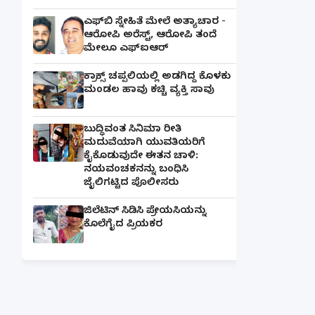
ಎಫ್‌ಬಿ ಸ್ನೇಹಿತೆ ಮೇಲೆ ಅತ್ಯಾಚಾರ -
ಆರೋಪಿ ಅರೆಸ್ಟ್, ಆರೋಪಿ ತಂದೆ
ಮೇಲೂ ಎಫ್ಐಆರ್
ಕ್ರಾಕ್ಸ್ ಚಪ್ಪಲಿಯಲ್ಲಿ ಅಡಗಿದ್ದ ಕೊಳಕು
ಮಂಡಲ ಹಾವು ಕಚ್ಚಿ ವ್ಯಕ್ತಿ ಸಾವು
ಬುದ್ಧಿವಂತ ಸಿನಿಮಾ ರೀತಿ
ಮದುವೆಯಾಗಿ ಯುವತಿಯರಿಗೆ
ಕೈಕೊಡುವುದೇ ಈತನ ಚಾಳಿ:
ನಯವಂಚಕನನ್ನು ಬಂಧಿಸಿ
ಜೈಲಿಗಟ್ಟಿದ ಪೊಲೀಸರು
ಜಿಲೆಟಿನ್ ಸಿಡಿಸಿ ಪ್ರೇಯಸಿಯನ್ನು
ಕೊಲೆಗೈದ ಪ್ರಿಯಕರ