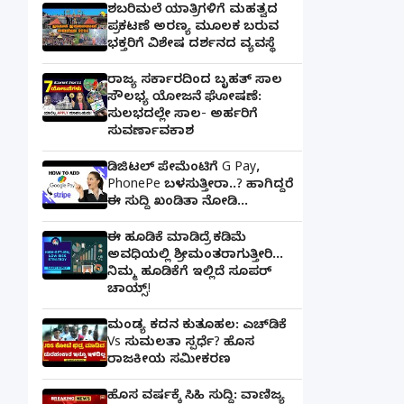
ಶಬರಿಮಲೆ ಯಾತ್ರಿಗಳಿಗೆ ಮಹತ್ವದ
ಪ್ರಕಟಣೆ ಅರಣ್ಯ ಮೂಲಕ ಬರುವ
ಭಕ್ತರಿಗೆ ವಿಶೇಷ ದರ್ಶನದ ವ್ಯವಸ್ಥೆ
ರಾಜ್ಯ ಸರ್ಕಾರದಿಂದ ಬೃಹತ್ ಸಾಲ
ಸೌಲಭ್ಯ ಯೋಜನೆ ಘೋಷಣೆ:
ಸುಲಭದಲ್ಲೇ ಸಾಲ- ಅರ್ಹರಿಗೆ
ಸುವರ್ಣಾವಕಾಶ
ಡಿಜಿಟಲ್ ಪೇಮೆಂಟಿಗೆ G Pay,
PhonePe ಬಳಸುತ್ತೀರಾ..? ಹಾಗಿದ್ದರೆ
ಈ ಸುದ್ದಿ ಖಂಡಿತಾ ನೋಡಿ...
ಈ ಹೂಡಿಕೆ ಮಾಡಿದ್ರೆ ಕಡಿಮೆ
ಅವಧಿಯಲ್ಲಿ ಶ್ರೀಮಂತರಾಗುತ್ತೀರಿ...
ನಿಮ್ಮ ಹೂಡಿಕೆಗೆ ಇಲ್ಲಿದೆ ಸೂಪರ್
ಚಾಯ್ಸ್‌!
ಮಂಡ್ಯ ಕದನ ಕುತೂಹಲ: ಎಚ್‌ಡಿಕೆ
Vs ಸುಮಲತಾ ಸ್ಪರ್ಧೆ? ಹೊಸ
ರಾಜಕೀಯ ಸಮೀಕರಣ
ಹೊಸ ವರ್ಷಕ್ಕೆ ಸಿಹಿ ಸುದ್ದಿ: ವಾಣಿಜ್ಯ