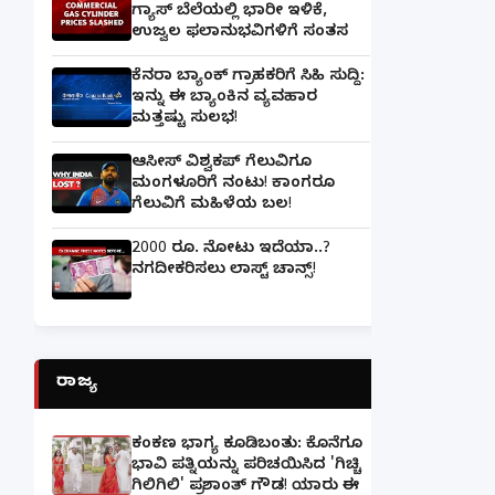
ಗ್ಯಾಸ್‌ ಬೆಲೆಯಲ್ಲಿ ಭಾರೀ ಇಳಿಕೆ,
ಉಜ್ವಲ ಫಲಾನುಭವಿಗಳಿಗೆ ಸಂತಸ
ಕೆನರಾ ಬ್ಯಾಂಕ್‌ ಗ್ರಾಹಕರಿಗೆ ಸಿಹಿ ಸುದ್ದಿ:
ಇನ್ನು ಈ ಬ್ಯಾಂಕಿನ ವ್ಯವಹಾರ
ಮತ್ತಷ್ಟು ಸುಲಭ!
ಆಸೀಸ್ ವಿಶ್ವಕಪ್ ಗೆಲುವಿಗೂ
ಮಂಗಳೂರಿಗೆ ನಂಟು! ಕಾಂಗರೂ
ಗೆಲುವಿಗೆ ಮಹಿಳೆಯ ಬಲ!
2000 ರೂ. ನೋಟು ಇದೆಯಾ..?
ನಗದೀಕರಿಸಲು ಲಾಸ್ಟ್‌ ಚಾನ್ಸ್‌!
ರಾಜ್ಯ
ಕಂಕಣ ಭಾಗ್ಯ ಕೂಡಿಬಂತು: ಕೊನೆಗೂ
ಭಾವಿ ಪತ್ನಿಯನ್ನು ಪರಿಚಯಿಸಿದ 'ಗಿಚ್ಚಿ
ಗಿಲಿಗಿಲಿ' ಪ್ರಶಾಂತ್ ಗೌಡ! ಯಾರು ಈ