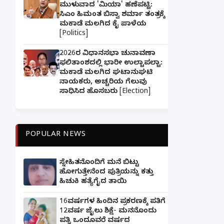
ಮುಳುವಾದ 'ಮಿಯಾ' ಹಣೆಪಟ್ಟಿ:
ಸಿಎಂ ಹಿಮಂತ ಬಿಸ್ವಾ ಶರ್ಮಾ ತಂತ್ರಕ್ಕೆ
ಮಕಾಡೆ ಮಲಗಿದ ಕೈ ಪಾಳೆಯ
[Politics]
2026ರ ವಿಧಾನಸಭಾ ಚುನಾವಣಾ
ಫಲಿತಾಂಶದಲ್ಲಿ ಭಾರೀ ಉಲ್ಟಾಪಲ್ಟಾ:
ಮಕಾಡೆ ಮಲಗಿದ ಘಟಾನುಘಟಿ
ನಾಯಕರು, ಅಚ್ಚರಿಯ ಗೆಲುವು
ಸಾಧಿಸಿದ ಹೊಸಬರು [Election]
POPULAR NEWS
ಸ್ನೇಹಿತನೊಂದಿಗೆ ಮನೆ ಬಿಟ್ಟು
ಹೋಗುತ್ತೇನೆಂದ ಪುತ್ರಿಯನ್ನು ಕತ್ತು
ಹಿಚುಕಿ ಹತ್ಯೆಗೈದ ತಾಯಿ
16ವರ್ಷಗಳ ಹಿಂದಿನ ಪ್ರಕರಣಕ್ಕೆ ಪತಿಗೆ
12ವರ್ಷ ಜೈಲು ಶಿಕ್ಷೆ- ಮನನೊಂದು
ಪತ್ನಿ ಒಂದೂವರೆ ವರ್ಷದ