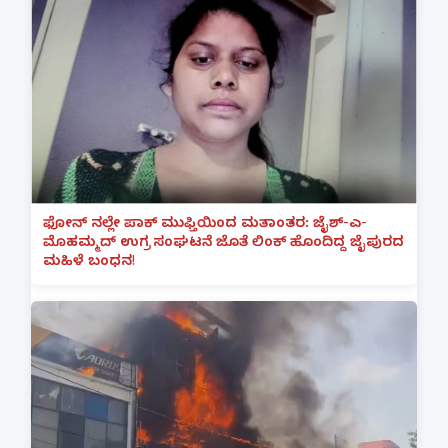
ಫೋನ್ ನಲ್ಲೇ ಪಾಕ್ ಮುಫ್ತಿಯಿಂದ ಮತಾಂತರ: ಜೈಶ್-ಎ-
ಮೊಹಮ್ಮದ್ ಉಗ್ರ ಸಂಘಟನೆ ಜೊತೆ ಲಿಂಕ್ ಹೊಂದಿದ್ದ ಜೈಪುರದ
ಮಹಿಳೆ ಬಂಧನ!