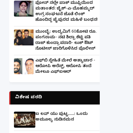
ಫೋನ್ ನಲ್ಲೇ ಪಾಕ್ ಮುಫ್ತಿಯಿಂದ
ಮತಾಂತರ: ಜೈಶ್-ಎ-ಮೊಹಮ್ಮದ್
ಉಗ್ರ ಸಂಘಟನೆ ಜೊತೆ ಲಿಂಕ್
ಹೊಂದಿದ್ದ ಜೈಪುರದ ಮಹಿಳೆ ಬಂಧನ!
ಮುಂಬೈ: ಉದ್ಯಮಿಗೆ 60ಕೋಟಿ ರೂ.
ಪಂಗನಾಮ- ನಟಿ ಶಿಲ್ಪಾ ಶೆಟ್ಟಿ ಪತಿ
ರಾಜ್ ಕುಂದ್ರಾ ಪರಾರಿ- ಲುಕ್ ಔಟ್
ನೊಟೀಸ್ ಜಾರಿಗೊಳಿಸಿದ ಪೊಲೀಸ್
ಎಫ್‌ಬಿ ಸ್ನೇಹಿತೆ ಮೇಲೆ ಅತ್ಯಾಚಾರ -
ಆರೋಪಿ ಅರೆಸ್ಟ್, ಆರೋಪಿ ತಂದೆ
ಮೇಲೂ ಎಫ್ಐಆರ್
ವಿಶೇಷ ವರದಿ
ಐ ಲವ್ ಯು ಪುಟ್ಟ.....: ಒಂದು
ಅಮೂಲ್ಯ ನುಡಿನಮನ