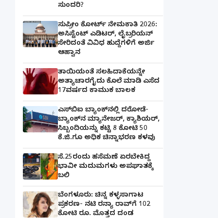
ಸುಂದರಿ?
ಸುಪ್ರೀಂ ಕೋರ್ಟ್ ನೇಮಕಾತಿ 2026:
ಅಸಿಸ್ಟೆಂಟ್ ಎಡಿಟರ್, ಲೈಬ್ರರಿಯನ್
ಸೇರಿದಂತೆ ವಿವಿಧ ಹುದ್ದೆಗಳಿಗೆ ಅರ್ಜಿ
ಆಹ್ವಾನ
ತಾಯಿಯಂತೆ ಸಲಹಿದಾಕೆಯನ್ನೇ
ಅತ್ಯಾಚಾರಗೈದು ಕೊಲೆ ಮಾಡಿ ಎಸೆದ
17ವರ್ಷದ ಕಾಮುಕ ಬಾಲಕ
ಎಸ್‌ಬಿಐ ಬ್ಯಾಂಕ್‌ನಲ್ಲಿ‌ ದರೋಡೆ-
ಬ್ಯಾಂಕ್​ನ ಮ್ಯಾನೇಜರ್‌, ಕ್ಯಾಶಿಯರ್‌,
ಸಿಬ್ಬಂದಿಯನ್ನು ಕಟ್ಟಿ 8 ಕೋಟಿ 50
ಕೆ.ಜಿ.ಗೂ ಅಧಿಕ ಚಿನ್ನಾಭರಣ ಕಳವು
ಸೆ.25ರಂದು ಹಸೆಮಣೆ ಏರಬೇಕಿದ್ದ
ಭಾವೀ ಮದುಮಗಳು ಅಪಘಾತಕ್ಕೆ
ಬಲಿ
ಬೆಂಗಳೂರು: ಚಿನ್ನ ಕಳ್ಳಸಾಗಾಟ
ಪ್ರಕರಣ- ನಟಿ ರನ್ಯಾ ರಾವ್‌ಗೆ 102
ಕೋಟಿ ರೂ. ಮೊತ್ತದ ದಂಡ