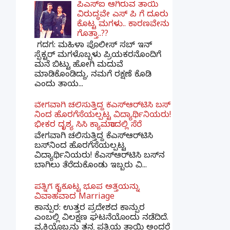
ಪಿಎಸ್​ಐ ಆಗಿರುವ ತಾಯಿ
ವಿರುದ್ಧವೇ ಎಸ್ ಪಿ ಗೆ ದೂರು
ಕೊಟ್ಟ ಮಗಳು.. ಕಾರಣವೇನು
ಗೊತ್ತಾ..??
ಗದಗ​: ಮಹಿಳಾ ಪೊಲೀಸ್​ ಸಬ್ ​ಇನ್​
ಸ್ಪೆಕ್ಟರ್​ ಮಗಳೊಬ್ಬಳು ಪ್ರಿಯಕರನೊಂದಿಗೆ
ಮನೆ ಬಿಟ್ಟು ಹೋಗಿ ಮದುವೆ
ಮಾಡಿಕೊಂಡಿದ್ದು, ನಮಗೆ ರಕ್ಷಣೆ ಕೊಡಿ
ಎಂದು ತಾಯ...
ವೇಗವಾಗಿ ಚಲಿಸುತ್ತಿದ್ದ ಕೆಎಸ್​ಆರ್​ಟಿಸಿ ಬಸ್​
ನಿಂದ ಹೊರಗೆಸೆಯಲ್ಪಟ್ಟ ವಿದ್ಯಾರ್ಥಿನಿಯರು!
ಭೀಕರ ದೃಶ್ಯ ಸಿಸಿ ಕ್ಯಾಮರಾದಲ್ಲಿ ಸೆರೆ
ವೇಗವಾಗಿ ಚಲಿಸುತ್ತಿದ್ದ ಕೆಎಸ್‌ಆರ್‌ಟಿಸಿ
ಬಸ್‌ನಿಂದ ಹೊರಗೆಸೆಯಲ್ಪಟ್ಟ
ವಿದ್ಯಾರ್ಥಿನಿಯರು! ಕೆಎಸ್‌ಆರ್‌ಟಿಸಿ ಬಸ್‌ನ
ಬಾಗಿಲು ತೆರೆದುಕೊಂಡು ಇಬ್ಬರು ವಿ...
ಪತ್ನಿಗೆ ಕೈಕೊಟ್ಟ ಭೂಪ ಅತ್ತೆಯನ್ನು
ವಿವಾಹವಾದ Marriage
ಕಾನ್ಪುರ: ಉತ್ತರ ಪ್ರದೇಶದ ಕಾನ್ಪುರ
ಎಂಬಲ್ಲಿ ವಿಲಕ್ಷಣ ಘಟನೆಯೊಂದು ನಡೆದಿದೆ.
ವ್ಯಕ್ತಿಯೊಬ್ಬನು ತನ್ನ ಪತ್ನಿಯ ತಾಯಿ ಅಂದರೆ