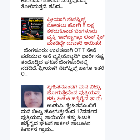
ಕಾರಣವಾಗಬಹುದು ಎನ್ನುವುದನ್ನು
ತೋರಿಸುತ್ತದೆ. ಶನಿದ...
ಫ್ರೀಯಾಗಿ ನೆಟ್‌ಫ್ಲಿಕ್ಸ್
ನೋಡಲು ಹೋಗಿ ₹1 ಲಕ್ಷ
ಕಳೆದುಕೊಂಡ ಬೆಂಗಳೂರು
ವ್ಯಕ್ತಿ; ಇನ್‌ಸ್ಟಾಗ್ರಾಂ ಲಿಂಕ್ ಕ್ಲಿಕ್
ಮಾಡಿದ್ದೇ ದುಬಾರಿ ಆಯಿತು!
ಬೆಂಗಳೂರು: ಉಚಿತವಾಗಿ OTT ಸೇವೆ
ಪಡೆಯುವ ಆಸೆ ವ್ಯಕ್ತಿಯೊಬ್ಬರಿಗೆ ಭಾರೀ ನಷ್ಟ
ತಂದೊಡ್ಡಿದ ಘಟನೆ ಬೆಂಗಳೂರಿನಲ್ಲಿ
ನಡೆದಿದೆ. ಫ್ರೀಯಾಗಿ ನೆಟ್‌ಫ್ಲಿಕ್ಸ್ ಹಾಗೂ ಇತರೆ
O...
ಸ್ನೇಹಿತನೊಂದಿಗೆ ಮನೆ ಬಿಟ್ಟು
ಹೋಗುತ್ತೇನೆಂದ ಪುತ್ರಿಯನ್ನು
ಕತ್ತು ಹಿಚುಕಿ ಹತ್ಯೆಗೈದ ತಾಯಿ
ಉಡುಪಿ: ಸ್ನೇಹಿತನೊಂದಿಗೆ
ಮನೆ ಬಿಟ್ಟು ಹೋಗುತ್ತೇನೆಂದ 17ವರ್ಷದ
ಪುತ್ರಿಯನ್ನು ತಾಯಿಯೇ ಕತ್ತು ಹಿಚುಕಿ
ಹತ್ಯೆಗೈದ ಘಟನೆ ಕಾರ್ಕಳ ತಾಲೂಕಿನ
ಹಿರ್ಗಾನ ಗ್ರಾಮ...