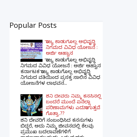
Popular Posts
ರಾಜ್ಯ ಕಾಡುಗೊಲ್ಲ ಅಭಿವೃದ್ಧಿ
ನಿಗಮದ ವಿವಿಧ ಯೋಜನೆ :
ಅರ್ಜಿ ಆಹ್ವಾನ
ರಾಜ್ಯ ಕಾಡುಗೊಲ್ಲ ಅಭಿವೃದ್ಧಿ
ನಿಗಮದ ವಿವಿಧ ಯೋಜನೆ : ಅರ್ಜಿ ಆಹ್ವಾನ
ಕರ್ನಾಟಕ ರಾಜ್ಯ ಕಾಡುಗೊಲ್ಲ ಅಭಿವೃದ್ಧಿ
ನಿಗಮದ ವತಿಯಿಂದ ಪ್ರಸಕ್ತ ಸಾಲಿನ ವಿವಿಧ
ಯೋಜನೆಗಳ ಲಾಭವನ...
ಶನಿ ದೇವರು ನಿಮ್ಮ ಕನಸಿನಲ್ಲಿ
ಬಂದರೆ ಮುಂದೆ ಏನೆಲ್ಲಾ
ಪರಿಣಾಮಗಳು ಎದುರಾಗುತ್ತವೆ
ಗೊತ್ತಾ..??
ಶನಿ ದೇವರಿಗೆ ಸಂಬಂಧಿಸಿದ ಕನಸುಗಳು
ಬಿದ್ದರೆ, ಅದು ನಿಮ್ಮ ಜೀವನದಲ್ಲಿ ಕೆಲವು
ಪ್ರಮುಖ ಬದಲಾವಣೆಗಳಿಗೆ