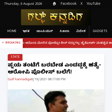
Thursday, 6 August 2026
🏠
Facebook
X
YouTube
HOME
ಭಾರತ
ಚಾಂಪಿಯನ್
ಸಿತಾರಾ
ವಿದೇಶ
GADGETS
|
್ದರೂ ಆರೋಪಿ ಮೇಲಿನ ಪೋಕ್ಸೋ ಕೇಸ್ ರದ್ದಾಗಲ್ಲ: ಹೈಕೋರ್ಟ್ ಮಹತ್ವದ ಆದೇಶ
ಫೋನ
BREAKING
STATE
ಪತ್ನಿಯ ತಂಟೆಗೆ ಬರಬೇಡ ಎಂದದ್ದಕ್ಕೆ ಹತ್ಯೆ-
ಆರೋಪಿ ಪೊಲೀಸ್ ಬಲೆಗೆ!
Gulf kannadiga
8/19/2021 08:17:00 PM