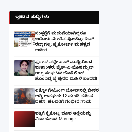
ಇತ್ತೀಚಿನ ಸುದ್ದಿಗಳು
ಸಂತ್ರಸ್ತೆಗೆ ಮದುವೆಯಾಗಿದ್ದರೂ
ಆರೋಪಿ ಮೇಲಿನ ಪೋಕ್ಸೋ ಕೇಸ್
ರದ್ದಾಗಲ್ಲ: ಹೈಕೋರ್ಟ್ ಮಹತ್ವದ
ಆದೇಶ
ಫೋನ್ ನಲ್ಲೇ ಪಾಕ್ ಮುಫ್ತಿಯಿಂದ
ಮತಾಂತರ: ಜೈಶ್-ಎ-ಮೊಹಮ್ಮದ್
ಉಗ್ರ ಸಂಘಟನೆ ಜೊತೆ ಲಿಂಕ್
ಹೊಂದಿದ್ದ ಜೈಪುರದ ಮಹಿಳೆ ಬಂಧನ!
ಲಕ್ನೋ ಗೇಮಿಂಗ್ ಜೋನ್‌ನಲ್ಲಿ ಭೀಕರ
ಅಗ್ನಿ ಅವಘಡ: 12 ಮಂದಿ ಸಜೀವ
ದಹನ, ಹಲವರಿಗೆ ಗಂಭೀರ ಗಾಯ
ಪತ್ನಿಗೆ ಕೈಕೊಟ್ಟ ಭೂಪ ಅತ್ತೆಯನ್ನು
ವಿವಾಹವಾದ Marriage