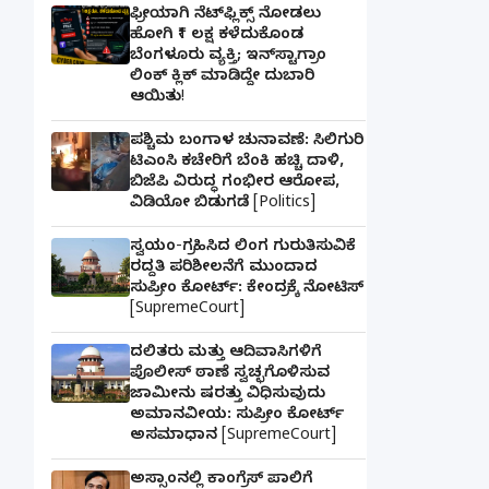
ಫ್ರೀಯಾಗಿ ನೆಟ್‌ಫ್ಲಿಕ್ಸ್ ನೋಡಲು
ಹೋಗಿ ₹1 ಲಕ್ಷ ಕಳೆದುಕೊಂಡ
ಬೆಂಗಳೂರು ವ್ಯಕ್ತಿ; ಇನ್‌ಸ್ಟಾಗ್ರಾಂ
ಲಿಂಕ್ ಕ್ಲಿಕ್ ಮಾಡಿದ್ದೇ ದುಬಾರಿ
ಆಯಿತು!
ಪಶ್ಚಿಮ ಬಂಗಾಳ ಚುನಾವಣೆ: ಸಿಲಿಗುರಿ
ಟಿಎಂಸಿ ಕಚೇರಿಗೆ ಬೆಂಕಿ ಹಚ್ಚಿ ದಾಳಿ,
ಬಿಜೆಪಿ ವಿರುದ್ಧ ಗಂಭೀರ ಆರೋಪ,
ವಿಡಿಯೋ ಬಿಡುಗಡೆ [Politics]
ಸ್ವಯಂ-ಗ್ರಹಿಸಿದ ಲಿಂಗ ಗುರುತಿಸುವಿಕೆ
ರದ್ದತಿ ಪರಿಶೀಲನೆಗೆ ಮುಂದಾದ
ಸುಪ್ರೀಂ ಕೋರ್ಟ್: ಕೇಂದ್ರಕ್ಕೆ ನೋಟಿಸ್
[SupremeCourt]
ದಲಿತರು ಮತ್ತು ಆದಿವಾಸಿಗಳಿಗೆ
ಪೊಲೀಸ್ ಠಾಣೆ ಸ್ವಚ್ಛಗೊಳಿಸುವ
ಜಾಮೀನು ಷರತ್ತು ವಿಧಿಸುವುದು
ಅಮಾನವೀಯ: ಸುಪ್ರೀಂ ಕೋರ್ಟ್
ಅಸಮಾಧಾನ [SupremeCourt]
ಅಸ್ಸಾಂನಲ್ಲಿ ಕಾಂಗ್ರೆಸ್ ಪಾಲಿಗೆ