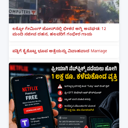
ಲಕ್ನೋ ಗೇಮಿಂಗ್ ಜೋನ್‌ನಲ್ಲಿ ಭೀಕರ ಅಗ್ನಿ ಅವಘಡ: 12
ಮಂದಿ ಸಜೀವ ದಹನ, ಹಲವರಿಗೆ ಗಂಭೀರ ಗಾಯ
ಪತ್ನಿಗೆ ಕೈಕೊಟ್ಟ ಭೂಪ ಅತ್ತೆಯನ್ನು ವಿವಾಹವಾದ Marriage